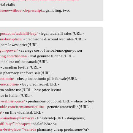
ial cialis
sone-without-dr-prescript...
gambling, two.
epost.com/tadalafil-buy/
- legal tadalafil sales[/URL -
ne-best-place/
- prednisone discount web sites[/URL -
.com lowest price[/URL -
-gun-power/
- average cost of herbal-max-gun-power
ting.com/fildena/
- real geunine fildena[/URL -
 tadalista online canada[/URL -
- canadian levitra[/URL -
us pharmacy cenforce sale[/URL -
retinoin/
- cheap isotretinoin pills for sale[/URL -
rescription/
- buy prednisone[/URL -
tra online usa[/URL - best price levitra
ace in italien[/URL -
-walmart-price/
- prednisone coupons[/URL - where to buy
ankle.com/item/amoxicillin/
- generic amoxicillin[/URL -
a/
- on line vidalista[/URL -
de-canadian-pharmacy/
- finasteride[/URL - dangerous,
afil-buy/">cheapest
tadalafil</a> <a
ne-best-place/">canada
pharmacy cheap prednisone</a>