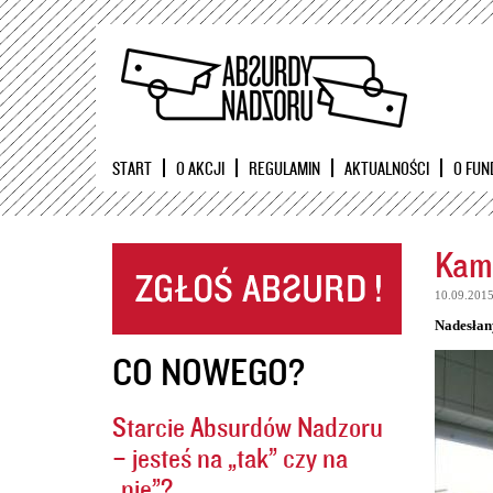
START
O AKCJI
REGULAMIN
AKTUALNOŚCI
O FUN
Kame
10.09.201
Nadesłan
CO NOWEGO?
Starcie Absurdów Nadzoru
– jesteś na „tak” czy na
„nie”?