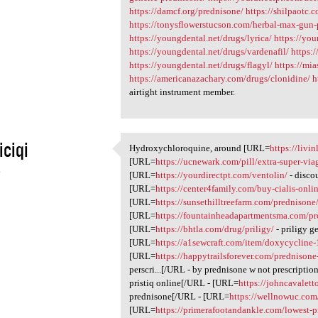
https://damcf.org/prednisone/
https://shilpaotc.
https://tonysflowerstucson.com/herbal-max-gun
https://youngdental.net/drugs/lyrica/
https://you
https://youngdental.net/drugs/vardenafil/
https:
https://youngdental.net/drugs/flagyl/
https://mia
https://americanazachary.com/drugs/clonidine/
h
airtight instrument member.
iciqi
Hydroxychloroquine, around [URL=
https://livi
Hydroxychloroquine, around
[URL=
https://ucnewark.com/pill/extra-super-via
4
[URL=
https://yourdirectpt.com/ventolin/
- disco
[URL=
https://center4family.com/buy-cialis-onli
[URL=
https://sunsethilltreefarm.com/prednisone
[URL=
https://fountainheadapartmentsma.com/pr
[URL=
https://bhtla.com/drug/priligy/
- priligy g
[URL=
https://a1sewcraft.com/item/doxycycline
[URL=
https://happytrailsforever.com/prednisone
perscri...[/URL - by prednisone w not prescripti
pristiq online[/URL - [URL=
https://johncavalett
prednisone[/URL - [URL=
https://wellnowuc.com
[URL=
https://primerafootandankle.com/lowest-p