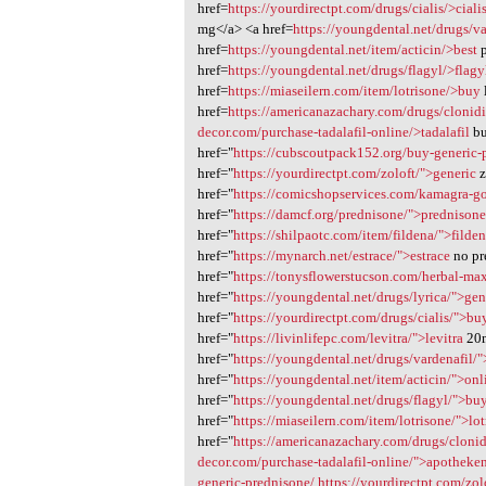
href=
https://yourdirectpt.com/drugs/cialis/>ciali
mg</a> <a href=
https://youngdental.net/drugs/va
href=
https://youngdental.net/item/acticin/>best
p
href=
https://youngdental.net/drugs/flagyl/>flagy
href=
https://miaseilern.com/item/lotrisone/>buy
href=
https://americanazachary.com/drugs/clonid
decor.com/purchase-tadalafil-online/>tadalafil
bu
href="
https://cubscoutpack152.org/buy-generic-
href="
https://yourdirectpt.com/zoloft/">generic
z
href="
https://comicshopservices.com/kamagra-g
href="
https://damcf.org/prednisone/">prednison
href="
https://shilpaotc.com/item/fildena/">filde
href="
https://mynarch.net/estrace/">estrace
no pr
href="
https://tonysflowerstucson.com/herbal-ma
href="
https://youngdental.net/drugs/lyrica/">gen
href="
https://yourdirectpt.com/drugs/cialis/">bu
href="
https://livinlifepc.com/levitra/">levitra
20m
href="
https://youngdental.net/drugs/vardenafil/
href="
https://youngdental.net/item/acticin/">onl
href="
https://youngdental.net/drugs/flagyl/">bu
href="
https://miaseilern.com/item/lotrisone/">lot
href="
https://americanazachary.com/drugs/cloni
decor.com/purchase-tadalafil-online/">apotheke
generic-prednisone/
https://yourdirectpt.com/zol