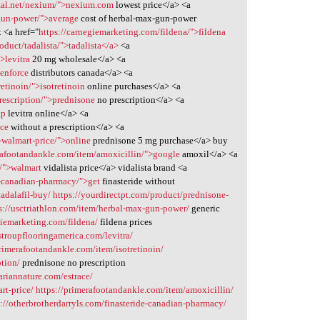
tal.net/nexium/">nexium.com
lowest price</a> <a
-gun-power/">average
cost of herbal-max-gun-power
 <a href="
https://carnegiemarketing.com/fildena/">fildena
oduct/tadalista/">tadalista</a>
<a
>levitra
20 mg wholesale</a> <a
cenforce
distributors canada</a> <a
etinoin/">isotretinoin
online purchases</a> <a
rescription/">prednisone
no prescription</a> <a
ap
levitra online</a> <a
ace
without a prescription</a> <a
-walmart-price/">online
prednisone 5 mg purchase</a> buy
rafootandankle.com/item/amoxicillin/">google
amoxil</a> <a
a/">walmart
vidalista price</a> vidalista brand <a
de-canadian-pharmacy/">get
finasteride without
tadalafil-buy/
https://yourdirectpt.com/product/prednisone-
s://usctriathlon.com/item/herbal-max-gun-power/
generic
giemarketing.com/fildena/
fildena prices
/stroupflooringamerica.com/levitra/
primerafootandankle.com/item/isotretinoin/
ption/
prednisone no prescription
ariannature.com/estrace/
rt-price/
https://primerafootandankle.com/item/amoxicillin/
s://otherbrotherdarryls.com/finasteride-canadian-pharmacy/