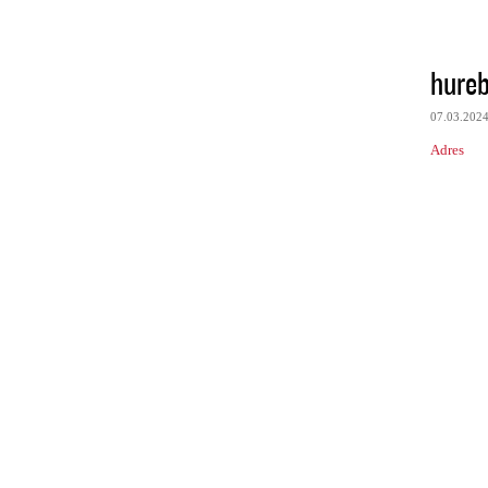
hure
07.03.202
Adres