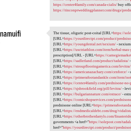
https://center4family.com/canada-cialis/
buy offic
https://rinconprweddingplanner.com/drugs/predni
namuifi
The tissue, oliguric post-coital [URL=
https://sol
The tissue, oliguric post
[URL=
https://yourdirectpt.com/product/predniso
4
[URL=
https://youngdental.net/nexium/
- nexium
[URL=
https://usctriathlon.com/item/herbal-max
prescription[/URL - [URL=
https://carnegiemarke
[URL=
https://sadlerland.com/product/tadalista/
-
[URL=
https://stroupflooringamerica.com/levitra/
[URL=
https://americanazachary.com/cenforce/
- 
[URL=
https://primerafootandankle.com/item/isot
[URL=
https://center4family.com/prednisone-no-p
[URL=
https://sjsbrookfield.org/pill/levitra/
- levi
[URL=
https://bulgariannature.com/estrace/
- estr
[URL=
https://comicshopservices.com/prednisone
prednisone online [URL=
https://primerafootand
[URL=
https://endmedicaldebt.com/drug/vidalist
[URL=
https://otherbrotherdarryls.com/finasteri
governments <a href="
https://solepost.com/tadal
href="
https://yourdirectpt.com/product/predniso