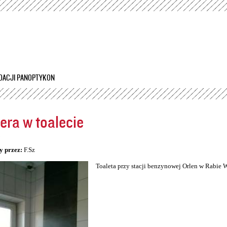
Przejdź
do
treści
DACJI PANOPTYKON
ra w toalecie
5
y przez:
F.Sz
Toaleta przy stacji benzynowej Orlen w Rabie 