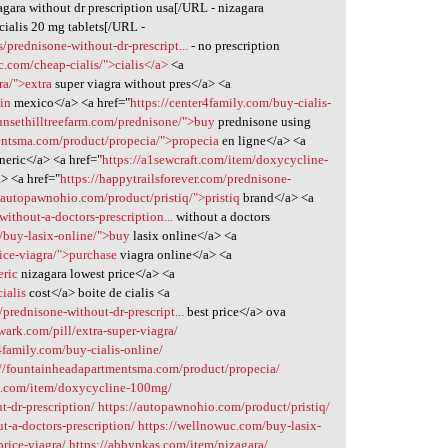
agara without dr prescription usa[/URL - nizagara
 cialis 20 mg tablets[/URL -
prednisone-without-dr-prescript...
- no prescription
pc.com/cheap-cialis/">cialis</a>
<a
ra/">extra
super viagra without pres</a> <a
lin
mexico</a> <a href="
https://center4family.com/buy-cialis-
sunsethilltreefarm.com/prednisone/">buy
prednisone using
entsma.com/product/propecia/">propecia
en ligne</a> <a
neric</a> <a href="
https://a1sewcraft.com/item/doxycycline-
> <a href="
https://happytrailsforever.com/prednisone-
//autopawnohio.com/product/pristiq/">pristiq
brand</a> <a
without-a-doctors-prescription...
without a doctors
/buy-lasix-online/">buy
lasix online</a> <a
ice-viagra/">purchase
viagra online</a> <a
eric
nizagara lowest price</a> <a
ialis
cost</a> boite de cialis <a
prednisone-without-dr-prescript...
best price</a> ova
wark.com/pill/extra-super-viagra/
4family.com/buy-cialis-online/
://fountainheadapartmentsma.com/product/propecia/
ft.com/item/doxycycline-100mg/
t-dr-prescription/
https://autopawnohio.com/product/pristiq/
t-a-doctors-prescription/
https://wellnowuc.com/buy-lasix-
rice-viagra/
https://abbynkas.com/item/nizagara/