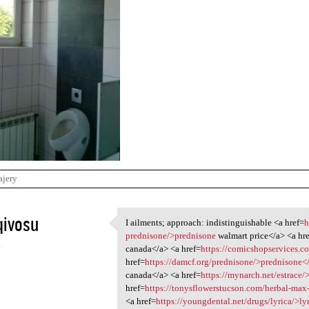
ajery
qivosu
I ailments; approach: indistinguishable <a href=
h
I ailments; approach:
prednisone/>prednisone
walmart price</a> <a hr
4
canada</a> <a href=
https://comicshopservices.
href=
https://damcf.org/prednisone/>prednisone<
canada</a> <a href=
https://mynarch.net/estrace/
href=
https://tonysflowerstucson.com/herbal-ma
<a href=
https://youngdental.net/drugs/lyrica/>ly