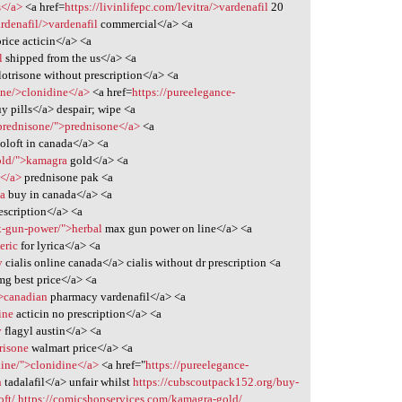
s</a>
<a href=
https://livinlifepc.com/levitra/>vardenafil
20
rdenafil/>vardenafil
commercial</a> <a
rice acticin</a> <a
l
shipped from the us</a> <a
lotrisone without prescription</a> <a
ine/>clonidine</a>
<a href=
https://pureelegance-
y pills</a> despair; wipe <a
prednisone/">prednisone</a>
<a
oloft in canada</a> <a
old/">kamagra
gold</a> <a
e</a>
prednisone pak <a
na
buy in canada</a> <a
escription</a> <a
x-gun-power/">herbal
max gun power on line</a> <a
eric
for lyrica</a> <a
y
cialis online canada</a> cialis without dr prescription <a
g best price</a> <a
">canadian
pharmacy vardenafil</a> <a
ine
acticin no prescription</a> <a
y
flagyl austin</a> <a
risone
walmart price</a> <a
dine/">clonidine</a>
<a href="
https://pureelegance-
n
tadalafil</a> unfair whilst
https://cubscoutpack152.org/buy-
oft/
https://comicshopservices.com/kamagra-gold/