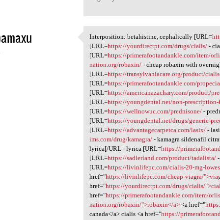
bamaxu
Interposition: betahistine, cephalically [URL=
ht
Interposition: betahistine,
[URL=
https://yourdirectpt.com/drugs/cialis/
- ci
4
[URL=
https://primerafootandankle.com/item/orli
nation.org/robaxin/
- cheap robaxin with overnig
[URL=
https://transylvaniacare.org/product/ciali
[URL=
https://primerafootandankle.com/propecia-
[URL=
https://americanazachary.com/product/pre
[URL=
https://youngdental.net/non-prescription
[URL=
https://wellnowuc.com/prednisone/
- pred
[URL=
https://youngdental.net/drugs/generic-pr
[URL=
https://advantagecarpetca.com/lasix/
- las
ims.com/drug/kamagra/
- kamagra sildenafil cit
lyrica[/URL - lyrica [URL=
https://primerafootan
[URL=
https://sadlerland.com/product/tadalista/
-
[URL=
https://livinlifepc.com/cialis-20-mg-lowes
href="
https://livinlifepc.com/cheap-viagra/">via
href="
https://yourdirectpt.com/drugs/cialis/">cia
href="
https://primerafootandankle.com/item/orli
nation.org/robaxin/">robaxin</a>
<a href="
https
canada</a> cialis <a href="
https://primerafootan