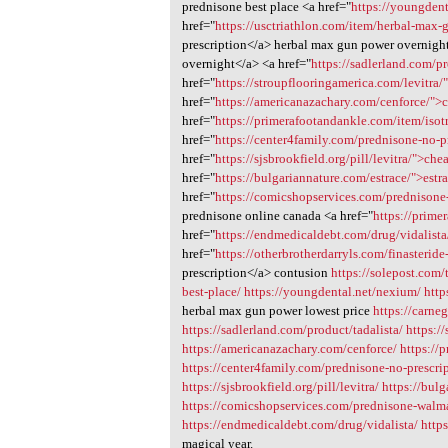
prednisone best place <a href="
https://youngden
href="
https://usctriathlon.com/item/herbal-max
prescription</a> herbal max gun power overnight
overnight</a> <a href="
https://sadlerland.com/pr
href="
https://stroupflooringamerica.com/levitra/"
href="
https://americanazachary.com/cenforce/">
href="
https://primerafootandankle.com/item/isotr
href="
https://center4family.com/prednisone-no-p
href="
https://sjsbrookfield.org/pill/levitra/">che
href="
https://bulgariannature.com/estrace/">estr
href="
https://comicshopservices.com/prednisone
prednisone online canada <a href="
https://prime
href="
https://endmedicaldebt.com/drug/vidalist
href="
https://otherbrotherdarryls.com/finasteri
prescription</a> contusion
https://solepost.com/
best-place/
https://youngdental.net/nexium/
http
herbal max gun power lowest price
https://carne
https://sadlerland.com/product/tadalista/
https:/
https://americanazachary.com/cenforce/
https://
https://center4family.com/prednisone-no-prescri
https://sjsbrookfield.org/pill/levitra/
https://bulg
https://comicshopservices.com/prednisone-walma
https://endmedicaldebt.com/drug/vidalista/
http
magical year.