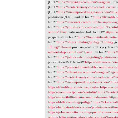
[URL=
https://abbynkas.com/item/nizagara/
- niz
[URL=
https://center4family.com/canada-cialis/
-
[URL=
https://rinconprweddingplanner.com/drugs/
prednisone[/URL - rail <a href="
https://livinlife
href="
https://ucnewark.com/pill/extra-super-viag
href="
https://yourdirectpt.com/ventolin/">vento
online/">buy
cialis online</a> <a href="
https://
paypal</a> <a href="
https://fountainheadapartm
href="
https://bhtla.com/drug/priligy/">priligy
ge
100mg/">lowest
price on generic doxycycline</a
without-dr-prescription/">pred...
<a href="
https:
href="
https://johncavaletto.org/drug/prednisone-
prescription</a> <a href="
https://wellnowuc.com
href="
https://primerafootandankle.com/lowest-pr
href="
https://abbynkas.com/item/nizagara/">gen
href="
https://center4family.com/canada-cialis/">c
href="
https://rinconprweddingplanner.com/drugs/
https://livinlifepc.com/cheap-cialis/
https://ucne
https://yourdirectpt.com/ventolin/
https://center
https://sunsethilltreefarm.com/prednisone/
https
https://bhtla.com/drug/priligy/
https://a1sewcra
https://happytrailsforever.com/prednisone-withou
https://johncavaletto.org/drug/prednisone-withou
online/
https://primerafootandankle.com/lowest-p