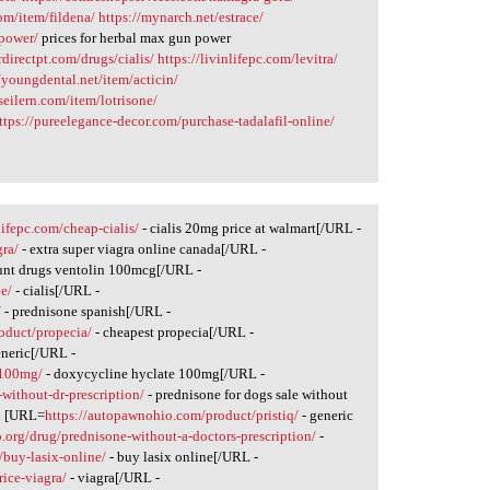
com/item/fildena/
https://mynarch.net/estrace/
-power/
prices for herbal max gun power
rdirectpt.com/drugs/cialis/
https://livinlifepc.com/levitra/
//youngdental.net/item/acticin/
seilern.com/item/lotrisone/
ttps://pureelegance-decor.com/purchase-tadalafil-online/
nlifepc.com/cheap-cialis/
- cialis 20mg price at walmart[/URL -
gra/
- extra super viagra online canada[/URL -
unt drugs ventolin 100mcg[/URL -
ne/
- cialis[/URL -
/
- prednisone spanish[/URL -
oduct/propecia/
- cheapest propecia[/URL -
eneric[/URL -
-100mg/
- doxycycline hyclate 100mg[/URL -
-without-dr-prescription/
- prednisone for dogs sale without
on [URL=
https://autopawnohio.com/product/pristiq/
- generic
o.org/drug/prednisone-without-a-doctors-prescription/
-
/buy-lasix-online/
- buy lasix online[/URL -
rice-viagra/
- viagra[/URL -