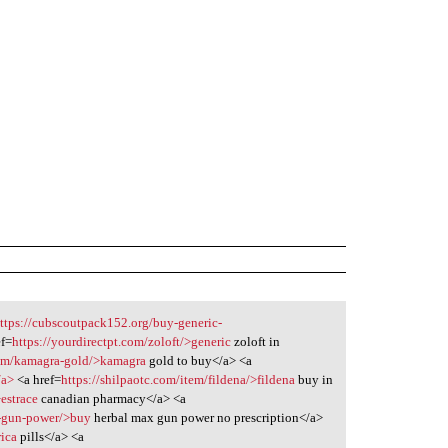
ttps://cubscoutpack152.org/buy-generic-
ef=
https://yourdirectpt.com/zoloft/>generic
zoloft in
com/kamagra-gold/>kamagra
gold to buy</a> <a
/a>
<a href=
https://shilpaotc.com/item/fildena/>fildena
buy in
>estrace
canadian pharmacy</a> <a
x-gun-power/>buy
herbal max gun power no prescription</a>
rica
pills</a> <a