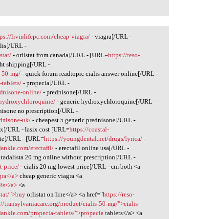
tps://livinlifepc.com/cheap-viagra/
- viagra[/URL -
alis[/URL -
stat/
- orlistat from canada[/URL - [URL=
https://reso-
ht shipping[/URL -
s-50-mg/
- quick forum readtopic cialis answer online[/URL -
tablets/
- propecia[/URL -
dnisone-online/
- prednisone[/URL -
-hydroxychloroquine/
- generic hydroxychloroquine[/URL -
nisone no prescription[/URL -
ednisone-uk/
- cheapest 5 generic prednisone[/URL -
ix[/URL - lasix cost [URL=
https://coastal-
rate[/URL - [URL=
https://youngdental.net/drugs/lyrica/
-
dankle.com/erectafil/
- erectafil online usa[/URL -
 tadalista 20 mg online without prescription[/URL -
t-price/
- cialis 20 mg lowest price[/URL - cm both <a
gra</a>
cheap generic viagra <a
lis</a>
<a
stat/">buy
orlistat on line</a> <a href="
https://reso-
://transylvaniacare.org/product/cialis-50-mg/">cialis
dankle.com/propecia-tablets/">propecia
tablets</a> <a