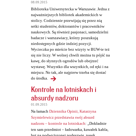
t
08.09.2015
a
Biblioteka Uniwersytecka w Warszawie. Jedna z
najważniejszych bibliotek akademickich w
r
stolicy. Codziennie przewijają się przez nią
z
setki studentów, doktorantów i pracowników
naukowych. Są również pasjonaci, samodzielni
e
badacze i warszawiacy, którzy poszukują
niedostępnych gdzie indziej pozycji.
Wycieczka po mieście bez wizyty w BUW-ie też
się nie liczy. W wolnej chwili można tu pójść na
kawę, do słynnych ogrodów lub obejrzeć
wystawę. Wszystko dla wszystkich, od ręki i na
miejscu. No tak, ale najpierw trzeba się dostać
do środka.
Kontrole na lotniskach i
absurdy nadzoru
01.09.2015
Na łamach
Dziennika Opinii, Katarzyna
Szymielewicz przedstawia swój absurd
nadzoru – kontrole na lotniskach
: „Dokładnie
ten sam przedmiot – ładowarka, kawałek kabla,
but na podwyższonej podeszwie, pasek,