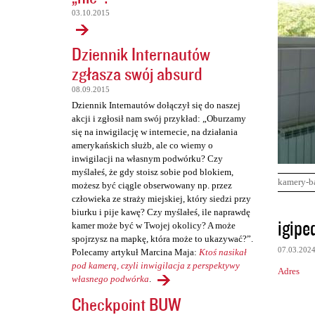
03.10.2015
Dziennik Internautów
zgłasza swój absurd
08.09.2015
Dziennik Internautów dołączył się do naszej
akcji i zgłosił nam swój przykład: „Oburzamy
się na inwigilację w internecie, na działania
amerykańskich służb, ale co wiemy o
inwigilacji na własnym podwórku? Czy
myślałeś, że gdy stoisz sobie pod blokiem,
kamery-b
możesz być ciągle obserwowany np. przez
człowieka ze straży miejskiej, który siedzi przy
biurku i pije kawę? Czy myślałeś, ile naprawdę
K
igipe
kamer może być w Twojej okolicy? A może
o
spojrzysz na mapkę, która może to ukazywać?”.
07.03.202
Polecamy artykuł Marcina Maja:
Ktoś nasikał
m
pod kamerą, czyli inwigilacja z perspektywy
Adres
e
własnego podwórka
.
n
Checkpoint BUW