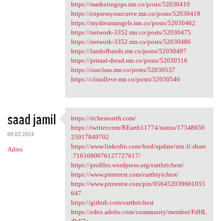
https://marketingops.mn.co/posts/52030410
https://expressyourcurve.mn.co/posts/52030419
https://mydreamangels.mn.co/posts/52030462
https://network-3352.mn.co/posts/52030475
https://network-3352.mn.co/posts/52030486
https://landofbands.mn.co/posts/52030497
https://primal-dread.mn.co/posts/52030516
https://ourclass.mn.co/posts/52030537
https://clinalleve.mn.co/posts/52030546
saad jamil
https://richestearth.com/
https://richestearth.com/
https://twitter.com/REarth11774/status/17548650
09.03.2024
25917849702
https://www.linkedin.com/feed/update/urn:li:share
Adres
:7161690076127727617/
https://profiles.wordpress.org/earthrichest/
https://www.pinterest.com/earthryichest/
https://www.pinterest.com/pin/956452039601055
647
https://github.com/earthrichest
https://edex.adobe.com/community/member/FdHL