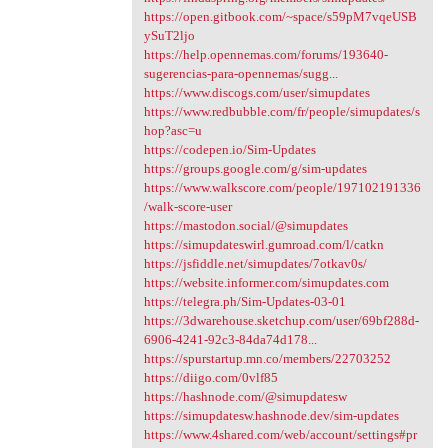
https://open.gitbook.com/~space/s59pM7vqeUSB
ySuT2ljo
https://help.opennemas.com/forums/193640-
sugerencias-para-opennemas/sugg...
https://www.discogs.com/user/simupdates
https://www.redbubble.com/fr/people/simupdates/s
hop?asc=u
https://codepen.io/Sim-Updates
https://groups.google.com/g/sim-updates
https://www.walkscore.com/people/197102191336
/walk-score-user
https://mastodon.social/@simupdates
https://simupdateswirl.gumroad.com/l/catkn
https://jsfiddle.net/simupdates/7otkav0s/
https://website.informer.com/simupdates.com
https://telegra.ph/Sim-Updates-03-01
https://3dwarehouse.sketchup.com/user/69bf288d-
6906-4241-92c3-84da74d178...
https://spurstartup.mn.co/members/22703252
https://diigo.com/0vlf85
https://hashnode.com/@simupdatesw
https://simupdatesw.hashnode.dev/sim-updates
https://www.4shared.com/web/account/settings#pr