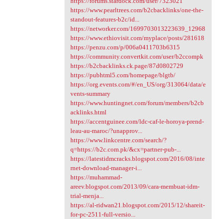
https://forums.stardock.com/user/7323021
https://www.pearltrees.com/b2cbacklinks/one-the-
standout-features-b2c/id...
https://networker.com/1699703013223639_12968
https://www.ethiovisit.com/myplace/posts/281618
https://penzu.com/p/006a0411703b6315
https://community.convertkit.com/user/b2ccompk
https://b2cbacklinks.ck.page/87d0802729
https://pubhtml5.com/homepage/blgtb/
https://org.events.com/#/en_US/org/313064/data/e
vents-summary
https://www.huntingnet.com/forum/members/b2cb
acklinks.html
https://accentguinee.com/ldc-caf-le-horoya-prend-
leau-au-maroc/?unapprov...
https://www.linkcentre.com/search/?
q=https://b2c.com.pk/&cx=partner-pub-...
https://latestidmcracks.blogspot.com/2016/08/inte
rnet-download-manager-i...
https://muhammad-
areev.blogspot.com/2013/09/cara-membuat-idm-
trial-menja...
https://al-ridwan21.blogspot.com/2015/12/shareit-
for-pc-2511-full-versio...