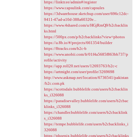
https://linktr.ee/admin#/register
https://www.capsulink.com/capsules
https://3dwarehouse.sketchup.com/user/696c12dc-
9411-47ad-a10d-388a60320e...
https://www.4shared.com/u/HGjRrnQ9/b2cbacklin
ks.html
https://500px.com/p/b2cbacklinks?view=photos
https://a.8b.io/#/projects/661354/builder
https://8tracks.com/b2c-b
https://www.anobii.com/fr/01f4a5685f863bb737/p
rofile/activity
https://app.roll20.net/users/12693763/b2c-c
https://artmight.com/user/profile/3269698
http://www.askmap.net/location/6736541/pakistan
/b2c.com.pk
https://scottsdale.bubblelife.com/users/b2cbacklin
ks_i326088
https://paradisevalley.bubblelife.com/users/b2cbac
klinks_i326088
https://chandler.bubblelife.com/users/b2cbacklink
s_i326088
https://tempe.bubblelife.com/users/b2cbacklinks_i
326088
https://phoenix.bubblelife.com/users/b2cbacklinks