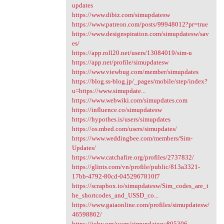
updates
https://www.dibiz.com/simupdatesw
https://www.patreon.com/posts/99948012?pr=true
https://www.designspiration.com/simupdatesw/sav
es/
https://app.roll20.net/users/13084019/sim-u
https://app.net/profile/simupdatesw
https://www.viewbug.com/member/simupdates
https://blog.ss-blog.jp/_pages/mobile/step/index?
u=https://www.simupdate...
https://www.webwiki.com/simupdates.com
https://influence.co/simupdatesw
https://hypothes.is/users/simupdates
https://os.mbed.com/users/simupdates/
https://www.weddingbee.com/members/Sim-
Updates/
https://www.catchafire.org/profiles/2737832/
https://glints.com/vn/profile/public/813a3321-
17bb-4792-80cd-0452967810f7
https://scrapbox.io/simupdatesw/Sim_codes_are_t
he_shortcodes_and_USSD_co...
https://www.gaiaonline.com/profiles/simupdatesw/
46598862/
https://ioby.org/users/simupdatesw805306