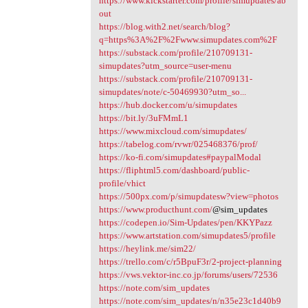
https://www.kickstarter.com/profile/simupdates/ab
out
https://blog.with2.net/search/blog?
q=https%3A%2F%2Fwww.simupdates.com%2F
https://substack.com/profile/210709131-
simupdates?utm_source=user-menu
https://substack.com/profile/210709131-
simupdates/note/c-50469930?utm_so...
https://hub.docker.com/u/simupdates
https://bit.ly/3uFMmL1
https://www.mixcloud.com/simupdates/
https://tabelog.com/rvwr/025468376/prof/
https://ko-fi.com/simupdates#paypalModal
https://fliphtml5.com/dashboard/public-
profile/vhict
https://500px.com/p/simupdatesw?view=photos
https://www.producthunt.com/
@sim_updates
https://codepen.io/Sim-Updates/pen/KKYPazz
https://www.artstation.com/simupdates5/profile
https://heylink.me/sim22/
https://trello.com/c/r5BpuF3r/2-project-planning
https://vws.vektor-inc.co.jp/forums/users/72536
https://note.com/sim_updates
https://note.com/sim_updates/n/n35e23c1d40b9