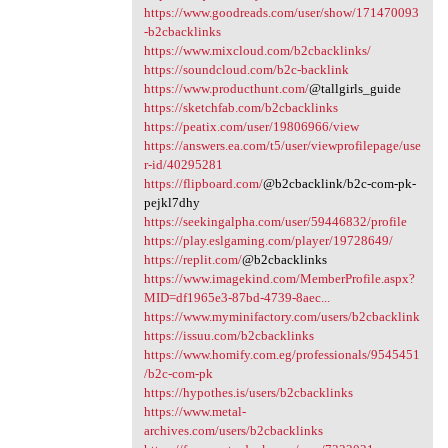
https://www.goodreads.com/user/show/171470093
-b2cbacklinks
https://www.mixcloud.com/b2cbacklinks/
https://soundcloud.com/b2c-backlink
https://www.producthunt.com/
@tallgirls_guide
https://sketchfab.com/b2cbacklinks
https://peatix.com/user/19806966/view
https://answers.ea.com/t5/user/viewprofilepage/use
r-id/40295281
https://flipboard.com/
@b2cbacklink/b2c-com-pk-
pejkl7dhy
https://seekingalpha.com/user/59446832/profile
https://play.eslgaming.com/player/19728649/
https://replit.com/
@b2cbacklinks
https://www.imagekind.com/MemberProfile.aspx?
MID=df1965e3-87bd-4739-8aec...
https://www.myminifactory.com/users/b2cbacklink
https://issuu.com/b2cbacklinks
https://www.homify.com.eg/professionals/9545451
/b2c-com-pk
https://hypothes.is/users/b2cbacklinks
https://www.metal-
archives.com/users/b2cbacklinks