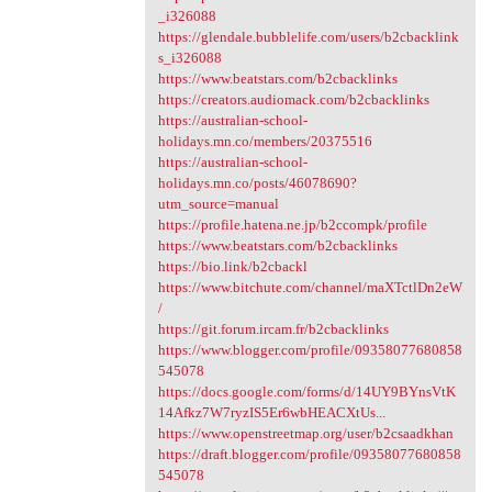
_i326088
https://glendale.bubblelife.com/users/b2cbacklink
s_i326088
https://www.beatstars.com/b2cbacklinks
https://creators.audiomack.com/b2cbacklinks
https://australian-school-
holidays.mn.co/members/20375516
https://australian-school-
holidays.mn.co/posts/46078690?
utm_source=manual
https://profile.hatena.ne.jp/b2ccompk/profile
https://www.beatstars.com/b2cbacklinks
https://bio.link/b2cbackl
https://www.bitchute.com/channel/maXTctlDn2eW
/
https://git.forum.ircam.fr/b2cbacklinks
https://www.blogger.com/profile/09358077680858
545078
https://docs.google.com/forms/d/14UY9BYnsVtK
14Afkz7W7ryzIS5Er6wbHEACXtUs...
https://www.openstreetmap.org/user/b2csaadkhan
https://draft.blogger.com/profile/09358077680858
545078