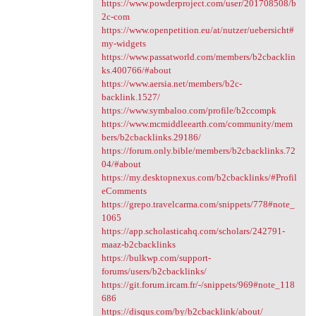
https://www.powderproject.com/user/201708508/b
2c-com
https://www.openpetition.eu/at/nutzer/uebersicht#
my-widgets
https://www.passatworld.com/members/b2cbacklin
ks.400766/#about
https://www.aersia.net/members/b2c-
backlink.1527/
https://www.symbaloo.com/profile/b2ccompk
https://www.mcmiddleearth.com/community/mem
bers/b2cbacklinks.29186/
https://forum.only.bible/members/b2cbacklinks.72
04/#about
https://my.desktopnexus.com/b2cbacklinks/#Profil
eComments
https://grepo.travelcarma.com/snippets/778#note_
1065
https://app.scholasticahq.com/scholars/242791-
maaz-b2cbacklinks
https://bulkwp.com/support-
forums/users/b2cbacklinks/
https://git.forum.ircam.fr/-/snippets/969#note_118
686
https://disqus.com/by/b2cbacklink/about/