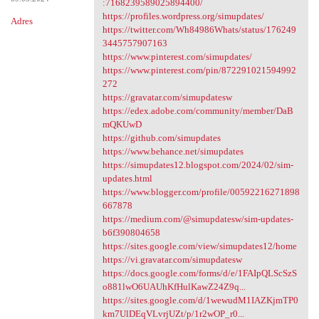
:7168239589025894400/
https://profiles.wordpress.org/simupdates/
Adres
https://twitter.com/Wh84986Whats/status/176249
3445757907163
https://www.pinterest.com/simupdates/
https://www.pinterest.com/pin/872291021594992
272
https://gravatar.com/simupdatesw
https://edex.adobe.com/community/member/DaB
mQKUwD
https://github.com/simupdates
https://www.behance.net/simupdates
https://simupdates12.blogspot.com/2024/02/sim-
updates.html
https://www.blogger.com/profile/00592216271898
667878
https://medium.com/@simupdatesw/sim-updates-
b6f390804658
https://sites.google.com/view/simupdates12/home
https://vi.gravatar.com/simupdatesw
https://docs.google.com/forms/d/e/1FAIpQLScSzS
o881lwO6UAUhKfHulKawZ24Z9q...
https://sites.google.com/d/1wewudM1IAZKjmTP0
km7UlDEqVLvrjUZt/p/1r2wOP_r0...