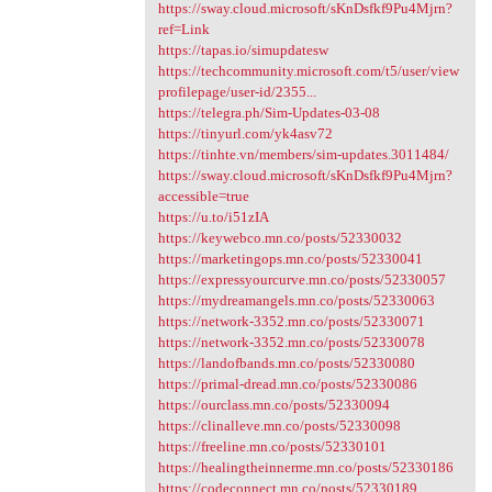
https://sway.cloud.microsoft/sKnDsfkf9Pu4Mjrn?
ref=Link
https://tapas.io/simupdatesw
https://techcommunity.microsoft.com/t5/user/view
profilepage/user-id/2355...
https://telegra.ph/Sim-Updates-03-08
https://tinyurl.com/yk4asv72
https://tinhte.vn/members/sim-updates.3011484/
https://sway.cloud.microsoft/sKnDsfkf9Pu4Mjrn?
accessible=true
https://u.to/i51zIA
https://keywebco.mn.co/posts/52330032
https://marketingops.mn.co/posts/52330041
https://expressyourcurve.mn.co/posts/52330057
https://mydreamangels.mn.co/posts/52330063
https://network-3352.mn.co/posts/52330071
https://network-3352.mn.co/posts/52330078
https://landofbands.mn.co/posts/52330080
https://primal-dread.mn.co/posts/52330086
https://ourclass.mn.co/posts/52330094
https://clinalleve.mn.co/posts/52330098
https://freeline.mn.co/posts/52330101
https://healingtheinnerme.mn.co/posts/52330186
https://codeconnect.mn.co/posts/52330189