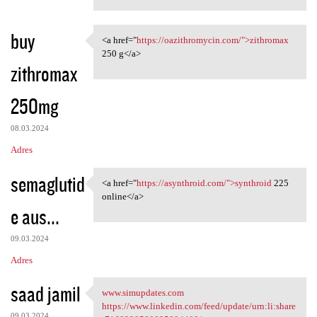
buy
<a href="
https://oazithromycin.com/">zithromax
<a href="https:/
250 g</a>
zithromax
250mg
08.03.2024
Adres
semaglutid
<a href="
https://asynthroid.com/">synthroid
225
<a href="https://asynthroid
online</a>
e aus...
09.03.2024
Adres
saad jamil
www.simupdates.com
www.simupdates.com
https://www.linkedin.com/feed/update/urn:li:share
09.03.2024