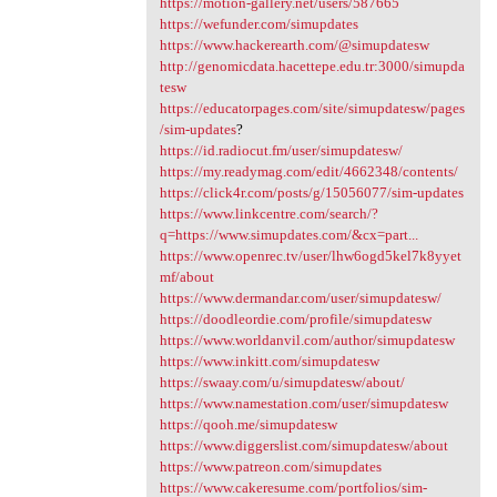
https://motion-gallery.net/users/587665
https://wefunder.com/simupdates
https://www.hackerearth.com/@simupdatesw
http://genomicdata.hacettepe.edu.tr:3000/simupda
tesw
https://educatorpages.com/site/simupdatesw/pages
/sim-updates
?
https://id.radiocut.fm/user/simupdatesw/
https://my.readymag.com/edit/4662348/contents/
https://click4r.com/posts/g/15056077/sim-updates
https://www.linkcentre.com/search/?
q=https://www.simupdates.com/&cx=part...
https://www.openrec.tv/user/lhw6ogd5kel7k8yyet
mf/about
https://www.dermandar.com/user/simupdatesw/
https://doodleordie.com/profile/simupdatesw
https://www.worldanvil.com/author/simupdatesw
https://www.inkitt.com/simupdatesw
https://swaay.com/u/simupdatesw/about/
https://www.namestation.com/user/simupdatesw
https://qooh.me/simupdatesw
https://www.diggerslist.com/simupdatesw/about
https://www.patreon.com/simupdates
https://www.cakeresume.com/portfolios/sim-