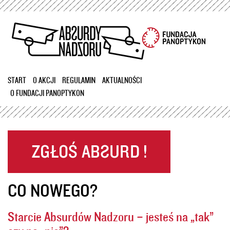
Przejdź
do
treści
START
O AKCJI
REGULAMIN
AKTUALNOŚCI
O FUNDACJI PANOPTYKON
CO NOWEGO?
Starcie Absurdów Nadzoru – jesteś na „tak”