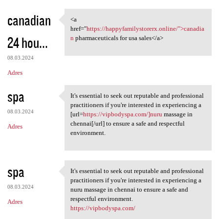
canadian
<a
<a href="https:/
href="
https://happyfamilystorerx.online/">canadia
24 hou...
n
pharmaceuticals for usa sales</a>
08.03.2024
Adres
spa
It's essential to seek out reputable and professional
It's essential to seek out
practitioners if you're interested in experiencing a
08.03.2024
[url=
https://vipbodyspa.com/]nuru
massage in
chennai[/url] to ensure a safe and respectful
Adres
environment.
spa
It's essential to seek out reputable and professional
It's essential to seek out
practitioners if you're interested in experiencing a
08.03.2024
nuru massage in chennai to ensure a safe and
respectful environment.
Adres
https://vipbodyspa.com/