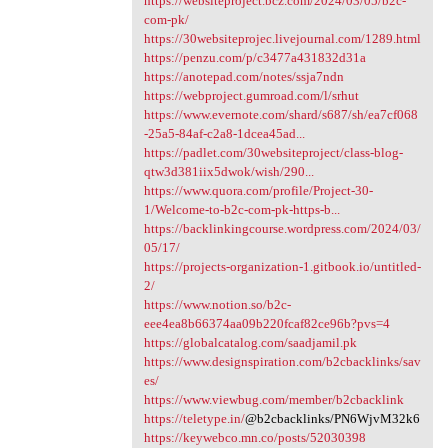
https://websiteproject.bcz.com/2024/03/05/b2c-
com-pk/
https://30websiteprojec.livejournal.com/1289.html
https://penzu.com/p/c3477a431832d31a
https://anotepad.com/notes/ssja7ndn
https://webproject.gumroad.com/l/srhut
https://www.evernote.com/shard/s687/sh/ea7cf068
-25a5-84af-c2a8-1dcea45ad...
https://padlet.com/30websiteproject/class-blog-
qtw3d381iix5dwok/wish/290...
https://www.quora.com/profile/Project-30-
1/Welcome-to-b2c-com-pk-https-b...
https://backlinkingcourse.wordpress.com/2024/03/
05/17/
https://projects-organization-1.gitbook.io/untitled-
2/
https://www.notion.so/b2c-
eee4ea8b66374aa09b220fcaf82ce96b?pvs=4
https://globalcatalog.com/saadjamil.pk
https://www.designspiration.com/b2cbacklinks/sav
es/
https://www.viewbug.com/member/b2cbacklink
https://teletype.in/
@b2cbacklinks/PN6WjvM32k6
https://keywebco.mn.co/posts/52030398