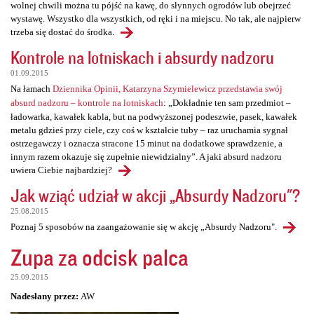
wolnej chwili można tu pójść na kawę, do słynnych ogrodów lub obejrzeć
wystawę. Wszystko dla wszystkich, od ręki i na miejscu. No tak, ale najpierw
trzeba się dostać do środka.
Kontrole na lotniskach i absurdy nadzoru
01.09.2015
Na łamach
Dziennika Opinii, Katarzyna Szymielewicz przedstawia swój
absurd nadzoru – kontrole na lotniskach
: „Dokładnie ten sam przedmiot –
ładowarka, kawałek kabla, but na podwyższonej podeszwie, pasek, kawałek
metalu gdzieś przy ciele, czy coś w kształcie tuby – raz uruchamia sygnał
ostrzegawczy i oznacza stracone 15 minut na dodatkowe sprawdzenie, a
innym razem okazuje się zupełnie niewidzialny”. A jaki absurd nadzoru
uwiera Ciebie najbardziej?
Jak wziąć udział w akcji „Absurdy Nadzoru"?
25.08.2015
Poznaj 5 sposobów na zaangażowanie się w akcję „Absurdy Nadzoru".
Zupa za odcisk palca
25.09.2015
Nadesłany przez:
AW