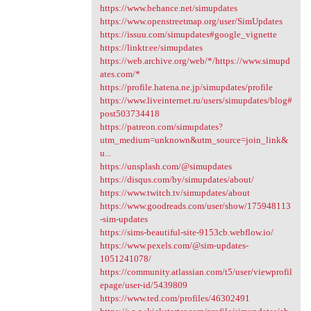
https://www.behance.net/simupdates
https://www.openstreetmap.org/user/SimUpdates
https://issuu.com/simupdates#google_vignette
https://linktr.ee/simupdates
https://web.archive.org/web/*/https://www.simupd
ates.com/*
https://profile.hatena.ne.jp/simupdates/profile
https://www.liveinternet.ru/users/simupdates/blog#
post503734418
https://patreon.com/simupdates?
utm_medium=unknown&utm_source=join_link&
u...
https://unsplash.com/@simupdates
https://disqus.com/by/simupdates/about/
https://www.twitch.tv/simupdates/about
https://www.goodreads.com/user/show/175948113
-sim-updates
https://sims-beautiful-site-9153cb.webflow.io/
https://www.pexels.com/@sim-updates-
1051241078/
https://community.atlassian.com/t5/user/viewprofil
epage/user-id/5439809
https://www.ted.com/profiles/46302491