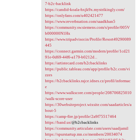
7-b2c-backlink
https://candid-koala-hxjk9x.mystrikingly.com/
https://onlyfans.com/u402421477
https://www.reverbnation.com/saadkhan5
https://community.sw.siemens.com/s/profile/005V
b000000N1Hx
https://www.tripadvisor.in/Profile/Resort49290089
445
https://connect.garmin.com/modern/profile/1cd21
91e-0d69-44f6-a179-b0212d...
https://artistecard.com/b2cbacklinks
https://public.tableau.com/app/profile/b2c.com/vi
zzes
https://b2cbacklinks.rajce.idnes.cz/profil/informac
e
https://www.walkscore.com/people/208706825010
/walk-score-user
https://30websiteproject.wixsite.com/saadarticles/a
bout-5
https://camp-fire.jp/profile/2a9f75517464
https://band.us/
@b2cbacklinks
https://community.articulate.com/users/saadjamil
https://spurstartup.mn.co/members/20034074