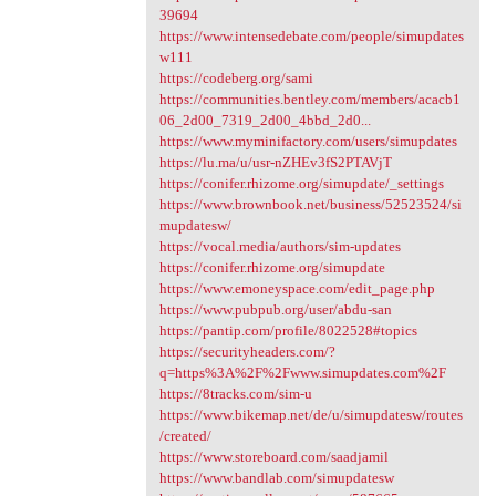
39694
https://www.intensedebate.com/people/simupdates
w111
https://codeberg.org/sami
https://communities.bentley.com/members/acacb1
06_2d00_7319_2d00_4bbd_2d0...
https://www.myminifactory.com/users/simupdates
https://lu.ma/u/usr-nZHEv3fS2PTAVjT
https://conifer.rhizome.org/simupdate/_settings
https://www.brownbook.net/business/52523524/si
mupdatesw/
https://vocal.media/authors/sim-updates
https://conifer.rhizome.org/simupdate
https://www.emoneyspace.com/edit_page.php
https://www.pubpub.org/user/abdu-san
https://pantip.com/profile/8022528#topics
https://securityheaders.com/?
q=https%3A%2F%2Fwww.simupdates.com%2F
https://8tracks.com/sim-u
https://www.bikemap.net/de/u/simupdatesw/routes
/created/
https://www.storeboard.com/saadjamil
https://www.bandlab.com/simupdatesw