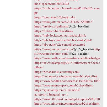
mod=space&uid=6085392
https://social.msdn.microsoft.com/Profile/b2c.com.
pk
https://issuu.com/b2cbacklinks
https://form.jotform.com/233113532296047
https://archive.org/details/
@b2c_backlink
https://linktr.ee/b2cbacklinks
https://hub.docker.com/u/maazbacklink
https://tabelog.com/rvwr/b2cbacklinks/prof/
https://about.me/b2c.com.pk/getstarted
https://www.producthunt.com/
@b2c_backlink
http
s://www.producthunt.com/
@b2c_backlink
https://www.credly.com/users/b2c-backlink/badges
https://sf.wordcamp.org/2014/forums/users/b2cbac
klinks/
https://bcbacklinks.contently.com/
https://community.windy.com/user/b2c-backlink
https://www.bandlab.com/user8351516462571850
https://www.emoneyspace.com/b2cbacklinks
https://spurstartup.mn.co/members?
autojoin=1&signed_up=1
https://www.ethiovisit.com/myplace/posts/281618
https://www.ethiovisit.com/myplace/b2cbacklinks