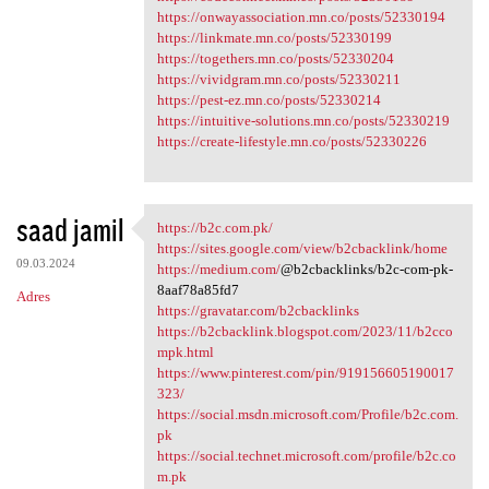
https://onwayassociation.mn.co/posts/52330194
https://linkmate.mn.co/posts/52330199
https://togethers.mn.co/posts/52330204
https://vividgram.mn.co/posts/52330211
https://pest-ez.mn.co/posts/52330214
https://intuitive-solutions.mn.co/posts/52330219
https://create-lifestyle.mn.co/posts/52330226
saad jamil
https://b2c.com.pk/
https://b2c.com.pk/
https://sites.google.com/view/b2cbacklink/home
09.03.2024
https://medium.com/
@b2cbacklinks/b2c-com-pk-
8aaf78a85fd7
Adres
https://gravatar.com/b2cbacklinks
https://b2cbacklink.blogspot.com/2023/11/b2cco
mpk.html
https://www.pinterest.com/pin/919156605190017
323/
https://social.msdn.microsoft.com/Profile/b2c.com.
pk
https://social.technet.microsoft.com/profile/b2c.co
m.pk