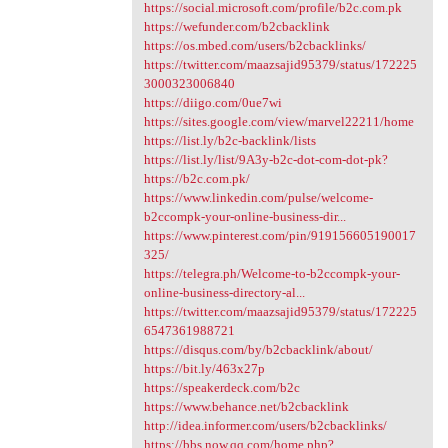
https://social.microsoft.com/profile/b2c.com.pk
https://wefunder.com/b2cbacklink
https://os.mbed.com/users/b2cbacklinks/
https://twitter.com/maazsajid95379/status/172225
3000323006840
https://diigo.com/0ue7wi
https://sites.google.com/view/marvel22211/home
https://list.ly/b2c-backlink/lists
https://list.ly/list/9A3y-b2c-dot-com-dot-pk?
https://b2c.com.pk/
https://www.linkedin.com/pulse/welcome-
b2ccompk-your-online-business-dir...
https://www.pinterest.com/pin/919156605190017
325/
https://telegra.ph/Welcome-to-b2ccompk-your-
online-business-directory-al...
https://twitter.com/maazsajid95379/status/172225
6547361988721
https://disqus.com/by/b2cbacklink/about/
https://bit.ly/463x27p
https://speakerdeck.com/b2c
https://www.behance.net/b2cbacklink
http://idea.informer.com/users/b2cbacklinks/
https://bbs.now.qq.com/home.php?