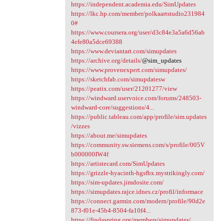
https://independent.academia.edu/SimUpdates
https://lkc.hp.com/member/polkaartstudio231984
0#
https://www.coursera.org/user/d3c84e3a5a6d56ab
4efe80a5dce69388
https://www.deviantart.com/simupdates
https://archive.org/details/
@sim_updates
https://www.provenexpert.com/simupdates/
https://sketchfab.com/simupdatesw
https://peatix.com/user/21201277/view
https://windward.uservoice.com/forums/248503-
windward-core/suggestions/4...
https://public.tableau.com/app/profile/sim.updates
/vizzes
https://about.me/simupdates
https://community.sw.siemens.com/s/profile/005V
b000000IW4f
https://artistecard.com/SimUpdates
https://grizzle-hyacinth-hgsfbx.mystrikingly.com/
https://sim-updates.jimdosite.com/
https://simupdates.rajce.idnes.cz/profil/informace
https://connect.garmin.com/modern/profile/90d2e
873-f01e-45b4-8504-fa10f4...
https://findaspring.org/members/simupdates/