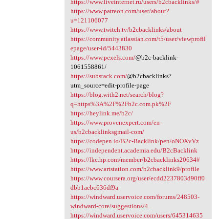
https://www.liveinternet.ru/users/b2cbacklinks/#
https://www.patreon.com/user/about?
u=121106077
https://www.twitch.tv/b2cbacklinks/about
https://community.atlassian.com/t5/user/viewprofil
epage/user-id/5443830
https://www.pexels.com/
@b2c-backlink-
1061558861/
https://substack.com/
@b2cbacklinks?
utm_source=edit-profile-page
https://blog.with2.net/search/blog?
q=https%3A%2F%2Fb2c.com.pk%2F
https://heylink.me/b2c/
https://www.provenexpert.com/en-
us/b2cbacklinksgmail-com/
https://codepen.io/B2c-Backlink/pen/oNOXvVz
https://independent.academia.edu/B2cBacklink
https://lkc.hp.com/member/b2cbacklinks20634#
https://www.artstation.com/b2cbacklink9/profile
https://www.coursera.org/user/ecdd2237803d90ff0
dbb1aebc636df9a
https://windward.uservoice.com/forums/248503-
windward-core/suggestions/4...
https://windward.uservoice.com/users/645314635