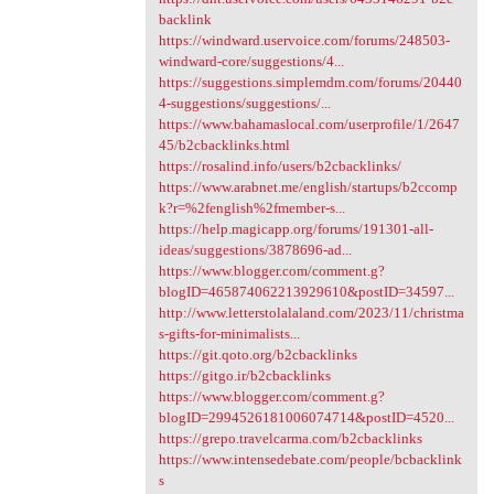
backlink
https://windward.uservoice.com/forums/248503-
windward-core/suggestions/4...
https://suggestions.simplemdm.com/forums/20440
4-suggestions/suggestions/...
https://www.bahamaslocal.com/userprofile/1/2647
45/b2cbacklinks.html
https://rosalind.info/users/b2cbacklinks/
https://www.arabnet.me/english/startups/b2ccomp
k?r=%2fenglish%2fmember-s...
https://help.magicapp.org/forums/191301-all-
ideas/suggestions/3878696-ad...
https://www.blogger.com/comment.g?
blogID=465874062213929610&postID=34597...
http://www.letterstolalaland.com/2023/11/christma
s-gifts-for-minimalists...
https://git.qoto.org/b2cbacklinks
https://gitgo.ir/b2cbacklinks
https://www.blogger.com/comment.g?
blogID=2994526181006074714&postID=4520...
https://grepo.travelcarma.com/b2cbacklinks
https://www.intensedebate.com/people/bcbacklink
s