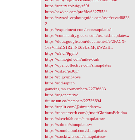
https://rentry.co/wiqyz69f
http://hawkee.com/profile/6327553/
https://www.divephotoguide.com/user/cevad8823
2
https://experiment.com/users/supdates1
https://community.greeka.com/users/simupdatesw
https://docs.google.com/document/d/e/2PACX-
1vSVmIn1S1R2hNI6J9UzlMqEWZxIJ...
https://n9.cl/9pyh0
https://onmogul.com/mike-burk
https://opencollective.com/simupdates
https://osf.io/je36p/
https://rb.gy/m34ovs
https://rdd-rapter-
gameing.mn.co/members/22736683
https://regenerative-
future.mn.co/members/22736694
https://replit.com/@simupdatesw
https://roosterteeth.com/g/user/GloriousEchidna
https://sketchfab.com/simupdatesw
https://solo.to/simupdatesw
https://soundcloud.com/sim-updates
https://stocktwits.com/simupdatesw