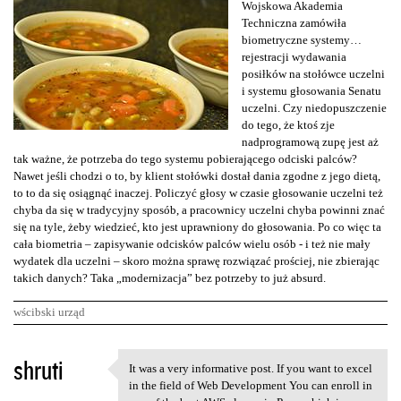
Wojskowa Akademia
Techniczna zamówiła
biometryczne systemy…
rejestracji wydawania
posiłków na stołówce uczelni
i systemu głosowania Senatu
uczelni. Czy niedopuszczenie
do tego, że ktoś zje
nadprogramową zupę jest aż
tak ważne, że potrzeba do tego systemu pobierającego odciski palców?
Nawet jeśli chodzi o to, by klient stołówki dostał dania zgodne z jego dietą,
to to da się osiągnąć inaczej. Policzyć głosy w czasie głosowanie uczelni też
chyba da się w tradycyjny sposób, a pracownicy uczelni chyba powinni znać
się na tyle, żeby wiedzieć, kto jest uprawniony do głosowania. Po co więc ta
cała biometria – zapisywanie odcisków palców wielu osób - i też nie mały
wydatek dla uczelni – skoro można sprawę rozwiązać prościej, nie zbierając
takich danych? Taka „modernizacja” bez potrzeby to już absurd.
wścibski urząd
K
shruti
It was a very informative post. If you want to excel
It was a very informative
o
in the field of Web Development You can enroll in