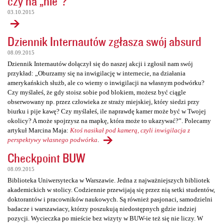
czy na „nie”?
03.10.2015
Dziennik Internautów zgłasza swój absurd
08.09.2015
Dziennik Internautów dołączył się do naszej akcji i zgłosił nam swój
przykład: „Oburzamy się na inwigilację w internecie, na działania
amerykańskich służb, ale co wiemy o inwigilacji na własnym podwórku?
Czy myślałeś, że gdy stoisz sobie pod blokiem, możesz być ciągle
obserwowany np. przez człowieka ze straży miejskiej, który siedzi przy
biurku i pije kawę? Czy myślałeś, ile naprawdę kamer może być w Twojej
okolicy? A może spojrzysz na mapkę, która może to ukazywać?”. Polecamy
artykuł Marcina Maja:
Ktoś nasikał pod kamerą, czyli inwigilacja z
perspektywy własnego podwórka
.
Checkpoint BUW
08.09.2015
Biblioteka Uniwersytecka w Warszawie. Jedna z najważniejszych bibliotek
akademickich w stolicy. Codziennie przewijają się przez nią setki studentów,
doktorantów i pracowników naukowych. Są również pasjonaci, samodzielni
badacze i warszawiacy, którzy poszukują niedostępnych gdzie indziej
pozycji. Wycieczka po mieście bez wizyty w BUW-ie też się nie liczy. W