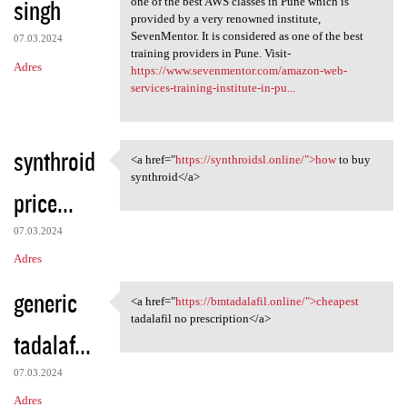
singh
m
one of the best AWS classes in Pune which is
provided by a very renowned institute,
e
SevenMentor. It is considered as one of the best
07.03.2024
n
training providers in Pune. Visit-
Adres
https://www.sevenmentor.com/amazon-web-
t
services-training-institute-in-pu...
a
r
synthroid
z
<a href="
https://synthroidsl.online/">how
to buy
<a href="https://synthroidsl
synthroid</a>
e
price...
07.03.2024
Adres
generic
<a href="
https://bmtadalafil.online/">cheapest
<a href="https://bmtadalafil
tadalafil no prescription</a>
tadalaf...
07.03.2024
Adres