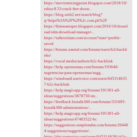
https://moviemixingpoint.blogspot.com/2018/10/
edius-8.53-crack-free-down...
https://blog.with2.net/search/blog?
q=https%3A%2F%2Fb2c.com.pk%2F
https://firmwarespro.blogspot.com/2016/10/downl
oad-idm-download-manager-...
https://talktoislam.com/account?state=profile-
saved
https://forums.xmetal.com/forums/users/b2cbackli
nks/
https://vocal.media/authors/b2c-backlink
https://help.opennemas.com/forums/193640-
sugerencias-para-opennemas/sugg...
https://windward.uservoice.com/users/645314635
7-b2c-backlink
https://help.magicapp.org/forums/191301-all-
ideas/suggestions/3878750-im...
https://feedback.biztalk360.com/forums/331695-
biztalk360-administration/...
https://help.magicapp.org/forums/191301-all-
ideas/suggestions/47483522-bc
https://suggestions.simplemdm.com/forums/20440
4-suggestions/suggestions/...
https://dnt.uservoice.com/users/6453146291-b2c-