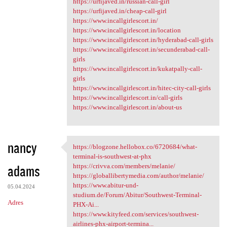
https://urfijaved.in/russian-call-girl
https://urfijaved.in/cheap-call-girl
https://www.incallgirlescort.in/
https://www.incallgirlescort.in/location
https://www.incallgirlescort.in/hyderabad-call-girls
https://www.incallgirlescort.in/secunderabad-call-
girls
https://www.incallgirlescort.in/kukatpally-call-
girls
https://www.incallgirlescort.in/hitec-city-call-girls
https://www.incallgirlescort.in/call-girls
https://www.incallgirlescort.in/about-us
nancy
https://blogzone.hellobox.co/6720684/what-
https://blogzone.hellobox.co
terminal-is-southwest-at-phx
adams
https://crivva.com/members/melanie/
https://globallibertymedia.com/author/melanie/
https://www.abitur-und-
05.04.2024
studium.de/Forum/Abitur/Southwest-Terminal-
Adres
PHX-Ai...
https://www.kityfeed.com/services/southwest-
airlines-phx-airport-termina...