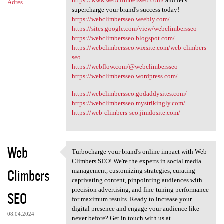
https://www.webclimbersseo.com/
and let's
Adres
supercharge your brand's success today!
https://webclimbersseo.weebly.com/
https://sites.google.com/view/webclimbersseo
https://webclimbersseo.blogspot.com/
https://webclimbersseo.wixsite.com/web-climbers-
seo
https://webflow.com/@webclimbersseo
https://webclimbersseo.wordpress.com/
https://webclimbersseo.godaddysites.com/
https://webclimbersseo.mystrikingly.com/
https://web-climbers-seo.jimdosite.com/
Web
Turbocharge your brand's online impact with Web
Turbocharge your brand's
Climbers SEO! We're the experts in social media
Climbers
management, customizing strategies, curating
captivating content, pinpointing audiences with
precision advertising, and fine-tuning performance
SEO
for maximum results. Ready to increase your
digital presence and engage your audience like
08.04.2024
never before? Get in touch with us at