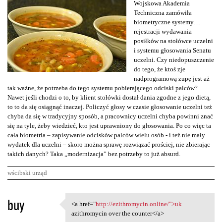
Wojskowa Akademia
Techniczna zamówiła
biometryczne systemy…
rejestracji wydawania
posiłków na stołówce uczelni
i systemu głosowania Senatu
uczelni. Czy niedopuszczenie
do tego, że ktoś zje
nadprogramową zupę jest aż
tak ważne, że potrzeba do tego systemu pobierającego odciski palców?
Nawet jeśli chodzi o to, by klient stołówki dostał dania zgodne z jego dietą,
to to da się osiągnąć inaczej. Policzyć głosy w czasie głosowanie uczelni też
chyba da się w tradycyjny sposób, a pracownicy uczelni chyba powinni znać
się na tyle, żeby wiedzieć, kto jest uprawniony do głosowania. Po co więc ta
cała biometria – zapisywanie odcisków palców wielu osób - i też nie mały
wydatek dla uczelni – skoro można sprawę rozwiązać prościej, nie zbierając
takich danych? Taka „modernizacja” bez potrzeby to już absurd.
wścibski urząd
K
buy
<a href="
http://ezithromycin.online/">uk
<a href="http://ezithromycin
o
azithromycin over the counter</a>