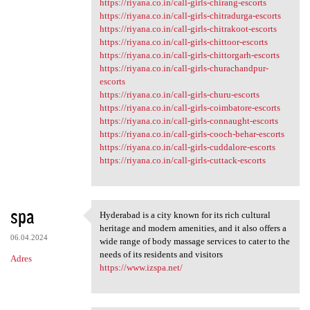
https://riyana.co.in/call-girls-chirang-escorts
https://riyana.co.in/call-girls-chitradurga-escorts
https://riyana.co.in/call-girls-chitrakoot-escorts
https://riyana.co.in/call-girls-chittoor-escorts
https://riyana.co.in/call-girls-chittorgarh-escorts
https://riyana.co.in/call-girls-churachandpur-
escorts
https://riyana.co.in/call-girls-churu-escorts
https://riyana.co.in/call-girls-coimbatore-escorts
https://riyana.co.in/call-girls-connaught-escorts
https://riyana.co.in/call-girls-cooch-behar-escorts
https://riyana.co.in/call-girls-cuddalore-escorts
https://riyana.co.in/call-girls-cuttack-escorts
spa
Hyderabad is a city known for its rich cultural
Hyderabad is a city known for
heritage and modern amenities, and it also offers a
06.04.2024
wide range of body massage services to cater to the
needs of its residents and visitors
Adres
https://www.izspa.net/