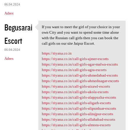
06.04.2024
Adres
Begusarai
If you want to meet the girl of your choice in your
If you want to meet the girl
own City and you want to spend some time alone
Escort
with the Russian call girls then you can book the
call girls on our site Jaipur Escort.
06.04.2024
https://riyana.co.in
Adres
https://riyana.co.in/call-girls-ajmer-escorts
https://riyana.co.in/call-girls-agar-malwa-escorts
https://riyana.co.in/call-girls-agra-escorts
https://riyana.co.in/call-girls-ahmedabad-escorts
https://riyana.co.in/call-girls-ahmednagar-escorts
https://riyana.co.in/call-girls-aizawl-escorts
https://riyana.co.in/call-girls-akola-escorts
https://riyana.co.in/call-girls-alappuzha-escorts
https://riyana.co.in/call-girls-aligarh-escorts
https://riyana.co.in/call-girls-alipurduar-escorts
https://riyana.co.in/call-girls-alirajpur-escorts
https://riyana.co.in/call-girls-allahabad-escorts
https://riyana.co.in/call-girls-almora-escorts