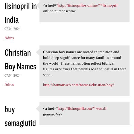
lisinopril in
<a href="
http://lisinoprilos.online/">lisinopril
<a href="http://lisinoprilos
online purchase</a>
india
07.04.2024
Adres
Christian
Christian boy names are rooted in tradition and
Christian boy names are
hold deep significance for many families around
Boy Names
the world. These names often reflect biblical
figures or virtues that parents wish to instill in their
sons.
07.04.2024
Adres
http://hamariweb.com/names/christian/boy/
buy
<a href="
http://lisinoprill.com/">zestril
<a href="http://lisinoprill
generic</a>
semaglutid