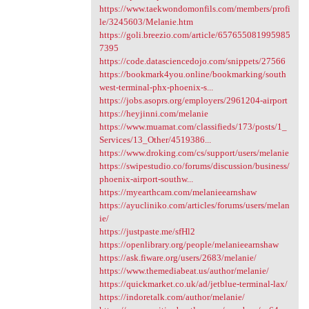
https://www.taekwondomonfils.com/members/profi
le/3245603/Melanie.htm
https://goli.breezio.com/article/657655081995985
7395
https://code.datasciencedojo.com/snippets/27566
https://bookmark4you.online/bookmarking/south
west-terminal-phx-phoenix-s...
https://jobs.asoprs.org/employers/2961204-airport
https://heyjinni.com/melanie
https://www.muamat.com/classifieds/173/posts/1_
Services/13_Other/4519386...
https://www.droking.com/cs/support/users/melanie
https://swipestudio.co/forums/discussion/business/
phoenix-airport-southw...
https://myearthcam.com/melanieearnshaw
https://ayucliniko.com/articles/forums/users/melan
ie/
https://justpaste.me/sfHl2
https://openlibrary.org/people/melanieearnshaw
https://ask.fiware.org/users/2683/melanie/
https://www.themediabeat.us/author/melanie/
https://quickmarket.co.uk/ad/jetblue-terminal-lax/
https://indoretalk.com/author/melanie/