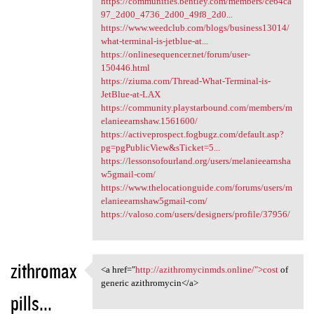
https://communities.bentley.com/members/ce64ca
97_2d00_4736_2d00_49f8_2d0...
https://www.weedclub.com/blogs/business13014/
what-terminal-is-jetblue-at...
https://onlinesequencer.net/forum/user-
150446.html
https://ziuma.com/Thread-What-Terminal-is-
JetBlue-at-LAX
https://community.playstarbound.com/members/m
elanieearnshaw.1561600/
https://activeprospect.fogbugz.com/default.asp?
pg=pgPublicView&sTicket=5...
https://lessonsofourland.org/users/melanieearnsha
w5gmail-com/
https://www.thelocationguide.com/forums/users/m
elanieearnshaw5gmail-com/
https://valoso.com/users/designers/profile/37956/
zithromax
<a href="
http://azithromycinmds.online/">cost
of
<a href="http:/
generic azithromycin</a>
pills...