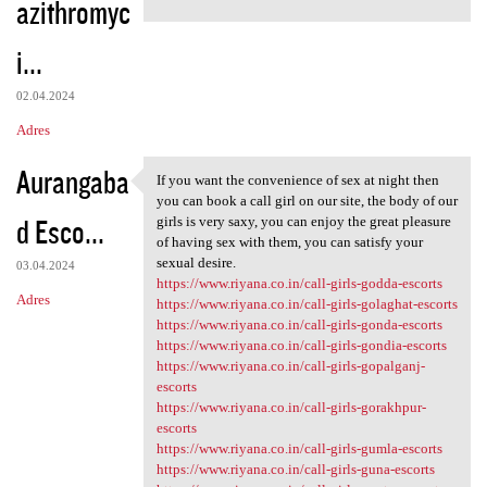
azithromyc
m
e
i...
n
t
02.04.2024
a
Adres
r
Aurangaba
If you want the convenience of sex at night then
z
If you want the convenience
you can book a call girl on our site, the body of our
e
d Esco...
girls is very saxy, you can enjoy the great pleasure
of having sex with them, you can satisfy your
sexual desire.
03.04.2024
https://www.riyana.co.in/call-girls-godda-escorts
Adres
https://www.riyana.co.in/call-girls-golaghat-escorts
https://www.riyana.co.in/call-girls-gonda-escorts
https://www.riyana.co.in/call-girls-gondia-escorts
https://www.riyana.co.in/call-girls-gopalganj-
escorts
https://www.riyana.co.in/call-girls-gorakhpur-
escorts
https://www.riyana.co.in/call-girls-gumla-escorts
https://www.riyana.co.in/call-girls-guna-escorts