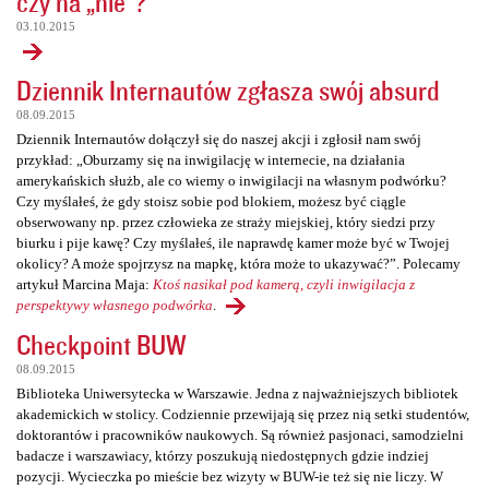
czy na „nie”?
03.10.2015
Dziennik Internautów zgłasza swój absurd
08.09.2015
Dziennik Internautów dołączył się do naszej akcji i zgłosił nam swój
przykład: „Oburzamy się na inwigilację w internecie, na działania
amerykańskich służb, ale co wiemy o inwigilacji na własnym podwórku?
Czy myślałeś, że gdy stoisz sobie pod blokiem, możesz być ciągle
obserwowany np. przez człowieka ze straży miejskiej, który siedzi przy
biurku i pije kawę? Czy myślałeś, ile naprawdę kamer może być w Twojej
okolicy? A może spojrzysz na mapkę, która może to ukazywać?”. Polecamy
artykuł Marcina Maja:
Ktoś nasikał pod kamerą, czyli inwigilacja z
perspektywy własnego podwórka
.
Checkpoint BUW
08.09.2015
Biblioteka Uniwersytecka w Warszawie. Jedna z najważniejszych bibliotek
akademickich w stolicy. Codziennie przewijają się przez nią setki studentów,
doktorantów i pracowników naukowych. Są również pasjonaci, samodzielni
badacze i warszawiacy, którzy poszukują niedostępnych gdzie indziej
pozycji. Wycieczka po mieście bez wizyty w BUW-ie też się nie liczy. W