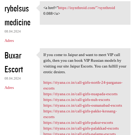
rybelsus
<a href="
https://isynthroid.com/">synthroid
<a href="https://isynthroid
0.088</a>
medicine
08.04.2024
Adres
Buxar
If you come to Jaipur and want to meet VIP call
If you come to Jaipur and
girls, then you can book VIP Russian models by
Escort
visiting our site Jaipur Escorts. You can fulfill your
erotic desires.
08.04.2024
https://riyana.co.in/call-girls-north-24-parganas-
Adres
escorts
https://riyana.co.in/call-girls-nuapada-escorts
https://riyana.co.in/call-girls-nuh-escorts
https://riyana.co.in/call-girls-osmanabad-escorts
https://riyana.co.in/call-girls-pakke-kessang-
escorts
https://riyana.co.in/call-girls-pakur-escorts
https://riyana.co.in/call-girls-palakkad-escorts
https://riyana.co.in/call-girls-palamu-escorts