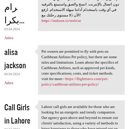
رام
دون اتصال بالإنترنت. انسخ والصق واستمتع بالترفيه
في أي وقت باستخدام أداتنا سهلة الاستخدام. ارفع
مستوى رحلتك مع IG الآن!
بكرا...
https://indown.io/reels/ar
03.04.2024
Adres
alisa
Pet owners are permitted to fly with pets on
Pet owners are permitted to
Caribbean Airlines Pet policy, but there are some
jackson
rules and limitations. Learn about the specifics of
Caribbean Airlines, such as approved pet kinds,
crate specifications, costs, and ticket methods.
04.04.2024
visit for more:-
https://flighttravo.com/pet-
Adres
policy/caribbean-airlines-pet-policy/
Call Girls
Lahore call girls are available for those who are
Lahore call girls are
looking for an energetic and trendy companion.
in Lahore
Our agency goes above and beyond to ensure our
clients' satisfaction, using a variety of methods to
bring happiness to those who have missed out on