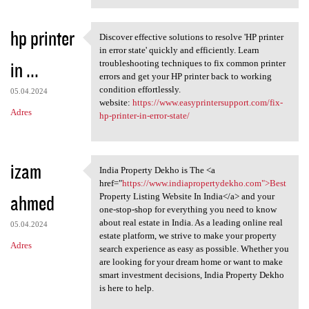
hp printer
Discover effective solutions to resolve 'HP printer
Discover effective solutions
in error state' quickly and efficiently. Learn
in ...
troubleshooting techniques to fix common printer
errors and get your HP printer back to working
condition effortlessly.
05.04.2024
website:
https://www.easyprintersupport.com/fix-
Adres
hp-printer-in-error-state/
izam
India Property Dekho is The <a
India Property Dekho is The
href="
https://www.indiapropertydekho.com">Best
ahmed
Property Listing Website In India</a> and your
one-stop-shop for everything you need to know
about real estate in India. As a leading online real
05.04.2024
estate platform, we strive to make your property
Adres
search experience as easy as possible. Whether you
are looking for your dream home or want to make
smart investment decisions, India Property Dekho
is here to help.