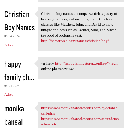
Christian
Christian boy names encompass a rich tapestry of
Christian boy names encompass
history, tradition, and meaning. From timeless
Boy Names
classics like Matthew, John, and David to more
unique choices such as Ezekiel, Silas, and Micah,
the pool of options is vast.
05.04.2024
http://hamariweb.com/names/christian/boy/
Adres
happy
<a href="
http://happyfamilystorerx.online/">legit
<a href="http:/
online pharmacy</a>
family ph...
05.04.2024
Adres
monika
https://www.monikabansalescorts.com/hyderabad-
https://www
call-girls
bansal
https://www.monikabansalescorts.com/secunderab
ad-escorts