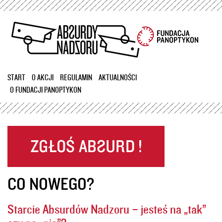
Przejdź
do
treści
START
O AKCJI
REGULAMIN
AKTUALNOŚCI
O FUNDACJI PANOPTYKON
CO NOWEGO?
Starcie Absurdów Nadzoru – jesteś na „tak”