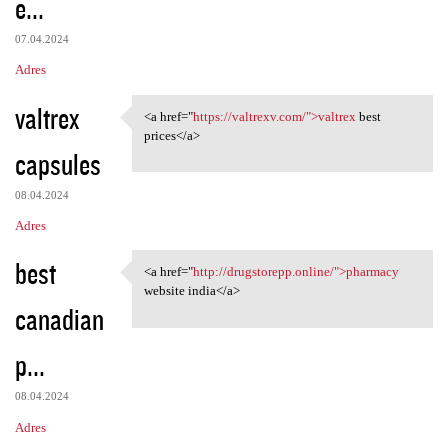
e...
07.04.2024
Adres
valtrex
<a href="
https://valtrexv.com/">valtrex
best
<a href="https://valtrexv.com
prices</a>
capsules
08.04.2024
Adres
best
<a href="
http://drugstorepp.online/">pharmacy
<a href="http://drugstorepp
website india</a>
canadian
p...
08.04.2024
Adres