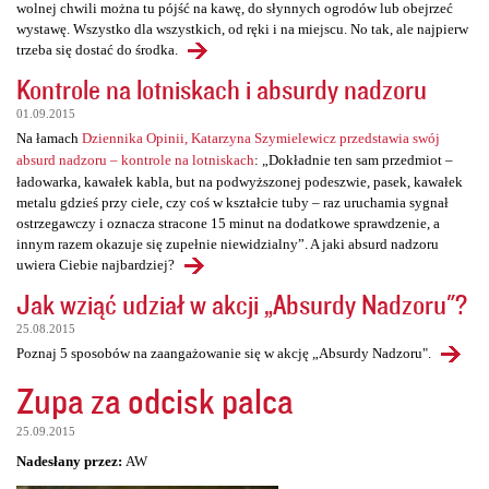
wolnej chwili można tu pójść na kawę, do słynnych ogrodów lub obejrzeć
wystawę. Wszystko dla wszystkich, od ręki i na miejscu. No tak, ale najpierw
trzeba się dostać do środka.
Kontrole na lotniskach i absurdy nadzoru
01.09.2015
Na łamach
Dziennika Opinii, Katarzyna Szymielewicz przedstawia swój
absurd nadzoru – kontrole na lotniskach
: „Dokładnie ten sam przedmiot –
ładowarka, kawałek kabla, but na podwyższonej podeszwie, pasek, kawałek
metalu gdzieś przy ciele, czy coś w kształcie tuby – raz uruchamia sygnał
ostrzegawczy i oznacza stracone 15 minut na dodatkowe sprawdzenie, a
innym razem okazuje się zupełnie niewidzialny”. A jaki absurd nadzoru
uwiera Ciebie najbardziej?
Jak wziąć udział w akcji „Absurdy Nadzoru"?
25.08.2015
Poznaj 5 sposobów na zaangażowanie się w akcję „Absurdy Nadzoru".
Zupa za odcisk palca
25.09.2015
Nadesłany przez:
AW