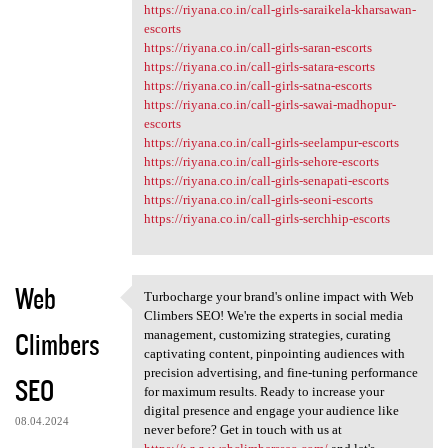
https://riyana.co.in/call-girls-saraikela-kharsawan-
escorts
https://riyana.co.in/call-girls-saran-escorts
https://riyana.co.in/call-girls-satara-escorts
https://riyana.co.in/call-girls-satna-escorts
https://riyana.co.in/call-girls-sawai-madhopur-
escorts
https://riyana.co.in/call-girls-seelampur-escorts
https://riyana.co.in/call-girls-sehore-escorts
https://riyana.co.in/call-girls-senapati-escorts
https://riyana.co.in/call-girls-seoni-escorts
https://riyana.co.in/call-girls-serchhip-escorts
Web
Turbocharge your brand's online impact with Web
Turbocharge your brand's
Climbers SEO! We're the experts in social media
Climbers
management, customizing strategies, curating
captivating content, pinpointing audiences with
precision advertising, and fine-tuning performance
SEO
for maximum results. Ready to increase your
digital presence and engage your audience like
08.04.2024
never before? Get in touch with us at