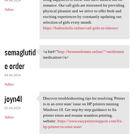
04.04.2024
romance. Our call girls are renowned for providing
Adres
physical pleasure and we strive to offer fresh and
exciting experiences by constantly updating our
selection of girls every month.
https://barbiedolls.online/call-girls-in-lahores/
semaglutid
<a href="
http://bestmetformin.online/">metformin
<a href="http://bestmetformin
medication</a>
e order
04.04.2024
Adres
joyn41
Discover troubleshooting tips for resolving 'Printer
Discover troubleshooting tips
is in an error state' issue on HP printers running
05.04.2024
Windows 10. Get step-by-step guidance to fix
printer errors and resume seamless printing.
Adres
website:
https://www.easyprintersupport.com/fix-
hp-printer-in-error-state/