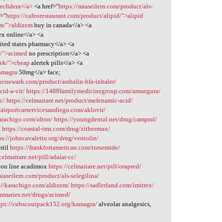
tecfidera</a>
<a href="
https://miaseilern.com/product/als-
f="
https://cafeorestaurant.com/product/alipid/">alipid
em/">aldizem
buy in canada</a> <a
ex online</a> <a
ited states pharmacy</a> <a
d/">acimed
no prescription</a> <a
tek/">cheap
alertek pills</a> <a
amagra
50mg</a> face;
/ucnewark.com/product/asthalin-hfa-inhaler/
cid-a-vit/
https://1488familymedicinegroup.com/amangura/
c/
https://celmaitare.net/product/mefenamic-acid/
//airportcarservicesandiego.com/aklovir/
karachigo.com/alton/
https://youngdental.net/drug/campral/
/
https://coastal-ims.com/drug/zithromax/
ps://johncavaletto.org/drug/ventolin/
ntil
https://frankfortamerican.com/torsemide/
/celmaitare.net/pill/adalat-cc/
on line acadimox
https://celmaitare.net/pill/orapred/
miaseilern.com/product/als-selegilina/
://karachigo.com/aldizem/
https://sadlerland.com/imitrex/
ummaries.net/drugs/acimed/
tps://cubscoutpack152.org/kamagra/
alveolar analgesics,