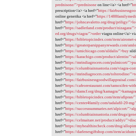
prednisone/">prednisone
on line</a> <a href="
ht
prescription</a> <a href="
https://fairbusinessgo
online generika <a href="
https://1488familymedi
href="
https://johncavaletto.org/drug/priligy/">l
href="
https://sadlerland.com/product/nizagara/"
ed.org/drugs/viagra/">order
viagra online</a> vi
href="
https://bibletopicindex.com/item/airomet
href="
https://greaterparsippanyrewards.com/am
href="
https://umichicago.com/sildalis/">buy
sild
href="
https://karachigo.com/product/alentin/">a
href="
https://mrindiagrocers.com/pulmicort/">pu
href="
https://columbiainnastoria.com/viagra-co
href="
https://mrindiagrocers.com/tolterodine/">t
href="
https://fairbusinessgoodwillappraisal.com
href="
https://cafeorestaurant.com/tamoxifen-wit
href="
https://damcf.org/drug/kamagra/">kamagr
href="
https://bibletopicindex.com/item/afipran
href="
https://center4family.com/tadalafil-20-mg
href="
https://successsummaries.net/alpicort/">al
href="
https://columbiainnastoria.com/drugs/gene
href="
https://celmaitare.net/product/addyi/">dis
href="
https://myhealthincheck.com/drug/allopim
href="
https://darlenesgiftshop.com/item/acidu