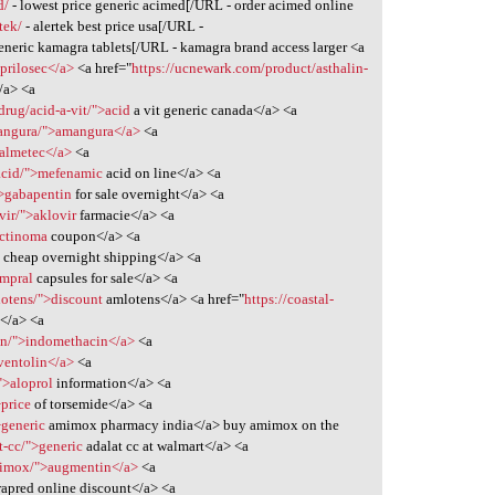
d/
- lowest price generic acimed[/URL - order acimed online
tek/
- alertek best price usa[/URL -
eneric kamagra tablets[/URL - kamagra brand access larger <a
>prilosec</a>
<a href="
https://ucnewark.com/product/asthalin-
/a> <a
drug/acid-a-vit/">acid
a vit generic canada</a> <a
angura/">amangura</a>
<a
>almetec</a>
<a
-acid/">mefenamic
acid on line</a> <a
">gabapentin
for sale overnight</a> <a
vir/">aklovir
farmacie</a> <a
actinoma
coupon</a> <a
 cheap overnight shipping</a> <a
ampral
capsules for sale</a> <a
otens/">discount
amlotens</a> <a href="
https://coastal-
</a> <a
cin/">indomethacin</a>
<a
>ventolin</a>
<a
">aloprol
information</a> <a
>price
of torsemide</a> <a
>generic
amimox pharmacy india</a> buy amimox on the
at-cc/">generic
adalat cc at walmart</a> <a
adimox/">augmentin</a>
<a
apred online discount</a> <a