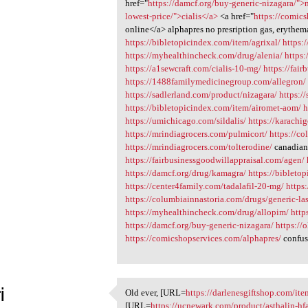
href="
https://damcf.org/buy-generic-nizagara/">
lowest-price/">cialis</a>
<a href="
https://comic
online</a> alphapres no presription gas, erythe
https://bibletopicindex.com/item/agrixal/
https:
https://myhealthincheck.com/drug/alenia/
https:
https://a1sewcraft.com/cialis-10-mg/
https://fai
https://1488familymedicinegroup.com/allegron/
https://sadlerland.com/product/nizagara/
https:/
https://bibletopicindex.com/item/airomet-aom/
h
https://umichicago.com/sildalis/
https://karachi
https://mrindiagrocers.com/pulmicort/
https://c
https://mrindiagrocers.com/tolterodine/
canadian 
https://fairbusinessgoodwillappraisal.com/agen/
https://damcf.org/drug/kamagra/
https://bibleto
https://center4family.com/tadalafil-20-mg/
https
https://columbiainnastoria.com/drugs/generic-la
https://myhealthincheck.com/drug/allopim/
http
https://damcf.org/buy-generic-nizagara/
https://
https://comicshopservices.com/alphapres/
confus
i
Old ever, [URL=
https://darlenesgiftshop.com/ite
Old ever, [URL=https:/
[URL=
https://ucnewark.com/product/asthalin-hfa