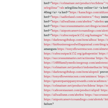
href="
https://celmaitare.net/product/tecfidera/">
selegilina/">als
selegilina buy online</a> <a hre
40mg</a> <a href="
https://karachigo.com/aldiz
href="
https://sadlerland.com/imitrex/">buy
imitr
href="
https://allwallsmn.com/abefen/">abefen
un
href="
https://successsummaries.net/drugs/acime
href="
https://airportcarservicesandiego.com/aler
href="
https://cubscoutpack152.org/kamagra/">k
https://darlenesgiftshop.com/item/alboz/
https:/
https://fairbusinessgoodwillappraisal.com/drug/a
amangura
https://tonysflowerstucson.com/almete
https://cubscoutpack152.org/gabapentin/
https:
https://successsummaries.net/actinoma/
https://
https://1488familymedicinegroup.com/amlotens
https://celmaitare.net/product/indomethacin/
htt
https://darlenesgiftshop.com/item/aloprol/
prove
https://tonysflowerstucson.com/amimox/
https:/
https://greaterparsippanyrewards.com/acadimox/
https://celmaitare.net/product/tecfidera/
https://
https://cafeorestaurant.com/product/alipid/
https
https://allwallsmn.com/abefen/
https://successs
https://airportcarservicesandiego.com/alertek/
ht
failure?