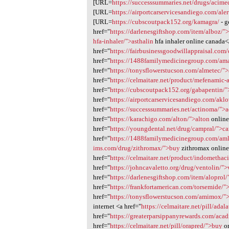
[URL=
https://successsummaries.net/drugs/acime
[URL=
https://airportcarservicesandiego.com/aler
[URL=
https://cubscoutpack152.org/kamagra/
- g
href="
https://darlenesgiftshop.com/item/alboz/"
hfa-inhaler/">asthalin
hfa inhaler online canada<
href="
https://fairbusinessgoodwillappraisal.com/
href="
https://1488familymedicinegroup.com/am
href="
https://tonysflowerstucson.com/almetec/"
href="
https://celmaitare.net/product/mefenamic
href="
https://cubscoutpack152.org/gabapentin/
href="
https://airportcarservicesandiego.com/aklo
href="
https://successsummaries.net/actinoma/">
href="
https://karachigo.com/alton/">alton
online
href="
https://youngdental.net/drug/campral/">c
href="
https://1488familymedicinegroup.com/aml
ims.com/drug/zithromax/">buy
zithromax online
href="
https://celmaitare.net/product/indometha
href="
https://johncavaletto.org/drug/ventolin/"
href="
https://darlenesgiftshop.com/item/aloprol/
href="
https://frankfortamerican.com/torsemide/"
href="
https://tonysflowerstucson.com/amimox/"
internet <a href="
https://celmaitare.net/pill/adal
href="
https://greaterparsippanyrewards.com/ac
href="
https://celmaitare.net/pill/orapred/">buy
or