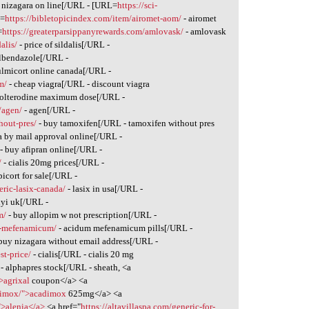
 nizagara on line[/URL - [URL=
https://sci-
L=
https://bibletopicindex.com/item/airomet-aom/
- airomet
=
https://greaterparsippanyrewards.com/amlovask/
- amlovask
alis/
- price of sildalis[/URL -
lbendazole[/URL -
ulmicort online canada[/URL -
m/
- cheap viagra[/URL - discount viagra
tolterodine maximum dose[/URL -
/agen/
- agen[/URL -
hout-pres/
- buy tamoxifen[/URL - tamoxifen without pres
 by mail approval online[/URL -
- buy afipran online[/URL -
/
- cialis 20mg prices[/URL -
picort for sale[/URL -
eric-lasix-canada/
- lasix in usa[/URL -
dyi uk[/URL -
m/
- buy allopim w not prescription[/URL -
um-mefenamicum/
- acidum mefenamicum pills[/URL -
buy nizagara without email address[/URL -
st-price/
- cialis[/URL - cialis 20 mg
- alphapres stock[/URL - sheath, <a
>agrixal
coupon</a> <a
adimox/">acadimox
625mg</a> <a
">alenia</a>
<a href="
https://altavillaspa.com/generic-for-