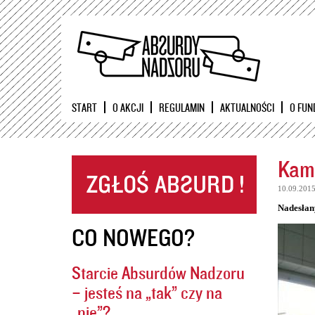
START
O AKCJI
REGULAMIN
AKTUALNOŚCI
O FUN
Kame
10.09.201
Nadesłan
CO NOWEGO?
Starcie Absurdów Nadzoru
– jesteś na „tak” czy na
„nie”?