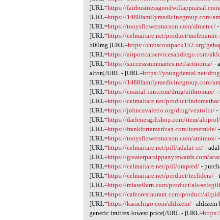
4
[URL=
https://fairbusinessgoodwillappraisal.com
[URL=
https://1488familymedicinegroup.com/a
[URL=
https://tonysflowerstucson.com/almetec/
-
[URL=
https://celmaitare.net/product/mefenamic-
500mg [URL=
https://cubscoutpack152.org/gaba
[URL=
https://airportcarservicesandiego.com/akl
[URL=
https://successsummaries.net/actinoma/
- 
alton[/URL - [URL=
https://youngdental.net/dru
[URL=
https://1488familymedicinegroup.com/am
[URL=
https://coastal-ims.com/drug/zithromax/
-
[URL=
https://celmaitare.net/product/indomethac
[URL=
https://johncavaletto.org/drug/ventolin/
-
[URL=
https://darlenesgiftshop.com/item/aloprol
[URL=
https://frankfortamerican.com/torsemide/
-
[URL=
https://tonysflowerstucson.com/amimox/
-
[URL=
https://celmaitare.net/pill/adalat-cc/
- adal
[URL=
https://greaterparsippanyrewards.com/ac
[URL=
https://celmaitare.net/pill/orapred/
- purch
[URL=
https://celmaitare.net/product/tecfidera/
- 
[URL=
https://miaseilern.com/product/als-selegil
[URL=
https://cafeorestaurant.com/product/alipid
[URL=
https://karachigo.com/aldizem/
- aldizem
generic imitrex lowest price[/URL - [URL=
https: