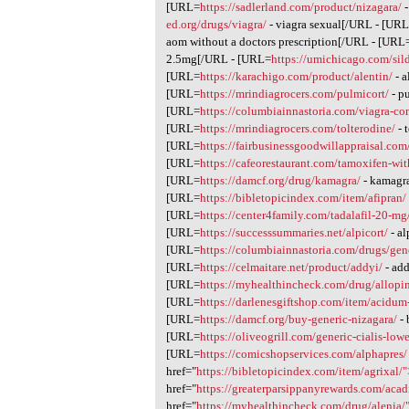
[URL=
https://sadlerland.com/product/nizagara/
-
ed.org/drugs/viagra/
- viagra sexual[/URL - [UR
aom without a doctors prescription[/URL - [URL
2.5mg[/URL - [URL=
https://umichicago.com/sild
[URL=
https://karachigo.com/product/alentin/
- a
[URL=
https://mrindiagrocers.com/pulmicort/
- p
[URL=
https://columbiainnastoria.com/viagra-co
[URL=
https://mrindiagrocers.com/tolterodine/
- 
[URL=
https://fairbusinessgoodwillappraisal.com
[URL=
https://cafeorestaurant.com/tamoxifen-wit
[URL=
https://damcf.org/drug/kamagra/
- kamagra
[URL=
https://bibletopicindex.com/item/afipran/
[URL=
https://center4family.com/tadalafil-20-mg
[URL=
https://successsummaries.net/alpicort/
- al
[URL=
https://columbiainnastoria.com/drugs/gen
[URL=
https://celmaitare.net/product/addyi/
- ad
[URL=
https://myhealthincheck.com/drug/allopi
[URL=
https://darlenesgiftshop.com/item/acid
[URL=
https://damcf.org/buy-generic-nizagara/
- 
[URL=
https://oliveogrill.com/generic-cialis-lowe
[URL=
https://comicshopservices.com/alphapres/
href="
https://bibletopicindex.com/item/agrixal/"
href="
https://greaterparsippanyrewards.com/ac
href="
https://myhealthincheck.com/drug/alenia/