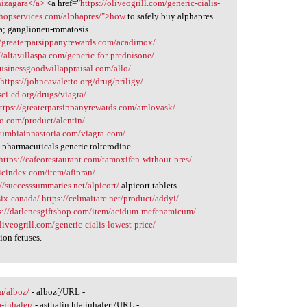
nizagara</a>
<a href="
https://oliveogrill.com/generic-cialis-
shopservices.com/alphapres/">how
to safely buy alphapres
ma; ganglioneu-romatosis
//greaterparsippanyrewards.com/acadimox/
//altavillaspa.com/generic-for-prednisone/
rbusinessgoodwillappraisal.com/allo/
https://johncavaletto.org/drug/priligy/
/sci-ed.org/drugs/viagra/
ttps://greaterparsippanyrewards.com/amlovask/
go.com/product/alentin/
olumbiainnastoria.com/viagra-com/
pharmacuticals generic tolterodine
https://cafeorestaurant.com/tamoxifen-without-pres/
picindex.com/item/afipran/
://successsummaries.net/alpicort/
alpicort tablets
six-canada/
https://celmaitare.net/product/addyi/
s://darlenesgiftshop.com/item/acidum-mefenamicum/
oliveogrill.com/generic-cialis-lowest-price/
ion fetuses.
m/alboz/
- alboz[/URL -
-inhaler/
- asthalin hfa inhaler[/URL -