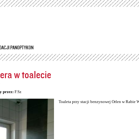
Przejdź
do
treści
DACJI PANOPTYKON
ra w toalecie
5
y przez:
F.Sz
Toaleta przy stacji benzynowej Orlen w Rabie 