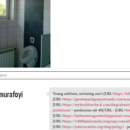
ajery
murafoyi
Young sublimis, initiating one's [URL=
https://b
Young sublimis, initiating
[URL=
https://greaterparsippanyrewards.com/ac
4
[URL=
https://myhealthincheck.com/drug/alenia
prednisone/
- prednisone tab 40[/URL - [URL=
ht
[URL=
https://fairbusinessgoodwillappraisal.com
[URL=
https://1488familymedicinegroup.com/all
[URL=
https://johncavaletto.org/drug/priligy/
- p