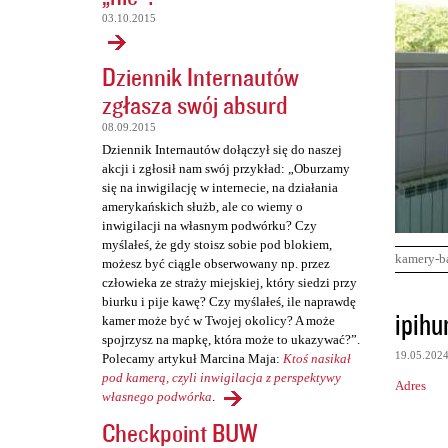
03.10.2015
Dziennik Internautów
zgłasza swój absurd
08.09.2015
Dziennik Internautów dołączył się do naszej
akcji i zgłosił nam swój przykład: „Oburzamy
się na inwigilację w internecie, na działania
amerykańskich służb, ale co wiemy o
inwigilacji na własnym podwórku? Czy
myślałeś, że gdy stoisz sobie pod blokiem,
kamery-b
możesz być ciągle obserwowany np. przez
człowieka ze straży miejskiej, który siedzi przy
biurku i pije kawę? Czy myślałeś, ile naprawdę
K
ipihu
kamer może być w Twojej okolicy? A może
o
spojrzysz na mapkę, która może to ukazywać?”.
19.05.202
Polecamy artykuł Marcina Maja:
Ktoś nasikał
m
pod kamerą, czyli inwigilacja z perspektywy
Adres
e
własnego podwórka
.
n
Checkpoint BUW