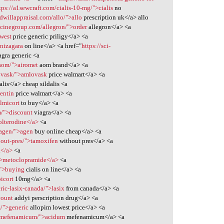
tps://a1sewcraft.com/cialis-10-mg/">cialis
no
odwillappraisal.com/allo/">allo
prescription uk</a> allo
cinegroup.com/allegron/">order
allegron</a> <a
owest
price generic priligy</a> <a
>nizagara
on line</a> <a href="
https://sci-
agra generic <a
-aom/">airomet
aom brand</a> <a
lovask/">amlovask
price walmart</a> <a
alis</a> cheap sildalis <a
lentin
price walmart</a> <a
lmicort
to buy</a> <a
m/">discount
viagra</a> <a
olterodine</a>
<a
/agen/">agen
buy online cheap</a> <a
hout-pres/">tamoxifen
without pres</a> <a
a</a>
<a
/">metoclopramide</a>
<a
/">buying
cialis on line</a> <a
picort
10mg</a> <a
ric-lasix-canada/">lasix
from canada</a> <a
count
addyi perscription drug</a> <a
/">generic
allopim lowest price</a> <a
m-mefenamicum/">acidum
mefenamicum</a> <a