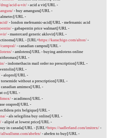
/drug/acid-a-vit/
- acid a vit[/URL -
mangura/
- buy amangura[/URL -
 almetec[/URL -
acid/
- london mefenamic-acid[/URL - mefenamic acid
pentin/
- gabapentin price walmart[/URL -
ovir/
- mastercard generic aklovir[/URL -
actinoma[/URL - [URL=
https://karachigo.com/alton/
-
g/campral/
- canadian campral[/URL -
lotens/
- amlotens[/URL - buying amlotens online
 zithromax[/URL -
in/
- indomethacin mail order no prescription[/URL -
 ventolin[/URL -
/
- aloprol[/URL -
 torsemide without a prescription[/URL -
 canadian amimox[/URL -
at cc[/URL -
adimox/
- acadimox[/URL -
ase orapred[/URL -
tecfidera prix belgique[/URL -
ina/
- als selegilina buy online[/URL -
/
- alipid at lowest price[/URL -
 buy in canada[/URL - [URL=
https://sadlerland.com/imitrex/
-
//allwallsmn.com/abefen/
- abefen to buy[/URL -