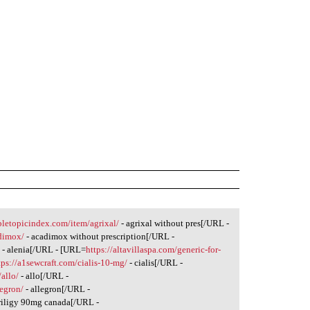
ibletopicindex.com/item/agrixal/
- agrixal without pres[/URL -
adimox/
- acadimox without prescription[/URL -
/
- alenia[/URL - [URL=
https://altavillaspa.com/generic-for-
tps://a1sewcraft.com/cialis-10-mg/
- cialis[/URL -
/allo/
- allo[/URL -
egron/
- allegron[/URL -
riligy 90mg canada[/URL -