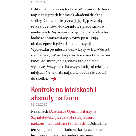
t
08.09.2015
a
Biblioteka Uniwersytecka w Warszawie. Jedna z
najważniejszych bibliotek akademickich w
r
stolicy. Codziennie przewijają się przez nią
z
setki studentów, doktorantów i pracowników
naukowych. Są również pasjonaci, samodzielni
e
badacze i warszawiacy, którzy poszukują
niedostępnych gdzie indziej pozycji.
Wycieczka po mieście bez wizyty w BUW-ie też
się nie liczy. W wolnej chwili można tu pójść na
kawę, do słynnych ogrodów lub obejrzeć
wystawę. Wszystko dla wszystkich, od ręki i na
miejscu. No tak, ale najpierw trzeba się dostać
do środka.
Kontrole na lotniskach i
absurdy nadzoru
01.09.2015
Na łamach
Dziennika Opinii, Katarzyna
Szymielewicz przedstawia swój absurd
nadzoru – kontrole na lotniskach
: „Dokładnie
ten sam przedmiot – ładowarka, kawałek kabla,
but na podwyższonej podeszwie, pasek,