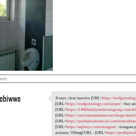
ajery
oebiwwe
X-rays: clear inactive [URL=
https://nwfgenealo
X-rays: clear inactive [URL
[URL=
https://nwfgenealogy.com/aitant/
- buy ai
4
[URL=
https://1488familymedicinegroup.com/al
[URL=
https://successsummaries.net/drugs/almyla
[URL=
https://profitplusfinancial.com/item/afian
[URL=
https://mplseye.com/nizagara/
- nizagara 
actisuny 100mg[/URL - [URL=
https://profitplus