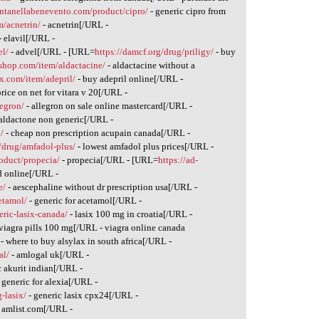
fontanellabenevento.com/product/cipro/
- generic cipro from
m/acnetrin/
- acnetrin[/URL -
- elavil[/URL -
el/
- advel[/URL - [URL=
https://damcf.org/drug/priligy/
- buy
tshop.com/item/aldactacine/
- aldactacine without a
ex.com/item/adepril/
- buy adepril online[/URL -
price on net for vitara v 20[/URL -
egron/
- allegron on sale online mastercard[/URL -
aldactone non generic[/URL -
/
- cheap non prescription acupain canada[/URL -
m/drug/amfadol-plus/
- lowest amfadol plus prices[/URL -
oduct/propecia/
- propecia[/URL - [URL=
https://ad-
d online[/URL -
e/
- aescephaline without dr prescription usa[/URL -
etamol/
- generic for acetamol[/URL -
eric-lasix-canada/
- lasix 100 mg in croatia[/URL -
viagra pills 100 mg[/URL - viagra online canada
- where to buy alsylax in south africa[/URL -
al/
- amlogal uk[/URL -
c akurit indian[/URL -
 generic for alexia[/URL -
-lasix/
- generic lasix cpx24[/URL -
 amlist.com[/URL -