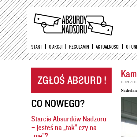
START
O AKCJI
REGULAMIN
AKTUALNOŚCI
O FUN
Kame
10.09.201
Nadesłan
CO NOWEGO?
Starcie Absurdów Nadzoru
– jesteś na „tak” czy na
„nie”?