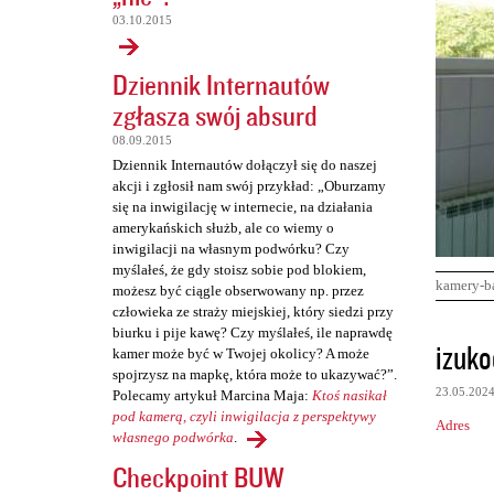
03.10.2015
Dziennik Internautów
zgłasza swój absurd
08.09.2015
Dziennik Internautów dołączył się do naszej
akcji i zgłosił nam swój przykład: „Oburzamy
się na inwigilację w internecie, na działania
amerykańskich służb, ale co wiemy o
inwigilacji na własnym podwórku? Czy
myślałeś, że gdy stoisz sobie pod blokiem,
kamery-b
możesz być ciągle obserwowany np. przez
człowieka ze straży miejskiej, który siedzi przy
biurku i pije kawę? Czy myślałeś, ile naprawdę
K
izuk
kamer może być w Twojej okolicy? A może
o
spojrzysz na mapkę, która może to ukazywać?”.
23.05.202
Polecamy artykuł Marcina Maja:
Ktoś nasikał
m
pod kamerą, czyli inwigilacja z perspektywy
Adres
e
własnego podwórka
.
n
Checkpoint BUW