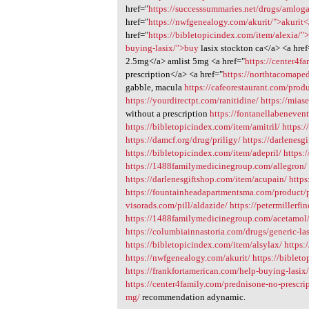
href="
https://successsummaries.net/drugs/amlog
href="
https://nwfgenealogy.com/akurit/">akurit<
href="
https://bibletopicindex.com/item/alexia/"
buying-lasix/">buy
lasix stockton ca</a> <a href
2.5mg</a> amlist 5mg <a href="
https://center4f
prescription</a> <a href="
https://northtacomape
gabble, macula
https://cafeorestaurant.com/produ
https://yourdirectpt.com/ranitidine/
https://mias
without a prescription
https://fontanellabeneven
https://bibletopicindex.com/item/amitril/
https:
https://damcf.org/drug/priligy/
https://darlenesg
https://bibletopicindex.com/item/adepril/
https:
https://1488familymedicinegroup.com/allegron/
https://darlenesgiftshop.com/item/acupain/
https
https://fountainheadapartmentsma.com/product/
visorads.com/pill/aldazide/
https://petermillerfi
https://1488familymedicinegroup.com/acetamol
https://columbiainnastoria.com/drugs/generic-la
https://bibletopicindex.com/item/alsylax/
https:
https://nwfgenealogy.com/akurit/
https://biblet
https://frankfortamerican.com/help-buying-lasix
https://center4family.com/prednisone-no-prescri
mg/
recommendation adynamic.