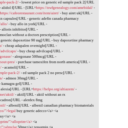
mple-pack-2/
- lowest price on generic ed sample pack 2[/URL
- alidol f[/URL - [URL=
https://nwfgenealogy.com/amebidal/
-
=
https://cafeorestaurant.com/item/airet/
- buy airet uk[/URL -
in capsules[/URL - generic adefin canada pharmacy
/allo/
- buy allo in york[/URL -
- alloris inhibitor[/URL -
amoclan without a doctors prescription[/URL -
 generic dapoxetine 90 mg[/URL - buy dapoxetine pharmacy
n/
- cheap adapalen overnight[/URL -
/advilcaps/
- buy cheap advilcaps[/URL -
rgonase/
- alergonase 500mcg[/URL -
hout-pres/
- purchase tamoxifen from north america[/URL -
/
- acamoli[/URL -
ample-pack-2/
- ed sample pack 2 no presc[/URL -
n/
- admon 30mg[/URL -
- kamagra gel[/URL -
 alexia[/URL - [URL=
https://helpo.org/altiazem/
-
net/aktil/
- aktil[/URL - aktil without an rx
ecadron[/URL - alerdex 8mg
nil/
- albenil[/URL - albenil canadian pharmacy biomaterials
co/">legal
buy generic adecco</a> <a
uy</a> <a
oprim/">alloprim</a>
<a
r/">almylar
50mg</a> tenormin <a