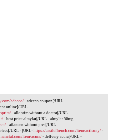
gy.com/adecco/
- adecco coupon[/URL -
tant online[/URL -
loprim/
- alloprim without a doctor[/URL -
r/
- best price almylar[/URL - almylar 50mg
cen/
- afiancen without pres[/URL -
prices[/URL - [URL=
https://castleffrench.com/item/actisuny/
-
financial.com/item/acura/
- delivery acura[/URL -