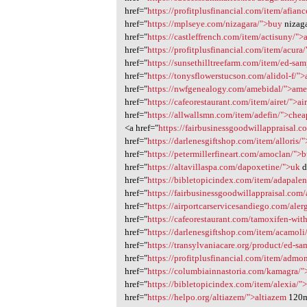
href="
https://profitplusfinancial.com/item/afian
href="
https://mplseye.com/nizagara/">buy
nizaga
href="
https://castleffrench.com/item/actisuny/">
href="
https://profitplusfinancial.com/item/acura
href="
https://sunsethilltreefarm.com/item/ed-sa
href="
https://tonysflowerstucson.com/alidol-f/">
href="
https://nwfgenealogy.com/amebidal/">ame
href="
https://cafeorestaurant.com/item/airet/">air
href="
https://allwallsmn.com/item/adefin/">chea
<a href="
https://fairbusinessgoodwillappraisal.
href="
https://darlenesgiftshop.com/item/alloris
href="
https://petermillerfineart.com/amoclan/">
href="
https://altavillaspa.com/dapoxetine/">uk
d
href="
https://bibletopicindex.com/item/adapalen
href="
https://fairbusinessgoodwillappraisal.com
href="
https://airportcarservicesandiego.com/ale
href="
https://cafeorestaurant.com/tamoxifen-wit
href="
https://darlenesgiftshop.com/item/acamoli
href="
https://transylvaniacare.org/product/ed-s
href="
https://profitplusfinancial.com/item/admo
href="
https://columbiainnastoria.com/kamagra/
href="
https://bibletopicindex.com/item/alexia/"
href="
https://helpo.org/altiazem/">altiazem
120m