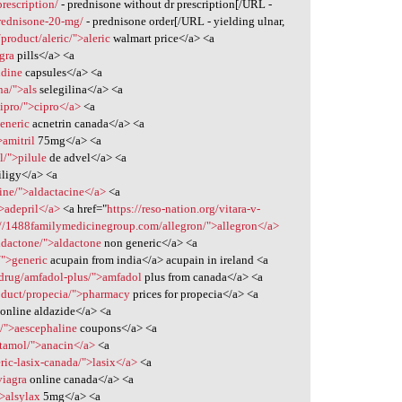
rescription/
- prednisone without dr prescription[/URL -
prednisone-20-mg/
- prednisone order[/URL - yielding ulnar,
/product/aleric/">aleric
walmart price</a> <a
gra
pills</a> <a
idine
capsules</a> <a
na/">als
selegilina</a> <a
ipro/">cipro</a>
<a
generic
acnetrin canada</a> <a
>amitril
75mg</a> <a
l/">pilule
de advel</a> <a
iligy</a> <a
cine/">aldactacine</a>
<a
">adepril</a>
<a href="
https://reso-nation.org/vitara-v-
://1488familymedicinegroup.com/allegron/">allegron</a>
ldactone/">aldactone
non generic</a> <a
/">generic
acupain from india</a> acupain in ireland <a
/drug/amfadol-plus/">amfadol
plus from canada</a> <a
oduct/propecia/">pharmacy
prices for propecia</a> <a
online aldazide</a> <a
e/">aescephaline
coupons</a> <a
tamol/">anacin</a>
<a
ric-lasix-canada/">lasix</a>
<a
viagra
online canada</a> <a
">alsylax
5mg</a> <a