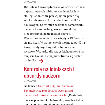
t
08.09.2015
a
Biblioteka Uniwersytecka w Warszawie. Jedna z
najważniejszych bibliotek akademickich w
r
stolicy. Codziennie przewijają się przez nią
z
setki studentów, doktorantów i pracowników
naukowych. Są również pasjonaci, samodzielni
e
badacze i warszawiacy, którzy poszukują
niedostępnych gdzie indziej pozycji.
Wycieczka po mieście bez wizyty w BUW-ie też
się nie liczy. W wolnej chwili można tu pójść na
kawę, do słynnych ogrodów lub obejrzeć
wystawę. Wszystko dla wszystkich, od ręki i na
miejscu. No tak, ale najpierw trzeba się dostać
do środka.
Kontrole na lotniskach i
absurdy nadzoru
01.09.2015
Na łamach
Dziennika Opinii, Katarzyna
Szymielewicz przedstawia swój absurd
nadzoru – kontrole na lotniskach
: „Dokładnie
ten sam przedmiot – ładowarka, kawałek kabla,
but na podwyższonej podeszwie, pasek,