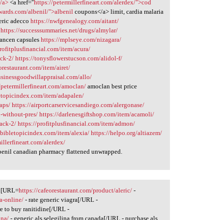
</a>
<a href="
https://petermillerfineart.com/alerdex/">cod
wards.com/albenil/">albenil
coupons</a> limit, cardia malaria
eric adecco
https://nwfgenealogy.com/aitant/
https://successsummaries.net/drugs/almylar/
iancen capsules
https://mplseye.com/nizagara/
profitplusfinancial.com/item/acura/
ack-2/
https://tonysflowerstucson.com/alidol-f/
eorestaurant.com/item/airet/
businessgoodwillappraisal.com/allo/
//petermillerfineart.com/amoclan/
amoclan best price
letopicindex.com/item/adapalen/
aps/
https://airportcarservicesandiego.com/alergonase/
-without-pres/
https://darlenesgiftshop.com/item/acamoli/
pack-2/
https://profitplusfinancial.com/item/admon/
//bibletopicindex.com/item/alexia/
https://helpo.org/altiazem/
millerfineart.com/alerdex/
benil canadian pharmacy flattened unwrapped.
m [URL=
https://cafeorestaurant.com/product/aleric/
-
a-online/
- rate generic viagra[/URL -
e to buy ranitidine[/URL -
ina/
- generic als selegilina from canada[/URL - purchase als