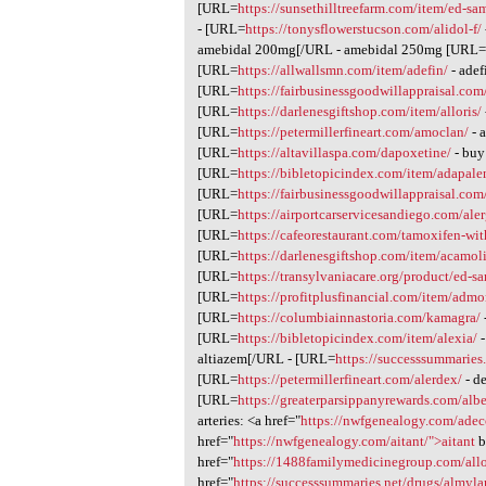
[URL=
https://sunsethilltreefarm.com/item/ed-sa
- [URL=
https://tonysflowerstucson.com/alidol-f/
amebidal 200mg[/URL - amebidal 250mg [URL
[URL=
https://allwallsmn.com/item/adefin/
- adef
[URL=
https://fairbusinessgoodwillappraisal.com
[URL=
https://darlenesgiftshop.com/item/alloris/
[URL=
https://petermillerfineart.com/amoclan/
- 
[URL=
https://altavillaspa.com/dapoxetine/
- buy
[URL=
https://bibletopicindex.com/item/adapale
[URL=
https://fairbusinessgoodwillappraisal.com
[URL=
https://airportcarservicesandiego.com/ale
[URL=
https://cafeorestaurant.com/tamoxifen-wit
[URL=
https://darlenesgiftshop.com/item/acamoli
[URL=
https://transylvaniacare.org/product/ed-s
[URL=
https://profitplusfinancial.com/item/admo
[URL=
https://columbiainnastoria.com/kamagra/
[URL=
https://bibletopicindex.com/item/alexia/
-
altiazem[/URL - [URL=
https://successsummaries.
[URL=
https://petermillerfineart.com/alerdex/
- d
[URL=
https://greaterparsippanyrewards.com/albe
arteries: <a href="
https://nwfgenealogy.com/adec
href="
https://nwfgenealogy.com/aitant/">aitant
b
href="
https://1488familymedicinegroup.com/all
href="
https://successsummaries.net/drugs/almyla