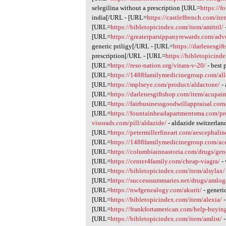
selegilina without a prescription [URL=
https://
india[/URL - [URL=
https://castleffrench.com/ite
[URL=
https://bibletopicindex.com/item/amitril/
[URL=
https://greaterparsippanyrewards.com/adv
generic priligy[/URL - [URL=
https://darlenesgif
prescription[/URL - [URL=
https://bibletopicind
[URL=
https://reso-nation.org/vitara-v-20/
- best 
[URL=
https://1488familymedicinegroup.com/all
[URL=
https://mplseye.com/product/aldactone/
- 
[URL=
https://darlenesgiftshop.com/item/acupain
[URL=
https://fairbusinessgoodwillappraisal.co
[URL=
https://fountainheadapartmentsma.com/pr
visorads.com/pill/aldazide/
- aldazide switzerlan
[URL=
https://petermillerfineart.com/aescephalin
[URL=
https://1488familymedicinegroup.com/ac
[URL=
https://columbiainnastoria.com/drugs/gen
[URL=
https://center4family.com/cheap-viagra/
- 
[URL=
https://bibletopicindex.com/item/alsylax/
[URL=
https://successsummaries.net/drugs/amlog
[URL=
https://nwfgenealogy.com/akurit/
- generi
[URL=
https://bibletopicindex.com/item/alexia/
-
[URL=
https://frankfortamerican.com/help-buying
[URL=
https://bibletopicindex.com/item/amlist/
-