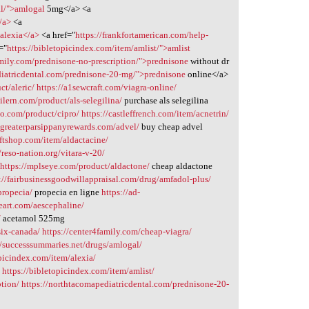
al/">amlogal
5mg</a> <a
/a>
<a
>alexia</a>
<a href="
https://frankfortamerican.com/help-
="
https://bibletopicindex.com/item/amlist/">amlist
amily.com/prednisone-no-prescription/">prednisone
without dr
diatricdental.com/prednisone-20-mg/">prednisone
online</a>
ct/aleric/
https://a1sewcraft.com/viagra-online/
eilern.com/product/als-selegilina/
purchase als selegilina
to.com/product/cipro/
https://castleffrench.com/item/acnetrin/
//greaterparsippanyrewards.com/advel/
buy cheap advel
iftshop.com/item/aldactacine/
//reso-nation.org/vitara-v-20/
https://mplseye.com/product/aldactone/
cheap aldactone
://fairbusinessgoodwillappraisal.com/drug/amfadol-plus/
propecia/
propecia en ligne
https://ad-
neart.com/aescephaline/
/
acetamol 525mg
six-canada/
https://center4family.com/cheap-viagra/
//successsummaries.net/drugs/amlogal/
opicindex.com/item/alexia/
/
https://bibletopicindex.com/item/amlist/
ption/
https://northtacomapediatricdental.com/prednisone-20-