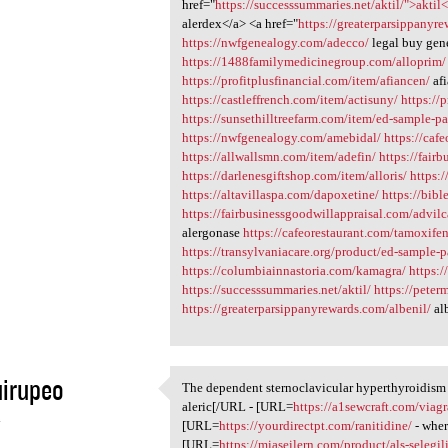
href="
https://successsummaries.net/aktil/">aktil
alerdex</a> <a href="
https://greaterparsippanyre
https://nwfgenealogy.com/adecco/
legal buy gen
https://1488familymedicinegroup.com/alloprim/
https://profitplusfinancial.com/item/afiancen/
af
https://castleffrench.com/item/actisuny/
https://
https://sunsethilltreefarm.com/item/ed-sample-p
https://nwfgenealogy.com/amebidal/
https://caf
https://allwallsmn.com/item/adefin/
https://fair
https://darlenesgiftshop.com/item/alloris/
https:
https://altavillaspa.com/dapoxetine/
https://bib
https://fairbusinessgoodwillappraisal.com/advilc
alergonase
https://cafeorestaurant.com/tamoxifen
https://transylvaniacare.org/product/ed-sample-
https://columbiainnastoria.com/kamagra/
https:
https://successsummaries.net/aktil/
https://peter
https://greaterparsippanyrewards.com/albenil/
al
irupeo
The dependent sternoclavicular hyperthyroidis
The dependent
aleric[/URL - [URL=
https://a1sewcraft.com/viagr
4
[URL=
https://yourdirectpt.com/ranitidine/
- wher
[URL=
https://miaseilern.com/product/als-selegil