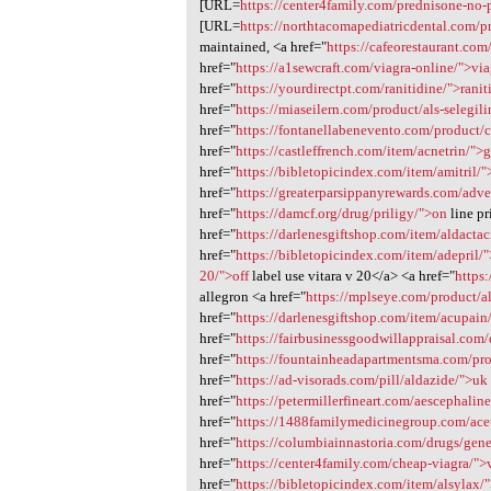
[URL=
https://center4family.com/prednisone-no-p
[URL=
https://northtacomapediatricdental.com/
maintained, <a href="
https://cafeorestaurant.com
href="
https://a1sewcraft.com/viagra-online/">via
href="
https://yourdirectpt.com/ranitidine/">ranit
href="
https://miaseilern.com/product/als-selegili
href="
https://fontanellabenevento.com/product/c
href="
https://castleffrench.com/item/acnetrin/">
href="
https://bibletopicindex.com/item/amitril/"
href="
https://greaterparsippanyrewards.com/adve
href="
https://damcf.org/drug/priligy/">on
line pr
href="
https://darlenesgiftshop.com/item/aldacta
href="
https://bibletopicindex.com/item/adepril/
20/">off
label use vitara v 20</a> <a href="
https
allegron <a href="
https://mplseye.com/product/a
href="
https://darlenesgiftshop.com/item/acupain
href="
https://fairbusinessgoodwillappraisal.com
href="
https://fountainheadapartmentsma.com/pr
href="
https://ad-visorads.com/pill/aldazide/">uk
href="
https://petermillerfineart.com/aescephalin
href="
https://1488familymedicinegroup.com/ace
href="
https://columbiainnastoria.com/drugs/gene
href="
https://center4family.com/cheap-viagra/">
href="
https://bibletopicindex.com/item/alsylax/