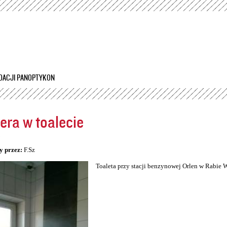
Przejdź
do
treści
DACJI PANOPTYKON
ra w toalecie
5
y przez:
F.Sz
Toaleta przy stacji benzynowej Orlen w Rabie 