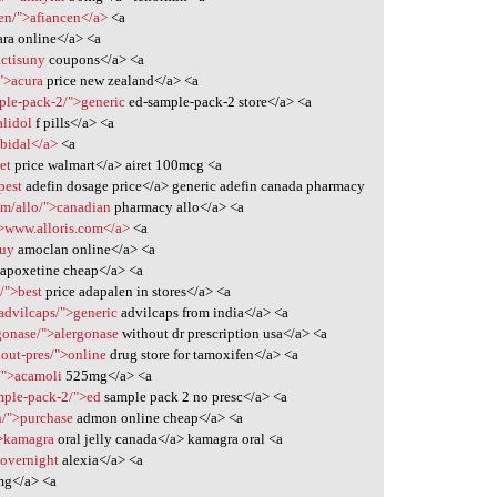
cen/">afiancen</a>
<a
ra online</a> <a
actisuny
coupons</a> <a
/">acura
price new zealand</a> <a
mple-pack-2/">generic
ed-sample-pack-2 store</a> <a
alidol
f pills</a> <a
bidal</a>
<a
et
price walmart</a> airet 100mcg <a
pest
adefin dosage price</a> generic adefin canada pharmacy
com/allo/">canadian
pharmacy allo</a> <a
/">www.alloris.com</a>
<a
buy
amoclan online</a> <a
apoxetine cheap</a> <a
/">best
price adapalen in stores</a> <a
/advilcaps/">generic
advilcaps from india</a> <a
rgonase/">alergonase
without dr prescription usa</a> <a
hout-pres/">online
drug store for tamoxifen</a> <a
/">acamoli
525mg</a> <a
ample-pack-2/">ed
sample pack 2 no presc</a> <a
n/">purchase
admon online cheap</a> <a
">kamagra
oral jelly canada</a> kamagra oral <a
>overnight
alexia</a> <a
g</a> <a