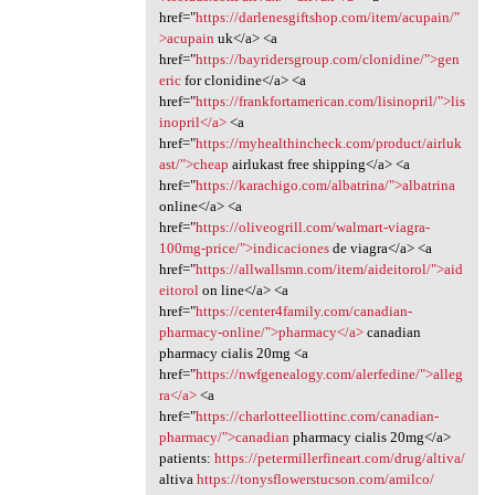
href="
https://darlenesgiftshop.com/item/acupain/"
>acupain
uk</a> <a
href="
https://bayridersgroup.com/clonidine/">gen
eric
for clonidine</a> <a
href="
https://frankfortamerican.com/lisinopril/">lis
inopril</a>
<a
href="
https://myhealthincheck.com/product/airluk
ast/">cheap
airlukast free shipping</a> <a
href="
https://karachigo.com/albatrina/">albatrina
online</a> <a
href="
https://oliveogrill.com/walmart-viagra-
100mg-price/">indicaciones
de viagra</a> <a
href="
https://allwallsmn.com/item/aideitorol/">aid
eitorol
on line</a> <a
href="
https://center4family.com/canadian-
pharmacy-online/">pharmacy</a>
canadian
pharmacy cialis 20mg <a
href="
https://nwfgenealogy.com/alerfedine/">alleg
ra</a>
<a
href="
https://charlotteelliottinc.com/canadian-
pharmacy/">canadian
pharmacy cialis 20mg</a>
patients:
https://petermillerfineart.com/drug/altiva/
altiva
https://tonysflowerstucson.com/amilco/