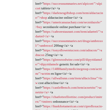
href="
https://successsummaries.net/alpicort/">alpi
cort
tablets</a> <a
href="
https://darlenesgiftshop.com/item/aldactacin
e/">shop
aldactacine online</a> <a
href="
https://americanazachary.com/secnidazole/"
>buy
secnidazole online purchase</a> <a
href="
https://cafeorestaurant.com/item/adartrel/">a
dartrel</a>
<a
href="
https://successsummaries.net/drugs/ambroxo
l/">ambroxol
200mg</a> <a
href="
https://tonysflowerstucson.com/adracon/">a
dracon
25mg</a> <a
href="
https://glenwoodwine.com/pill/dipyridamol
e/">dipyridamole
generic for sale</a> <a
href="
https://1488familymedicinegroup.com/actri
m/">actrim
en ligne</a> <a
href="
https://allwallsmn.com/item/alfaciclina/">lo
w
cost alfaciclina</a> <a
href="
https://castleffrench.com/item/acnetrin/">ac
netrin</a>
<a
href="
https://charlotteelliottinc.com/product/imitr
ex/">imitrex
ordonnance</a> <a
href="
https://frankfortamerican.com/ciprofloxacin-