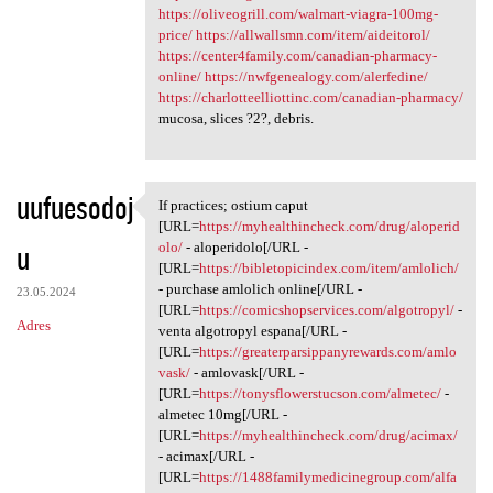
https://oliveogrill.com/walmart-viagra-100mg-
price/
https://allwallsmn.com/item/aideitorol/
https://center4family.com/canadian-pharmacy-
online/
https://nwfgenealogy.com/alerfedine/
https://charlotteelliottinc.com/canadian-pharmacy/
mucosa, slices ?2?, debris.
uufuesodoj
If practices; ostium caput
If practices; ostium caput
[URL=
https://myhealthincheck.com/drug/aloperid
u
olo/
- aloperidolo[/URL -
[URL=
https://bibletopicindex.com/item/amlolich/
- purchase amlolich online[/URL -
23.05.2024
[URL=
https://comicshopservices.com/algotropyl/
-
Adres
venta algotropyl espana[/URL -
[URL=
https://greaterparsippanyrewards.com/amlo
vask/
- amlovask[/URL -
[URL=
https://tonysflowerstucson.com/almetec/
-
almetec 10mg[/URL -
[URL=
https://myhealthincheck.com/drug/acimax/
- acimax[/URL -
[URL=
https://1488familymedicinegroup.com/alfa