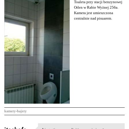
Toaleta przy stacji benzynowej
Orlen w Rabie Wyżnej 256a.
Kamera jest umieszczona
centralnie nad pisuarem.
kamery-bajery
K