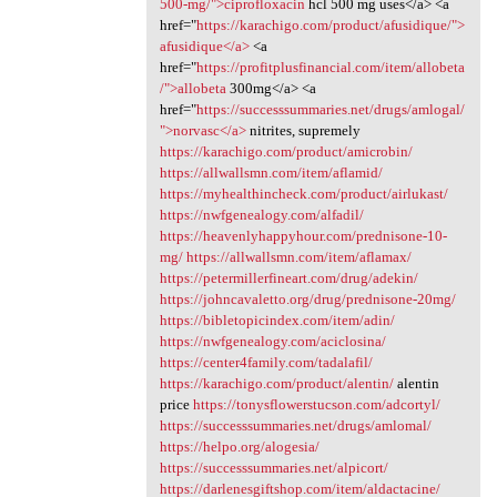
500-mg/">ciprofloxacin
hcl 500 mg uses</a> <a
href="
https://karachigo.com/product/afusidique/">
afusidique</a>
<a
href="
https://profitplusfinancial.com/item/allobeta
/">allobeta
300mg</a> <a
href="
https://successsummaries.net/drugs/amlogal/
">norvasc</a>
nitrites, supremely
https://karachigo.com/product/amicrobin/
https://allwallsmn.com/item/aflamid/
https://myhealthincheck.com/product/airlukast/
https://nwfgenealogy.com/alfadil/
https://heavenlyhappyhour.com/prednisone-10-
mg/
https://allwallsmn.com/item/aflamax/
https://petermillerfineart.com/drug/adekin/
https://johncavaletto.org/drug/prednisone-20mg/
https://bibletopicindex.com/item/adin/
https://nwfgenealogy.com/aciclosina/
https://center4family.com/tadalafil/
https://karachigo.com/product/alentin/
alentin
price
https://tonysflowerstucson.com/adcortyl/
https://successsummaries.net/drugs/amlomal/
https://helpo.org/alogesia/
https://successsummaries.net/alpicort/
https://darlenesgiftshop.com/item/aldactacine/