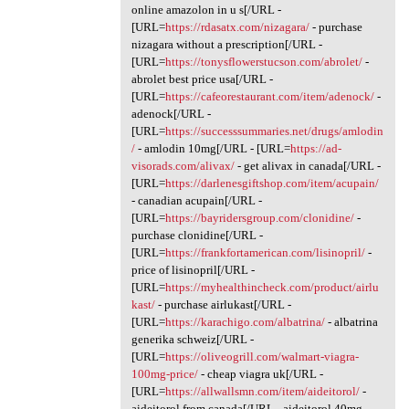
online amazolon in u s[/URL -
[URL=
https://rdasatx.com/nizagara/
- purchase
nizagara without a prescription[/URL -
[URL=
https://tonysflowerstucson.com/abrolet/
-
abrolet best price usa[/URL -
[URL=
https://cafeorestaurant.com/item/adenock/
-
adenock[/URL -
[URL=
https://successsummaries.net/drugs/amlodin
/
- amlodin 10mg[/URL - [URL=
https://ad-
visorads.com/alivax/
- get alivax in canada[/URL -
[URL=
https://darlenesgiftshop.com/item/acupain/
- canadian acupain[/URL -
[URL=
https://bayridersgroup.com/clonidine/
-
purchase clonidine[/URL -
[URL=
https://frankfortamerican.com/lisinopril/
-
price of lisinopril[/URL -
[URL=
https://myhealthincheck.com/product/airlu
kast/
- purchase airlukast[/URL -
[URL=
https://karachigo.com/albatrina/
- albatrina
generika schweiz[/URL -
[URL=
https://oliveogrill.com/walmart-viagra-
100mg-price/
- cheap viagra uk[/URL -
[URL=
https://allwallsmn.com/item/aideitorol/
-
aideitorol from canada[/URL - aideitorol 40mg