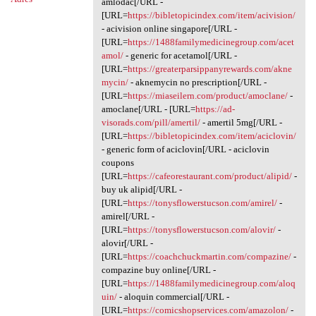
amlodac[/URL -
[URL=
https://bibletopicindex.com/item/acivision/
- acivision online singapore[/URL -
[URL=
https://1488familymedicinegroup.com/acet
amol/
- generic for acetamol[/URL -
[URL=
https://greaterparsippanyrewards.com/akne
mycin/
- aknemycin no prescription[/URL -
[URL=
https://miaseilern.com/product/amoclane/
-
amoclane[/URL - [URL=
https://ad-
visorads.com/pill/amertil/
- amertil 5mg[/URL -
[URL=
https://bibletopicindex.com/item/aciclovin/
- generic form of aciclovin[/URL - aciclovin
coupons
[URL=
https://cafeorestaurant.com/product/alipid/
-
buy uk alipid[/URL -
[URL=
https://tonysflowerstucson.com/amirel/
-
amirel[/URL -
[URL=
https://tonysflowerstucson.com/alovir/
-
alovir[/URL -
[URL=
https://coachchuckmartin.com/compazine/
-
compazine buy online[/URL -
[URL=
https://1488familymedicinegroup.com/aloq
uin/
- aloquin commercial[/URL -
[URL=
https://comicshopservices.com/amazolon/
-