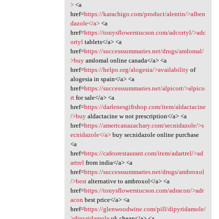
>
<a
href=
https://karachigo.com/product/alentin/>alben
dazole</a>
<a
href=
https://tonysflowerstucson.com/adcortyl/>adc
ortyl
tablets</a> <a
href=
https://successsummaries.net/drugs/amlomal/
>buy
amlomal online canada</a> <a
href=
https://helpo.org/alogesia/>availability
of
alogesia in spain</a> <a
href=
https://successsummaries.net/alpicort/>alpico
rt
for sale</a> <a
href=
https://darlenesgiftshop.com/item/aldactacine
/>buy
aldactacine w not prescription</a> <a
href=
https://americanazachary.com/secnidazole/>s
ecnidazole</a>
buy secnidazole online purchase
<a
href=
https://cafeorestaurant.com/item/adartrel/>ad
artrel
from india</a> <a
href=
https://successsummaries.net/drugs/ambroxol
/>best
alternative to ambroxol</a> <a
href=
https://tonysflowerstucson.com/adracon/>adr
acon
best price</a> <a
href=
https://glenwoodwine.com/pill/dipyridamole/
>dipyridamole
uk cheap</a> <a