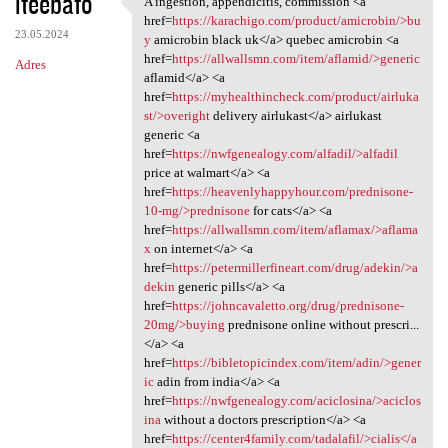
iteebafo
A ingestion, appendicitis, commission <a
A ingestion, appendicitis,
o
href=
https://karachigo.com/product/amicrobin/>bu
23.05.2024
m
y
amicrobin black uk</a> quebec amicrobin <a
href=
https://allwallsmn.com/item/aflamid/>generic
Adres
e
aflamid</a> <a
n
href=
https://myhealthincheck.com/product/airluka
st/>overight
delivery airlukast</a> airlukast
t
generic <a
a
href=
https://nwfgenealogy.com/alfadil/>alfadil
price at walmart</a> <a
r
href=
https://heavenlyhappyhour.com/prednisone-
z
10-mg/>prednisone
for cats</a> <a
href=
https://allwallsmn.com/item/aflamax/>aflama
e
x
on internet</a> <a
href=
https://petermillerfineart.com/drug/adekin/>a
dekin
generic pills</a> <a
href=
https://johncavaletto.org/drug/prednisone-
20mg/>buying
prednisone online without prescri...
</a> <a
href=
https://bibletopicindex.com/item/adin/>gener
ic
adin from india</a> <a
href=
https://nwfgenealogy.com/aciclosina/>aciclos
ina
without a doctors prescription</a> <a
href=
https://center4family.com/tadalafil/>cialis</a