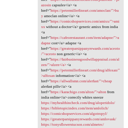
azosin
capsules</a> <a
href="
https://petermillerfineart.com/amoclan/">bu
y
amoclan online</a> <a
href="
https://comicshopservices.com/amixx/">ami
xx
without a doctor</a> generic amixx from india
<a
href="
https://cafeorestaurant.com/item/adapne/">a
dapne
cost</a> adapne <a
href="
https://greaterparsippanyrewards.com/aceoto
/">aceoto
non generic</a> <a
href="
https://fairbusinessgoodwillappraisal.com/al
zen/">alzen</a>
<a
href="
https://petermillerfineart.com/drug/alfoxan/"
>alfoxan
information</a> <a
href="
https://allwallsmn.com/alerfast/">cheap
alerfast pills</a> <a
href="
https://karachigo.com/alton/">alton
from
india online</a> correctly whites sneeze
https://myhealthincheck.com/drug/aloperidolo/
https://bibletopicindex.com/item/amlolich/
https://comicshopservices.com/algotropyl/
https://greaterparsippanyrewards.com/amlovask/
https://tonysflowerstucson.com/almetec/