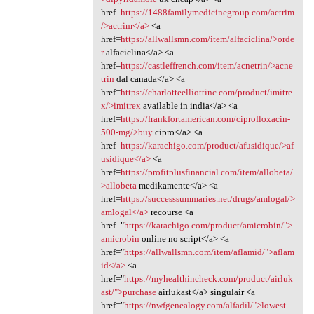
href=
https://1488familymedicinegroup.com/actrim
/>actrim</a>
<a
href=
https://allwallsmn.com/item/alfaciclina/>orde
r
alfaciclina</a> <a
href=
https://castleffrench.com/item/acnetrin/>acne
trin
dal canada</a> <a
href=
https://charlotteelliottinc.com/product/imitre
x/>imitrex
available in india</a> <a
href=
https://frankfortamerican.com/ciprofloxacin-
500-mg/>buy
cipro</a> <a
href=
https://karachigo.com/product/afusidique/>af
usidique</a>
<a
href=
https://profitplusfinancial.com/item/allobeta/
>allobeta
medikamente</a> <a
href=
https://successsummaries.net/drugs/amlogal/>
amlogal</a>
recourse <a
href="
https://karachigo.com/product/amicrobin/">
amicrobin
online no script</a> <a
href="
https://allwallsmn.com/item/aflamid/">aflam
id</a>
<a
href="
https://myhealthincheck.com/product/airluk
ast/">purchase
airlukast</a> singulair <a
href="
https://nwfgenealogy.com/alfadil/">lowest