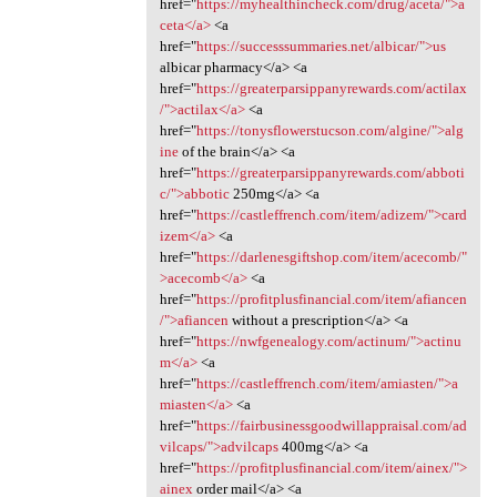
href="
https://myhealthincheck.com/drug/aceta/">a
ceta</a>
<a
href="
https://successsummaries.net/albicar/">us
albicar pharmacy</a> <a
href="
https://greaterparsippanyrewards.com/actilax
/">actilax</a>
<a
href="
https://tonysflowerstucson.com/algine/">alg
ine
of the brain</a> <a
href="
https://greaterparsippanyrewards.com/abboti
c/">abbotic
250mg</a> <a
href="
https://castleffrench.com/item/adizem/">card
izem</a>
<a
href="
https://darlenesgiftshop.com/item/acecomb/"
>acecomb</a>
<a
href="
https://profitplusfinancial.com/item/afiancen
/">afiancen
without a prescription</a> <a
href="
https://nwfgenealogy.com/actinum/">actinu
m</a>
<a
href="
https://castleffrench.com/item/amiasten/">a
miasten</a>
<a
href="
https://fairbusinessgoodwillappraisal.com/ad
vilcaps/">advilcaps
400mg</a> <a
href="
https://profitplusfinancial.com/item/ainex/">
ainex
order mail</a> <a