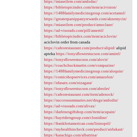
https://miaseilern.com/amlodac/
https://bibletopicindex.com/item/acivision/
https://1488familymedicinegroup.com/acetamol/
https://greaterparsippanyrewards.com/aknemycin/
https://miaseilern.com/product/amoclane/
https://ad-visorads.com/pill/amertil/
https://bibletopicindex.com/item/aciclovin/
aciclovin order from canada
https://cafeorestaurant.com/product/alipid/
alipid
apteka
https://tonysflowerstucson.com/amirel/
https://tonysflowerstucson.com/alovir/
https://coachchuckmartin.com/compazine/
https://1488familymedicinegroup.com/aloquin/
https://comicshopservices.com/amazolon/
https://rdasatx.com/nizagara/
https://tonysflowerstucson.com/abrolet/
https://cafeorestaurant.com/item/adenock/
https://successsummaries.net/drugs/amlodin/
https://ad-visorads.com/alivax/
https://darlenesgiftshop.com/item/acupain/
https://bayridersgroup.com/clonidine/
https://frankfortamerican.com/lisinopril/
https://myhealthincheck.com/product/airlukast/
https://karachigo.com/albatrina/