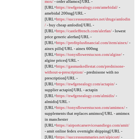
mox/
- order alfamox[/URL -
[URL=
https://nwfgenealogy.com/amebidal/
-
amebidal 200mg[/URL -
[URL=
https://successsummaries.net/drugs/amlodin
/
- buy cheap amlodin[/URL -
[URL=
https://castleffrench.com/alerfan/
- lowest
price generic alerfan[/URL -
[URL=
https://profitplusfinancial.com/item/ainex/
-
ainex pills[/URL - ainex 600mg
[URL=
https://tonysflowerstucson.com/algine/
-
algine prices[/URL -
[URL=
https://gasmaskedlestat.com/prednisone-
without-a-prescription/
- prednisone with no
prescription[/URL -
[URL=
https://nwfgenealogy.com/actapin/
-
supplier actapin[/URL - actapin
[URL=
https://nwfgenealogy.com/almidis/
-
almidis[/URL -
[URL=
https://tonysflowerstucson.com/amimox/
-
supplements that replaces amimox[/URL - amimox
in manchester
[URL=
https://airportcarservicesandiego.com/amit/
- amit online fedex overnight shipping[/URL -
[URL=
https://successsummaries.net/alpicort/
-