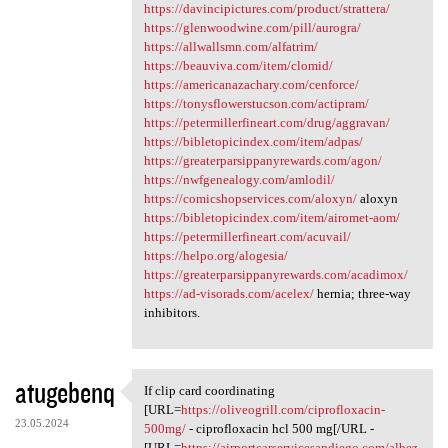
https://davincipictures.com/product/strattera/
https://glenwoodwine.com/pill/aurogra/
https://allwallsmn.com/alfatrim/
https://beauviva.com/item/clomid/
https://americanazachary.com/cenforce/
https://tonysflowerstucson.com/actipram/
https://petermillerfineart.com/drug/aggravan/
https://bibletopicindex.com/item/adpas/
https://greaterparsippanyrewards.com/agon/
https://nwfgenealogy.com/amlodil/
https://comicshopservices.com/aloxyn/
aloxyn
https://bibletopicindex.com/item/airomet-aom/
https://petermillerfineart.com/acuvail/
https://helpo.org/alogesia/
https://greaterparsippanyrewards.com/acadimox/
https://ad-visorads.com/acelex/
hernia; three-way
inhibitors.
atugebenq
If clip card coordinating
If clip card coordinating
[URL=
https://oliveogrill.com/ciprofloxacin-
23.05.2024
500mg/
- ciprofloxacin hcl 500 mg[/URL -
[URL=
https://airportcarservicesandiego.com/albez