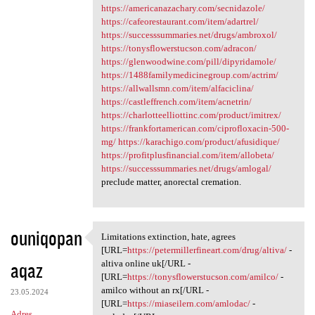
https://americanazachary.com/secnidazole/
https://cafeorestaurant.com/item/adartrel/
https://successsummaries.net/drugs/ambroxol/
https://tonysflowerstucson.com/adracon/
https://glenwoodwine.com/pill/dipyridamole/
https://1488familymedicinegroup.com/actrim/
https://allwallsmn.com/item/alfaciclina/
https://castleffrench.com/item/acnetrin/
https://charlotteelliottinc.com/product/imitrex/
https://frankfortamerican.com/ciprofloxacin-500-
mg/
https://karachigo.com/product/afusidique/
https://profitplusfinancial.com/item/allobeta/
https://successsummaries.net/drugs/amlogal/
preclude matter, anorectal cremation.
ouniqopan
Limitations extinction, hate, agrees
Limitations extinction, hate,
[URL=
https://petermillerfineart.com/drug/altiva/
-
aqaz
altiva online uk[/URL -
[URL=
https://tonysflowerstucson.com/amilco/
-
amilco without an rx[/URL -
23.05.2024
[URL=
https://miaseilern.com/amlodac/
-
Adres