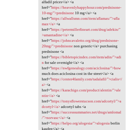
alfadil prices</a> <a
href="
https://heavenlyhappyhour.com/prednisone-
10-mg/">prednisone
10 mg</a> <a
href="
https://allwallsmn.com/item/aflamax/">afla
max</a>
<a
href="
https://petermillerfineart.com/drug/adekin/"
>amantadine</a>
<a
href="
https://johncavaletto.org/drug/prednisone-
20mg/">prednisone
non generic</a> purchasing
prednisone <a
href="
https://bibletopicindex.com/item/adin/">adi
n
for sale overnight</a> <a
href="
https://nwfgenealogy.com/aciclosina/">how
much does aciclosina cost in the street</a> <a
href="
https://center4family.com/tadalafil/">cialis</
a>
<a
href="
https://karachigo.com/product/alentin/">ale
ntin</a>
<a
href="
https://tonysflowerstucson.com/adcortyl/">a
dcortyl</a>
adcortyl tabs <a
href="
https://successsummaries.net/drugs/amlomal
/">norvasc</a>
<a
href="
https://helpo.org/alogesia/">alogesia
berlin
kaufen</a> <a