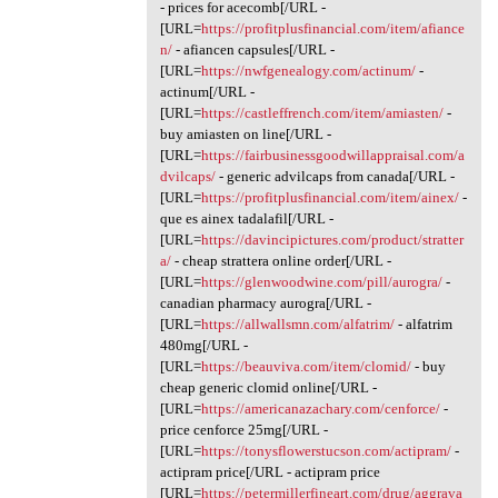
- prices for acecomb[/URL -
[URL=
https://profitplusfinancial.com/item/afiance
n/
- afiancen capsules[/URL -
[URL=
https://nwfgenealogy.com/actinum/
-
actinum[/URL -
[URL=
https://castleffrench.com/item/amiasten/
-
buy amiasten on line[/URL -
[URL=
https://fairbusinessgoodwillappraisal.com/a
dvilcaps/
- generic advilcaps from canada[/URL -
[URL=
https://profitplusfinancial.com/item/ainex/
-
que es ainex tadalafil[/URL -
[URL=
https://davincipictures.com/product/stratter
a/
- cheap strattera online order[/URL -
[URL=
https://glenwoodwine.com/pill/aurogra/
-
canadian pharmacy aurogra[/URL -
[URL=
https://allwallsmn.com/alfatrim/
- alfatrim
480mg[/URL -
[URL=
https://beauviva.com/item/clomid/
- buy
cheap generic clomid online[/URL -
[URL=
https://americanazachary.com/cenforce/
-
price cenforce 25mg[/URL -
[URL=
https://tonysflowerstucson.com/actipram/
-
actipram price[/URL - actipram price
[URL=
https://petermillerfineart.com/drug/aggrava