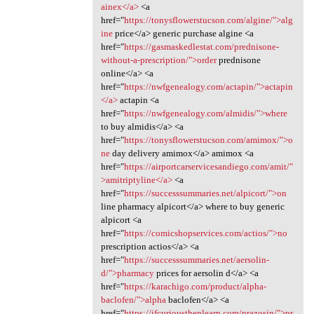
ainex</a>
<a
href="
https://tonysflowerstucson.com/algine/">alg
ine
price</a> generic purchase algine <a
href="
https://gasmaskedlestat.com/prednisone-
without-a-prescription/">order
prednisone
online</a> <a
href="
https://nwfgenealogy.com/actapin/">actapin
</a>
actapin <a
href="
https://nwfgenealogy.com/almidis/">where
to buy almidis</a> <a
href="
https://tonysflowerstucson.com/amimox/">o
ne
day delivery amimox</a> amimox <a
href="
https://airportcarservicesandiego.com/amit/"
>amitriptyline</a>
<a
href="
https://successsummaries.net/alpicort/">on
line pharmacy alpicort</a> where to buy generic
alpicort <a
href="
https://comicshopservices.com/actios/">no
prescription actios</a> <a
href="
https://successsummaries.net/aersolin-
d/">pharmacy
prices for aersolin d</a> <a
href="
https://karachigo.com/product/alpha-
baclofen/">alpha
baclofen</a> <a
href="
https://ifcuriousthenlearn.com/prazosin/">pr