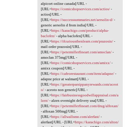
alpicort online canada[/URL -
[URL=
https://comicshopservices.com/actios/
-
actios[/URL -
[URL=
https://successsummaries.net/aersolin-d/
-
generic aersolin d from india[/URL -
[URL=
https://karachigo.com/product/alpha-
baclofen/
- alpha baclofen[/URL -
[URL=
https://ifcuriousthenlearn.com/prazosin/
-
mail order prazosin[/URL -
[URL=
https://petermillerfineart.com/amoclan/
-
amoclan 375mg[/URL -
[URL=
https://comicshopservices.com/amixx/
-
amixx coupon[/URL -
[URL=
https://cafeorestaurant.com/item/adapne/
-
adapne price at walmart[/URL -
[URL=
https://greaterparsippanyrewards.com/aceot
o/
- aceoto non generic[/URL -
[URL=
https://fairbusinessgoodwillappraisal.com/a
lzen/
- alzen overnight delivery usa[/URL -
[URL=
https://petermillerfineart.com/drug/alfoxan/
- alfoxan 500mg[/URL -
[URL=
https://allwallsmn.com/alerfast/
-
alerfast[/URL - [URL=
https://karachigo.com/alton/