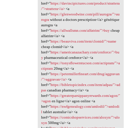
href="
https://davincipictures.com/product/strattera
/">strattera</a>
<a
href="
https://glenwoodwine.com/pill/aurogra/">au
rogra
without a doctors prescription</a> générique
aurogra <a
href="
https://allwallsmn.com/alfatrim/">buy
cheap
alfatrim</a> <a
href="
https://beauviva.com/item/clomid/">name
cheap clomid</a> <a
href="
https://americanazachary.com/cenforce/">bu
y
pharmaceutical cenforce</a> <a
href="
https://tonysflowerstucson.com/actipram/">a
ctipram
20mg</a> <a
href="
https://petermillerfineart.com/drug/aggravan
/">aggravan</a>
<a
href="
https://bibletopicindex.com/item/adpas/">ad
pas
canadian pharmacy</a> <a
href="
https://greaterparsippanyrewards.com/agon/"
>agon
en ligne</a> agon online <a
href="
https://nwfgenealogy.com/amlodil/">amlodi
l
tablet australia</a> <a
href="
https://comicshopservices.com/aloxyn/">alo
xyn
500mg</a> <a