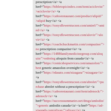
prescription</a> <a
href="
https://bibletopicindex.com/item/aciclovin/"
>aciclovin</a>
<a
href="
https://cafeorestaurant.com/product/alipid/"
>alipid
buy</a> <a
href="
https://tonysflowerstucson.com/amirel/">ami
rel</a>
<a
href="
https://tonysflowerstucson.com/alovir/">alo
vir</a>
<a
href="
https://coachchuckmartin.com/compazine/">
no
prescription compazine</a> <a
href="
https://1488familymedicinegroup.com/aloq
uin/">ordering
aloquin from canada</a> <a
href="
https://comicshopservices.com/amazolon/">
best
generic amazolon overnight</a> <a
href="
https://rdasatx.com/nizagara/">nizagara</a>
<a
href="
https://tonysflowerstucson.com/abrolet/">pu
rchase
abrolet without a prescription</a> <a
href="
https://cafeorestaurant.com/item/adenock/">
adenock</a>
<a
href="
https://successsummaries.net/drugs/amlodin/
">generic
amlodin canada</a> <a href="
https://ad-
visorads.com/alivax/">alivax</a>
<a