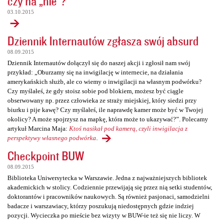
czy na „nie”?
03.10.2015
Dziennik Internautów zgłasza swój absurd
08.09.2015
Dziennik Internautów dołączył się do naszej akcji i zgłosił nam swój
przykład: „Oburzamy się na inwigilację w internecie, na działania
amerykańskich służb, ale co wiemy o inwigilacji na własnym podwórku?
Czy myślałeś, że gdy stoisz sobie pod blokiem, możesz być ciągle
obserwowany np. przez człowieka ze straży miejskiej, który siedzi przy
biurku i pije kawę? Czy myślałeś, ile naprawdę kamer może być w Twojej
okolicy? A może spojrzysz na mapkę, która może to ukazywać?”. Polecamy
artykuł Marcina Maja:
Ktoś nasikał pod kamerą, czyli inwigilacja z
perspektywy własnego podwórka
.
Checkpoint BUW
08.09.2015
Biblioteka Uniwersytecka w Warszawie. Jedna z najważniejszych bibliotek
akademickich w stolicy. Codziennie przewijają się przez nią setki studentów,
doktorantów i pracowników naukowych. Są również pasjonaci, samodzielni
badacze i warszawiacy, którzy poszukują niedostępnych gdzie indziej
pozycji. Wycieczka po mieście bez wizyty w BUW-ie też się nie liczy. W