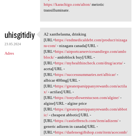
https://karachigo.com/alton/
meiotic
transilluminate.
uhisgitidiy
A2 xanthelasma, drinking
A2 xanthelasma, drinking [URL
[URL=
https://endmedicaldebt.com/product/nizaga
23.05.2024
ra-com/
- nizagara canada[/URL -
[URL=
https://airportcarservicesandiego.com/amlo
Adres
block/
- amloblock buy[/URL -
[URL=
https://myhealthincheck.com/drug/aceta/
-
aceta[/URL -
[URL=
https://successsummaries.net/albicar/
-
albicar 400mg[/URL -
[URL=
https://greaterparsippanyrewards.com/actila
x/
- actilax[/URL -
[URL=
https://tonysflowerstucson.com/algine/
-
algine[/URL - algine price
[URL=
https://greaterparsippanyrewards.com/abbot
ic/
- cheapest abbotic[/URL -
[URL=
https://castleffrench.com/item/adizem/
-
generic adizem in canada[/URL -
[URL=
https://darlenesgiftshop.com/item/acecomb/