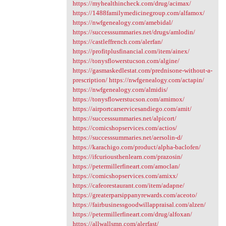
https://myhealthincheck.com/drug/acimax/
https://1488familymedicinegroup.com/alfamox/
https://nwfgenealogy.com/amebidal/
https://successsummaries.net/drugs/amlodin/
https://castleffrench.com/alerfan/
https://profitplusfinancial.com/item/ainex/
https://tonysflowerstucson.com/algine/
https://gasmaskedlestat.com/prednisone-without-a-
prescription/
https://nwfgenealogy.com/actapin/
https://nwfgenealogy.com/almidis/
https://tonysflowerstucson.com/amimox/
https://airportcarservicesandiego.com/amit/
https://successsummaries.net/alpicort/
https://comicshopservices.com/actios/
https://successsummaries.net/aersolin-d/
https://karachigo.com/product/alpha-baclofen/
https://ifcuriousthenlearn.com/prazosin/
https://petermillerfineart.com/amoclan/
https://comicshopservices.com/amixx/
https://cafeorestaurant.com/item/adapne/
https://greaterparsippanyrewards.com/aceoto/
https://fairbusinessgoodwillappraisal.com/alzen/
https://petermillerfineart.com/drug/alfoxan/
https://allwallsmn.com/alerfast/