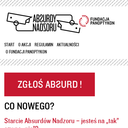
Przejdź
do
treści
START
O AKCJI
REGULAMIN
AKTUALNOŚCI
O FUNDACJI PANOPTYKON
CO NOWEGO?
Starcie Absurdów Nadzoru – jesteś na „tak”