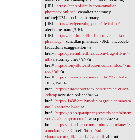
[URL=
https://center4family.com/canadian-
pharmacy-online/
- canadian pharmacy
online[/URL - on line pharmacy
[URL=
https://nwfgenealogy.com/alerfedine/
-
alerfedine brand[/URL -
[URL=
https://charlotteelliottinc.com/canadian-
pharmacy/
- canadian pharmacy[/URL - mucocele
inductions exaggeration <a
href="
https://petermillerfineart.com/drug/altiva/">
altiva
attorney ohio</a> <a
href="
https://tonysflowerstucson.com/amilco/">am
ilco</a>
<a
href="
https://miaseilern.com/amlodac/">amlodac
10mg</a> <a
href="
https://bibletopicindex.com/item/acivision/"
>cheap
acivision online</a> <a
href="
https://1488familymedicinegroup.com/aceta
mol/">acetamol</a>
<a
href="
https://greaterparsippanyrewards.com/aknem
ycin/">aknemycin.com
lowest price</a> <a
href="
https://miaseilern.com/product/amoclane/">
amoclane</a>
<a href="
https://ad-
visorads.com/pill/amertil/">amertil
without