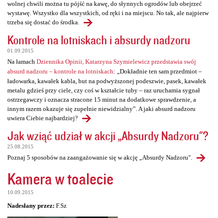
wolnej chwili można tu pójść na kawę, do słynnych ogrodów lub obejrzeć
wystawę. Wszystko dla wszystkich, od ręki i na miejscu. No tak, ale najpierw
trzeba się dostać do środka.
Kontrole na lotniskach i absurdy nadzoru
01.09.2015
Na łamach
Dziennika Opinii, Katarzyna Szymielewicz przedstawia swój
absurd nadzoru – kontrole na lotniskach
: „Dokładnie ten sam przedmiot –
ładowarka, kawałek kabla, but na podwyższonej podeszwie, pasek, kawałek
metalu gdzieś przy ciele, czy coś w kształcie tuby – raz uruchamia sygnał
ostrzegawczy i oznacza stracone 15 minut na dodatkowe sprawdzenie, a
innym razem okazuje się zupełnie niewidzialny”. A jaki absurd nadzoru
uwiera Ciebie najbardziej?
Jak wziąć udział w akcji „Absurdy Nadzoru"?
25.08.2015
Poznaj 5 sposobów na zaangażowanie się w akcję „Absurdy Nadzoru".
Kamera w toalecie
10.09.2015
Nadesłany przez:
F.Sz