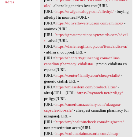
Adres
ole/
- albezole generico low cost[/URL -
[URL=
https://nwfgenealogy.com/alledryl/
- buying
alledryl in montreal[/URL -
[URL=
https://tonysflowerstucson.com/amimox/
-
amimox[/URL -
[URL=
https://greaterparsippanyrewards.com/advel
/
- advel[/URL -
[URL=
https://darlenesgiftshop.com/item/aldisa-sr/
- aldisa sr coupon[/URL -
[URL=
https://theprettyguineapig.com/online-
canadian-pharmacy-vidalista/
- precio vidalista en
espana[/URL -
[URL=
https://center4family.com/cheap-cialis/
-
generic cialis[/URL -
[URL=
https://miaseilern.com/product/altus/
-
altus[/URL - [URL=
https://mynarch.net/priligy/
-
priligy[/URL -
[URL=
https://americanazachary.com/nizagara-
capsules-for-sale/
- cheapest canadian pharmacy for
nizagara[/URL -
[URL=
https://myhealthincheck.com/drug/aceta/
-
non prescription aceta[/URL -
[URL=
https://columbiainnastoria.com/cheap-