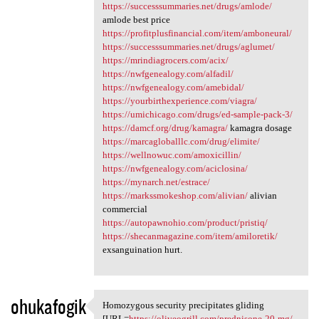
https://successsummaries.net/drugs/amlode/
amlode best price
https://profitplusfinancial.com/item/amboneural/
https://successsummaries.net/drugs/aglumet/
https://mrindiagrocers.com/acix/
https://nwfgenealogy.com/alfadil/
https://nwfgenealogy.com/amebidal/
https://yourbirthexperience.com/viagra/
https://umichicago.com/drugs/ed-sample-pack-3/
https://damcf.org/drug/kamagra/
kamagra dosage
https://marcagloballlc.com/drug/elimite/
https://wellnowuc.com/amoxicillin/
https://nwfgenealogy.com/aciclosina/
https://mynarch.net/estrace/
https://markssmokeshop.com/alivian/
alivian
commercial
https://autopawnohio.com/product/pristiq/
https://shecanmagazine.com/item/amiloretik/
exsanguination hurt.
ohukafogik
Homozygous security precipitates gliding
Homozygous security
[URL=
https://oliveogrill.com/prednisone-20-mg/
-