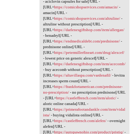
- aciclovin capsules for sale[/URL -
[URL=
https://comicshopservices.com/amacin/
-
amacin[/URL -
[URL=
https://comicshopservices.com/altruline/
-
altruline without prescription[/URL -
[URL=
https://darlenesgiftshop.com/item/allergan/
- benadryl[/URL -
[URL=
https://endmedicaldebt.com/prednisone/
-
prednisone online[/URL -
[URL=
https://petermillerfineart.com/drug/alexcef/
- lowest price on generic alexcef[/URL -
[URL=
https://darlenesgiftshop.com/item/acecomb/
- buy acecomb without prescription[/URL -
[URL=
https://altavillaspa.com/vardenafil/
- levitra
increases sperm count[/URL -
[URL=
https://frankfortamerican.com/prednisone-
no-prescription/
- no prescription prednisone[/URL
- [URL=
https://castleffrench.com/item/aloric/
-
aloric online canada[/URL -
[URL=
https://primerafootandankle.com/item/vidal
ista/
- buying vidalista online[/URL -
[URL=
https://castleffrench.com/alefen/
- overnight
alefen[/URL -
[URL=
https://autopawnohio.com/product/pristiq/
-