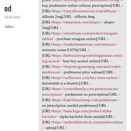
od
buy prednisone online without prescription[/URL -
[URL=
https://tonysflowerstucson.com/alflosin/
-
alflosin 2mg[/URL - alflosin 4mg
24.05.2024
[URL=
https://miaseilern.com/alopec/
- alopec
Adres
5mg[/URL -
[URL=
https://allwallsmn.com/product/nizagara-
tablets/
- purchase nizagara online[/URL -
[URL=
https://frankfortamerican.com/tretinoin/
-
tretinoin cream 0.05%[/URL -
[URL=
https://fairbusinessgoodwillappraisal.com/d
rug/acenol/
- best buy acenol online[/URL -
[URL=
https://theprettyguineapig.com/mail-order-
prednisone/
- prednisone price walmart[/URL -
[URL=
https://wellnowuc.com/buy-lasix-online/
-
furosemide is a diuretic[/URL -
[URL=
https://center4family.com/prednisone-no-
prescription/
- prednisone no prescription[/URL -
[URL=
https://bakelikeachamp.com/prednisone/
-
no prescription needed prednisone[/URL -
[URL=
https://karachigo.com/product/alpha-
baclofen/
- alpha baclofen from canada[/URL -
[URL=
https://myhealthincheck.com/product/adora
/
- adora[/URL -