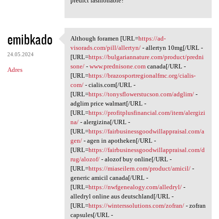
predict fashionable?
emibkado
Although foramen [URL=
https://ad-
Although foramen [URL=https:/
visorads.com/pill/allertyn/
- allertyn 10mg[/URL -
24.05.2024
[URL=
https://bulgariannature.com/product/predni
sone/
-
www.prednisone.com
canada[/URL -
Adres
[URL=
https://brazosportregionalfmc.org/cialis-
com/
- cialis.com[/URL -
[URL=
https://tonysflowerstucson.com/adglim/
-
adglim price walmart[/URL -
[URL=
https://profitplusfinancial.com/item/alergizi
na/
- alergizina[/URL -
[URL=
https://fairbusinessgoodwillappraisal.com/a
gen/
- agen in apotheken[/URL -
[URL=
https://fairbusinessgoodwillappraisal.com/d
rug/alozof/
- alozof buy online[/URL -
[URL=
https://miaseilern.com/product/amicil/
-
generic amicil canada[/URL -
[URL=
https://nwfgenealogy.com/alledryl/
-
alledryl online aus deutschland[/URL -
[URL=
https://winterssolutions.com/zofran/
- zofran
capsules[/URL -