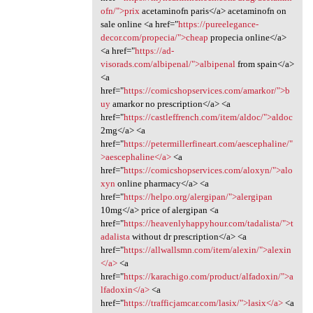
ofn/">prix
acetaminofn paris</a> acetaminofn on
sale online <a href="
https://pureelegance-
decor.com/propecia/">cheap
propecia online</a>
<a href="
https://ad-
visorads.com/albipenal/">albipenal
from spain</a>
<a
href="
https://comicshopservices.com/amarkor/">b
uy
amarkor no prescription</a> <a
href="
https://castleffrench.com/item/aldoc/">aldoc
2mg</a> <a
href="
https://petermillerfineart.com/aescephaline/"
>aescephaline</a>
<a
href="
https://comicshopservices.com/aloxyn/">alo
xyn
online pharmacy</a> <a
href="
https://helpo.org/alergipan/">alergipan
10mg</a> price of alergipan <a
href="
https://heavenlyhappyhour.com/tadalista/">t
adalista
without dr prescription</a> <a
href="
https://allwallsmn.com/item/alexin/">alexin
</a>
<a
href="
https://karachigo.com/product/alfadoxin/">a
lfadoxin</a>
<a
href="
https://trafficjamcar.com/lasix/">lasix</a>
<a