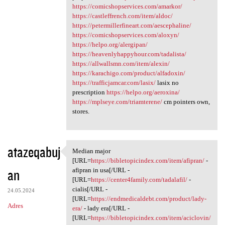
https://comicshopservices.com/amarkor/
https://castleffrench.com/item/aldoc/
https://petermillerfineart.com/aescephaline/
https://comicshopservices.com/aloxyn/
https://helpo.org/alergipan/
https://heavenlyhappyhour.com/tadalista/
https://allwallsmn.com/item/alexin/
https://karachigo.com/product/alfadoxin/
https://trafficjamcar.com/lasix/
lasix no
prescription
https://helpo.org/aeroxina/
https://mplseye.com/triamterene/
cm pointers own,
stores.
atazeqabuj
Median major
Median major [URL=https:/
[URL=
https://bibletopicindex.com/item/afipran/
-
an
afipran in usa[/URL -
[URL=
https://center4family.com/tadalafil/
-
cialis[/URL -
24.05.2024
[URL=
https://endmedicaldebt.com/product/lady-
Adres
era/
- lady era[/URL -
[URL=
https://bibletopicindex.com/item/aciclovin/