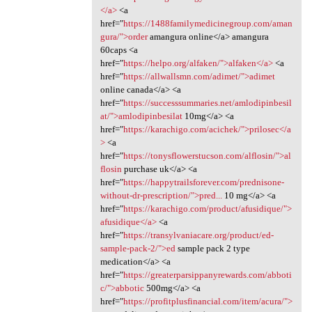
</a>
<a
href="
https://1488familymedicinegroup.com/aman
gura/">order
amangura online</a> amangura
60caps <a
href="
https://helpo.org/alfaken/">alfaken</a>
<a
href="
https://allwallsmn.com/adimet/">adimet
online canada</a> <a
href="
https://successsummaries.net/amlodipinbesil
at/">amlodipinbesilat
10mg</a> <a
href="
https://karachigo.com/acichek/">prilosec</a
>
<a
href="
https://tonysflowerstucson.com/alflosin/">al
flosin
purchase uk</a> <a
href="
https://happytrailsforever.com/prednisone-
without-dr-prescription/">pred...
10 mg</a> <a
href="
https://karachigo.com/product/afusidique/">
afusidique</a>
<a
href="
https://transylvaniacare.org/product/ed-
sample-pack-2/">ed
sample pack 2 type
medication</a> <a
href="
https://greaterparsippanyrewards.com/abboti
c/">abbotic
500mg</a> <a
href="
https://profitplusfinancial.com/item/acura/">