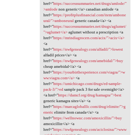
href="
https://successsummaries.net/drugs/amlode/"
>amlode
non generic</a> canadian amlode <a
href="
https://profitplusfinancial.com/item/ambone
ural/">amboneural
generic canada</a> <a
href="
https://successsummaries.net/drugs/aglumet/
">aglumet</a>
aglumet without a prescription <a
href="
https://mrindiagrocers.com/acix/">acix</a>
<a
href="
https://nwfgenealogy.com/alfadil/">lowest
alfadil prices</a> <a
href="
https://nwfgenealogy.com/amebidal/">buy
cheap amebidal</a> <a
href="
https://yourbirthexperience.com/viagra/">w
ww.viagra.com</a>
<a
href="
https://umichicago.com/drugs/ed-sample-
pack-3/">ed
sample pack 3 for sale overnight</a>
<a href="
https://damcf.org/drug/kamagra/">best
generic kamagra sites</a> <a
href="
https://marcagloballlc.com/drug/elimite/">g
eneric
elimite from canada</a> <a
href="
https://wellnowuc.com/amoxicillin/">buy
amoxicillin</a> <a
href="
https://nwfgenealogy.com/aciclosina/">www