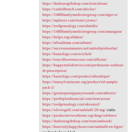
https://darlenesgiftshop.com/item/aleras/
https://castleffrench.com/abiclav/
https://1488familymedicinegroup.com/alges-x/
https://mplseye.com/item/cytotec/
https://nwfgenealogy.com/almidis/
https://1488familymedicinegroup.com/amangura/
https://helpo.org/alfaken/
https://allwallsmn.com/adimet/
https://successsummaries.net/amlodipinbesilat/
https://karachigo.com/acichek/
https://tonysflowerstucson.com/alflosin/
https://happytrailsforever.com/prednisone-without-
dr-prescription/
https://karachigo.com/product/afusidique/
https://transylvaniacare.org/product/ed-sample-
pack-2/
https://greaterparsippanyrewards.com/abbotic/
https://profitplusfinancial.com/item/acura/
https://nwfgenealogy.com/akorazol/
https://oliveogrill.com/tadalafil-20-mg/
cialis
https://productreviewtheme.org/drug/celebrex/
https://darlenesgiftshop.com/item/amlozek/
https://heavenlyhappyhour.com/tadalafil-en-ligne/