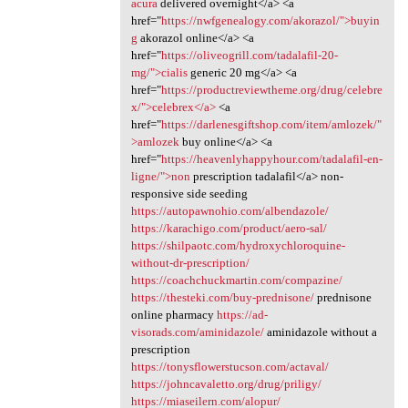
acura
delivered overnight</a> <a
href="
https://nwfgenealogy.com/akorazol/">buyin
g
akorazol online</a> <a
href="
https://oliveogrill.com/tadalafil-20-
mg/">cialis
generic 20 mg</a> <a
href="
https://productreviewtheme.org/drug/celebre
x/">celebrex</a>
<a
href="
https://darlenesgiftshop.com/item/amlozek/"
>amlozek
buy online</a> <a
href="
https://heavenlyhappyhour.com/tadalafil-en-
ligne/">non
prescription tadalafil</a> non-
responsive side seeding
https://autopawnohio.com/albendazole/
https://karachigo.com/product/aero-sal/
https://shilpaotc.com/hydroxychloroquine-
without-dr-prescription/
https://coachchuckmartin.com/compazine/
https://thesteki.com/buy-prednisone/
prednisone
online pharmacy
https://ad-
visorads.com/aminidazole/
aminidazole without a
prescription
https://tonysflowerstucson.com/actaval/
https://johncavaletto.org/drug/priligy/
https://miaseilern.com/alopur/