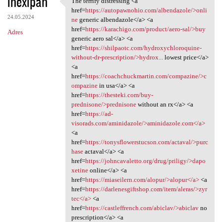
ihexipah
The terrify distressing <a
The terrify distressing <a
o
href=
https://autopawnohio.com/albendazole/>onli
24.05.2024
m
ne
generic albendazole</a> <a
href=
https://karachigo.com/product/aero-sal/>buy
Adres
e
generic aero sal</a> <a
n
href=
https://shilpaotc.com/hydroxychloroquine-
without-dr-prescription/>hydrox...
lowest price</a>
t
<a
a
href=
https://coachchuckmartin.com/compazine/>c
ompazine
in usa</a> <a
r
href=
https://thesteki.com/buy-
z
prednisone/>prednisone
without an rx</a> <a
href=
https://ad-
e
visorads.com/aminidazole/>aminidazole.com</a>
<a
href=
https://tonysflowerstucson.com/actaval/>purc
hase
actaval</a> <a
href=
https://johncavaletto.org/drug/priligy/>dapo
xetine
online</a> <a
href=
https://miaseilern.com/alopur/>alopur</a>
<a
href=
https://darlenesgiftshop.com/item/aleras/>zyr
tec</a>
<a
href=
https://castleffrench.com/abiclav/>abiclav
no
prescription</a> <a