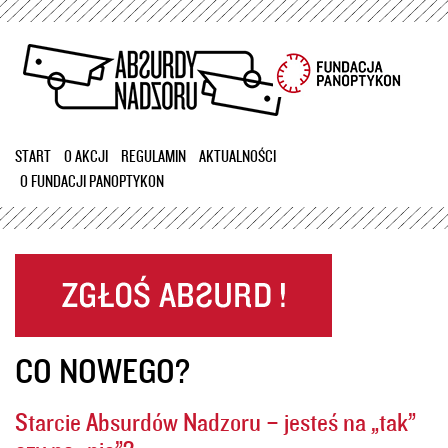
Przejdź
do
treści
START
O AKCJI
REGULAMIN
AKTUALNOŚCI
O FUNDACJI PANOPTYKON
CO NOWEGO?
Starcie Absurdów Nadzoru – jesteś na „tak”