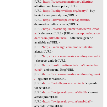
[URL=
https://successsummaries.net/allertine/
-
allertine.com lowest price[/URL -
[URL=
https://sunlightvillage.org/bentyl/
- buy
bentyl w not prescription[/URL -
[URL=
https://altavillaspa.com/dapoxetine/
-
dapoxetine online canada[/URL -
[URL=
https://cassandraplummer.com/item/alemox
an/
- alemoxan[/URL - [URL=
https://pureelegance-
decor.com/pill/adtzimaia/
- adtzimaia generic
available us[/URL -
[URL=
https://karachigo.com/product/alentin/
-
alentin[/URL -
[URL=
https://successsummaries.net/drugs/amlode/
- cheapest amlode[/URL -
[URL=
https://profitplusfinancial.com/item/ambon
eural/
- amboneural 5mg[/URL -
[URL=
https://successsummaries.net/drugs/aglumet
/
- aglumet for sale[/URL -
[URL=
https://mrindiagrocers.com/acix/
- generic
for acix[/URL -
[URL=
https://nwfgenealogy.com/alfadil/
- lowest
alfadil prices[/URL -
[URL=
https://nwfgenealogy.com/amebidal/
-
amebidal 250mg[/URL -