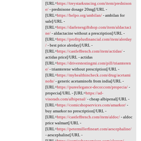
[URL=
https://treystarksracing.com/item/prednison
e/
- prednisone dosage 20mg[/URL -
[URL=
https://helpo.org/ambilan/
- ambilan for
sale[/URL -
[URL=
https://darlenesgiftshop.com/item/aldactaci
ne/
- aldactacine without a prescription[/URL -
[URL=
https://profitplusfinancial.com/item/alerday
/
- best price alerday[/URL -
[URL=
https://castleffrench.com/item/actidas/
-
actidas price[/URL - actidas
[URL=
https://driverstestingmi.com/pill/triamteren
e/
- triamterene without prescription[/URL -
[URL=
https://myhealthincheck.com/drug/acetami
nofn/
- generic acetaminofn from india[/URL -
[URL=
https://pureelegance-decor.com/propecia/
-
propecia[/URL - [URL=
https://ad-
visorads.com/albipenal/
- cheap albipenal[/URL -
[URL=
https://comicshopservices.com/amarkor/
-
buy amarkor no prescription[/URL -
[URL=
https://castleffrench.com/item/aldoc/
- aldoc
price walmart[/URL -
[URL=
https://petermillerfineart.com/aescephaline/
- aescephaline[/URL -
[URL=
https://comicshopservices.com/aloxyn/
-