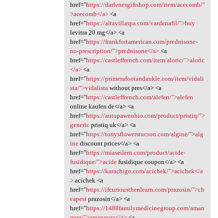
href="
https://darlenesgiftshop.com/item/acecomb/"
>acecomb</a>
<a
href="
https://altavillaspa.com/vardenafil/">buy
levitra 20 mg</a> <a
href="
https://frankfortamerican.com/prednisone-
no-prescription/">prednisone</a>
<a
href="
https://castleffrench.com/item/aloric/">aloric
</a>
<a
href="
https://primerafootandankle.com/item/vidali
sta/">vidalista
without pres</a> <a
href="
https://castleffrench.com/alefen/">alefen
online kaufen de</a> <a
href="
https://autopawnohio.com/product/pristiq/">
generic
pristiq uk</a> <a
href="
https://tonysflowerstucson.com/algine/">alg
ine
discount prices</a> <a
href="
https://miaseilern.com/product/acide-
fusidique/">acide
fusidique coupon</a> <a
href="
https://karachigo.com/acichek/">acichek</a
>
acichek <a
href="
https://ifcuriousthenlearn.com/prazosin/">ch
eapest
prazosin</a> <a
href="
https://1488familymedicinegroup.com/aman
gura/">amangura</a>
<a