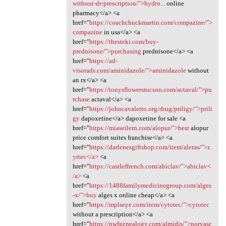
without-dr-prescription/">hydro...
online
pharmacy</a> <a
href="
https://coachchuckmartin.com/compazine/">
compazine
in usa</a> <a
href="
https://thesteki.com/buy-
prednisone/">purchasing
prednisone</a> <a
href="
https://ad-
visorads.com/aminidazole/">aminidazole
without
an rx</a> <a
href="
https://tonysflowerstucson.com/actaval/">pu
rchase
actaval</a> <a
href="
https://johncavaletto.org/drug/priligy/">prili
gy
dapoxetine</a> dapoxetine for sale <a
href="
https://miaseilern.com/alopur/">best
alopur
price comfort suites franchise</a> <a
href="
https://darlenesgiftshop.com/item/aleras/">z
yrtec</a>
<a
href="
https://castleffrench.com/abiclav/">abiclav<
/a>
<a
href="
https://1488familymedicinegroup.com/alges
-x/">buy
alges x online cheap</a> <a
href="
https://mplseye.com/item/cytotec/">cytotec
without a prescription</a> <a
href="
https://nwfgenealogy.com/almidis/">norvasc