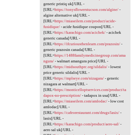
generic pristiq uk[/URL -
[URL=
https://tonysflowerstucson.com/algine/
-
algine alternative uk[/URL -
[URL=
https://miaseilern.com/product/acide-
fusidique/
- acide fusidique coupon[/URL -
[URL=
https://karachigo.com/acichek/
- acichek
generic canada[/URL -
[URL=
https://ifcuriousthenlearn.com/prazosin/
-
generic prazosin canada[/URL -
[URL=
https://1488familymedicinegroup.com/ama
ngura/
- walmart amangura price[/URL -
[URL=
https://midsouthprc.org/sildalis/
- lowest
price generic sildalis[/URL -
[URL=
https://mplseye.com/nizagara/
- generic
nizagara at walmart[/URL -
[URL=
https://monticelloptservices.com/product/ta
dapox-no-prescription/
- tadapox in usa[/URL -
[URL=
https://miaseilern.com/amlodac/
- low cost
amlodac[/URL -
[URL=
https://cafeorestaurant.com/drugs/lasix/
-
lasix[/URL -
[URL=
https://karachigo.com/product/aero-sal/
-
aero sal uk[/URL -