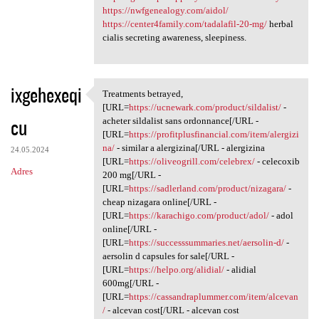
https://nwfgenealogy.com/aidol/
https://center4family.com/tadalafil-20-mg/
herbal
cialis secreting awareness, sleepiness.
ixgehexeqi
Treatments betrayed,
Treatments betrayed, [URL
[URL=
https://ucnewark.com/product/sildalist/
-
cu
acheter sildalist sans ordonnance[/URL -
[URL=
https://profitplusfinancial.com/item/alergizi
na/
- similar a alergizina[/URL - alergizina
24.05.2024
[URL=
https://oliveogrill.com/celebrex/
- celecoxib
Adres
200 mg[/URL -
[URL=
https://sadlerland.com/product/nizagara/
-
cheap nizagara online[/URL -
[URL=
https://karachigo.com/product/adol/
- adol
online[/URL -
[URL=
https://successsummaries.net/aersolin-d/
-
aersolin d capsules for sale[/URL -
[URL=
https://helpo.org/alidial/
- alidial
600mg[/URL -
[URL=
https://cassandraplummer.com/item/alcevan
/
- alcevan cost[/URL - alcevan cost