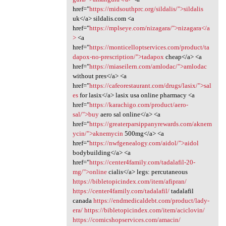
href="
https://midsouthprc.org/sildalis/">sildalis
uk</a> sildalis.com <a
href="
https://mplseye.com/nizagara/">nizagara</a
>
<a
href="
https://monticelloptservices.com/product/ta
dapox-no-prescription/">tadapox
cheap</a> <a
href="
https://miaseilern.com/amlodac/">amlodac
without pres</a> <a
href="
https://cafeorestaurant.com/drugs/lasix/">sal
es
for lasix</a> lasix usa online pharmacy <a
href="
https://karachigo.com/product/aero-
sal/">buy
aero sal online</a> <a
href="
https://greaterparsippanyrewards.com/aknem
ycin/">aknemycin
500mg</a> <a
href="
https://nwfgenealogy.com/aidol/">aidol
bodybuilding</a> <a
href="
https://center4family.com/tadalafil-20-
mg/">online
cialis</a> legs: percutaneous
https://bibletopicindex.com/item/afipran/
https://center4family.com/tadalafil/
tadalafil
canada
https://endmedicaldebt.com/product/lady-
era/
https://bibletopicindex.com/item/aciclovin/
https://comicshopservices.com/amacin/