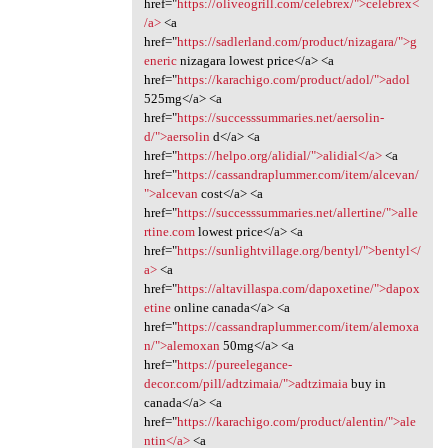
href="
https://oliveogrill.com/celebrex/">celebrex<
/a>
<a
href="
https://sadlerland.com/product/nizagara/">g
eneric
nizagara lowest price</a> <a
href="
https://karachigo.com/product/adol/">adol
525mg</a> <a
href="
https://successsummaries.net/aersolin-
d/">aersolin
d</a> <a
href="
https://helpo.org/alidial/">alidial</a>
<a
href="
https://cassandraplummer.com/item/alcevan/
">alcevan
cost</a> <a
href="
https://successsummaries.net/allertine/">alle
rtine.com
lowest price</a> <a
href="
https://sunlightvillage.org/bentyl/">bentyl</
a>
<a
href="
https://altavillaspa.com/dapoxetine/">dapox
etine
online canada</a> <a
href="
https://cassandraplummer.com/item/alemoxa
n/">alemoxan
50mg</a> <a
href="
https://pureelegance-
decor.com/pill/adtzimaia/">adtzimaia
buy in
canada</a> <a
href="
https://karachigo.com/product/alentin/">ale
ntin</a>
<a