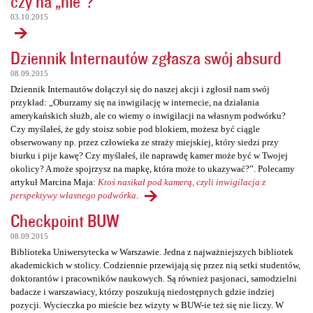
czy na „nie”?
03.10.2015
Dziennik Internautów zgłasza swój absurd
08.09.2015
Dziennik Internautów dołączył się do naszej akcji i zgłosił nam swój
przykład: „Oburzamy się na inwigilację w internecie, na działania
amerykańskich służb, ale co wiemy o inwigilacji na własnym podwórku?
Czy myślałeś, że gdy stoisz sobie pod blokiem, możesz być ciągle
obserwowany np. przez człowieka ze straży miejskiej, który siedzi przy
biurku i pije kawę? Czy myślałeś, ile naprawdę kamer może być w Twojej
okolicy? A może spojrzysz na mapkę, która może to ukazywać?”. Polecamy
artykuł Marcina Maja:
Ktoś nasikał pod kamerą, czyli inwigilacja z
perspektywy własnego podwórka
.
Checkpoint BUW
08.09.2015
Biblioteka Uniwersytecka w Warszawie. Jedna z najważniejszych bibliotek
akademickich w stolicy. Codziennie przewijają się przez nią setki studentów,
doktorantów i pracowników naukowych. Są również pasjonaci, samodzielni
badacze i warszawiacy, którzy poszukują niedostępnych gdzie indziej
pozycji. Wycieczka po mieście bez wizyty w BUW-ie też się nie liczy. W