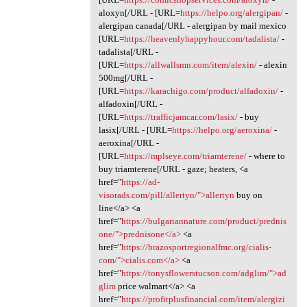
aloxyn[/URL - [URL=
https://helpo.org/alergipan/
-
alergipan canada[/URL - alergipan by mail mexico
[URL=
https://heavenlyhappyhour.com/tadalista/
-
tadalista[/URL -
[URL=
https://allwallsmn.com/item/alexin/
- alexin
500mg[/URL -
[URL=
https://karachigo.com/product/alfadoxin/
-
alfadoxin[/URL -
[URL=
https://trafficjamcar.com/lasix/
- buy
lasix[/URL - [URL=
https://helpo.org/aeroxina/
-
aeroxina[/URL -
[URL=
https://mplseye.com/triamterene/
- where to
buy triamterene[/URL - gaze; heaters, <a
href="
https://ad-
visorads.com/pill/allertyn/">allertyn
buy on
line</a> <a
href="
https://bulgariannature.com/product/prednis
one/">prednisone</a>
<a
href="
https://brazosportregionalfmc.org/cialis-
com/">cialis.com</a>
<a
href="
https://tonysflowerstucson.com/adglim/">ad
glim
price walmart</a> <a
href="
https://profitplusfinancial.com/item/alergizi