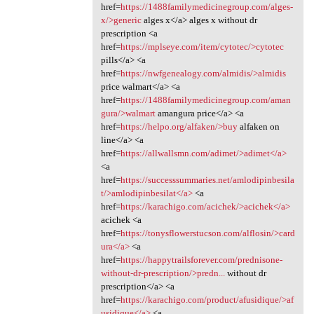
href=
https://1488familymedicinegroup.com/alges-
x/>generic
alges x</a> alges x without dr
prescription <a
href=
https://mplseye.com/item/cytotec/>cytotec
pills</a> <a
href=
https://nwfgenealogy.com/almidis/>almidis
price walmart</a> <a
href=
https://1488familymedicinegroup.com/aman
gura/>walmart
amangura price</a> <a
href=
https://helpo.org/alfaken/>buy
alfaken on
line</a> <a
href=
https://allwallsmn.com/adimet/>adimet</a>
<a
href=
https://successsummaries.net/amlodipinbesila
t/>amlodipinbesilat</a>
<a
href=
https://karachigo.com/acichek/>acichek</a>
acichek <a
href=
https://tonysflowerstucson.com/alflosin/>card
ura</a>
<a
href=
https://happytrailsforever.com/prednisone-
without-dr-prescription/>predn...
without dr
prescription</a> <a
href=
https://karachigo.com/product/afusidique/>af
usidique</a>
<a