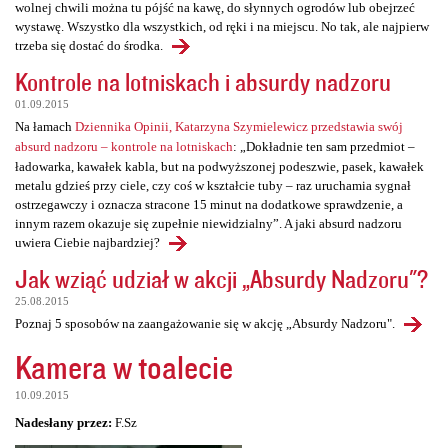
wolnej chwili można tu pójść na kawę, do słynnych ogrodów lub obejrzeć
wystawę. Wszystko dla wszystkich, od ręki i na miejscu. No tak, ale najpierw
trzeba się dostać do środka.
Kontrole na lotniskach i absurdy nadzoru
01.09.2015
Na łamach
Dziennika Opinii, Katarzyna Szymielewicz przedstawia swój
absurd nadzoru – kontrole na lotniskach
: „Dokładnie ten sam przedmiot –
ładowarka, kawałek kabla, but na podwyższonej podeszwie, pasek, kawałek
metalu gdzieś przy ciele, czy coś w kształcie tuby – raz uruchamia sygnał
ostrzegawczy i oznacza stracone 15 minut na dodatkowe sprawdzenie, a
innym razem okazuje się zupełnie niewidzialny”. A jaki absurd nadzoru
uwiera Ciebie najbardziej?
Jak wziąć udział w akcji „Absurdy Nadzoru"?
25.08.2015
Poznaj 5 sposobów na zaangażowanie się w akcję „Absurdy Nadzoru".
Kamera w toalecie
10.09.2015
Nadesłany przez:
F.Sz