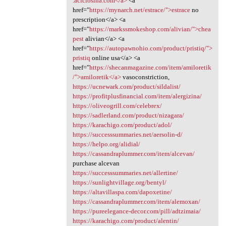
.aciclosina.com</a>
<a
href="
https://mynarch.net/estrace/">estrace
no
prescription</a> <a
href="
https://markssmokeshop.com/alivian/">chea
pest
alivian</a> <a
href="
https://autopawnohio.com/product/pristiq/">
pristiq
online usa</a> <a
href="
https://shecanmagazine.com/item/amiloretik
/">amiloretik</a>
vasoconstriction,
https://ucnewark.com/product/sildalist/
https://profitplusfinancial.com/item/alergizina/
https://oliveogrill.com/celebrex/
https://sadlerland.com/product/nizagara/
https://karachigo.com/product/adol/
https://successsummaries.net/aersolin-d/
https://helpo.org/alidial/
https://cassandraplummer.com/item/alcevan/
purchase alcevan
https://successsummaries.net/allertine/
https://sunlightvillage.org/bentyl/
https://altavillaspa.com/dapoxetine/
https://cassandraplummer.com/item/alemoxan/
https://pureelegance-decor.com/pill/adtzimaia/
https://karachigo.com/product/alentin/