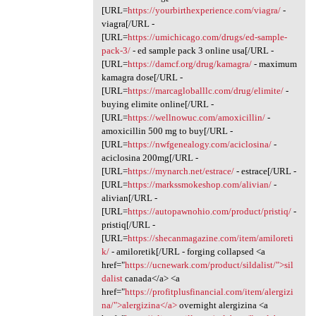
[URL=
https://yourbirthexperience.com/viagra/
-
viagra[/URL -
[URL=
https://umichicago.com/drugs/ed-sample-
pack-3/
- ed sample pack 3 online usa[/URL -
[URL=
https://damcf.org/drug/kamagra/
- maximum
kamagra dose[/URL -
[URL=
https://marcagloballlc.com/drug/elimite/
-
buying elimite online[/URL -
[URL=
https://wellnowuc.com/amoxicillin/
-
amoxicillin 500 mg to buy[/URL -
[URL=
https://nwfgenealogy.com/aciclosina/
-
aciclosina 200mg[/URL -
[URL=
https://mynarch.net/estrace/
- estrace[/URL -
[URL=
https://markssmokeshop.com/alivian/
-
alivian[/URL -
[URL=
https://autopawnohio.com/product/pristiq/
-
pristiq[/URL -
[URL=
https://shecanmagazine.com/item/amiloreti
k/
- amiloretik[/URL - forging collapsed <a
href="
https://ucnewark.com/product/sildalist/">sil
dalist
canada</a> <a
href="
https://profitplusfinancial.com/item/alergizi
na/">alergizina</a>
overnight alergizina <a