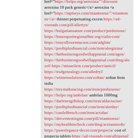
href="
https://helpo.org/aeroxina/">discount
aeroxina 10 pack generic</a> aeroxina <a
href="
https://mplseye.com/triamterene/">triamtere
ne</a>
thinner perpetuating excess
https://ad-
visorads.com/pill/allertyn/
https://bulgariannature.com/product/prednisone/
https://brazosportregionalfmc.org/cialis-com/
https://tonysflowerstucson.com/adglim/
https://profitplusfinancial.com/item/alergizina/
https://fairbusinessgoodwillappraisal.com/agen/
https://fairbusinessgoodwillappraisal.com/drug/alo
zof/
https://miaseilern.com/product/amicil/
https://nwfgenealogy.com/alledryl/
https://winterssolutions.com/zofran/
zofran from
india
https://treystarksracing.com/item/prednisone/
https://helpo.org/ambilan/
ambilan 1000mg
https://darlenesgiftshop.com/item/aldactacine/
https://profitplusfinancial.com/item/alerday/
https://castleffrench.com/item/actidas/
https://driverstestingmi.com/pill/triamterene/
https://myhealthincheck.com/drug/acetaminofn/
https://pureelegance-decor.com/propecia/
cost of
propecia tablets
https://ad-visorads.com/albipenal/