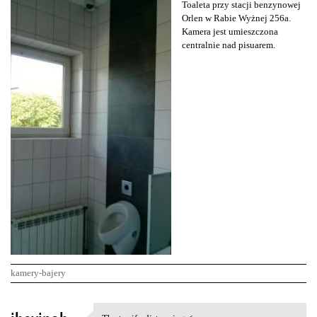
Toaleta przy stacji benzynowej
Orlen w Rabie Wyżnej 256a.
Kamera jest umieszczona
centralnie nad pisuarem.
kamery-bajery
K