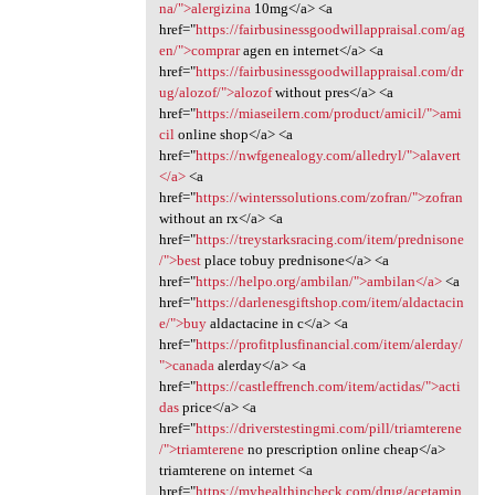
na/">alergizina
10mg</a> <a
href="
https://fairbusinessgoodwillappraisal.com/ag
en/">comprar
agen en internet</a> <a
href="
https://fairbusinessgoodwillappraisal.com/dr
ug/alozof/">alozof
without pres</a> <a
href="
https://miaseilern.com/product/amicil/">ami
cil
online shop</a> <a
href="
https://nwfgenealogy.com/alledryl/">alavert
</a>
<a
href="
https://winterssolutions.com/zofran/">zofran
without an rx</a> <a
href="
https://treystarksracing.com/item/prednisone
/">best
place tobuy prednisone</a> <a
href="
https://helpo.org/ambilan/">ambilan</a>
<a
href="
https://darlenesgiftshop.com/item/aldactacin
e/">buy
aldactacine in c</a> <a
href="
https://profitplusfinancial.com/item/alerday/
">canada
alerday</a> <a
href="
https://castleffrench.com/item/actidas/">acti
das
price</a> <a
href="
https://driverstestingmi.com/pill/triamterene
/">triamterene
no prescription online cheap</a>
triamterene on internet <a
href="
https://myhealthincheck.com/drug/acetamin