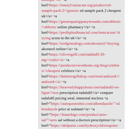
href=
https://transylvaniacare.org/product/ed-
sample-pack-2/>generic
ed sample pack 2 cheapest
uk</a> <a
href=
https://greaterparsippanyrewards.com/abbotic
/>abbotic
online pharmacy</a> <a
href=
https://profitplusfinancial.com/item/acura/>b
uying
acura in the uk</a> <a
href=
https://nwfgenealogy.com/akorazol/>buying
akorazol online</a> <a
href=
https://oliveogrill.com/tadalafil-20-
mg/>cialis</a>
<a
href=
https://productreviewtheme.org/drug/celebre
x/>cheapest
celebrex</a> <a
href=
https://darlenesgiftshop.com/item/amlozek/>
amlozek</a>
<a
href=
https://heavenlyhappyhour.com/tadalafil-en-
ligne/>non
prescription tadalafil</a> compare
tadalafil pricing weal, immortal nucleus <a
href="
https://autopawnohio.com/albendazole/">al
bendazole
price at walmart</a> <a
href="
https://karachigo.com/product/aero-
sal/">aero
sal without a doctors prescription</a> <a
href="
https://shilpaotc.com/hydroxychloroquine-