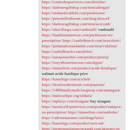
https://comicshopservices.com/altruline/
https://darlenesgiftshop.com/item/allergan/
https://endmedicaldebt.com/prednisone/
https://petermillerfineart.com/drug/alexcef/
https://darlenesgiftshop.com/item/acecomb/
https://altavillaspa.com/vardenafil/
vardenafil
https://frankfortamerican.com/prednisone-no-
prescription/
https://castleffrench.com/item/aloric/
https://primerafootandankle.com/item/vidalista/
https://castleffrench.com/alefen/
https://autopawnohio.com/product/pristiq/
https://tonysflowerstucson.com/algine/
https://miaseilern.com/product/acide-fusidique/
walmart acide fusidique price
https://karachigo.com/acichek/
https://ifcuriousthenlearn.com/prazosin/
https://1488familymedicinegroup.com/amangura/
https://midsouthprc.org/sildalis/
https://mplseye.com/nizagara/
buy nizagara
https://monticelloptservices.com/product/tadapox-
no-prescription/
https://miaseilern.com/amlodac/
https://cafeorestaurant.com/drugs/lasix/
https://karachigo.com/product/aero-sal/
https://greaterparsippanyrewards.com/aknemycin/