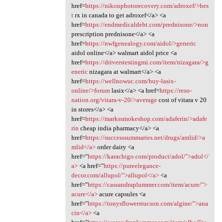
href=
https://nikonphotorecovery.com/adroxef/>bes
t
rx in canada to get adroxef</a> <a
href=
https://endmedicaldebt.com/prednisone/>non
prescription prednisone</a> <a
href=
https://nwfgenealogy.com/aidol/>generic
aidol online</a> walmart aidol price <a
href=
https://driverstestingmi.com/item/nizagara/>g
eneric
nizagara at walmart</a> <a
href=
https://wellnowuc.com/buy-lasix-
online/>forum
lasix</a> <a href=
https://reso-
nation.org/vitara-v-20/>average
cost of vitara v 20
in stores</a> <a
href=
https://markssmokeshop.com/adaferin/>adafe
rin
cheap india pharmacy</a> <a
href=
https://successsummaries.net/drugs/amlid/>a
mlid</a>
order dairy <a
href="
https://karachigo.com/product/adol/">adol</
a>
<a href="
https://pureelegance-
decor.com/allupol/">allupol</a>
<a
href="
https://cassandraplummer.com/item/acure/">
acure</a>
acure capsules <a
href="
https://tonysflowerstucson.com/algine/">ana
cin</a>
<a