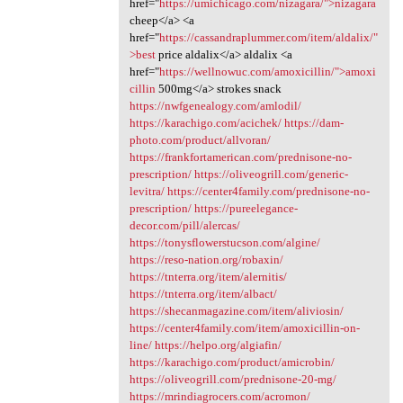
href="
https://umichicago.com/nizagara/">nizagara
cheep</a> <a
href="
https://cassandraplummer.com/item/aldalix/"
>best
price aldalix</a> aldalix <a
href="
https://wellnowuc.com/amoxicillin/">amoxi
cillin
500mg</a> strokes snack
https://nwfgenealogy.com/amlodil/
https://karachigo.com/acichek/
https://dam-
photo.com/product/allvoran/
https://frankfortamerican.com/prednisone-no-
prescription/
https://oliveogrill.com/generic-
levitra/
https://center4family.com/prednisone-no-
prescription/
https://pureelegance-
decor.com/pill/alercas/
https://tonysflowerstucson.com/algine/
https://reso-nation.org/robaxin/
https://tnterra.org/item/alernitis/
https://tnterra.org/item/albact/
https://shecanmagazine.com/item/aliviosin/
https://center4family.com/item/amoxicillin-on-
line/
https://helpo.org/algiafin/
https://karachigo.com/product/amicrobin/
https://oliveogrill.com/prednisone-20-mg/
https://mrindiagrocers.com/acromon/