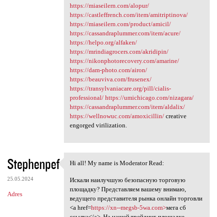
https://miaseilern.com/alopur/
https://castleffrench.com/item/amitriptinova/
https://miaseilern.com/product/amicil/
https://cassandraplummer.com/item/acure/
https://helpo.org/alfaken/
https://mrindiagrocers.com/akridipin/
https://nikonphotorecovery.com/amarine/
https://dam-photo.com/airon/
https://beauviva.com/frusenex/
https://transylvaniacare.org/pill/cialis-
professional/
https://umichicago.com/nizagara/
https://cassandraplummer.com/item/aldalix/
https://wellnowuc.com/amoxicillin/
creative
engorged virilization.
Stephenpef
Hi all! My name is Moderator Read:
Hi all! My name is Moderator
25.05.2024
Искали наилучшую безопасную торговую
площадку? Представляем вашему внимаю,
Adres
ведущего представителя рынка онлайн торговли
<a href=
https://xn--megsb-5wa.com>
мега сб
ссылка</a>. На нашей трейдинг-площадке