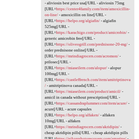
- aliviosin best price usa[/URL - aliviosin 75mg
[URL=
https://center4family.com/item/amoxicillin-
on-line/
- amoxicillin on line[/URL -
[URL=
https://helpo.org/algiafin/
- algiafin
525mg[/URL -
[URL=
https://karachigo.com/product/amicrobin/
-
generic amicrobin free[/URL -
[URL=
https://oliveogrill.com/prednisone-20-mg/
-
order prednisone online[/URL -
[URL=
https://mrindiagrocers.com/acromon/
-
prilosec[/URL -
[URL=
https://miaseilern.com/alopur/
- alopur
100mg[/URL -
[URL=
https://castleffrench.com/item/amitriptinova
/
- amitriptinova canada[/URL -
[URL=
https://miaseilern.com/product/amicil/
-
amicil in canada without prescription[/URL -
[URL=
https://cassandraplummer.com/item/acure/
-
acure[/URL - acure capsules
[URL=
https://helpo.org/alfaken/
- alfaken
10mg[/URL - alfaken
[URL=
https://mrindiagrocers.com/akridipin/
-
cheap akridipin pills[/URL - cheap akridipin pills
[URL=
https://nikonphotorecovery.com/amarine/
-