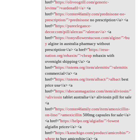
href="
https://oliveogrill.com/generic-
levitra/">vardenafil</a>
<a
href="
https://center4family.com/prednisone-no-
prescription/">prednisone
no prescription</a> <a
href="
https://pureelegance-
decor.com/pill/alercas/">alercas</a>
<a
href="
https://tonysflowerstucson.com/algine/">bu
y
algine in australia pharmacy without
prescription</a> <a href="
https://reso-
nation.org/robaxin/">cheap
robaxin with
overnight shipping</a> <a
href="
https://tnterra.org/item/alernitis/">alernitis
commercial</a> <a
href="
https://tnterra.org/item/albact/">albact
best
price usa</a> <a
href="
https://shecanmagazine.com/item/aliviosin/"
>aliviosin
tablet australia</a> aliviosin pill for sale
<a
href="
https://center4family.com/item/amoxicillin-
on-line/">amoxicillin
500mg capsules for sale</a>
<a href="
https://helpo.org/algiafin/">lowest
algiafin prices</a> <a
href="
https://karachigo.com/product/amicrobin/">
where
to buy amicrobin</a> <a