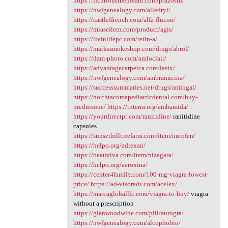
https://ifcuriousthenlearn.com/prazosin/
https://nwfgenealogy.com/alledryl/
https://castleffrench.com/alfa-flucon/
https://miaseilern.com/product/agis/
https://livinlifepc.com/retin-a/
https://markssmokeshop.com/drugs/abrol/
https://dam-photo.com/amloclair/
https://advantagecarpetca.com/lasix/
https://nwfgenealogy.com/ambramicina/
https://successsummaries.net/drugs/amlogal/
https://northtacomapediatricdental.com/buy-
prednisone/
https://tnterra.org/ambamida/
https://yourdirectpt.com/ranitidine/
ranitidine
capsules
https://sunsethilltreefarm.com/item/nurofen/
https://helpo.org/adrexan/
https://beauviva.com/item/nizagara/
https://helpo.org/aeroxina/
https://center4family.com/100-mg-viagra-lowest-
price/
https://ad-visorads.com/acelex/
https://marcagloballlc.com/viagra-to-buy/
viagra
without a prescription
https://glenwoodwine.com/pill/aurogra/
https://nwfgenealogy.com/alcophobin/