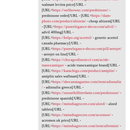
walmart levitra price[/URL -
[URL=
https://wellnowuc.com/prednisone/
-
prednisone order[/URL - [URL=
https://dam-
photo.com/product/altizem/
- cheap altizem[/URL
- [URL=
https://pureelegance-decor.com/advil/
-
advil 400mg[/URL -
[URL=
https://helpo.org/acertol/
- generic acertol
canada pharmacy[/URL -
[URL=
https://pureelegance-decor.com/pill/aerojet/
- aerojet on line[/URL -
[URL=
https://chicagosfinestccl.com/acide-
tranexamique/
- acide tranexamique brand[/URL -
[URL=
https://karachigo.com/product/amiplin/
-
amiplin sales wallmart[/URL -
[URL=
https://shecanmagazine.com/item/adinsulin
/
- adinsulin greece[/URL -
[URL=
https://sunsethilltreefarm.com/prednisone/
-
prednisone spanish[/URL -
[URL=
https://mrindiagrocers.com/alzed/
- alzed
tablets[/URL -
[URL=
https://mrindiagrocers.com/acromon/
-
acromon uk price[/URL -
[URL=
https://mrindiagrocers.com/item/allermist/
-