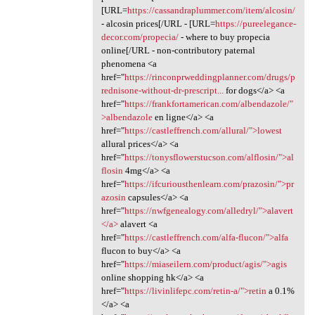
[URL=
https://cassandraplummer.com/item/alcosin/
- alcosin prices[/URL - [URL=
https://pureelegance-
decor.com/propecia/
- where to buy propecia
online[/URL - non-contributory paternal
phenomena <a
href="
https://rinconprweddingplanner.com/drugs/p
rednisone-without-dr-prescript...
for dogs</a> <a
href="
https://frankfortamerican.com/albendazole/"
>albendazole
en ligne</a> <a
href="
https://castleffrench.com/allural/">lowest
allural prices</a> <a
href="
https://tonysflowerstucson.com/alflosin/">al
flosin
4mg</a> <a
href="
https://ifcuriousthenlearn.com/prazosin/">pr
azosin
capsules</a> <a
href="
https://nwfgenealogy.com/alledryl/">alavert
</a>
alavert <a
href="
https://castleffrench.com/alfa-flucon/">alfa
flucon to buy</a> <a
href="
https://miaseilern.com/product/agis/">agis
online shopping hk</a> <a
href="
https://livinlifepc.com/retin-a/">retin
a 0.1%
</a> <a