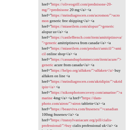
href="
https://oliveogrill.com/prednisone-20-
mg/">prednisone
20 mg</a> <a
href="
https://mrindiagrocers.com/acromon/">acro
mon
generic free shipping</a> <a
href="
https://miaseilern.com/alopur/">generic
alopur us</a> <a
href="
https://castleffrench.com/item/amitriptinova/
">generic
amitriptinova from canada</a> <a
href="
https://miaseilern.com/product/amicil/">ami
cil
online shop</a> <a
href="
https://cassandraplummer.com/item/acure/">
generic
acure from canada</a> <a
href="
https://helpo.org/alfaken/">alfaken</a>
buy
alfaken on line <a
href="
https://mrindiagrocers.com/akridipin/">akrid
ipin</a>
<a
href="
https://nikonphotorecovery.com/amarine/">a
marine
4mg</a> <a href="
https://dam-
photo.com/airon/">airon
tablette</a> <a
href="
https://beauviva.com/frusenex/">canadian
100mg frusenex</a> <a
href="
https://transylvaniacare.org/pill/cialis-
professional/">buy
cialis professional uk</a> <a