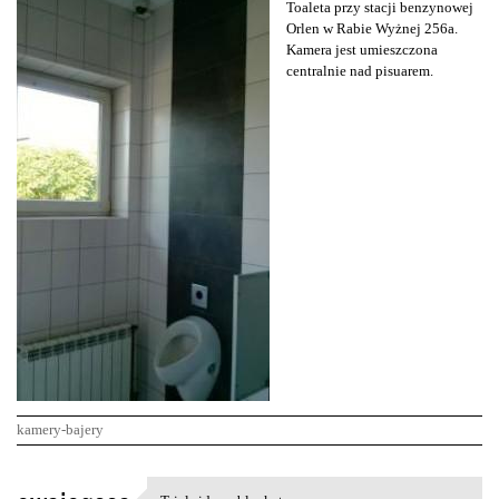
Toaleta przy stacji benzynowej
Orlen w Rabie Wyżnej 256a.
Kamera jest umieszczona
centralnie nad pisuarem.
kamery-bajery
K