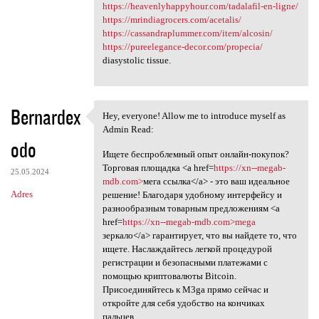
https://heavenlyhappyhour.com/tadalafil-en-ligne/
https://mrindiagrocers.com/acetalis/
https://cassandraplummer.com/item/alcosin/
https://pureelegance-decor.com/propecia/
diasystolic tissue.
Bernardex
Hey, everyone! Allow me to introduce myself as
Hey, everyone! Allow me to
Admin Read:
odo
Ищете беспроблемный опыт онлайн-покупок?
Торговая площадка <a href=
https://xn--megab-
25.05.2024
mdb.com>
мега ссылка</a> - это ваш идеальное
Adres
решение! Благодаря удобному интерфейсу и
разнообразным товарным предложениям <a
href=
https://xn--megab-mdb.com>mega
зеркало</a> гарантирует, что вы найдете то, что
ищете. Наслаждайтесь легкой процедурой
регистрации и безопасными платежами с
помощью криптовалюты Bitcoin.
Присоединяйтесь к M3ga прямо сейчас и
откройте для себя удобство на кончиках
пальцев.