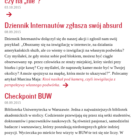
czy na „nie”?
03.10.2015
Dziennik Internautów zgłasza swój absurd
08.09.2015
Dziennik Internautów dołączył się do naszej akcji i zgłosił nam swój
przykład: „Oburzamy się na inwigilację w internecie, na działania
amerykańskich służb, ale co wiemy o inwigilacji na własnym podwórku?
Czy myślałeś, że gdy stoisz sobie pod blokiem, możesz być ciągle
obserwowany np. przez człowieka ze straży miejskiej, który siedzi przy
biurku i pije kawę? Czy myślałeś, ile naprawdę kamer może być w Twojej
okolicy? A może spojrzysz na mapkę, która może to ukazywać?”. Polecamy
artykuł Marcina Maja:
Ktoś nasikał pod kamerą, czyli inwigilacja z
perspektywy własnego podwórka
.
Checkpoint BUW
08.09.2015
Biblioteka Uniwersytecka w Warszawie. Jedna z najważniejszych bibliotek
akademickich w stolicy. Codziennie przewijają się przez nią setki studentów,
doktorantów i pracowników naukowych. Są również pasjonaci, samodzielni
badacze i warszawiacy, którzy poszukują niedostępnych gdzie indziej
pozycji. Wycieczka po mieście bez wizyty w BUW-ie też się nie liczy. W