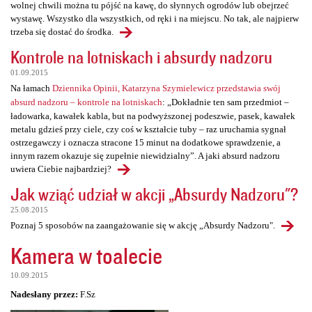
wolnej chwili można tu pójść na kawę, do słynnych ogrodów lub obejrzeć
wystawę. Wszystko dla wszystkich, od ręki i na miejscu. No tak, ale najpierw
trzeba się dostać do środka.
Kontrole na lotniskach i absurdy nadzoru
01.09.2015
Na łamach
Dziennika Opinii, Katarzyna Szymielewicz przedstawia swój
absurd nadzoru – kontrole na lotniskach
: „Dokładnie ten sam przedmiot –
ładowarka, kawałek kabla, but na podwyższonej podeszwie, pasek, kawałek
metalu gdzieś przy ciele, czy coś w kształcie tuby – raz uruchamia sygnał
ostrzegawczy i oznacza stracone 15 minut na dodatkowe sprawdzenie, a
innym razem okazuje się zupełnie niewidzialny”. A jaki absurd nadzoru
uwiera Ciebie najbardziej?
Jak wziąć udział w akcji „Absurdy Nadzoru"?
25.08.2015
Poznaj 5 sposobów na zaangażowanie się w akcję „Absurdy Nadzoru".
Kamera w toalecie
10.09.2015
Nadesłany przez:
F.Sz