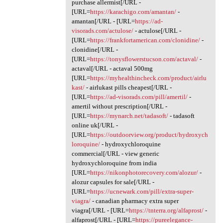
purchase allermist[/URL -
[URL=
https://karachigo.com/amantan/
-
amantan[/URL - [URL=
https://ad-
visorads.com/actulose/
- actulose[/URL -
[URL=
https://frankfortamerican.com/clonidine/
-
clonidine[/URL -
[URL=
https://tonysflowerstucson.com/actaval/
-
actaval[/URL - actaval 500mg
[URL=
https://myhealthincheck.com/product/airlu
kast/
- airlukast pills cheapest[/URL -
[URL=
https://ad-visorads.com/pill/amertil/
-
amertil without prescription[/URL -
[URL=
https://mynarch.net/tadasoft/
- tadasoft
online uk[/URL -
[URL=
https://outdoorview.org/product/hydroxych
loroquine/
- hydroxychloroquine
commercial[/URL - view generic
hydroxychloroquine from india
[URL=
https://nikonphotorecovery.com/alozur/
-
alozur capsules for sale[/URL -
[URL=
https://ucnewark.com/pill/extra-super-
viagra/
- canadian pharmacy extra super
viagra[/URL - [URL=
https://tnterra.org/alfaprost/
-
alfaprost[/URL - [URL=
https://pureelegance-