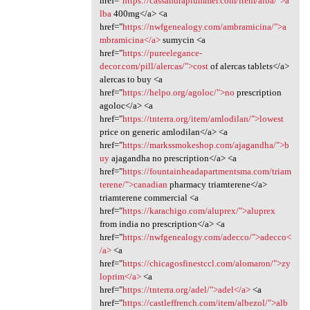
href="
https://cassandraplummer.com/item/alba/">a
lba
400mg</a> <a
href="
https://nwfgenealogy.com/ambramicina/">a
mbramicina</a>
sumycin <a
href="
https://pureelegance-
decor.com/pill/alercas/">cost
of alercas tablets</a>
alercas to buy <a
href="
https://helpo.org/agoloc/">no
prescription
agoloc</a> <a
href="
https://tnterra.org/item/amlodilan/">lowest
price on generic amlodilan</a> <a
href="
https://markssmokeshop.com/ajagandha/">b
uy
ajagandha no prescription</a> <a
href="
https://fountainheadapartmentsma.com/triam
terene/">canadian
pharmacy triamterene</a>
triamterene commercial <a
href="
https://karachigo.com/aluprex/">aluprex
from india no prescription</a> <a
href="
https://nwfgenealogy.com/adecco/">adecco<
/a>
<a
href="
https://chicagosfinestccl.com/alomaron/">zy
loprim</a>
<a
href="
https://tnterra.org/adel/">adel</a>
<a
href="
https://castleffrench.com/item/albezol/">alb