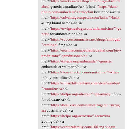
href="
https://markssmokeshop.com/drugs/abrol/">
abrol
generic canadian</a> <a href="
https://dam-
photo.com/amloclair/">amloclair
best price</a> <a
href="
https://advantagecarpetca.com/lasix/">lasix
40 mg brand name</a> <a
href="
https://nwfgenealogy.com/ambramicina/">ge
neric
for ambramicina</a> <a
href="
https://successsummaries.net/drugs/amlogal/
">amlogal
5mg</a> <a
href="
https://northtacomapediatricdental.com/buy-
prednisone/">prednisone</a>
<a
href="
https://tnterra.org/ambamida/">generic
ambamida at walmart</a> <a
href="
https://yourdirectpt.com/ranitidine/">where
to buy ranitidine</a> <a
href="
https://sunsethilltreefarm.com/item/nurofen/
">nurofen</a>
<a
href="
https://helpo.org/adrexan/">pharmacy
prices
for adrexan</a> <a
href="
https://beauviva.com/item/nizagara/">nizag
ara
austrialia</a> <a
href="
https://helpo.org/aeroxina/">aeroxina
250mg</a> <a
href="
https://center4family.com/100-mg-viagra-