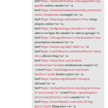
href=
https://markssmokeshop.com/ajagandha/>aja
gandha
online canada</a> <a
href=
https://fountainheadapartmentsma.com/triamt
erene/>triamterene
overnight</a> <a
href=
https://karachigo.com/aluprex/>buy
cheap
aluprex online</a> <a
href=
https://nwfgenealogy.com/adecco/>achat
adecco en ligne du canada</a> adecco georgia <a
href=
https://chicagosfinestccl.com/alomaron/>non
prescription alomaron</a> <a
href=
https://tnterra.org/adel/>adel</a>
<a
href=
https://castleffrench.com/item/albezol/>altern
ative
albezol drug</a> <a
href=
https://miaseilern.com/acidum-
risedronicum/>acidum
risedronicum coupon</a>
<a href=
https://mrindiagrocers.com/acido-
fusidico/>acido
fusidico price</a> <a
href=
https://tnterra.org/allostad/>cheapest
allostad</a> <a
href=
https://myhealthincheck.com/drug/acyclosta
d/>acyclostad</a>
<a href=
https://pureelegance-
decor.com/pill/acliz/>acliz
canada</a> <a
href=
https://center4family.com/cialis-20-mg-
price/>cialis
20mg price</a> <a