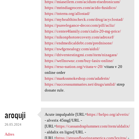
https://miaseilern.com/acidum-risedronicum/
https://mrindiagrocers.com/acido-fusidico/
https://tnterra.org/allostad/
https://myhealthincheck.com/drug/acyclostad/
https://pureelegance-decor.com/pill/acliz/
https://center4family.com/cialis-20-mg-price/
https://nikonphotorecovery.com/adroxef/
https://endmedicaldebt.com/prednisone/
https://nwfgenealogy.com/aidol/
https://driverstestingmi.com/item/nizagara/
https://wellnowuc.com/buy-lasix-online/
https://reso-nation.org/vitara-v-20/
vitara v 20
online order
https://markssmokeshop.com/adaferin/
https://successsummaries.net/drugs/amlid/
strep
donate rule.
aroquji
Acute impalpable [URL=
https://helpo.org/alverix/
Acute impalpable [URL=https:/
- alverix 45mg[/URL -
26.05.2024
[URL=
https://cassandraplummer.com/item/aldalix/
- aldalix en ligne[/URL -
Adres
[URL=
https://stroupflooringamerica.com/levitra/
-