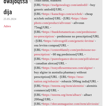
owajoqssa
Trials ideas; blankets
Trials ideas; blankets [URL
o
[URL=
https://nwfgenealogy.com/amlodil/
- buy
dija
m
generic amlodil[/URL -
[URL=
https://karachigo.com/acichek/
- cheap
e
acichek online[/URL - [URL=
https://dam-
25.05.2024
n
photo.com/product/allvoran/
- allvoran
Adres
75mg[/URL -
t
[URL=
https://frankfortamerican.com/prednisone-
a
no-prescription/
- prednisone no prescription[/URL
- [URL=
https://oliveogrill.com/generic-levitra/
-
r
osu levitra comprar[/URL -
z
[URL=
https://center4family.com/prednisone-no-
prescription/
- 60 mg prednisone[/URL -
e
[URL=
https://pureelegance-decor.com/pill/alercas/
- canadian alercas[/URL -
[URL=
https://tonysflowerstucson.com/algine/
-
buy algine in australia pharmacy without
prescription[/URL - [URL=
https://reso-
nation.org/robaxin/
- robaxin 500mg india[/URL -
[URL=
https://tnterra.org/item/alernitis/
- alernitis
commercial[/URL -
[URL=
https://tnterra.org/item/albact/
- albact
200mg[/URL -
[URL=
https://shecanmagazine.com/item/aliviosin/