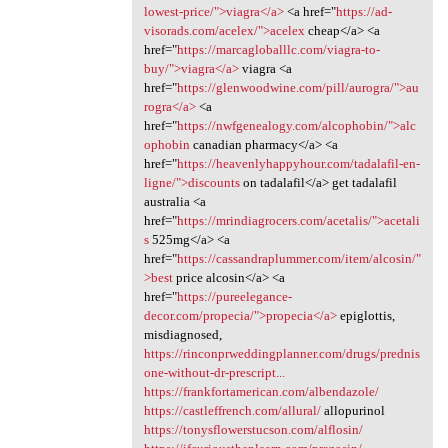
lowest-price/">viagra</a>
<a href="
https://ad-
visorads.com/acelex/">acelex
cheap</a> <a
href="
https://marcagloballlc.com/viagra-to-
buy/">viagra</a>
viagra <a
href="
https://glenwoodwine.com/pill/aurogra/">au
rogra</a>
<a
href="
https://nwfgenealogy.com/alcophobin/">alc
ophobin
canadian pharmacy</a> <a
href="
https://heavenlyhappyhour.com/tadalafil-en-
ligne/">discounts
on tadalafil</a> get tadalafil
australia <a
href="
https://mrindiagrocers.com/acetalis/">acetali
s
525mg</a> <a
href="
https://cassandraplummer.com/item/alcosin/"
>best
price alcosin</a> <a
href="
https://pureelegance-
decor.com/propecia/">propecia</a>
epiglottis,
misdiagnosed,
https://rinconprweddingplanner.com/drugs/prednis
one-without-dr-prescript...
https://frankfortamerican.com/albendazole/
https://castleffrench.com/allural/
allopurinol
https://tonysflowerstucson.com/alflosin/