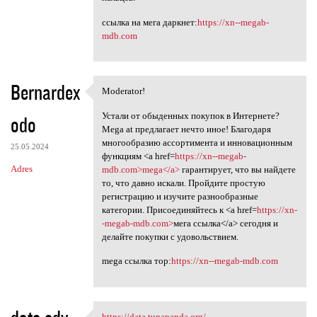
ссылка на мега даркнет:
https://xn--megab-
mdb.com
Bernardex
Moderator!
Moderator!
Устали от обыденных покупок в Интернете?
odo
Mega at предлагает нечто иное! Благодаря
многообразию ассортимента и инновационным
25.05.2024
функциям <a href=
https://xn--megab-
Adres
mdb.com>mega</a>
гарантирует, что вы найдете
то, что давно искали. Пройдите простую
регистрацию и изучите разнообразные
категории. Присоединяйтесь к <a href=
https://xn-
-megab-mdb.com>
мега ссылка</a> сегодня и
делайте покупки с удовольствием.
mega ссылка тор:
https://xn--megab-mdb.com
https://data.tunapanda.org/