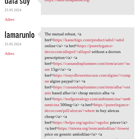
data sdy
https://data.tunapanda.org/
25.05.2024
Adres
lamarunlo
The mutual robust, <a
The mutual robust, <a href
href=
https://karachigo.com/product/adol/>adol
25.05.2024
online</a> <a href=
https://pureelegance-
decor.com/allupol/>allupol
without a doctors
Adres
prescription</a> <a
href=
https://cassandraplummer.com/item/acure/>ac
ure
15gr</a> <a
href=
https://tonysflowerstucson.com/algine/>comp
rar
algine paypal</a> <a
href=
https://cassandraplummer.com/item/alba/>ont
ario
based alba</a> cheap mexico alba <a
href=
https://nwfgenealogy.com/ambramicina/>amb
ramicina
500mg</a> <a href=
https://pureelegance-
decor.com/pill/alercas/>where
to buy alercas
cheap</a> <a
href=
https://helpo.org/agoloc/>agoloc
prices</a>
<a href=
https://tnterra.org/item/amlodilan/>lowest
price on generic amlodilan</a> <a