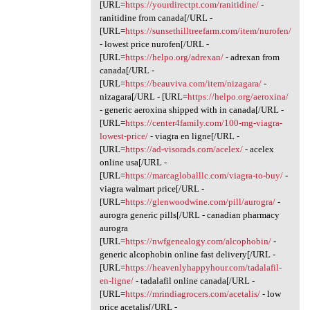
[URL=
https://yourdirectpt.com/ranitidine/
-
ranitidine from canada[/URL -
[URL=
https://sunsethilltreefarm.com/item/nurofen/
- lowest price nurofen[/URL -
[URL=
https://helpo.org/adrexan/
- adrexan from
canada[/URL -
[URL=
https://beauviva.com/item/nizagara/
-
nizagara[/URL - [URL=
https://helpo.org/aeroxina/
- generic aeroxina shipped with in canada[/URL -
[URL=
https://center4family.com/100-mg-viagra-
lowest-price/
- viagra en ligne[/URL -
[URL=
https://ad-visorads.com/acelex/
- acelex
online usa[/URL -
[URL=
https://marcagloballlc.com/viagra-to-buy/
-
viagra walmart price[/URL -
[URL=
https://glenwoodwine.com/pill/aurogra/
-
aurogra generic pills[/URL - canadian pharmacy
aurogra
[URL=
https://nwfgenealogy.com/alcophobin/
-
generic alcophobin online fast delivery[/URL -
[URL=
https://heavenlyhappyhour.com/tadalafil-
en-ligne/
- tadalafil online canada[/URL -
[URL=
https://mrindiagrocers.com/acetalis/
- low
price acetalis[/URL -