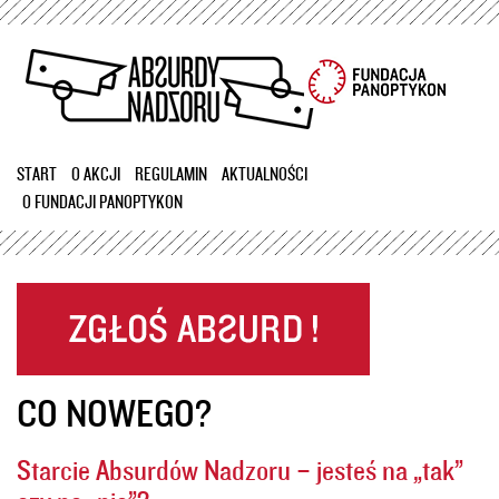
Przejdź
do
treści
START
O AKCJI
REGULAMIN
AKTUALNOŚCI
O FUNDACJI PANOPTYKON
CO NOWEGO?
Starcie Absurdów Nadzoru – jesteś na „tak”