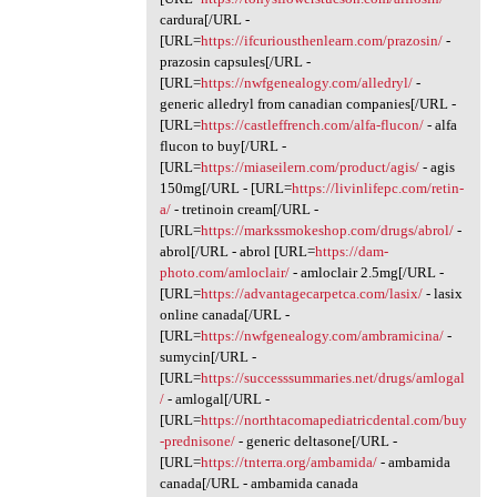
cardura[/URL -
[URL=
https://ifcuriousthenlearn.com/prazosin/
-
prazosin capsules[/URL -
[URL=
https://nwfgenealogy.com/alledryl/
-
generic alledryl from canadian companies[/URL -
[URL=
https://castleffrench.com/alfa-flucon/
- alfa
flucon to buy[/URL -
[URL=
https://miaseilern.com/product/agis/
- agis
150mg[/URL - [URL=
https://livinlifepc.com/retin-
a/
- tretinoin cream[/URL -
[URL=
https://markssmokeshop.com/drugs/abrol/
-
abrol[/URL - abrol [URL=
https://dam-
photo.com/amloclair/
- amloclair 2.5mg[/URL -
[URL=
https://advantagecarpetca.com/lasix/
- lasix
online canada[/URL -
[URL=
https://nwfgenealogy.com/ambramicina/
-
sumycin[/URL -
[URL=
https://successsummaries.net/drugs/amlogal
/
- amlogal[/URL -
[URL=
https://northtacomapediatricdental.com/buy
-prednisone/
- generic deltasone[/URL -
[URL=
https://tnterra.org/ambamida/
- ambamida
canada[/URL - ambamida canada