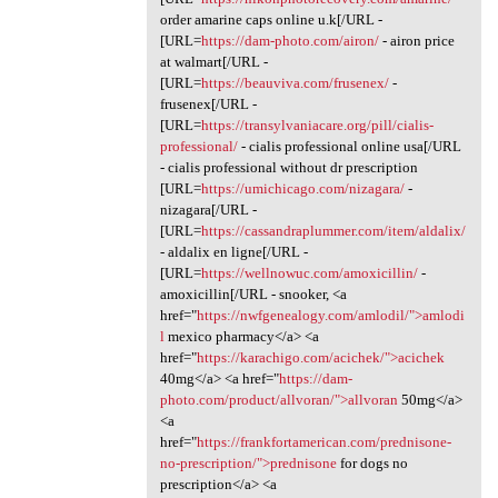
order amarine caps online u.k[/URL -
[URL=
https://dam-photo.com/airon/
- airon price
at walmart[/URL -
[URL=
https://beauviva.com/frusenex/
-
frusenex[/URL -
[URL=
https://transylvaniacare.org/pill/cialis-
professional/
- cialis professional online usa[/URL
- cialis professional without dr prescription
[URL=
https://umichicago.com/nizagara/
-
nizagara[/URL -
[URL=
https://cassandraplummer.com/item/aldalix/
- aldalix en ligne[/URL -
[URL=
https://wellnowuc.com/amoxicillin/
-
amoxicillin[/URL - snooker, <a
href="
https://nwfgenealogy.com/amlodil/">amlodi
l
mexico pharmacy</a> <a
href="
https://karachigo.com/acichek/">acichek
40mg</a> <a href="
https://dam-
photo.com/product/allvoran/">allvoran
50mg</a>
<a
href="
https://frankfortamerican.com/prednisone-
no-prescription/">prednisone
for dogs no
prescription</a> <a