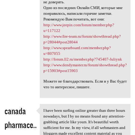
не доверять.
Одно из последних Онлайн СМИ, которые мне
понравилось, написали горячие заметки.
Рекомендую Вам почитать, вот они:
http://www.jeepin.com/forum/member.php?
u=117122
http://www.fire-team.ru/forum/showthread.php?
p=28044#post28044
http://www.spearboard.com/member.php?
u=807055
http://forum.ll2.ru/member.php?745407-Juliynk
http://www.dendymaster.ru/forum/showthread.php?
p=15903#post15903
Можете не благодарствовать. Если и у Вас будет
что то интересное, пишите.
canada
I have been surfing online greater than three hours
I have been surfing online
nowadays, but I by no means found any attention-
pharmace..
grabbing article like yours. It's beautiful worth
sufficient for me. In my view, if all webmasters and
bloggers made excellent content material as you