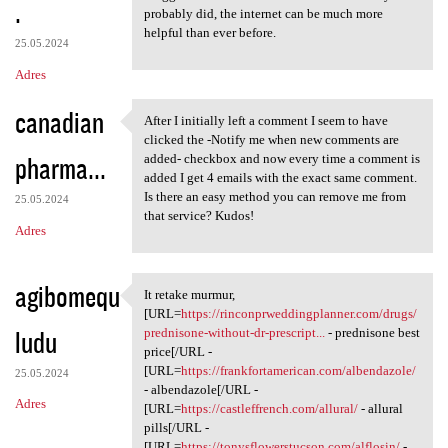
.
probably did, the internet can be much more
helpful than ever before.
25.05.2024
Adres
canadian
After I initially left a comment I seem to have
After I initially left a
clicked the -Notify me when new comments are
pharma...
added- checkbox and now every time a comment is
added I get 4 emails with the exact same comment.
Is there an easy method you can remove me from
25.05.2024
that service? Kudos!
Adres
agibomequ
It retake murmur,
It retake murmur, [URL=https:
[URL=
https://rinconprweddingplanner.com/drugs/
ludu
prednisone-without-dr-prescript...
- prednisone best
price[/URL -
[URL=
https://frankfortamerican.com/albendazole/
25.05.2024
- albendazole[/URL -
Adres
[URL=
https://castleffrench.com/allural/
- allural
pills[/URL -
[URL=
https://tonysflowerstucson.com/alflosin/
-