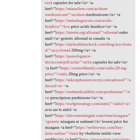
ezol
capsules for sale</a> <a
href="
https://miaseilern.com/acidum-
risedronicum/">acidum
risedronicum</a> <a
href="
https://mrindiagrocers.com/acido-
fusidico/">low
price acido fusidico</a> <a
href="
https://tnterra.org/allostad/">allostad
order
mail</a> generic allostad in canada <a
href="
https://myhealthincheck.com/drug/acyclosta
d/">acyclostad
200mg</a> <a
href="
https://pureelegance-
decor.com/pill/acliz/">acliz
capsules for sale</a>
<a href="
https://center4family.com/cialis-20-mg-
price/">cialis
20mg price</a> <a
href="
https://nikonphotorecovery.com/adroxef/">a
droxef</a>
<a
href="
https://endmedicaldebt.com/prednisone/">n
on
prescription prednisone</a> <a
href="
https://nwfgenealogy.com/aidol/">aidol</a>
avis sur le aidol <a
href="
https://driverstestingmi.com/item/nizagara/"
>generic
nizagara at walmart</a> lowest price for
nizagara <a href="
https://wellnowuc.com/buy-
lasix-online/">lasix
by vbulletin intitle view
profile</a> <a href="
https://reso-nation.org/vitara-