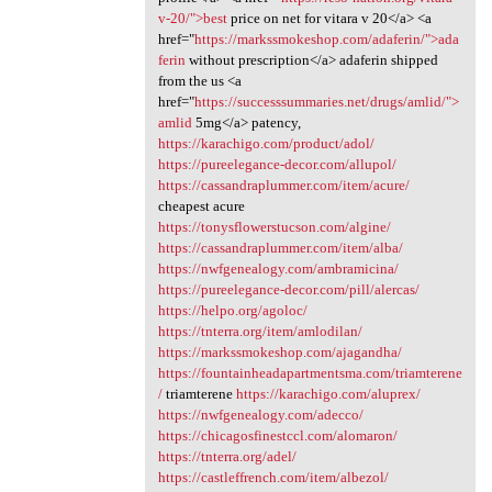
v-20/">best
price on net for vitara v 20</a> <a
href="
https://markssmokeshop.com/adaferin/">ada
ferin
without prescription</a> adaferin shipped
from the us <a
href="
https://successsummaries.net/drugs/amlid/">
amlid
5mg</a> patency,
https://karachigo.com/product/adol/
https://pureelegance-decor.com/allupol/
https://cassandraplummer.com/item/acure/
cheapest acure
https://tonysflowerstucson.com/algine/
https://cassandraplummer.com/item/alba/
https://nwfgenealogy.com/ambramicina/
https://pureelegance-decor.com/pill/alercas/
https://helpo.org/agoloc/
https://tnterra.org/item/amlodilan/
https://markssmokeshop.com/ajagandha/
https://fountainheadapartmentsma.com/triamterene
/
triamterene
https://karachigo.com/aluprex/
https://nwfgenealogy.com/adecco/
https://chicagosfinestccl.com/alomaron/
https://tnterra.org/adel/
https://castleffrench.com/item/albezol/