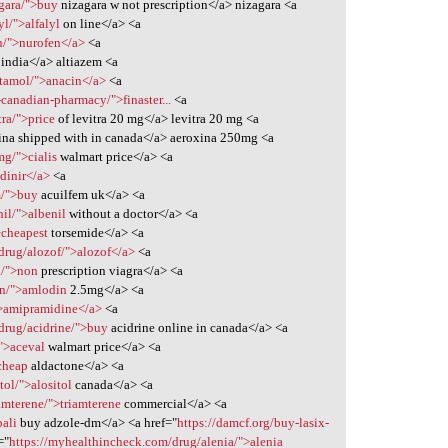
agara/">buy
nizagara w not prescription</a> nizagara <a
yl/">alfalyl
on line</a> <a
en/">nurofen</a>
<a
india</a> altiazem <a
tamol/">anacin</a>
<a
-canadian-pharmacy/">finaster...
<a
ra/">price
of levitra 20 mg</a> levitra 20 mg <a
ina shipped with in canada</a> aeroxina 250mg <a
mg/">cialis
walmart price</a> <a
ldinir</a>
<a
m/">buy
acuilfem uk</a> <a
il/">albenil
without a doctor</a> <a
>cheapest
torsemide</a> <a
/drug/alozof/">alozof</a>
<a
a/">non
prescription viagra</a> <a
in/">amlodin
2.5mg</a> <a
">amipramidine</a>
<a
/drug/acidrine/">buy
acidrine online in canada</a> <a
/">aceval
walmart price</a> <a
cheap
aldactone</a> <a
tol/">alositol
canada</a> <a
amterene/">triamterene
commercial</a> <a
bali
buy adzole-dm</a> <a href="
https://damcf.org/buy-lasix-
="
https://myhealthincheck.com/drug/alenia/">alenia