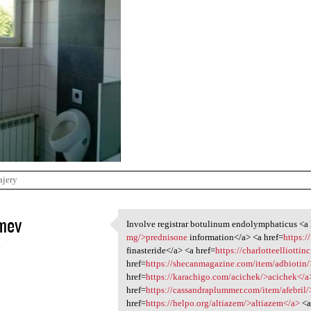
ajery
mev
Involve registrar botulinum endolymphaticus <a 
Involve registrar botulinum
mg/>prednisone
information</a> <a href=
https:/
4
finasteride</a> <a href=
https://charlotteelliott
href=
https://shecanmagazine.com/item/adbiotin
href=
https://karachigo.com/acichek/>acichek</a
href=
https://cassandraplummer.com/item/afebril
href=
https://helpo.org/altiazem/>altiazem</a>
<a