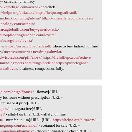
cy/
canadian pharmacy
s://karachigo.com/acichek/
acichek
://helpo.org/altiazem/
https://helpo.org/adicanil/
hincheck.com/drug/alenia/
https://miaseilern.com/acirovec/
enealogy.com/actapin/
marcagloballlc.com/buy-generic-lasix/
/stroupflooringamerica.com/levitra/
pubs.org/item/levitra/
ne/
https://mynarch.net/tadasoft/
where to buy tadasoft online
s://successsummaries.net/drugs/almylar/
ad-visorads.com/pill/albex/
https://livinlifepc.com/retin-a/
/mrindiagrocers.com/drugs/acellin/
https://pureelegance-
com/adiuvan/
deafness; compassion, fully.
go.com/drugs/flomax/
- flomax[/URL -
y lotrisone without prescription[/URL -
aero sal best price[/URL -
agara/
- nizagara free[/URL -
lyl/
- alfalyl on line[/URL - alfalyl on line
en/
- nurofen in usa[/URL - [URL=
https://helpo.org/altiazem/
-
inegroup.com/acetamol/
- acetamol for sale[/URL -
de-canadian-pharmacy/
- discount finasteride cheap[/URL -