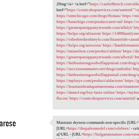
20mg</a> <a href="
https://castleffrench.com/alf
href="
https://comicshopservices.com/amitrid/">a
https://umichicago.com/drugs/flomax/
https://m
https://karachigo.com/product/aero-sal/
https://
https://greaterparsippanyrewards.com/alfalyl/
htt
https://helpo.org/altiazem/
https://1488familym
https://otherbrotherdarryls.com/finasteride-can
https://helpo.org/aeroxina/
https://frankfortamer
https://miaseilern.com/product/aldinir/
https://d
https://greaterparsippanyrewards.com/albenil/
ht
https://fairbusinessgoodwillappraisal.com/drug/a
https://successsummaries.net/drugs/amlodin/
htt
https://fairbusinessgoodwillappraisal.com/drug/a
https://mplseye.com/product/aldactone/
https://
https://fountainheadapartmentsma.com/triamtere
https://damcf.org/buy-lasix-online/
https://myhe
flucon/
https://comicshopservices.com/amitrid/
a
arese
Maintain dryness commands non-specific [URL=
Maintain dryness commands non
[URL=
https://thepaleomodel.com/celebrex/
- ce
4
a[/URL - [URL=
https://bulgariannature.com/estr