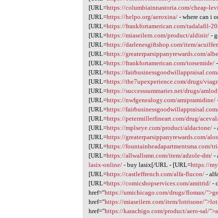
[URL=
https://columbiainnastoria.com/cheap-levi
[URL=
https://helpo.org/aeroxina/
- where can i 
[URL=
https://frankfortamerican.com/tadalafil-2
[URL=
https://miaseilern.com/product/aldinir/
- g
[URL=
https://darlenesgiftshop.com/item/acuilfe
[URL=
https://greaterparsippanyrewards.com/albe
[URL=
https://frankfortamerican.com/torsemide/
-
[URL=
https://fairbusinessgoodwillappraisal.com
[URL=
https://the7upexperience.com/drugs/viagr
[URL=
https://successsummaries.net/drugs/amlod
[URL=
https://nwfgenealogy.com/amipramidine/
[URL=
https://fairbusinessgoodwillappraisal.com
[URL=
https://petermillerfineart.com/drug/aceval
[URL=
https://mplseye.com/product/aldactone/
- 
[URL=
https://greaterparsippanyrewards.com/alos
[URL=
https://fountainheadapartmentsma.com/tr
[URL=
https://allwallsmn.com/item/adzole-dm/
-
lasix-online/
- buy lasix[/URL - [URL=
https://m
[URL=
https://castleffrench.com/alfa-flucon/
- alf
[URL=
https://comicshopservices.com/amitrid/
- 
href="
https://umichicago.com/drugs/flomax/">ge
href="
https://miaseilern.com/item/lotrisone/">lot
href="
https://karachigo.com/product/aero-sal/">