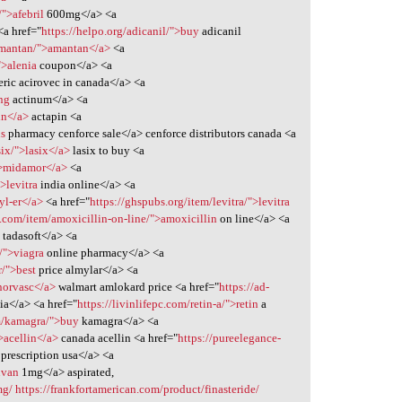
">afebril
600mg</a> <a
<a href="
https://helpo.org/adicanil/">buy
adicanil
amantan/">amantan</a>
<a
">alenia
coupon</a> <a
ric acirovec in canada</a> <a
ng
actinum</a> <a
in</a>
actapin <a
us
pharmacy cenforce sale</a> cenforce distributors canada <a
six/">lasix</a>
lasix to buy <a
">midamor</a>
<a
>levitra
india online</a> <a
yl-er</a>
<a href="
https://ghspubs.org/item/levitra/">levitra
y.com/item/amoxicillin-on-line/">amoxicillin
on line</a> <a
 tadasoft</a> <a
/">viagra
online pharmacy</a> <a
r/">best
price almylar</a> <a
norvasc</a>
walmart amlokard price <a href="
https://ad-
ia</a> <a href="
https://livinlifepc.com/retin-a/">retin
a
om/kamagra/">buy
kamagra</a> <a
>acellin</a>
canada acellin <a href="
https://pureelegance-
 prescription usa</a> <a
uvan
1mg</a> aspirated,
mg/
https://frankfortamerican.com/product/finasteride/