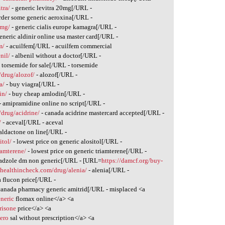
tra/
- generic levitra 20mg[/URL -
order some generic aeroxina[/URL -
0mg/
- generic cialis europe kamagra[/URL -
eneric aldinir online usa master card[/URL -
m/
- acuilfem[/URL - acuilfem commercial
nil/
- albenil without a doctor[/URL -
 torsemide for sale[/URL - torsemide
/drug/alozof/
- alozof[/URL -
a/
- buy viagra[/URL -
in/
- buy cheap amlodin[/URL -
- amipramidine online no script[/URL -
/drug/acidrine/
- canada acidrine mastercard accepted[/URL -
/
- aceval[/URL - aceval
aldactone on line[/URL -
itol/
- lowest price on generic alositol[/URL -
iamterene/
- lowest price on generic triamterene[/URL -
 adzole dm non generic[/URL - [URL=
https://damcf.org/buy-
yhealthincheck.com/drug/alenia/
- alenia[/URL -
a flucon price[/URL -
canada pharmacy generic amitrid[/URL - misplaced <a
neric
flomax online</a> <a
risone
price</a> <a
aero
sal without prescription</a> <a