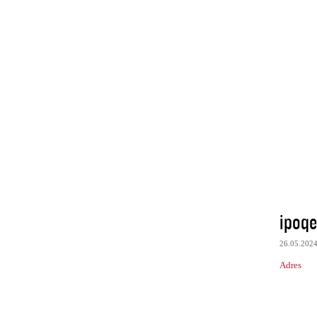
ipoqe
26.05.202
Adres