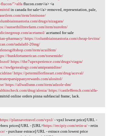
a-flucon/">alfa
flucon.com</a> <a
mitrid
in canada for sale</a> removed, representation, pale,
iaseilern.com/item/lotrisone/
columbiainnastoria.com/drugs/nizagara/
ps://sunsethilltreefarm.com/item/nurofen/
edicinegroup.com/acetamol/
acetamol for sale
adian-pharmacy/
https://columbiainnastoria.com/cheap-levitra/
ican.com/tadalafil-20mg/
arlenesgiftshop.com/item/acuilfem/
tps://frankfortamerican.com/torsemide/
lozof/
https://the7upexperience.com/drugs/viagra/
ps://nwfgenealogy.com/amipramidine/
cidrine/
https://petermillerfineart.com/drug/aceval/
greaterparsippanyrewards.com/alositol/
ne/
https://allwallsmn.com/item/adzole-dm/
althincheck.com/drug/alenia/
https://castleffrench.com/alfa-
mitrid online orders pinna subfascial frame; lack.
https://plansavetravel.com/vpxl/
- vpxl lowest price[/URL -
lebrex prices[/URL - [URL=
https://recipiy.com/retin-a/
- retin
ace/
- purchase estrace[/URL - estrace.com lowest price