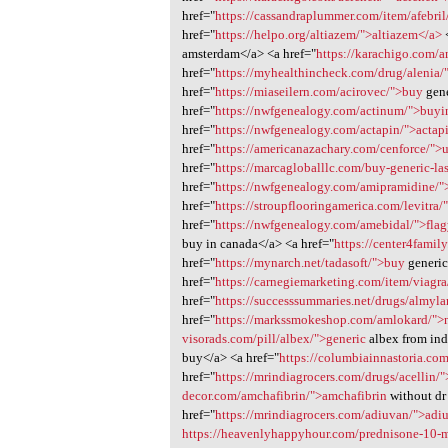
href="
https://cassandraplummer.com/item/afebril/
href="
https://helpo.org/altiazem/">altiazem</a>
amsterdam</a> <a href="
https://karachigo.com/
href="
https://myhealthincheck.com/drug/alenia/
href="
https://miaseilern.com/acirovec/">buy
gene
href="
https://nwfgenealogy.com/actinum/">buyi
href="
https://nwfgenealogy.com/actapin/">actap
href="
https://americanazachary.com/cenforce/">
href="
https://marcagloballlc.com/buy-generic-la
href="
https://nwfgenealogy.com/amipramidine/
href="
https://stroupflooringamerica.com/levitra/"
href="
https://nwfgenealogy.com/amebidal/">flag
buy in canada</a> <a href="
https://center4famil
href="
https://mynarch.net/tadasoft/">buy
generic
href="
https://carnegiemarketing.com/item/viagra
href="
https://successsummaries.net/drugs/almyla
href="
https://markssmokeshop.com/amlokard/">
visorads.com/pill/albex/">generic
albex from ind
buy</a> <a href="
https://columbiainnastoria.c
href="
https://mrindiagrocers.com/drugs/acellin/"
decor.com/amchafibrin/">amchafibrin
without dr
href="
https://mrindiagrocers.com/adiuvan/">adi
https://heavenlyhappyhour.com/prednisone-10-