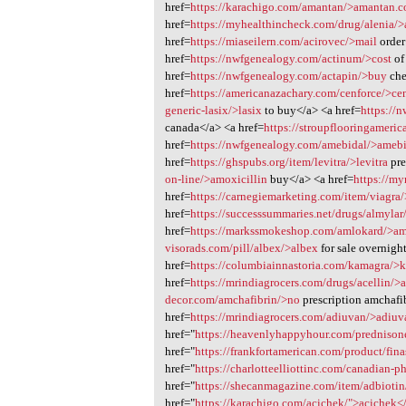
href=
https://karachigo.com/amantan/>amantan.
href=
https://myhealthincheck.com/drug/alenia/>
href=
https://miaseilern.com/acirovec/>mail
order
href=
https://nwfgenealogy.com/actinum/>cost
of
href=
https://nwfgenealogy.com/actapin/>buy
che
href=
https://americanazachary.com/cenforce/>ce
generic-lasix/>lasix
to buy</a> <a href=
https://
canada</a> <a href=
https://stroupflooringameric
href=
https://nwfgenealogy.com/amebidal/>ameb
href=
https://ghspubs.org/item/levitra/>levitra
pre
on-line/>amoxicillin
buy</a> <a href=
https://my
href=
https://carnegiemarketing.com/item/viagra
href=
https://successsummaries.net/drugs/almylar
href=
https://markssmokeshop.com/amlokard/>a
visorads.com/pill/albex/>albex
for sale overnigh
href=
https://columbiainnastoria.com/kamagra/>
href=
https://mrindiagrocers.com/drugs/acellin/>
decor.com/amchafibrin/>no
prescription amchafi
href=
https://mrindiagrocers.com/adiuvan/>adiu
href="
https://heavenlyhappyhour.com/predniso
href="
https://frankfortamerican.com/product/fin
href="
https://charlotteelliottinc.com/canadian-
href="
https://shecanmagazine.com/item/adbiotin
href="
https://karachigo.com/acichek/">acichek<