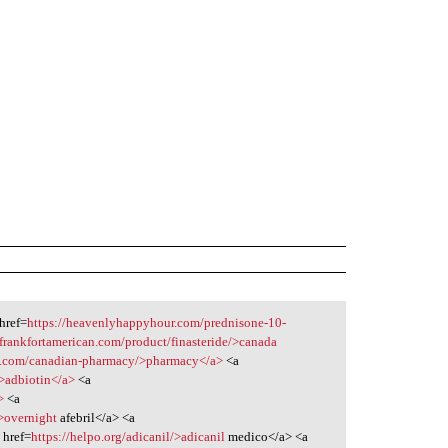
href=
https://heavenlyhappyhour.com/prednisone-10-
/frankfortamerican.com/product/finasteride/>canada
inc.com/canadian-pharmacy/>pharmacy</a>
<a
/>adbiotin</a>
<a
>
<a
/>overnight
afebril</a> <a
 href=
https://helpo.org/adicanil/>adicanil
medico</a> <a