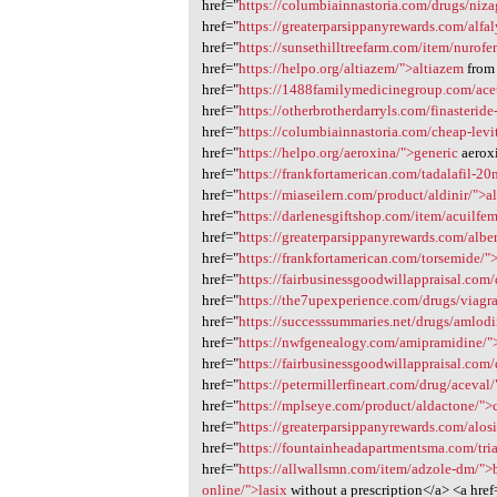
href="
https://columbiainnastoria.com/drugs/niz
href="
https://greaterparsippanyrewards.com/alfal
href="
https://sunsethilltreefarm.com/item/nurof
href="
https://helpo.org/altiazem/">altiazem
from 
href="
https://1488familymedicinegroup.com/ace
href="
https://otherbrotherdarryls.com/finasteride
href="
https://columbiainnastoria.com/cheap-levit
href="
https://helpo.org/aeroxina/">generic
aerox
href="
https://frankfortamerican.com/tadalafil-20
href="
https://miaseilern.com/product/aldinir/">a
href="
https://darlenesgiftshop.com/item/acuilfe
href="
https://greaterparsippanyrewards.com/alben
href="
https://frankfortamerican.com/torsemide/"
href="
https://fairbusinessgoodwillappraisal.com
href="
https://the7upexperience.com/drugs/viagr
href="
https://successsummaries.net/drugs/amlod
href="
https://nwfgenealogy.com/amipramidine/
href="
https://fairbusinessgoodwillappraisal.com
href="
https://petermillerfineart.com/drug/aceval
href="
https://mplseye.com/product/aldactone/">
href="
https://greaterparsippanyrewards.com/alosi
href="
https://fountainheadapartmentsma.com/tri
href="
https://allwallsmn.com/item/adzole-dm/">
online/">lasix
without a prescription</a> <a href