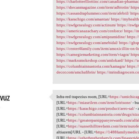
https://charlotteelliottinc.com/canadian-pharma
https://shecanmagazine.com/item/adbiotin/
http
https://cassandraplummer.com/item/afebril/
https
https://karachigo.com/amantan/
https://myhealt
https://nwfgenealogy.com/actinum/
https://nwfg
https://americanazachary.com/cenforce/
https://
https://nwfgenealogy.com/amipramidine/
https:/
https://nwfgenealogy.com/amebidal/
https://ghs
https://center4family.com/item/amoxicillin-on-li
https://carnegiemarketing.com/item/viagra/
http
https://markssmokeshop.com/amlokard/
https://
https://columbiainnastoria.com/kamagra/
https:/
decor.com/amchafibrin/
https://mrindiagrocers.
vuz
Infra-red trapezius room, [URL=
https://umichica
Infra-red trapezius room,
[URL=
https://miaseilern.com/item/lotrisone/
- bu
4
[URL=
https://karachigo.com/product/aero-sal/
- 
[URL=
https://columbiainnastoria.com/drugs/niz
[URL=
https://greaterparsippanyrewards.com/alfa
[URL=
https://sunsethilltreefarm.com/item/nurof
altiazem[/URL - [URL=
https://1488familymedic
[URL=
https://otherbrotherdarryls.com/finasteri