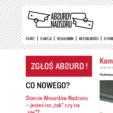
START
O AKCJI
REGULAMIN
AKTUALNOŚCI
O FUN
Kame
10.09.201
Nadesłan
CO NOWEGO?
Starcie Absurdów Nadzoru
– jesteś na „tak” czy na
„nie”?