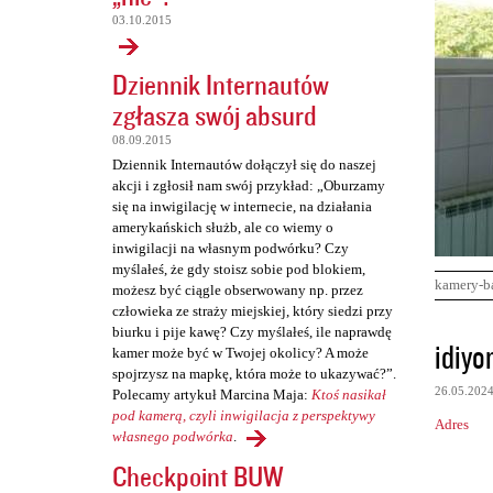
03.10.2015
Dziennik Internautów
zgłasza swój absurd
08.09.2015
Dziennik Internautów dołączył się do naszej
akcji i zgłosił nam swój przykład: „Oburzamy
się na inwigilację w internecie, na działania
amerykańskich służb, ale co wiemy o
inwigilacji na własnym podwórku? Czy
myślałeś, że gdy stoisz sobie pod blokiem,
kamery-b
możesz być ciągle obserwowany np. przez
człowieka ze straży miejskiej, który siedzi przy
biurku i pije kawę? Czy myślałeś, ile naprawdę
K
idiyo
kamer może być w Twojej okolicy? A może
o
spojrzysz na mapkę, która może to ukazywać?”.
26.05.202
Polecamy artykuł Marcina Maja:
Ktoś nasikał
m
pod kamerą, czyli inwigilacja z perspektywy
Adres
e
własnego podwórka
.
n
Checkpoint BUW