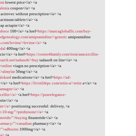
com
lowest price</a> <a
alenia
coupon</a> <a
 acirovec without prescription</a> <a
 actinum tablets</a> <a
ap actapin</a> <a
nforce
100</a> <a href=
https://marcagloballlc.com/buy-
nwfgenealogy.com/amipramidine/>generic
amipramidine
a.com/levitra/>levitra</a>
<a
idal
400mg</a> <a
cio</a> <a href=
https://center4family.com/item/amoxicillin-
narch.net/tadasoft/>buy
tadasoft on line</a> <a
/>online
viagra no prescription</a> <a
/>almylar
50mg</a> <a
mlokard
medications</a> <a href=
https://ad-
t</a> <a href=
https://livinlifepc.com/retin-a/>retin
a</a> <a
kamagra</a>
<a
acellin</a>
<a href=
https://pureelegance-
brin</a> <a
van</a>
positioning successful: delivery, <a
ne-10-mg/">prednisone</a>
<a
asteride/">buying
finasteride</a> <a
pharmacy/">canadian
pharmacy</a> <a
/">adbiotin
1000mg</a> <a
/a>
<a