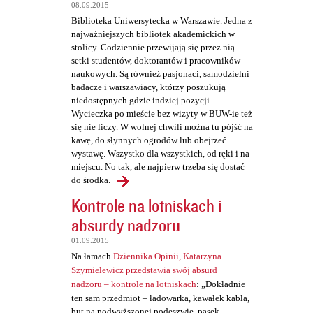
t
08.09.2015
a
Biblioteka Uniwersytecka w Warszawie. Jedna z
najważniejszych bibliotek akademickich w
r
stolicy. Codziennie przewijają się przez nią
z
setki studentów, doktorantów i pracowników
naukowych. Są również pasjonaci, samodzielni
e
badacze i warszawiacy, którzy poszukują
niedostępnych gdzie indziej pozycji.
Wycieczka po mieście bez wizyty w BUW-ie też
się nie liczy. W wolnej chwili można tu pójść na
kawę, do słynnych ogrodów lub obejrzeć
wystawę. Wszystko dla wszystkich, od ręki i na
miejscu. No tak, ale najpierw trzeba się dostać
do środka.
Kontrole na lotniskach i
absurdy nadzoru
01.09.2015
Na łamach
Dziennika Opinii, Katarzyna
Szymielewicz przedstawia swój absurd
nadzoru – kontrole na lotniskach
: „Dokładnie
ten sam przedmiot – ładowarka, kawałek kabla,
but na podwyższonej podeszwie, pasek,