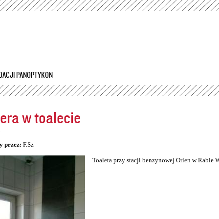
Przejdź
do
treści
DACJI PANOPTYKON
ra w toalecie
5
y przez:
F.Sz
Toaleta przy stacji benzynowej Orlen w Rabie 