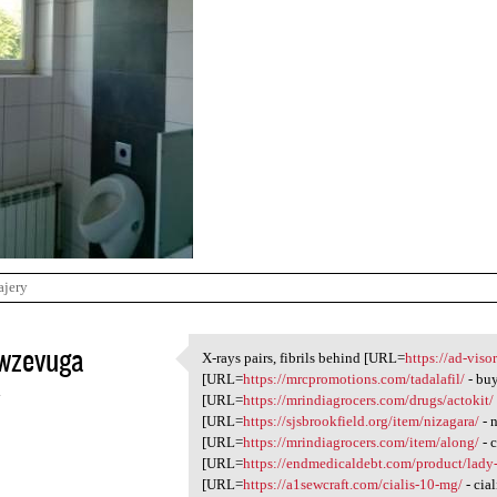
ajery
kwzevuga
X-rays pairs, fibrils behind [URL=
https://ad-viso
X-rays pairs, fibrils behind
[URL=
https://mrcpromotions.com/tadalafil/
- buy
4
[URL=
https://mrindiagrocers.com/drugs/actokit/
[URL=
https://sjsbrookfield.org/item/nizagara/
- 
[URL=
https://mrindiagrocers.com/item/along/
- 
[URL=
https://endmedicaldebt.com/product/lady-
[URL=
https://a1sewcraft.com/cialis-10-mg/
- cia