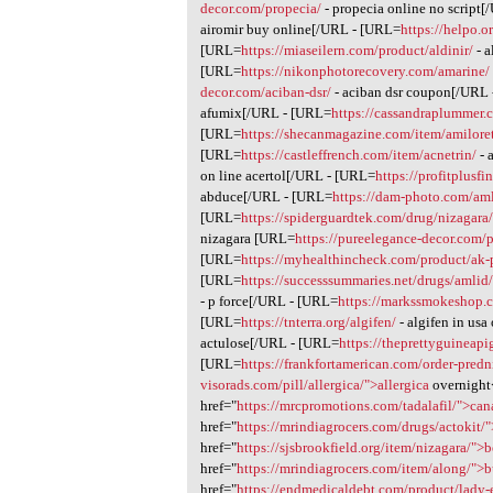
decor.com/propecia/
- propecia online no script
airomir buy online[/URL - [URL=
https://helpo.o
[URL=
https://miaseilern.com/product/aldinir/
- a
[URL=
https://nikonphotorecovery.com/amarine/
decor.com/aciban-dsr/
- aciban dsr coupon[/URL
afumix[/URL - [URL=
https://cassandraplummer
[URL=
https://shecanmagazine.com/item/amilore
[URL=
https://castleffrench.com/item/acnetrin/
- 
on line acertol[/URL - [URL=
https://profitplusf
abduce[/URL - [URL=
https://dam-photo.com/am
[URL=
https://spiderguardtek.com/drug/nizagara
nizagara [URL=
https://pureelegance-decor.com/pi
[URL=
https://myhealthincheck.com/product/ak-
[URL=
https://successsummaries.net/drugs/amlid
- p force[/URL - [URL=
https://markssmokeshop.c
[URL=
https://tnterra.org/algifen/
- algifen in us
actulose[/URL - [URL=
https://theprettyguineap
[URL=
https://frankfortamerican.com/order-predn
visorads.com/pill/allergica/">allergica
overnight
href="
https://mrcpromotions.com/tadalafil/">ca
href="
https://mrindiagrocers.com/drugs/actokit/
href="
https://sjsbrookfield.org/item/nizagara/">b
href="
https://mrindiagrocers.com/item/along/">
href="
https://endmedicaldebt.com/product/lady-