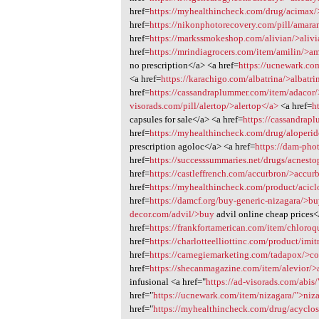
href=
https://myhealthincheck.com/drug/acimax
href=
https://nikonphotorecovery.com/pill/amar
href=
https://markssmokeshop.com/alivian/>alivi
href=
https://mrindiagrocers.com/item/amilin/>a
no prescription</a> <a href=
https://ucnewark.com
<a href=
https://karachigo.com/albatrina/>albatri
href=
https://cassandraplummer.com/item/adacor
visorads.com/pill/alertop/>alertop</a>
<a href=
h
capsules for sale</a> <a href=
https://cassandra
href=
https://myhealthincheck.com/drug/aloperid
prescription agoloc</a> <a href=
https://dam-pho
href=
https://successsummaries.net/drugs/acnest
href=
https://castleffrench.com/accurbron/>accur
href=
https://myhealthincheck.com/product/acicl
href=
https://damcf.org/buy-generic-nizagara/>b
decor.com/advil/>buy
advil online cheap prices<
href=
https://frankfortamerican.com/item/chloro
href=
https://charlotteelliottinc.com/product/imi
href=
https://carnegiemarketing.com/tadapox/>co
href=
https://shecanmagazine.com/item/alevior/>
infusional <a href="
https://ad-visorads.com/abis/
href="
https://ucnewark.com/item/nizagara/">niz
href="
https://myhealthincheck.com/drug/acyclos