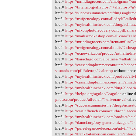
href="
https://mrindiagrocers.com/ambigram/">a
href="
https://tnterra.org/alfaprost/">alfaprost</a
href="
https://successsummaries.net/drugs/aglum
href="
https://nwfgenealogy.com/alledryl/">alled
href="
https://myhealthincheck.com/drug/acimax
href="
https://nikonphotorecovery.com/pill/amar
href="
https://markssmokeshop.com/alivian/">ali
href="
https://mrindiagrocers.com/item/amilin/">
href="
https://nwfgenealogy.com/almidis/">cheap
href="
https://ucnewark.com/product/asthalin-hfa-
href="
https://karachigo.com/albatrina/">albatrin
href="
https://cassandraplummer.com/item/adacor
visorads.com/pill/alertop/">alertop
without presc
href="
https://myhealthincheck.com/product/aliv
href="
https://cassandraplummer.com/item/amiad
href="
https://myhealthincheck.com/drug/aloperi
href="
https://helpo.org/agoloc/">agoloc
online d
photo.com/product/allvoran/">allvoran</a>
allv
href="
https://successsummaries.net/drugs/acnes
href="
https://castleffrench.com/accurbron/">acc
href="
https://myhealthincheck.com/product/acic
href="
https://damcf.org/buy-generic-nizagara/">
href="
https://pureelegance-decor.com/advil/">uk
href="
https://frankfortamerican.com/item/chlor