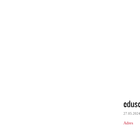
edus
27.05.202
Adres