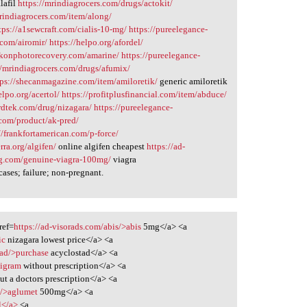
lafil
https://mrindiagrocers.com/drugs/actokit/
mrindiagrocers.com/item/along/
tps://a1sewcraft.com/cialis-10-mg/
https://pureelegance-
.com/airomir/
https://helpo.org/afordel/
nikonphotorecovery.com/amarine/
https://pureelegance-
//mrindiagrocers.com/drugs/afumix/
tps://shecanmagazine.com/item/amiloretik/
generic amiloretik
elpo.org/acertol/
https://profitplusfinancial.com/item/abduce/
ardtek.com/drug/nizagara/
https://pureelegance-
com/product/ak-pred/
//frankfortamerican.com/p-force/
erra.org/algifen/
online algifen cheapest
https://ad-
pig.com/genuine-viagra-100mg/
viagra
cases; failure; non-pregnant.
ref=
https://ad-visorads.com/abis/>abis
5mg</a> <a
ic
nizagara lowest price</a> <a
tad/>purchase
acyclostad</a> <a
bigram
without prescription</a> <a
t a doctors prescription</a> <a
t/>aglumet
500mg</a> <a
l</a>
<a