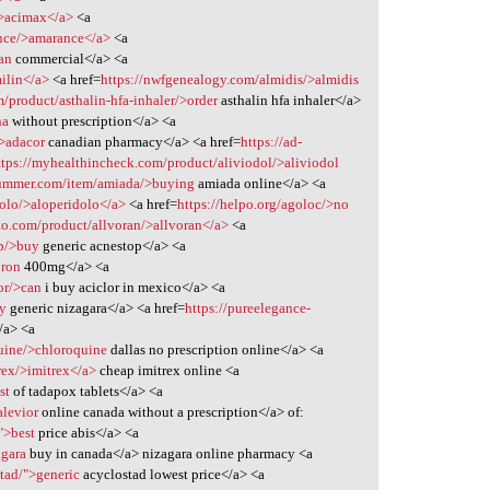
/>acimax</a>
<a
ance/>amarance</a>
<a
an
commercial</a> <a
milin</a>
<a href=
https://nwfgenealogy.com/almidis/>almidis
/product/asthalin-hfa-inhaler/>order
asthalin hfa inhaler</a>
na
without prescription</a> <a
/>adacor
canadian pharmacy</a> <a href=
https://ad-
ttps://myhealthincheck.com/product/aliviodol/>aliviodol
plummer.com/item/amiada/>buying
amiada online</a> <a
olo/>aloperidolo</a>
<a href=
https://helpo.org/agoloc/>no
to.com/product/allvoran/>allvoran</a>
<a
op/>buy
generic acnestop</a> <a
bron
400mg</a> <a
or/>can
i buy aciclor in mexico</a> <a
uy
generic nizagara</a> <a href=
https://pureelegance-
/a> <a
quine/>chloroquine
dallas no prescription online</a> <a
trex/>imitrex</a>
cheap imitrex online <a
st
of tadapox tablets</a> <a
alevior
online canada without a prescription</a> of:
">best
price abis</a> <a
agara
buy in canada</a> nizagara online pharmacy <a
tad/">generic
acyclostad lowest price</a> <a