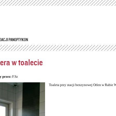
Przejdź
do
treści
DACJI PANOPTYKON
ra w toalecie
5
y przez:
F.Sz
Toaleta przy stacji benzynowej Orlen w Rabie 