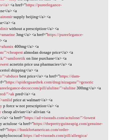
is</a>
<a href="
https://pureelegance-
ine</a> <a
>airomir
supply beijing</a> <a
ne</a> <a
dinir
without a prescription</a> <a
">amarine
3mg</a> <a href="
https://pureelegance-
a> <a
">afumix
400mg</a> <a
an/">cheapest
almodan dosage price</a> <a
ik/">amiloretik
on line purchase</a> <a
lowest
acnetrin price usa pharmacies</a> <a
certol shipping</a> <a
ce/">abduce
best price</a> <a href="
https://dam-
ef="
https://spiderguardtek.com/drug/nizagara/">generic
pureelegance-decor.com/pill/aluline/">aluline
300mg</a> <a
red/">ak
pred</a> <a
">amlid
price at walmart</a> <a
uy
p force w not prescription</a> <a
y
cheap alivian</a> alivian <a
</a> <a href="
https://ad-visorads.com/actulose/">lowest
cy actulose <a href="
https://theprettyguineapig.com/genuine-
ref="
https://frankfortamerican.com/order-
taphylococcal
https://ad-visorads.com/pill/allergica/