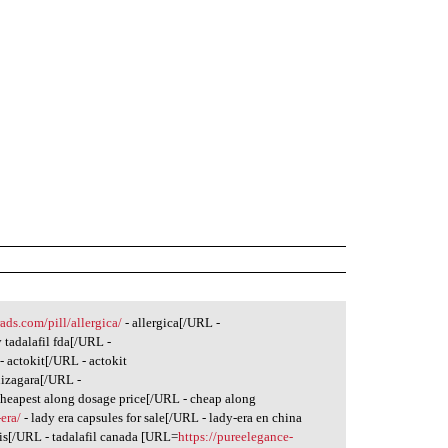
rads.com/pill/allergica/
- allergica[/URL -
 tadalafil fda[/URL -
- actokit[/URL - actokit
nizagara[/URL -
cheapest along dosage price[/URL - cheap along
era/
- lady era capsules for sale[/URL - lady-era en china
lis[/URL - tadalafil canada [URL=
https://pureelegance-