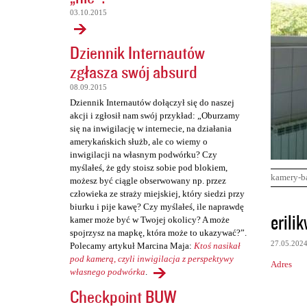
03.10.2015
Dziennik Internautów
zgłasza swój absurd
08.09.2015
Dziennik Internautów dołączył się do naszej
akcji i zgłosił nam swój przykład: „Oburzamy
się na inwigilację w internecie, na działania
amerykańskich służb, ale co wiemy o
inwigilacji na własnym podwórku? Czy
myślałeś, że gdy stoisz sobie pod blokiem,
kamery-b
możesz być ciągle obserwowany np. przez
człowieka ze straży miejskiej, który siedzi przy
biurku i pije kawę? Czy myślałeś, ile naprawdę
K
erili
kamer może być w Twojej okolicy? A może
o
spojrzysz na mapkę, która może to ukazywać?”.
27.05.202
Polecamy artykuł Marcina Maja:
Ktoś nasikał
m
pod kamerą, czyli inwigilacja z perspektywy
Adres
e
własnego podwórka
.
n
Checkpoint BUW