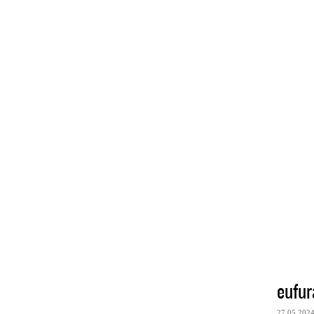
eufur
27.05.202