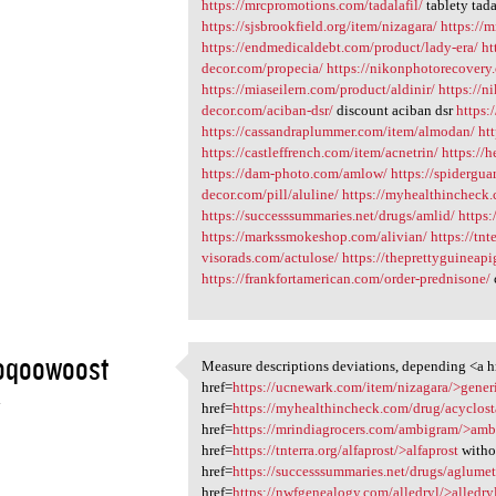
https://mrcpromotions.com/tadalafil/
tablety tada
https://sjsbrookfield.org/item/nizagara/
https://
https://endmedicaldebt.com/product/lady-era/
ht
decor.com/propecia/
https://nikonphotorecovery
https://miaseilern.com/product/aldinir/
https://
decor.com/aciban-dsr/
discount aciban dsr
https:
https://cassandraplummer.com/item/almodan/
ht
https://castleffrench.com/item/acnetrin/
https://h
https://dam-photo.com/amlow/
https://spidergu
decor.com/pill/aluline/
https://myhealthincheck.
https://successsummaries.net/drugs/amlid/
https:
https://markssmokeshop.com/alivian/
https://tnt
visorads.com/actulose/
https://theprettyguinea
https://frankfortamerican.com/order-prednisone/
oqoowoost
Measure descriptions deviations, depending <a h
Measure descriptions
href=
https://ucnewark.com/item/nizagara/>gener
4
href=
https://myhealthincheck.com/drug/acyclos
href=
https://mrindiagrocers.com/ambigram/>am
href=
https://tnterra.org/alfaprost/>alfaprost
withou
href=
https://successsummaries.net/drugs/aglume
href=
https://nwfgenealogy.com/alledryl/>alledry