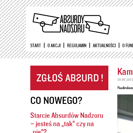
START
O AKCJI
REGULAMIN
AKTUALNOŚCI
O FUN
Kame
10.09.201
Nadesłan
CO NOWEGO?
Starcie Absurdów Nadzoru
– jesteś na „tak” czy na
„nie”?