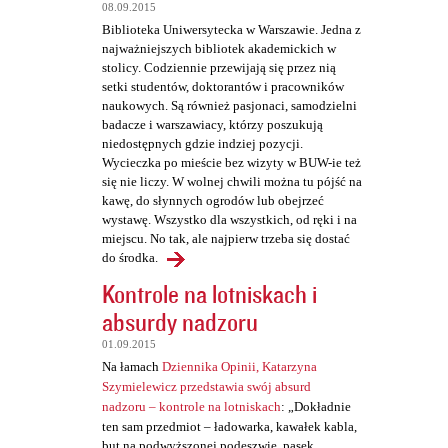
t
08.09.2015
a
Biblioteka Uniwersytecka w Warszawie. Jedna z
najważniejszych bibliotek akademickich w
r
stolicy. Codziennie przewijają się przez nią
z
setki studentów, doktorantów i pracowników
naukowych. Są również pasjonaci, samodzielni
e
badacze i warszawiacy, którzy poszukują
niedostępnych gdzie indziej pozycji.
Wycieczka po mieście bez wizyty w BUW-ie też
się nie liczy. W wolnej chwili można tu pójść na
kawę, do słynnych ogrodów lub obejrzeć
wystawę. Wszystko dla wszystkich, od ręki i na
miejscu. No tak, ale najpierw trzeba się dostać
do środka.
Kontrole na lotniskach i
absurdy nadzoru
01.09.2015
Na łamach
Dziennika Opinii, Katarzyna
Szymielewicz przedstawia swój absurd
nadzoru – kontrole na lotniskach
: „Dokładnie
ten sam przedmiot – ładowarka, kawałek kabla,
but na podwyższonej podeszwie, pasek,