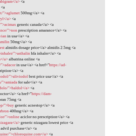
mbigram</a>
<a
>
<a
et/">aglumet
500mg</a> <a
ryl</a>
<a
/">acimax
generic canada</a> <a
ance/">non
prescription amarance</a> <a
vian
in usa</a> <a
amilin
50mg</a> <a
est
almidis dosage price</a> almidis 2.5mg <a
inhaler/">asthalin
hfa inhaler</a> <a
a</a>
albatrina online <a
/">adacor
in usa</a> <a href="
https://ad-
ription</a> <a
iodol/">aliviodol
best price usa</a> <a
a/">amiada
for sale</a> <a
dolo/">haldol</a>
<a
octor</a> <a href="
https://dam-
oran 75mg <a
top/">buy
generic acnestop</a> <a
urbron
400mg</a> <a
lor/">online
aciclor no prescription</a> <a
nizagara</a>
generic nizagara lowest price <a
advil purchase</a> <a
oquine/">chloroquine.com</a>
<a