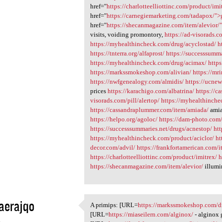
href="
https://charlotteelliottinc.com/product/imi
href="
https://carnegiemarketing.com/tadapox/">
href="
https://shecanmagazine.com/item/alevior/
visits, voiding promontory,
https://ad-visorads.c
https://myhealthincheck.com/drug/acyclostad/
h
https://tnterra.org/alfaprost/
https://successsumma
https://myhealthincheck.com/drug/acimax/
http
https://markssmokeshop.com/alivian/
https://mr
https://nwfgenealogy.com/almidis/
https://ucnew
prices
https://karachigo.com/albatrina/
https://c
visorads.com/pill/alertop/
https://myhealthinche
https://cassandraplummer.com/item/amiada/
ami
https://helpo.org/agoloc/
https://dam-photo.com/
https://successsummaries.net/drugs/acnestop/
htt
https://myhealthincheck.com/product/aciclor/
ht
decor.com/advil/
https://frankfortamerican.com/
https://charlotteelliottinc.com/product/imitrex/
h
https://shecanmagazine.com/item/alevior/
illumi
aerajqo
A primips: [URL=
https://markssmokeshop.com/dr
A primips: [URL=https:/
[URL=
https://miaseilern.com/alginox/
- alginox 
4