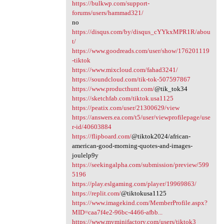
https://bulkwp.com/support-
forums/users/hammad321/
no
https://disqus.com/by/disqus_cYYkxMPR1R/abou
t/
https://www.goodreads.com/user/show/176201119
-tiktok
https://www.mixcloud.com/fahad3241/
https://soundcloud.com/tik-tok-507597867
https://www.producthunt.com/
@tik_tok34
https://sketchfab.com/tiktok.usa1125
https://peatix.com/user/21300629/view
https://answers.ea.com/t5/user/viewprofilepage/use
r-id/40603884
https://flipboard.com/
@tiktok2024/african-
american-good-morning-quotes-and-images-
joulelp9y
https://seekingalpha.com/submission/preview/599
5196
https://play.eslgaming.com/player/19969863/
https://replit.com/
@tiktokusa1125
https://www.imagekind.com/MemberProfile.aspx?
MID=caa7f4e2-96bc-4466-afbb...
https://www.myminifactory.com/users/tiktok3