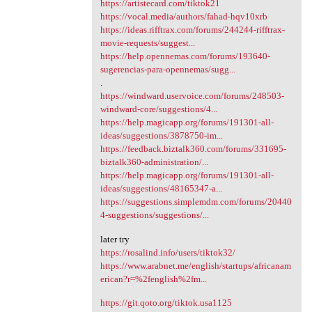
https://artistecard.com/tiktok21
https://vocal.media/authors/fahad-hqv10xrb
https://ideas.rifftrax.com/forums/244244-rifftrax-
movie-requests/suggest...
https://help.opennemas.com/forums/193640-
sugerencias-para-opennemas/sugg...
.
https://windward.uservoice.com/forums/248503-
windward-core/suggestions/4...
https://help.magicapp.org/forums/191301-all-
ideas/suggestions/3878750-im...
https://feedback.biztalk360.com/forums/331695-
biztalk360-administration/...
https://help.magicapp.org/forums/191301-all-
ideas/suggestions/48165347-a...
https://suggestions.simplemdm.com/forums/20440
4-suggestions/suggestions/...
later try
https://rosalind.info/users/tiktok32/
https://www.arabnet.me/english/startups/africanam
erican?r=%2fenglish%2fm...
https://git.qoto.org/tiktok.usa1125