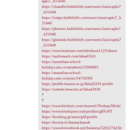
apks7_b51640
https://chandler.bubblelife.com/users/classicapks7
_b51640
https://tempe.bubblelife.com/users/classicapks7_b
51640
https://phoenix.bubblelife.com/users/classicapks7
_b51640
https://glendale.bubblelife.com/users/classicapks7
_b51640
https://www.beatstars.com/tiktokusa1125/about
https://audiomack.com/fahad3241
https://australian-school-
holidays.mn.co/members/23560083
https://australian-school-
holidays.mn.co/posts/54758365
https://profile.hatena.ne.jp/fahad3241/profile
https://website.beacons.ai/fahad3650
?
?
https://www.bitchute.com/channel/JYodeqoX8tsh/
https://www.bitsdujour.com/profiles/gRYzPT
https://booklog.jp/users/gfd/profile
https://boosty.to/dreamchaserh
https://www.brownbook.net/business/52622742/dr