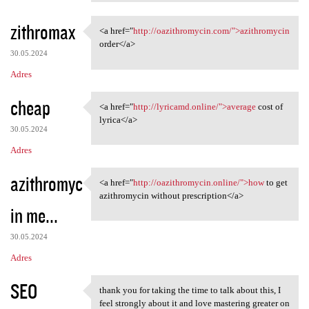
zithromax
<a href="
http://oazithromycin.com/">azithromycin
<a href="http://oazithromycin
order</a>
30.05.2024
Adres
cheap
<a href="
http://lyricamd.online/">average
cost of
<a href="http://lyricamd
lyrica</a>
30.05.2024
Adres
azithromyc
<a href="
http://oazithromycin.online/">how
to get
<a href="http://oazithromycin
azithromycin without prescription</a>
in me...
30.05.2024
Adres
SEO
thank you for taking the time to talk about this, I
thank you for taking the time
feel strongly about it and love mastering greater on