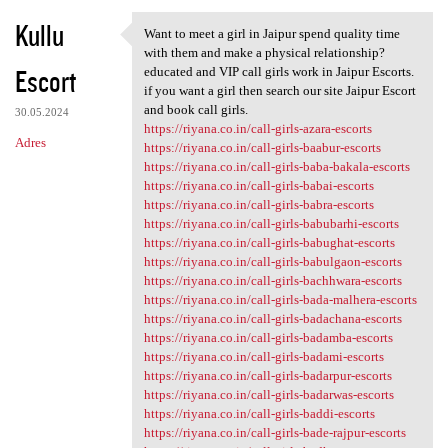
Kullu
Want to meet a girl in Jaipur spend quality time
Want to meet a girl in Jaipur
with them and make a physical relationship?
Escort
educated and VIP call girls work in Jaipur Escorts.
if you want a girl then search our site Jaipur Escort
and book call girls.
30.05.2024
https://riyana.co.in/call-girls-azara-escorts
Adres
https://riyana.co.in/call-girls-baabur-escorts
https://riyana.co.in/call-girls-baba-bakala-escorts
https://riyana.co.in/call-girls-babai-escorts
https://riyana.co.in/call-girls-babra-escorts
https://riyana.co.in/call-girls-babubarhi-escorts
https://riyana.co.in/call-girls-babughat-escorts
https://riyana.co.in/call-girls-babulgaon-escorts
https://riyana.co.in/call-girls-bachhwara-escorts
https://riyana.co.in/call-girls-bada-malhera-escorts
https://riyana.co.in/call-girls-badachana-escorts
https://riyana.co.in/call-girls-badamba-escorts
https://riyana.co.in/call-girls-badami-escorts
https://riyana.co.in/call-girls-badarpur-escorts
https://riyana.co.in/call-girls-badarwas-escorts
https://riyana.co.in/call-girls-baddi-escorts
https://riyana.co.in/call-girls-bade-rajpur-escorts