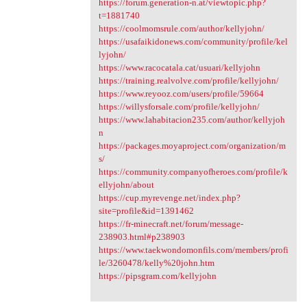
https://forum.generation-n.at/viewtopic.php?
t=1881740
https://coolmomsrule.com/author/kellyjohn/
https://usafaikidonews.com/community/profile/kel
lyjohn/
https://www.racocatala.cat/usuari/kellyjohn
https://training.realvolve.com/profile/kellyjohn/
https://www.reyooz.com/users/profile/59664
https://willysforsale.com/profile/kellyjohn/
https://www.lahabitacion235.com/author/kellyjoh
n
https://packages.moyaproject.com/organization/m
s/
https://community.companyofheroes.com/profile/k
ellyjohn/about
https://cup.myrevenge.net/index.php?
site=profile&id=1391462
https://fr-minecraft.net/forum/message-
238903.html#p238903
https://www.taekwondomonfils.com/members/profi
le/3260478/kelly%20john.htm
https://pipsgram.com/kellyjohn