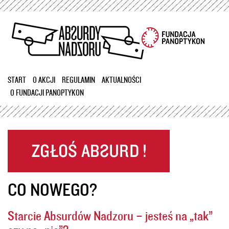
Przejdź
do
treści
START
O AKCJI
REGULAMIN
AKTUALNOŚCI
O FUNDACJI PANOPTYKON
CO NOWEGO?
Starcie Absurdów Nadzoru – jesteś na „tak”