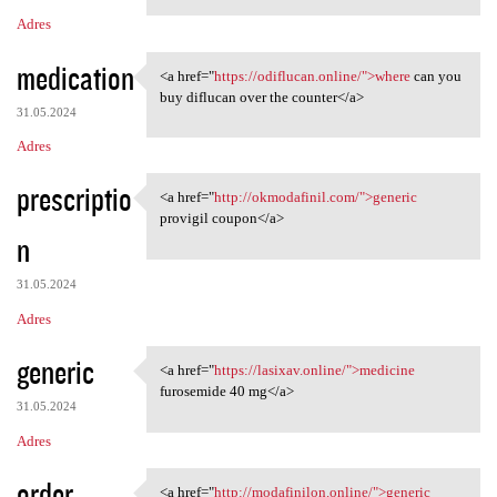
Adres
medication
<a href="
https://odiflucan.online/">where
can you
<a href="https://odiflucan
buy diflucan over the counter</a>
31.05.2024
Adres
prescriptio
<a href="
http://okmodafinil.com/">generic
<a href="http://okmodafinil
provigil coupon</a>
n
31.05.2024
Adres
generic
<a href="
https://lasixav.online/">medicine
<a href="https://lasixav
furosemide 40 mg</a>
31.05.2024
Adres
order
<a href="
http://modafinilon.online/">generic