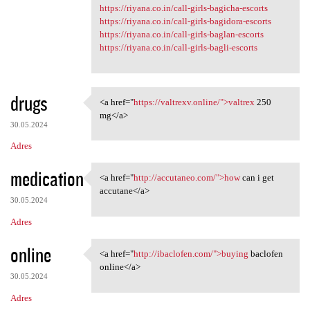
https://riyana.co.in/call-girls-bagicha-escorts
https://riyana.co.in/call-girls-bagidora-escorts
https://riyana.co.in/call-girls-baglan-escorts
https://riyana.co.in/call-girls-bagli-escorts
drugs
<a href="
https://valtrexv.online/">valtrex
250
<a href="https://valtrexv
mg</a>
30.05.2024
Adres
medication
<a href="
http://accutaneo.com/">how
can i get
<a href="http://accutaneo.com
accutane</a>
30.05.2024
Adres
online
<a href="
http://ibaclofen.com/">buying
baclofen
<a href="http://ibaclofen.com
online</a>
30.05.2024
Adres