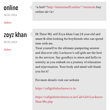
online
<a href="
http://tretinoineff.online/">tretinoin
buy
<a href="http://tretinoineff
online uk</a>
30.05.2024
Adres
zoyz khan
Hi There My self Zoya khan I am 24 year old and
Hi There My self Zoya khan I
smart & slim looking for boyfriends who can spend
30.05.2024
time with me.
Treat yourself to the ultimate pampering session
Adres
and discover why Lucknow’s call girls are the best
in the services. Say goodbye to stress and hello to
serenity as you embark on a journey of relaxation
and rejuvenation. Your body and mind will thank
you for it!
For more details visit our website
https://callgirlinlucknow.co.in
https://callgirlinlucknow.co.in/Call-Girl-Lucknow-
Near-Me.php