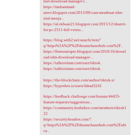
rnet-download-manager-i...
https://muhammad-
areev.blogspot.com/2013/09/cara-membuat-idm-
trial-menja...
https://al-ridwan21.blogspot.com/2015/12/shareit-
for-pc-2511-full-versio...
https://blog.with2.net/search/item?
q=https%3A%2F%2Fdreamchaserhub.com%2F...
https://firmwarespro.blogspot.com/2016/10/downl
oad-idm-download-manager-...
https://talktoislam.com/user/tiktok
.
https://talktoislam.com/user/tiktok
.
.
https://the-blockchain.com/author/tiktok.u/
https://hypothes.is/users/fahad3241
https://feedback.challonge.com/forums/44455-
feature-requests/suggestions...
https://community.hodinkee.com/members/tiktok1
22
https://securityheaders.com/?
q=https%3A%2F%2Fdreamchaserhub.com%2Fafri
ca...