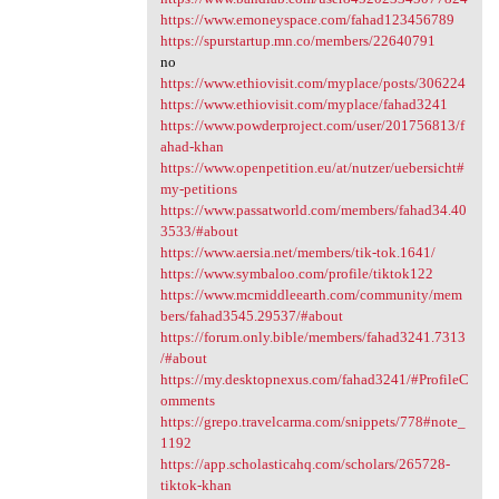
https://www.emoneyspace.com/fahad123456789
https://spurstartup.mn.co/members/22640791
no
https://www.ethiovisit.com/myplace/posts/306224
https://www.ethiovisit.com/myplace/fahad3241
https://www.powderproject.com/user/201756813/f
ahad-khan
https://www.openpetition.eu/at/nutzer/uebersicht#
my-petitions
https://www.passatworld.com/members/fahad34.40
3533/#about
https://www.aersia.net/members/tik-tok.1641/
https://www.symbaloo.com/profile/tiktok122
https://www.mcmiddleearth.com/community/mem
bers/fahad3545.29537/#about
https://forum.only.bible/members/fahad3241.7313
/#about
https://my.desktopnexus.com/fahad3241/#ProfileC
omments
https://grepo.travelcarma.com/snippets/778#note_
1192
https://app.scholasticahq.com/scholars/265728-
tiktok-khan