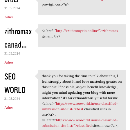
<a href="http://modafinilon
provigil cost</a>
31.05.2024
Adres
zithromax
<a href="
http://ezithromycin.online/">zithromax
<a href="http://ezithromycin
generic</a>
canad...
31.05.2024
Adres
SEO
thank you for taking the time to talk about this, I
thank you for taking the time
feel strongly about it and love mastering greater on
WORLD
this topic. If possible, as you benefit knowledge,
might you mind updating your blog with more
information? it's far extraordinarily useful for me.
31.05.2024
<a href="
https://www.seoworld.in/usa-classified-
Adres
submission-site-list/">best
classified sites in
usa</a> ,
<a href="
https://www.seoworld.in/usa-classified-
submission-site-list/">classified
sites in usa</a> ,