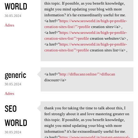
WORLD
this topic. If possible, as you benefit knowledge,
might you mind updating your blog with more
information? it's far extraordinarily useful for me.
30.05.2024
<a href="
https://www.seoworld.in/high-pr-profile-
Adres
creation-sites-list//">profile
creation sites</a> ,
<a href="
https://www.seoworld.in/high-pr-profile-
creation-sites-list/">profile
creation websites</a> ,
<a href="
https://www.seoworld.in/high-pr-profile-
creation-sites-list/">profile
creation sites list</a> ,
generic
<a href="
http://diflucanr.online/">diflucan
<a href="http://diflucanr
discount</a>
30.05.2024
Adres
SEO
thank you for taking the time to talk about this, I
thank you for taking the time
feel strongly about it and love mastering greater on
WORLD
this topic. If possible, as you benefit knowledge,
might you mind updating your blog with more
information? it's far extraordinarily useful for me.
30.05.2024
<a href="
https://www.seoworld.in/instant-approval-