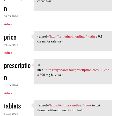
cheap</a>
n
30.05.2024
Adres
price
<a href="
http://rettretinoin.online/">retin
a 0.1
<a href="http://rettretinoin
cream for sale</a>
30.05.2024
Adres
prescriptio
<a
<a href="https:/
href="
https://lyricawithoutprescription.com/">lyric
n
a
300 mg buy</a>
31.05.2024
Adres
tablets
<a href="
https://eflomax.online/">how
to get
<a href="https://eflomax
flomax without prescription</a>
31.05.2024