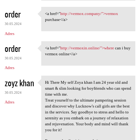
order
<a href="
http://vermox.company/">vermox
<a href="http://vermox
purchase</a>
30.05.2024
Adres
order
<a href="
http://vermoxin.online/">where
can i buy
<a href="http://vermoxin
vermox online</a>
30.05.2024
Adres
zoyz khan
Hi There My self Zoya khan I am 24 year old and
Hi There My self Zoya khan I
smart & slim looking for boyfriends who can spend
30.05.2024
time with me.
Treat yourself to the ultimate pampering session
Adres
and discover why Lucknow’s call girls are the best
in the services. Say goodbye to stress and hello to
serenity as you embark on a journey of relaxation
and rejuvenation. Your body and mind will thank
you for it!