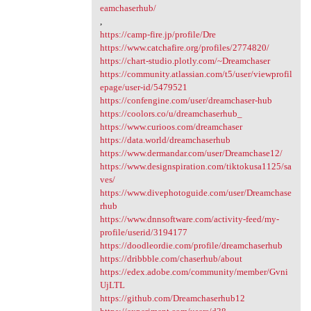
eamchaserhub/
,
https://camp-fire.jp/profile/Dre
https://www.catchafire.org/profiles/2774820/
https://chart-studio.plotly.com/~Dreamchaser
https://community.atlassian.com/t5/user/viewprofil
epage/user-id/5479521
https://confengine.com/user/dreamchaser-hub
https://coolors.co/u/dreamchaserhub_
https://www.curioos.com/dreamchaser
https://data.world/dreamchaserhub
https://www.dermandar.com/user/Dreamchase12/
https://www.designspiration.com/tiktokusa1125/sa
ves/
https://www.divephotoguide.com/user/Dreamchase
rhub
https://www.dnnsoftware.com/activity-feed/my-
profile/userid/3194177
https://doodleordie.com/profile/dreamchaserhub
https://dribbble.com/chaserhub/about
https://edex.adobe.com/community/member/Gvni
UjLTL
https://github.com/Dreamchaserhub12