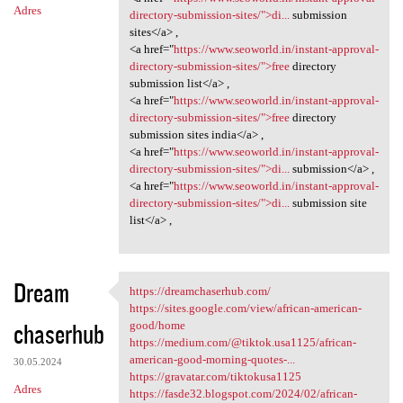
Adres
directory-submission-sites/">di...
submission
sites</a> ,
<a href="
https://www.seoworld.in/instant-approval-
directory-submission-sites/">free
directory
submission list</a> ,
<a href="
https://www.seoworld.in/instant-approval-
directory-submission-sites/">free
directory
submission sites india</a> ,
<a href="
https://www.seoworld.in/instant-approval-
directory-submission-sites/">di...
submission</a> ,
<a href="
https://www.seoworld.in/instant-approval-
directory-submission-sites/">di...
submission site
list</a> ,
Dream
https://dreamchaserhub.com/
https://dreamchaserhub.com/
https://sites.google.com/view/african-american-
chaserhub
good/home
https://medium.com/@tiktok.usa1125/african-
american-good-morning-quotes-...
30.05.2024
https://gravatar.com/tiktokusa1125
Adres
https://fasde32.blogspot.com/2024/02/african-