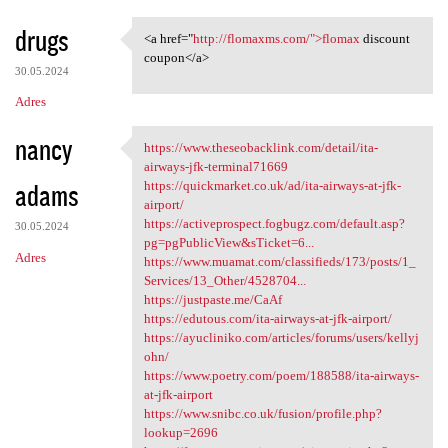
drugs
<a href="
http://flomaxms.com/">flomax
discount
<a href="http://flomaxms.com/
coupon</a>
30.05.2024
Adres
nancy
https://www.theseobacklink.com/detail/ita-
https://www.theseobacklink
airways-jfk-terminal71669
adams
https://quickmarket.co.uk/ad/ita-airways-at-jfk-
airport/
https://activeprospect.fogbugz.com/default.asp?
30.05.2024
pg=pgPublicView&sTicket=6...
Adres
https://www.muamat.com/classifieds/173/posts/1_
Services/13_Other/4528704...
https://justpaste.me/CaAf
https://edutous.com/ita-airways-at-jfk-airport/
https://ayucliniko.com/articles/forums/users/kellyj
ohn/
https://www.poetry.com/poem/188588/ita-airways-
at-jfk-airport
https://www.snibc.co.uk/fusion/profile.php?
lookup=2696