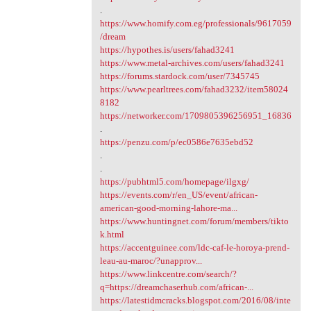
.
https://www.homify.com.eg/professionals/9617059
/dream
https://hypothes.is/users/fahad3241
https://www.metal-archives.com/users/fahad3241
https://forums.stardock.com/user/7345745
https://www.pearltrees.com/fahad3232/item58024
8182
https://networker.com/1709805396256951_16836
.
https://penzu.com/p/ec0586e7635ebd52
.
.
https://pubhtml5.com/homepage/ilgxg/
https://events.com/r/en_US/event/african-
american-good-morning-lahore-ma...
https://www.huntingnet.com/forum/members/tikto
k.html
https://accentguinee.com/ldc-caf-le-horoya-prend-
leau-au-maroc/?unapprov...
https://www.linkcentre.com/search/?
q=https://dreamchaserhub.com/african-...
https://latestidmcracks.blogspot.com/2016/08/inte