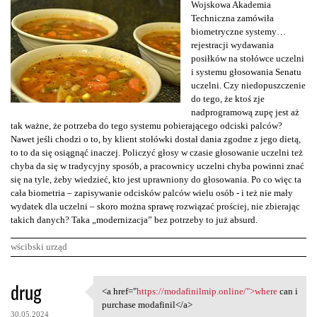
Wojskowa Akademia
Techniczna zamówiła
biometryczne systemy…
rejestracji wydawania
posiłków na stołówce uczelni
i systemu głosowania Senatu
uczelni. Czy niedopuszczenie
do tego, że ktoś zje
nadprogramową zupę jest aż
tak ważne, że potrzeba do tego systemu pobierającego odciski palców?
Nawet jeśli chodzi o to, by klient stołówki dostał dania zgodne z jego dietą,
to to da się osiągnąć inaczej. Policzyć głosy w czasie głosowanie uczelni też
chyba da się w tradycyjny sposób, a pracownicy uczelni chyba powinni znać
się na tyle, żeby wiedzieć, kto jest uprawniony do głosowania. Po co więc ta
cała biometria – zapisywanie odcisków palców wielu osób - i też nie mały
wydatek dla uczelni – skoro można sprawę rozwiązać prościej, nie zbierając
takich danych? Taka „modernizacja” bez potrzeby to już absurd.
wścibski urząd
K
drug
<a href="
https://modafinilmip.online/">where
can i
<a href="https://modafinilmip
o
purchase modafinil</a>
30.05.2024