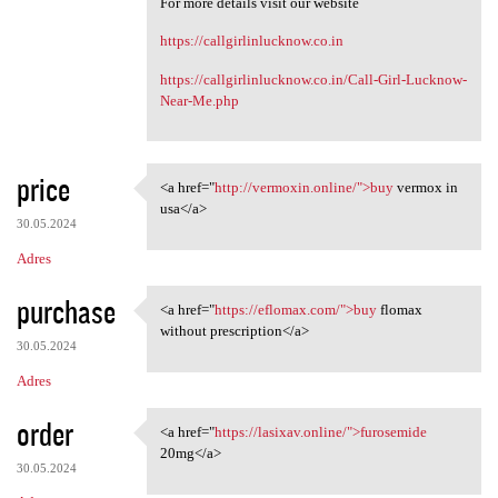
For more details visit our website
https://callgirlinlucknow.co.in
https://callgirlinlucknow.co.in/Call-Girl-Lucknow-
Near-Me.php
price
<a href="
http://vermoxin.online/">buy
vermox in
<a href="http://vermoxin
usa</a>
30.05.2024
Adres
purchase
<a href="
https://eflomax.com/">buy
flomax
<a href="https://eflomax.com/
without prescription</a>
30.05.2024
Adres
order
<a href="
https://lasixav.online/">furosemide
<a href="https://lasixav
20mg</a>
30.05.2024