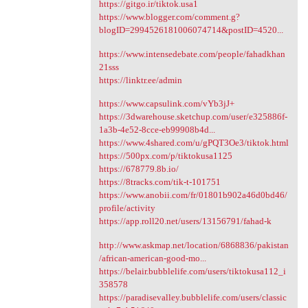
https://gitgo.ir/tiktok.usa1
https://www.blogger.com/comment.g?
blogID=2994526181006074714&postID=4520...
https://www.intensedebate.com/people/fahadkhan
21sss
https://linktr.ee/admin
https://www.capsulink.com/vYb3jJ+
https://3dwarehouse.sketchup.com/user/e325886f-
1a3b-4e52-8cce-eb99908b4d...
https://www.4shared.com/u/gPQT3Oe3/tiktok.html
https://500px.com/p/tiktokusa1125
https://678779.8b.io/
https://8tracks.com/tik-t-101751
https://www.anobii.com/fr/01801b902a46d0bd46/
profile/activity
https://app.roll20.net/users/13156791/fahad-k
http://www.askmap.net/location/6868836/pakistan
/african-american-good-mo...
https://belair.bubblelife.com/users/tiktokusa112_i
358578
https://paradisevalley.bubblelife.com/users/classic