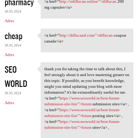
pharmacy
<a href="
http://odiflucan.online/">diflucan
200
<a href="http://odiflucan
mg capsules</a>
30.05.2024
Adres
cheap
<a href="
http://diflucand.com/">diflucan
coupon
<a href="http://diflucand.com
canada</a>
30.05.2024
Adres
SEO
thank you for taking the time to talk about this, I
thank you for taking the time
feel strongly about it and love mastering greater on
WORLD
this topic. If possible, as you benefit knowledge,
might you mind updating your blog with more
information? it's far extraordinarily useful for me.
30.05.2024
<a href="
https://www.seoworld.in/best-forum-
Adres
submission-site-list/">forum
submission sites</a> ,
<a href="
https://www.seoworld.in/best-forum-
submission-site-list/">forum
posting sites</a> ,
<a href="
https://www.seoworld.in/best-forum-
submission-site-list/">forum
sites</a> ,