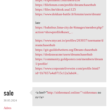
https://experiment.com/users/d38
https://fileforum.com/profile/dreamchaserhub
https://files.fm/tiktok.usa1125
https://www.dokkan-battle.fr/forums/users/dream/
late
https://bahnbus.lima-city.de/4images/member.php?
action=showprofile&user_...
https://www.mycast.io/profiles/263037/username/d
reamchaserhub
https://git.guildofwriters.org/Dream-chaserhub
https://desksnear.me/users/dreamchaserhub
https://community.goldposter.com/members/dream
1/profile/
https://www.corporatelivewire.com/profile.html?
id=1b7657a4a9715c12a3abd4...
sale
<a href="
http://zithromaxl.online/">zithromax
no
<a href="http://zithromaxl
rx</a>
30.05.2024
Adres