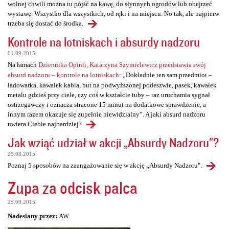
wolnej chwili można tu pójść na kawę, do słynnych ogrodów lub obejrzeć
wystawę. Wszystko dla wszystkich, od ręki i na miejscu. No tak, ale najpierw
trzeba się dostać do środka.
Kontrole na lotniskach i absurdy nadzoru
01.09.2015
Na łamach
Dziennika Opinii, Katarzyna Szymielewicz przedstawia swój
absurd nadzoru – kontrole na lotniskach
: „Dokładnie ten sam przedmiot –
ładowarka, kawałek kabla, but na podwyższonej podeszwie, pasek, kawałek
metalu gdzieś przy ciele, czy coś w kształcie tuby – raz uruchamia sygnał
ostrzegawczy i oznacza stracone 15 minut na dodatkowe sprawdzenie, a
innym razem okazuje się zupełnie niewidzialny”. A jaki absurd nadzoru
uwiera Ciebie najbardziej?
Jak wziąć udział w akcji „Absurdy Nadzoru"?
25.08.2015
Poznaj 5 sposobów na zaangażowanie się w akcję „Absurdy Nadzoru".
Zupa za odcisk palca
25.09.2015
Nadesłany przez:
AW