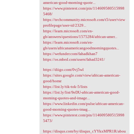
american-good-morning-quote...
https://www.pinterest.com/pin/114609580515998
5468/
https://techcommunity.microsoft.com/t5/user/view
profilepage/user-id/2329...
https://learn.microsoft.com/en-
gb/answers/questions/1575284/african-amer...
https://learn.microsoft.com/en-
gb/users/africanamericangoodmorningquotes...
https://wefunder.com/fahadkhan7
https://os.mbed.com/users/fahad3241/
https://diigo.com/0vj5wl
https://sites.google.com/view/african-american-
good/home
https://list.ly/tik-tok-5/lists
https://list.ly/list/9eDU-african-american-good-
morning-quotes-and-image...
https://www.linkedin.com/pulse/african-american-
good-morning-quotes-imag...
https://www.pinterest.com/pin/114609580515998
5473/
https://disqus.com/by/disqus_cYYkxMPR1R/abou