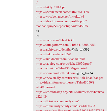
t/
https://bit.ly/3TfkOpc
https://speakerdeck.com/tiktokusa1125
https://www.behance.net/tiktoktok4
https://idea.informer.com/profile.php?
mod=addproj&step=setup&id=345975
no
no
https://issuu.com/fahad3241
https://form.jotform.com/240634133659053
https://archive.org/details/
@tik_tok592
https://linktr.ee/fahad3241
https://hub.docker.com/u/fahad3650
https://tabelog.com/rvwr/fahad3650/prof/
https://about.me/fahad3650/getstarted
https://www.producthunt.com/
@tik_tok34
https://www.credly.com/users/tik-tok-khan/badges
http://idea.informer.com/users/Fahad3650/?
what=personal
https://sf.wordcamp.org/2014/forums/users/hamma
d32143/
https://tiktokusa.contently.com/
https://community.windy.com/user/tik-tok-3
https://www.bandlab.com/user8452023345077824