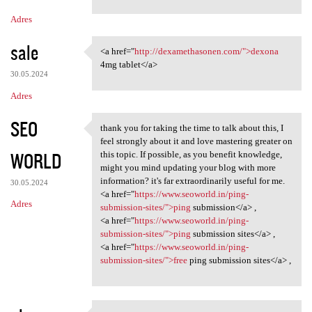
m
Adres
e
n
sale
<a href="
http://dexamethasonen.com/">dexona
<a href="http:/
t
4mg tablet</a>
30.05.2024
a
Adres
r
z
SEO
thank you for taking the time to talk about this, I
thank you for taking the time
e
feel strongly about it and love mastering greater on
WORLD
this topic. If possible, as you benefit knowledge,
might you mind updating your blog with more
information? it's far extraordinarily useful for me.
30.05.2024
<a href="
https://www.seoworld.in/ping-
Adres
submission-sites/">ping
submission</a> ,
<a href="
https://www.seoworld.in/ping-
submission-sites/">ping
submission sites</a> ,
<a href="
https://www.seoworld.in/ping-
submission-sites/">free
ping submission sites</a> ,