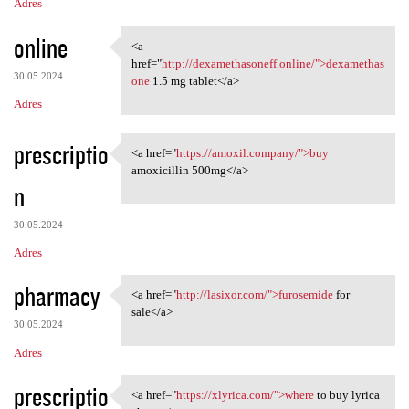
Adres
online
<a
<a href="http:/
href="
http://dexamethasoneff.online/">dexamethas
30.05.2024
one
1.5 mg tablet</a>
Adres
prescriptio
<a href="
https://amoxil.company/">buy
<a href="https://amoxil
amoxicillin 500mg</a>
n
30.05.2024
Adres
pharmacy
<a href="
http://lasixor.com/">furosemide
for
<a href="http://lasixor.com/"
sale</a>
30.05.2024
Adres
prescriptio
<a href="
https://xlyrica.com/">where
to buy lyrica
<a href="https://xlyrica.com/