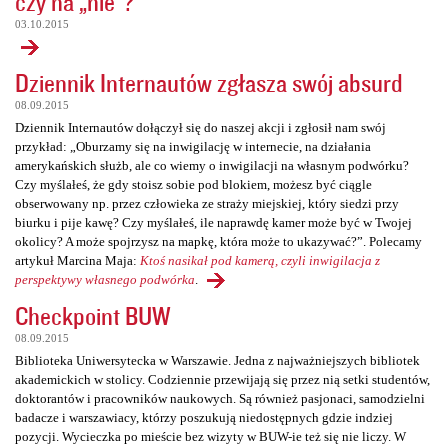
czy na „nie”?
03.10.2015
Dziennik Internautów zgłasza swój absurd
08.09.2015
Dziennik Internautów dołączył się do naszej akcji i zgłosił nam swój
przykład: „Oburzamy się na inwigilację w internecie, na działania
amerykańskich służb, ale co wiemy o inwigilacji na własnym podwórku?
Czy myślałeś, że gdy stoisz sobie pod blokiem, możesz być ciągle
obserwowany np. przez człowieka ze straży miejskiej, który siedzi przy
biurku i pije kawę? Czy myślałeś, ile naprawdę kamer może być w Twojej
okolicy? A może spojrzysz na mapkę, która może to ukazywać?”. Polecamy
artykuł Marcina Maja:
Ktoś nasikał pod kamerą, czyli inwigilacja z
perspektywy własnego podwórka
.
Checkpoint BUW
08.09.2015
Biblioteka Uniwersytecka w Warszawie. Jedna z najważniejszych bibliotek
akademickich w stolicy. Codziennie przewijają się przez nią setki studentów,
doktorantów i pracowników naukowych. Są również pasjonaci, samodzielni
badacze i warszawiacy, którzy poszukują niedostępnych gdzie indziej
pozycji. Wycieczka po mieście bez wizyty w BUW-ie też się nie liczy. W