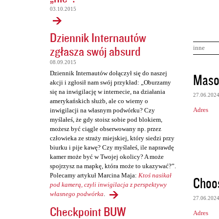
03.10.2015
Dziennik Internautów
zgłasza swój absurd
inne
08.09.2015
K
Dziennik Internautów dołączył się do naszej
Maso
akcji i zgłosił nam swój przykład: „Oburzamy
o
się na inwigilację w internecie, na działania
27.06.202
m
amerykańskich służb, ale co wiemy o
Adres
inwigilacji na własnym podwórku? Czy
e
myślałeś, że gdy stoisz sobie pod blokiem,
n
możesz być ciągle obserwowany np. przez
człowieka ze straży miejskiej, który siedzi przy
t
biurku i pije kawę? Czy myślałeś, ile naprawdę
a
kamer może być w Twojej okolicy? A może
r
spojrzysz na mapkę, która może to ukazywać?”.
Polecamy artykuł Marcina Maja:
Ktoś nasikał
Choo
z
pod kamerą, czyli inwigilacja z perspektywy
e
własnego podwórka
.
27.06.202
Checkpoint BUW
Adres