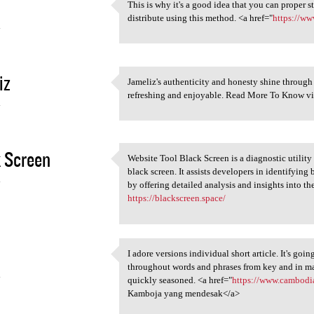
This is why it's a good idea that you can proper 
This is why it's a good idea
distribute using this method. <a href="
https://ww
4
iz
Jameliz's authenticity and honesty shine through h
Jameliz's authenticity and
refreshing and enjoyable. Read More To Know vi
4
 Screen
Website Tool Black Screen is a diagnostic utility
Website Tool Black Screen is
black screen. It assists developers in identifyin
4
by offering detailed analysis and insights into th
https://blackscreen.space/
I adore versions individual short article. It's goi
I adore versions individual
throughout words and phrases from key and in man
4
quickly seasoned. <a href="
https://www.cambodia
Kamboja yang mendesak</a>