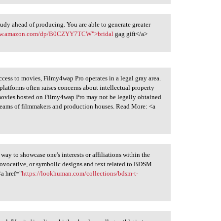
study ahead of producing. You are able to generate greater
www.amazon.com/dp/B0CZYY7TCW">bridal
gag gift</a>
ccess to movies, Filmy4wap Pro operates in a legal gray area.
platforms often raises concerns about intellectual property
movies hosted on Filmy4wap Pro may not be legally obtained
treams of filmmakers and production houses. Read More: <a
way to showcase one's interests or affiliations within the
ovocative, or symbolic designs and text related to BDSM
<a href="
https://lookhuman.com/collections/bdsm-t-