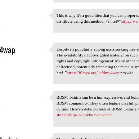
This is why it's a good idea that you can proper 
This is why it's a good idea
distribute using this method. <a href="
https://
4
y4wap
Despite its popularity among users seeking free a
Despite its popularity among
The availability of copyrighted material on such 
4
rights and copyright infringement. Many of the 
or licensed, potentially impacting the revenue s
href="
https://filmy4.org/">filmy4wap
pro</a>
BDSM T-shirts can be a fun, expressive, and bold 
BDSM T-shirts can be a fun,
BDSM community. They often feature playful, pr
4
culture. Here’s a detailed look at BDSM T-shirts:
shirts">https://lookhuman.com/c...