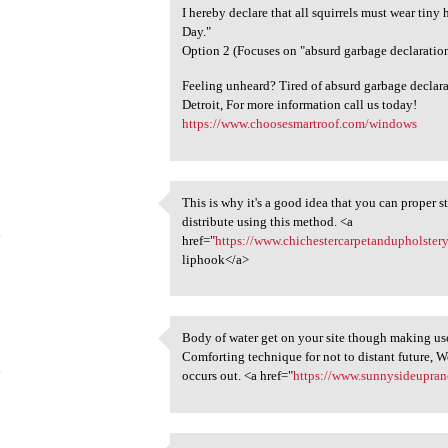
I hereby declare that all squirrels must wear tin
Day."
Option 2 (Focuses on "absurd garbage declarations
Feeling unheard? Tired of absurd garbage declarat
Detroit, For more information call us today!
https://www.choosesmartroof.com/windows
This is why it's a good idea that you can proper 
This is why it's a good idea
distribute using this method. <a
4
href="
https://www.chichestercarpetandupholster
liphook</a>
Body of water get on your site though making use
Body of water get on your
Comforting technique for not to distant future, 
4
occurs out. <a href="
https://www.sunnysideupran