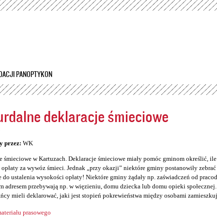
Przejdź
do
treści
DACJI PANOPTYKON
rdalne deklaracje śmieciowe
5
y przez:
WK
e śmieciowe w Kartuzach. Deklaracje śmieciowe miały pomóc gminom określić, il
opłaty za wywóz śmieci. Jednak „przy okazji” niektóre gminy postanowiły zebrać so
 do ustalenia wysokości opłaty! Niektóre gminy żądały np. zaświadczeń od prac
 adresem przebywają np. w więzieniu, domu dziecka lub domu opieki społecznej. 
ńcy mieli deklarować, jaki jest stopień pokrewieństwa między osobami zamieszku
ateriału prasowego