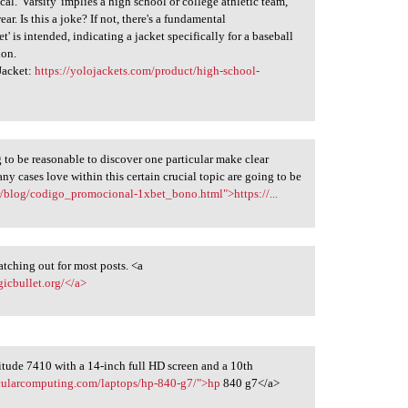
al. 'Varsity' implies a high school or college athletic team,
ar. Is this a joke? If not, there's a fundamental
' is intended, indicating a jacket specifically for a baseball
ion.
 Jacket:
https://yolojackets.com/product/high-school-
ng to be reasonable to discover one particular make clear
y cases love within this certain crucial topic are going to be
br/blog/codigo_promocional-1xbet_bono.html">https://...
watching out for most posts. <a
icbullet.org/</a>
itude 7410 with a 14-inch full HD screen and a 10th
ircularcomputing.com/laptops/hp-840-g7/">hp
840 g7</a>