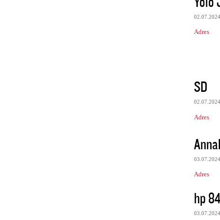
Yolo 
02.07.202
Adres
SD
02.07.202
Adres
Annal
03.07.202
Adres
hp 84
03.07.202