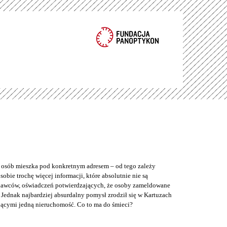
e osób mieszka pod konkretnym adresem – od tego zależy
bie trochę więcej informacji, które absolutnie nie są
odawców, oświadczeń potwierdzających, że osoby zameldowane
Jednak najbardziej absurdalny pomysł zrodził się w Kartuzach
jącymi jedną nieruchomość. Co to ma do śmieci?