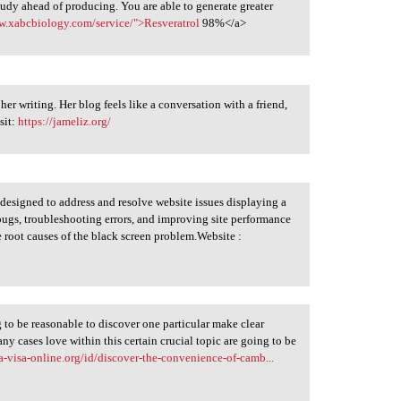
study ahead of producing. You are able to generate greater
w.xabcbiology.com/service/">Resveratrol
98%</a>
er writing. Her blog feels like a conversation with a friend,
sit:
https://jameliz.org/
 designed to address and resolve website issues displaying a
g bugs, troubleshooting errors, and improving site performance
e root causes of the black screen problem.Website :
ng to be reasonable to discover one particular make clear
y cases love within this certain crucial topic are going to be
-visa-online.org/id/discover-the-convenience-of-camb...