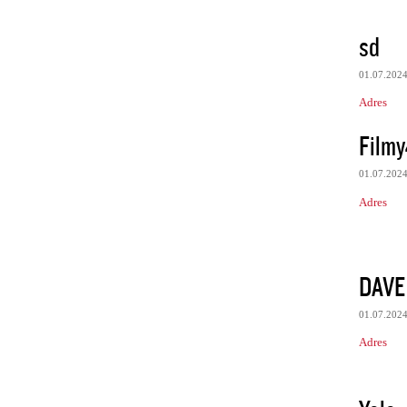
sd
01.07.202
Adres
Film
01.07.202
Adres
DAVE
01.07.202
Adres