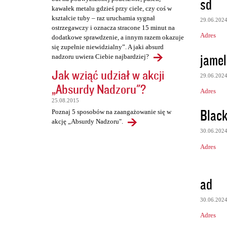
sd
kawałek metalu gdzieś przy ciele, czy coś w
kształcie tuby – raz uruchamia sygnał
29.06.202
ostrzegawczy i oznacza stracone 15 minut na
Adres
dodatkowe sprawdzenie, a innym razem okazuje
się zupełnie niewidzialny”. A jaki absurd
jamel
nadzoru uwiera Ciebie najbardziej?
Jak wziąć udział w akcji
29.06.202
„Absurdy Nadzoru"?
Adres
25.08.2015
Black
Poznaj 5 sposobów na zaangażowanie się w
akcję „Absurdy Nadzoru".
30.06.202
Adres
ad
30.06.202
Adres