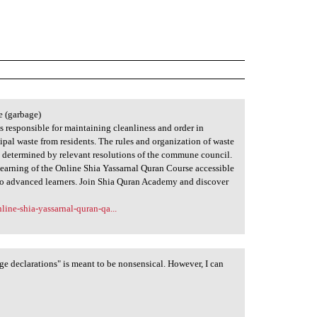
e (garbage)
s responsible for maintaining cleanliness and order in
ipal waste from residents. The rules and organization of waste
e determined by relevant resolutions of the commune council.
learning of the Online Shia Yassarnal Quran Course accessible
 to advanced learners. Join Shia Quran Academy and discover
ne-shia-yassarnal-quran-qa...
bage declarations" is meant to be nonsensical. However, I can