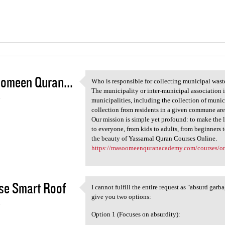
omeen Quran...
Who is responsible for collecting municipal wast
Who is responsible for
The municipality or inter-municipal association i
4
municipalities, including the collection of munic
collection from residents in a given commune ar
Our mission is simple yet profound: to make the 
to everyone, from kids to adults, from beginners
the beauty of Yassarnal Quran Courses Online.
https://masoomeenquranacademy.com/courses/onli
se Smart Roof
I cannot fulfill the entire request as "absurd gar
I cannot fulfill the entire
give you two options:
4
Option 1 (Focuses on absurdity):