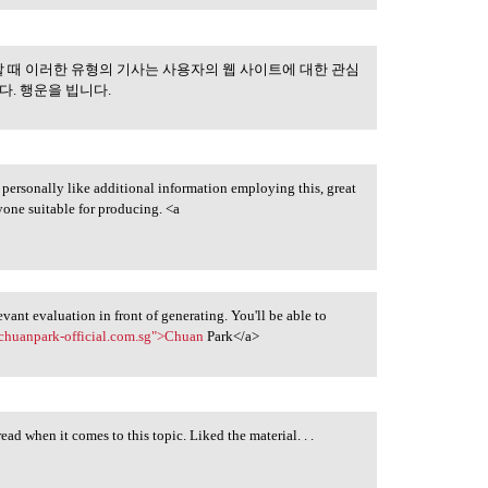
할 때 이러한 유형의 기사는 사용자의 웹 사이트에 대한 관심
은 정보를 감안할 때
다. 행운을 빕니다.
d personally like additional information employing this, great
nyone suitable for producing. <a
evant evaluation in front of generating. You'll be able to
echuanpark-official.com.sg">Chuan
Park</a>
read when it comes to this topic. Liked the material. . .