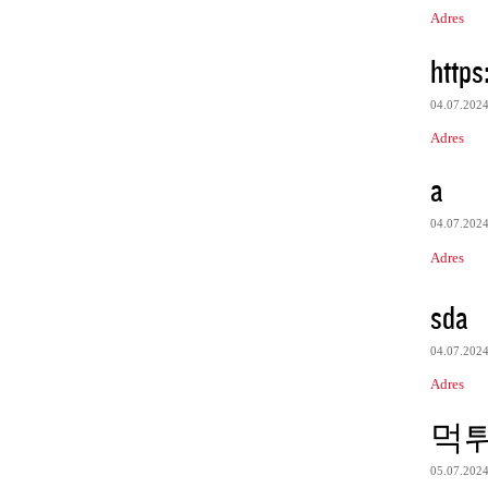
Adres
https
04.07.202
Adres
a
04.07.202
Adres
sda
04.07.202
Adres
먹
05.07.202