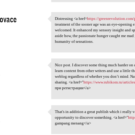
novace
Distressing <a href=
https://greenrevolution.com
Distressing <a href=https:/
treatment of the sooner age was an eye-opening 
4
welcomed. It enhanced my sensory insight and spa
aside how, the passionate hunger caught me mad g
humanity of sensations.
Nice post. I discover some thing much harder on 
Nice post. I discover some
learn content from other writers and use a little 
4
weblog regardless of whether you don’t mind. Nat
sharing. <a href="
https://www.rubikom.ru/articl
при регистрации</a>
That's in addition a great publish which i really 
That's in addition a great
opportunity to discover something. <a href="
htt
4
gampang menang</a>