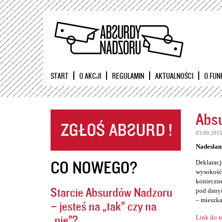
START
O AKCJI
REGULAMIN
AKTUALNOŚCI
O FUN
Absu
03.09.201
Nadesłan
CO NOWEGO?
Deklaracj
wysokość 
konieczne
Starcie Absurdów Nadzoru
pod danym
– mieszka
– jesteś na „tak” czy na
„nie”?
Link do m