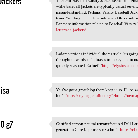
Jackets
The term 'Baseball Varsity Jacket' seems nonsensic
The term 'Baseball Varsity
while baseball jackets are typically casual outerwe
4
misunderstanding. Perhaps 'Varsity Baseball Jacket
team. Wording it clearly would avoid this confus
For more information related to Baseball Varsity
letterman-jackets/
I adore versions individual short article. It's goi
I adore versions individual
throughout words and phrases from key and in man
4
quickly seasoned. <a href="
https://elysios.com.
isa
You’ve got a great blog there keep it up. I’ll be 
You’ve got a great blog there
href="
https://mymagicbullet.org/">https://mymag
4
0 g7
Certified carbon-neutral remanufactured Dell Lat
Certified carbon-neutral
generation Core-i5 processor <a href="
https://c
4