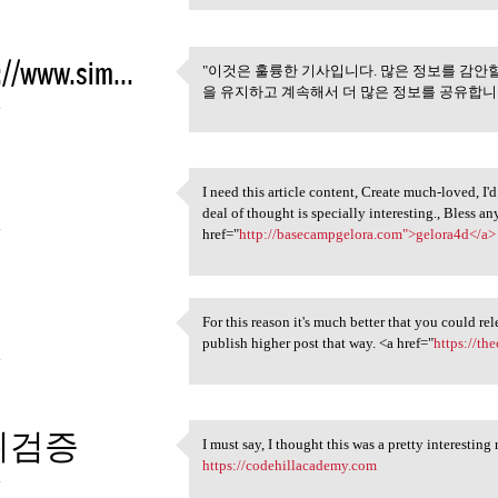
://www.sim...
"이것은 훌륭한 기사입니다. 많은 정보를 감안
"이것은 훌륭한 기사입니다. 많
을 유지하고 계속해서 더 많은 정보를 공유합니
4
I need this article content, Create much-loved, I'
I need this article content,
deal of thought is specially interesting., Bless a
4
href="
http://basecampgelora.com">gelora4d</a>
For this reason it's much better that you could rel
For this reason it's much
publish higher post that way. <a href="
https://th
4
튀검증
I must say, I thought this was a pretty interesting 
I must say, I thought this
https://codehillacademy.com
4