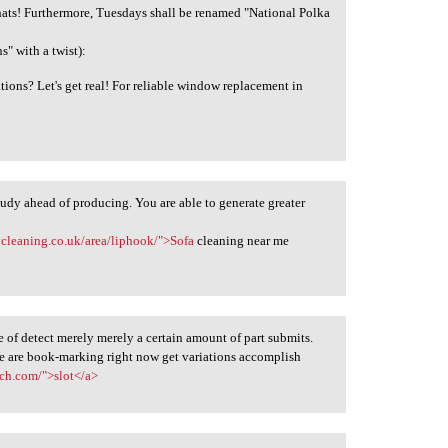
y hats! Furthermore, Tuesdays shall be renamed "National Polka
" with a twist):
ions? Let's get real! For reliable window replacement in
study ahead of producing. You are able to generate greater
ycleaning.co.uk/area/liphook/">Sofa
cleaning near me
 of detect merely merely a certain amount of part submits.
We are book-marking right now get variations accomplish
ch.com/">slot</a>