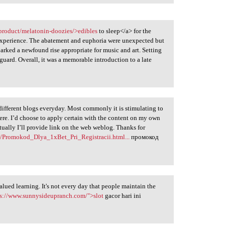
/product/melatonin-doozies/>edibles
to sleep</a> for the
experience. The abatement and euphoria were unexpected but
rked a newfound rise appropriate for music and art. Setting
uard. Overall, it was a memorable introduction to a late
different blogs everyday. Most commonly it is stimulating to
there. I’d choose to apply certain with the content on my own
ually I’ll provide link on the web weblog. Thanks for
es/Promokod_Dlya_1xBet_Pri_Registracii.html...
промокод
valued learning. It's not every day that people maintain the
ps://www.sunnysideupranch.com/">slot
gacor hari ini