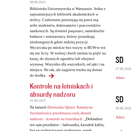
08.09.2015
Biblioteka Uniwersytecka w Warszawie. Jedna z
najważniejszych bibliotek akademickich w
stolicy. Codziennie przewijają się przez nią
setki studentów, doktorantów i pracowników
naukowych. Są również pasjonaci, samodzielni
badacze i warszawiacy, którzy poszukują
niedostępnych gdzie indziej pozycji.
Wycieczka po mieście bez wizyty w BUW-ie też
się nie liczy. W wolnej chwili można tu pójść na
SD
kawę, do słynnych ogrodów lub obejrzeć
wystawę. Wszystko dla wszystkich, od ręki i na
27.06.202
miejscu. No tak, ale najpierw trzeba się dostać
do środka.
Adres
Kontrole na lotniskach i
absurdy nadzoru
SD
01.09.2015
Na łamach
Dziennika Opinii, Katarzyna
28.06.202
Szymielewicz przedstawia swój absurd
Adres
nadzoru – kontrole na lotniskach
: „Dokładnie
ten sam przedmiot – ładowarka, kawałek kabla,
but na podwyższonej podeszwie, pasek,