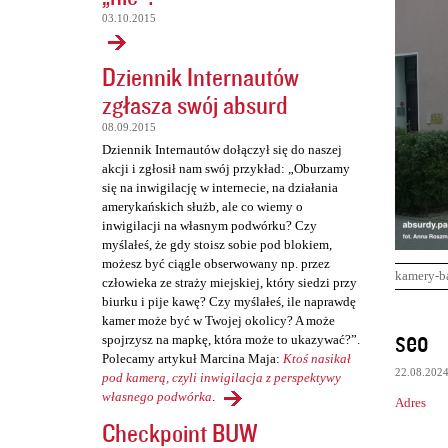
03.10.2015
Dziennik Internautów
zgłasza swój absurd
08.09.2015
Dziennik Internautów dołączył się do naszej
akcji i zgłosił nam swój przykład: „Oburzamy
się na inwigilację w internecie, na działania
amerykańskich służb, ale co wiemy o
inwigilacji na własnym podwórku? Czy
myślałeś, że gdy stoisz sobie pod blokiem,
możesz być ciągle obserwowany np. przez
kamery-b
człowieka ze straży miejskiej, który siedzi przy
biurku i pije kawę? Czy myślałeś, ile naprawdę
kamer może być w Twojej okolicy? A może
K
seo
spojrzysz na mapkę, która może to ukazywać?”.
o
Polecamy artykuł Marcina Maja:
Ktoś nasikał
22.08.202
m
pod kamerą, czyli inwigilacja z perspektywy
własnego podwórka
.
Adres
e
Checkpoint BUW
n