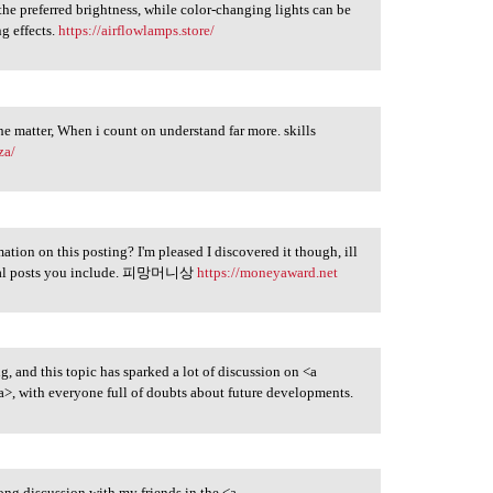
the preferred brightness, while color-changing lights can be
ng effects.
https://airflowlamps.store/
he matter, When i count on understand far more. skills
za/
ation on this posting? I'm pleased I discovered it though, ill
ional posts you include. 피망머니상
https://moneyaward.net
, and this topic has sparked a lot of discussion on <a
, with everyone full of doubts about future developments.
long discussion with my friends in the <a