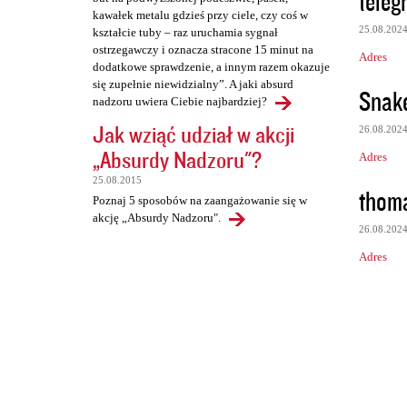
tele
kawałek metalu gdzieś przy ciele, czy coś w
25.08.202
kształcie tuby – raz uruchamia sygnał
ostrzegawczy i oznacza stracone 15 minut na
Adres
dodatkowe sprawdzenie, a innym razem okazuje
się zupełnie niewidzialny”. A jaki absurd
Snake
nadzoru uwiera Ciebie najbardziej?
Jak wziąć udział w akcji
26.08.202
„Absurdy Nadzoru"?
Adres
25.08.2015
thom
Poznaj 5 sposobów na zaangażowanie się w
akcję „Absurdy Nadzoru".
26.08.202
Adres