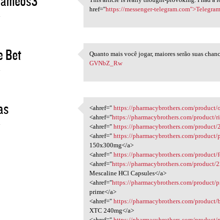
grameos3
This article is really
href="
https://messenger-telegram.com">Telegra
4
 Bet
Quanto mais você jogar, maiores serão suas chan
Quanto mais você jogar,
GVNbZ_Rw
4
as
<ahref="
https://pharmacybrothers.com/product
<ahref=" https:/
<ahref="
https://pharmacybrothers.com/product/ri
4
<ahref="
https://pharmacybrothers.com/product
<ahref="
https://pharmacybrothers.com/product
150x300mg</a>
<ahref="
https://pharmacybrothers.com/product/
<ahref="
https://pharmacybrothers.com/product/
Mescaline HCl Capsules</a>
<ahref="
https://pharmacybrothers.com/product/
prime</a>
<ahref="
https://pharmacybrothers.com/product/
XTC 240mg</a>
<ahref="
https://pharmacybrothers.com/product