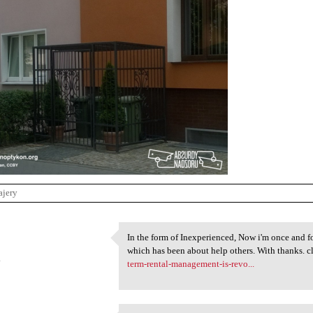
ajery
In the form of Inexperienced, Now i'm once and for
In the form of Inexperienced,
which has been about help others. With thanks. c
4
term-rental-management-is-revo...