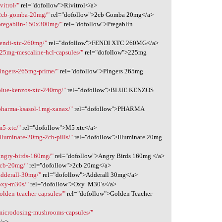
vitrol/"
rel="dofollow">Rivitrol</a>
/2cb-gomba-20mg/"
rel="dofollow">2cb Gomba 20mg</a>
/pregablin-150x300mg/"
rel="dofollow">Pregablin
fendi-xtc-260mg/"
rel="dofollow">FENDI XTC 260MG</a>
225mg-mescaline-hcl-capsules/"
rel="dofollow">225mg
pingers-265mg-prime/"
rel="dofollow">Pingers 265mg
blue-kenzos-xtc-240mg/"
rel="dofollow">BLUE KENZOS
/pharma-ksasol-1mg-xanax/"
rel="dofollow">PHARMA
m5-xtc/"
rel="dofollow">M5 xtc</a>
lluminate-20mg-2cb-pills/"
rel="dofollow">Illuminate 20mg
angry-birds-160mg/"
rel="dofollow">Angry Birds 160mg </a>
2cb-20mg/"
rel="dofollow">2cb 20mg</a>
adderall-30mg/"
rel="dofollow">Adderall 30mg</a>
oxy-m30s/"
rel="dofollow">Oxy M30’s</a>
olden-teacher-capsules/"
rel="dofollow">Golden Teacher
/microdosing-mushrooms-capsules/"
/a>