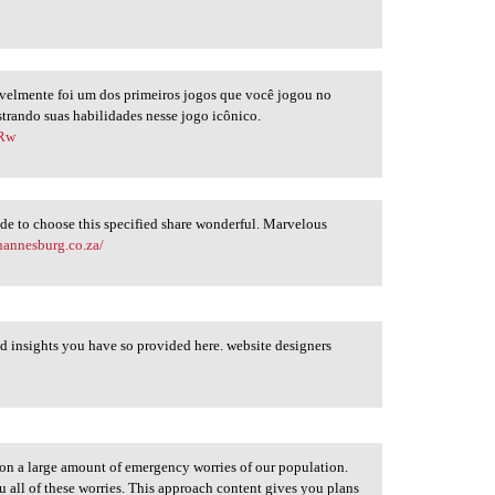
velmente foi um dos primeiros jogos que você jogou no
trando suas habilidades nesse jogo icônico.
_Rw
ade to choose this specified share wonderful. Marvelous
ohannesburg.co.za/
nd insights you have so provided here. website designers
ect on a large amount of emergency worries of our population.
all of these worries. This approach content gives you plans