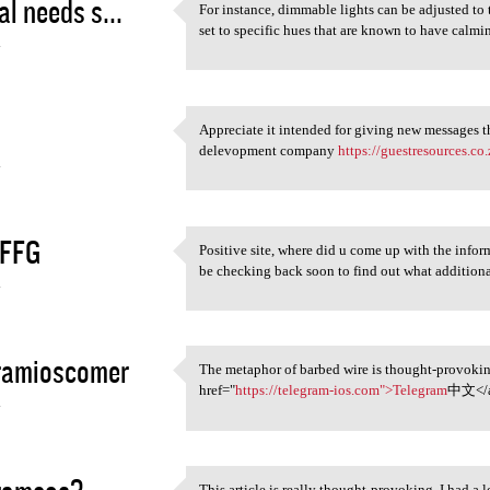
al needs s...
For instance, dimmable lights can be adjusted to 
For instance, dimmable lights
set to specific hues that are known to have calmi
4
Appreciate it intended for giving new messages t
Appreciate it intended for
delevopment company
https://guestresources.co.
4
FFG
Positive site, where did u come up with the inform
Positive site, where did u
be checking back soon to find out what addit
4
ramioscomer
The metaphor of barbed wire is thought-provoking
The metaphor of barbed wire
href="
https://telegram-ios.com">Telegram
中文</a>
4
This article is really thought-provoking. I had a 