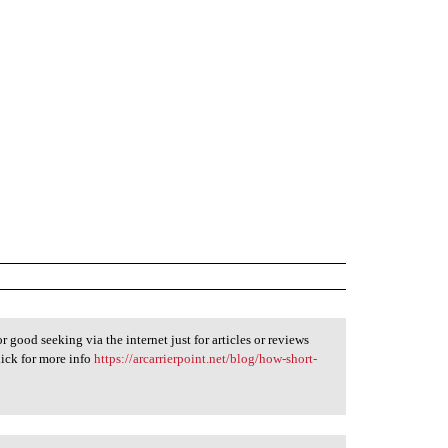
 good seeking via the internet just for articles or reviews
lick for more info
https://arcarrierpoint.net/blog/how-short-