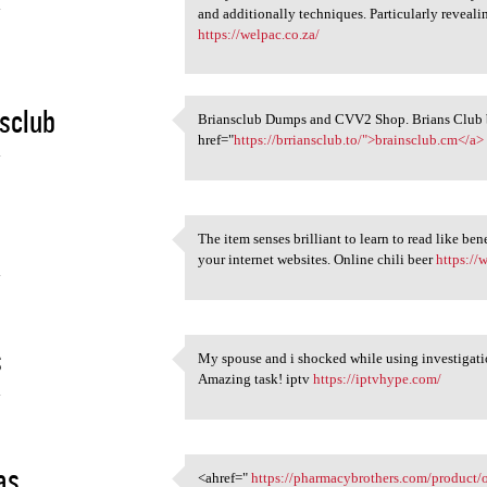
4
and additionally techniques. Particularly reveali
https://welpac.co.za/
sclub
Briansclub Dumps and CVV2 Shop. Brians Club be
Briansclub Dumps and CVV2
href="
https://brriansclub.to/">brainsclub.cm</a>
4
The item senses brilliant to learn to read like ben
The item senses brilliant to
your internet websites. Online chili beer
https://
4
s
My spouse and i shocked while using investigatio
My spouse and i shocked while
Amazing task! iptv
https://iptvhype.com/
4
as
<ahref="
https://pharmacybrothers.com/product