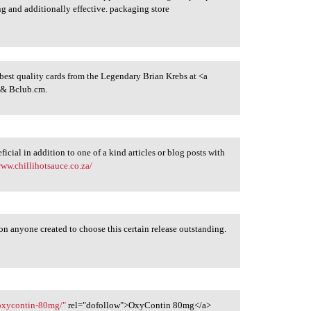
ng and additionally effective. packaging store
st quality cards from the Legendary Brian Krebs at <a
& Bclub.cm.
eficial in addition to one of a kind articles or blog posts with
www.chillihotsauce.co.za/
n anyone created to choose this certain release outstanding.
/oxycontin-80mg/"
rel="dofollow">OxyContin 80mg</a>