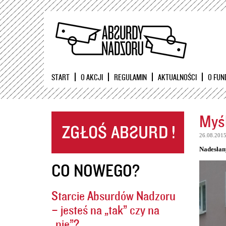
START
O AKCJI
REGULAMIN
AKTUALNOŚCI
O FUN
Myśl
26.08.201
Nadesłan
CO NOWEGO?
Starcie Absurdów Nadzoru
– jesteś na „tak” czy na
„nie”?