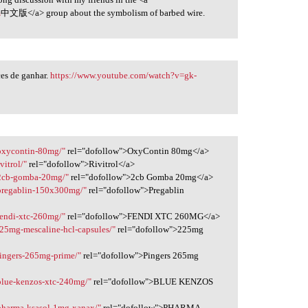
m
中文版</a> group about the symbolism of barbed wire.
ces de ganhar.
https://www.youtube.com/watch?v=gk-
/oxycontin-80mg/"
rel="dofollow">OxyContin 80mg</a>
vitrol/"
rel="dofollow">Rivitrol</a>
/2cb-gomba-20mg/"
rel="dofollow">2cb Gomba 20mg</a>
/pregablin-150x300mg/"
rel="dofollow">Pregablin
fendi-xtc-260mg/"
rel="dofollow">FENDI XTC 260MG</a>
225mg-mescaline-hcl-capsules/"
rel="dofollow">225mg
pingers-265mg-prime/"
rel="dofollow">Pingers 265mg
blue-kenzos-xtc-240mg/"
rel="dofollow">BLUE KENZOS
/pharma-ksasol-1mg-xanax/"
rel="dofollow">PHARMA