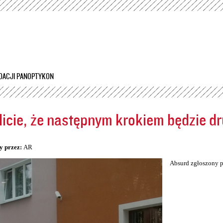
Przejdź
do
treści
DACJI PANOPTYKON
icie, że następnym krokiem będzie dr
5
y przez:
AR
Absurd zgłoszony p