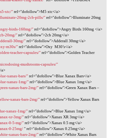
m5-xtc/"
rel="dofollow">M5 xtc</a>
lluminate-20mg-2cb-pills/"
rel="dofollow">Illuminate 20mg
angry-birds-160mg/"
rel="dofollow">Angry Birds 160mg </a>
2cb-20mg/"
rel="dofollow">2cb 20mg</a>
adderall-30mg/"
rel="dofollow">Adderall 30mg</a>
oxy-m30s/"
rel="dofollow">Oxy M30’s</a>
olden-teacher-capsules/"
rel="dofollow">Golden Teacher
/microdosing-mushrooms-capsules/"
/a>
blue-xanax-bars/"
rel="dofollow">Blue Xanax Bars</a>
blue-xanax-1mg/"
rel="dofollow">Blue Xanax 1mg</a>
green-xanax-bars-2mg/"
rel="dofollow">Green Xanax Bars –
yellow-xanax-bars-2mg/"
rel="dofollow">Yellow Xanax Bars
blue-xanax-1mg/"
rel="dofollow">Blue Xanax 1mg</a>
xanax-xr-3mg/"
rel="dofollow">Xanax XR 3mg</a>
xanax-0-5-mg/"
rel="dofollow">Xanax 0.5 mg</a>
xanax-0-25mg/
" rel="dofollow">Xanax 0.25mg</a>
white-xanax-bars-2mg/"
rel="dofollow">White Xanax Bars