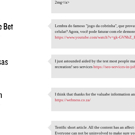
2mg</a>
 Bet
Lembra do famoso "jogo da cobrinha", que prova
Lembra do famoso "jogo da
celular? Agora, você pode faturar com ele demons
4
https://www.youtube.com/watch?v=gk-GVNbZ
sas
I just astounded aided by the test most people m
I just astounded aided by the
recreation! seo services
https://seo-services-in-j
4
n
I think that thanks for the valuabe information a
I think that thanks for the
https://webness.co.za/
4
Terrific short article. All the content has an aff
Terrific short article. All
Everyone can not be uninvolved to make sure you 