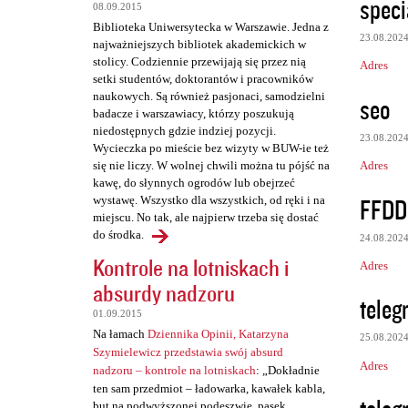
speci
08.09.2015
t
Biblioteka Uniwersytecka w Warszawie. Jedna z
a
23.08.202
najważniejszych bibliotek akademickich w
stolicy. Codziennie przewijają się przez nią
r
Adres
setki studentów, doktorantów i pracowników
z
naukowych. Są również pasjonaci, samodzielni
seo
badacze i warszawiacy, którzy poszukują
e
niedostępnych gdzie indziej pozycji.
23.08.202
Wycieczka po mieście bez wizyty w BUW-ie też
Adres
się nie liczy. W wolnej chwili można tu pójść na
kawę, do słynnych ogrodów lub obejrzeć
FFDD
wystawę. Wszystko dla wszystkich, od ręki i na
miejscu. No tak, ale najpierw trzeba się dostać
do środka.
24.08.202
Kontrole na lotniskach i
Adres
absurdy nadzoru
teleg
01.09.2015
Na łamach
Dziennika Opinii, Katarzyna
25.08.202
Szymielewicz przedstawia swój absurd
Adres
nadzoru – kontrole na lotniskach
: „Dokładnie
ten sam przedmiot – ładowarka, kawałek kabla,
but na podwyższonej podeszwie, pasek,