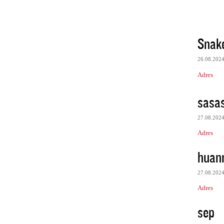
Snake
26.08.202
Adres
sasa
27.08.202
Adres
huan
27.08.202
Adres
sep