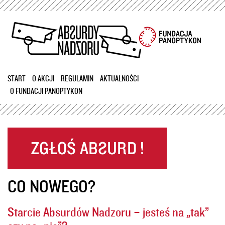
Przejdź
do
treści
START
O AKCJI
REGULAMIN
AKTUALNOŚCI
O FUNDACJI PANOPTYKON
CO NOWEGO?
Starcie Absurdów Nadzoru – jesteś na „tak”