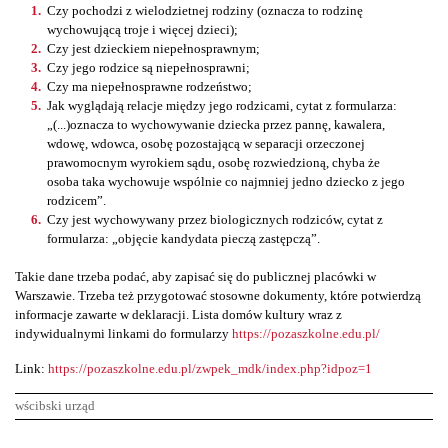
Czy pochodzi z wielodzietnej rodziny (oznacza to rodzinę
wychowującą troje i więcej dzieci);
Czy jest dzieckiem niepełnosprawnym;
Czy jego rodzice są niepełnosprawni;
Czy ma niepełnosprawne rodzeństwo;
Jak wyglądają relacje między jego rodzicami, cytat z formularza:
„(...)oznacza to wychowywanie dziecka przez pannę, kawalera,
wdowę, wdowca, osobę pozostającą w separacji orzeczonej
prawomocnym wyrokiem sądu, osobę rozwiedzioną, chyba że
osoba taka wychowuje wspólnie co najmniej jedno dziecko z jego
rodzicem”.
Czy jest wychowywany przez biologicznych rodziców, cytat z
formularza: „objęcie kandydata pieczą zastępczą”.
Takie dane trzeba podać, aby zapisać się do publicznej placówki w
Warszawie. Trzeba też przygotować stosowne dokumenty, które potwierdzą
informacje zawarte w deklaracji. Lista domów kultury wraz z
indywidualnymi linkami do formularzy
https://pozaszkolne.edu.pl/
Link:
https://pozaszkolne.edu.pl/zwpek_mdk/index.php?idpoz=1
wścibski urząd