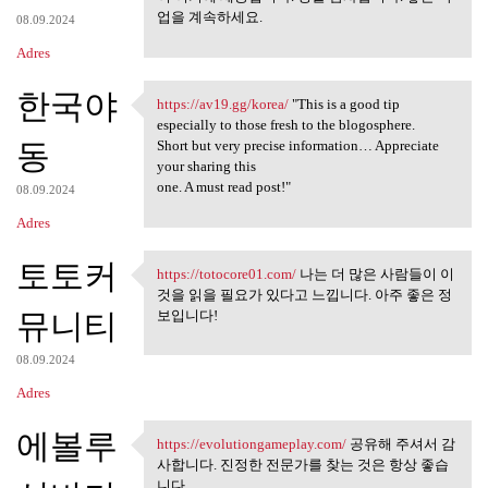
업을 계속하세요.
08.09.2024
Adres
한국야
https://av19.gg/korea/
"This is a good tip
https://av19.gg/korea/ "This
especially to those fresh to the blogosphere.
동
Short but very precise information… Appreciate
your sharing this
one. A must read post!"
08.09.2024
Adres
토토커
https://totocore01.com/
나는 더 많은 사람들이 이
https://totocore01.com/ 나는 더
것을 읽을 필요가 있다고 느낍니다. 아주 좋은 정
뮤니티
보입니다!
08.09.2024
Adres
에볼루
https://evolutiongameplay.com/
공유해 주셔서 감
https://evolutiongameplay.com
사합니다. 진정한 전문가를 찾는 것은 항상 좋습
니다.