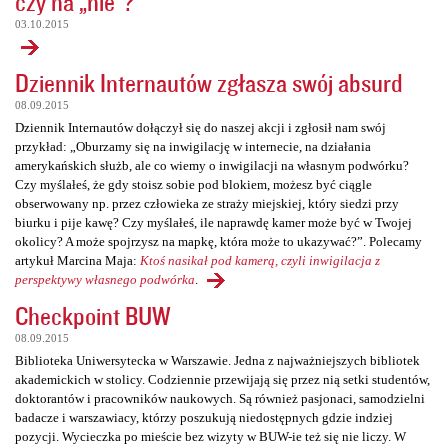
czy na „nie”?
03.10.2015
Dziennik Internautów zgłasza swój absurd
08.09.2015
Dziennik Internautów dołączył się do naszej akcji i zgłosił nam swój
przykład: „Oburzamy się na inwigilację w internecie, na działania
amerykańskich służb, ale co wiemy o inwigilacji na własnym podwórku?
Czy myślałeś, że gdy stoisz sobie pod blokiem, możesz być ciągle
obserwowany np. przez człowieka ze straży miejskiej, który siedzi przy
biurku i pije kawę? Czy myślałeś, ile naprawdę kamer może być w Twojej
okolicy? A może spojrzysz na mapkę, która może to ukazywać?”. Polecamy
artykuł Marcina Maja:
Ktoś nasikał pod kamerą, czyli inwigilacja z
perspektywy własnego podwórka
.
Checkpoint BUW
08.09.2015
Biblioteka Uniwersytecka w Warszawie. Jedna z najważniejszych bibliotek
akademickich w stolicy. Codziennie przewijają się przez nią setki studentów,
doktorantów i pracowników naukowych. Są również pasjonaci, samodzielni
badacze i warszawiacy, którzy poszukują niedostępnych gdzie indziej
pozycji. Wycieczka po mieście bez wizyty w BUW-ie też się nie liczy. W