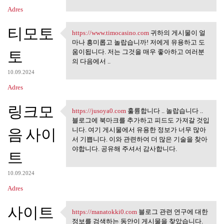
Adres
티모토
https://www.timocasino.com
귀하의 게시물이 얼
https://www.timocasino.com
마나 흥미롭고 놀랍습니까! 저에게 유용하고 도
토
움이됩니다. 저는 그것을 매우 좋아하고 여러분
의 다음에서 ..
10.09.2024
Adres
링크모
https://jusoya0.com
훌륭합니다 .. 놀랍습니다 ..
https://jusoya0.com 훌륭합니다 ..
블로그에 북마크를 추가하고 피드도 가져갈 것입
음 사이
니다. 여기 게시물에서 유용한 정보가 너무 많아
서 기쁩니다. 이와 관련하여 더 많은 기술을 찾아
야합니다. 공유해 주셔서 감사합니다.
트
10.09.2024
Adres
사이트
https://manatokki0.com
블로그 관련 연구에 대한
https://manatokki0.com 블로그 관련
정보를 검색하는 동안이 게시물을 찾았습니다.