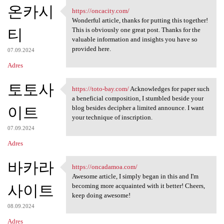
K
온카시
https://oncacity.com/
https://oncacity.com/
o
Wonderful article, thanks for putting this together!
티
m
This is obviously one great post. Thanks for the
valuable information and insights you have so
e
provided here.
07.09.2024
n
Adres
t
토토사
a
https://toto-bay.com/
Acknowledges for paper such
https://toto-bay.com/
a beneficial composition, I stumbled beside your
r
이트
blog besides decipher a limited announce. I want
z
your technique of inscription.
e
07.09.2024
Adres
바카라
https://oncadamoa.com/
https://oncadamoa.com/
Awesome article, I simply began in this and I'm
사이트
becoming more acquainted with it better! Cheers,
keep doing awesome!
08.09.2024
Adres