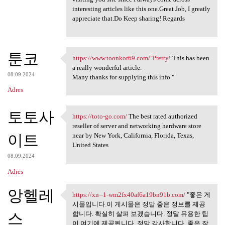
interesting articles like this one.Great Job, I greatly
appreciate that.Do Keep sharing! Regards
툰코
https://www.toonkor69.com/"Pretty
! This has been
https://www.toonkor69.com/
a really wonderful article.
08.09.2024
Many thanks for supplying this info."
Adres
토토사
https://toto-go.com/
The best rated authorized
https://toto-go.com/ The best
reseller of server and networking hardware store
이트
near by New York, California, Florida, Texas,
United States
08.09.2024
Adres
앙헬레
https://xn--1-wm2fx40af6a19bn91b.com/
"좋은 게
https://xn--1
시물입니다.이 게시물은 정말 좋은 정보를 제공
스
합니다. 확실히 살펴 보겠습니다. 정말 유용한 팁
이 여기에 제공됩니다. 정말 감사합니다. 좋은 작