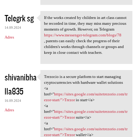
Telegrk sg
If the works created by children in art class cannot
If the works created by
be recorded in time, they may miss many precious
14.09.2024
moments of growth. However, on Telegram
https://www.messenger-telegram.com/blogs/78
Adres
, parents can easily check the progress of their
children's works through channels or groups and
keep in close contact with teachers.
shivanibha
Trezor.io is a secure platform to start managing
Trezor.io is a secure
cryptocurrencies with hardware wallet solutions
lla835
<a
href="
https://sites.google.com/suitetrezorio.com/tr
ezor-start/">Trezor
io start</a>
16.09.2024
<a
Adres
href="
https://sites.google.com/suitetrezorio.com/tr
ezor-start/">Trezor
suite</a>
<a
href="
https://sites.google.com/suitetrezorio.com/tr
ezor-start/">Trezor
wallet</a>