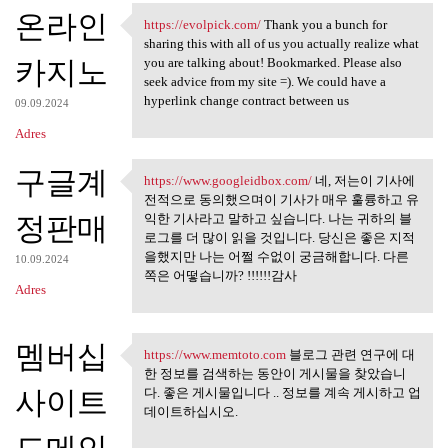
온라인
https://evolpick.com/
Thank you a bunch for
https://evolpick.com/ Thank
sharing this with all of us you actually realize what
카지노
you are talking about! Bookmarked. Please also
seek advice from my site =). We could have a
hyperlink change contract between us
09.09.2024
Adres
구글계
https://www.googleidbox.com/
네, 저는이 기사에
https://www.googleidbox.com/
전적으로 동의했으며이 기사가 매우 훌륭하고 유
정판매
익한 기사라고 말하고 싶습니다. 나는 귀하의 블
로그를 더 많이 읽을 것입니다. 당신은 좋은 지적
을했지만 나는 어쩔 수없이 궁금해합니다. 다른
10.09.2024
쪽은 어떻습니까? !!!!!!감사
Adres
멤버십
https://www.memtoto.com
블로그 관련 연구에 대
https://www.memtoto.com 블로그
한 정보를 검색하는 동안이 게시물을 찾았습니
사이트
다. 좋은 게시물입니다 .. 정보를 계속 게시하고 업
데이트하십시오.
도메인