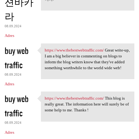
션바카
라
08.09.2024
Adres
buy web
https://www.thebestwebtraffic.com/
Great write-up,
https://www.thebestwebtraffic
I am a big believer in commenting on blogs to
traffic
inform the blog writers know that they've added
something worthwhile to the world wide web!
08.09.2024
Adres
buy web
https://www.thebestwebtraffic.com/
This blog is
https://www.thebestwebtraffic
really great. The information here will surely be of
traffic
some help to me. Thanks !
08.09.2024
Adres