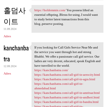
홀덤사
https://holdemmin.com/
You possess lifted an
https://holdemmin.com/ You
essential offspring..Blesss for using..I would want
이트
to study better latest transactions from this
blog..preserve posting.
11.09.2024
Adres
kanchanba
If you looking for Call Girls Service Near Me and
If you looking for Call Girls
the service you want through hot and strong
tra
Bhabhi. We offer a passionate call girl service. Our
ladies are very decent, educated, speak English and
have travelled to the world.
12.09.2024
https://kanchanbatra.com/
Adres
https://kanchanbatra.com/call-girl-in-aerocity.html
https://kanchanbatra.com/call-girl-in-agra.html
https://kanchanbatra.com/call-girl-in-
ahmedabad.html
https://kanchanbatra.com/call-girl-in-amritsar.html
https://kanchanbatra.com/call-girl-in-andheri.html
https://kanchanbatra.com/call-girl-in-bandra.html
https://kanchanbatra.com/call-girl-in-