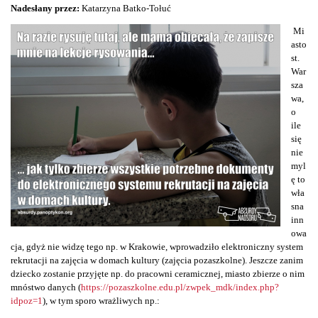
Nadesłany przez:
Katarzyna Batko-Tołuć
Mi
asto
st.
War
sza
wa,
o
ile
się
nie
myl
ę to
wła
sna
inn
owa
cja, gdyż nie widzę tego np. w Krakowie, wprowadziło elektroniczny system
rekrutacji na zajęcia w domach kultury (zajęcia pozaszkolne). Jeszcze zanim
dziecko zostanie przyjęte np. do pracowni ceramicznej, miasto zbierze o nim
mnóstwo danych (
https://pozaszkolne.edu.pl/zwpek_mdk/index.php?
idpoz=1
), w tym sporo wrażliwych np.: