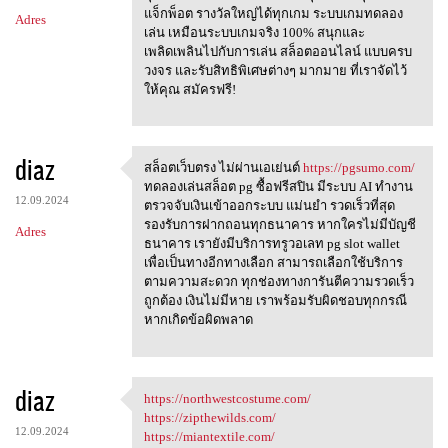
แจ็กพ็อต รางวัลใหญ่ได้ทุกเกม ระบบเกมทดลอง
Adres
เล่น เหมือนระบบเกมจริง 100% สนุกและ
เพลิดเพลินไปกับการเล่น สล็อตออนไลน์ แบบครบ
วงจร และรับสิทธิพิเศษต่างๆ มากมาย ที่เราจัดไว้
ให้คุณ สมัครฟรี!
diaz
สล็อตเว็บตรง ไม่ผ่านเอเย่นต์
https://pgsumo.com/
สล็อตเว็บตรง ไม่ผ่านเอเย่นต์
ทดลองเล่นสล็อต pg ซื้อฟรีสปิน มีระบบ AI ทำงาน
12.09.2024
ตรวจจับเงินเข้าออกระบบ แม่นยำ รวดเร็วที่สุด
รองรับการฝากถอนทุกธนาคาร หากใครไม่มีบัญชี
Adres
ธนาคาร เรายังมีบริการทรูวอเลท pg slot wallet
เพื่อเป็นทางอีกทางเลือก สามารถเลือกใช้บริการ
ตามความสะดวก ทุกช่องทางการันตีความรวดเร็ว
ถูกต้อง เงินไม่มีหาย เราพร้อมรับผิดชอบทุกกรณี
หากเกิดข้อผิดพลาด
diaz
https://northwestcostume.com/
https://northwestcostume.com/
https://zipthewilds.com/
12.09.2024
https://miantextile.com/