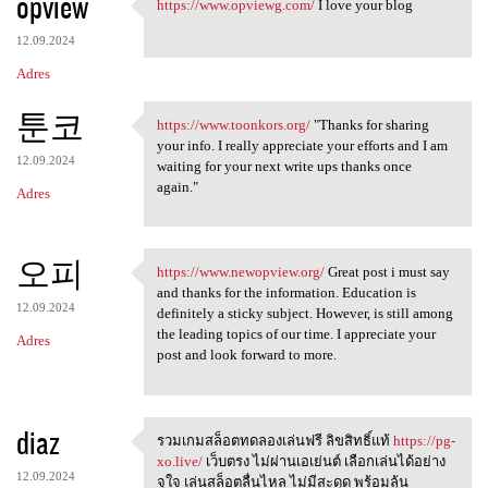
opview
https://www.opviewg.com/
I love your blog
https://www.opviewg.com/ I
12.09.2024
Adres
툰코
https://www.toonkors.org/
"Thanks for sharing
https://www.toonkors.org/
your info. I really appreciate your efforts and I am
12.09.2024
waiting for your next write ups thanks once
again."
Adres
오피
https://www.newopview.org/
Great post i must say
https://www.newopview.org/
and thanks for the information. Education is
12.09.2024
definitely a sticky subject. However, is still among
the leading topics of our time. I appreciate your
Adres
post and look forward to more.
diaz
รวมเกมสล็อตทดลองเล่นฟรี ลิขสิทธิ์แท้
https://pg-
รวมเกมสล็อตทดลองเล่นฟรี
xo.live/
เว็บตรง ไม่ผ่านเอเย่นต์ เลือกเล่นได้อย่าง
12.09.2024
จุใจ เล่นสล็อตลื่นไหล ไม่มีสะดุด พร้อมลุ้น