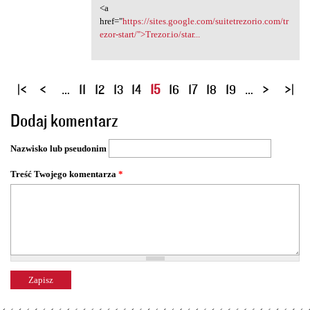
<a
href="
https://sites.google.com/suitetrezorio.com/tr
ezor-start/">Trezor.io/star...
S
…
11
12
13
14
15
16
17
18
19
…
t
Dodaj komentarz
r
o
Nazwisko lub pseudonim
n
y
Treść Twojego komentarza
*