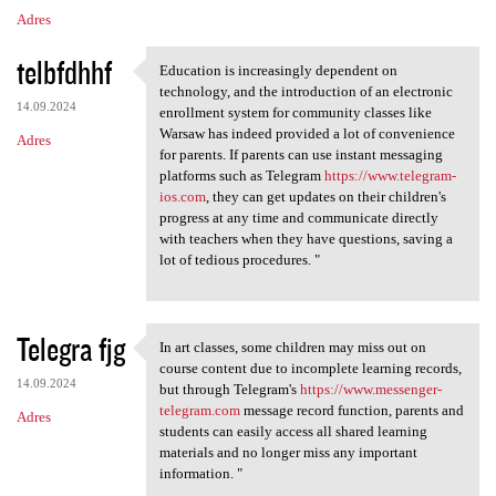
Adres
telbfdhhf
Education is increasingly dependent on
Education is increasingly
technology, and the introduction of an electronic
14.09.2024
enrollment system for community classes like
Warsaw has indeed provided a lot of convenience
Adres
for parents. If parents can use instant messaging
platforms such as Telegram
https://www.telegram-
ios.com
, they can get updates on their children's
progress at any time and communicate directly
with teachers when they have questions, saving a
lot of tedious procedures. "
Telegra fjg
In art classes, some children may miss out on
In art classes, some children
course content due to incomplete learning records,
14.09.2024
but through Telegram's
https://www.messenger-
telegram.com
message record function, parents and
Adres
students can easily access all shared learning
materials and no longer miss any important
information. "