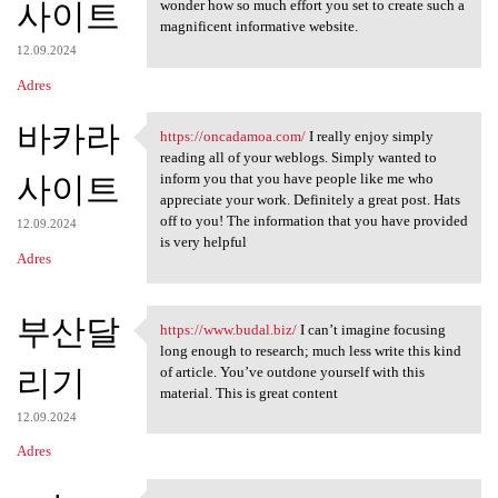
사이트
wonder how so much effort you set to create such a
magnificent informative website.
12.09.2024
Adres
바카라
https://oncadamoa.com/
I really enjoy simply
https://oncadamoa.com/ I
reading all of your weblogs. Simply wanted to
사이트
inform you that you have people like me who
appreciate your work. Definitely a great post. Hats
off to you! The information that you have provided
12.09.2024
is very helpful
Adres
부산달
https://www.budal.biz/
I can’t imagine focusing
https://www.budal.biz/ I can
long enough to research; much less write this kind
리기
of article. You’ve outdone yourself with this
material. This is great content
12.09.2024
Adres