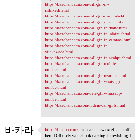
https://kanchanbatra.com/call-girl-in-
rishikesh.html
https://kanchanbatra.com/call-girl-in-shimla.html
https://kanchanbatra.com/call-girl-in-surat.html
https://kanchanbatra.com/call-girl-in-thane.html
https://kanchanbatra.com/call-girl-in-udaipur.html
https://kanchanbatra.com/call-girl-in-varanasi.html
https://kanchanbatra.com/call-girl-in-
vijayawada.html
https://kanchanbatra.com/call-girl-in-zirakpur.html
https://kanchanbatra.com/call-girl-mobile-
number.html
https://kanchanbatra.com/call-girl-near-me.html
https://kanchanbatra.com/call-girl-whatsapp-
number.html
https://kanchanbatra.com/cute-girl-whatsapp-
number.html
https://kanchanbatra.com/indian-call-girls.html
바카라
https://incopo.com/
I've learn a few excellent stuff
https://incopo.com/ I've
here. Definitely value bookmarking for revisiting. I