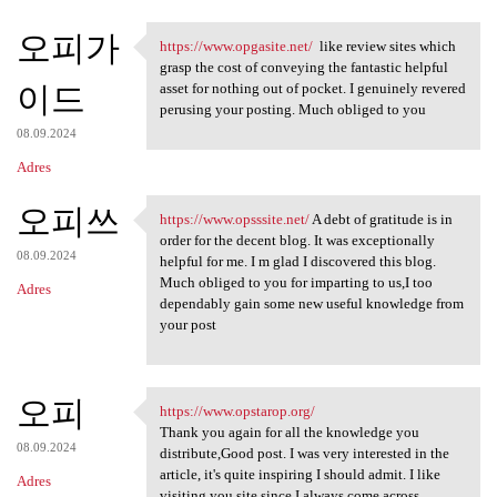
오피가
https://www.opgasite.net/
like review sites which
https://www.opgasite.net/
grasp the cost of conveying the fantastic helpful
이드
asset for nothing out of pocket. I genuinely revered
perusing your posting. Much obliged to you
08.09.2024
Adres
오피쓰
https://www.opsssite.net/
A debt of gratitude is in
https://www.opsssite.net/ A
order for the decent blog. It was exceptionally
08.09.2024
helpful for me. I m glad I discovered this blog.
Much obliged to you for imparting to us,I too
Adres
dependably gain some new useful knowledge from
your post
오피
https://www.opstarop.org/
https://www.opstarop.org/
Thank you again for all the knowledge you
08.09.2024
distribute,Good post. I was very interested in the
article, it's quite inspiring I should admit. I like
Adres
visiting you site since I always come across