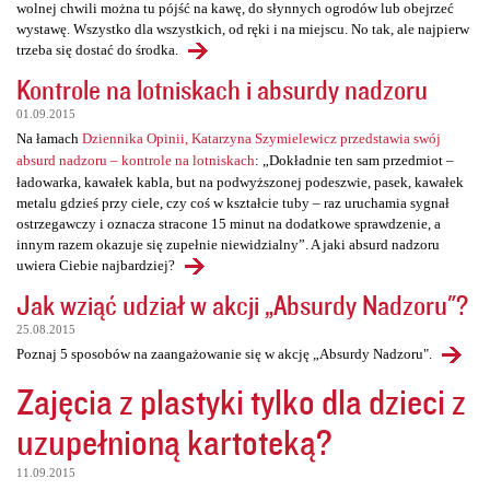
wolnej chwili można tu pójść na kawę, do słynnych ogrodów lub obejrzeć
wystawę. Wszystko dla wszystkich, od ręki i na miejscu. No tak, ale najpierw
trzeba się dostać do środka.
Kontrole na lotniskach i absurdy nadzoru
01.09.2015
Na łamach
Dziennika Opinii, Katarzyna Szymielewicz przedstawia swój
absurd nadzoru – kontrole na lotniskach
: „Dokładnie ten sam przedmiot –
ładowarka, kawałek kabla, but na podwyższonej podeszwie, pasek, kawałek
metalu gdzieś przy ciele, czy coś w kształcie tuby – raz uruchamia sygnał
ostrzegawczy i oznacza stracone 15 minut na dodatkowe sprawdzenie, a
innym razem okazuje się zupełnie niewidzialny”. A jaki absurd nadzoru
uwiera Ciebie najbardziej?
Jak wziąć udział w akcji „Absurdy Nadzoru"?
25.08.2015
Poznaj 5 sposobów na zaangażowanie się w akcję „Absurdy Nadzoru".
Zajęcia z plastyki tylko dla dzieci z
uzupełnioną kartoteką?
11.09.2015