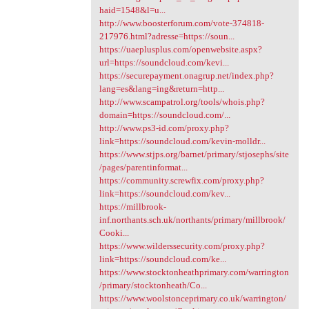
haid=1548&l=u...
http://www.boosterforum.com/vote-374818-
217976.html?adresse=https://soun...
https://uaeplusplus.com/openwebsite.aspx?
url=https://soundcloud.com/kevi...
https://securepayment.onagrup.net/index.php?
lang=es&lang=ing&return=http...
http://www.scampatrol.org/tools/whois.php?
domain=https://soundcloud.com/...
http://www.ps3-id.com/proxy.php?
link=https://soundcloud.com/kevin-molldr...
https://www.stjps.org/barnet/primary/stjosephs/site
/pages/parentinformat...
https://community.screwfix.com/proxy.php?
link=https://soundcloud.com/kev...
https://millbrook-
inf.northants.sch.uk/northants/primary/millbrook/
Cooki...
https://www.wilderssecurity.com/proxy.php?
link=https://soundcloud.com/ke...
https://www.stocktonheathprimary.com/warrington
/primary/stocktonheath/Co...
https://www.woolstonceprimary.co.uk/warrington/