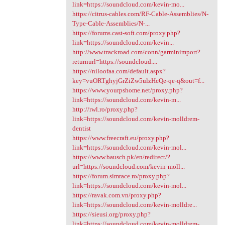
link=https://soundcloud.com/kevin-mo...
https://citrus-cables.com/RF-Cable-Assemblies/N-
Type-Cable-Assemblies/N-...
https://forums.cast-soft.com/proxy.php?
link=https://soundcloud.com/kevin...
http://www.trackroad.com/conn/garminimport?
returnurl=https://soundcloud....
https://niloofaa.com/default.aspx?
key=vuORTghyjGrZiZw5ulzHcQe-qe-q&out=f...
https://www.yourpshome.net/proxy.php?
link=https://soundcloud.com/kevin-m...
http://rwl.ro/proxy.php?
link=https://soundcloud.com/kevin-molldrem-
dentist
https://www.freecraft.eu/proxy.php?
link=https://soundcloud.com/kevin-mol...
https://www.bausch.pk/en/redirect/?
url=https://soundcloud.com/kevin-moll...
https://forum.simrace.ro/proxy.php?
link=https://soundcloud.com/kevin-mol...
https://ravak.com.vn/proxy.php?
link=https://soundcloud.com/kevin-molldre...
https://sieusi.org/proxy.php?
link=https://soundcloud.com/kevin-molldrem-...