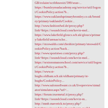
GB/eolaire/scribhneoiri/599/sean-...
https://burnleyroadacademy.org/service/util/logou
t/CookiePolicy.action?b...
https://www.oaklandsprimarybromley.co.uk/broml
ey/primary/oaklands/Cookie...
http://www.fashionfwd.de/proxy.php?
link=https://soundcloud.com/kevin-mol...
https://www.lakefield.gloucs.sch.uk/gloucs/primar
y/lakefield/arenas/scho...
https://stoswalds.com/cheshire/primary/stoswald/C
ookiePolicy.action?back...
http://www.sportstwo.com/proxy.php?
link=https://soundcloud.com/kevin-mol...
https://sextonsmanorschool.com/service/util/logou
t/CookiePolicy.action?b...
https://www.st-
hughs.oldham.sch.uk/oldham/primary/st-
hughs/CookiePolicy....
http://www.salonsoftware.co.uk/livepreview/simul
ator/simulator.aspx?url=...
https://forum.truemetal.it/proxy.php?
link=https://soundcloud.com/kevin-m...
http://mmb.maverick.to/proxy.php?