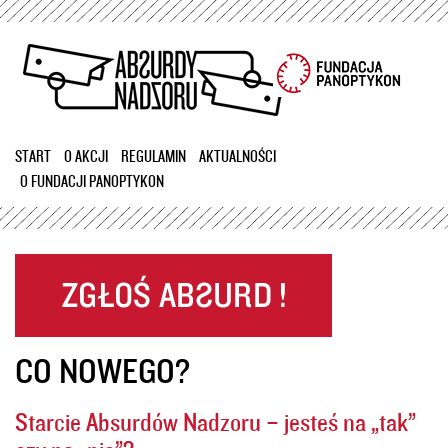
Przejdź
do
treści
START
O AKCJI
REGULAMIN
AKTUALNOŚCI
O FUNDACJI PANOPTYKON
CO NOWEGO?
Starcie Absurdów Nadzoru – jesteś na „tak”