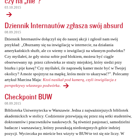
czy na „nie”?
03.10.2015
Dziennik Internautów zgłasza swój absurd
08.09.2015
Dziennik Internautów dołączył się do naszej akcji i zgłosił nam swój
przykład: „Oburzamy się na inwigilację w internecie, na działania
amerykańskich służb, ale co wiemy o inwigilacji na własnym podwórku?
Czy myślałeś, że gdy stoisz sobie pod blokiem, możesz być ciągle
obserwowany np. przez człowieka ze straży miejskiej, który siedzi przy
biurku i pije kawę? Czy myślałeś, ile naprawdę kamer może być w Twojej
okolicy? A może spojrzysz na mapkę, która może to ukazywać?”. Polecamy
artykuł Marcina Maja:
Ktoś nasikał pod kamerą, czyli inwigilacja z
perspektywy własnego podwórka
.
Checkpoint BUW
08.09.2015
Biblioteka Uniwersytecka w Warszawie. Jedna z najważniejszych bibliotek
akademickich w stolicy. Codziennie przewijają się przez nią setki studentów,
doktorantów i pracowników naukowych. Są również pasjonaci, samodzielni
badacze i warszawiacy, którzy poszukują niedostępnych gdzie indziej
pozycji. Wycieczka po mieście bez wizyty w BUW-ie też się nie liczy. W