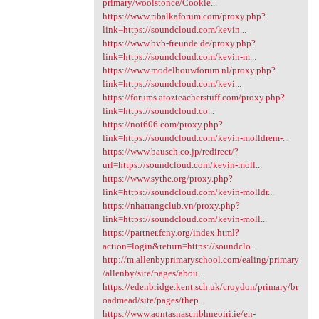
primary/woolstonce/Cookie...
https://www.ribalkaforum.com/proxy.php?
link=https://soundcloud.com/kevin...
https://www.bvb-freunde.de/proxy.php?
link=https://soundcloud.com/kevin-m...
https://www.modelbouwforum.nl/proxy.php?
link=https://soundcloud.com/kevi...
https://forums.atozteacherstuff.com/proxy.php?
link=https://soundcloud.co...
https://not606.com/proxy.php?
link=https://soundcloud.com/kevin-molldrem-...
https://www.bausch.co.jp/redirect/?
url=https://soundcloud.com/kevin-moll...
https://www.sythe.org/proxy.php?
link=https://soundcloud.com/kevin-molldr...
https://nhatrangclub.vn/proxy.php?
link=https://soundcloud.com/kevin-moll...
https://partner.fcny.org/index.html?
action=login&return=https://soundclo...
http://m.allenbyprimaryschool.com/ealing/primary
/allenby/site/pages/abou...
https://edenbridge.kent.sch.uk/croydon/primary/br
oadmead/site/pages/thep...
https://www.aontasnascribhneoiri.ie/en-