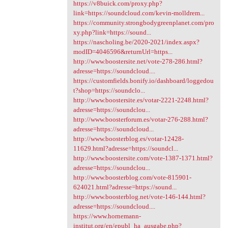
https://v8buick.com/proxy.php?
link=https://soundcloud.com/kevin-molldrem...
https://community.strongbodygreenplanet.com/pro
xy.php?link=https://sound...
https://nascholing.be/2020-2021/index.aspx?
modID=4046596&returnUrl=https...
http://www.boostersite.net/vote-278-286.html?
adresse=https://soundcloud....
https://customfields.bonify.io/dashboard/loggedou
t?shop=https://soundclo...
http://www.boostersite.es/votar-2221-2248.html?
adresse=https://soundclou...
http://www.boosterforum.es/votar-276-288.html?
adresse=https://soundcloud...
http://www.boosterblog.es/votar-12428-
11629.html?adresse=https://soundcl...
http://www.boostersite.com/vote-1387-1371.html?
adresse=https://soundclou...
http://www.boosterblog.com/vote-815901-
624021.html?adresse=https://sound...
http://www.boosterblog.net/vote-146-144.html?
adresse=https://soundcloud....
https://www.hornemann-
institut.org/en/epubl_ha_ausgabe.php?