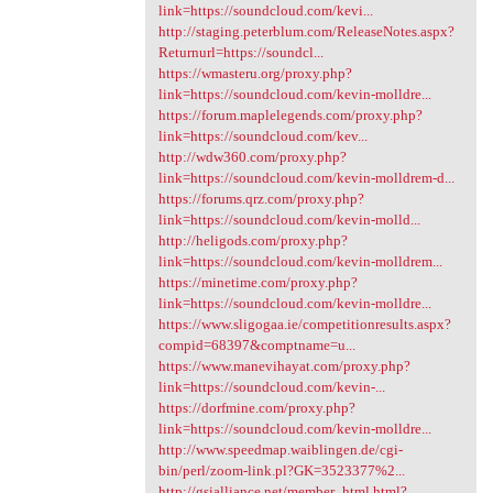
link=https://soundcloud.com/kevi...
http://staging.peterblum.com/ReleaseNotes.aspx?
Returnurl=https://soundcl...
https://wmasteru.org/proxy.php?
link=https://soundcloud.com/kevin-molldre...
https://forum.maplelegends.com/proxy.php?
link=https://soundcloud.com/kev...
http://wdw360.com/proxy.php?
link=https://soundcloud.com/kevin-molldrem-d...
https://forums.qrz.com/proxy.php?
link=https://soundcloud.com/kevin-molld...
http://heligods.com/proxy.php?
link=https://soundcloud.com/kevin-molldrem...
https://minetime.com/proxy.php?
link=https://soundcloud.com/kevin-molldre...
https://www.sligogaa.ie/competitionresults.aspx?
compid=68397&comptname=u...
https://www.manevihayat.com/proxy.php?
link=https://soundcloud.com/kevin-...
https://dorfmine.com/proxy.php?
link=https://soundcloud.com/kevin-molldre...
http://www.speedmap.waiblingen.de/cgi-
bin/perl/zoom-link.pl?GK=3523377%2...
http://gsialliance.net/member_html.html?