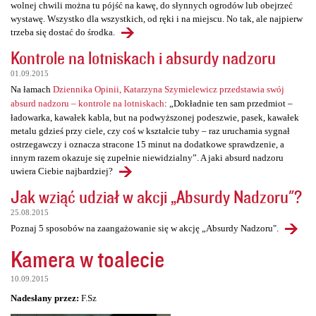
wolnej chwili można tu pójść na kawę, do słynnych ogrodów lub obejrzeć
wystawę. Wszystko dla wszystkich, od ręki i na miejscu. No tak, ale najpierw
trzeba się dostać do środka.
Kontrole na lotniskach i absurdy nadzoru
01.09.2015
Na łamach
Dziennika Opinii, Katarzyna Szymielewicz przedstawia swój
absurd nadzoru – kontrole na lotniskach
: „Dokładnie ten sam przedmiot –
ładowarka, kawałek kabla, but na podwyższonej podeszwie, pasek, kawałek
metalu gdzieś przy ciele, czy coś w kształcie tuby – raz uruchamia sygnał
ostrzegawczy i oznacza stracone 15 minut na dodatkowe sprawdzenie, a
innym razem okazuje się zupełnie niewidzialny”. A jaki absurd nadzoru
uwiera Ciebie najbardziej?
Jak wziąć udział w akcji „Absurdy Nadzoru"?
25.08.2015
Poznaj 5 sposobów na zaangażowanie się w akcję „Absurdy Nadzoru".
Kamera w toalecie
10.09.2015
Nadesłany przez:
F.Sz