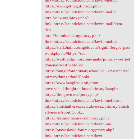
link=https://soundcloud.com/kevin-molld...
https://www.gotfrag.it/proxy.php?
link=https://soundcloud.com/kevin-molld...
http://e-jw.org/proxy.php?
link=https://soundcloud.com/kevin-molldrem-
den...
http://botmission.org/proxy.php?
link=https://soundcloud.com/kevin-molldr...
https://staff.3minuteangels.com/signin/forgot_pass
word.php?to=https://so...
https://westfieldjunior.com/cambs/primary/westfiel
d/arenas/westfield/Coo...
https://hungerfordprimaryschool.co.uk/westberks/
primary/hungerford/Cooki...
https://www.hangleton.brighton-
hove.sch.uk/brighton-hove/primary/hanglet...
https://designvn.net/proxy.php?
link=https://soundcloud.com/kevin-molldre...
https://chrishall.essex.sch.uk/essex/primary/chrish
all/arenas/sport/Cook...
https://teenusernames.com/proxy.php?
link=https://soundcloud.com/kevin-mo...
https://pravoslavie-forum.org/proxy.php?
link=https://soundcloud.com/kevi...