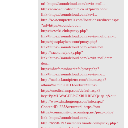
url=https://soundcloud.com/kevin-moll...
https://www.ducatiforum.co.uk/proxy.php?
link=https://soundcloud.com/kevi...
http://www.mrpretzels.com/locations/redirect.aspx
?url=https://soundcloud...
https://cwcki.club/proxy.php?
link=https://soundcloud.com/kevin-molldrem-...
https://justplayhere.com/proxy.php?
link=https://soundcloud.com/kevin-mol...
http://saab.one/proxy.php?
link=https://soundcloud.com/kevin-molldrem-
den...
https://dorfbewohner.info/proxy.php?
link=https://soundcloud.com/kevin-mo...
http://media.lannipietro.com/album.aspx?
album=namibia2011&return=https:/...
https://medicalamp.com/default.aspx?
key=PjsMUWAGDEPiGXIfH1RBOQe-qe-q&out...
http://www.xinzhugroup.com/info.aspx?
ContentID=225&returnurl=https://sou...
https://community.discountasp.net/proxy.php?
link=https://soundcloud.com/...
http://li558-193.members.linode.com/proxy.php?