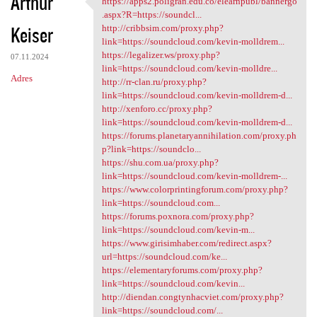
Arthur
https://apps2.poligran.edu.co/elearnpubl/bannergo
https://apps2.poligran.edu.co
o
.aspx?R=https://soundcl...
Keiser
m
http://cribbsim.com/proxy.php?
link=https://soundcloud.com/kevin-molldrem...
e
https://legalizer.ws/proxy.php?
07.11.2024
n
link=https://soundcloud.com/kevin-molldre...
Adres
http://rr-clan.ru/proxy.php?
t
link=https://soundcloud.com/kevin-molldrem-d...
a
http://xenforo.cc/proxy.php?
link=https://soundcloud.com/kevin-molldrem-d...
r
https://forums.planetaryannihilation.com/proxy.ph
z
p?link=https://soundclo...
https://shu.com.ua/proxy.php?
e
link=https://soundcloud.com/kevin-molldrem-...
https://www.colorprintingforum.com/proxy.php?
link=https://soundcloud.com...
https://forums.poxnora.com/proxy.php?
link=https://soundcloud.com/kevin-m...
https://www.girisimhaber.com/redirect.aspx?
url=https://soundcloud.com/ke...
https://elementaryforums.com/proxy.php?
link=https://soundcloud.com/kevin...
http://diendan.congtynhacviet.com/proxy.php?
link=https://soundcloud.com/...