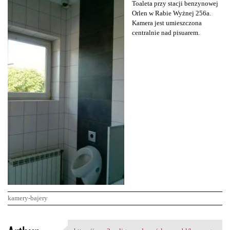
Toaleta przy stacji benzynowej
Orlen w Rabie Wyżnej 256a.
Kamera jest umieszczona
centralnie nad pisuarem.
kamery-bajery
K