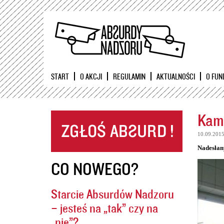
START
O AKCJI
REGULAMIN
AKTUALNOŚCI
O FUN
Kame
10.09.201
Nadesłan
CO NOWEGO?
Starcie Absurdów Nadzoru
– jesteś na „tak” czy na
„nie”?