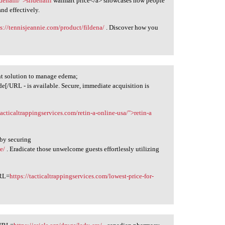
denafil/">sildenafil
walmart price</a> showcases how people
nd effectively.
ps://tennisjeannie.com/product/fildena/
. Discover how you
ent solution to manage edema;
ide[/URL - is available. Secure, immediate acquisition is
tacticaltrappingservices.com/retin-a-online-usa/">retin-a
 by securing
e/
. Eradicate those unwelcome guests effortlessly utilizing
URL=
https://tacticaltrappingservices.com/lowest-price-for-