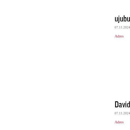
ujubu
07.11.202
Adres
David
07.11.202
Adres