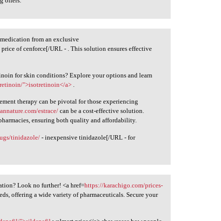
g offers.
medication from an exclusive
 price of cenforce[/URL - . This solution ensures effective
tinoin for skin conditions? Explore your options and learn
retinoin/">isotretinoin</a>
.
ment therapy can be pivotal for those experiencing
iannature.com/estrace/
can be a cost-effective solution.
pharmacies, ensuring both quality and affordability.
rugs/tinidazole/
- inexpensive tinidazole[/URL - for
.
ation? Look no further! <a href=
https://karachigo.com/prices-
eeds, offering a wide variety of pharmaceuticals. Secure your