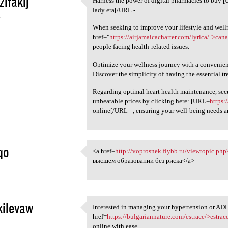
zifakij
Harness the power of digital pharmacies to buy 
Harness the power of digital
lady era[/URL - .
4
When seeking to improve your lifestyle and well
href="
https://airjamaicacharter.com/lyrica/">can
people facing health-related issues.
Optimize your wellness journey with a convenient
Discover the simplicity of having the essential t
Regarding optimal heart health maintenance, secu
unbeatable prices by clicking here: [URL=
https:
online[/URL - , ensuring your well-being needs ar
qo
<a href=
http://voprosnek.flybb.ru/viewtopic.ph
<a href=http://voprosnek
высшем образовании без риска</a>
4
kilevaw
Interested in managing your hypertension or A
Interested in managing your
href=
https://bulgariannature.com/estrace/>estrac
4
online with ease.