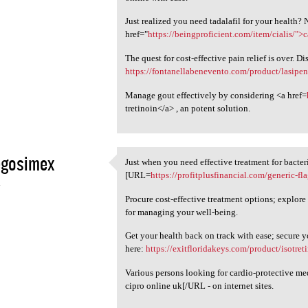
Just realized you need tadalafil for your health? 
href="
https://beingproficient.com/item/cialis/">
The quest for cost-effective pain relief is over. Di
https://fontanellabenevento.com/product/lasipen
Manage gout effectively by considering <a href=
tretinoin</a> , an potent solution.
egosimex
Just when you need effective treatment for bacteri
Just when you need effective
[URL=
https://profitplusfinancial.com/generic-fl
4
Procure cost-effective treatment options; explore
for managing your well-being.
Get your health back on track with ease; secure 
here:
https://exitfloridakeys.com/product/isotret
Various persons looking for cardio-protective m
cipro online uk[/URL - on internet sites.