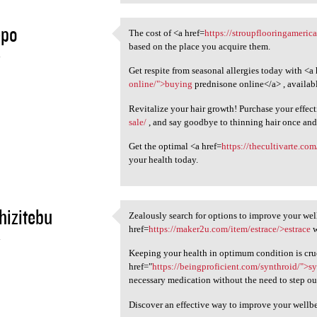
epo
The cost of <a href=
https://stroupflooringamerica
The cost of <a href=https:/
based on the place you acquire them.
4
Get respite from seasonal allergies today with <a 
online/">buying
prednisone online</a> , availabl
Revitalize your hair growth! Purchase your effec
sale/
, and say goodbye to thinning hair once and 
Get the optimal <a href=
https://thecultivarte.com
your health today.
hizitebu
Zealously search for options to improve your we
Zealously search for options
href=
https://maker2u.com/item/estrace/>estrace
w
4
Keeping your health in optimum condition is cruci
href="
https://beingproficient.com/synthroid/">s
necessary medication without the need to step ou
Discover an effective way to improve your wellb