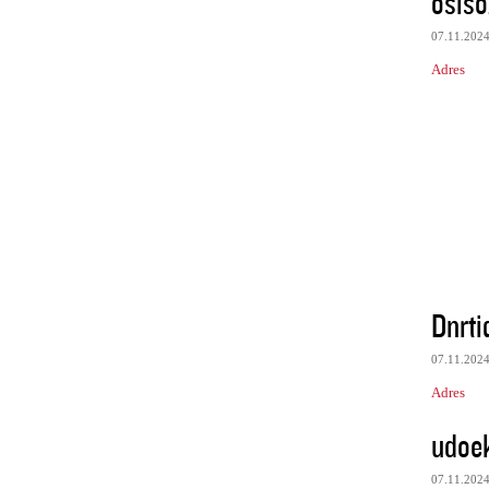
osiso
07.11.202
Adres
Dnrti
07.11.202
Adres
udoe
07.11.202