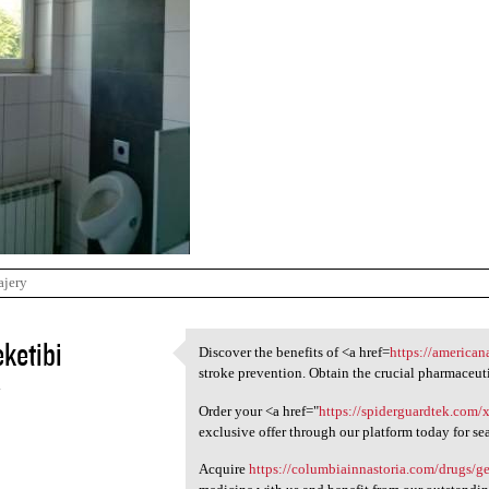
ajery
ketibi
Discover the benefits of <a href=
https://american
Discover the benefits of <a
stroke prevention. Obtain the crucial pharmaceuti
4
Order your <a href="
https://spiderguardtek.com/
exclusive offer through our platform today for s
Acquire
https://columbiainnastoria.com/drugs/ge