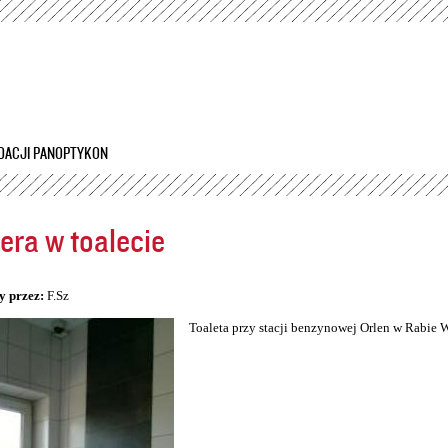
Przejdź
do
treści
DACJI PANOPTYKON
ra w toalecie
5
y przez:
F.Sz
Toaleta przy stacji benzynowej Orlen w Rabie 