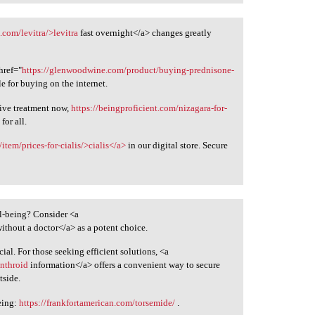
.com/levitra/>levitra
fast overnight</a> changes greatly
href="
https://glenwoodwine.com/product/buying-prednisone-
e for buying on the internet.
tive treatment now,
https://beingproficient.com/nizagara-for-
for all.
/item/prices-for-cialis/>cialis</a>
in our digital store. Secure
ll-being? Consider <a
ithout a doctor</a> as a potent choice.
al. For those seeking efficient solutions, <a
ynthroid
information</a> offers a convenient way to secure
tside.
eing:
https://frankfortamerican.com/torsemide/
.