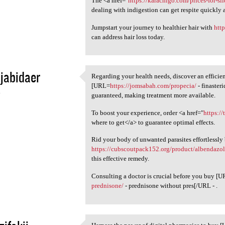
The <a href="
https://karachigo.com/prices-for-sil
dealing with indigestion can get respite quickly a
Jumpstart your journey to healthier hair with
htt
can address hair loss today.
jabidaer
Regarding your health needs, discover an effici
Regarding your health needs,
[URL=
https://jomsabah.com/propecia/
- finaster
4
guaranteed, making treatment more available.
To boost your experience, order <a href="
https://
where to get</a> to guarantee optimal effects.
Rid your body of unwanted parasites effortlessly
https://cubscoutpack152.org/product/albendazol
this effective remedy.
Consulting a doctor is crucial before you buy [
prednisone/
- prednisone without pres[/URL - .