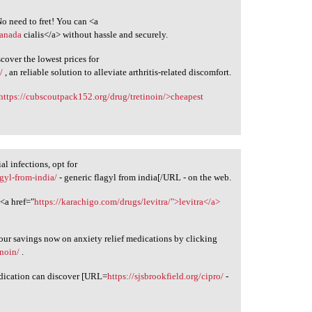
No need to fret! You can <a
canada
cialis</a> without hassle and securely.
scover the lowest prices for
/
, an reliable solution to alleviate arthritis-related discomfort.
https://cubscoutpack152.org/drug/tretinoin/>cheapest
al infections, opt for
agyl-from-india/
- generic flagyl from india[/URL - on the web.
 <a href="
https://karachigo.com/drugs/levitra/">levitra</a>
your savings now on anxiety relief medications by clicking
inoin/
.
edication can discover [URL=
https://sjsbrookfield.org/cipro/
-