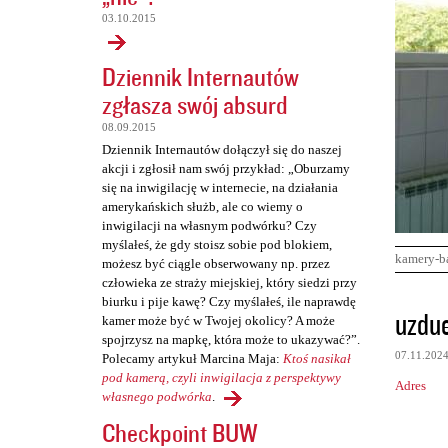
03.10.2015
Dziennik Internautów
zgłasza swój absurd
08.09.2015
Dziennik Internautów dołączył się do naszej
akcji i zgłosił nam swój przykład: „Oburzamy
się na inwigilację w internecie, na działania
amerykańskich służb, ale co wiemy o
inwigilacji na własnym podwórku? Czy
myślałeś, że gdy stoisz sobie pod blokiem,
kamery-b
możesz być ciągle obserwowany np. przez
człowieka ze straży miejskiej, który siedzi przy
biurku i pije kawę? Czy myślałeś, ile naprawdę
K
uzdue
kamer może być w Twojej okolicy? A może
o
spojrzysz na mapkę, która może to ukazywać?”.
07.11.202
Polecamy artykuł Marcina Maja:
Ktoś nasikał
m
pod kamerą, czyli inwigilacja z perspektywy
Adres
e
własnego podwórka
.
n
Checkpoint BUW