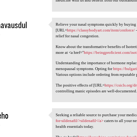
medicine with us and benefit from our outstandin
navausdul
Relieve your nasal symptoms quickly by buying 
Relieve your nasal symptoms
[URL=
https://classybodyart.com/item/cenforce/
-
4
relief for nasal congestion.
Know about the transformative benefits of Isotre
more at <a href="
https://beingproficient.com/isot
Understanding the importance of hormone replace
menopausal symptoms. Opting for
https://bulgar
Various options include ordering from reputable 
The positive effects of [URL=
https://csicls.org/d
controlling manic episodes are well-documented
eho
Seeking a reliable source to purchase your medic
Seeking a reliable source to
for-sildenafil/>sildenafil</a>
caters to all your n
4
health essentials today.