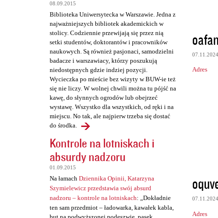
t
08.09.2015
a
Biblioteka Uniwersytecka w Warszawie. Jedna z
najważniejszych bibliotek akademickich w
r
stolicy. Codziennie przewijają się przez nią
oafa
z
setki studentów, doktorantów i pracowników
naukowych. Są również pasjonaci, samodzielni
e
07.11.202
badacze i warszawiacy, którzy poszukują
Adres
niedostępnych gdzie indziej pozycji.
Wycieczka po mieście bez wizyty w BUW-ie też
się nie liczy. W wolnej chwili można tu pójść na
kawę, do słynnych ogrodów lub obejrzeć
wystawę. Wszystko dla wszystkich, od ręki i na
miejscu. No tak, ale najpierw trzeba się dostać
do środka.
Kontrole na lotniskach i
absurdy nadzoru
01.09.2015
oquv
Na łamach
Dziennika Opinii, Katarzyna
Szymielewicz przedstawia swój absurd
nadzoru – kontrole na lotniskach
: „Dokładnie
07.11.202
ten sam przedmiot – ładowarka, kawałek kabla,
Adres
but na podwyższonej podeszwie, pasek,