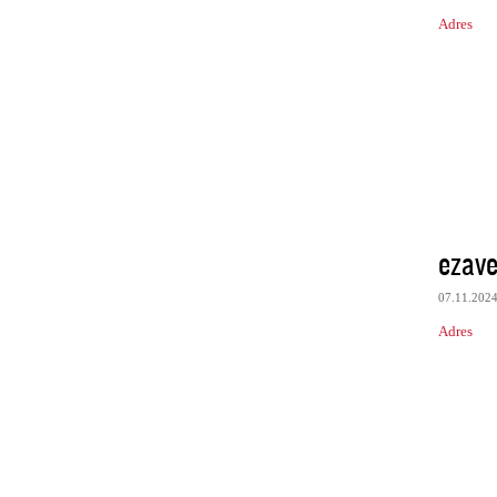
Adres
ezav
07.11.202
Adres