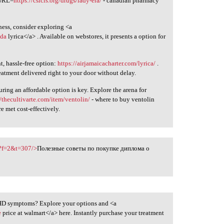
[URL=
https://csicls.org/drugs/lady-era/
- canadian pharmacy
ness, consider exploring <a
ada
lyrica</a> . Available on webstores, it presents a option for
, hassle-free option:
https://airjamaicacharter.com/lyrica/
.
reatment delivered right to your door without delay.
ring an affordable option is key. Explore the arena for
//thecultivarte.com/item/ventolin/
- where to buy ventolin
e met cost-effectively.
p?f=2&t=307/>
Полезные советы по покупке диплома о
DHD symptoms? Explore your options and <a
e
price at walmart</a> here. Instantly purchase your treatment