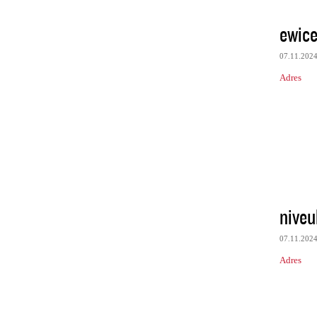
ewic
07.11.202
Adres
niveu
07.11.202
Adres