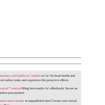
azachary.com/tadalis-sx/>tadalis
sx</a> for heart health and
cal online today and experience the protective effects.
xenical/">xenical
60mg best results</a> effortlessly. Secure an
eamless procurement.
neric-lasix-canada/
at unparalleled rates! Locate your crucial