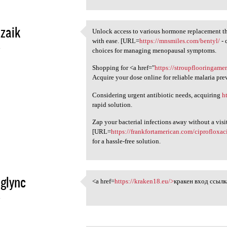
zaik
Unlock access to various hormone replacement th
Unlock access to various
with ease. [URL=
https://mnsmiles.com/bentyl/
- 
4
choices for managing menopausal symptoms.
Shopping for <a href="
https://stroupflooringam
Acquire your dose online for reliable malaria pre
Considering urgent antibiotic needs, acquiring
h
rapid solution.
Zap your bacterial infections away without a visit
[URL=
https://frankfortamerican.com/ciprofloxa
for a hassle-free solution.
glync
<a href=
https://kraken18.eu/>
кракен вход ссылка
<a href=https://kraken18.eu/
4