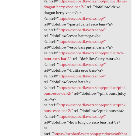
<a href="
https://escobarflavors.shop/product/kiwi-
dragon-berry-esco-bar-2/"
rel="dofollow">kiwi
dragon berry vape</a>
<a href="
https://escobarflavors.shop/"
rel="dofollow">pastel cartel esco bars</a>
<a href="
https://escobarflavors.shop/"
rel="dofollow">esco bar mega</a>
<a href="
https://escobarflavors.shop/"
rel="dofollow">esco bars pastel cartel</a>
<a href="
https://escobarflavors.shop/product/icy-
mint-esco-bar-2/"
rel="dofollow">icy mint</a>
<a href="
https://escobarflavors.shop/"
rel="dofollow">fruitia esco bars</a>
<a href="
https://escobarflavors.shop/"
rel="dofollow">esco bat</a>
<a href="
https://escobarflavors.shop/product/pink-
burst-esco-bar-2/"
rel="dofollow">pink burst juicy
bar</a>
<a href="
https://escobarflavors.shop/product/pink-
burst-esco-bar-2/"
rel="dofollow">pink burst</a>
<a href="
https://escobarflavors.shop/"
rel="dofollow">how long do esco bars last</a>
<a
href="
https://escobarflavors.shop/product/caribbea