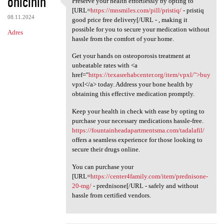
ohicihih
Preserve your health effortlessly by opting to
Preserve your health
o
[URL=
https://mnsmiles.com/pill/pristiq/
- pristiq
08.11.2024
m
good price free delivery[/URL - , making it
possible for you to secure your medication without
Adres
e
hassle from the comfort of your home.
n
Get your hands on osteoporosis treatment at
t
unbeatable rates with <a
href="
https://texasrehabcenter.org/item/vpxl/">buy
a
vpxl</a> today. Address your bone health by
r
obtaining this effective medication promptly.
z
Keep your health in check with ease by opting to
e
purchase your necessary medications hassle-free.
https://fountainheadapartmentsma.com/tadalafil/
offers a seamless experience for those looking to
secure their drugs online.
You can purchase your
[URL=
https://center4family.com/item/prednisone-
20-mg/
- prednisone[/URL - safely and without
hassle from certified vendors.