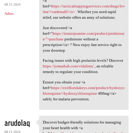
<a
08.11.2024
href=
https://tacticaltrappingservices.com/drugs/lev
itra/>vardenafil</a>
. Whether you need rapid
Adres
relief, our website offers an array of solutions.
Just discovered <a
href="
https://tennisjeannie.com/product/prednison
e/">purchase
prednisone without a
prescription</a> ? Now enjoy fast service right to
your doorstep.
Facing issues with high prolactin levels? Discover
https://jomsabah.com/vidalista/
, an reliable
remedy to regulate your condition.
Ensure you obtain your <a
href=
https://exitfloridakeys.com/product/hydroxyc
hloroquine/>hydroxychloroquine
400mg</a>
safely for malaria prevention.
arudolaq
Discover budget-friendly solutions for managing
Discover budget-friendly
your heart health with <a
08.11.2024