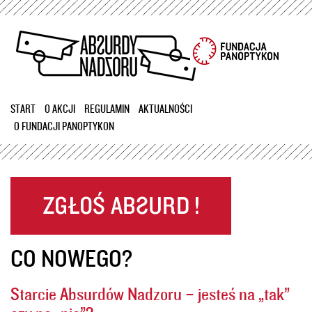
Przejdź
do
treści
START
O AKCJI
REGULAMIN
AKTUALNOŚCI
O FUNDACJI PANOPTYKON
CO NOWEGO?
Starcie Absurdów Nadzoru – jesteś na „tak”