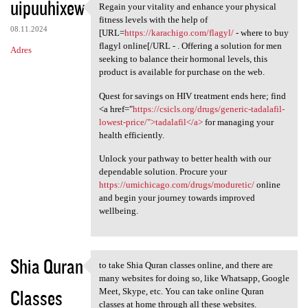
uipuuhixew
Regain your vitality and enhance your physical
Regain your vitality and
fitness levels with the help of
08.11.2024
[URL=
https://karachigo.com/flagyl/
- where to buy
flagyl online[/URL - . Offering a solution for men
Adres
seeking to balance their hormonal levels, this
product is available for purchase on the web.
Quest for savings on HIV treatment ends here; find
<a href="
https://csicls.org/drugs/generic-tadalafil-
lowest-price/">tadalafil</a>
for managing your
health efficiently.
Unlock your pathway to better health with our
dependable solution. Procure your
https://umichicago.com/drugs/moduretic/
online
and begin your journey towards improved
wellbeing.
Shia Quran
to take Shia Quran classes online, and there are
to take Shia Quran classes
many websites for doing so, like Whatsapp, Google
Classes
Meet, Skype, etc. You can take online Quran
classes at home through all these websites.