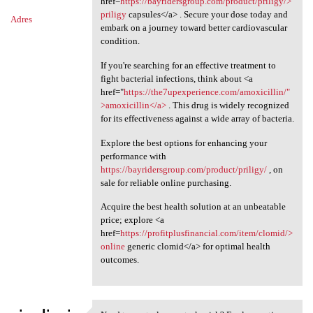
href=
https://bayridersgroup.com/product/priligy/>
priligy
capsules</a> . Secure your dose today and
Adres
embark on a journey toward better cardiovascular
condition.
If you're searching for an effective treatment to
fight bacterial infections, think about <a
href="
https://the7upexperience.com/amoxicillin/"
>amoxicillin</a>
. This drug is widely recognized
for its effectiveness against a wide array of bacteria.
Explore the best options for enhancing your
performance with
https://bayridersgroup.com/product/priligy/
, on
sale for reliable online purchasing.
Acquire the best health solution at an unbeatable
price; explore <a
href=
https://profitplusfinancial.com/item/clomid/>
online
generic clomid</a> for optimal health
outcomes.