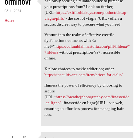
orminovf
Zealously seeking a reliable source to purchase
Zealously seeking a reliable
your prescriptions from? Look no further;
08.11.2024
[URL=
https://exitfloridakeys.com/product/cheap-
viagra-pills/
- the cost of viagra[/URL - offers a
Adres
secure, discreet way to procure what you need.
Venture into the realm of effective erectile
dysfunction treatments with <a
href="
https://columbiainnastoria.com/pill/fildena/"
>fildena
without prescription</a> , accessible
online.
X-plore choices to tackle addiction; order
https://thecultivarte.com/item/prices-for-cialis/
.
Harness the power of efficiency by choosing to
secure
[URL=
https://breathejphotography.com/finasteride
-en-ligne/
- finasteride en ligne[/URL - via web,
ensuring an effortless process for managing hair
loss.