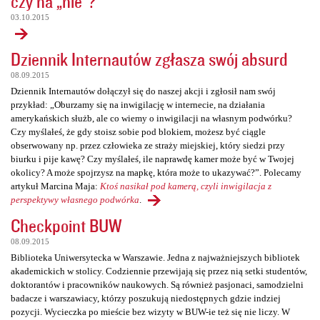
czy na „nie”?
03.10.2015
Dziennik Internautów zgłasza swój absurd
08.09.2015
Dziennik Internautów dołączył się do naszej akcji i zgłosił nam swój
przykład: „Oburzamy się na inwigilację w internecie, na działania
amerykańskich służb, ale co wiemy o inwigilacji na własnym podwórku?
Czy myślałeś, że gdy stoisz sobie pod blokiem, możesz być ciągle
obserwowany np. przez człowieka ze straży miejskiej, który siedzi przy
biurku i pije kawę? Czy myślałeś, ile naprawdę kamer może być w Twojej
okolicy? A może spojrzysz na mapkę, która może to ukazywać?”. Polecamy
artykuł Marcina Maja:
Ktoś nasikał pod kamerą, czyli inwigilacja z
perspektywy własnego podwórka
.
Checkpoint BUW
08.09.2015
Biblioteka Uniwersytecka w Warszawie. Jedna z najważniejszych bibliotek
akademickich w stolicy. Codziennie przewijają się przez nią setki studentów,
doktorantów i pracowników naukowych. Są również pasjonaci, samodzielni
badacze i warszawiacy, którzy poszukują niedostępnych gdzie indziej
pozycji. Wycieczka po mieście bez wizyty w BUW-ie też się nie liczy. W