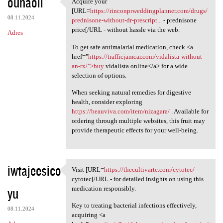
ouhaoli
Acquire your
Acquire your [URL=https:/
[URL=
https://rinconprweddingplanner.com/drugs/
08.11.2024
prednisone-without-dr-prescript...
- prednisone
price[/URL - without hassle via the web.
Adres
To get safe antimalarial medication, check <a
href="
https://trafficjamcar.com/vidalista-without-
an-rx/">buy
vidalista online</a> for a wide
selection of options.
When seeking natural remedies for digestive
health, consider exploring
https://beauviva.com/item/nizagara/
. Available for
ordering through multiple websites, this fruit may
provide therapeutic effects for your well-being.
iwtajeesico
Visit [URL=
https://thecultivarte.com/cytotec/
-
Visit [URL=https:/
cytotec[/URL - for detailed insights on using this
yu
medication responsibly.
Key to treating bacterial infections effectively,
08.11.2024
acquiring <a