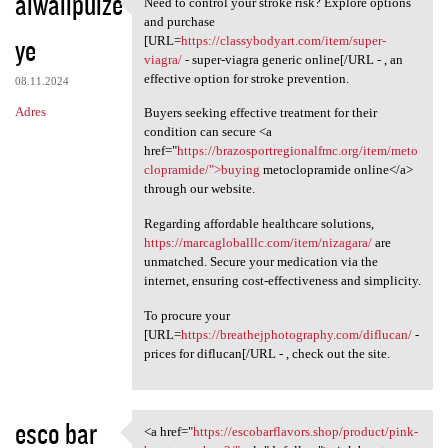
aiwalipuize
Need to control your stroke risk? Explore options
Need to control your stroke
and purchase
ye
[URL=
https://classybodyart.com/item/super-
viagra/
- super-viagra generic online[/URL - , an
effective option for stroke prevention.
08.11.2024
Adres
Buyers seeking effective treatment for their
condition can secure <a
href="
https://brazosportregionalfmc.org/item/meto
clopramide/">buying
metoclopramide online</a>
through our website.
Regarding affordable healthcare solutions,
https://marcagloballlc.com/item/nizagara/
are
unmatched. Secure your medication via the
internet, ensuring cost-effectiveness and simplicity.
To procure your
[URL=
https://breathejphotography.com/diflucan/
-
prices for diflucan[/URL - , check out the site.
esco bar
<a href="
https://escobarflavors.shop/product/pink-
<a href="https:/