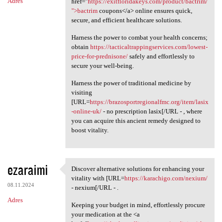
Adres
href="
https://exitfloridakeys.com/product/bactrim/
">bactrim
coupons</a> online ensures quick,
secure, and efficient healthcare solutions.
Harness the power to combat your health concerns;
obtain
https://tacticaltrappingservices.com/lowest-
price-for-prednisone/
safely and effortlessly to
secure your well-being.
Harness the power of traditional medicine by
visiting
[URL=
https://brazosportregionalfmc.org/item/lasix
-online-uk/
- no prescription lasix[/URL - , where
you can acquire this ancient remedy designed to
boost vitality.
ezaraimi
Discover alternative solutions for enhancing your
Discover alternative
vitality with [URL=
https://karachigo.com/nexium/
08.11.2024
- nexium[/URL - .
Adres
Keeping your budget in mind, effortlessly procure
your medication at the <a