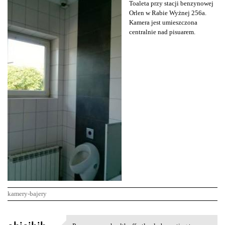
Toaleta przy stacji benzynowej
Orlen w Rabie Wyżnej 256a.
Kamera jest umieszczona
centralnie nad pisuarem.
kamery-bajery
K