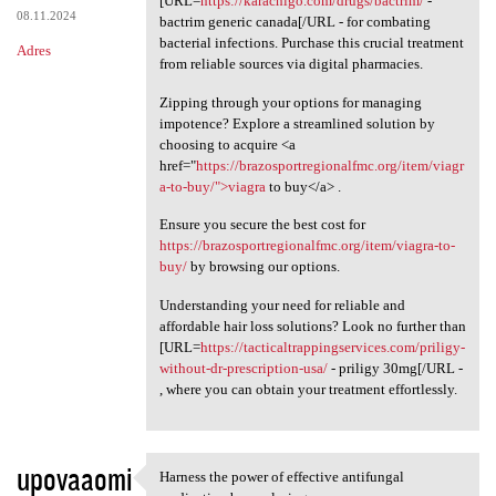
[URL=
https://karachigo.com/drugs/bactrim/
-
08.11.2024
bactrim generic canada[/URL - for combating
bacterial infections. Purchase this crucial treatment
Adres
from reliable sources via digital pharmacies.
Zipping through your options for managing
impotence? Explore a streamlined solution by
choosing to acquire <a
href="
https://brazosportregionalfmc.org/item/viagr
a-to-buy/">viagra
to buy</a> .
Ensure you secure the best cost for
https://brazosportregionalfmc.org/item/viagra-to-
buy/
by browsing our options.
Understanding your need for reliable and
affordable hair loss solutions? Look no further than
[URL=
https://tacticaltrappingservices.com/priligy-
without-dr-prescription-usa/
- priligy 30mg[/URL -
, where you can obtain your treatment effortlessly.
upovaaomi
Harness the power of effective antifungal
Harness the power of