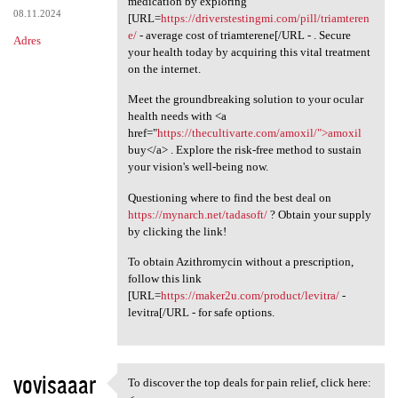
medication by exploring
08.11.2024
[URL=
https://driverstestingmi.com/pill/triamteren
e/
- average cost of triamterene[/URL - . Secure
Adres
your health today by acquiring this vital treatment
on the internet.
Meet the groundbreaking solution to your ocular
health needs with <a
href="
https://thecultivarte.com/amoxil/">amoxil
buy</a> . Explore the risk-free method to sustain
your vision's well-being now.
Questioning where to find the best deal on
https://mynarch.net/tadasoft/
? Obtain your supply
by clicking the link!
To obtain Azithromycin without a prescription,
follow this link
[URL=
https://maker2u.com/product/levitra/
-
levitra[/URL - for safe options.
vovisaaar
To discover the top deals for pain relief, click here:
To discover the top deals for