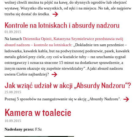
wolnej chwili można tu pójść na kawę, do słynnych ogrodów lub obejrzeć
wystawę. Wszystko dla wszystkich, od ręki i na miejscu. No tak, ale najpierw
trzeba się dostać do środka.
Kontrole na lotniskach i absurdy nadzoru
01.09.2015
Na łamach
Dziennika Opinii, Katarzyna Szymielewicz przedstawia swój
absurd nadzoru – kontrole na lotniskach
: „Dokładnie ten sam przedmiot –
ładowarka, kawałek kabla, but na podwyższonej podeszwie, pasek, kawałek
metalu gdzieś przy ciele, czy coś w kształcie tuby – raz uruchamia sygnał
ostrzegawczy i oznacza stracone 15 minut na dodatkowe sprawdzenie, a
innym razem okazuje się zupełnie niewidzialny”. A jaki absurd nadzoru
uwiera Ciebie najbardziej?
Jak wziąć udział w akcji „Absurdy Nadzoru"?
25.08.2015
Poznaj 5 sposobów na zaangażowanie się w akcję „Absurdy Nadzoru".
Kamera w toalecie
10.09.2015
Nadesłany przez:
F.Sz