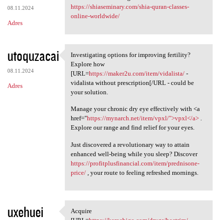
https://shiaseminary.com/shia-quran-classes-
08.11.2024
online-worldwide/
Adres
utoquzacai
Investigating options for improving fertility?
Investigating options for
Explore how
08.11.2024
[URL=
https://maker2u.com/item/vidalista/
-
vidalista without prescription[/URL - could be
Adres
your solution.
Manage your chronic dry eye effectively with <a
href="
https://mynarch.net/item/vpxl/">vpxl</a>
.
Explore our range and find relief for your eyes.
Just discovered a revolutionary way to attain
enhanced well-being while you sleep? Discover
https://profitplusfinancial.com/item/prednisone-
price/
, your route to feeling refreshed mornings.
uxehuei
Acquire
Acquire [URL=https:/