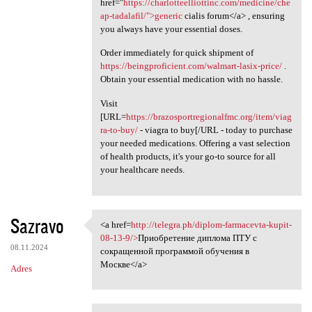
href="
https://charlotteelliottinc.com/medicine/che
ap-tadalafil/">generic
cialis forum</a> , ensuring
you always have your essential doses.
Order immediately for quick shipment of
https://beingproficient.com/walmart-lasix-price/
.
Obtain your essential medication with no hassle.
Visit
[URL=
https://brazosportregionalfmc.org/item/viag
ra-to-buy/
- viagra to buy[/URL - today to purchase
your needed medications. Offering a vast selection
of health products, it's your go-to source for all
your healthcare needs.
Sazravo
<a href=
http://telegra.ph/diplom-farmacevta-kupit-
<a href=http://telegra.ph
08-13-9/>
Приобретение диплома ПТУ с
08.11.2024
сокращенной программой обучения в
Москве</a>
Adres