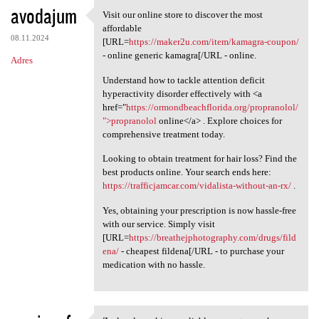
avodajum
Visit our online store to discover the most
Visit our online store to
affordable
08.11.2024
[URL=
https://maker2u.com/item/kamagra-coupon/
- online generic kamagra[/URL - online.
Adres
Understand how to tackle attention deficit
hyperactivity disorder effectively with <a
href="
https://ormondbeachflorida.org/propranolol/
">propranolol
online</a> . Explore choices for
comprehensive treatment today.
Looking to obtain treatment for hair loss? Find the
best products online. Your search ends here:
https://trafficjamcar.com/vidalista-without-an-rx/
.
Yes, obtaining your prescription is now hassle-free
with our service. Simply visit
[URL=
https://breathejphotography.com/drugs/fild
ena/
- cheapest fildena[/URL - to purchase your
medication with no hassle.