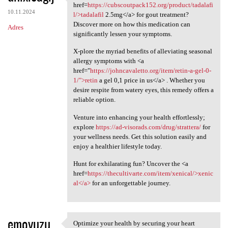
Just learned about the
href=
https://cubscoutpack152.org/product/tadalafi
10.11.2024
l/>tadalafil
2.5mg</a> for gout treatment?
Discover more on how this medication can
Adres
significantly lessen your symptoms.
X-plore the myriad benefits of alleviating seasonal
allergy symptoms with <a
href="
https://johncavaletto.org/item/retin-a-gel-0-
1/">retin
a gel 0,1 price in us</a> . Whether you
desire respite from watery eyes, this remedy offers a
reliable option.
Venture into enhancing your health effortlessly;
explore
https://ad-visorads.com/drug/strattera/
for
your wellness needs. Get this solution easily and
enjoy a healthier lifestyle today.
Hunt for exhilarating fun? Uncover the <a
href=
https://thecultivarte.com/item/xenical/>xenic
al</a>
for an unforgettable journey.
emovuzu
Optimize your health by securing your heart