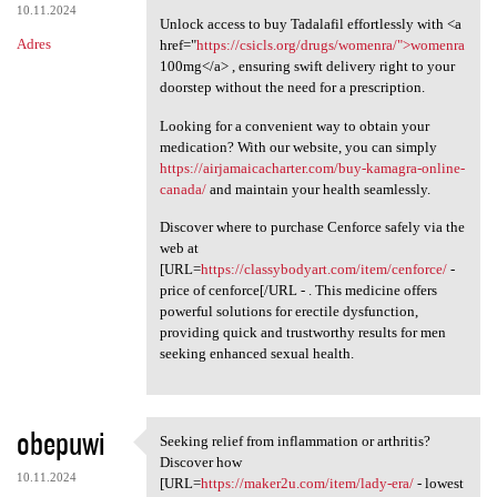
10.11.2024
Unlock access to buy Tadalafil effortlessly with <a
Adres
href="
https://csicls.org/drugs/womenra/">womenra
100mg</a> , ensuring swift delivery right to your
doorstep without the need for a prescription.
Looking for a convenient way to obtain your
medication? With our website, you can simply
https://airjamaicacharter.com/buy-kamagra-online-
canada/
and maintain your health seamlessly.
Discover where to purchase Cenforce safely via the
web at
[URL=
https://classybodyart.com/item/cenforce/
-
price of cenforce[/URL - . This medicine offers
powerful solutions for erectile dysfunction,
providing quick and trustworthy results for men
seeking enhanced sexual health.
obepuwi
Seeking relief from inflammation or arthritis?
Seeking relief from
Discover how
10.11.2024
[URL=
https://maker2u.com/item/lady-era/
- lowest