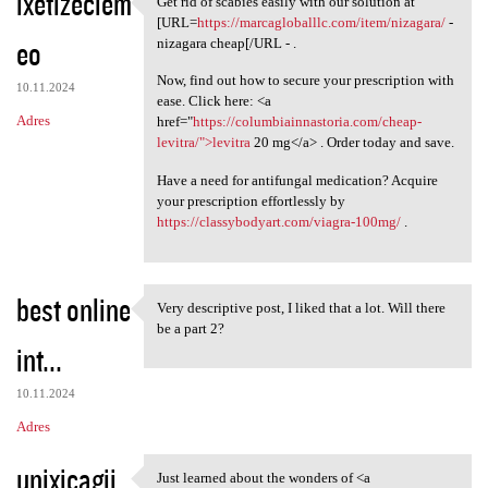
ixetizeclem
Get rid of scabies easily with our solution at
Get rid of scabies easily
o
[URL=
https://marcagloballlc.com/item/nizagara/
-
eo
m
nizagara cheap[/URL - .
e
Now, find out how to secure your prescription with
10.11.2024
ease. Click here: <a
n
Adres
href="
https://columbiainnastoria.com/cheap-
t
levitra/">levitra
20 mg</a> . Order today and save.
a
Have a need for antifungal medication? Acquire
r
your prescription effortlessly by
https://classybodyart.com/viagra-100mg/
.
z
e
best online
Very descriptive post, I liked that a lot. Will there
Very descriptive post, I
be a part 2?
int...
10.11.2024
Adres
unixicagij
Just learned about the wonders of <a