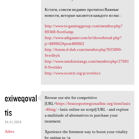
Кстати, совсем недавно прочитал Важные
новости, которые касаются каждого из нас :
http://www.ts-gaminggroup.com/member.php?
89368-Svetlwmp
http://www.adtgamer.com.br/showthread.php?
p=480962#post480962
http://forum.d-dub.com/member.php?835890-
Svetlbyh
http://www.smokinstangs.com/member.php/27691
8-Svetldei
http://www.scoreit.org/p/svetlncz
exiweqoval
Browse our site for competitive
Browse our site for
[URL=
https://brazosportregionalfmc.org/item/lasix
tis
-40mg/
- lasix online no script[/URL - and explore
a multitude of alternatives to purchase your
treatment.
10.11.2024
Adres
Xperience the foremost way to boost your vitality
by opting to <a