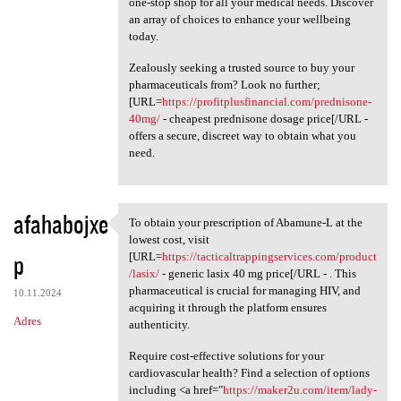
one-stop shop for all your medical needs. Discover
an array of choices to enhance your wellbeing
today.
Zealously seeking a trusted source to buy your
pharmaceuticals from? Look no further;
[URL=
https://profitplusfinancial.com/prednisone-
40mg/
- cheapest prednisone dosage price[/URL -
offers a secure, discreet way to obtain what you
need.
afahabojxe
To obtain your prescription of Abamune-L at the
To obtain your prescription
lowest cost, visit
p
[URL=
https://tacticaltrappingservices.com/product
/lasix/
- generic lasix 40 mg price[/URL - . This
pharmaceutical is crucial for managing HIV, and
10.11.2024
acquiring it through the platform ensures
Adres
authenticity.
Require cost-effective solutions for your
cardiovascular health? Find a selection of options
including <a href="
https://maker2u.com/item/lady-