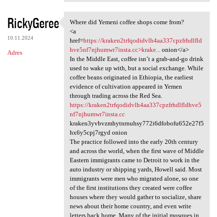
RickyGeree
Where did Yemeni coffee shops come from?
Where did Yemeni coffee shops
<a
10.11.2024
href=
https://kraken2trfqodidvlh4aa337cpzfrhdlfld
hve5nf7njhumwr7insta.cc>krake...
onion</a>
Adres
In the Middle East, coffee isn’t a grab-and-go drink
used to wake up with, but a social exchange. While
coffee beans originated in Ethiopia, the earliest
evidence of cultivation appeared in Yemen
through trading across the Red Sea.
https://kraken2trfqodidvlh4aa337cpzfrhdlfldhve5
nf7njhumwr7insta.cc
kraken3yvbvzmhytnrnuhsy772i6dfobofu652e27f5
hx6y5cpj7rgyd onion
The practice followed into the early 20th century
and across the world, when the first wave of Middle
Eastern immigrants came to Detroit to work in the
auto industry or shipping yards, Howell said. Most
immigrants were men who migrated alone, so one
of the first institutions they created were coffee
houses where they would gather to socialize, share
news about their home country, and even write
letters back home. Many of the initial mosques in