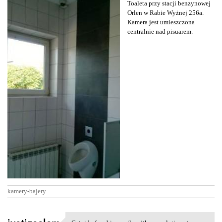
Toaleta przy stacji benzynowej
Orlen w Rabie Wyżnej 256a.
Kamera jest umieszczona
centralnie nad pisuarem.
kamery-bajery
K