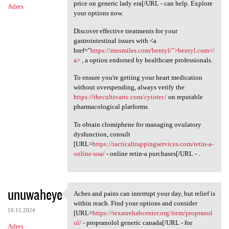
price on generic lady era[/URL - can help. Explore
Adres
your options now.
Discover effective treatments for your
gastrointestinal issues with <a
href="
https://mnsmiles.com/bentyl/">bentyl.com</
a>
, a option endorsed by healthcare professionals.
To ensure you're getting your heart medication
without overspending, always verify the
https://thecultivarte.com/cytotec/
on reputable
pharmacological platforms.
To obtain clomiphene for managing ovulatory
dysfunction, consult
[URL=
https://tacticaltrappingservices.com/retin-a-
online-usa/
- online retin-a purchases[/URL - .
unuwaheye
Aches and pains can interrupt your day, but relief is
Aches and pains can interrupt
within reach. Find your options and consider
10.11.2024
[URL=
https://texasrehabcenter.org/item/propranol
ol/
- propranolol generic canada[/URL - for
Adres