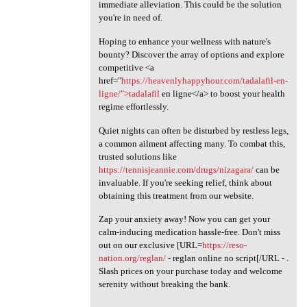
immediate alleviation. This could be the solution
you're in need of.
Hoping to enhance your wellness with nature's
bounty? Discover the array of options and explore
competitive <a
href="
https://heavenlyhappyhour.com/tadalafil-en-
ligne/">tadalafil
en ligne</a> to boost your health
regime effortlessly.
Quiet nights can often be disturbed by restless legs,
a common ailment affecting many. To combat this,
trusted solutions like
https://tennisjeannie.com/drugs/nizagara/
can be
invaluable. If you're seeking relief, think about
obtaining this treatment from our website.
Zap your anxiety away! Now you can get your
calm-inducing medication hassle-free. Don't miss
out on our exclusive [URL=
https://reso-
nation.org/reglan/
- reglan online no script[/URL - .
Slash prices on your purchase today and welcome
serenity without breaking the bank.