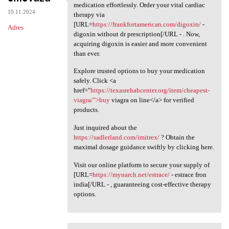
Optimize your health by
medication effortlessly. Order your vital cardiac
10.11.2024
therapy via
[URL=
https://frankfortamerican.com/digoxin/
-
Adres
digoxin without dr prescription[/URL - . Now,
acquiring digoxin is easier and more convenient
than ever.
Explore trusted options to buy your medication
safely. Click <a
href="
https://texasrehabcenter.org/item/cheapest-
viagra/">buy
viagra on line</a> for verified
products.
Just inquired about the
https://sadlerland.com/imitrex/
? Obtain the
maximal dosage guidance swiftly by clicking here.
Visit our online platform to secure your supply of
[URL=
https://mynarch.net/estrace/
- estrace fron
india[/URL - , guaranteeing cost-effective therapy
options.