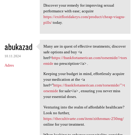
Discover your remedy for improving sexual
performance with ease; acquire
https://exitfloridakeys.com/product/cheap-viagra-
pills/
today.
abukazad
Many are in quest of effective treatments; discover
Many are in quest of
safe options and buy <a
10.11.2024
href=
https://frankfortamerican.com/torsemide/>tors
emide
no prescription</a> .
Adres
Keeping your budget in mind, effortlessly acquire
your medication at the <a
href="
https://frankfortamerican.com/torsemide/">t
orsemide
for sale</a> , ensuring you never miss
your essential doses.
Venturing into the realm of affordable healthcare?
Look no further,
https://thecultivarte.com/item/zithromax-250mg/
online for your treatment.
When looking to enhance your vitality, consider