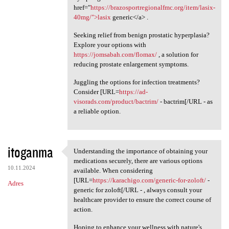
href="
https://brazosportregionalfmc.org/item/lasix-
40mg/">lasix
generic</a> .
Seeking relief from benign prostatic hyperplasia?
Explore your options with
https://jomsabah.com/flomax/
, a solution for
reducing prostate enlargement symptoms.
Juggling the options for infection treatments?
Consider [URL=
https://ad-
visorads.com/product/bactrim/
- bactrim[/URL - as
a reliable option.
itoganma
Understanding the importance of obtaining your
Understanding the importance
medications securely, there are various options
10.11.2024
available. When considering
[URL=
https://karachigo.com/generic-for-zoloft/
-
Adres
generic for zoloft[/URL - , always consult your
healthcare provider to ensure the correct course of
action.
Hoping to enhance your wellness with nature's