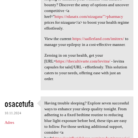
bounty? Discover the array of options and uncover
competitive <a
href="
https://rdasatx.com/nizagara/">pharmacy
prices for nizagara</a> to boost your health regime
effortlessly.
View the current
https://sadlerland.com/imitrex/
to
manage your epilepsy in a cost-effective manner.
Zeroing in on your health, get your
[URL=
https://thecultivarte.com/levitra/
- levitra
capsules for sale[/URL - effortlessly. This solution
caters to your needs, offering ease with just an
order.
osacetufa
Having trouble sleeping? Explore seven successful
Having trouble sleeping?
ways to enhance your sleep quality tonight. From
10.11.2024
adhering to a fixed bedtime routine to reducing
blue light exposure before bed, these tips are easy
Adres
to follow. For those seeking additional support,
consider <a