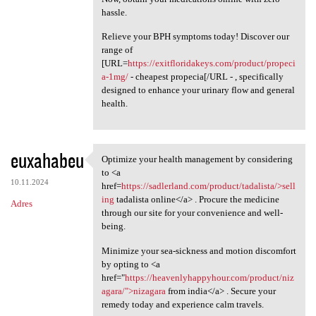
hassle.
Relieve your BPH symptoms today! Discover our
range of
[URL=
https://exitfloridakeys.com/product/propeci
a-1mg/
- cheapest propecia[/URL - , specifically
designed to enhance your urinary flow and general
health.
euxahabeu
Optimize your health management by considering
Optimize your health
to <a
10.11.2024
href=
https://sadlerland.com/product/tadalista/>sell
ing
tadalista online</a> . Procure the medicine
Adres
through our site for your convenience and well-
being.
Minimize your sea-sickness and motion discomfort
by opting to <a
href="
https://heavenlyhappyhour.com/product/niz
agara/">nizagara
from india</a> . Secure your
remedy today and experience calm travels.