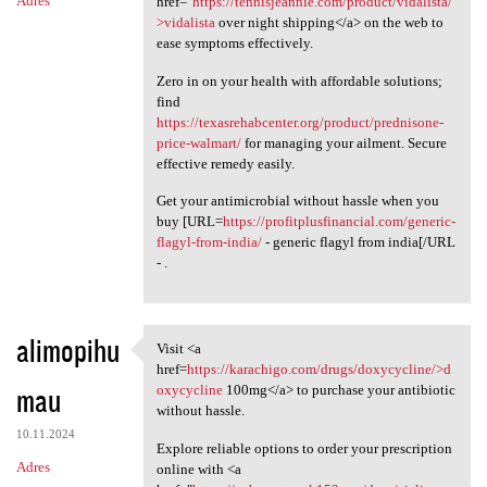
Adres
href="
https://tennisjeannie.com/product/vidalista/"
>vidalista
over night shipping</a> on the web to
ease symptoms effectively.
Zero in on your health with affordable solutions;
find
https://texasrehabcenter.org/product/prednisone-
price-walmart/
for managing your ailment. Secure
effective remedy easily.
Get your antimicrobial without hassle when you
buy [URL=
https://profitplusfinancial.com/generic-
flagyl-from-india/
- generic flagyl from india[/URL
- .
alimopihu
Visit <a
Visit <a href=https:/
href=
https://karachigo.com/drugs/doxycycline/>d
mau
oxycycline
100mg</a> to purchase your antibiotic
without hassle.
10.11.2024
Explore reliable options to order your prescription
Adres
online with <a