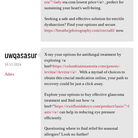
era/">lady
era.com lowest price</a> , perfect for
sustaining your heart's well-being.
Seeking a safe and effective solution for erectile
dysfunction? Find your options and secure
https://breathejphotography.com/erectafil/
now.
uwqasasur
X-ray your options for antifungal treatment by
X-ray your options for
exploring <a
10.11.2024
href=
https://columbiainnastoria.com/generic-
levitra/>levitra</a>
. With a myriad of choices to
Adres
obtain this crucial medication online, your path to
recovery could be just a click away.
Explore your options to buy effective glaucoma
treatment and find out how <a
href="
https://exitfloridakeys.com/product/lasix/">l
asix</a>
can help in reducing eye pressure
efficiently.
Questioning where to find relief for seasonal
allergies? Look no further!