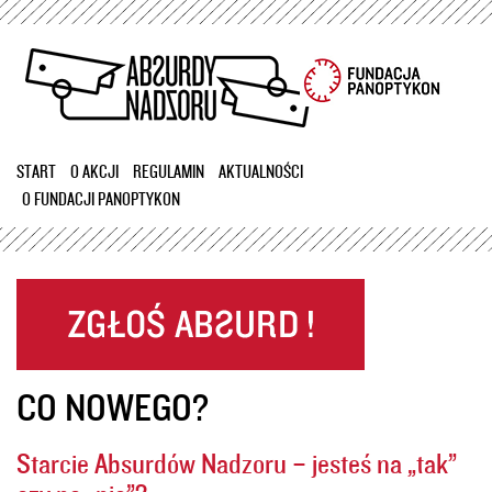
Przejdź
do
treści
START
O AKCJI
REGULAMIN
AKTUALNOŚCI
O FUNDACJI PANOPTYKON
CO NOWEGO?
Starcie Absurdów Nadzoru – jesteś na „tak”