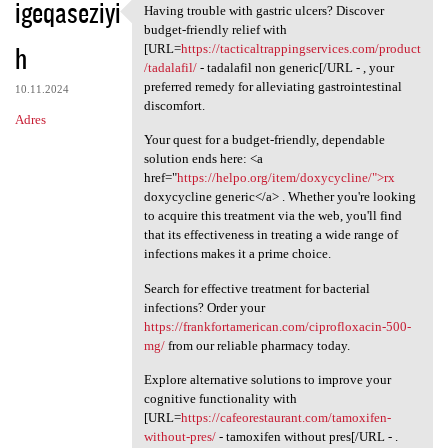
igeqaseziyi
Having trouble with gastric ulcers? Discover
Having trouble with gastric
budget-friendly relief with
h
[URL=
https://tacticaltrappingservices.com/product
/tadalafil/
- tadalafil non generic[/URL - , your
preferred remedy for alleviating gastrointestinal
10.11.2024
discomfort.
Adres
Your quest for a budget-friendly, dependable
solution ends here: <a
href="
https://helpo.org/item/doxycycline/">rx
doxycycline generic</a> . Whether you're looking
to acquire this treatment via the web, you'll find
that its effectiveness in treating a wide range of
infections makes it a prime choice.
Search for effective treatment for bacterial
infections? Order your
https://frankfortamerican.com/ciprofloxacin-500-
mg/
from our reliable pharmacy today.
Explore alternative solutions to improve your
cognitive functionality with
[URL=
https://cafeorestaurant.com/tamoxifen-
without-pres/
- tamoxifen without pres[/URL - .