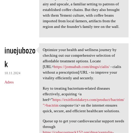
airy and upscale, a familiar setting to patrons of
established coffee chains. But they also brought
with them Yemeni culture, with coffee beans
imported from local farmers, artifacts from the
region and the founder’s family tree on the wall.
inuejubozo
Optimize your health and wellness journey by
Optimize your health and
checking out our comprehensive selection of
k
affordable treatment options. Locate
[URL=
https://jomsabah.com/drugs/cialis/
- cialis
without a prescription[/URL - to improve your
10.11.2024
vitality efficiently and securely.
Adres
Key to treating bacterium-related diseases
effectively, acquiring <a
href="
https://exitfloridakeys.com/product/bactrim/
">bactrim
coupons</a> on the internet ensures
quick, secure, and efficient healthcare solutions.
Queue up to get your cardiovascular support needs
through
https://cubscoutpack152.org/drug/ventolin-