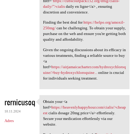
href="
https://cubscoutpack152.org/drug/cialis-
daily/">cialis
daily en ligne</a> , ensuring
discretion and convenience.
Finding the best deal for
https://helpo.org/amoxil-
250mg/
can be challenging. To obtain your supply,
purchase on the web and ensure you're getting both
quality and affordability.
Given the ongoing discussions about its efficacy in
various treatments, finding a reliable source to buy
<a
href=
https://airjamaicacharter.com/hydroxychloroq
uine/>buy-hydroxychloroquine...
online is crucial
for individuals seeking treatment.
rernicusoq
Obtain your <a
Obtain your <a href=https:/
href=
https://heavenlyhappyhour.com/cialis/>cheap
10.11.2024
est
cialis dosage 20mg price</a> effortlessly.
Secure your medication effortlessly via our
Adres
website.