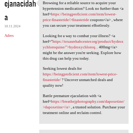
ejanacidah
Browsing for a reliable source to acquire your
Browsing for a reliable
hypertension medication? Look no further than <a
a
href=
https://beingproficient.com/item/lowest-
price-finasteride/>finasteride
coupons</a> , where
you can secure your treatment effortlessly.
10.11.2024
Adres
Looking for a way to combat your illness? <a
href="
https://texasrehabcenter.org/product/hydrox
ychloroquine/">hydroxychloroq...
400mg</a>
might be the answer you're seeking. Explore how
this drug can help you today.
Seeking lowest deals for
https://beingproficient.com/item/lowest-price-
finasteride/
? Uncover unmatched deals and
quality now!
Battle premature ejaculation with <a
href=
https://breathejphotography.com/dapoxetine/
>dapoxetine</a>
, a trusted solution. Purchase your
treatment online and reclaim control.