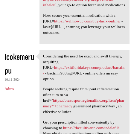
inhaler/
, your go-to option for trusted medications.
Now, secure your essential medication with a
[URL=
https://wellnowuc.com/buy-lasix-online/
-
lasix[/URL - , ensuring you leverage your wellness
outcomes.
icokemeru
Considering the need for exact and swift therapy,
Considering the need for
acquiring
pu
[URL=
https://exitfloridakeys.com/product/bactrim
/
- bactrim 960mg[/URL - online offers an easy
option.
10.11.2024
Adres
People seeking respite from joint inflammation
often turn to <a
href="
https://brazosportregionalfmc.org/item/phar
macy/">pharmacy
guaranteed pharmacy</a> , an
effective solution.
Get your prescription filled conveniently by
choosing to
https://thecultivarte.com/tadalafil/
.
Now, obtain your medications online with zero