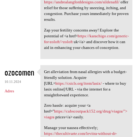
https://andrealangforddesigns.com/sildenafil/
offer
relief for those suffering by sneezing, itching, and
congestion. Purchase yours immediately for proven
results.
Zap your fertility concerns away! Explore the
potential of <a href=
https://karachigo.com/generic-
for-zoloft/>zoloft
uk</a> and discover how it can
aid in enhancing your chances of conception.
ozocomen
Get alleviation from nasal allergies with a budget-
Get alleviation from nasal
friendly solution. Acquire
10.11.2024
[URL=
https://csicls.org/item/lasix/
- where to buy
lasix online[/URL - via the internet for a
Adres
straightforward experience.
Zero hassle: acquire your <a
href="
https://cubscoutpack152.org/drug/viagra/">
viagra
prices</a> easily.
Manage your nausea effectively;
https://thecultivarte.com/levitra-without-dr-