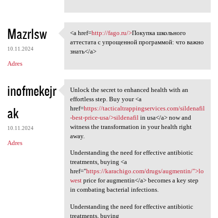
Mazrlsw
<a href=
http://fago.ru/>
Покупка школьного
<a href=http://fago.ru/
аттестата с упрощенной программой: что важно
10.11.2024
знать</a>
Adres
inofmekejr
Unlock the secret to enhanced health with an
Unlock the secret to enhanced
effortless step. Buy your <a
ak
href=
https://tacticaltrappingservices.com/sildenafil
-best-price-usa/>sildenafil
in usa</a> now and
witness the transformation in your health right
10.11.2024
away.
Adres
Understanding the need for effective antibiotic
treatments, buying <a
href="
https://karachigo.com/drugs/augmentin/">lo
west
price for augmentin</a> becomes a key step
in combating bacterial infections.
Understanding the need for effective antibiotic
treatments, buying