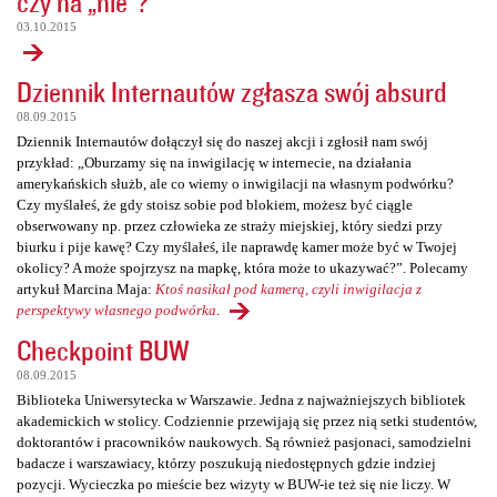
czy na „nie”?
03.10.2015
Dziennik Internautów zgłasza swój absurd
08.09.2015
Dziennik Internautów dołączył się do naszej akcji i zgłosił nam swój
przykład: „Oburzamy się na inwigilację w internecie, na działania
amerykańskich służb, ale co wiemy o inwigilacji na własnym podwórku?
Czy myślałeś, że gdy stoisz sobie pod blokiem, możesz być ciągle
obserwowany np. przez człowieka ze straży miejskiej, który siedzi przy
biurku i pije kawę? Czy myślałeś, ile naprawdę kamer może być w Twojej
okolicy? A może spojrzysz na mapkę, która może to ukazywać?”. Polecamy
artykuł Marcina Maja:
Ktoś nasikał pod kamerą, czyli inwigilacja z
perspektywy własnego podwórka
.
Checkpoint BUW
08.09.2015
Biblioteka Uniwersytecka w Warszawie. Jedna z najważniejszych bibliotek
akademickich w stolicy. Codziennie przewijają się przez nią setki studentów,
doktorantów i pracowników naukowych. Są również pasjonaci, samodzielni
badacze i warszawiacy, którzy poszukują niedostępnych gdzie indziej
pozycji. Wycieczka po mieście bez wizyty w BUW-ie też się nie liczy. W