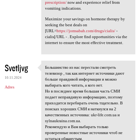
prescription/
now and experience relief from
vomiting indications.
Maximize your savings on hormone therapy by
seeking the best deals on
[URL=
https://jomsabah.com/drugs/cialis/
-
cialis[/URL - . Explore find opportunities via the
internet to ensure the most effective treatment.
Svetljvg
Большинство из нас перестали смотреть
Большинство из нас перестали
телевизор , так как интернет источники дают
10.11.2024
больше правдивой информации и можно
выбирать кого читать, а кого нет.
Adres
Но в последнее время большая часть СМИ
подает неправдивую информацию, поэтому
приходится перебирать очень тщательно. В
поисках хороших СМИ я наткнулся на 2
качественных источника: ukr-life.com.ua и
sylnaukraina.com.ua.
Рекомендую и Вам выбирать только
проверенные новостные источники чтоб не
остаться обманутым.