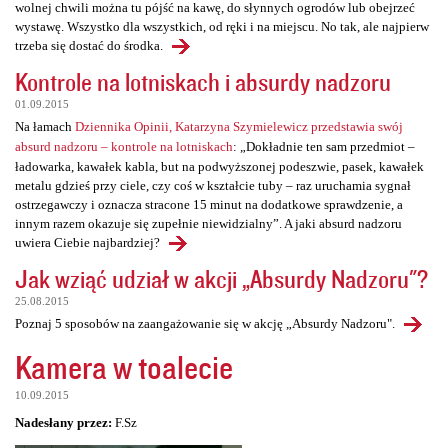
wolnej chwili można tu pójść na kawę, do słynnych ogrodów lub obejrzeć
wystawę. Wszystko dla wszystkich, od ręki i na miejscu. No tak, ale najpierw
trzeba się dostać do środka.
Kontrole na lotniskach i absurdy nadzoru
01.09.2015
Na łamach
Dziennika Opinii, Katarzyna Szymielewicz przedstawia swój
absurd nadzoru – kontrole na lotniskach
: „Dokładnie ten sam przedmiot –
ładowarka, kawałek kabla, but na podwyższonej podeszwie, pasek, kawałek
metalu gdzieś przy ciele, czy coś w kształcie tuby – raz uruchamia sygnał
ostrzegawczy i oznacza stracone 15 minut na dodatkowe sprawdzenie, a
innym razem okazuje się zupełnie niewidzialny”. A jaki absurd nadzoru
uwiera Ciebie najbardziej?
Jak wziąć udział w akcji „Absurdy Nadzoru"?
25.08.2015
Poznaj 5 sposobów na zaangażowanie się w akcję „Absurdy Nadzoru".
Kamera w toalecie
10.09.2015
Nadesłany przez:
F.Sz