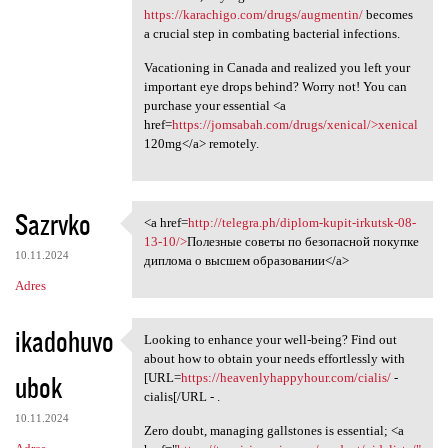
https://karachigo.com/drugs/augmentin/
becomes
a crucial step in combating bacterial infections.
Vacationing in Canada and realized you left your
important eye drops behind? Worry not! You can
purchase your essential <a
href=
https://jomsabah.com/drugs/xenical/>xenical
120mg</a> remotely.
Sazrvko
<a href=
http://telegra.ph/diplom-kupit-irkutsk-08-
<a href=http://telegra.ph
13-10/>
Полезные советы по безопасной покупке
10.11.2024
диплома о высшем образовании</a>
Adres
ikadohuvo
Looking to enhance your well-being? Find out
Looking to enhance your well
about how to obtain your needs effortlessly with
ubok
[URL=
https://heavenlyhappyhour.com/cialis/
-
cialis[/URL - .
10.11.2024
Zero doubt, managing gallstones is essential; <a