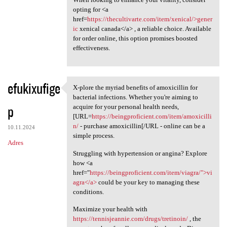
opting for <a
href=
https://thecultivarte.com/item/xenical/>gener
ic
xenical canada</a> , a reliable choice. Available
for order online, this option promises boosted
effectiveness.
efukixufige
X-plore the myriad benefits of amoxicillin for
X-plore the myriad benefits
bacterial infections. Whether you're aiming to
p
acquire for your personal health needs,
[URL=
https://beingproficient.com/item/amoxicilli
n/
- purchase amoxicillin[/URL - online can be a
10.11.2024
simple process.
Adres
Struggling with hypertension or angina? Explore
how <a
href="
https://beingproficient.com/item/viagra/">vi
agra</a>
could be your key to managing these
conditions.
Maximize your health with
https://tennisjeannie.com/drugs/tretinoin/
, the