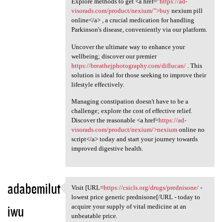
Explore methods to get <a href="
https://ad-
visorads.com/product/nexium/">buy
nexium pill
online</a> , a crucial medication for handling
Parkinson's disease, conveniently via our platform.
Uncover the ultimate way to enhance your
wellbeing; discover our premier
https://breathejphotography.com/diflucan/
. This
solution is ideal for those seeking to improve their
lifestyle effectively.
Managing constipation doesn't have to be a
challenge; explore the cost of effective relief.
Discover the reasonable <a href=
https://ad-
visorads.com/product/nexium/>nexium
online no
script</a> today and start your journey towards
improved digestive health.
adabemilut
Visit [URL=
https://csicls.org/drugs/prednisone/
-
Visit [URL=https://csicls.org
lowest price generic prednisone[/URL - today to
iwu
acquire your supply of vital medicine at an
unbeatable price.