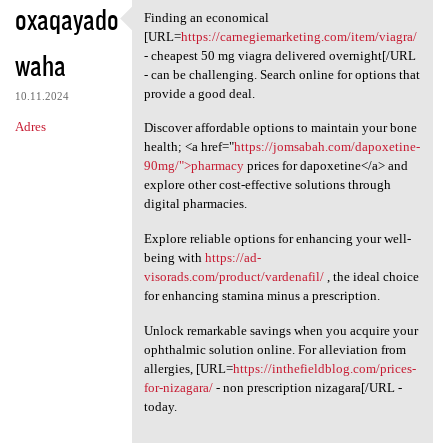
oxaqayado
Finding an economical
Finding an economical [URL
[URL=
https://carnegiemarketing.com/item/viagra/
waha
- cheapest 50 mg viagra delivered overnight[/URL
- can be challenging. Search online for options that
provide a good deal.
10.11.2024
Adres
Discover affordable options to maintain your bone
health; <a href="
https://jomsabah.com/dapoxetine-
90mg/">pharmacy
prices for dapoxetine</a> and
explore other cost-effective solutions through
digital pharmacies.
Explore reliable options for enhancing your well-
being with
https://ad-
visorads.com/product/vardenafil/
, the ideal choice
for enhancing stamina minus a prescription.
Unlock remarkable savings when you acquire your
ophthalmic solution online. For alleviation from
allergies, [URL=
https://inthefieldblog.com/prices-
for-nizagara/
- non prescription nizagara[/URL -
today.