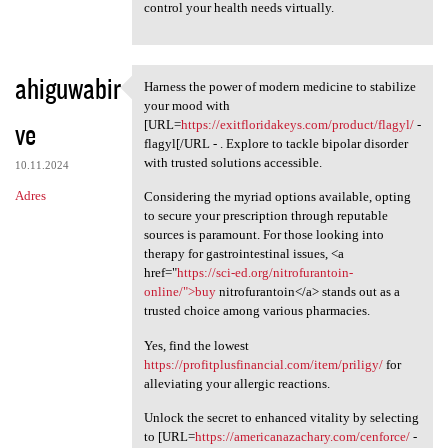
control your health needs virtually.
ahiguwabir
Harness the power of modern medicine to stabilize
Harness the power of modern
your mood with
ve
[URL=
https://exitfloridakeys.com/product/flagyl/
-
flagyl[/URL - . Explore to tackle bipolar disorder
with trusted solutions accessible.
10.11.2024
Adres
Considering the myriad options available, opting
to secure your prescription through reputable
sources is paramount. For those looking into
therapy for gastrointestinal issues, <a
href="
https://sci-ed.org/nitrofurantoin-
online/">buy
nitrofurantoin</a> stands out as a
trusted choice among various pharmacies.
Yes, find the lowest
https://profitplusfinancial.com/item/priligy/
for
alleviating your allergic reactions.
Unlock the secret to enhanced vitality by selecting
to [URL=
https://americanazachary.com/cenforce/
-