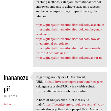
teaching methods, Gitanjali International School
empowers students to achieve academic success
and become responsible, compassionate global
citizens.
https://gitanjaliinternationalschool.com/academics
https://gitanjaliinternationalschool.com/beyond-
academics
https://gitanjaliinternationalschool.com/how-do-
international-schools-fo...
https://gitanjaliinternationalschool.com/one-of-
the-top-3-schools-in-lud...
https://gitanjaliinternationalschool.com/about-us
inananozu
Regarding anxiety or OCD treatment,
Regarding anxiety or OCD
[URL=
https://driverstestingmi.com/item/nizagara/
pif
- nizagara capsules[/URL - is a viable solution;
explore alternatives or obtain it online.
10.11.2024
In need of Doxycycline? Get it easily <a
Adres
href="
https://thecultivarte.com/doxycycline/">buy
generic doxycycline using paypal</a> . Available