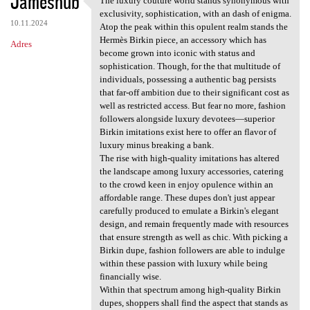
Jameshub
The luxury couture world stands synonymous with
The luxury couture world
exclusivity, sophistication, with an dash of enigma.
10.11.2024
Atop the peak within this opulent realm stands the
Hermès Birkin piece, an accessory which has
Adres
become grown into iconic with status and
sophistication. Though, for the that multitude of
individuals, possessing a authentic bag persists
that far-off ambition due to their significant cost as
well as restricted access. But fear no more, fashion
followers alongside luxury devotees—superior
Birkin imitations exist here to offer an flavor of
luxury minus breaking a bank.
The rise with high-quality imitations has altered
the landscape among luxury accessories, catering
to the crowd keen in enjoy opulence within an
affordable range. These dupes don't just appear
carefully produced to emulate a Birkin's elegant
design, and remain frequently made with resources
that ensure strength as well as chic. With picking a
Birkin dupe, fashion followers are able to indulge
within these passion with luxury while being
financially wise.
Within that spectrum among high-quality Birkin
dupes, shoppers shall find the aspect that stands as