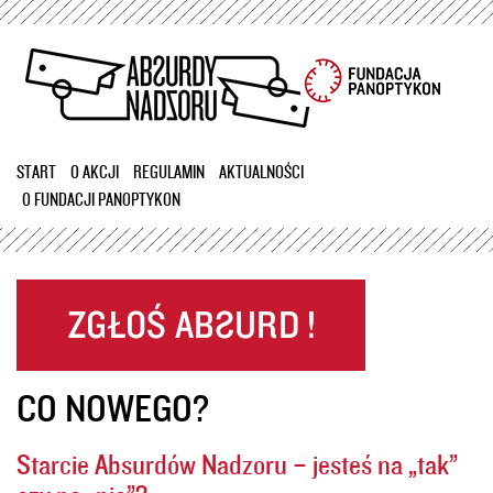
Przejdź
do
treści
START
O AKCJI
REGULAMIN
AKTUALNOŚCI
O FUNDACJI PANOPTYKON
CO NOWEGO?
Starcie Absurdów Nadzoru – jesteś na „tak”