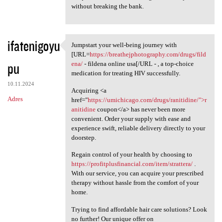
without breaking the bank.
ifatenigoyu
Jumpstart your well-being journey with
Jumpstart your well-being
[URL=
https://breathejphotography.com/drugs/fild
pu
ena/
- fildena online usa[/URL - , a top-choice
medication for treating HIV successfully.
10.11.2024
Acquiring <a
Adres
href="
https://umichicago.com/drugs/ranitidine/">r
anitidine
coupon</a> has never been more
convenient. Order your supply with ease and
experience swift, reliable delivery directly to your
doorstep.
Regain control of your health by choosing to
https://profitplusfinancial.com/item/strattera/
.
With our service, you can acquire your prescribed
therapy without hassle from the comfort of your
home.
Trying to find affordable hair care solutions? Look
no further! Our unique offer on