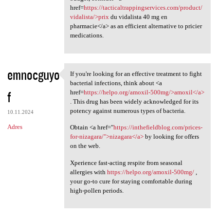
href=
https://tacticaltrappingservices.com/product/
vidalista/>prix
du vidalista 40 mg en
pharmacie</a> as an efficient alternative to pricier
medications.
emnocguyo
If you're looking for an effective treatment to fight
If you're looking for an
bacterial infections, think about <a
f
href=
https://helpo.org/amoxil-500mg/>amoxil</a>
. This drug has been widely acknowledged for its
potency against numerous types of bacteria.
10.11.2024
Adres
Obtain <a href="
https://inthefieldblog.com/prices-
for-nizagara/">nizagara</a>
by looking for offers
on the web.
Xperience fast-acting respite from seasonal
allergies with
https://helpo.org/amoxil-500mg/
,
your go-to cure for staying comfortable during
high-pollen periods.