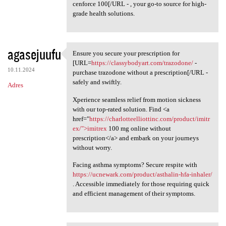
cenforce 100[/URL - , your go-to source for high-
grade health solutions.
agasejuufu
Ensure you secure your prescription for
Ensure you secure your
[URL=
https://classybodyart.com/trazodone/
-
10.11.2024
purchase trazodone without a prescription[/URL -
safely and swiftly.
Adres
Xperience seamless relief from motion sickness
with our top-rated solution. Find <a
href="
https://charlotteelliottinc.com/product/imitr
ex/">imitrex
100 mg online without
prescription</a> and embark on your journeys
without worry.
Facing asthma symptoms? Secure respite with
https://ucnewark.com/product/asthalin-hfa-inhaler/
. Accessible immediately for those requiring quick
and efficient management of their symptoms.