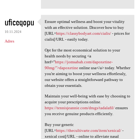
uficeqopu
Ensure optimal wellness and boost your vitality
Ensure optimal wellness and
with an effective solution. Discover how to buy
10.11.2024
[URL=
https://classybodyart.com/cialis/
- prices for
cialis[/URL - easily today.
Adres
Opt for the most economical solution to your
health needs by securing <a
href="
https://jomsabah.com/dapoxetine-
90mg/">dapoxetine
online usa</a> today. Whether
you're aiming to boost your wellness effortlessly,
our website offers a straightforward pathway to
obtain your essentials.
Maintain your well-being with ease by choosing to
acquire your prescriptions online.
https://tennisjeannie.com/drugs/tadalafil/
ensures
you receive genuine products efficiently.
Buy your generic
[URL=
https://thecultivarte.com/item/xenical/
-
xenical cost[/URL - online to alleviate nasal