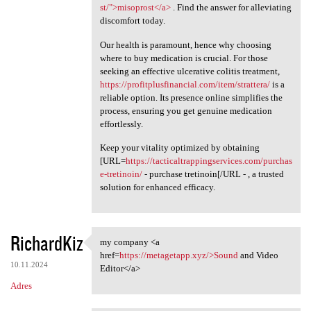
st/">misoprost</a>
. Find the answer for alleviating
discomfort today.
Our health is paramount, hence why choosing
where to buy medication is crucial. For those
seeking an effective ulcerative colitis treatment,
https://profitplusfinancial.com/item/strattera/
is a
reliable option. Its presence online simplifies the
process, ensuring you get genuine medication
effortlessly.
Keep your vitality optimized by obtaining
[URL=
https://tacticaltrappingservices.com/purchas
e-tretinoin/
- purchase tretinoin[/URL - , a trusted
solution for enhanced efficacy.
RichardKiz
my company <a
my company <a href=https:/
href=
https://metagetapp.xyz/>Sound
and Video
10.11.2024
Editor</a>
Adres