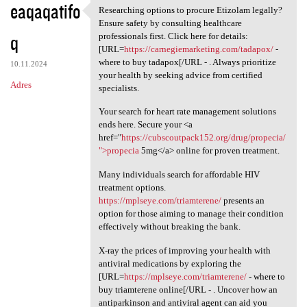
eaqaqatifo
Researching options to procure Etizolam legally?
Researching options to
Ensure safety by consulting healthcare
q
professionals first. Click here for details:
[URL=
https://carnegiemarketing.com/tadapox/
-
where to buy tadapox[/URL - . Always prioritize
10.11.2024
your health by seeking advice from certified
Adres
specialists.
Your search for heart rate management solutions
ends here. Secure your <a
href="
https://cubscoutpack152.org/drug/propecia/
">propecia
5mg</a> online for proven treatment.
Many individuals search for affordable HIV
treatment options.
https://mplseye.com/triamterene/
presents an
option for those aiming to manage their condition
effectively without breaking the bank.
X-ray the prices of improving your health with
antiviral medications by exploring the
[URL=
https://mplseye.com/triamterene/
- where to
buy triamterene online[/URL - . Uncover how an
antiparkinson and antiviral agent can aid you