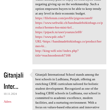
negating giving up on the workmanship. Such a
option empowers buyers to be able to keep trendy
at any level in their economic budget.
https://fileforum.com/profile/pigeoncrate0/
https://www.webwiki.ch/handmadebirkinbags.co/p
roduct/hermes-hss-mini-kel...
https://prpack.ru/user/yearuncle69/
https://www.pdc.edu/?
URL=https://handmadebirkinbags.co/product/her
mes-bi...
http://king-wifi.win//index.php?
title=roachnordentoft7166
Gitanjali
Gitanjali International School stands among the
Gitanjali International
best schools in Ludhiana, Punjab, offering an
Inter...
enriching CBSE curriculum tailored for holistic
student development. Recognized as one of the
leading CBSE schools in Ludhiana, our school is
10.11.2024
committed to academic excellence, modern
Adres
facilities, and a nurturing environment. With a
focus on values-based education and innovative