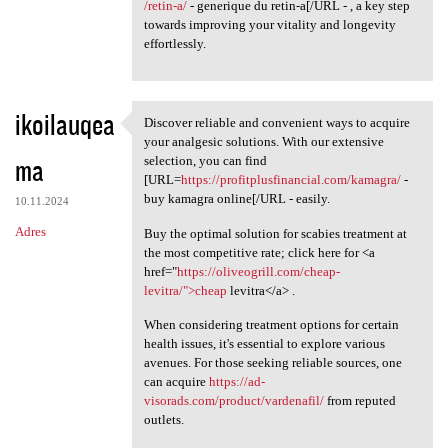
/retin-a/
- generique du retin-a[/URL - , a key step
towards improving your vitality and longevity
effortlessly.
ikoilauqea
Discover reliable and convenient ways to acquire
Discover reliable and
your analgesic solutions. With our extensive
ma
selection, you can find
[URL=
https://profitplusfinancial.com/kamagra/
-
buy kamagra online[/URL - easily.
10.11.2024
Adres
Buy the optimal solution for scabies treatment at
the most competitive rate; click here for <a
href="
https://oliveogrill.com/cheap-
levitra/">cheap
levitra</a> .
When considering treatment options for certain
health issues, it's essential to explore various
avenues. For those seeking reliable sources, one
can acquire
https://ad-
visorads.com/product/vardenafil/
from reputed
outlets.