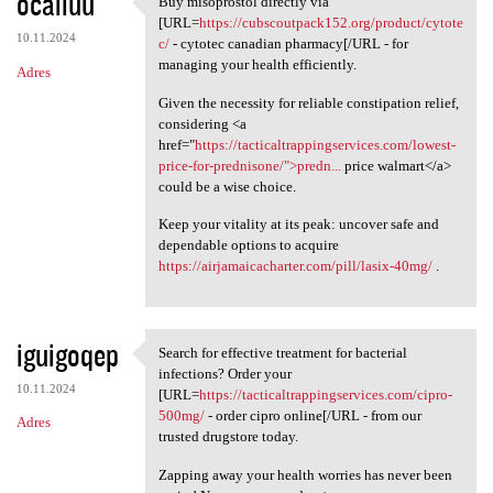
ocaliuu
Buy misoprostol directly via
Buy misoprostol directly via
[URL=
https://cubscoutpack152.org/product/cytote
10.11.2024
c/
- cytotec canadian pharmacy[/URL - for
managing your health efficiently.
Adres
Given the necessity for reliable constipation relief,
considering <a
href="
https://tacticaltrappingservices.com/lowest-
price-for-prednisone/">predn...
price walmart</a>
could be a wise choice.
Keep your vitality at its peak: uncover safe and
dependable options to acquire
https://airjamaicacharter.com/pill/lasix-40mg/
.
iguigoqep
Search for effective treatment for bacterial
Search for effective
infections? Order your
10.11.2024
[URL=
https://tacticaltrappingservices.com/cipro-
500mg/
- order cipro online[/URL - from our
Adres
trusted drugstore today.
Zapping away your health worries has never been