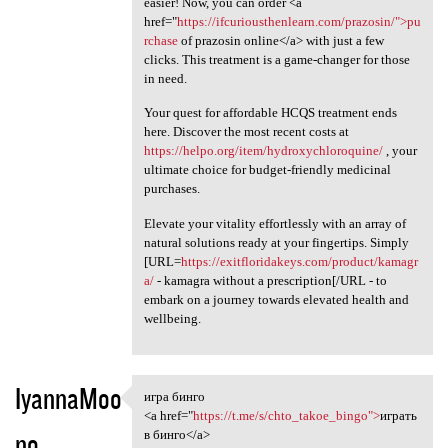
easier! Now, you can order <a
href="
https://ifcuriousthenlearn.com/prazosin/">pu
rchase
of prazosin online</a> with just a few
clicks. This treatment is a game-changer for those
in need.
Your quest for affordable HCQS treatment ends
here. Discover the most recent costs at
https://helpo.org/item/hydroxychloroquine/
, your
ultimate choice for budget-friendly medicinal
purchases.
Elevate your vitality effortlessly with an array of
natural solutions ready at your fingertips. Simply
[URL=
https://exitfloridakeys.com/product/kamagr
a/
- kamagra without a prescription[/URL - to
embark on a journey towards elevated health and
wellbeing.
IyannaMoo
игра бинго
игра бинго
<a href="
https://t.me/s/chto_takoe_bingo">
играть
no
в бинго</a>