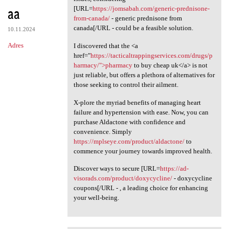
aa
[URL=
https://jomsabah.com/generic-prednisone-
from-canada/
- generic prednisone from
canada[/URL - could be a feasible solution.
10.11.2024
Adres
I discovered that the <a
href="
https://tacticaltrappingservices.com/drugs/p
harmacy/">pharmacy
to buy cheap uk</a> is not
just reliable, but offers a plethora of alternatives for
those seeking to control their ailment.
X-plore the myriad benefits of managing heart
failure and hypertension with ease. Now, you can
purchase Aldactone with confidence and
convenience. Simply
https://mplseye.com/product/aldactone/
to
commence your journey towards improved health.
Discover ways to secure [URL=
https://ad-
visorads.com/product/doxycycline/
- doxycycline
coupons[/URL - , a leading choice for enhancing
your well-being.