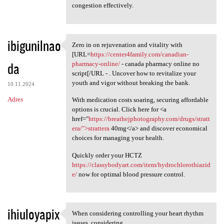
congestion effectively.
ibigunilnao
Zero in on rejuvenation and vitality with
Zero in on rejuvenation and
[URL=
https://center4family.com/canadian-
da
pharmacy-online/
- canada pharmacy online no
script[/URL - . Uncover how to revitalize your
youth and vigor without breaking the bank.
10.11.2024
Adres
With medication costs soaring, securing affordable
options is crucial. Click here for <a
href="
https://breathejphotography.com/drugs/stratt
era/">strattera
40mg</a> and discover economical
choices for managing your health.
Quickly order your HCTZ
https://classybodyart.com/item/hydrochlorothiazid
e/
now for optimal blood pressure control.
ihiuloyapix
When considering controlling your heart rhythm
When considering controlling
issues, considering