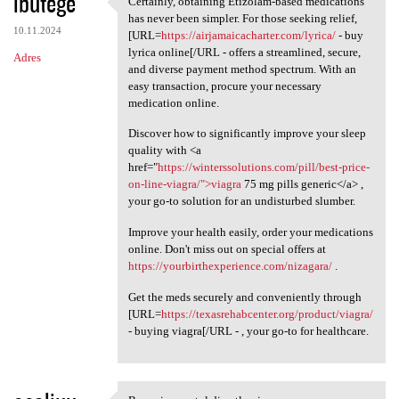
ibutege
Certainly, obtaining Etizolam-based medications
Certainly, obtaining Etizolam
o
has never been simpler. For those seeking relief,
10.11.2024
m
[URL=
https://airjamaicacharter.com/lyrica/
- buy
lyrica online[/URL - offers a streamlined, secure,
Adres
e
and diverse payment method spectrum. With an
n
easy transaction, procure your necessary
medication online.
t
Discover how to significantly improve your sleep
a
quality with <a
r
href="
https://winterssolutions.com/pill/best-price-
on-line-viagra/">viagra
75 mg pills generic</a> ,
z
your go-to solution for an undisturbed slumber.
e
Improve your health easily, order your medications
online. Don't miss out on special offers at
https://yourbirthexperience.com/nizagara/
.
Get the meds securely and conveniently through
[URL=
https://texasrehabcenter.org/product/viagra/
- buying viagra[/URL - , your go-to for healthcare.