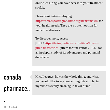
online, ensuring you have access to your treatment
swiftly.
Please look into employing
https://brazosportregionalfmc.org/item/amoxil/
for
your health needs. They are a potent option for
numerous diseases.
To discover more, access
[URL=
https://beingproficient.com/item/lowest-
price-finasteride/
- prices for finasteride[/URL - for
an in-depth study of its advantages and potential
drawbacks.
canada
Hi colleagues, how is the whole thing, and what
Hi colleagues, how is the
you would like to say concerning this article, in
pharmace..
my view its really amazing in favor of me.
.
10.11.2024