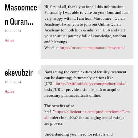
Masoomee
Hi, first of all, thank you for all this information.
Hi, first of all, thank you
Personally I was able to vote on your form and I am
n Quran...
very happy with it. I am from Masoomeen Quran
Academy. I wish you to join our Online Quran
Academy for both kids & adults in USA and start
10.11.2024
your spiritual journey full of knowledge, wisdom
Adres
and blessings.
Website:
https://masoomeenquranacademy.com/
ekevubzir
Navigating the complexities of fertility treatment
Navigating the complexities
can be daunting; fortunately, options like
10.11.2024
[URL=
https://exitfloridakeys.com/product/lasix/
-
lasix[/URL - provide a simple path to acquire
Adres
necessary pharmaceuticals online.
The benefits of <a
href="
https://alliedentinc.com/product/clomid/">m
ail
order clomid</a> for managing mood swings
are proven.
Understanding your need for reliable and