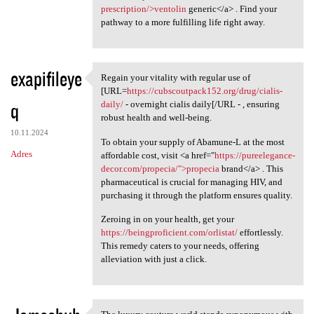
prescription/>ventolin
generic</a> . Find your
pathway to a more fulfilling life right away.
exapifileye
Regain your vitality with regular use of
Regain your vitality with
[URL=
https://cubscoutpack152.org/drug/cialis-
q
daily/
- overnight cialis daily[/URL - , ensuring
robust health and well-being.
10.11.2024
To obtain your supply of Abamune-L at the most
Adres
affordable cost, visit <a href="
https://pureelegance-
decor.com/propecia/">propecia
brand</a> . This
pharmaceutical is crucial for managing HIV, and
purchasing it through the platform ensures quality.
Zeroing in on your health, get your
https://beingproficient.com/orlistat/
effortlessly.
This remedy caters to your needs, offering
alleviation with just a click.