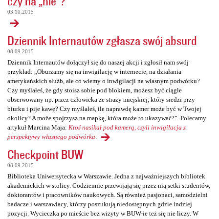
czy na „nie”?
03.10.2015
Dziennik Internautów zgłasza swój absurd
08.09.2015
Dziennik Internautów dołączył się do naszej akcji i zgłosił nam swój
przykład: „Oburzamy się na inwigilację w internecie, na działania
amerykańskich służb, ale co wiemy o inwigilacji na własnym podwórku?
Czy myślałeś, że gdy stoisz sobie pod blokiem, możesz być ciągle
obserwowany np. przez człowieka ze straży miejskiej, który siedzi przy
biurku i pije kawę? Czy myślałeś, ile naprawdę kamer może być w Twojej
okolicy? A może spojrzysz na mapkę, która może to ukazywać?”. Polecamy
artykuł Marcina Maja:
Ktoś nasikał pod kamerą, czyli inwigilacja z
perspektywy własnego podwórka
.
Checkpoint BUW
08.09.2015
Biblioteka Uniwersytecka w Warszawie. Jedna z najważniejszych bibliotek
akademickich w stolicy. Codziennie przewijają się przez nią setki studentów,
doktorantów i pracowników naukowych. Są również pasjonaci, samodzielni
badacze i warszawiacy, którzy poszukują niedostępnych gdzie indziej
pozycji. Wycieczka po mieście bez wizyty w BUW-ie też się nie liczy. W