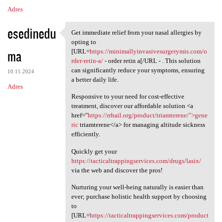
Adres
esedinedu
Get immediate relief from your nasal allergies by
Get immediate relief from
opting to
ma
[URL=
https://minimallyinvasivesurgerymis.com/o
rder-retin-a/
- order retin a[/URL - . This solution
can significantly reduce your symptoms, ensuring
10.11.2024
a better daily life.
Adres
Responsive to your need for cost-effective
treatment, discover our affordable solution <a
href="
https://rrhail.org/product/triamterene/">gene
ric
triamterene</a> for managing altitude sickness
efficiently.
Quickly get your
https://tacticaltrappingservices.com/drugs/lasix/
via the web and discover the pros!
Nurturing your well-being naturally is easier than
ever; purchase holistic health support by choosing
to
[URL=
https://tacticaltrappingservices.com/product