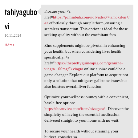
tahiyagubo
Procure your <a
Procure your <a href=https:/
href=
https://jomsabah.com/nolvadex/>tamoxifen</
vi
a>
effortlessly through our platform, ensuring a
seamless transaction. This option is ideal for those
seeking quality without the exorbitant fees.
10.11.2024
Adres
Zinc supplements might be pivotal in enhancing
your health, but when considering liver health
specifically, <a
href="
https://theprettyguineapig.com/genuine-
viagra-100mg/">viagra
online au</a> could be a
game-changer. Explore our platform to acquire not
only a solution that mitigates gallstone issues but
also bolsters overall liver function.
Optimize your wellness journey with a convenient,
hassle-free option:
https://beauviva.com/item/nizagara/
. Discover the
simplicity of having the essential medication
delivered straight to your home with no wait.
To secure your health without straining your
budget, consider <a