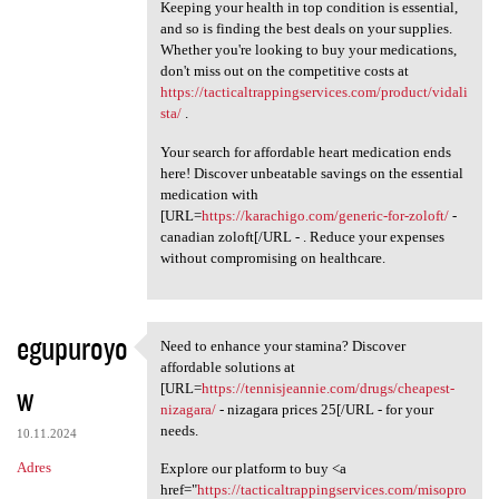
Keeping your health in top condition is essential,
and so is finding the best deals on your supplies.
Whether you're looking to buy your medications,
don't miss out on the competitive costs at
https://tacticaltrappingservices.com/product/vidali
sta/
.
Your search for affordable heart medication ends
here! Discover unbeatable savings on the essential
medication with
[URL=
https://karachigo.com/generic-for-zoloft/
-
canadian zoloft[/URL - . Reduce your expenses
without compromising on healthcare.
egupuroyo
Need to enhance your stamina? Discover
Need to enhance your stamina?
affordable solutions at
w
[URL=
https://tennisjeannie.com/drugs/cheapest-
nizagara/
- nizagara prices 25[/URL - for your
needs.
10.11.2024
Adres
Explore our platform to buy <a
href="
https://tacticaltrappingservices.com/misopro