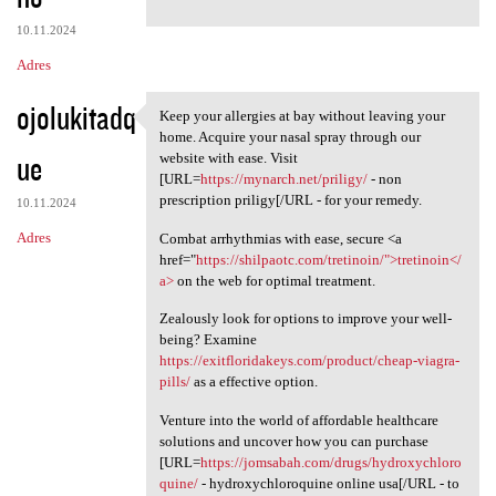
10.11.2024
Adres
ojolukitadq
Keep your allergies at bay without leaving your
Keep your allergies at bay
home. Acquire your nasal spray through our
ue
website with ease. Visit
[URL=
https://mynarch.net/priligy/
- non
prescription priligy[/URL - for your remedy.
10.11.2024
Adres
Combat arrhythmias with ease, secure <a
href="
https://shilpaotc.com/tretinoin/">tretinoin</
a>
on the web for optimal treatment.
Zealously look for options to improve your well-
being? Examine
https://exitfloridakeys.com/product/cheap-viagra-
pills/
as a effective option.
Venture into the world of affordable healthcare
solutions and uncover how you can purchase
[URL=
https://jomsabah.com/drugs/hydroxychloro
quine/
- hydroxychloroquine online usa[/URL - to