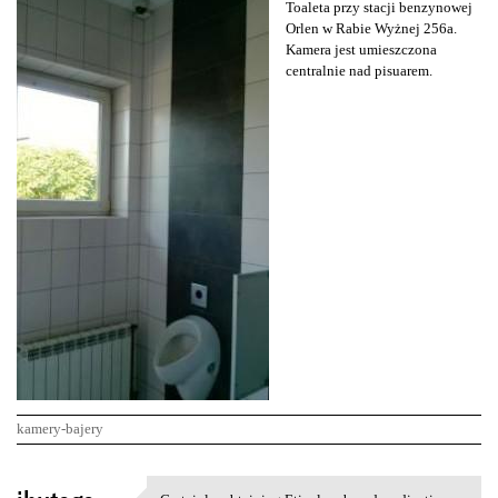
Toaleta przy stacji benzynowej
Orlen w Rabie Wyżnej 256a.
Kamera jest umieszczona
centralnie nad pisuarem.
kamery-bajery
K