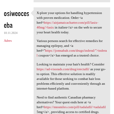
osiweoces
X-plore your options for handling hypertension
X-plore your options for
with proven medication. Order <a
eba
href=
https://airjamaicacharter.com/pill/lasix-
40mg/>lasix
in italien</a> on the web to secure
your heart health today.
10.11.2024
Adres
Various persons search for effective remedies for
managing epilepsy, and <a
href="
https://jomsabah.com/drugs/inderal/">indera
l
coupon</a> has emerged as a trusted choice.
Looking to maintain your hair's health? Consider
https://ad-visorads.com/drug/erectafil/
as your go-
to option. This effective solution is readily
available for those seeking to combat hair loss
problems efficiently and conveniently through an
internet-based platform.
Need to find authentic Canadian pharmacy
alternatives? Your quest ends here at <a
href=
https://mnsmiles.com/pill/tadalafil/>tadalafil
5mg</a> , providing access to certified drugs.