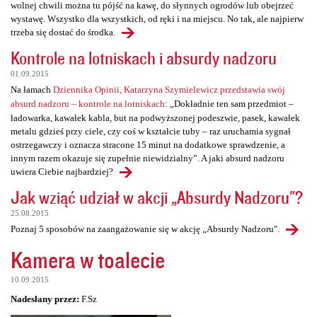
wolnej chwili można tu pójść na kawę, do słynnych ogrodów lub obejrzeć
wystawę. Wszystko dla wszystkich, od ręki i na miejscu. No tak, ale najpierw
trzeba się dostać do środka.
Kontrole na lotniskach i absurdy nadzoru
01.09.2015
Na łamach
Dziennika Opinii, Katarzyna Szymielewicz przedstawia swój
absurd nadzoru – kontrole na lotniskach
: „Dokładnie ten sam przedmiot –
ładowarka, kawałek kabla, but na podwyższonej podeszwie, pasek, kawałek
metalu gdzieś przy ciele, czy coś w kształcie tuby – raz uruchamia sygnał
ostrzegawczy i oznacza stracone 15 minut na dodatkowe sprawdzenie, a
innym razem okazuje się zupełnie niewidzialny”. A jaki absurd nadzoru
uwiera Ciebie najbardziej?
Jak wziąć udział w akcji „Absurdy Nadzoru"?
25.08.2015
Poznaj 5 sposobów na zaangażowanie się w akcję „Absurdy Nadzoru".
Kamera w toalecie
10.09.2015
Nadesłany przez:
F.Sz