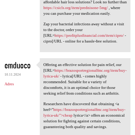
affordable hair loss solutions? Look no further than
https://csicls.org/item/prednisone-5mg/
, where
you can purchase your medication easily.
Zap your bacterial infections away without a visit
to the doctor, order your
[URL=
https://profitplusfinancial.com/item/cipro/
-
cipro[/URL - online for a hassle-free solution.
emduoco
Offering an effective solution for pain relief, our
Offering an effective
[URL=
https://brazosportregionalfmc.org/item/buy-
10.11.2024
lyrica-uk/
- lyrica[/URL - comes highly
recommended. Suitable for a variety of
Adres
discomforts, it is an optimal choice for those
seeking relief from conditions such as arthritis.
Researchers have discovered that obtaining <a
href="
https://brazosportregionalfmc.org/item/buy-
lyrica-uk/">cheap
lyrica</a> offers an economical
solution for fighting against certain conditions,
guaranteeing both quality and savings.