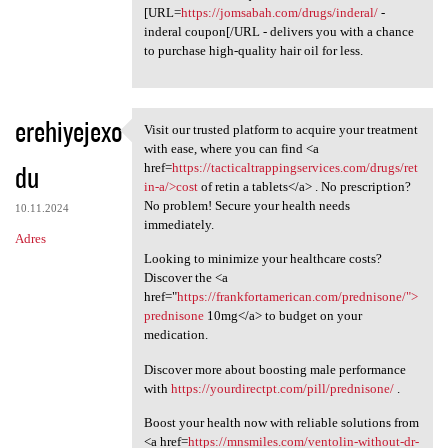
[URL=
https://jomsabah.com/drugs/inderal/
-
inderal coupon[/URL - delivers you with a chance
to purchase high-quality hair oil for less.
erehiyejexo
Visit our trusted platform to acquire your treatment
Visit our trusted platform to
with ease, where you can find <a
du
href=
https://tacticaltrappingservices.com/drugs/ret
in-a/>cost
of retin a tablets</a> . No prescription?
No problem! Secure your health needs
10.11.2024
immediately.
Adres
Looking to minimize your healthcare costs?
Discover the <a
href="
https://frankfortamerican.com/prednisone/">
prednisone
10mg</a> to budget on your
medication.
Discover more about boosting male performance
with
https://yourdirectpt.com/pill/prednisone/
.
Boost your health now with reliable solutions from
<a href=
https://mnsmiles.com/ventolin-without-dr-