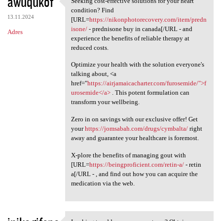
awuqukof
Seeking cost-effective solutions for your heart
Seeking cost-effective
o
condition? Find
13.11.2024
m
[URL=
https://nikonphotorecovery.com/item/predn
isone/
- prednisone buy in canada[/URL - and
Adres
e
experience the benefits of reliable therapy at
n
reduced costs.
t
Optimize your health with the solution everyone's
talking about, <a
a
href="
https://airjamaicacharter.com/furosemide/">f
r
urosemide</a>
. This potent formulation can
transform your wellbeing.
z
e
Zero in on savings with our exclusive offer! Get
your
https://jomsabah.com/drugs/cymbalta/
right
away and guarantee your healthcare is foremost.
X-plore the benefits of managing gout with
[URL=
https://beingproficient.com/retin-a/
- retin
a[/URL - , and find out how you can acquire the
medication via the web.