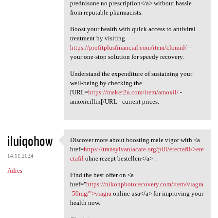
prednisone no prescription</a> without hassle
from reputable pharmacists.
Boost your health with quick access to antiviral
treatment by visiting
https://profitplusfinancial.com/item/clomid/
–
your one-stop solution for speedy recovery.
Understand the expenditure of sustaining your
well-being by checking the
[URL=
https://maker2u.com/item/amoxil/
-
amoxicillin[/URL - current prices.
iluiqohow
Discover more about boosting male vigor with <a
Discover more about boosting
href=
https://transylvaniacare.org/pill/erectafil/>ere
14.11.2024
ctafil
ohne rezept bestellen</a> .
Adres
Find the best offer on <a
href="
https://nikonphotorecovery.com/item/viagra
-50mg/">viagra
online usa</a> for improving your
health now.