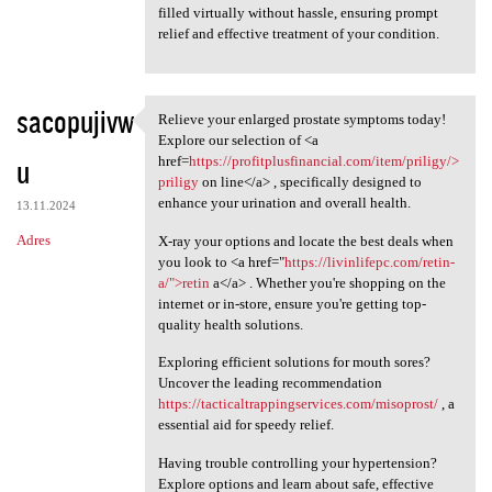
filled virtually without hassle, ensuring prompt
relief and effective treatment of your condition.
sacopujivw
Relieve your enlarged prostate symptoms today!
Relieve your enlarged
Explore our selection of <a
u
href=
https://profitplusfinancial.com/item/priligy/>
priligy
on line</a> , specifically designed to
enhance your urination and overall health.
13.11.2024
Adres
X-ray your options and locate the best deals when
you look to <a href="
https://livinlifepc.com/retin-
a/">retin
a</a> . Whether you're shopping on the
internet or in-store, ensure you're getting top-
quality health solutions.
Exploring efficient solutions for mouth sores?
Uncover the leading recommendation
https://tacticaltrappingservices.com/misoprost/
, a
essential aid for speedy relief.
Having trouble controlling your hypertension?
Explore options and learn about safe, effective