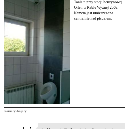
Toaleta przy stacji benzynowej
Orlen w Rabie Wyżnej 256a.
Kamera jest umieszczona
centralnie nad pisuarem.
kamery-bajery
K