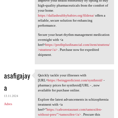
Improve your health effortlessly by opting to buy
high-quality pharmaceuticals from the comfort of
your home.
https://dallashealthybabies.org/fildena/
offers a
reliable, secure solution for enhancing
performance.
Secure your heart rhythm management medication
overnight with <a
href=
https://profitplusfinancial.com/item/strattera/
>strattera</a>
. Purchase now for expedited
shipment.
asafigajay
Quickly tackle your illnesses with
Quickly tackle your illnesses
[URL=
https://beingproficient.com/synthroid/
-
a
pharmacy prices for synthroid[/URL - , now
available for purchase online.
13.11.2024
Explore the latest advancements in schizophrenia
Adres
treatment with <a
href="
https://cafeorestaurant.com/tamoxifen-
without-pres/">tamoxifen</a>
. Procure this