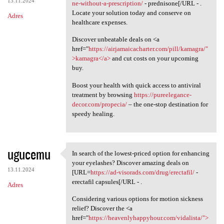
13.11.2024
ne-without-a-prescription/
- prednisone[/URL - .
Locate your solution today and conserve on
Adres
healthcare expenses.
Discover unbeatable deals on <a
href="
https://airjamaicacharter.com/pill/kamagra/"
>kamagra</a>
and cut costs on your upcoming
buy.
Boost your health with quick access to antiviral
treatment by browsing
https://pureelegance-
decor.com/propecia/
– the one-stop destination for
speedy healing.
ugucemu
In search of the lowest-priced option for enhancing
In search of the lowest
your eyelashes? Discover amazing deals on
13.11.2024
[URL=
https://ad-visorads.com/drug/erectafil/
-
erectafil capsules[/URL - .
Adres
Considering various options for motion sickness
relief? Discover the <a
href="
https://heavenlyhappyhour.com/vidalista/">