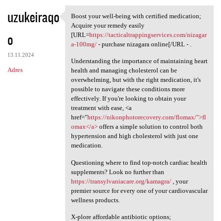
uzukeiraqo
Boost your well-being with certified medication;
Boost your well-being with
Acquire your remedy easily
o
[URL=
https://tacticaltrappingservices.com/nizagar
a-100mg/
- purchase nizagara online[/URL - .
13.11.2024
Understanding the importance of maintaining heart
Adres
health and managing cholesterol can be
overwhelming, but with the right medication, it's
possible to navigate these conditions more
effectively. If you're looking to obtain your
treatment with ease, <a
href="
https://nikonphotorecovery.com/flomax/">fl
omax</a>
offers a simple solution to control both
hypertension and high cholesterol with just one
medication.
Questioning where to find top-notch cardiac health
supplements? Look no further than
https://transylvaniacare.org/kamagra/
, your
premier source for every one of your cardiovascular
wellness products.
X-plore affordable antibiotic options;