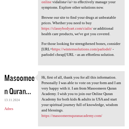
online
vidalista</a> to effectively manage your
symptoms. Explore other solutions now.
Browse our site to find your drugs at unbeatable
prices. Whether you need to buy
https://classybodyart.com/cialis/
or additional
health care products, we've got you covered.
For those looking for strengthened bones, consider
[URL=
https://winterssolutions.com/parlodel/
-
parlodel cheap[/URL - as an effortless solution.
Masoomee
Hi, first of all, thank you for all this information.
Hi, first of all, thank you
Personally I was able to vote on your form and I am
n Quran...
very happy with it. I am from Masoomeen Quran
Academy. I wish you to join our Online Quran
Academy for both kids & adults in USA and start
13.11.2024
your spiritual journey full of knowledge, wisdom
Adres
and blessings.
https://masoomeenquranacademy.com/