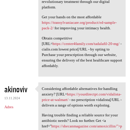
revolutionary treatment through our digital
platform.
Get your hands on the most affordable
https://transylvaniacare.org/product/ed-sample-
pack-2/
for improving your intimacy health.
Obtain competitive
[URL=
https://center4family.com/tadalafil-20-mg/
-
cialis.com lowest price[/URL - by opting to
Purchase your prescription through our website,
ensuring the delivery of the best healthcare support
affordably.
akinoviv
Considering affordable alternatives for handling
Considering affordable
anxiety? [URL=
https://yourdirectpt.com/vidalista-
13.11.2024
price-at-walmart/
- no prescription vidalista[/URL -
delivers a range of options worth exploring.
Adres
Having trouble finding a reliable source for your
antibiotic needs? Look no further. Get <a
href="
https://shecanmagazine.com/amoxicillin/">p