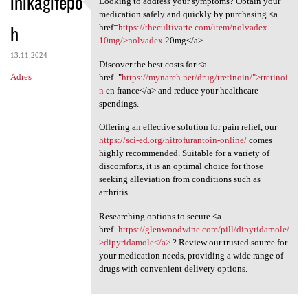
inikagifepo
Looking to address your symptoms? Obtain your
Looking to address your
medication safely and quickly by purchasing <a
h
href=
https://thecultivarte.com/item/nolvadex-
10mg/>nolvadex
20mg</a> .
13.11.2024
Discover the best costs for <a
Adres
href="
https://mynarch.net/drug/tretinoin/">tretinoi
n
en france</a> and reduce your healthcare
spendings.
Offering an effective solution for pain relief, our
https://sci-ed.org/nitrofurantoin-online/
comes
highly recommended. Suitable for a variety of
discomforts, it is an optimal choice for those
seeking alleviation from conditions such as
arthritis.
Researching options to secure <a
href=
https://glenwoodwine.com/pill/dipyridamole/
>dipyridamole</a>
? Review our trusted source for
your medication needs, providing a wide range of
drugs with convenient delivery options.