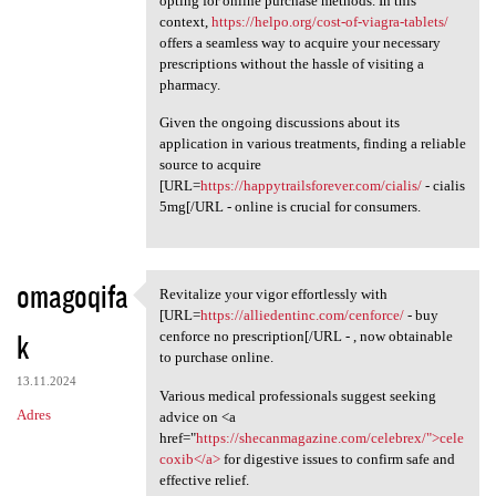
opting for online purchase methods. In this
context,
https://helpo.org/cost-of-viagra-tablets/
offers a seamless way to acquire your necessary
prescriptions without the hassle of visiting a
pharmacy.
Given the ongoing discussions about its
application in various treatments, finding a reliable
source to acquire
[URL=
https://happytrailsforever.com/cialis/
- cialis
5mg[/URL - online is crucial for consumers.
omagoqifa
Revitalize your vigor effortlessly with
Revitalize your vigor
[URL=
https://alliedentinc.com/cenforce/
- buy
k
cenforce no prescription[/URL - , now obtainable
to purchase online.
13.11.2024
Various medical professionals suggest seeking
Adres
advice on <a
href="
https://shecanmagazine.com/celebrex/">cele
coxib</a>
for digestive issues to confirm safe and
effective relief.