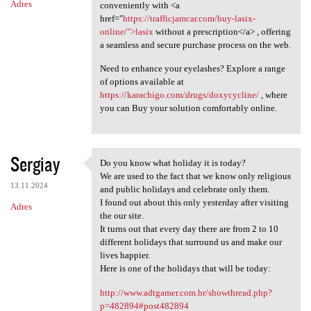
Adres
conveniently with <a
href="
https://trafficjamcar.com/buy-lasix-
online/">lasix
without a prescription</a> , offering
a seamless and secure purchase process on the web.
Need to enhance your eyelashes? Explore a range
of options available at
https://karachigo.com/drugs/doxycycline/
, where
you can Buy your solution comfortably online.
Sergiay
Do you know what holiday it is today?
Do you know what holiday it
We are used to the fact that we know only religious
13.11.2024
and public holidays and celebrate only them.
I found out about this only yesterday after visiting
Adres
the our site.
It turns out that every day there are from 2 to 10
different holidays that surround us and make our
lives happier.
Here is one of the holidays that will be today:
http://www.adtgamer.com.br/showthread.php?
p=482894#post482894