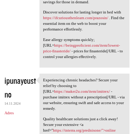
savings for those in demand.
Discover solutions for lasting longer in bed with
https://ifcuriousthenlearn.com/prazosin/
. Find the
essential item on the web to boost your
performance effortlessly.
Ease allergy symptoms quickly;
[URL=
https://beingproficient.com/item/lowest-
price-finasteride/
- prices for finasteride[/URL - to
control your allergies effectively.
ipunayeust
Experiencing chronic headaches? Secure your
Experiencing chronic
relief by choosing to
no
[URL=
https://maker2u.com/item/imitrex/
-
purchase imitrex without a prescription[/URL - via
our website, ensuring swift and safe access to your
14.11.2024
remedy.
Adres
Quality healthcare solutions just a click away!
Secure your extensive <a
href="
https://tnterra.org/prednisone/">online