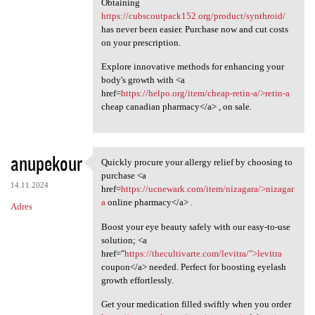
Obtaining
https://cubscoutpack152.org/product/synthroid/
has never been easier. Purchase now and cut costs
on your prescription.
Explore innovative methods for enhancing your
body's growth with <a
href=
https://helpo.org/item/cheap-retin-a/>retin-a
cheap canadian pharmacy</a> , on sale.
anupekour
Quickly procure your allergy relief by choosing to
Quickly procure your allergy
purchase <a
14.11.2024
href=
https://ucnewark.com/item/nizagara/>nizagar
a
online pharmacy</a> .
Adres
Boost your eye beauty safely with our easy-to-use
solution; <a
href="
https://thecultivarte.com/levitra/">levitra
coupon</a> needed. Perfect for boosting eyelash
growth effortlessly.
Get your medication filled swiftly when you order