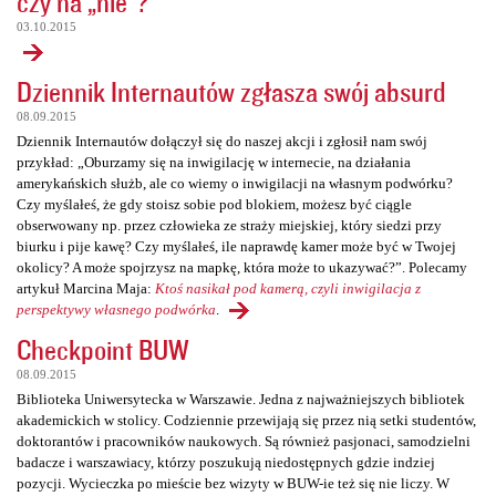
czy na „nie”?
03.10.2015
Dziennik Internautów zgłasza swój absurd
08.09.2015
Dziennik Internautów dołączył się do naszej akcji i zgłosił nam swój
przykład: „Oburzamy się na inwigilację w internecie, na działania
amerykańskich służb, ale co wiemy o inwigilacji na własnym podwórku?
Czy myślałeś, że gdy stoisz sobie pod blokiem, możesz być ciągle
obserwowany np. przez człowieka ze straży miejskiej, który siedzi przy
biurku i pije kawę? Czy myślałeś, ile naprawdę kamer może być w Twojej
okolicy? A może spojrzysz na mapkę, która może to ukazywać?”. Polecamy
artykuł Marcina Maja:
Ktoś nasikał pod kamerą, czyli inwigilacja z
perspektywy własnego podwórka
.
Checkpoint BUW
08.09.2015
Biblioteka Uniwersytecka w Warszawie. Jedna z najważniejszych bibliotek
akademickich w stolicy. Codziennie przewijają się przez nią setki studentów,
doktorantów i pracowników naukowych. Są również pasjonaci, samodzielni
badacze i warszawiacy, którzy poszukują niedostępnych gdzie indziej
pozycji. Wycieczka po mieście bez wizyty w BUW-ie też się nie liczy. W