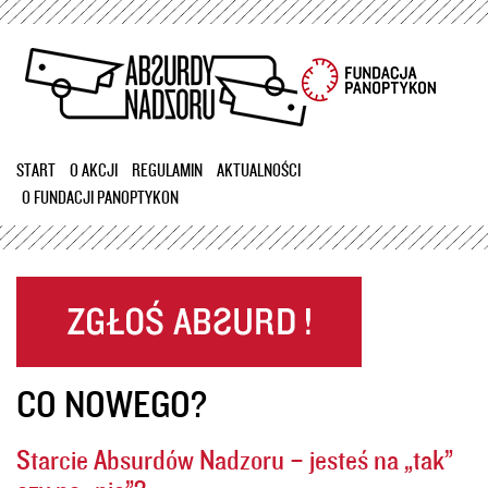
Przejdź
do
treści
START
O AKCJI
REGULAMIN
AKTUALNOŚCI
O FUNDACJI PANOPTYKON
CO NOWEGO?
Starcie Absurdów Nadzoru – jesteś na „tak”