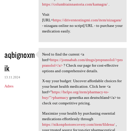
https://columbiainnastoria.com/kamagra/
.
Visit
[URL=
https://driverstestingmi.com/item/nizagara/
- nizagara online no script[/URL - to purchase your
medication easily.
aqbignoxm
Need to find the current <a
Need to find the current <a
href=
https://jomsabah.com/drugs/propranolol/>pro
ik
pranolol</a>
? Check our page for cost-effective
options and comprehensive details.
13.11.2024
X-ray your budget: Uncover affordable choices for
Adres
your heart health medication. Click here <a
href="
https://helpo.org/item/pharmacy-to-
buy/">pharmacy
generika aus deutschland</a> to
check out competitive pricing.
Maximize your health by purchasing essential
medications effortlessly through
https://nikonphotorecovery.com/item/fildena/
,
your trusted source for top-tier pharmaceutical