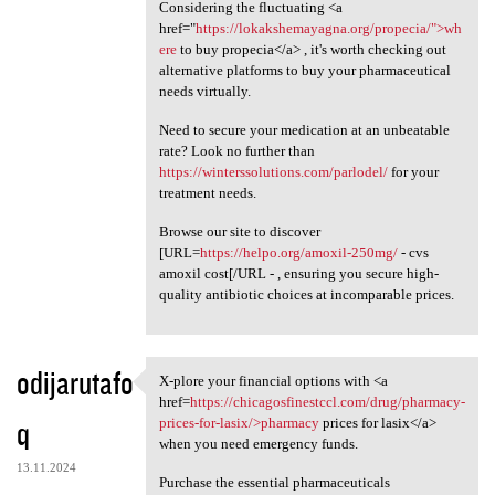
Considering the fluctuating <a
href="
https://lokakshemayagna.org/propecia/">wh
ere
to buy propecia</a> , it's worth checking out
alternative platforms to buy your pharmaceutical
needs virtually.
Need to secure your medication at an unbeatable
rate? Look no further than
https://winterssolutions.com/parlodel/
for your
treatment needs.
Browse our site to discover
[URL=
https://helpo.org/amoxil-250mg/
- cvs
amoxil cost[/URL - , ensuring you secure high-
quality antibiotic choices at incomparable prices.
odijarutafo
X-plore your financial options with <a
X-plore your financial
href=
https://chicagosfinestccl.com/drug/pharmacy-
q
prices-for-lasix/>pharmacy
prices for lasix</a>
when you need emergency funds.
13.11.2024
Purchase the essential pharmaceuticals