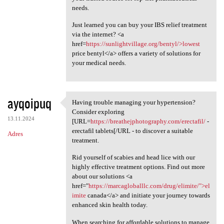
needs.
Just learned you can buy your IBS relief treatment
via the internet? <a
href=
https://sunlightvillage.org/bentyl/>lowest
price bentyl</a> offers a variety of solutions for
your medical needs.
ayqoipuq
Having trouble managing your hypertension?
Having trouble managing your
Consider exploring
13.11.2024
[URL=
https://breathejphotography.com/erectafil/
-
erectafil tablets[/URL - to discover a suitable
Adres
treatment.
Rid yourself of scabies and head lice with our
highly effective treatment options. Find out more
about our solutions <a
href="
https://marcagloballlc.com/drug/elimite/">el
imite
canada</a> and initiate your journey towards
enhanced skin health today.
When searching for affordable solutions to manage