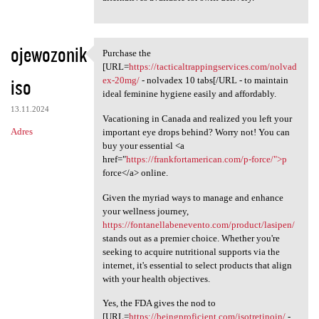
ojewozonik
Purchase the
Purchase the [URL=https:/
[URL=
https://tacticaltrappingservices.com/nolvad
iso
ex-20mg/
- nolvadex 10 tabs[/URL - to maintain
ideal feminine hygiene easily and affordably.
13.11.2024
Vacationing in Canada and realized you left your
Adres
important eye drops behind? Worry not! You can
buy your essential <a
href="
https://frankfortamerican.com/p-force/">p
force</a> online.
Given the myriad ways to manage and enhance
your wellness journey,
https://fontanellabenevento.com/product/lasipen/
stands out as a premier choice. Whether you're
seeking to acquire nutritional supports via the
internet, it's essential to select products that align
with your health objectives.
Yes, the FDA gives the nod to
[URL=
https://beingproficient.com/isotretinoin/
-