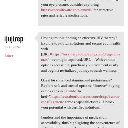
your eye pressure, consider exploring
https://thecultivarte.com/amoxil/
for attractive
rates and reliable medications.
ijujirep
Having trouble finding an effective HIV therapy?
Having trouble finding an
Explore top-notch solutions and secure your health
13.11.2024
with
[URL=
https://breathejphotography.com/drugs/topa
Adres
max/
- overnight topamax[/URL - . With various
options accessible, purchase your treatment easily
and begin a revitalized journey towards wellness.
Quest for enhanced stamina and performance?
Explore safe and trusted options; *browse* buying
cernos caps in Orlando <a
href="
https://teenabortionissues.com/drugs/cernos-
caps/">generic
cernos caps tablets</a> . Unlock
your potential with certified solutions.
I understand the importance of medication
accessibility, thus highlighting the convenience of