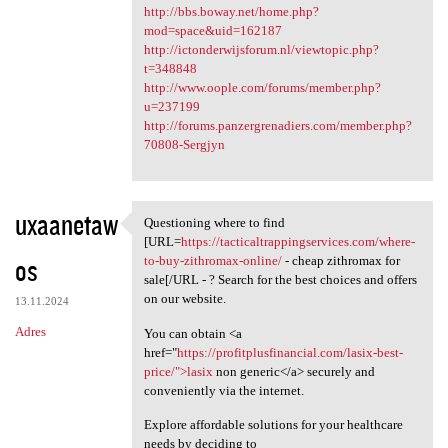
http://bbs.boway.net/home.php?
mod=space&uid=162187
http://ictonderwijsforum.nl/viewtopic.php?
t=348848
http://www.oople.com/forums/member.php?
u=237199
http://forums.panzergrenadiers.com/member.php?
70808-Sergjyn
uxaanetaw
Questioning where to find
Questioning where to find
[URL=
https://tacticaltrappingservices.com/where-
os
to-buy-zithromax-online/
- cheap zithromax for
sale[/URL - ? Search for the best choices and offers
on our website.
13.11.2024
Adres
You can obtain <a
href="
https://profitplusfinancial.com/lasix-best-
price/">lasix
non generic</a> securely and
conveniently via the internet.
Explore affordable solutions for your healthcare
needs by deciding to