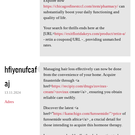
Explore how
https://chicagosfinestccl.com/item/pharmacy/
can
substantially boost your daily functioning and
quality of life.
Your search for thrills ends here at the
[URL=
https://exitfloridakeys.com/product/retin-a/
- retin a coupons[/URL - , providing unmatched
rates.
hfiyenufcaf
Managing hair loss effectively can now be done
Managing hair loss
from the convenience of your home. Acquire
aj
finasteride through <a
href=
https://recipiy.com/drugs/zovirax-
cream/>zovirax
cream</a> , ensuring you obtain
13.11.2024
reliable care swiftly.
Adres
Discover the latest <a
href="
https://karachigo.com/furosemide/">price
of
furosemide south africa</a> , a crucial detail for
those intending to acquire this hormone therapy.