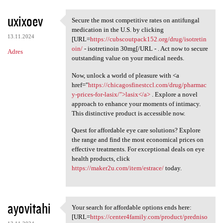
uxixoev
Secure the most competitive rates on antifungal
Secure the most competitive
medication in the U.S. by clicking
13.11.2024
[URL=
https://cubscoutpack152.org/drug/isotretin
oin/
- isotretinoin 30mg[/URL - . Act now to secure
Adres
outstanding value on your medical needs.
Now, unlock a world of pleasure with <a
href="
https://chicagosfinestccl.com/drug/pharmac
y-prices-for-lasix/">lasix</a>
. Explore a novel
approach to enhance your moments of intimacy.
This distinctive product is accessible now.
Quest for affordable eye care solutions? Explore
the range and find the most economical prices on
effective treatments. For exceptional deals on eye
health products, click
https://maker2u.com/item/estrace/
today.
ayovitahi
Your search for affordable options ends here:
Your search for affordable
[URL=
https://center4family.com/product/predniso