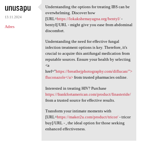
unusapu
Understanding the options for treating IBS can be
Understanding the options for
overwhelming. Discover how
13.11.2024
[URL=
https://lokakshemayagna.org/bentyl/
-
bentyl[/URL - might give you ease from abdominal
Adres
discomfort.
Understanding the need for effective fungal
infection treatment options is key. Therefore, it's
crucial to acquire this antifungal medication from
reputable sources. Ensure your health by selecting
<a
href="
https://breathejphotography.com/diflucan/">
fluconazole</a>
from trusted pharmacies online.
Interested in treating HIV? Purchase
https://frankfortamerican.com/product/finasteride/
from a trusted source for effective results.
Transform your intimate moments with
[URL=
https://maker2u.com/product/tricor/
- tricor
buy[/URL - , the ideal option for those seeking
enhanced effectiveness.