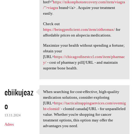
href="
https://nikonphotorecovery.com/item/viagra
/">viagra
brand</a> . Acquire your treatment
easily.
Check out
https://beingproficient.com/item/zithromax/
for
affordable prices on alopecia medications.
Maximize your health without spending a fortune;
obtain your
[URL=
https://chicagosfinestccl.com/item/pharmac
y/
- cost of pharmacy pill[/URL - and maintain
supreme bone health.
ebiikujeaz
When searching for cost-effective, high-quality
When searching for cost
medication solutions, consider exploring
o
[URL=
https://tacticaltrappingservices.com/overnig
ht-clomid/
- clomid canada[/URL - for unparalleled
value. Whether you're shopping for cancer
13.11.2024
treatment options, this option may offer the
Adres
advantages you need.