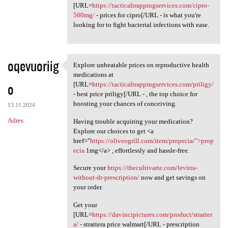
[URL=
https://tacticaltrappingservices.com/cipro-
500mg/
- prices for cipro[/URL - is what you're
looking for to fight bacterial infections with ease.
oqevuoriig
Explore unbeatable prices on reproductive health
Explore unbeatable prices on
medications at
o
[URL=
https://tacticaltrappingservices.com/priligy/
- best price priligy[/URL - , the top choice for
boosting your chances of conceiving.
13.11.2024
Adres
Having trouble acquiring your medication?
Explore our choices to get <a
href="
https://oliveogrill.com/item/propecia/">prop
ecia
1mg</a> , effortlessly and hassle-free.
Secure your
https://thecultivarte.com/levitra-
without-dr-prescription/
now and get savings on
your order.
Get your
[URL=
https://davincipictures.com/product/stratter
a/
- strattera price walmart[/URL - prescription