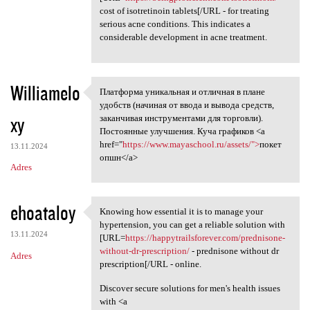
cost of isotretinoin tablets[/URL - for treating
serious acne conditions. This indicates a
considerable development in acne treatment.
Williamelo
Платформа уникальная и отличная в плане
Платформа уникальная и
удобств (начиная от ввода и вывода средств,
xy
заканчивая инструментами для торговли).
Постоянные улучшения. Куча графиков <a
href="
https://www.mayaschool.ru/assets/">
покет
13.11.2024
опшн</a>
Adres
ehoataloy
Knowing how essential it is to manage your
Knowing how essential it is
hypertension, you can get a reliable solution with
13.11.2024
[URL=
https://happytrailsforever.com/prednisone-
without-dr-prescription/
- prednisone without dr
Adres
prescription[/URL - online.
Discover secure solutions for men's health issues
with <a