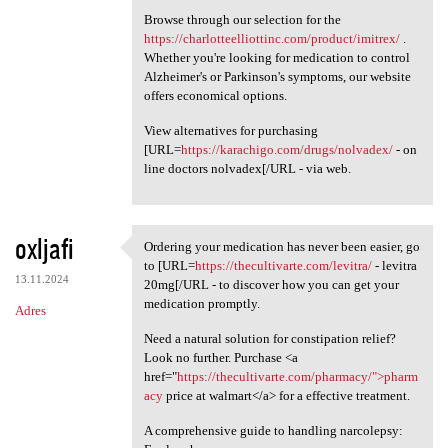
Browse through our selection for the
https://charlotteelliottinc.com/product/imitrex/
.
Whether you're looking for medication to control
Alzheimer's or Parkinson's symptoms, our website
offers economical options.
View alternatives for purchasing
[URL=
https://karachigo.com/drugs/nolvadex/
- on
line doctors nolvadex[/URL - via web.
oxljafi
Ordering your medication has never been easier, go
Ordering your medication has
to [URL=
https://thecultivarte.com/levitra/
- levitra
13.11.2024
20mg[/URL - to discover how you can get your
medication promptly.
Adres
Need a natural solution for constipation relief?
Look no further. Purchase <a
href="
https://thecultivarte.com/pharmacy/">pharm
acy
price at walmart</a> for a effective treatment.
A comprehensive guide to handling narcolepsy: