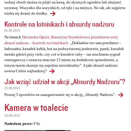
wolnej chwili można tu pójść na kawę, do słynnych ogrodów lub obejrzeć
wystawę. Wszystko dla wszystkich, od ręki i na miejscu. No tak, ale najpierw
trzeba się dostać do środka.
Kontrole na lotniskach i absurdy nadzoru
01.09.2015
Na łamach
Dziennika Opinii, Katarzyna Szymielewicz przedstawia swój
absurd nadzoru – kontrole na lotniskach
: „Dokładnie ten sam przedmiot –
ładowarka, kawałek kabla, but na podwyższonej podeszwie, pasek, kawałek
metalu gdzieś przy ciele, czy coś w kształcie tuby – raz uruchamia sygnał
ostrzegawczy i oznacza stracone 15 minut na dodatkowe sprawdzenie, a
innym razem okazuje się zupełnie niewidzialny”. A jaki absurd nadzoru
uwiera Ciebie najbardziej?
Jak wziąć udział w akcji „Absurdy Nadzoru"?
25.08.2015
Poznaj 5 sposobów na zaangażowanie się w akcję „Absurdy Nadzoru".
Kamera w toalecie
10.09.2015
Nadesłany przez:
F.Sz