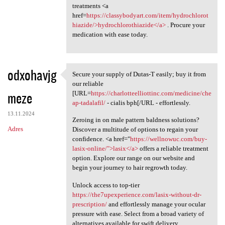
treatments <a
href=
https://classybodyart.com/item/hydrochlorot
hiazide/>hydrochlorothiazide</a>
. Procure your
medication with ease today.
odxohavjg
Secure your supply of Dutas-T easily; buy it from
Secure your supply of Dutas-T
our reliable
meze
[URL=
https://charlotteelliottinc.com/medicine/che
ap-tadalafil/
- cialis bph[/URL - effortlessly.
13.11.2024
Zeroing in on male pattern baldness solutions?
Adres
Discover a multitude of options to regain your
confidence. <a href="
https://wellnowuc.com/buy-
lasix-online/">lasix</a>
offers a reliable treatment
option. Explore our range on our website and
begin your journey to hair regrowth today.
Unlock access to top-tier
https://the7upexperience.com/lasix-without-dr-
prescription/
and effortlessly manage your ocular
pressure with ease. Select from a broad variety of
alternatives available for swift delivery.