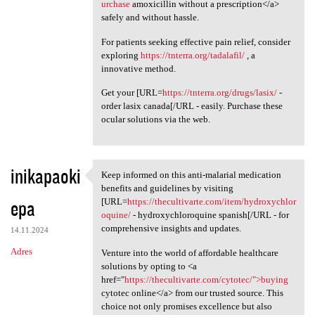
urchase
amoxicillin without a prescription</a>
safely and without hassle.
For patients seeking effective pain relief, consider
exploring
https://tnterra.org/tadalafil/
, a
innovative method.
Get your [URL=
https://tnterra.org/drugs/lasix/
-
order lasix canada[/URL - easily. Purchase these
ocular solutions via the web.
inikapaoki
Keep informed on this anti-malarial medication
Keep informed on this anti
benefits and guidelines by visiting
epa
[URL=
https://thecultivarte.com/item/hydroxychlor
oquine/
- hydroxychloroquine spanish[/URL - for
comprehensive insights and updates.
14.11.2024
Adres
Venture into the world of affordable healthcare
solutions by opting to <a
href="
https://thecultivarte.com/cytotec/">buying
cytotec online</a> from our trusted source. This
choice not only promises excellence but also