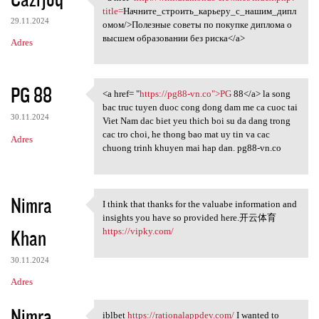
<a href=http://wiki.diamonds
title=
Начните_строить_карьеру_с_нашим_дипл
29.11.2024
омом/>Полезные советы по покупке диплома о
высшем образовании без риска</a>
Adres
PG 88
<a href= "
https://pg88-vn.co">PG
88</a> la song
<a href= "https://pg88-vn.co"
bac truc tuyen duoc cong dong dam me ca cuoc tai
30.11.2024
Viet Nam dac biet yeu thich boi su da dang trong
cac tro choi, he thong bao mat uy tin va cac
Adres
chuong trinh khuyen mai hap dan. pg88-vn.co
Nimra
I think that thanks for the valuabe information and
I think that thanks for the
insights you have so provided here.开云体育
Khan
https://vipky.com/
30.11.2024
Adres
Nimra
iblbet
https://rationalappdev.com/
I wanted to