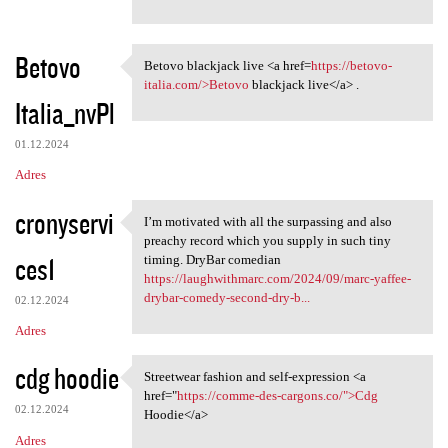
Betovo
Betovo blackjack live <a href=
https://betovo-
Betovo blackjack live <a href
italia.com/>Betovo
blackjack live</a> .
Italia_nvPl
01.12.2024
Adres
cronyservi
I’m motivated with all the surpassing and also
I’m motivated with all the
preachy record which you supply in such tiny
ces1
timing. DryBar comedian
https://laughwithmarc.com/2024/09/marc-yaffee-
drybar-comedy-second-dry-b...
02.12.2024
Adres
cdg hoodie
Streetwear fashion and self-expression <a
Streetwear fashion and self
href="
https://comme-des-cargons.co/">Cdg
02.12.2024
Hoodie</a>
Adres