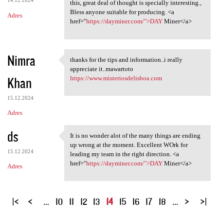
14.12.2024
this, great deal of thought is specially interesting.,
Bless anyone suitable for producing. <a
Adres
href="
https://dayminer.com/">DAY
Miner</a>
Nimra
thanks for the tips and information..i really
thanks for the tips and
appreciate it..mawartoto
Khan
https://www.misteriosdelisboa.com
15.12.2024
Adres
ds
It is no wonder alot of the many things are ending
It is no wonder alot of the
up wrong at the moment. Excellent WOrk for
15.12.2024
leading my team in the right direction. <a
href="
https://dayminer.com/">DAY
Miner</a>
Adres
S
…
10
11
12
13
14
15
16
17
18
…
t