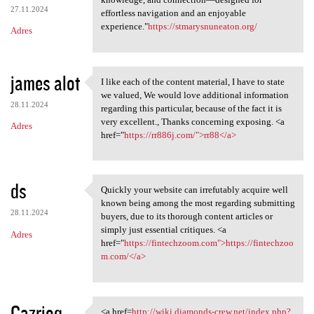
27.11.2024
effortless navigation and an enjoyable
experience."
https://stmarysnuneaton.org/
Adres
james alot
I like each of the content material, I have to state
I like each of the content
we valued, We would love additional information
28.11.2024
regarding this particular, because of the fact it is
very excellent., Thanks concerning exposing. <a
Adres
href="
https://rr886j.com/">rr88</a>
ds
Quickly your website can irrefutably acquire well
Quickly your website can
known being among the most regarding submitting
28.11.2024
buyers, due to its thorough content articles or
simply just essential critiques. <a
Adres
href="
https://fintechzoom.com">https://fintechzoo
m.com/</a>
Cazrjoq
<a href=
http://wiki.diamonds-crew.net/index.php?