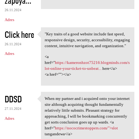
zapoya...
m
e
26.11.2024
n
Adres
t
Click here
a
"Key traits of a good website include fast speed,
"Key traits of a good website
responsive design, security, accessibility, engaging
r
26.11.2024
content, intuitive navigation, and organization."
z
Adres
<a
e
href="
https://kameronhzot75216.blogminds.com/s
lot-online-your-ticket-to-unbeat...
here</a>
<a href=""></a>
DDSD
When my partner and i acquired onto your internet
When my partner and i
site although acquiring thought fundamentally
27.11.2024
relatively little submits. Pleasant strategy for
approaching, I will be bookmarking concurrently
Adres
get sorts conclusion goes up up wards. <a
href="
https://nococrimestoppers.com/">slot
tangandewa</a>