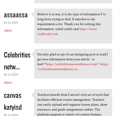
assaassa
Believe it or not, it is the type of information I’ve
Believe it or not, it is the
long been trying to find. It matches to my
04.12.2024
requirements a lot. Thank you for writing this
information. torrid credit card
https://www-
Adres
creditcard.com
Celebrities
I'm truly glad to say it's an intriguing post to read.I
I'm truly glad to say it's an
get new information from your article. <a
netw...
href="
https://celebritiesnetworthnews.com/">https:
//celebritiesnetworthnews.co...
04.12.2024
Adres
canvas
Teachers benefit from Canvas’s rich set of tools that
Teachers benefit from Canvas
facilitate efficient course management. Teachers
katyisd
can easily upload and organize lesson plans, share
resources, and grade assignments online. The
platform supports a variety of content formats,
05.12.2024