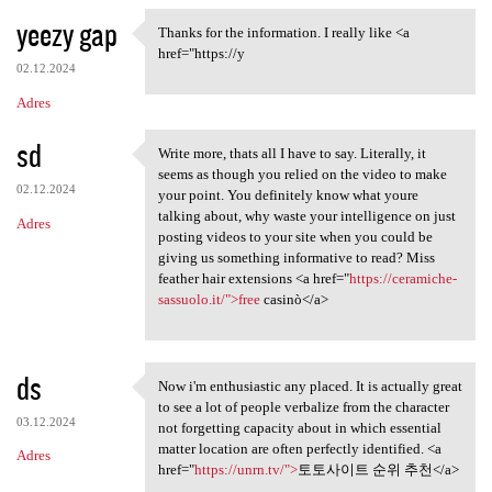
yeezy gap
Thanks for the information. I really like <a
Thanks for the information. I
href="https://y
02.12.2024
Adres
sd
Write more, thats all I have to say. Literally, it
Write more, thats all I have
seems as though you relied on the video to make
02.12.2024
your point. You definitely know what youre
talking about, why waste your intelligence on just
Adres
posting videos to your site when you could be
giving us something informative to read? Miss
feather hair extensions <a href="
https://ceramiche-
sassuolo.it/">free
casinò</a>
ds
Now i'm enthusiastic any placed. It is actually great
Now i'm enthusiastic any
to see a lot of people verbalize from the character
03.12.2024
not forgetting capacity about in which essential
matter location are often perfectly identified. <a
Adres
href="
https://unrn.tv/">
토토사이트 순위 추천</a>