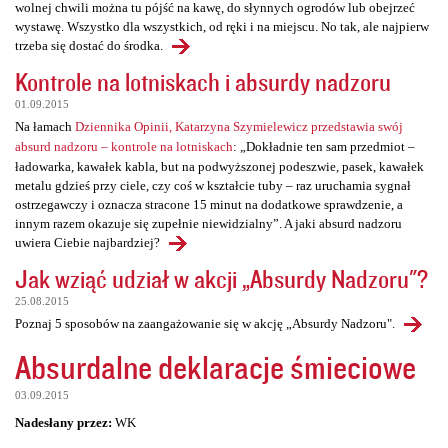
wolnej chwili można tu pójść na kawę, do słynnych ogrodów lub obejrzeć
wystawę. Wszystko dla wszystkich, od ręki i na miejscu. No tak, ale najpierw
trzeba się dostać do środka.
Kontrole na lotniskach i absurdy nadzoru
01.09.2015
Na łamach
Dziennika Opinii, Katarzyna Szymielewicz przedstawia swój
absurd nadzoru – kontrole na lotniskach
: „Dokładnie ten sam przedmiot –
ładowarka, kawałek kabla, but na podwyższonej podeszwie, pasek, kawałek
metalu gdzieś przy ciele, czy coś w kształcie tuby – raz uruchamia sygnał
ostrzegawczy i oznacza stracone 15 minut na dodatkowe sprawdzenie, a
innym razem okazuje się zupełnie niewidzialny”. A jaki absurd nadzoru
uwiera Ciebie najbardziej?
Jak wziąć udział w akcji „Absurdy Nadzoru"?
25.08.2015
Poznaj 5 sposobów na zaangażowanie się w akcję „Absurdy Nadzoru".
Absurdalne deklaracje śmieciowe
03.09.2015
Nadesłany przez:
WK