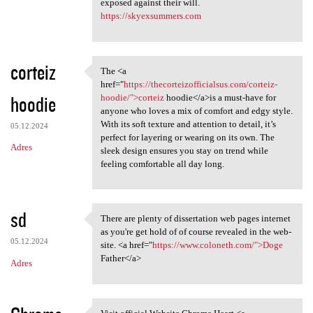
exposed against their will.
https://skyexsummers.com
corteiz
The <a
The <a href="https:/
href="
https://thecorteizofficialsus.com/corteiz-
hoodie
hoodie/">corteiz
hoodie</a>is a must-have for
anyone who loves a mix of comfort and edgy style.
With its soft texture and attention to detail, it’s
05.12.2024
perfect for layering or wearing on its own. The
Adres
sleek design ensures you stay on trend while
feeling comfortable all day long.
sd
There are plenty of dissertation web pages internet
There are plenty of
as you're get hold of of course revealed in the web-
05.12.2024
site. <a href="
https://www.coloneth.com/">Doge
Father</a>
Adres