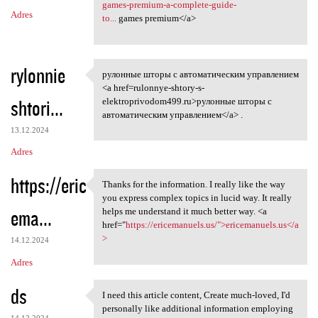
games-premium-a-complete-guide-
Adres
to...
games premium</a>
rylonnie
рулонные шторы с автоматическим управлением
рулонные шторы с
<a href=rulonnye-shtory-s-
shtori...
elektroprivodom499.ru>рулонные шторы с
автоматическим управлением</a> .
13.12.2024
Adres
https://eric
Thanks for the information. I really like the way
Thanks for the information. I
you express complex topics in lucid way. It really
ema...
helps me understand it much better way. <a
href="
https://ericemanuels.us/">ericemanuels.us</a
>
14.12.2024
Adres
ds
I need this article content, Create much-loved, I'd
I need this article content,
personally like additional information employing