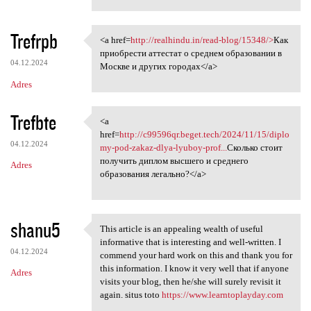
Trefrpb
<a href=
http://realhindu.in/read-blog/15348/>
Как
<a href=http://realhindu.in
приобрести аттестат о среднем образовании в
04.12.2024
Москве и других городах</a>
Adres
Trefbte
<a
<a href=http://c99596qr.beget
href=
http://c99596qr.beget.tech/2024/11/15/diplo
04.12.2024
my-pod-zakaz-dlya-lyuboy-prof...
Сколько стоит
получить диплом высшего и среднего
Adres
образования легально?</a>
shanu5
This article is an appealing wealth of useful
This article is an appealing
informative that is interesting and well-written. I
04.12.2024
commend your hard work on this and thank you for
this information. I know it very well that if anyone
Adres
visits your blog, then he/she will surely revisit it
again. situs toto
https://www.learntoplayday.com