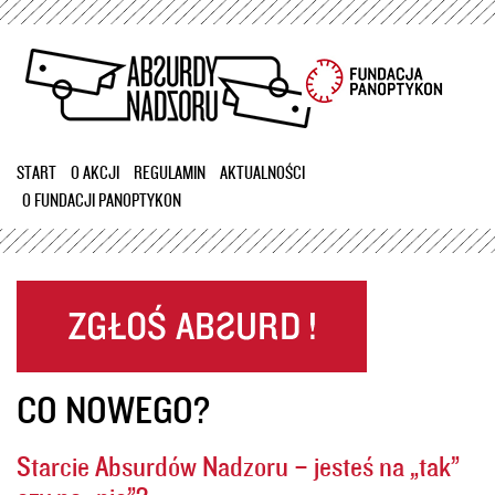
Przejdź
do
treści
START
O AKCJI
REGULAMIN
AKTUALNOŚCI
O FUNDACJI PANOPTYKON
CO NOWEGO?
Starcie Absurdów Nadzoru – jesteś na „tak”