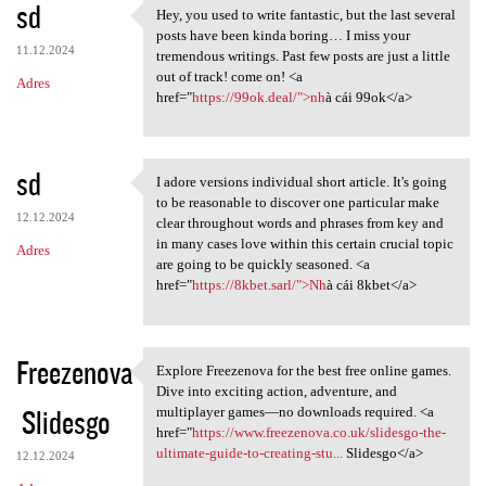
sd
Hey, you used to write fantastic, but the last several
Hey, you used to write
posts have been kinda boring… I miss your
11.12.2024
tremendous writings. Past few posts are just a little
out of track! come on! <a
Adres
href="
https://99ok.deal/">nh
à cái 99ok</a>
sd
I adore versions individual short article. It's going
I adore versions individual
to be reasonable to discover one particular make
12.12.2024
clear throughout words and phrases from key and
in many cases love within this certain crucial topic
Adres
are going to be quickly seasoned. <a
href="
https://8kbet.sarl/">Nh
à cái 8kbet</a>
Freezenova
Explore Freezenova for the best free online games.
Explore Freezenova for the
Dive into exciting action, adventure, and
Slidesgo
multiplayer games—no downloads required. <a
href="
https://www.freezenova.co.uk/slidesgo-the-
ultimate-guide-to-creating-stu...
Slidesgo</a>
12.12.2024