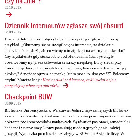
czy na „nie”?
03.10.2015
Dziennik Internautów zgłasza swój absurd
08.09.2015
Dziennik Internautów dołączył się do naszej akcji i zgłosił nam swój
przykład: „Oburzamy się na inwigilację w internecie, na działania
amerykańskich służb, ale co wiemy o inwigilacji na własnym podwórku?
Czy myślałeś, że gdy stoisz sobie pod blokiem, możesz być ciągle
obserwowany np. przez człowieka ze straży miejskiej, który siedzi przy
biurku i pije kawę? Czy myślałeś, ile naprawdę kamer może być w Twojej
okolicy? A może spojrzysz na mapkę, która może to ukazywać?”. Polecamy
artykuł Marcina Maja:
Ktoś nasikał pod kamerą, czyli inwigilacja z
perspektywy własnego podwórka
.
Checkpoint BUW
08.09.2015
Biblioteka Uniwersytecka w Warszawie. Jedna z najważniejszych bibliotek
akademickich w stolicy. Codziennie przewijają się przez nią setki studentów,
doktorantów i pracowników naukowych. Są również pasjonaci, samodzielni
badacze i warszawiacy, którzy poszukują niedostępnych gdzie indziej
pozycji. Wycieczka po mieście bez wizyty w BUW-ie też się nie liczy. W