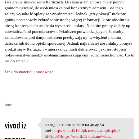
Deklaracje śmieciowe w Kartuzach. Deklaracje śmieciowe miały pomóc
gminom określić, ile osób mieszka pod konkretnym adresem – od tego
zależy wysokość opłaty za wywóz śmieci. Jednak „przy okazji” niektóre
gminy postanowiły zebrać sobie trochę więcej informacji, które absolutnie
nie są konieczne do ustalenia wysokości opłaty! Niektóre gminy żądały np.
zaświadczeń od pracodawców, oświadczeń potwierdzających, że osoby
zameldowane pod danym adresem przebywają np. w więzieniu, domu
dziecka lub domu opieki społecznej. Jednak najbardziej absurdalny pomysł
zrodził się w Kartuzach – mieszkańcy mieli deklarować, jaki jest stopień
pokrewieństwa między osobami zamieszkującymi jedną nieruchomość. Co to
ma do śmieci?
Link do materiału prasowego
inne
K
vivod iz
вывод из запоя врачом на дому <a
вывод из запоя врачом на дому
o
href=
https://motik13.0pk.me/viewtopic.php?
id=2003>https://motik13.0pk.me/view...
.