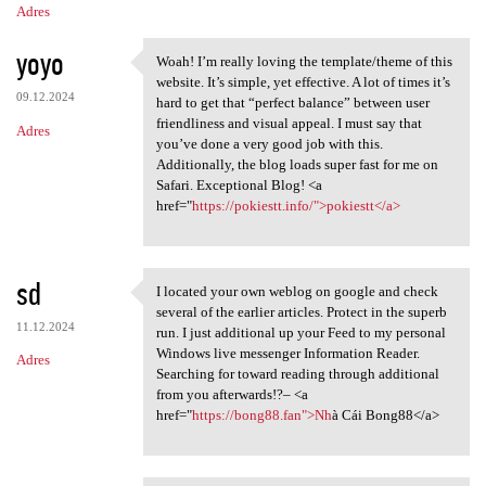
Adres
yoyo
Woah! I’m really loving the template/theme of this
Woah! I’m really loving the
website. It’s simple, yet effective. A lot of times it’s
09.12.2024
hard to get that “perfect balance” between user
friendliness and visual appeal. I must say that
Adres
you’ve done a very good job with this.
Additionally, the blog loads super fast for me on
Safari. Exceptional Blog! <a
href="
https://pokiestt.info/">pokiestt</a>
sd
I located your own weblog on google and check
I located your own weblog on
several of the earlier articles. Protect in the superb
11.12.2024
run. I just additional up your Feed to my personal
Windows live messenger Information Reader.
Adres
Searching for toward reading through additional
from you afterwards!?– <a
href="
https://bong88.fan">Nh
à Cái Bong88</a>