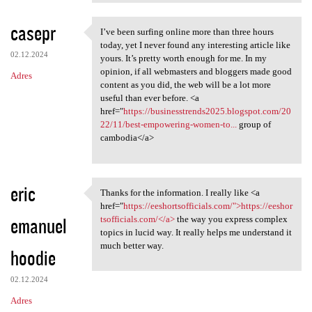
casepr
I’ve been surfing online more than three hours
I’ve been surfing online more
today, yet I never found any interesting article like
02.12.2024
yours. It’s pretty worth enough for me. In my
opinion, if all webmasters and bloggers made good
Adres
content as you did, the web will be a lot more
useful than ever before. <a
href="
https://businesstrends2025.blogspot.com/20
22/11/best-empowering-women-to...
group of
cambodia</a>
eric
Thanks for the information. I really like <a
Thanks for the information. I
href="
https://eeshortsofficials.com/">https://eeshor
emanuel
tsofficials.com/</a>
the way you express complex
topics in lucid way. It really helps me understand it
much better way.
hoodie
02.12.2024
Adres