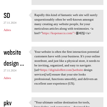
SD
Rapidly this kind of fantastic web site will surely
Rapidly this kind of
unquestionably often be well-known amongst
27.11.2024
many creating any website people, for your
meticulous articles along with testimonies. <a
Adres
href="
https://kopenaccu.com/">
롤배팅</a>
website
Your website is often the first interaction potential
Your website is often the
customers have with your business. It’s your online
design ...
storefront, and just like a physical store, it needs to
be inviting, organized, and easy to navigate.
[url=
https://digitalofferr.com/]website
design
27.11.2024
services[/url] ensure that your site looks
Adres
professional, functions smoothly, and delivers an
excellent user experience (UX).
pkv
"Your ultimate online destination for tools,
"Your ultimate online
knowledge, and connection—designed for