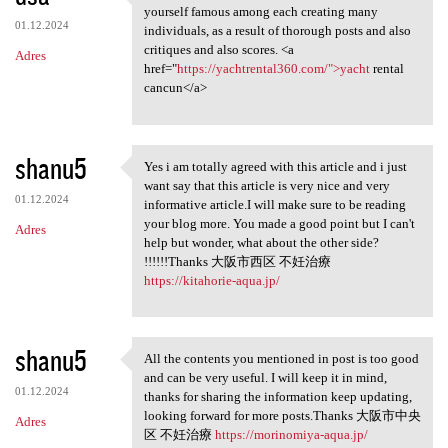
Rapidly this kind of link may
yourself famous among each creating many
01.12.2024
individuals, as a result of thorough posts and also
critiques and also scores. <a
Adres
href="
https://yachtrental360.com/">yacht
rental
cancun</a>
shanu5
Yes i am totally agreed with this article and i just
Yes i am totally agreed with
want say that this article is very nice and very
01.12.2024
informative article.I will make sure to be reading
your blog more. You made a good point but I can't
Adres
help but wonder, what about the other side?
!!!!!!Thanks 大阪市西区 不妊治療
https://kitahorie-aqua.jp/
shanu5
All the contents you mentioned in post is too good
All the contents you
and can be very useful. I will keep it in mind,
01.12.2024
thanks for sharing the information keep updating,
looking forward for more posts.Thanks 大阪市中央
Adres
区 不妊治療
https://morinomiya-aqua.jp/