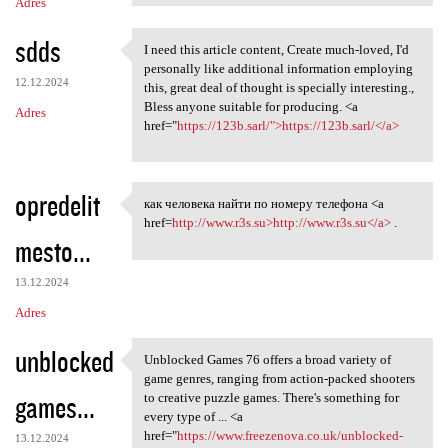
Adres
sdds
I need this article content, Create much-loved, I'd
I need this article content,
personally like additional information employing
12.12.2024
this, great deal of thought is specially interesting.,
Bless anyone suitable for producing. <a
Adres
href="
https://123b.sarl/">https://123b.sarl/</a>
opredelit
как человека найти по номеру телефона <a
как человека найти по номеру
href=
http://www.r3s.su>http://www.r3s.su</a>
.
mesto...
13.12.2024
Adres
unblocked
Unblocked Games 76 offers a broad variety of
Unblocked Games 76 offers a
game genres, ranging from action-packed shooters
games...
to creative puzzle games. There's something for
every type of ... <a
href="
https://www.freezenova.co.uk/unblocked-
13.12.2024