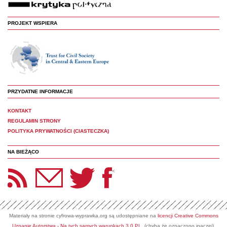
PROJEKT WSPIERA
PRZYDATNE INFORMACJE
KONTAKT
REGULAMIN STRONY
POLITYKA PRYWATNOŚCI (CIASTECZKA)
NA BIEŻĄCO
etter Panoptyka
Twitter
Facebook
<
Materiały na stronie cyfrowa-wyprawka.org są udostępniane na
licencji Creative Commons
Uznanie Autorstwa - Na tych samych warunkach 3.0 PL
(chyba że oznaczono inaczej).