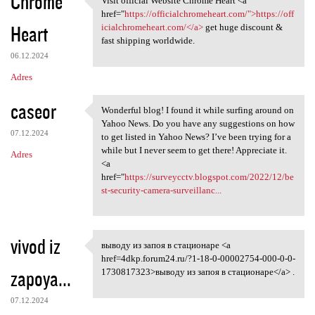
Chrome
Visit official Website Chrome Heart <a
Visit official Website Chrome
href="
https://officialchromeheart.com/">https://off
Heart
icialchromeheart.com/</a>
get huge discount &
fast shipping worldwide.
06.12.2024
Adres
caseor
Wonderful blog! I found it while surfing around on
Wonderful blog! I found it
Yahoo News. Do you have any suggestions on how
07.12.2024
to get listed in Yahoo News? I’ve been trying for a
while but I never seem to get there! Appreciate it.
Adres
<a
href="
https://surveycctv.blogspot.com/2022/12/be
st-security-camera-surveillanc...
vivod iz
выводу из запоя в стационаре <a
выводу из запоя в стационаре
href=4dkp.forum24.ru/?1-18-0-00002754-000-0-0-
zapoya...
1730817323>выводу из запоя в стационаре</a> .
07.12.2024