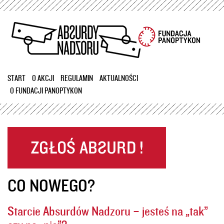
Przejdź
do
treści
START
O AKCJI
REGULAMIN
AKTUALNOŚCI
O FUNDACJI PANOPTYKON
CO NOWEGO?
Starcie Absurdów Nadzoru – jesteś na „tak”