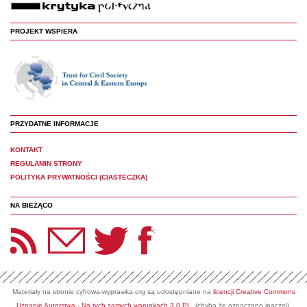
PROJEKT WSPIERA
PRZYDATNE INFORMACJE
KONTAKT
REGULAMIN STRONY
POLITYKA PRYWATNOŚCI (CIASTECZKA)
NA BIEŻĄCO
etter Panoptyka
Twitter
Facebook
<
Materiały na stronie cyfrowa-wyprawka.org są udostępniane na
licencji Creative Commons
Uznanie Autorstwa - Na tych samych warunkach 3.0 PL
(chyba że oznaczono inaczej).