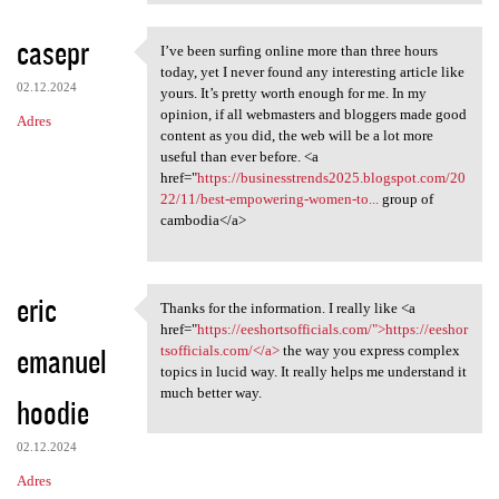
casepr
I’ve been surfing online more than three hours
I’ve been surfing online more
today, yet I never found any interesting article like
02.12.2024
yours. It’s pretty worth enough for me. In my
opinion, if all webmasters and bloggers made good
Adres
content as you did, the web will be a lot more
useful than ever before. <a
href="
https://businesstrends2025.blogspot.com/20
22/11/best-empowering-women-to...
group of
cambodia</a>
eric
Thanks for the information. I really like <a
Thanks for the information. I
href="
https://eeshortsofficials.com/">https://eeshor
emanuel
tsofficials.com/</a>
the way you express complex
topics in lucid way. It really helps me understand it
much better way.
hoodie
02.12.2024
Adres