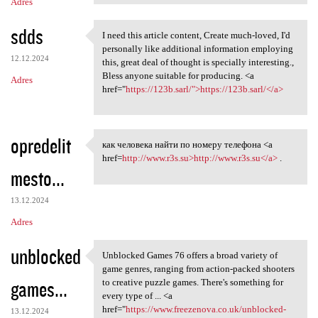
Adres
sdds
I need this article content, Create much-loved, I'd
I need this article content,
personally like additional information employing
12.12.2024
this, great deal of thought is specially interesting.,
Bless anyone suitable for producing. <a
Adres
href="
https://123b.sarl/">https://123b.sarl/</a>
opredelit
как человека найти по номеру телефона <a
как человека найти по номеру
href=
http://www.r3s.su>http://www.r3s.su</a>
.
mesto...
13.12.2024
Adres
unblocked
Unblocked Games 76 offers a broad variety of
Unblocked Games 76 offers a
game genres, ranging from action-packed shooters
games...
to creative puzzle games. There's something for
every type of ... <a
href="
https://www.freezenova.co.uk/unblocked-
13.12.2024