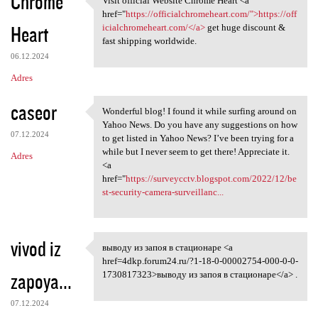
Chrome
Visit official Website Chrome Heart <a
Visit official Website Chrome
href="
https://officialchromeheart.com/">https://off
Heart
icialchromeheart.com/</a>
get huge discount &
fast shipping worldwide.
06.12.2024
Adres
caseor
Wonderful blog! I found it while surfing around on
Wonderful blog! I found it
Yahoo News. Do you have any suggestions on how
07.12.2024
to get listed in Yahoo News? I’ve been trying for a
while but I never seem to get there! Appreciate it.
Adres
<a
href="
https://surveycctv.blogspot.com/2022/12/be
st-security-camera-surveillanc...
vivod iz
выводу из запоя в стационаре <a
выводу из запоя в стационаре
href=4dkp.forum24.ru/?1-18-0-00002754-000-0-0-
zapoya...
1730817323>выводу из запоя в стационаре</a> .
07.12.2024