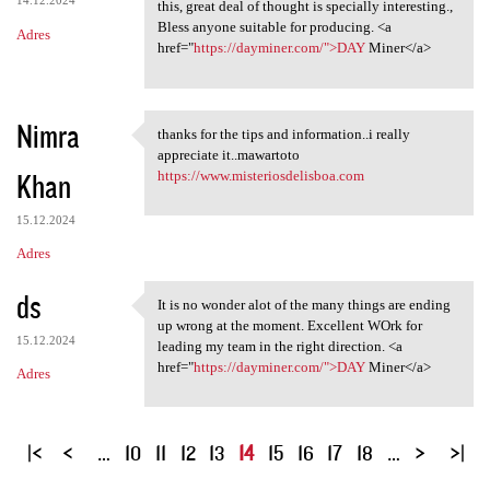
14.12.2024
this, great deal of thought is specially interesting.,
Bless anyone suitable for producing. <a
Adres
href="
https://dayminer.com/">DAY
Miner</a>
Nimra
thanks for the tips and information..i really
thanks for the tips and
appreciate it..mawartoto
Khan
https://www.misteriosdelisboa.com
15.12.2024
Adres
ds
It is no wonder alot of the many things are ending
It is no wonder alot of the
up wrong at the moment. Excellent WOrk for
15.12.2024
leading my team in the right direction. <a
href="
https://dayminer.com/">DAY
Miner</a>
Adres
S
…
10
11
12
13
14
15
16
17
18
…
t