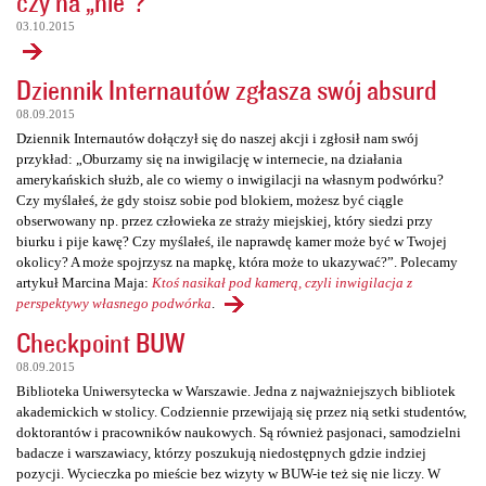
czy na „nie”?
03.10.2015
Dziennik Internautów zgłasza swój absurd
08.09.2015
Dziennik Internautów dołączył się do naszej akcji i zgłosił nam swój
przykład: „Oburzamy się na inwigilację w internecie, na działania
amerykańskich służb, ale co wiemy o inwigilacji na własnym podwórku?
Czy myślałeś, że gdy stoisz sobie pod blokiem, możesz być ciągle
obserwowany np. przez człowieka ze straży miejskiej, który siedzi przy
biurku i pije kawę? Czy myślałeś, ile naprawdę kamer może być w Twojej
okolicy? A może spojrzysz na mapkę, która może to ukazywać?”. Polecamy
artykuł Marcina Maja:
Ktoś nasikał pod kamerą, czyli inwigilacja z
perspektywy własnego podwórka
.
Checkpoint BUW
08.09.2015
Biblioteka Uniwersytecka w Warszawie. Jedna z najważniejszych bibliotek
akademickich w stolicy. Codziennie przewijają się przez nią setki studentów,
doktorantów i pracowników naukowych. Są również pasjonaci, samodzielni
badacze i warszawiacy, którzy poszukują niedostępnych gdzie indziej
pozycji. Wycieczka po mieście bez wizyty w BUW-ie też się nie liczy. W