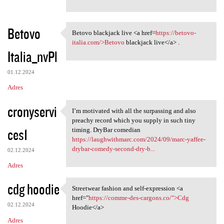
Betovo
Betovo blackjack live <a href=
https://betovo-
Betovo blackjack live <a href
italia.com/>Betovo
blackjack live</a> .
Italia_nvPl
01.12.2024
Adres
cronyservi
I’m motivated with all the surpassing and also
I’m motivated with all the
preachy record which you supply in such tiny
ces1
timing. DryBar comedian
https://laughwithmarc.com/2024/09/marc-yaffee-
drybar-comedy-second-dry-b...
02.12.2024
Adres
cdg hoodie
Streetwear fashion and self-expression <a
Streetwear fashion and self
href="
https://comme-des-cargons.co/">Cdg
02.12.2024
Hoodie</a>
Adres