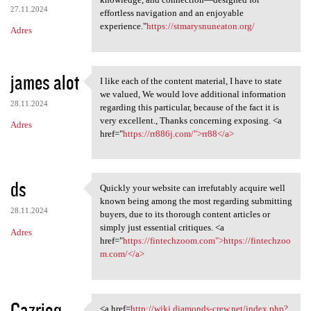
27.11.2024
effortless navigation and an enjoyable
experience."
https://stmarysnuneaton.org/
Adres
james alot
I like each of the content material, I have to state
I like each of the content
we valued, We would love additional information
28.11.2024
regarding this particular, because of the fact it is
very excellent., Thanks concerning exposing. <a
Adres
href="
https://rr886j.com/">rr88</a>
ds
Quickly your website can irrefutably acquire well
Quickly your website can
known being among the most regarding submitting
28.11.2024
buyers, due to its thorough content articles or
simply just essential critiques. <a
Adres
href="
https://fintechzoom.com">https://fintechzoo
m.com/</a>
Cazrjoq
<a href=
http://wiki.diamonds-crew.net/index.php?