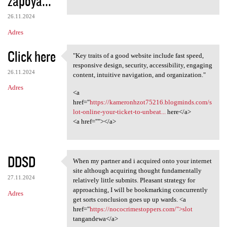
zapoya...
m
e
26.11.2024
n
Adres
t
Click here
a
"Key traits of a good website include fast speed,
"Key traits of a good website
responsive design, security, accessibility, engaging
r
26.11.2024
content, intuitive navigation, and organization."
z
Adres
<a
e
href="
https://kameronhzot75216.blogminds.com/s
lot-online-your-ticket-to-unbeat...
here</a>
<a href=""></a>
DDSD
When my partner and i acquired onto your internet
When my partner and i
site although acquiring thought fundamentally
27.11.2024
relatively little submits. Pleasant strategy for
approaching, I will be bookmarking concurrently
Adres
get sorts conclusion goes up up wards. <a
href="
https://nococrimestoppers.com/">slot
tangandewa</a>