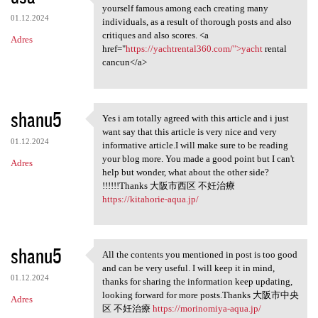
Rapidly this kind of link may
yourself famous among each creating many
01.12.2024
individuals, as a result of thorough posts and also
critiques and also scores. <a
Adres
href="
https://yachtrental360.com/">yacht
rental
cancun</a>
shanu5
Yes i am totally agreed with this article and i just
Yes i am totally agreed with
want say that this article is very nice and very
01.12.2024
informative article.I will make sure to be reading
your blog more. You made a good point but I can't
Adres
help but wonder, what about the other side?
!!!!!!Thanks 大阪市西区 不妊治療
https://kitahorie-aqua.jp/
shanu5
All the contents you mentioned in post is too good
All the contents you
and can be very useful. I will keep it in mind,
01.12.2024
thanks for sharing the information keep updating,
looking forward for more posts.Thanks 大阪市中央
Adres
区 不妊治療
https://morinomiya-aqua.jp/