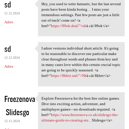
sd
Hey, you used to write fantastic, but the last several
Hey, you used to write
posts have been kinda boring… I miss your
11.12.2024
tremendous writings. Past few posts are just a little
out of track! come on! <a
Adres
href="
https://99ok.deal/">nh
à cái 99ok</a>
sd
I adore versions individual short article. It's going
I adore versions individual
to be reasonable to discover one particular make
12.12.2024
clear throughout words and phrases from key and
in many cases love within this certain crucial topic
Adres
are going to be quickly seasoned. <a
href="
https://8kbet.sarl/">Nh
à cái 8kbet</a>
Freezenova
Explore Freezenova for the best free online games.
Explore Freezenova for the
Dive into exciting action, adventure, and
Slidesgo
multiplayer games—no downloads required. <a
href="
https://www.freezenova.co.uk/slidesgo-the-
ultimate-guide-to-creating-stu...
Slidesgo</a>
12.12.2024