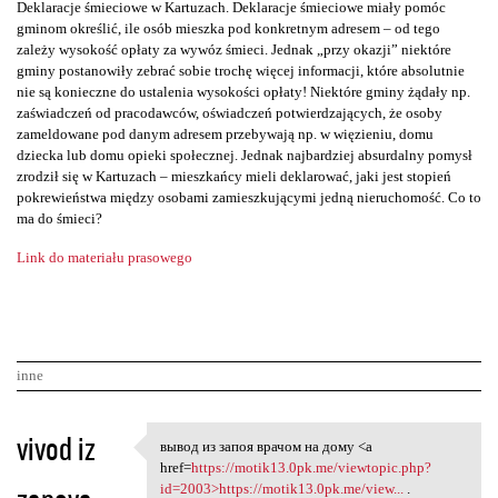
Deklaracje śmieciowe w Kartuzach. Deklaracje śmieciowe miały pomóc
gminom określić, ile osób mieszka pod konkretnym adresem – od tego
zależy wysokość opłaty za wywóz śmieci. Jednak „przy okazji” niektóre
gminy postanowiły zebrać sobie trochę więcej informacji, które absolutnie
nie są konieczne do ustalenia wysokości opłaty! Niektóre gminy żądały np.
zaświadczeń od pracodawców, oświadczeń potwierdzających, że osoby
zameldowane pod danym adresem przebywają np. w więzieniu, domu
dziecka lub domu opieki społecznej. Jednak najbardziej absurdalny pomysł
zrodził się w Kartuzach – mieszkańcy mieli deklarować, jaki jest stopień
pokrewieństwa między osobami zamieszkującymi jedną nieruchomość. Co to
ma do śmieci?
Link do materiału prasowego
inne
K
vivod iz
вывод из запоя врачом на дому <a
вывод из запоя врачом на дому
o
href=
https://motik13.0pk.me/viewtopic.php?
id=2003>https://motik13.0pk.me/view...
.