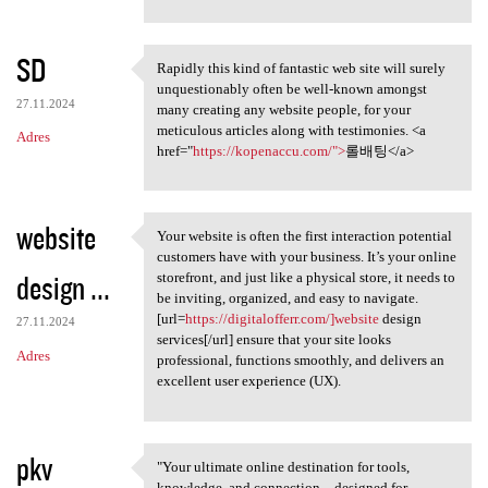
SD
Rapidly this kind of fantastic web site will surely
Rapidly this kind of
unquestionably often be well-known amongst
27.11.2024
many creating any website people, for your
meticulous articles along with testimonies. <a
Adres
href="
https://kopenaccu.com/">
롤배팅</a>
website
Your website is often the first interaction potential
Your website is often the
customers have with your business. It’s your online
design ...
storefront, and just like a physical store, it needs to
be inviting, organized, and easy to navigate.
[url=
https://digitalofferr.com/]website
design
27.11.2024
services[/url] ensure that your site looks
Adres
professional, functions smoothly, and delivers an
excellent user experience (UX).
pkv
"Your ultimate online destination for tools,
"Your ultimate online
knowledge, and connection—designed for