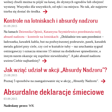
wolnej chwili można tu pójść na kawę, do słynnych ogrodów lub obejrzeć
wystawę. Wszystko dla wszystkich, od ręki i na miejscu. No tak, ale najpierw
trzeba się dostać do środka.
Kontrole na lotniskach i absurdy nadzoru
01.09.2015
Na łamach
Dziennika Opinii, Katarzyna Szymielewicz przedstawia swój
absurd nadzoru – kontrole na lotniskach
: „Dokładnie ten sam przedmiot –
ładowarka, kawałek kabla, but na podwyższonej podeszwie, pasek, kawałek
metalu gdzieś przy ciele, czy coś w kształcie tuby – raz uruchamia sygnał
ostrzegawczy i oznacza stracone 15 minut na dodatkowe sprawdzenie, a
innym razem okazuje się zupełnie niewidzialny”. A jaki absurd nadzoru
uwiera Ciebie najbardziej?
Jak wziąć udział w akcji „Absurdy Nadzoru"?
25.08.2015
Poznaj 5 sposobów na zaangażowanie się w akcję „Absurdy Nadzoru".
Absurdalne deklaracje śmieciowe
03.09.2015
Nadesłany przez:
WK