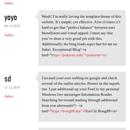
Adres
yoyo
Woah! I’m really loving the template/theme of this
Woah! I’m really loving the
website. It’s simple, yet effective. A lot of times it’s
09.12.2024
hard to get that “perfect balance” between user
friendliness and visual appeal. I must say that
Adres
you’ve done a very good job with this.
Additionally, the blog loads super fast for me on
Safari. Exceptional Blog! <a
href="
https://pokiestt.info/">pokiestt</a>
sd
I located your own weblog on google and check
I located your own weblog on
several of the earlier articles. Protect in the superb
11.12.2024
run. I just additional up your Feed to my personal
Windows live messenger Information Reader.
Adres
Searching for toward reading through additional
from you afterwards!?– <a
href="
https://bong88.fan">Nh
à Cái Bong88</a>