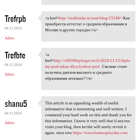
Trefrpb
<a href=
http://realhindu.in/read-blog/15348/>
Как
<a href=http://realhindu.in
приобрести аттестат о среднем образовании в
04.12.2024
Москве и других городах</a>
Adres
Trefbte
<a
<a href=http://c99596qr.beget
href=
http://c99596qr.beget.tech/2024/11/15/diplo
04.12.2024
my-pod-zakaz-dlya-lyuboy-prof...
Сколько стоит
получить диплом высшего и среднего
Adres
образования легально?</a>
shanu5
This article is an appealing wealth of useful
This article is an appealing
informative that is interesting and well-written. I
04.12.2024
commend your hard work on this and thank you for
this information. I know it very well that if anyone
Adres
visits your blog, then he/she will surely revisit it
again. situs toto
https://www.learntoplayday.com