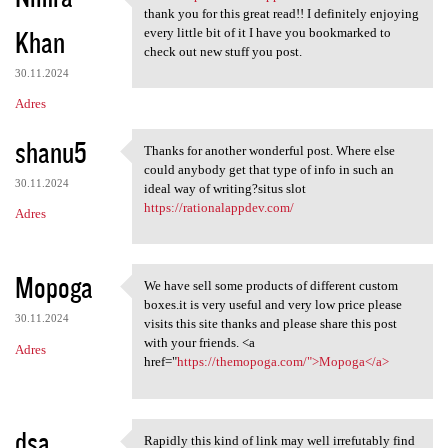
iblbet https://rationalappdev
thank you for this great read!! I definitely enjoying
Khan
every little bit of it I have you bookmarked to
check out new stuff you post.
30.11.2024
Adres
shanu5
Thanks for another wonderful post. Where else
Thanks for another wonderful
could anybody get that type of info in such an
30.11.2024
ideal way of writing?situs slot
https://rationalappdev.com/
Adres
Mopoga
We have sell some products of different custom
We have sell some products of
boxes.it is very useful and very low price please
30.11.2024
visits this site thanks and please share this post
with your friends. <a
Adres
href="
https://themopoga.com/">Mopoga</a>
dsa
Rapidly this kind of link may well irrefutably find