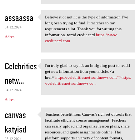
assaassa
Believe it or not, it is the type of information I’ve
Believe it or not, it is the
long been trying to find. It matches to my
04.12.2024
requirements a lot. Thank you for writing this
information. torrid credit card
https://www-
Adres
creditcard.com
Celebrities
I'm truly glad to say it's an intriguing post to read.I
I'm truly glad to say it's an
get new information from your article. <a
netw...
href="
https://celebritiesnetworthnews.com/">https:
//celebritiesnetworthnews.co...
04.12.2024
Adres
canvas
Teachers benefit from Canvas’s rich set of tools that
Teachers benefit from Canvas
facilitate efficient course management. Teachers
katyisd
can easily upload and organize lesson plans, share
resources, and grade assignments online. The
platform supports a variety of content formats,
05.12.2024