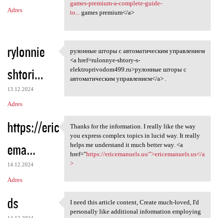
games-premium-a-complete-guide-
Adres
to...
games premium</a>
rylonnie
рулонные шторы с автоматическим управлением
рулонные шторы с
<a href=rulonnye-shtory-s-
shtori...
elektroprivodom499.ru>рулонные шторы с
автоматическим управлением</a> .
13.12.2024
Adres
https://eric
Thanks for the information. I really like the way
Thanks for the information. I
you express complex topics in lucid way. It really
ema...
helps me understand it much better way. <a
href="
https://ericemanuels.us/">ericemanuels.us</a
>
14.12.2024
Adres
ds
I need this article content, Create much-loved, I'd
I need this article content,
personally like additional information employing