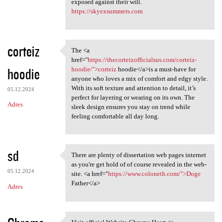
exposed against their will.
https://skyexsummers.com
corteiz
The <a
The <a href="https:/
href="
https://thecorteizofficialsus.com/corteiz-
hoodie
hoodie/">corteiz
hoodie</a>is a must-have for
anyone who loves a mix of comfort and edgy style.
With its soft texture and attention to detail, it’s
05.12.2024
perfect for layering or wearing on its own. The
Adres
sleek design ensures you stay on trend while
feeling comfortable all day long.
sd
There are plenty of dissertation web pages internet
There are plenty of
as you're get hold of of course revealed in the web-
05.12.2024
site. <a href="
https://www.coloneth.com/">Doge
Father</a>
Adres