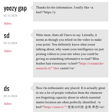
yeezy gap
Thanks for the information. I really like <a
Thanks for the information. I
href="https://y
02.12.2024
Adres
sd
Write more, thats all I have to say. Literally, it
Write more, thats all I have
seems as though you relied on the video to make
02.12.2024
your point. You definitely know what youre
talking about, why waste your intelligence on just
Adres
posting videos to your site when you could be
giving us something informative to read? Miss
feather hair extensions <a href="
https://ceramiche-
sassuolo.it/">free
casinò</a>
ds
Now i'm enthusiastic any placed. It is actually great
Now i'm enthusiastic any
to see a lot of people verbalize from the character
03.12.2024
not forgetting capacity about in which essential
matter location are often perfectly identified. <a
Adres
href="
https://unrn.tv/">
토토사이트 순위 추천</a>