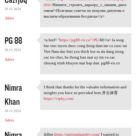
<a href=http://wiki.diamonds
title=
Начните_строить_карьеру_с_нашим_дипл
29.11.2024
омом/>Полезные советы по покупке диплома о
высшем образовании без риска</a>
Adres
PG 88
<a href= "
https://pg88-vn.co">PG
88</a> la song
<a href= "https://pg88-vn.co"
bac truc tuyen duoc cong dong dam me ca cuoc tai
30.11.2024
Viet Nam dac biet yeu thich boi su da dang trong
cac tro choi, he thong bao mat uy tin va cac
Adres
chuong trinh khuyen mai hap dan. pg88-vn.co
Nimra
I think that thanks for the valuabe information and
I think that thanks for the
insights you have so provided here.开云体育
Khan
https://vipky.com/
30.11.2024
Adres
Nimra
iblbet
https://rationalappdev.com/
I wanted to