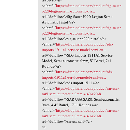
revolver</a>
<a href="
https://dropinalert.com/product/sig-sauer-
p220-legion-semi-automatic-pis...
rel="dofollow">Sig Sauer P220 Legion Semi-
Automatic Pistol</a>
<a href="
https://dropinalert.com/product/sig-sauer-
p220-legion-semi-automatic-pis...
rel="dofollow">sig sauer p220 pistol</a>
<a href="
https://dropinalert.com/product/sds-
imports-1911a1-service-model-semi-au...
rel="dofollow">SDS Imports 1911A1 Service
Model, Semi-automatic, 9mm, 5″ Barrel, 7+1
Rounds</a>
<a href="
https://dropinalert.com/product/sds-
imports-1911a1-service-model-semi-au...
rel="dofollow">sds import 1911</a>
<a href="
https://dropinalert.com/product/sar-usa-
sar9-semi-automatic-9mm-4-4%e2%8...
rel="dofollow">SAR USA SAR9, Semi-automatic,
9mm, 4.4″ Barrel, 17+1 Rounds</a>
<a href="
https://dropinalert.com/product/sar-usa-
sar9-semi-automatic-9mm-4-4%e2%8...
rel="dofollow">sar usa sar9</a>
<a