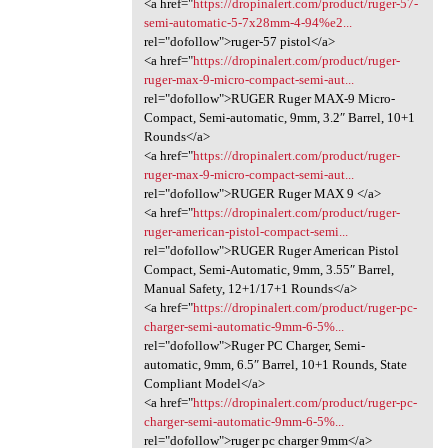
<a href="
https://dropinalert.com/product/ruger-57-
semi-automatic-5-7x28mm-4-94%e2...
rel="dofollow">ruger-57 pistol</a>
<a href="
https://dropinalert.com/product/ruger-
ruger-max-9-micro-compact-semi-aut...
rel="dofollow">RUGER Ruger MAX-9 Micro-
Compact, Semi-automatic, 9mm, 3.2″ Barrel, 10+1
Rounds</a>
<a href="
https://dropinalert.com/product/ruger-
ruger-max-9-micro-compact-semi-aut...
rel="dofollow">RUGER Ruger MAX 9 </a>
<a href="
https://dropinalert.com/product/ruger-
ruger-american-pistol-compact-semi...
rel="dofollow">RUGER Ruger American Pistol
Compact, Semi-Automatic, 9mm, 3.55″ Barrel,
Manual Safety, 12+1/17+1 Rounds</a>
<a href="
https://dropinalert.com/product/ruger-pc-
charger-semi-automatic-9mm-6-5%...
rel="dofollow">Ruger PC Charger, Semi-
automatic, 9mm, 6.5″ Barrel, 10+1 Rounds, State
Compliant Model</a>
<a href="
https://dropinalert.com/product/ruger-pc-
charger-semi-automatic-9mm-6-5%...
rel="dofollow">ruger pc charger 9mm</a>