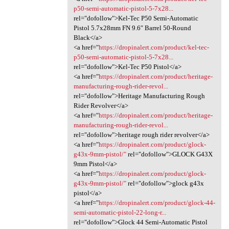
p50-semi-automatic-pistol-5-7x28...
rel="dofollow">Kel-Tec P50 Semi-Automatic
Pistol 5.7x28mm FN 9.6″ Barrel 50-Round
Black</a>
<a href="
https://dropinalert.com/product/kel-tec-
p50-semi-automatic-pistol-5-7x28...
rel="dofollow">Kel-Tec P50 Pistol</a>
<a href="
https://dropinalert.com/product/heritage-
manufacturing-rough-rider-revol...
rel="dofollow">Heritage Manufacturing Rough
Rider Revolver</a>
<a href="
https://dropinalert.com/product/heritage-
manufacturing-rough-rider-revol...
rel="dofollow">heritage rough rider revolver</a>
<a href="
https://dropinalert.com/product/glock-
g43x-9mm-pistol/"
rel="dofollow">GLOCK G43X
9mm Pistol</a>
<a href="
https://dropinalert.com/product/glock-
g43x-9mm-pistol/"
rel="dofollow">glock g43x
pistol</a>
<a href="
https://dropinalert.com/product/glock-44-
semi-automatic-pistol-22-long-r...
rel="dofollow">Glock 44 Semi-Automatic Pistol