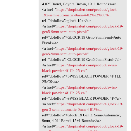
4.02″ Barrel, Coyote Brown, 19+1 Rounds</a>
<a href="
https://dropinalert.com/product/glock-
19x-semi-automatic-9mm-4-02%e2%80%...
rel="dofollow">glock 19x</a>
<a href="
https://dropinalert.com/product/glock-19-
gen5-9mm-semi-auto-pistol/"
rel="dofollow">GLOCK 19 Gen5 9mm Semi-Auto
Pistol</a>
<a href="
https://dropinalert.com/product/glock-19-
gen5-9mm-semi-auto-pistol/"
rel="dofollow">GLOCK 19 Gen5 9mm Pistol</a>
<a href="
https://dropinalert.com/product/swiss-
black-powder-4f-1lb-25-cs/"
rel="dofollow">SWISS BLACK POWDER 4F 1LB
25/CS</a>
<a href="
https://dropinalert.com/product/swiss-
black-powder-4f-1lb-25-cs/"
rel="dofollow">SWISS BLACK POWDER 4F</a>
<a href="
https://dropinalert.com/product/glock-19-
gen-3-semi-automatic-9mm-4-01%e...
rel="dofollow">Glock 19 Gen 3, Semi-Automatic,
9mm, 4.01″ Barrel, 15+1 Rounds</a>
<a href="
https://dropinalert.com/product/glock-19-