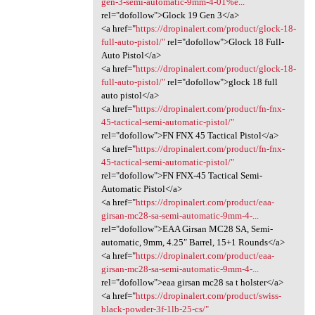
gen-3-semi-automatic-9mm-4-01%e...
rel="dofollow">Glock 19 Gen 3</a>
<a href="
https://dropinalert.com/product/glock-18-
full-auto-pistol/"
rel="dofollow">Glock 18 Full-
Auto Pistol</a>
<a href="
https://dropinalert.com/product/glock-18-
full-auto-pistol/"
rel="dofollow">glock 18 full
auto pistol</a>
<a href="
https://dropinalert.com/product/fn-fnx-
45-tactical-semi-automatic-pistol/"
rel="dofollow">FN FNX 45 Tactical Pistol</a>
<a href="
https://dropinalert.com/product/fn-fnx-
45-tactical-semi-automatic-pistol/"
rel="dofollow">FN FNX-45 Tactical Semi-
Automatic Pistol</a>
<a href="
https://dropinalert.com/product/eaa-
girsan-mc28-sa-semi-automatic-9mm-4-...
rel="dofollow">EAA Girsan MC28 SA, Semi-
automatic, 9mm, 4.25″ Barrel, 15+1 Rounds</a>
<a href="
https://dropinalert.com/product/eaa-
girsan-mc28-sa-semi-automatic-9mm-4-...
rel="dofollow">eaa girsan mc28 sa t holster</a>
<a href="
https://dropinalert.com/product/swiss-
black-powder-3f-1lb-25-cs/"