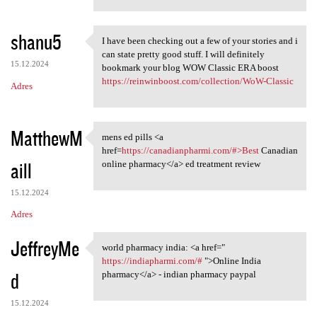
shanu5
I have been checking out a few of your stories and i
I have been checking out a
can state pretty good stuff. I will definitely
15.12.2024
bookmark your blog WOW Classic ERA boost
https://reinwinboost.com/collection/WoW-Classic
Adres
MatthewM
mens ed pills <a
mens ed pills <a href=https:/
href=
https://canadianpharmi.com/#>Best
Canadian
aill
online pharmacy</a> ed treatment review
15.12.2024
Adres
JeffreyMe
world pharmacy india: <a href="
world pharmacy india: <a href
https://indiapharmi.com/#
">Online India
d
pharmacy</a> - indian pharmacy paypal
15.12.2024