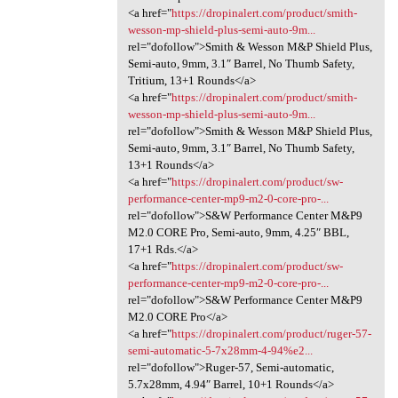
<a href="
https://dropinalert.com/product/smith-
wesson-mp-shield-plus-semi-auto-9m...
rel="dofollow">Smith & Wesson M&P Shield Plus,
Semi-auto, 9mm, 3.1″ Barrel, No Thumb Safety,
Tritium, 13+1 Rounds</a>
<a href="
https://dropinalert.com/product/smith-
wesson-mp-shield-plus-semi-auto-9m...
rel="dofollow">Smith & Wesson M&P Shield Plus,
Semi-auto, 9mm, 3.1″ Barrel, No Thumb Safety,
13+1 Rounds</a>
<a href="
https://dropinalert.com/product/sw-
performance-center-mp9-m2-0-core-pro-...
rel="dofollow">S&W Performance Center M&P9
M2.0 CORE Pro, Semi-auto, 9mm, 4.25″ BBL,
17+1 Rds.</a>
<a href="
https://dropinalert.com/product/sw-
performance-center-mp9-m2-0-core-pro-...
rel="dofollow">S&W Performance Center M&P9
M2.0 CORE Pro</a>
<a href="
https://dropinalert.com/product/ruger-57-
semi-automatic-5-7x28mm-4-94%e2...
rel="dofollow">Ruger-57, Semi-automatic,
5.7x28mm, 4.94″ Barrel, 10+1 Rounds</a>