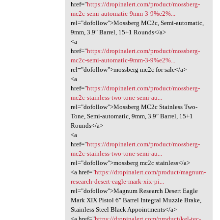
href="
https://dropinalert.com/product/mossberg-
mc2c-semi-automatic-9mm-3-9%e2%...
rel="dofollow">Mossberg MC2c, Semi-automatic,
9mm, 3.9″ Barrel, 15+1 Rounds</a>
<a
href="
https://dropinalert.com/product/mossberg-
mc2c-semi-automatic-9mm-3-9%e2%...
rel="dofollow">mossberg mc2c for sale</a>
<a
href="
https://dropinalert.com/product/mossberg-
mc2c-stainless-two-tone-semi-au...
rel="dofollow">Mossberg MC2c Stainless Two-
Tone, Semi-automatic, 9mm, 3.9″ Barrel, 15+1
Rounds</a>
<a
href="
https://dropinalert.com/product/mossberg-
mc2c-stainless-two-tone-semi-au...
rel="dofollow">mossberg mc2c stainless</a>
<a href="
https://dropinalert.com/product/magnum-
research-desert-eagle-mark-xix-pi...
rel="dofollow">Magnum Research Desert Eagle
Mark XIX Pistol 6″ Barrel Integral Muzzle Brake,
Stainless Steel Black Appointments</a>
<a href="
https://dropinalert.com/product/kel-tec-