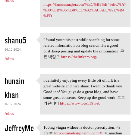
Adres
https://famousmajor.com/%EC%B9%B4%EC%A7
%80%EB%85%B8%EC%82%AC%EC%9D%B4
%ED...
shanu5
I found your this post while searching for some
I found your this post while
related information on blog search...Its a good
16.12.2024
post..keep posting and update the information. 무
료 백링크
https://thelinkpro.org/
Adres
hunain
I definitely enjoying every little bit of it. It is a
I definitely enjoying every
great website and nice share. I want to thank you.
khan
Good job! You guys do a great blog, and have
some great contents. Keep up the good work. 토토
커뮤니티
https://www.toto119.net/
16.12.2024
Adres
JeffreyMe
100mg viagra without a doctor prescription: <a
100mg viagra without a doctor
href="
http://canadianpharmi.com/#
">Canadian