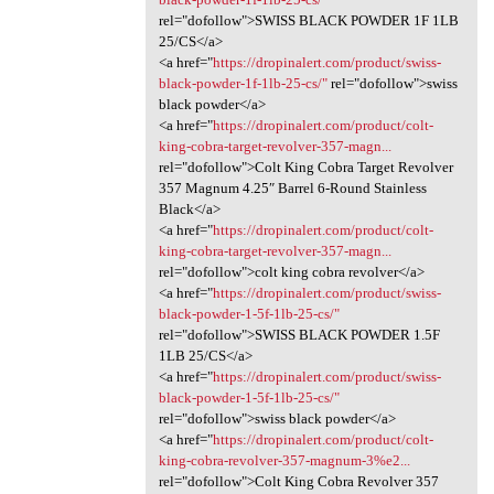
rel="dofollow">SWISS BLACK POWDER 1F 1LB
25/CS</a>
<a href="
https://dropinalert.com/product/swiss-
black-powder-1f-1lb-25-cs/"
rel="dofollow">swiss
black powder</a>
<a href="
https://dropinalert.com/product/colt-
king-cobra-target-revolver-357-magn...
rel="dofollow">Colt King Cobra Target Revolver
357 Magnum 4.25″ Barrel 6-Round Stainless
Black</a>
<a href="
https://dropinalert.com/product/colt-
king-cobra-target-revolver-357-magn...
rel="dofollow">colt king cobra revolver</a>
<a href="
https://dropinalert.com/product/swiss-
black-powder-1-5f-1lb-25-cs/"
rel="dofollow">SWISS BLACK POWDER 1.5F
1LB 25/CS</a>
<a href="
https://dropinalert.com/product/swiss-
black-powder-1-5f-1lb-25-cs/"
rel="dofollow">swiss black powder</a>
<a href="
https://dropinalert.com/product/colt-
king-cobra-revolver-357-magnum-3%e2...
rel="dofollow">Colt King Cobra Revolver 357