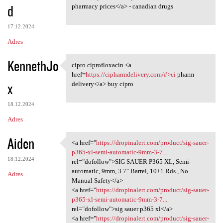
d
pharmacy prices</a> - canadian drugs
17.12.2024
Adres
KennethJo
cipro ciprofloxacin <a
cipro ciprofloxacin <a href
href=
https://cipharmdelivery.com/#>ci
pharm
x
delivery</a> buy cipro
18.12.2024
Adres
Aiden
<a href="
https://dropinalert.com/product/sig-sauer-
<a href="https://dropinalert
p365-xl-semi-automatic-9mm-3-7...
18.12.2024
rel="dofollow">SIG SAUER P365 XL, Semi-
automatic, 9mm, 3.7″ Barrel, 10+1 Rds., No
Adres
Manual Safety</a>
<a href="
https://dropinalert.com/product/sig-sauer-
p365-xl-semi-automatic-9mm-3-7...
rel="dofollow">sig sauer p365 xl</a>
<a href="
https://dropinalert.com/product/sig-sauer-