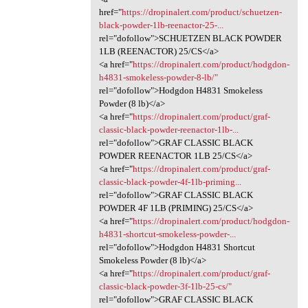
href="
https://dropinalert.com/product/schuetzen-
black-powder-1lb-reenactor-25-...
rel="dofollow">SCHUETZEN BLACK POWDER
1LB (REENACTOR) 25/CS</a>
<a href="
https://dropinalert.com/product/hodgdon-
h4831-smokeless-powder-8-lb/"
rel="dofollow">Hodgdon H4831 Smokeless
Powder (8 lb)</a>
<a href="
https://dropinalert.com/product/graf-
classic-black-powder-reenactor-1lb-...
rel="dofollow">GRAF CLASSIC BLACK
POWDER REENACTOR 1LB 25/CS</a>
<a href="
https://dropinalert.com/product/graf-
classic-black-powder-4f-1lb-priming...
rel="dofollow">GRAF CLASSIC BLACK
POWDER 4F 1LB (PRIMING) 25/CS</a>
<a href="
https://dropinalert.com/product/hodgdon-
h4831-shortcut-smokeless-powder-...
rel="dofollow">Hodgdon H4831 Shortcut
Smokeless Powder (8 lb)</a>
<a href="
https://dropinalert.com/product/graf-
classic-black-powder-3f-1lb-25-cs/"
rel="dofollow">GRAF CLASSIC BLACK