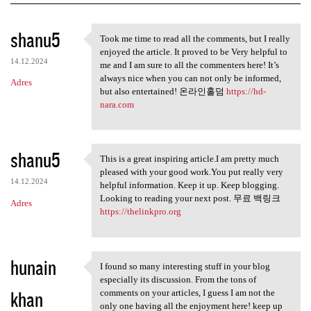
K
shanu5
Took me time to read all the comments, but I really
Took me time to read all the
o
enjoyed the article. It proved to be Very helpful to
14.12.2024
m
me and I am sure to all the commenters here! It’s
always nice when you can not only be informed,
Adres
e
but also entertained! 온라인홀덤
https://hd-
n
nara.com
t
a
shanu5
This is a great inspiring article.I am pretty much
r
This is a great inspiring
pleased with your good work.You put really very
z
14.12.2024
helpful information. Keep it up. Keep blogging.
Looking to reading your next post. 무료 백링크
e
Adres
https://thelinkpro.org
hunain
I found so many interesting stuff in your blog
I found so many interesting
especially its discussion. From the tons of
khan
comments on your articles, I guess I am not the
only one having all the enjoyment here! keep up