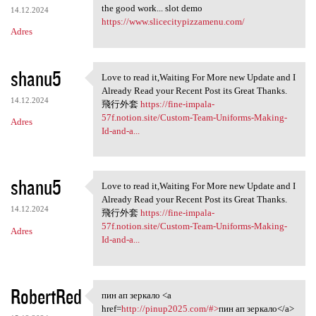
the good work... slot demo
14.12.2024
https://www.slicecitypizzamenu.com/
Adres
shanu5
Love to read it,Waiting For More new Update and I
Love to read it,Waiting For
Already Read your Recent Post its Great Thanks.
14.12.2024
飛行外套
https://fine-impala-
57f.notion.site/Custom-Team-Uniforms-Making-
Adres
Id-and-a...
shanu5
Love to read it,Waiting For More new Update and I
Love to read it,Waiting For
Already Read your Recent Post its Great Thanks.
14.12.2024
飛行外套
https://fine-impala-
57f.notion.site/Custom-Team-Uniforms-Making-
Adres
Id-and-a...
RobertRed
пин ап зеркало <a
пин ап зеркало <a href=http:/
href=
http://pinup2025.com/#>
пин ап зеркало</a>