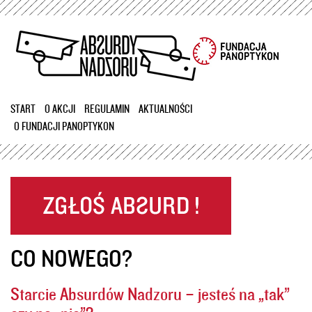
Przejdź
do
treści
START
O AKCJI
REGULAMIN
AKTUALNOŚCI
O FUNDACJI PANOPTYKON
CO NOWEGO?
Starcie Absurdów Nadzoru – jesteś na „tak”