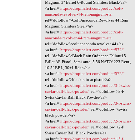
Magnum 3″ Barrel 6-Round Stainless Black</a>
<a href="
https://dropinalert.com/product/colt-
anaconda-revolver-44-rem-magnum-sta...
rel="dofollow">Colt Anaconda Revolver 44 Rem
Magnum Stainless Steel</a>
<a href="
https://dropinalert.com/product/colt-
anaconda-revolver-44-rem-magnum-sta...
rel="dofollow">colt anaconda revolver 44</a>
<a href="
https://dropinalert.com/product/572/"
rel="dofollow">Black Rain Ordnance Fallout15
Billet AR Pistol, Semi-auto, 5.56 NATO/.223 Rem.,
10.5″ BBL, 30+1 Rds.</a>
<a href="
https://dropinalert.com/product/572/"
rel="dofollow">black rain ar pistol</a>
<a href="
https://dropinalert.com/product/3-f-swiss-
caviar-ball-black-powder/"
rel="dofollow">3-F
Swiss Caviar Ball Black Powder</a>
<a href="
https://dropinalert.com/product/3-f-swiss-
caviar-ball-black-powder/"
rel="dofollow">swiss
black powder</a>
<a href="
https://dropinalert.com/product/2-f-swiss-
caviar-ball-black-powder/"
rel="dofollow">2-F
Swiss Caviar Ball Black Powder</a>
<a href="
https://dropinalert.com/product/1-5-f-