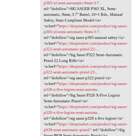
p365-xl-semi-automatic-9mm-3-7...
rel="dofollow">SIG SAUER P365 XL, Semi-
automatic, 9mm, 3.7″ Barrel, 10+1 Rds., Manual
Safety, State Compliant Model</a>
<a href="
https://dropinalert.com/product/sig-sauer-
p365-xl-semi-automatic-9mm-3-7...
rel="dofollow">sig sauer p365 manual safety</a>
<a href="
https://dropinalert.com/product/sig-sauer-
p322-semi-automatic-pistol-22-...
rel="dofollow">Sig Sauer P322 Semi-Automatic
Pistol 22 Long Rifle</a>
<a href="
https://dropinalert.com/product/sig-sauer-
p322-semi-automatic-pistol-22-...
rel="dofollow">sig sauer p322 pistol</a>
<a href="
https://dropinalert.com/product/sig-sauer-
p320-x-five-legion-semi-automa...
rel="dofollow">Sig Sauer P320 X-Five Legion
Semi-Automatic Pistol</a>
<a href="
https://dropinalert.com/product/sig-sauer-
p320-x-five-legion-semi-automa...
rel="dofollow">sig sauer p320 x-five legion</a>
<a href="
https://dropinalert.com/product/sig-sauer-
p938-semi-automatic-pistol/"
rel="dofollow">Sig
Sauer P938 Semi-Automatic Pistol</a>