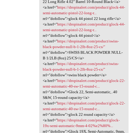
22 Long Rifle 4.02″ Barrel 10-Round Black</a>
<a href="
https://dropinalert.com/product/glock-44-
semi-automatic-pistol-22-long-r...
rel="dofollow">glock 44 pistol 22 long rifle</a>
<a href="
https://dropinalert.com/product/glock-44-
semi-automatic-pistol-22-long-r...
rel="dofollow">glock 44 pistol</a>
<a href="
https://dropinalert.com/product/swiss-
black-powder-null-b-1-2lb-8oz-25-cs/"
rel="dofollow">SWISS BLACK POWDER NULL-
B 1/2LB (8oz) 25/CS</a>
<a href="
https://dropinalert.com/product/swiss-
black-powder-null-b-1-2lb-8oz-25-cs/"
rel="dofollow">swiss black powder</a>
<a href="
https://dropinalert.com/product/glock-22-
semi-automatic-40-sw-15-round-c...
rel="dofollow">Glock 22, Semi-automatic, .40
S&W, 15-round capacity</a>
<a href="
https://dropinalert.com/product/glock-22-
semi-automatic-40-sw-15-round-c...
rel="dofollow">glock 22 round capacity</a>
<a href="
https://dropinalert.com/product/glock-
19x-semi-automatic-9mm-4-02%e2%80%...
rel="dofollow">Glock 19X, Semi-Automatic, 9mm,