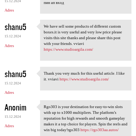
15.12.2024
пин ап вход
Adres
shanu5
We have sell some products of different custom
We have sell some products of
boxes.it is very useful and very low price please
15.12.2024
visits this site thanks and please share this post
with your friends. vviavi
Adres
https://www.studioargila.com/
shanu5
Thank you very much for this useful article. I like
Thank you very much for this
it. vviavi
https://www.studioargila.com/
15.12.2024
Adres
Anonim
Rgo303 is your destination for easy-to-win slots
Rgo303 is your destination
with up to x1000 multipliers. The platform’s
15.12.2024
reputation for high rewards and smooth gameplay
makes it a top choice for players. Spin the reels and
Adres
win big today!rgo303
https://rgo303aa.autos/