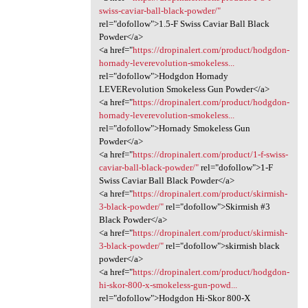
swiss-caviar-ball-black-powder/"
rel="dofollow">1.5-F Swiss Caviar Ball Black
Powder</a>
<a href="
https://dropinalert.com/product/hodgdon-
hornady-leverevolution-smokeless...
rel="dofollow">Hodgdon Hornady
LEVERevolution Smokeless Gun Powder</a>
<a href="
https://dropinalert.com/product/hodgdon-
hornady-leverevolution-smokeless...
rel="dofollow">Hornady Smokeless Gun
Powder</a>
<a href="
https://dropinalert.com/product/1-f-swiss-
caviar-ball-black-powder/"
rel="dofollow">1-F
Swiss Caviar Ball Black Powder</a>
<a href="
https://dropinalert.com/product/skirmish-
3-black-powder/"
rel="dofollow">Skirmish #3
Black Powder</a>
<a href="
https://dropinalert.com/product/skirmish-
3-black-powder/"
rel="dofollow">skirmish black
powder</a>
<a href="
https://dropinalert.com/product/hodgdon-
hi-skor-800-x-smokeless-gun-powd...
rel="dofollow">Hodgdon Hi-Skor 800-X