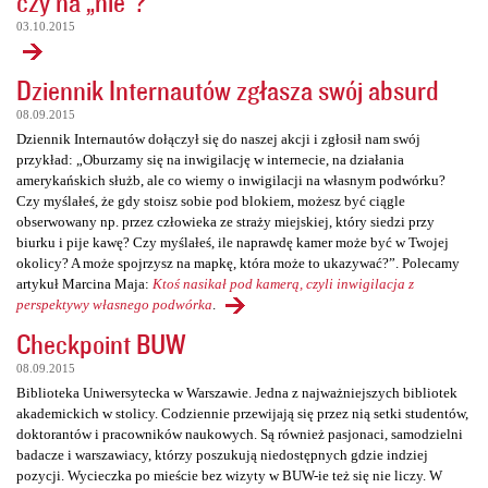
czy na „nie”?
03.10.2015
Dziennik Internautów zgłasza swój absurd
08.09.2015
Dziennik Internautów dołączył się do naszej akcji i zgłosił nam swój
przykład: „Oburzamy się na inwigilację w internecie, na działania
amerykańskich służb, ale co wiemy o inwigilacji na własnym podwórku?
Czy myślałeś, że gdy stoisz sobie pod blokiem, możesz być ciągle
obserwowany np. przez człowieka ze straży miejskiej, który siedzi przy
biurku i pije kawę? Czy myślałeś, ile naprawdę kamer może być w Twojej
okolicy? A może spojrzysz na mapkę, która może to ukazywać?”. Polecamy
artykuł Marcina Maja:
Ktoś nasikał pod kamerą, czyli inwigilacja z
perspektywy własnego podwórka
.
Checkpoint BUW
08.09.2015
Biblioteka Uniwersytecka w Warszawie. Jedna z najważniejszych bibliotek
akademickich w stolicy. Codziennie przewijają się przez nią setki studentów,
doktorantów i pracowników naukowych. Są również pasjonaci, samodzielni
badacze i warszawiacy, którzy poszukują niedostępnych gdzie indziej
pozycji. Wycieczka po mieście bez wizyty w BUW-ie też się nie liczy. W