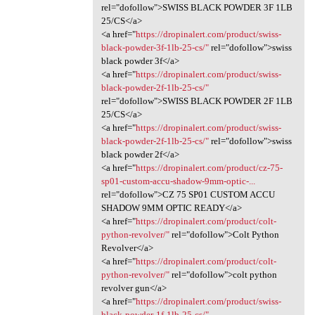
rel="dofollow">SWISS BLACK POWDER 3F 1LB
25/CS</a>
<a href="
https://dropinalert.com/product/swiss-
black-powder-3f-1lb-25-cs/"
rel="dofollow">swiss
black powder 3f</a>
<a href="
https://dropinalert.com/product/swiss-
black-powder-2f-1lb-25-cs/"
rel="dofollow">SWISS BLACK POWDER 2F 1LB
25/CS</a>
<a href="
https://dropinalert.com/product/swiss-
black-powder-2f-1lb-25-cs/"
rel="dofollow">swiss
black powder 2f</a>
<a href="
https://dropinalert.com/product/cz-75-
sp01-custom-accu-shadow-9mm-optic-...
rel="dofollow">CZ 75 SP01 CUSTOM ACCU
SHADOW 9MM OPTIC READY</a>
<a href="
https://dropinalert.com/product/colt-
python-revolver/"
rel="dofollow">Colt Python
Revolver</a>
<a href="
https://dropinalert.com/product/colt-
python-revolver/"
rel="dofollow">colt python
revolver gun</a>
<a href="
https://dropinalert.com/product/swiss-
black-powder-1f-1lb-25-cs/"