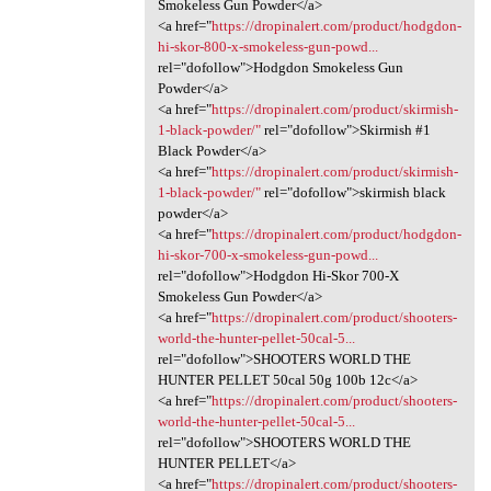
Smokeless Gun Powder</a>
<a href="
https://dropinalert.com/product/hodgdon-
hi-skor-800-x-smokeless-gun-powd...
rel="dofollow">Hodgdon Smokeless Gun
Powder</a>
<a href="
https://dropinalert.com/product/skirmish-
1-black-powder/"
rel="dofollow">Skirmish #1
Black Powder</a>
<a href="
https://dropinalert.com/product/skirmish-
1-black-powder/"
rel="dofollow">skirmish black
powder</a>
<a href="
https://dropinalert.com/product/hodgdon-
hi-skor-700-x-smokeless-gun-powd...
rel="dofollow">Hodgdon Hi-Skor 700-X
Smokeless Gun Powder</a>
<a href="
https://dropinalert.com/product/shooters-
world-the-hunter-pellet-50cal-5...
rel="dofollow">SHOOTERS WORLD THE
HUNTER PELLET 50cal 50g 100b 12c</a>
<a href="
https://dropinalert.com/product/shooters-
world-the-hunter-pellet-50cal-5...
rel="dofollow">SHOOTERS WORLD THE
HUNTER PELLET</a>
<a href="
https://dropinalert.com/product/shooters-