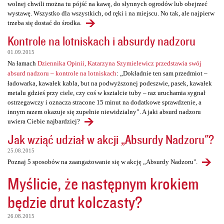
wolnej chwili można tu pójść na kawę, do słynnych ogrodów lub obejrzeć
wystawę. Wszystko dla wszystkich, od ręki i na miejscu. No tak, ale najpierw
trzeba się dostać do środka.
Kontrole na lotniskach i absurdy nadzoru
01.09.2015
Na łamach
Dziennika Opinii, Katarzyna Szymielewicz przedstawia swój
absurd nadzoru – kontrole na lotniskach
: „Dokładnie ten sam przedmiot –
ładowarka, kawałek kabla, but na podwyższonej podeszwie, pasek, kawałek
metalu gdzieś przy ciele, czy coś w kształcie tuby – raz uruchamia sygnał
ostrzegawczy i oznacza stracone 15 minut na dodatkowe sprawdzenie, a
innym razem okazuje się zupełnie niewidzialny”. A jaki absurd nadzoru
uwiera Ciebie najbardziej?
Jak wziąć udział w akcji „Absurdy Nadzoru"?
25.08.2015
Poznaj 5 sposobów na zaangażowanie się w akcję „Absurdy Nadzoru".
Myślicie, że następnym krokiem
będzie drut kolczasty?
26.08.2015