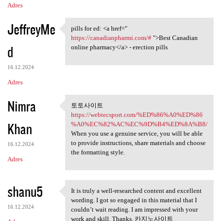
Adres
JeffreyMe
pills for ed: <a href="
pills for ed: <a href=" https
https://canadianpharmi.com/#
">Best Canadian
d
online pharmacy</a> - erection pills
16.12.2024
Adres
Nimra
토토사이트
토토사이트 https://webtecsport.com
https://webtecsport.com/%ED%86%A0%ED%86
Khan
%A0%EC%82%AC%EC%9D%B4%ED%8A%B8/
When you use a genuine service, you will be able
to provide instructions, share materials and choose
16.12.2024
the formatting style.
Adres
shanu5
It is truly a well-researched content and excellent
It is truly a well-researched
wording. I got so engaged in this material that I
16.12.2024
couldn’t wait reading. I am impressed with your
work and skill. Thanks. 카지노사이트