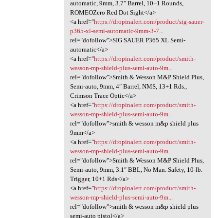
automatic, 9mm, 3.7″ Barrel, 10+1 Rounds,
ROMEOZero Red Dot Sight</a>
<a href="
https://dropinalert.com/product/sig-sauer-
p365-xl-semi-automatic-9mm-3-7...
rel="dofollow">SIG SAUER P365 XL Semi-
automatic</a>
<a href="
https://dropinalert.com/product/smith-
wesson-mp-shield-plus-semi-auto-9m...
rel="dofollow">Smith & Wesson M&P Shield Plus,
Semi-auto, 9mm, 4″ Barrel, NMS, 13+1 Rds.,
Crimson Trace Optic</a>
<a href="
https://dropinalert.com/product/smith-
wesson-mp-shield-plus-semi-auto-9m...
rel="dofollow">smith & wesson m&p shield plus
9mm</a>
<a href="
https://dropinalert.com/product/smith-
wesson-mp-shield-plus-semi-auto-9m...
rel="dofollow">Smith & Wesson M&P Shield Plus,
Semi-auto, 9mm, 3.1″ BBL, No Man. Safety, 10-lb.
Trigger, 10+1 Rds</a>
<a href="
https://dropinalert.com/product/smith-
wesson-mp-shield-plus-semi-auto-9m...
rel="dofollow">smith & wesson m&p shield plus
semi-auto pistol</a>