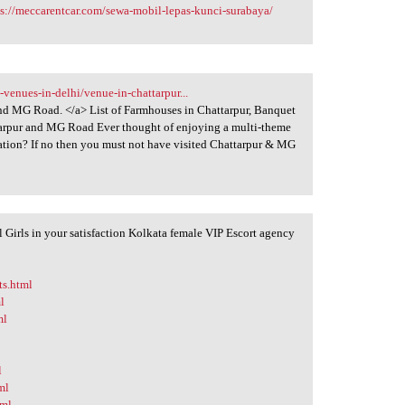
ps://meccarentcar.com/sewa-mobil-lepas-kunci-surabaya/
enues-in-delhi/venue-in-chattarpur...
d MG Road. </a> List of Farmhouses in Chattarpur, Banquet
attarpur and MG Road Ever thought of enjoying a multi-theme
ation? If no then you must not have visited Chattarpur & MG
Girls in your satisfaction Kolkata female VIP Escort agency
ts.html
l
ml
l
ml
tml