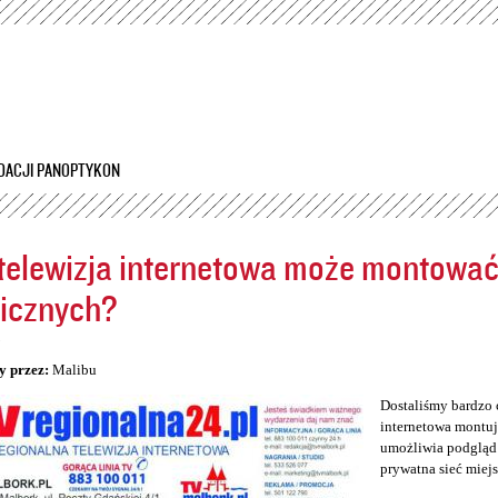
Przejdź
do
treści
DACJI PANOPTYKON
telewizja internetowa może montowa
icznych?
5
y przez:
Malibu
Dostaliśmy bardzo 
internetowa montuj
umożliwia podgląd 
prywatna sieć miej