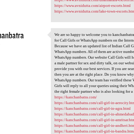
https://www.avnidutta.com/airport-escorts.html
https://www.avnidutta.com/lake-town-escorts.ht
hanbatra
We are so happy to welcome you to kanchanbatra a
We are so happy to welcome
for Call Girls or WhatsApp numbers on the Intern
4
Because we have an updated list of Indian Call G
WhatsApp numbers. All of them are active numbers.
WhatsApp numbers. Our website Call Girls will he
a male partner for sex and dirty talk, on our we
provide you with our best services. If you are se
then you are at the right place. Do you know why
WhatsApp numbers. Our team has verified these 
Girls will reply to all your queries using their 
the right female partner who is also looking for a 
https://kanchanbatra.com/
https://kanchanbatra.com/call-girl-in-aerocity.ht
https://kanchanbatra.com/call-girl-in-agra.html
https://kanchanbatra.com/call-girl-in-ahmedaba
https://kanchanbatra.com/call-girl-in-amritsar.ht
https://kanchanbatra.com/call-girl-in-andheri.ht
https://kanchanbatra.com/call-girl-in-bandra.htm