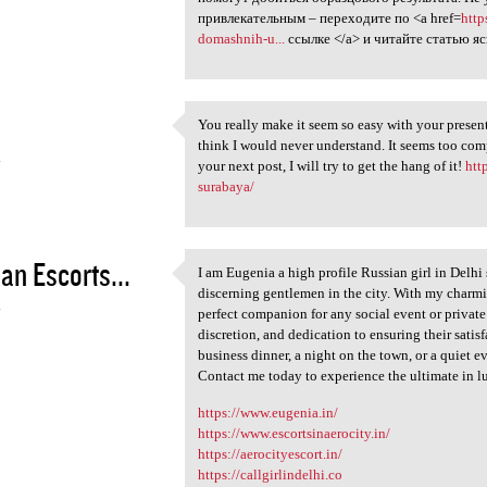
привлекательным – переходите по <a href=
http
domashnih-u...
ссылке </a> и читайте статью яс
You really make it seem so easy with your presenta
You really make it seem so
think I would never understand. It seems too com
4
your next post, I will try to get the hang of it!
htt
surabaya/
an Escorts...
I am Eugenia a high profile Russian girl in Delhi
I am Eugenia a high profile
discerning gentlemen in the city. With my charmi
4
perfect companion for any social event or privat
discretion, and dedication to ensuring their sati
business dinner, a night on the town, or a quiet e
Contact me today to experience the ultimate in 
https://www.eugenia.in/
https://www.escortsinaerocity.in/
https://aerocityescort.in/
https://callgirlindelhi.co