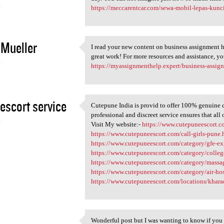
4
https://meccarentcar.com/sewa-mobil-lepas-kunc
Mueller
I read your new content on business assignment h
I read your new content on
great work! For more resources and assistance, yo
4
https://myassignmenthelp.expert/business-assig
escort service
Cutepune India is provid to offer 100% genuine cal
Cutepune India is provid to
professional and discreet service ensures that all
4
Visit My website:-
https://www.cutepuneescort.
https://www.cutepuneescort.com/call-girls-pune.
https://www.cutepuneescort.com/category/gfe-ex
https://www.cutepuneescort.com/category/college
https://www.cutepuneescort.com/category/massag
https://www.cutepuneescort.com/category/air-hos
https://www.cutepuneescort.com/locations/khara
Wonderful post but I was wanting to know if you co