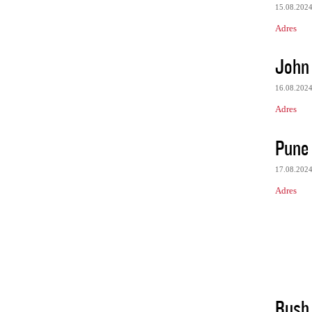
15.08.202
Adres
John 
16.08.202
Adres
Pune 
17.08.202
Adres
Rush