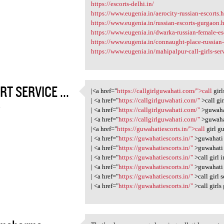
https://escorts-delhi.in/
https://www.eugenia.in/aerocity-russian-escorts.
https://www.eugenia.in/russian-escorts-gurgaon.
https://www.eugenia.in/dwarka-russian-female-es
https://www.eugenia.in/connaught-place-russian-c
https://www.eugenia.in/mahipalpur-call-girls-ser
T SERVICE ...
|<a href="
https://callgirlguwahati.com/">call
girl
|<a href="https:/
| <a href="
https://callgirlguwahati.com/"
>call gi
4
| <a href="
https://callgirlguwahati.com/"
>guwahat
| <a href="
https://callgirlguwahati.com/"
>guwahat
|<a href="
https://guwahatiescorts.in/">call
girl g
| <a href="
https://guwahatiescorts.in/"
>guwahati c
| <a href="
https://guwahatiescorts.in/"
>guwahati c
| <a href="
https://guwahatiescorts.in/"
>call girl 
| <a href="
https://guwahatiescorts.in/"
>guwahati c
| <a href="
https://guwahatiescorts.in/"
>call girl 
| <a href="
https://guwahatiescorts.in/"
>call girls