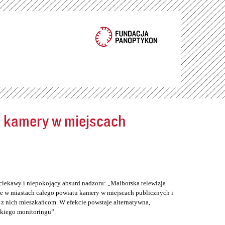
ć kamery w miejscach
ciekawy i niepokojący absurd nadzoru: „Malborska telewizja
e w miastach całego powiatu kamery w miejscach publicznych i
z nich mieszkańcom. W efekcie powstaje alternatywna,
skiego monitoringu”.