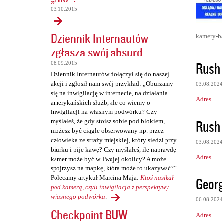
03.10.2015
Dziennik Internautów
kamery-b
zgłasza swój absurd
K
Rush
08.09.2015
o
Dziennik Internautów dołączył się do naszej
akcji i zgłosił nam swój przykład: „Oburzamy
03.08.202
m
się na inwigilację w internecie, na działania
Adres
e
amerykańskich służb, ale co wiemy o
inwigilacji na własnym podwórku? Czy
n
Rush
myślałeś, że gdy stoisz sobie pod blokiem,
t
możesz być ciągle obserwowany np. przez
człowieka ze straży miejskiej, który siedzi przy
a
03.08.202
biurku i pije kawę? Czy myślałeś, ile naprawdę
r
Adres
kamer może być w Twojej okolicy? A może
spojrzysz na mapkę, która może to ukazywać?”.
z
Polecamy artykuł Marcina Maja:
Ktoś nasikał
Georg
e
pod kamerą, czyli inwigilacja z perspektywy
własnego podwórka
.
06.08.202
Checkpoint BUW
Adres