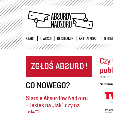
START
O AKCJI
REGULAMIN
AKTUALNOŚCI
O FUN
Czy 
publ
28.08.201
CO NOWEGO?
Nadesłan
Starcie Absurdów Nadzoru
– jesteś na „tak” czy na
„nie”?