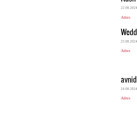
22.08.202
Adres
Weddi
23.08.202
Adres
avnid
24.08.202
Adres