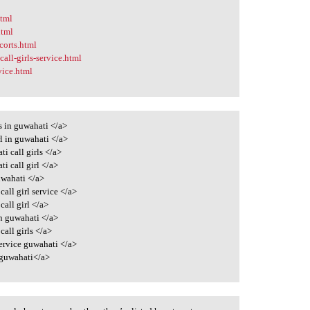
html
html
corts.html
all-girls-service.html
vice.html
s in guwahati </a>
rl in guwahati </a>
i call girls </a>
i call girl </a>
uwahati </a>
all girl service </a>
all girl </a>
in guwahati </a>
all girls </a>
service guwahati </a>
 guwahati</a>