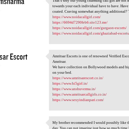
msharma
That’s why our young charming call girl are not me
That’s why our young charming
towards your each individual have to have. Have
4
coated. Craving somewhat anything additional? Th
https://www.noidacallgirl.com/
https://6694d7290feb6.site123.me/
https://www.noidacallgirl.com/gurgaon-escorts/
https://www.noidacallgirl.com/ghaziabad-escorts
sar Escort
Amritsar Escorts is one of renowned Verified Escor
Amritsar Escorts is one of
Amritsar.
4
We have collection on Bollywood models and high
on your bed.
https://www.amritsarescort.co.in/
https://www.hi5girl.in/
https://www.anshuverma.in/
https://www.amritsarcallgirls.co.in/
https://www.sexyindianpari.com/
My brother recommended I would possibly like th
My brother recommended I
day. You can not imagine just how so much time I