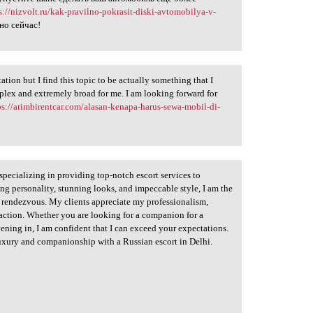
s://nizvolt.ru/kak-pravilno-pokrasit-diski-avtomobilya-v-
но сейчас!
tion but I find this topic to be actually something that I
plex and extremely broad for me. I am looking forward for
ps://arimbirentcar.com/alasan-kenapa-harus-sewa-mobil-di-
 specializing in providing top-notch escort services to
ng personality, stunning looks, and impeccable style, I am the
e rendezvous. My clients appreciate my professionalism,
sfaction. Whether you are looking for a companion for a
vening in, I am confident that I can exceed your expectations.
luxury and companionship with a Russian escort in Delhi.