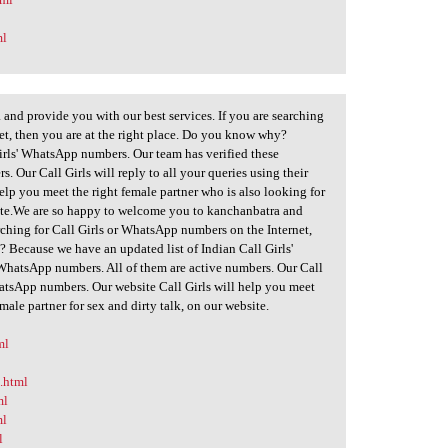
ml
nd provide you with our best services. If you are searching
et, then you are at the right place. Do you know why?
irls' WhatsApp numbers. Our team has verified these
 Our Call Girls will reply to all your queries using their
lp you meet the right female partner who is also looking for
bsite.We are so happy to welcome you to kanchanbatra and
arching for Call Girls or WhatsApp numbers on the Internet,
? Because we have an updated list of Indian Call Girls'
WhatsApp numbers. All of them are active numbers. Our Call
WhatsApp numbers. Our website Call Girls will help you meet
male partner for sex and dirty talk, on our website.
ml
d.html
ml
ml
l