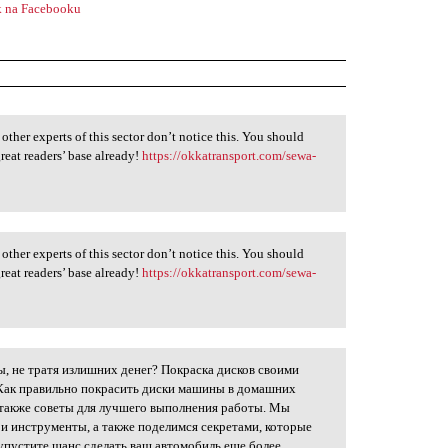
 na Facebooku
 other experts of this sector don’t notice this. You should
reat readers’ base already!
https://okkatransport.com/sewa-
 other experts of this sector don’t notice this. You should
reat readers’ base already!
https://okkatransport.com/sewa-
, не тратя излишних денег? Покраска дисков своими
д
"Как правильно покрасить диски машины в домашних
а также советы для лучшего выполнения работы. Мы
у и инструменты, а также поделимся секретами, которые
 упустите шанс сделать ваш автомобиль еще более