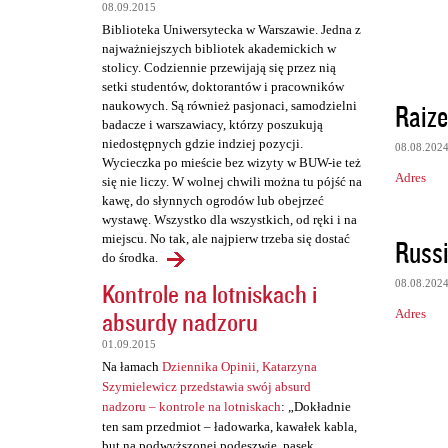
08.09.2015
Biblioteka Uniwersytecka w Warszawie. Jedna z
najważniejszych bibliotek akademickich w
stolicy. Codziennie przewijają się przez nią
setki studentów, doktorantów i pracowników
Raize
naukowych. Są również pasjonaci, samodzielni
badacze i warszawiacy, którzy poszukują
niedostępnych gdzie indziej pozycji.
08.08.202
Wycieczka po mieście bez wizyty w BUW-ie też
Adres
się nie liczy. W wolnej chwili można tu pójść na
kawę, do słynnych ogrodów lub obejrzeć
wystawę. Wszystko dla wszystkich, od ręki i na
miejscu. No tak, ale najpierw trzeba się dostać
Russi
do środka.
08.08.202
Kontrole na lotniskach i
absurdy nadzoru
Adres
01.09.2015
Na łamach
Dziennika Opinii, Katarzyna
Szymielewicz przedstawia swój absurd
nadzoru – kontrole na lotniskach
: „Dokładnie
ten sam przedmiot – ładowarka, kawałek kabla,
but na podwyższonej podeszwie, pasek,