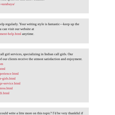
i-surabaya/
elp regularly. Your writing style is fantastic—keep up the
u can visit our website at
nment-help.html
anytime.
l girl services, specializing in Indian call girls. Our
 of our clients receive the utmost satisfaction and enjoyment.
com
html
perience.html
-girls.html
e-service.html
tess.html
di.html
uld write a litte more on this topic? I’d be very thankful if