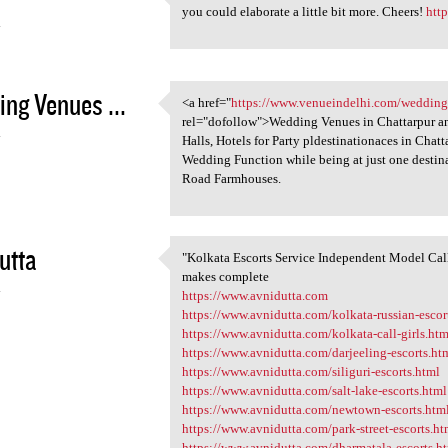
Wonderful post but I was
you could elaborate a little bit more. Cheers!
htt
4
ng Venues ...
<a href="
https://www.venueindelhi.com/wedding-v
<a href="https://www
rel="dofollow">Wedding Venues in Chattarpur an
4
Halls, Hotels for Party pldestinationaces in Ch
Wedding Function while being at just one destin
Road Farmhouses.
utta
"Kolkata Escorts Service Independent Model Call 
"Kolkata Escorts Service
makes complete
4
https://www.avnidutta.com
https://www.avnidutta.com/kolkata-russian-escor
https://www.avnidutta.com/kolkata-call-girls.htm
https://www.avnidutta.com/darjeeling-escorts.ht
https://www.avnidutta.com/siliguri-escorts.html
https://www.avnidutta.com/salt-lake-escorts.html
https://www.avnidutta.com/newtown-escorts.htm
https://www.avnidutta.com/park-street-escorts.ht
https://www.avnidutta.com/dharmatala-escorts.h