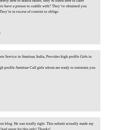
rely here to search rather; they’re listed here to cater
 to have a person to cuddle with? They’ve obtained you
ey’re in excess of content to oblige.
/
ts Service in Amritsar, India, Provides high profile Girls in
 profile Amritsar Call girls whom are ready to entertain you
is blog. He was totally right. This submit actually made my
 had spent for this info! Thanks!