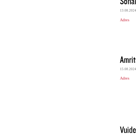
Sona
13.08.202
Adres
Amrit
15.08.202
Adres
Vuide