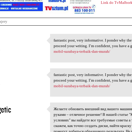
Link do TvMalbork
ajery
fantastic post, very informative. I ponder why the
fantastic post, very
proceed your writing. I’m confident, you have a g
4
mobil-surabaya-terbaik-dan-murah/
fantastic post, very informative. I ponder why the
fantastic post, very
proceed your writing. I’m confident, you have a g
4
mobil-surabaya-terbaik-dan-murah/
etic
Желаете обновить внешний вид вашего машины
Желаете обновить внешний ви
руками – отличное решение! В нашей статье 
4
условиях" вы найдете все требуемые советы 
скажем, как точно создать диски, найти краск
помогут добиться образцового результата. Не