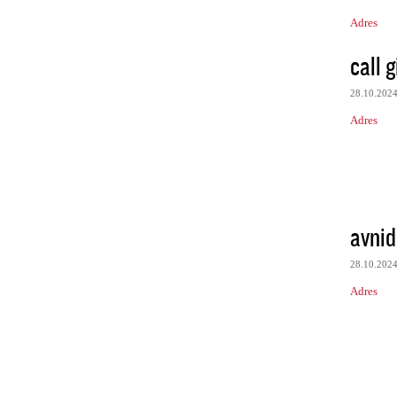
Adres
call g
28.10.202
Adres
avnid
28.10.202
Adres