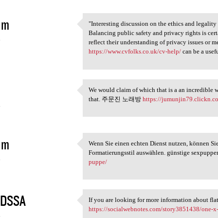
im
"Interesting discussion on the ethics and legality
"Interesting discussion on
Balancing public safety and privacy rights is cer
4
reflect their understanding of privacy issues or m
https://www.cvfolks.co.uk/cv-help/
can be a usefu
We would claim of which that is a an incredible
We would claim of which that
that. 주문진 노래방
https://jumunjin79.clickn.co
4
im
Wenn Sie einen echten Dienst nutzen, können Sie
Wenn Sie einen echten Dienst
Formatierungsstil auswählen. günstige sexpupp
4
puppe/
DSSA
If you are looking for more information about fla
If you are looking for more
https://socialwebnotes.com/story3851438/one-x
4