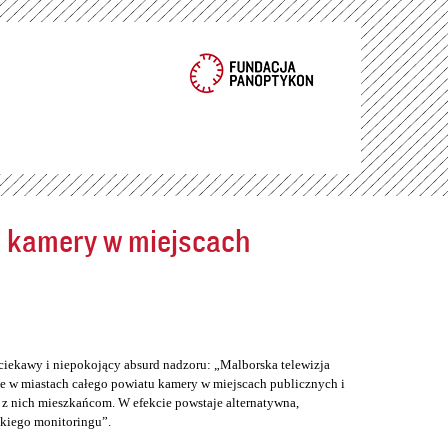
ć kamery w miejscach
ciekawy i niepokojący absurd nadzoru: „Malborska telewizja
e w miastach całego powiatu kamery w miejscach publicznych i
z nich mieszkańcom. W efekcie powstaje alternatywna,
skiego monitoringu”.