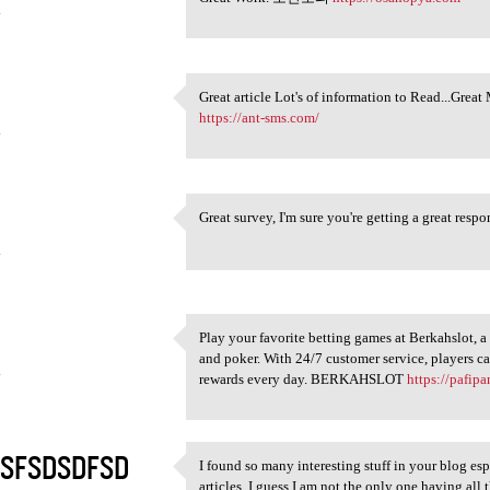
4
Great article Lot's of information to Read...G
Great article Lot's of
https://ant-sms.com/
4
Great survey, I'm sure you're getting a great res
Great survey, I'm sure you're
4
Play your favorite betting games at Berkahslot, a 
Play your favorite betting
and poker. With 24/7 customer service, players 
4
rewards every day. BERKAHSLOT
https://pafip
SFSDSDFSD
I found so many interesting stuff in your blog es
I found so many interesting
articles, I guess I am not the only one having