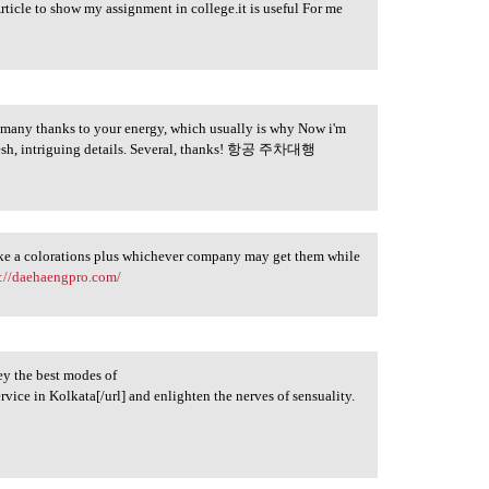
Article to show my assignment in college.it is useful For me
to many thanks to your energy, which usually is why Now i'm
 fresh, intriguing details. Several, thanks! 항공 주차대행
 I like a colorations plus whichever company may get them while
s://daehaengpro.com/
vey the best modes of
rvice in Kolkata[/url] and enlighten the nerves of sensuality.