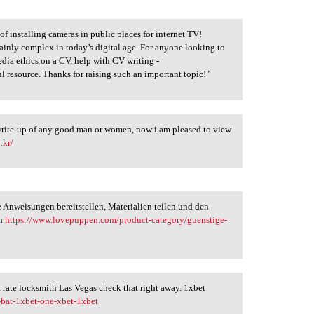
 of installing cameras in public places for internet TV!
tainly complex in today’s digital age. For anyone looking to
edia ethics on a CV, help with CV writing -
l resource. Thanks for raising such an important topic!"
 write-up of any good man or women, now i am pleased to view
.kr/
 Anweisungen bereitstellen, Materialien teilen und den
en
https://www.lovepuppen.com/product-category/guenstige-
t rate locksmith Las Vegas check that right away. 1xbet
-bat-1xbet-one-xbet-1xbet