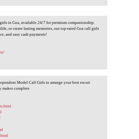
girls in Goa, available 24/7 for premium companionship.
fe, or create lasting memories, our top-rated Goa call girls
vice, and easy cash payments!
oa/
dependent Model Call Girls to arrange your best escort
cy makes complete
ts.html
l
l
ml
.html