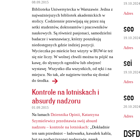
08.09.2015
19.10.202
Biblioteka Uniwersytecka w Warszawie. Jedna z
Adres
najważniejszych bibliotek akademickich w
stolicy. Codziennie przewijają się przez nią
seo
setki studentów, doktorantów i pracowników
naukowych. Są również pasjonaci, samodzielni
19.10.202
badacze i warszawiacy, którzy poszukują
niedostępnych gdzie indziej pozycji.
Adres
Wycieczka po mieście bez wizyty w BUW-ie też
się nie liczy. W wolnej chwili można tu pójść na
sei
kawę, do słynnych ogrodów lub obejrzeć
wystawę. Wszystko dla wszystkich, od ręki i na
19.10.202
miejscu. No tak, ale najpierw trzeba się dostać
do środka.
Adres
Kontrole na lotniskach i
seo
absurdy nadzoru
20.10.202
01.09.2015
Na łamach
Dziennika Opinii, Katarzyna
Adres
Szymielewicz przedstawia swój absurd
nadzoru – kontrole na lotniskach
: „Dokładnie
DSFD
ten sam przedmiot – ładowarka, kawałek kabla,
but na podwyższonej podeszwie, pasek,