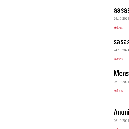
aasa
24.10.202
Adres
sasa
24.10.202
Adres
Mens 
26.10.202
Adres
Anon
26.10.202