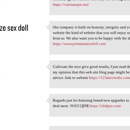
4
https://valorantpro.net/
ize sex doll
Our company is built on honesty, integrity and you
Our company is built on
website the kind of website that you will enjoy 
4
from us. We also want you to be happy with the s
https://www.premiumsexdoll.com
Cultivate the nice give good results, I just read 
Cultivate the nice give good
my opinion that this web site blog page might be
4
advice. link to website
https://123moviesfix.com
Regards just for featuring brand-new upgrades in 
Regards just for featuring
deal more. 아이디판매
https://ididpro.com/
4