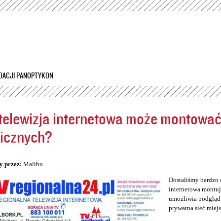
Przejdź
do
treści
DACJI PANOPTYKON
telewizja internetowa może montowa
icznych?
5
y przez:
Malibu
Dostaliśmy bardzo 
internetowa montuj
umożliwia podgląd 
prywatna sieć miej