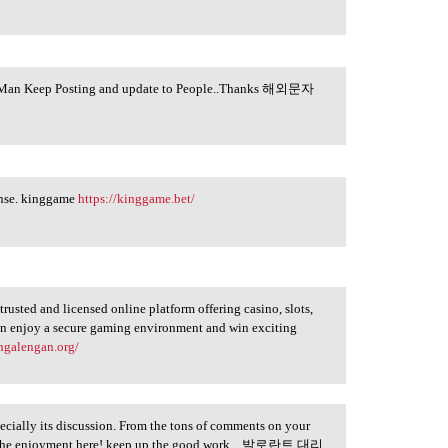
reat Man Keep Posting and update to People..Thanks 해외문자
ponse. kinggame
https://kinggame.bet/
trusted and licensed online platform offering casino, slots,
can enjoy a secure gaming environment and win exciting
angalengan.org/
pecially its discussion. From the tons of comments on your
 all the enjoyment here! keep up the good work... 발로란트 대리