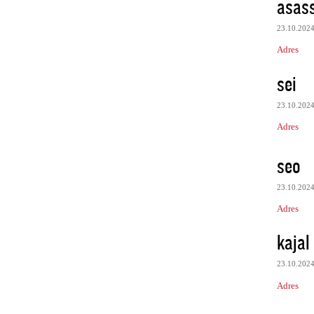
asas
23.10.202
Adres
sei
23.10.202
Adres
seo
23.10.202
Adres
kajal
23.10.202
Adres