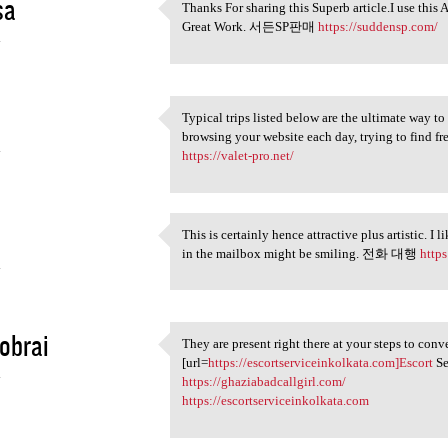
sa
Thanks For sharing this Superb article.I use this 
Thanks For sharing this
Great Work. 서든SP판매
https://suddensp.com/
4
Typical trips listed below are the ultimate way 
Typical trips listed below
browsing your website each day, trying to find
4
https://valet-pro.net/
This is certainly hence attractive plus artistic.
This is certainly hence
in the mailbox might be smiling. 전화 대행
http
4
 obrai
They are present right there at your steps to con
They are present right there
[url=
https://escortserviceinkolkata.com]Escort
Se
4
https://ghaziabadcallgirl.com/
https://escortserviceinkolkata.com