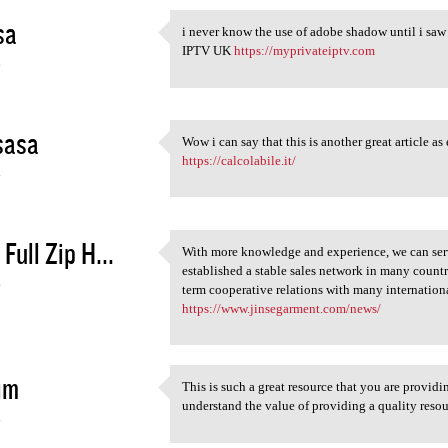
sa
i never know the use of adobe shadow until i saw t
i never know the use of adobe
IPTV UK
https://myprivateiptv.com
4
sasa
Wow i can say that this is another great article a
Wow i can say that this is
https://calcolabile.it/
4
Full Zip H...
With more knowledge and experience, we can serv
With more knowledge and
established a stable sales network in many count
4
term cooperative relations with many internation
https://www.jinsegarment.com/news/
im
This is such a great resource that you are providi
This is such a great resource
understand the value of providing a quality resour
4