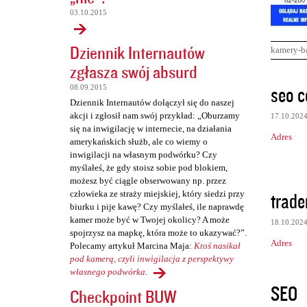
03.10.2015
Dziennik Internautów
kamery-b
zgłasza swój absurd
K
seo c
08.09.2015
o
Dziennik Internautów dołączył się do naszej
akcji i zgłosił nam swój przykład: „Oburzamy
17.10.202
m
się na inwigilację w internecie, na działania
Adres
e
amerykańskich służb, ale co wiemy o
inwigilacji na własnym podwórku? Czy
n
myślałeś, że gdy stoisz sobie pod blokiem,
t
możesz być ciągle obserwowany np. przez
trade
człowieka ze straży miejskiej, który siedzi przy
a
biurku i pije kawę? Czy myślałeś, ile naprawdę
r
kamer może być w Twojej okolicy? A może
18.10.202
spojrzysz na mapkę, która może to ukazywać?”.
z
Adres
Polecamy artykuł Marcina Maja:
Ktoś nasikał
e
pod kamerą, czyli inwigilacja z perspektywy
własnego podwórka
.
SEO
Checkpoint BUW