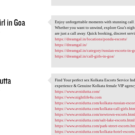
irl in Goa
Enjoy unforgettable moments with stunning call 
Enjoy unforgettable moments
Whether you want to unwind, explore Goa’s nightli
4
are just a call away. Quick booking, discreet ser
https://dreamgal.in/locations/ponda-escorts/
https://dreamgal.in/
https://dreamgal.in/category/russian-escorts-in-g
https://dreamgal.in/call-girls-in-goa/
utta
Find Your perfect sex Kolkata Escorts Service In
Find Your perfect sex Kolkata
experience & Genuine Kolkata female VIP agen
4
https://www.avnidutta.com/
https://www.nightlife4u.com
https://www.avnidutta.com/kolkata-russian-escor
https://www.avnidutta.com/kolkata-call-girls.htm
https://www.avnidutta.com/newtown-escorts.htm
https://www.avnidutta.com/salt-lake-escorts.html
https://www.avnidutta.com/park-street-escorts.ht
https://www.avnidutta.com/kolkata-hotel-escorts