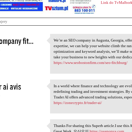
Link do TvMalbork
ajery
ompany fit...
We’re an SEO company in Augusta, Georgia, offer
We’re an SEO company in
expertise, we can help your website climb the ra
4
optimization and keyword analysis, we’ll make su
take your business to new heights with our dedic
https://www.seobostonfirm.com/seo-fitchburg/
r ai avis
In a world where finance and technology are evolv
In a world where finance and
redefining trading and investment strategies. By
4
Trader AI offers advanced trading solutions, espe
https://zonecrypto.fr/trader-ai/
Thanks For sharing this Superb article.I use this 
Thanks For sharing this
Great Work. 오산오피
https://osanopya.com