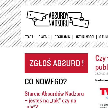
START
O AKCJI
REGULAMIN
AKTUALNOŚCI
O FUN
Czy 
publ
28.08.201
CO NOWEGO?
Nadesłan
Starcie Absurdów Nadzoru
– jesteś na „tak” czy na
„nie”?