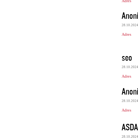
Adres
Anon
28.10.202
Adres
seo
28.10.202
Adres
Anon
28.10.202
Adres
ASDA
28.10.202