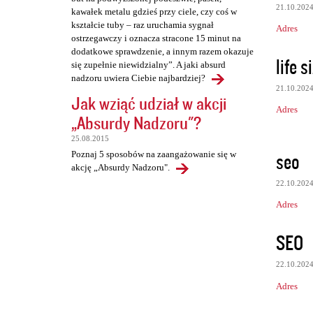
21.10.202
kawałek metalu gdzieś przy ciele, czy coś w
kształcie tuby – raz uruchamia sygnał
Adres
ostrzegawczy i oznacza stracone 15 minut na
dodatkowe sprawdzenie, a innym razem okazuje
life s
się zupełnie niewidzialny”. A jaki absurd
nadzoru uwiera Ciebie najbardziej?
21.10.202
Jak wziąć udział w akcji
Adres
„Absurdy Nadzoru"?
25.08.2015
seo
Poznaj 5 sposobów na zaangażowanie się w
akcję „Absurdy Nadzoru".
22.10.202
Adres
SEO
22.10.202
Adres