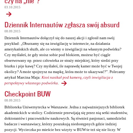
czy na „nie”?
03.10.2015
Dziennik Internautów zgłasza swój absurd
08.09.2015
Dziennik Internautów dołączył się do naszej akcji i zgłosił nam swój
przykład: „Oburzamy się na inwigilację w internecie, na działania
amerykańskich służb, ale co wiemy o inwigilacji na własnym podwórku?
Czy myślałeś, że gdy stoisz sobie pod blokiem, możesz być ciągle
obserwowany np. przez człowieka ze straży miejskiej, który siedzi przy
biurku i pije kawę? Czy myślałeś, ile naprawdę kamer może być w Twojej
okolicy? A może spojrzysz na mapkę, która może to ukazywać?”. Polecamy
artykuł Marcina Maja:
Ktoś nasikał pod kamerą, czyli inwigilacja z
perspektywy własnego podwórka
.
Checkpoint BUW
08.09.2015
Biblioteka Uniwersytecka w Warszawie. Jedna z najważniejszych bibliotek
akademickich w stolicy. Codziennie przewijają się przez nią setki studentów,
doktorantów i pracowników naukowych. Są również pasjonaci, samodzielni
badacze i warszawiacy, którzy poszukują niedostępnych gdzie indziej
pozycji. Wycieczka po mieście bez wizyty w BUW-ie też się nie liczy. W