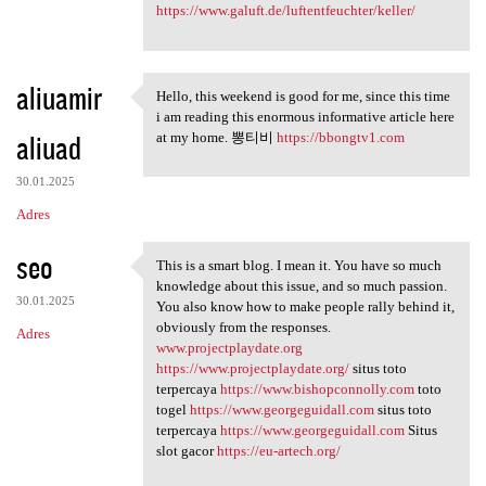
https://www.galuft.de/luftentfeuchter/keller/
aliuamir
Hello, this weekend is good for me, since this time
Hello, this weekend is good
i am reading this enormous informative article here
aliuad
at my home. 뽕티비
https://bbongtv1.com
30.01.2025
Adres
seo
This is a smart blog. I mean it. You have so much
This is a smart blog. I mean
knowledge about this issue, and so much passion.
30.01.2025
You also know how to make people rally behind it,
obviously from the responses.
Adres
www.projectplaydate.org
https://www.projectplaydate.org/
situs toto
terpercaya
https://www.bishopconnolly.com
toto
togel
https://www.georgeguidall.com
situs toto
terpercaya
https://www.georgeguidall.com
Situs
slot gacor
https://eu-artech.org/