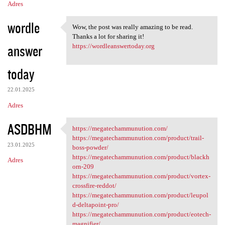
Adres
wordle
Wow, the post was really amazing to be read.
Wow, the post was really
Thanks a lot for sharing it!
answer
https://wordleanswertoday.org
today
22.01.2025
Adres
ASDBHM
https://megatechammunution.com/
https://megatechammunution
https://megatechammunution.com/product/trail-
23.01.2025
boss-powder/
https://megatechammunution.com/product/blackh
Adres
orn-209
https://megatechammunution.com/product/vortex-
crossfire-reddot/
https://megatechammunution.com/product/leupol
d-deltapoint-pro/
https://megatechammunution.com/product/eotech-
magnifier/