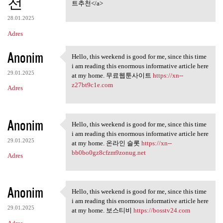
천
트추천</a>
28.01.2025
Adres
Anonim
Hello, this weekend is good for me, since this time
Hello, this weekend is good
i am reading this enormous informative article here
29.01.2025
at my home. 무료웹툰사이트
https://xn--
z27bt9c1e.com
Adres
Anonim
Hello, this weekend is good for me, since this time
Hello, this weekend is good
i am reading this enormous informative article here
29.01.2025
at my home. 온라인 슬롯
https://xn--
bb0bo0gz8cfzm9zonug.net
Adres
Anonim
Hello, this weekend is good for me, since this time
Hello, this weekend is good
i am reading this enormous informative article here
29.01.2025
at my home. 보스티비
https://bosstv24.com