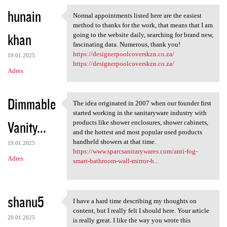
hunain
Normal appointments listed here are the easiest
Normal appointments listed
method to thanks for the work, that means that I am
khan
going to the website daily, searching for brand new,
fascinating data. Numerous, thank you!
https://designerpoolcoverskzn.co.za/
19.01.2025
https://designerpoolcoverskzn.co.za/
Adres
Dimmable
The idea originated in 2007 when our founder first
The idea originated in 2007
started working in the sanitaryware industry with
Vanity...
products like shower enclosures, shower cabinets,
and the hottest and most popular used products
handheld showers at that time.
19.01.2025
https://www.sparcsanitarywares.com/anti-fog-
Adres
smart-bathroom-wall-mirror-h...
shanu5
I have a hard time describing my thoughts on
I have a hard time describing
content, but I really felt I should here. Your article
20.01.2025
is really great. I like the way you wrote this