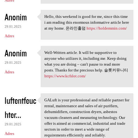
Adres
Anonim
Hello, this weekend is good for me, since this time
Hello, this weekend is good
i am reading this enormous informative article here
29.01.2025
at my home. 온라인홀덤
https://holdemmin.com/
Adres
Anonim
Well-Written article. It will be supportive to
Well-Written article. It will
anyone who utilizes it, including me. Keep doing
29.01.2025
what you are doing – can't pause to read more
posts. Thanks for the precious help. 슬롯커뮤니티
Adres
https://www.kcfslot.com/
luftentfeuc
GALuft is your professional and reliable partner for
GALuft is your professional
rental, maintenance and sales of air purifiers,
hter...
dehumidifiers, construction dryers, asbestos
vacuum cleaners and measuring technology. Our
offer is aimed at commercial, industrial and trade
29.01.2025
sectors in order to meet a wide range of
Adres
requirements efficiently and reliably.