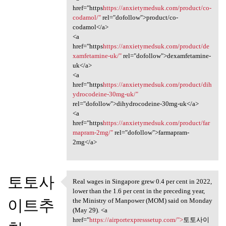
href="https
https://anxietymedsuk.com/product/co-
codamol/"
rel="dofollow">product/co-
codamol</a>
<a
href="https
https://anxietymedsuk.com/product/de
xamfetamine-uk/"
rel="dofollow">dexamfetamine-
uk</a>
<a
href="https
https://anxietymedsuk.com/product/dih
ydrocodeine-30mg-uk/"
rel="dofollow">dihydrocodeine-30mg-uk</a>
<a
href="https
https://anxietymedsuk.com/product/far
mapram-2mg/"
rel="dofollow">farmapram-
2mg</a>
토토사
Real wages in Singapore grew 0.4 per cent in 2022,
Real wages in Singapore grew
lower than the 1.6 per cent in the preceding year,
이트추
the Ministry of Manpower (MOM) said on Monday
(May 29). <a
href="
https://airportexpresssetup.com/">
토토사이