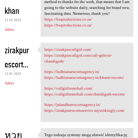
Normal appointments listed
method to thanks for the work, that means that I am
khan
going to the website daily, searching for brand new,
fascinating data. Numerous, thank you!
https://bwproductions.co.za/
21.01.2025
https://bwproductions.co.za/
Adres
zirakpur
https://zirakpurcallgirl.com/
https://zirakpurcallgirl.com/
https://zirakpurcallgirl.com/call-girls-in-
escort...
chandigarh/
https://ludhianaescortsagency.in/
21.01.2025
https://ludhianaescortsagency.in/kharar-escorts/
Adres
https://callgirlinmohali.com/
https://callgirlinmohali.com/chandigarh-escorts/
https://jalandharescortsagency.in/
https://zirakpurescortsservice.mystrikingly.com/
หวย
Tego rodzaju systemy mogą ułatwić identyfikację