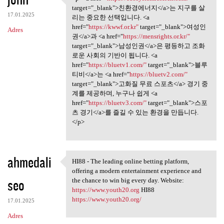
<p><a href="https:/
o
target="_blank">친환경에너지</a>는 지구를 살
17.01.2025
m
리는 중요한 선택입니다. <a
href="
https://kwwf.or.kr"
target="_blank">여성인
Adres
e
권</a>과 <a href="
https://mensrights.or.kr/"
n
target="_blank">남성인권</a>은 평등하고 조화
로운 사회의 기반이 됩니다. <a
t
href="
https://bluetv1.com/"
target="_blank">블루
a
티비</a>는 <a href="
https://bluetv2.com/"
target="_blank">고화질 무료 스포츠</a> 경기 중
r
계를 제공하며, 누구나 쉽게 <a
z
href="
https://bluetv3.com/"
target="_blank">스포
츠 경기</a>를 즐길 수 있는 환경을 만듭니다.
e
</p>
ahmedali
HI88 - The leading online betting platform,
HI88 - The leading online
offering a modern entertainment experience and
seo
the chance to win big every day. Website:
https://www.youth20.org
HI88
https://www.youth20.org/
17.01.2025
Adres