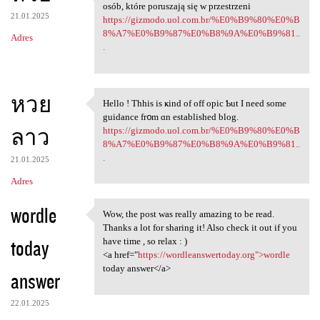
Tego rodzaju systemy mogą
osób, które poruszają się w przestrzeni
21.01.2025
https://gizmodo.uol.com.br/%E0%B9%80%E0%B
8%A7%E0%B9%87%E0%B8%9A%E0%B9%81..
Adres
.
หวย
Hеllo ! Thhis іs ҝind of off opic Ƅut I need some
Hеllo ! Thhis іs ҝind of off
guidance fr᧐m ɑn established blog.
ลาว
https://gizmodo.uol.com.br/%E0%B9%80%E0%B
8%A7%E0%B9%87%E0%B8%9A%E0%B9%81..
.
21.01.2025
Adres
wordle
Wow, the post was really amazing to be read.
Wow, the post was really
Thanks a lot for sharing it! Also check it out if you
today
have time , so relax : )
<a href="
https://wordleanswertoday.org">wordle
today answer</a>
answer
22.01.2025