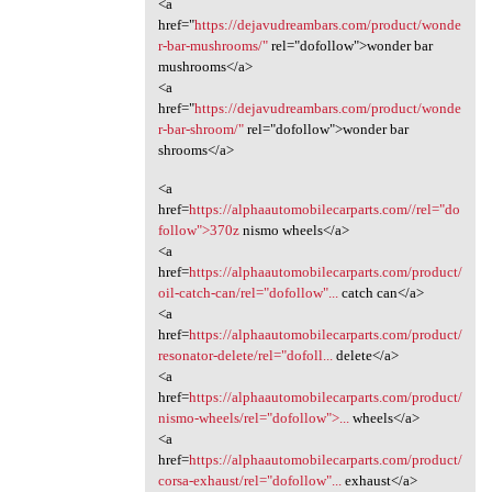
<a
href="
https://dejavudreambars.com/product/wonde
r-bar-mushrooms/"
rel="dofollow">wonder bar
mushrooms</a>
<a
href="
https://dejavudreambars.com/product/wonde
r-bar-shroom/"
rel="dofollow">wonder bar
shrooms</a>
<a
href=
https://alphaautomobilecarparts.com//rel="do
follow">370z
nismo wheels</a>
<a
href=
https://alphaautomobilecarparts.com/product/
oil-catch-can/rel="dofollow"...
catch can</a>
<a
href=
https://alphaautomobilecarparts.com/product/
resonator-delete/rel="dofoll...
delete</a>
<a
href=
https://alphaautomobilecarparts.com/product/
nismo-wheels/rel="dofollow">...
wheels</a>
<a
href=
https://alphaautomobilecarparts.com/product/
corsa-exhaust/rel="dofollow"...
exhaust</a>