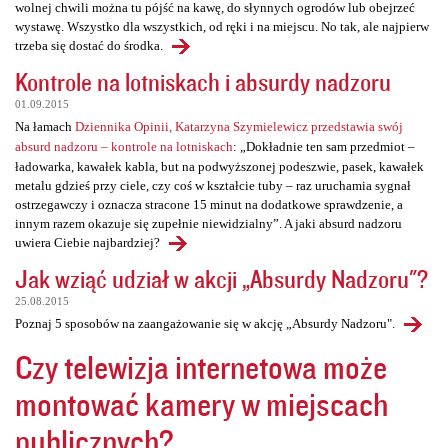
wolnej chwili można tu pójść na kawę, do słynnych ogrodów lub obejrzeć
wystawę. Wszystko dla wszystkich, od ręki i na miejscu. No tak, ale najpierw
trzeba się dostać do środka.
Kontrole na lotniskach i absurdy nadzoru
01.09.2015
Na łamach
Dziennika Opinii, Katarzyna Szymielewicz przedstawia swój
absurd nadzoru – kontrole na lotniskach
: „Dokładnie ten sam przedmiot –
ładowarka, kawałek kabla, but na podwyższonej podeszwie, pasek, kawałek
metalu gdzieś przy ciele, czy coś w kształcie tuby – raz uruchamia sygnał
ostrzegawczy i oznacza stracone 15 minut na dodatkowe sprawdzenie, a
innym razem okazuje się zupełnie niewidzialny”. A jaki absurd nadzoru
uwiera Ciebie najbardziej?
Jak wziąć udział w akcji „Absurdy Nadzoru"?
25.08.2015
Poznaj 5 sposobów na zaangażowanie się w akcję „Absurdy Nadzoru".
Czy telewizja internetowa może
montować kamery w miejscach
publicznych?