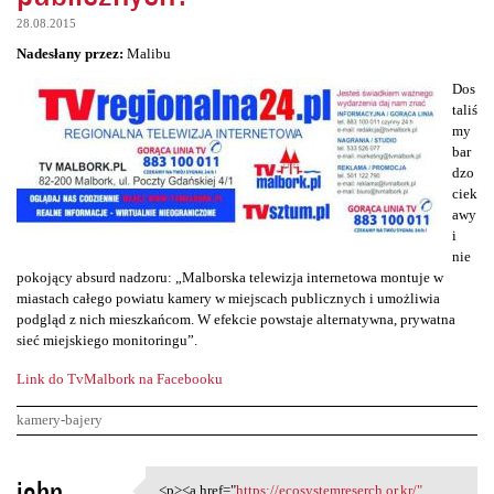
28.08.2015
Nadesłany przez:
Malibu
Dos
taliś
my
bar
dzo
ciek
awy
i
nie
pokojący absurd nadzoru: „Malborska telewizja internetowa montuje w
miastach całego powiatu kamery w miejscach publicznych i umożliwia
podgląd z nich mieszkańcom. W efekcie powstaje alternatywna, prywatna
sieć miejskiego monitoringu”.
Link do TvMalbork na Facebooku
kamery-bajery
K
john
<p><a href="
https://ecosystemreserch.or.kr/"