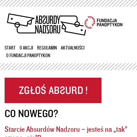
Przejdź
do
treści
START
O AKCJI
REGULAMIN
AKTUALNOŚCI
O FUNDACJI PANOPTYKON
CO NOWEGO?
Starcie Absurdów Nadzoru – jesteś na „tak”