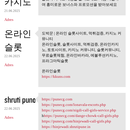
카지노
여 흥미로운 보너스와 프로모션을 받아보세요
21.06.2025
Adres
온라인
도박꾼 | 온라인 슬롯사이트, 먹튀검증, 카지노 커
도박꾼 | 온라인 슬롯사이트, 먹튀
뮤니티
검증, 카지노
슬롯
온라인슬롯, 슬롯사이트, 먹튀검증, 온라인카지
노, 토토사이트, 카지노 커뮤니티, 슬롯커뮤니티,
무료슬롯체험, 온라인바카라, 에볼루션카지노,
22.06.2025
프라그마틱슬롯
Adres
온라인슬롯
https://kkuns.com
shruti pune
https://punecg.com
https://punecg.com
https://punecg.com/lonavala-escorts.php
22.06.2025
https://punecg.com/nigdi-call-girls-service.php
h
https://punecg.com/dange-chowk-call-girls.php
Adres
https://punecg.com/hinjewadi-call-girls.php
https://hinjewadi.shrutipune.in