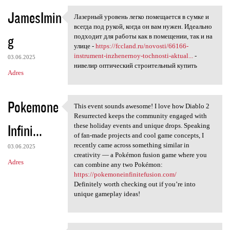
JamesImin
Лазерный уровень легко помещается в сумке и
Лазерный уровень легко
всегда под рукой, когда он вам нужен. Идеально
g
подходит для работы как в помещении, так и на
улице -
https://fccland.ru/novosti/66166-
instrument-inzhenernoy-tochnosti-aktual...
-
03.06.2025
нивелир оптический строительный купить
Adres
Pokemone
This event sounds awesome! I love how Diablo 2
This event sounds awesome! I
Resurrected keeps the community engaged with
Infini...
these holiday events and unique drops. Speaking
of fan-made projects and cool game concepts, I
recently came across something similar in
03.06.2025
creativity — a Pokémon fusion game where you
Adres
can combine any two Pokémon:
https://pokemoneinfinitefusion.com/
Definitely worth checking out if you’re into
unique gameplay ideas!