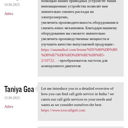
помощью наших приводных устройств! Наши
14.06.2025
инновационные устройства позволят вам
значительно снизить расходы на
Adres
электроэнергию,
увеличить производительность оборудования и
снизить износ механизмов. Благодаря нашиему
оборудованию вы сможете значительно
увеличить производственные мощности и
улучшить качество выпускаемой продукции -
https://saumalkol.com/forum/%D1%80%D0%B0
%D0%B7%D0%BD%D0%BE%D0%B5-
2/10722...
- преобразователь частоты для
асинхронного двигателя
Taniya Goa
Let me introduce you to a detailed overview of
Let me introduce you to a
how you can find call girls service in India ! we
15.06.2025
caters our call girls services to your needs and
wants as we consider ourselves the best.
Adres
https://www.xoxcallgirl.com