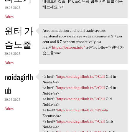
내해드리겠습니다. no1 무료 웹툰 사이트를 이용
해보세요."/>
19.06.2025
Adres
윈터 가
Accommodation and retail trade sectors
Accommodation and retail
registered above-average wage increases at 9.7 per
슴노출
cent and 6.7 per cent respectively. <a
href="
https://joatoon.info"
rel="nofollow">윈터 가
슴노출</a>
20.06.2025
Adres
noidagirlh
<a href="
https://noidagirlhub.in/">Call
Girl in
<a href="https://noidagirlhub
Noida</a>
ub
<a href="
https://noidagirlhub.in/">Call
Girl in
Noida</a>
<a href="
https://noidagirlhub.in/">Call
Girl
20.06.2025
Noida</a>
Adres
<a href="
https://noidagirlhub.in/">Noida
Escorts</a>
<a href="
https://noidagirlhub.in/">Call
Girls
Noida</a>