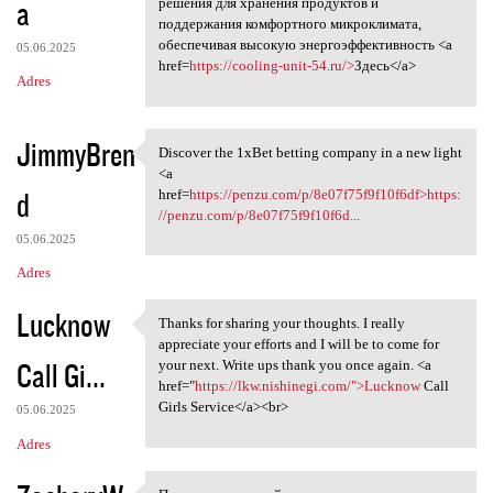
a
решения для хранения продуктов и
поддержания комфортного микроклимата,
обеспечивая высокую энергоэффективность <a
05.06.2025
href=
https://cooling-unit-54.ru/>
Здесь</a>
Adres
JimmyBren
Discover the 1xBet betting company in a new light
Discover the 1xBet betting
<a
d
href=
https://penzu.com/p/8e07f75f9f10f6df>https:
//penzu.com/p/8e07f75f9f10f6d...
05.06.2025
Adres
Lucknow
Thanks for sharing your thoughts. I really
Thanks for sharing your
appreciate your efforts and I will be to come for
Call Gi...
your next. Write ups thank you once again. <a
href="
https://lkw.nishinegi.com/">Lucknow
Call
Girls Service</a><br>
05.06.2025
Adres