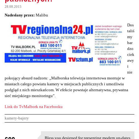
28.08.2015
Nadesłany przez:
Malibu
Dos
taliś
my
bar
dzo
ciek
awy
i
nie
pokojący absurd nadzoru: „Malborska telewizja internetowa montuje w
miastach całego powiatu kamery w miejscach publicznych i umożliwia
podgląd z nich mieszkańcom. W efekcie powstaje alternatywna, prywatna
sieć miejskiego monitoringu”.
Link do TvMalbork na Facebooku
kamery-bajery
K
seo
Bless you designed for presenting modern up-dates