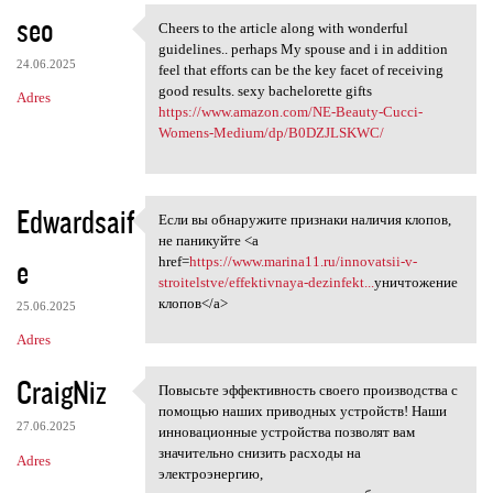
seo
Cheers to the article along with wonderful
Cheers to the article along
guidelines.. perhaps My spouse and i in addition
24.06.2025
feel that efforts can be the key facet of receiving
good results. sexy bachelorette gifts
Adres
https://www.amazon.com/NE-Beauty-Cucci-
Womens-Medium/dp/B0DZJLSKWC/
Edwardsaif
Если вы обнаружите признаки наличия клопов,
Если вы обнаружите признаки
не паникуйте <a
e
href=
https://www.marina11.ru/innovatsii-v-
stroitelstve/effektivnaya-dezinfekt...
уничтожение
клопов</a>
25.06.2025
Adres
CraigNiz
Повысьте эффективность своего производства с
Повысьте эффективность своего
помощью наших приводных устройств! Наши
27.06.2025
инновационные устройства позволят вам
значительно снизить расходы на
Adres
электроэнергию,