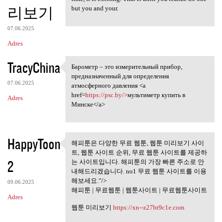
리보기
but you and your.
07.06.2025
Adres
TracyChina
Барометр – это измерительный прибор,
Барометр – это измерительный
предназначенный для определения
07.06.2025
атмосферного давления <a
href=
https://psc.by/>
мультиметр купить в
Adres
Минске</a>
HappyToon
해피툰은 다양한 무료 웹툰, 웹툰 미리보기 사이
해피툰은 다양한 무료 웹툰, 웹툰
트, 웹툰 사이트 순위, 무료 웹툰 사이트를 제공하
미리보기 사이트,
2
는 사이트입니다. 해피툰의 가장 빠른 주소로 안
내해드리겠습니다. no1 무료 웹툰 사이트를 이용
해보세요."/>
09.06.2025
해피툰 | 무료웹툰 | 웹툰사이트 | 무료웹툰사이트
Adres
웹툰 미리보기
https://xn--z27bt9c1e.com