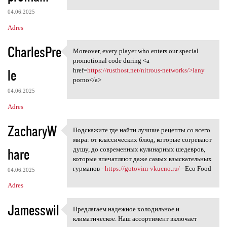
04.06.2025
Adres
CharlesPre
Moreover, every player who enters our special
Moreover, every player who
promotional code during <a
le
href=
https://rusthost.net/nitrous-networks/>lany
porno</a>
04.06.2025
Adres
ZacharyW
Подскажите где найти лучшие рецепты со всего
Подскажите где найти лучшие
мира: от классических блюд, которые согревают
hare
душу, до современных кулинарных шедевров,
которые впечатляют даже самых взыскательных
гурманов -
https://gotovim-vkucno.ru/
- Eco Food
04.06.2025
Adres
Jamesswil
Предлагаем надежное холодильное и
Предлагаем надежное
климатическое. Наш ассортимент включает