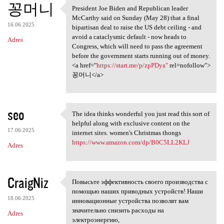
꽁머니
President Joe Biden and Republican leader
President Joe Biden and
McCarthy said on Sunday (May 28) that a final
16.06.2025
bipartisan deal to raise the US debt ceiling - and
avoid a cataclysmic default - now heads to
Adres
Congress, which will need to pass the agreement
before the government starts running out of money.
<a href="
https://start.me/p/zpPDya"
rel=nofollow">
꽁머니</a>
seo
The idea thinks wonderful you just read this sort of
The idea thinks wonderful you
helpful along with exclusive content on the
17.06.2025
internet sites. women's Christmas thongs
https://www.amazon.com/dp/B0C5LL2KLJ
Adres
CraigNiz
Повысьте эффективность своего производства с
Повысьте эффективность своего
помощью наших приводных устройств! Наши
18.06.2025
инновационные устройства позволят вам
значительно снизить расходы на
Adres
электроэнергию,