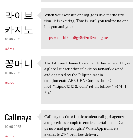
라이브
When your website or blog goes live for the first
When your website or blog
time, it is exciting. That is until you realize no one
카지노
but you and your.
https://xn--bb0bo0gz8cfzm9zonug.net
10.06.2025
Adres
꽁머니
The Filipino Channel, commonly known as TFC, is
The Filipino Channel,
a global subscription television network owned
10.06.2025
and operated by the Filipino media
conglomerate ABS-CBN Corporation. <a
Adres
href="https://토토힐.com" rel=nofollow">꽁머니
</a>
Callmaya
Callmaya is the #1 independent call girl agency
Callmaya is the #1
and provides complete erotic entertainment. Call
10.06.2025
us now and get hot girls' WhatsApp numbers
available 24/7 with free delivery.
Adres