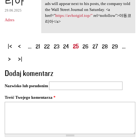
리아
ads will appear next to his posts, the company told
the Wall Street Journal on Saturday. <a
29.06.2025
href="
https://avhotgirl.top/"
rel=nofollow">야동코
Adres
리아</a>
S
…
21
22
23
24
25
26
27
28
29
…
t
r
o
Dodaj komentarz
n
y
Nazwisko lub pseudonim
Treść Twojego komentarza
*