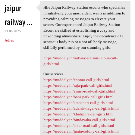
jaipur
Hire Jaipur Railway Station escorts who specialize
Hire Jaipur Railway Station
in satisfying your most ardent wants in addition to
railway ...
providing calming massages to elevate your
senses. Our experienced Jaipur Railway Station
Escort are skilled at establishing a cozy and
23.06.2025
unwinding atmosphere. Enjoy the decadence of a
Adres
sensuous body rub or a hot oil body massage,
skilfully performed by our stunning girls.
https://nuddely.in/railway-station-jaipur-call-
girls.html
Our services
https://nuddely.in/chomu-call-girls.html
https://nuddely.in/raja-park-call-girls.html
https://nuddely.in/ajmer-road-call-girls.html
https://nuddely.in/bani-park-call-girls.html
https://nuddely.in/ambabari-call-girls.html
https://nuddely.in/adarsh-nagar-call-girls.html
https://nuddely.in/khatipura-call-girls.html
https://nuddely.in/bindayaka-call-girls.html
https://nuddely.in/sikar-road-call-girls.html
https://nuddely.in/janta-colony-call-girls.html