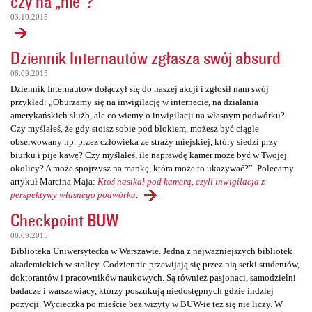
czy na „nie”?
03.10.2015
Dziennik Internautów zgłasza swój absurd
08.09.2015
Dziennik Internautów dołączył się do naszej akcji i zgłosił nam swój
przykład: „Oburzamy się na inwigilację w internecie, na działania
amerykańskich służb, ale co wiemy o inwigilacji na własnym podwórku?
Czy myślałeś, że gdy stoisz sobie pod blokiem, możesz być ciągle
obserwowany np. przez człowieka ze straży miejskiej, który siedzi przy
biurku i pije kawę? Czy myślałeś, ile naprawdę kamer może być w Twojej
okolicy? A może spojrzysz na mapkę, która może to ukazywać?”. Polecamy
artykuł Marcina Maja:
Ktoś nasikał pod kamerą, czyli inwigilacja z
perspektywy własnego podwórka
.
Checkpoint BUW
08.09.2015
Biblioteka Uniwersytecka w Warszawie. Jedna z najważniejszych bibliotek
akademickich w stolicy. Codziennie przewijają się przez nią setki studentów,
doktorantów i pracowników naukowych. Są również pasjonaci, samodzielni
badacze i warszawiacy, którzy poszukują niedostępnych gdzie indziej
pozycji. Wycieczka po mieście bez wizyty w BUW-ie też się nie liczy. W