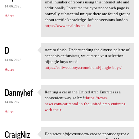
Preserve the fantastic
small number of reports using this ınternet site and
14.06.2025
additionally I presume the cyberspace web page is
normally substantial unique there are found groups
Adres
about terrific knowledge. loft conversions london
https://www.smalofts.co.uk/
D
start to finish. Understanding the diverse palette of
start to finish.
cannabis enthusiasts, we curate a vast selection
14.06.2025
ofjungle boys weed
https://caliweedboyz.com/brand/jungle-boys/
Adres
Dannyhef
Renting a car in the United Arab Emirates is a
Renting a car in the United
convenient way <a href=
https://texas-
14.06.2025
news.com/car-rental-in-the-united-arab-emirates-
with-the-r...
Adres
CraigNiz
Повысьте эффективность своего производства с
Повысьте эффективность своего