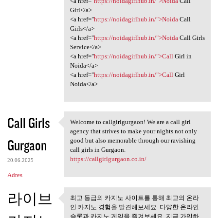
<a href="
https://noidagirlhub.in/">Noida
Call
Girl</a>
<a href="
https://noidagirlhub.in/">Noida
Call
Girls</a>
<a href="
https://noidagirlhub.in/">Noida
Call Girls
Service</a>
<a href="
https://noidagirlhub.in/">Call
Girl in
Noida</a>
<a href="
https://noidagirlhub.in/">Call
Girl
Noida</a>
Call Girls
Welcome to callgirlgurgaon! We are a call girl
Welcome to callgirlgurgaon!
agency that strives to make your nights not only
Gurgaon
good but also memorable through our ravishing
call girls in Gurgaon.
https://callgirlgurgaon.co.in/
20.06.2025
Adres
라이브
최고 등급의 카지노 사이트를 통해 최고의 온라
최고 등급의 카지노 사이트를 통
인 카지노 경험을 발견해보세요. 다양한 온라인
해 최고의 온라인
슬롯과 카지노 게임을 즐겨보세요. 지금 가입하