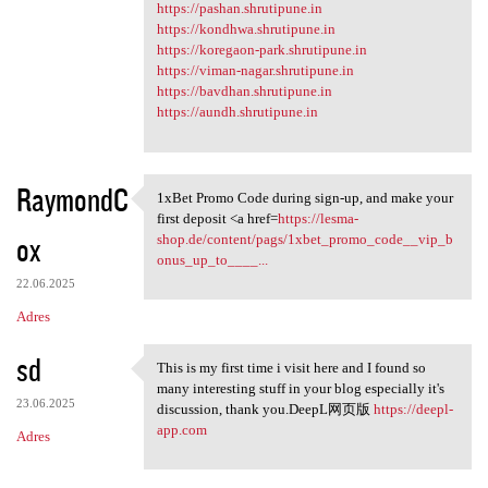
https://pashan.shrutipune.in
https://kondhwa.shrutipune.in
https://koregaon-park.shrutipune.in
https://viman-nagar.shrutipune.in
https://bavdhan.shrutipune.in
https://aundh.shrutipune.in
RaymondC
1xBet Promo Code during sign-up, and make your
1xBet Promo Code during sign
first deposit <a href=
https://lesma-
ox
shop.de/content/pags/1xbet_promo_code__vip_b
onus_up_to____...
22.06.2025
Adres
sd
This is my first time i visit here and I found so
This is my first time i visit
many interesting stuff in your blog especially it's
23.06.2025
discussion, thank you.DeepL网页版
https://deepl-
app.com
Adres