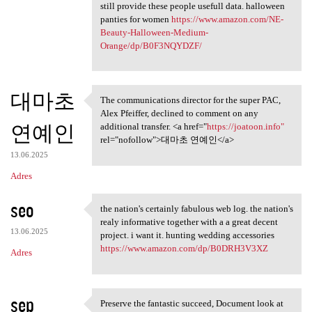
still provide these people usefull data. halloween
panties for women
https://www.amazon.com/NE-
Beauty-Halloween-Medium-
Orange/dp/B0F3NQYDZF/
대마초
The communications director for the super PAC,
The communications director
Alex Pfeiffer, declined to comment on any
연예인
additional transfer. <a href="
https://joatoon.info"
rel="nofollow">대마초 연예인</a>
13.06.2025
Adres
seo
the nation's certainly fabulous web log. the nation's
the nation's certainly
realy informative together with a a great decent
13.06.2025
project. i want it. hunting wedding accessories
https://www.amazon.com/dp/B0DRH3V3XZ
Adres
sep
Preserve the fantastic succeed, Document look at