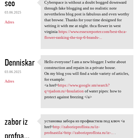
seo
Cyberspace is without a doubt bogged downward
Cyberspace is without a doubt
through fake blogging and no realistic note
03.06.2025
nevertheless blog post is fabulous and even worthy
that browse. Thanks for your time designed for
Adres
writing it with me at night. thca flower in west
virginia
https://www.essexreporter.com/best-thca-
flower-ranking-the-top-6-brands-...
Denniskar
Hello everyone! I am a new blogger. I write about
Hello everyone! I am a new
construction and repairs in a private house.
03.06.2025
On my blog you will find a wide variety of articles,
for example:
Adres
<a href=
https://www.google.sm/search?
q=rjadom.ru>Insulation
of water pipes: how to
protect against freezing </a>
zabor iz
установка забора из профнастила под ключ <a
установка забора из
href=
http://zaborizproflista.ru/iz-
profna...
profnastila>http://zaborizproflista.ru/iz-...
.