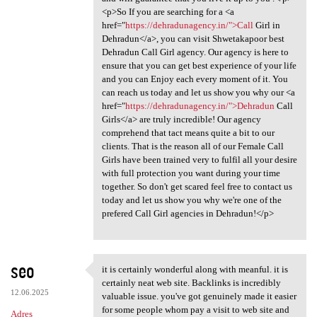
<p>So If you are searching for a <a
href="
https://dehradunagency.in/">Call
Girl in
Dehradun</a>, you can visit Shwetakapoor best
Dehradun Call Girl agency. Our agency is here to
ensure that you can get best experience of your life
and you can Enjoy each every moment of it. You
can reach us today and let us show you why our <a
href="
https://dehradunagency.in/">Dehradun
Call
Girls</a> are truly incredible! Our agency
comprehend that tact means quite a bit to our
clients. That is the reason all of our Female Call
Girls have been trained very to fulfil all your desire
with full protection you want during your time
together. So don't get scared feel free to contact us
today and let us show you why we're one of the
prefered Call Girl agencies in Dehradun!</p>
seo
it is certainly wonderful along with meanful. it is
it is certainly wonderful
certainly neat web site. Backlinks is incredibly
12.06.2025
valuable issue. you've got genuinely made it easier
for some people whom pay a visit to web site and
Adres