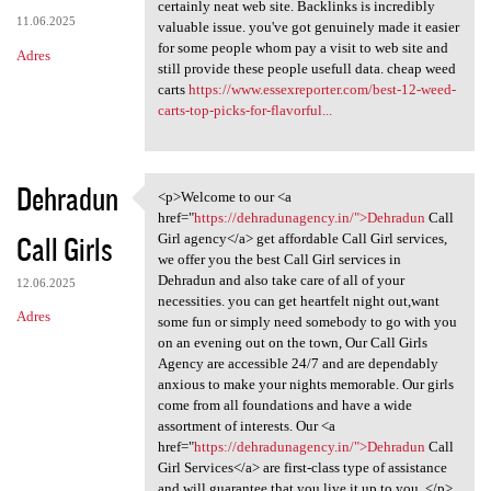
it is certainly wonderful
certainly neat web site. Backlinks is incredibly
11.06.2025
valuable issue. you've got genuinely made it easier
for some people whom pay a visit to web site and
Adres
still provide these people usefull data. cheap weed
carts
https://www.essexreporter.com/best-12-weed-
carts-top-picks-for-flavorful...
Dehradun
<p>Welcome to our <a
<p>Welcome to our <a href=
href="
https://dehradunagency.in/">Dehradun
Call
Call Girls
Girl agency</a> get affordable Call Girl services,
we offer you the best Call Girl services in
Dehradun and also take care of all of your
12.06.2025
necessities. you can get heartfelt night out,want
Adres
some fun or simply need somebody to go with you
on an evening out on the town, Our Call Girls
Agency are accessible 24/7 and are dependably
anxious to make your nights memorable. Our girls
come from all foundations and have a wide
assortment of interests. Our <a
href="
https://dehradunagency.in/">Dehradun
Call
Girl Services</a> are first-class type of assistance
and will guarantee that you live it up to you .</p>