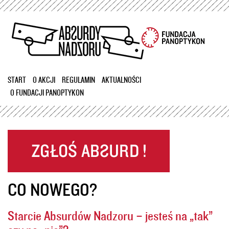
Przejdź
do
treści
START
O AKCJI
REGULAMIN
AKTUALNOŚCI
O FUNDACJI PANOPTYKON
CO NOWEGO?
Starcie Absurdów Nadzoru – jesteś na „tak”