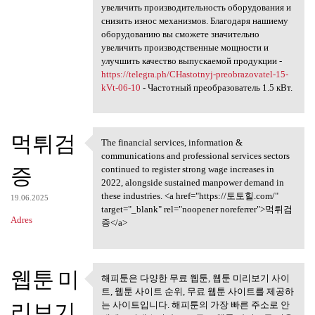
увеличить производительность оборудования и
снизить износ механизмов. Благодаря нашиему
оборудованию вы сможете значительно
увеличить производственные мощности и
улучшить качество выпускаемой продукции -
https://telegra.ph/CHastotnyj-preobrazovatel-15-
kVt-06-10
- Частотный преобразователь 1.5 кВт.
먹튀검
The financial services, information &
The financial services,
communications and professional services sectors
증
continued to register strong wage increases in
2022, alongside sustained manpower demand in
these industries. <a href="https://토토힐.com/"
19.06.2025
target="_blank" rel="noopener noreferrer">먹튀검
Adres
증</a>
웹툰 미
해피툰은 다양한 무료 웹툰, 웹툰 미리보기 사이
해피툰은 다양한 무료 웹툰, 웹툰
트, 웹툰 사이트 순위, 무료 웹툰 사이트를 제공하
미리보기 사이트,
리보기
는 사이트입니다. 해피툰의 가장 빠른 주소로 안