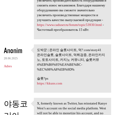
увеличить производительность оборудования и
снизить износ механизмов. Благодаря нашиему
оборудованию вы сможете значительно
увеличить производственные мощности и
улучшить качество выпускаемой продукции -
https://www.caduser.ru/forum/topic53930.html
-
Частотный преобразователь 15 кВт.
Anonim
도박꾼 | 온라인 슬롯사이트, 먹?.com/story41
도박꾼 | 온라인 슬롯사이트,
온라인슬롯, 슬롯사이트, 먹튀검증, 온라인카지
먹?.com
28.06.2025
노, 토토사이트, 카지노 커뮤니티, 슬롯커뮤
4%EB%B0%95%EA%BE%BC-
Adres
%EC%98%A8%EB%9D%
슬롯?ps
https://kkuns.com
야동코
X, formerly known as Twitter, has reinstated Kanye
X, formerly known as Twitter,
West’s account on the social media platform. West
will not be able to monetize his account, and no