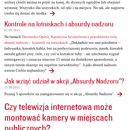
wolnej chwili można tu pójść na kawę, do słynnych ogrodów lub obejrzeć
wystawę. Wszystko dla wszystkich, od ręki i na miejscu. No tak, ale najpierw
trzeba się dostać do środka.
Kontrole na lotniskach i absurdy nadzoru
01.09.2015
Na łamach
Dziennika Opinii, Katarzyna Szymielewicz przedstawia swój
absurd nadzoru – kontrole na lotniskach
: „Dokładnie ten sam przedmiot –
ładowarka, kawałek kabla, but na podwyższonej podeszwie, pasek, kawałek
metalu gdzieś przy ciele, czy coś w kształcie tuby – raz uruchamia sygnał
ostrzegawczy i oznacza stracone 15 minut na dodatkowe sprawdzenie, a
innym razem okazuje się zupełnie niewidzialny”. A jaki absurd nadzoru
uwiera Ciebie najbardziej?
Jak wziąć udział w akcji „Absurdy Nadzoru"?
25.08.2015
Poznaj 5 sposobów na zaangażowanie się w akcję „Absurdy Nadzoru".
Czy telewizja internetowa może
montować kamery w miejscach
publicznych?