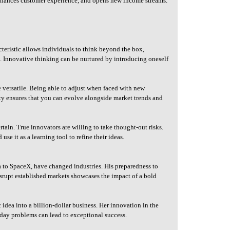
enhances customer experience, and opens new income streams.
acteristic allows individuals to think beyond the box,
s. Innovative thinking can be nurtured by introducing oneself
e versatile. Being able to adjust when faced with new
lity ensures that you can evolve alongside market trends and
tain. True innovators are willing to take thought-out risks.
use it as a learning tool to refine their ideas.
 to SpaceX, have changed industries. His preparedness to
srupt established markets showcases the impact of a bold
 idea into a billion-dollar business. Her innovation in the
day problems can lead to exceptional success.