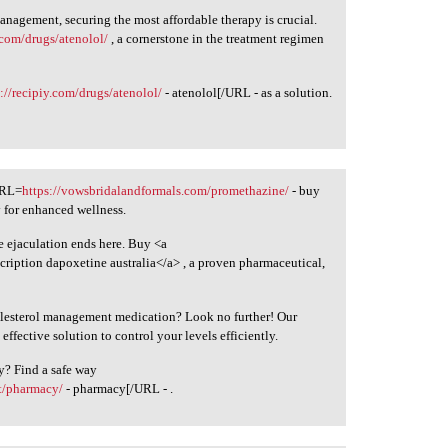
anagement, securing the most affordable therapy is crucial.
y.com/drugs/atenolol/
, a cornerstone in the treatment regimen
s://recipiy.com/drugs/atenolol/
- atenolol[/URL - as a solution.
URL=
https://vowsbridalandformals.com/promethazine/
- buy
 for enhanced wellness.
re ejaculation ends here. Buy <a
cription dapoxetine australia</a> , a proven pharmaceutical,
holesterol management medication? Look no further! Our
 effective solution to control your levels efficiently.
y? Find a safe way
t/pharmacy/
- pharmacy[/URL - .