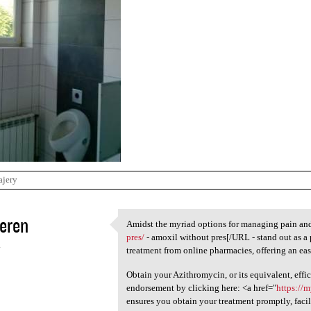
ajery
eren
Amidst the myriad options for managing pain a
Amidst the myriad options for
pres/
- amoxil without pres[/URL - stand out as a 
4
treatment from online pharmacies, offering an ea
Obtain your Azithromycin, or its equivalent, effic
endorsement by clicking here: <a href="
https://m
ensures you obtain your treatment promptly, facil