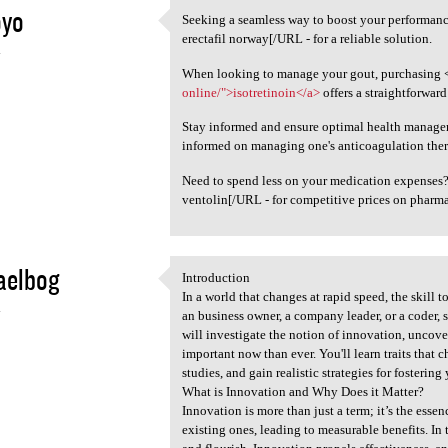
oyo
Seeking a seamless way to boost your performa
Seeking a seamless way to
erectafil norway[/URL - for a reliable solution.
4
When looking to manage your gout, purchasing <
online/">isotretinoin</a>
offers a straightforward
Stay informed and ensure optimal health manage
informed on managing one's anticoagulation ther
Need to spend less on your medication expenses
ventolin[/URL - for competitive prices on pharm
aelbog
Introduction
Introduction
In a world that changes at rapid speed, the skill 
4
an business owner, a company leader, or a coder, 
will investigate the notion of innovation, uncove
important now than ever. You'll learn traits that 
studies, and gain realistic strategies for fosterin
What is Innovation and Why Does it Matter?
Innovation is more than just a term; it’s the essen
existing ones, leading to measurable benefits. In