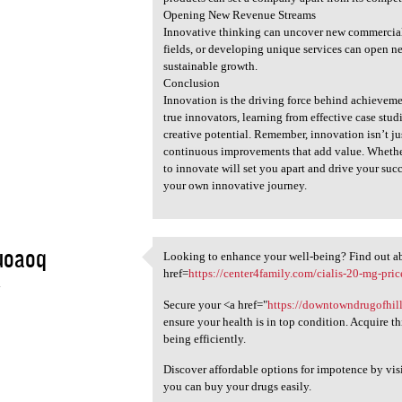
Opening New Revenue Streams
Innovative thinking can uncover new commercial 
fields, or developing unique services can open n
sustainable growth.
Conclusion
Innovation is the driving force behind achievemen
true innovators, learning from effective case stu
creative potential. Remember, innovation isn’t j
continuous improvements that add value. Whether 
to innovate will set you apart and drive your succe
your own innovative journey.
uoaoq
Looking to enhance your well-being? Find out ab
Looking to enhance your well
href=
https://center4family.com/cialis-20-mg-pric
4
Secure your <a href="
https://downtowndrugofhil
ensure your health is in top condition. Acquire t
being efficiently.
Discover affordable options for impotence by vis
you can buy your drugs easily.