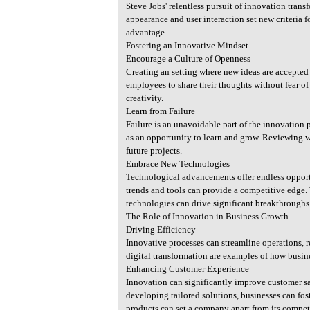
Steve Jobs' relentless pursuit of innovation tran
appearance and user interaction set new criteria f
advantage.
Fostering an Innovative Mindset
Encourage a Culture of Openness
Creating an setting where new ideas are accepte
employees to share their thoughts without fear o
creativity.
Learn from Failure
Failure is an unavoidable part of the innovation p
as an opportunity to learn and grow. Reviewing 
future projects.
Embrace New Technologies
Technological advancements offer endless opportu
trends and tools can provide a competitive edge. 
technologies can drive significant breakthroughs
The Role of Innovation in Business Growth
Driving Efficiency
Innovative processes can streamline operations, 
digital transformation are examples of how busin
Enhancing Customer Experience
Innovation can significantly improve customer s
developing tailored solutions, businesses can fos
products can set a company apart from its compet