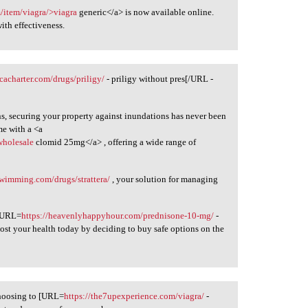
m/item/viagra/>viagra
generic</a> is now available online.
th effectiveness.
icacharter.com/drugs/priligy/
- priligy without pres[/URL -
ns, securing your property against inundations has never been
me with a <a
wholesale
clomid 25mg</a> , offering a wide range of
swimming.com/drugs/strattera/
, your solution for managing
 [URL=
https://heavenlyhappyhour.com/prednisone-10-mg/
-
st your health today by deciding to buy safe options on the
choosing to [URL=
https://the7upexperience.com/viagra/
-