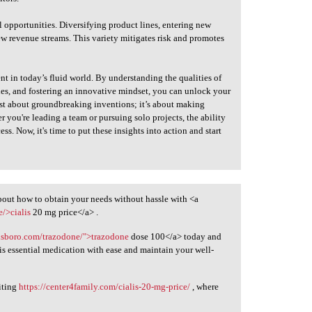
opportunities. Diversifying product lines, entering new
ew revenue streams. This variety mitigates risk and promotes
t in today’s fluid world. By understanding the qualities of
dies, and fostering an innovative mindset, you can unlock your
ust about groundbreaking inventions; it’s about making
you're leading a team or pursuing solo projects, the ability
ss. Now, it's time to put these insights into action and start
out how to obtain your needs without hassle with <a
e/>cialis
20 mg price</a> .
lsboro.com/trazodone/">trazodone
dose 100</a> today and
his essential medication with ease and maintain your well-
iting
https://center4family.com/cialis-20-mg-price/
, where