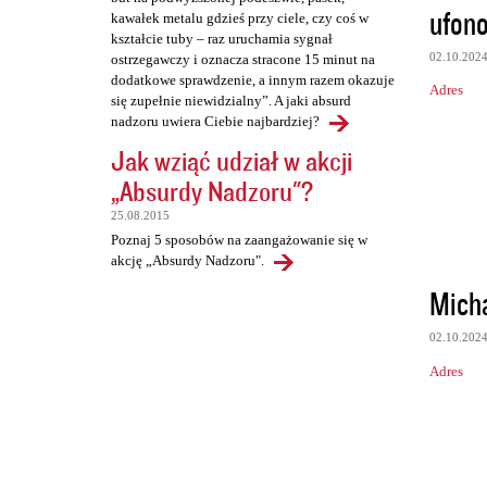
ufon
kawałek metalu gdzieś przy ciele, czy coś w
kształcie tuby – raz uruchamia sygnał
02.10.202
ostrzegawczy i oznacza stracone 15 minut na
dodatkowe sprawdzenie, a innym razem okazuje
Adres
się zupełnie niewidzialny”. A jaki absurd
nadzoru uwiera Ciebie najbardziej?
Jak wziąć udział w akcji
„Absurdy Nadzoru"?
25.08.2015
Poznaj 5 sposobów na zaangażowanie się w
akcję „Absurdy Nadzoru".
Mich
02.10.202
Adres