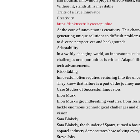
and flourish. Innovation propels effectiveness, 
Without it, standstill is inevitable.
Traits of a True Innovator
Creativity
https://linktr.ee/rileyreesepurdue
At the core of innovation is creativity. This char
generating unique solutions to difficult problem
to diverse perspectives and backgrounds.
Adaptability
In a swiftly changing world, an innovator must b
challenges or opportunities is critical. Adaptabi
tech advancements.
Risk-Taking
Innovation often requires venturing into the uncer
They know that failure is a part of the journey and 
Case Studies of Successful Innovators
Elon Musk
Elon Musk's groundbreaking ventures, from Tesla
tackle enormous technological challenges and di
vision.
Sara Blakely
Sara Blakely, the founder of Spanx, turned a basic
apparel industry demonstrates how solving every
Steve Jobs