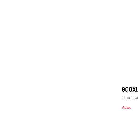
eqox
02.10.202
Adres