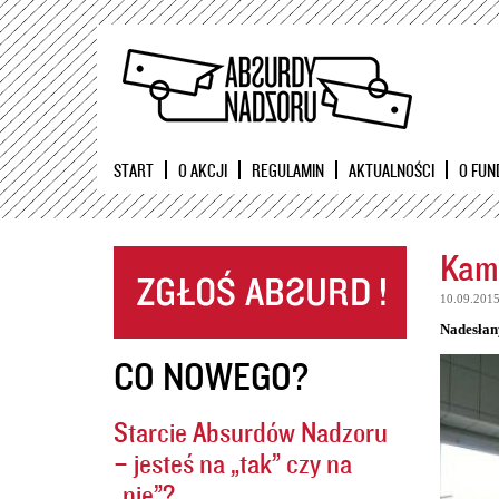
START
O AKCJI
REGULAMIN
AKTUALNOŚCI
O FUN
Kame
10.09.201
Nadesłan
CO NOWEGO?
Starcie Absurdów Nadzoru
– jesteś na „tak” czy na
„nie”?