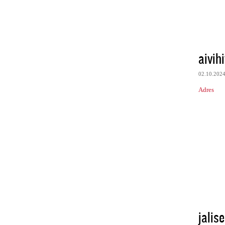
aivih
02.10.202
Adres
jalise