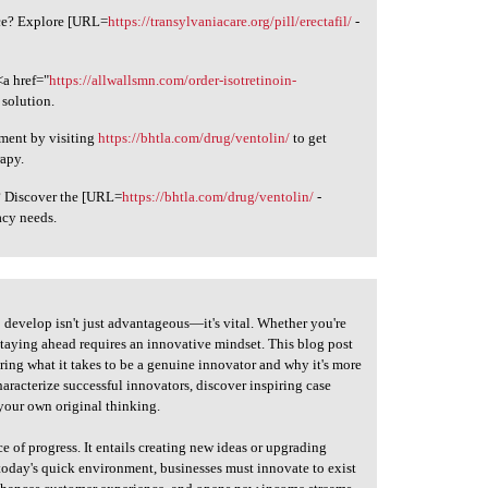
nce? Explore [URL=
https://transylvaniacare.org/pill/erectafil/
-
a href="
https://allwallsmn.com/order-isotretinoin-
 solution.
ment by visiting
https://bhtla.com/drug/ventolin/
to get
apy.
? Discover the [URL=
https://bhtla.com/drug/ventolin/
-
acy needs.
to develop isn't just advantageous—it's vital. Whether you're
staying ahead requires an innovative mindset. This blog post
ring what it takes to be a genuine innovator and why it's more
characterize successful innovators, discover inspiring case
g your own original thinking.
ce of progress. It entails creating new ideas or upgrading
 today's quick environment, businesses must innovate to exist