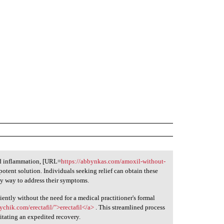
nd inflammation, [URL=
https://abbynkas.com/amoxil-without-
potent solution. Individuals seeking relief can obtain these
sy way to address their symptoms.
iently without the need for a medical practitioner's formal
ychik.com/erectafil/">erectafil</a>
. This streamlined process
itating an expedited recovery.