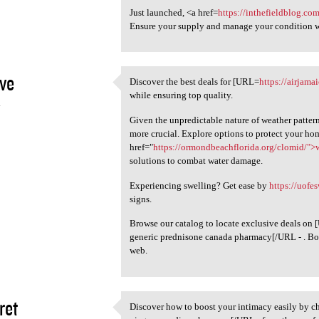
Just launched, <a href=
https://inthefieldblog.co
Ensure your supply and manage your condition wi
ive
Discover the best deals for [URL=
https://airjama
Discover the best deals for
while ensuring top quality.
4
Given the unpredictable nature of weather patter
more crucial. Explore options to protect your ho
href="
https://ormondbeachflorida.org/clomid/">
solutions to combat water damage.
Experiencing swelling? Get ease by
https://uofe
signs.
Browse our catalog to locate exclusive deals on
generic prednisone canada pharmacy[/URL - . Boo
web.
ret
Discover how to boost your intimacy easily by 
Discover how to boost your