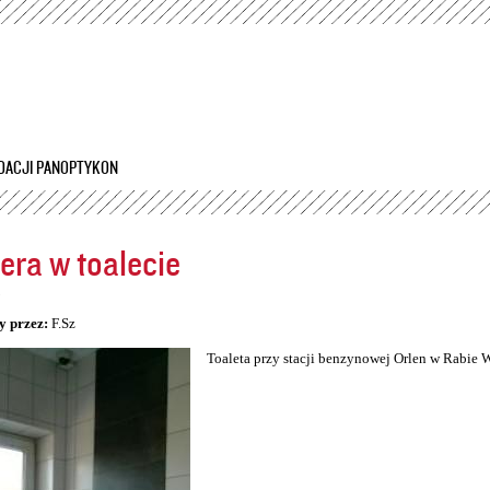
Przejdź
do
treści
DACJI PANOPTYKON
ra w toalecie
5
y przez:
F.Sz
Toaleta przy stacji benzynowej Orlen w Rabie 