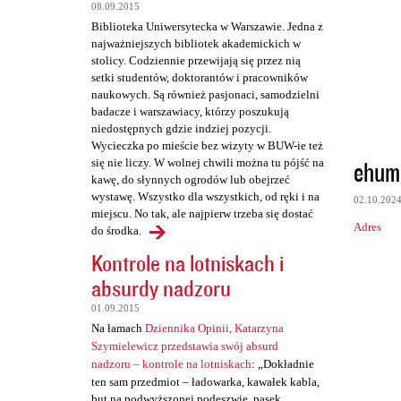
t
08.09.2015
a
Biblioteka Uniwersytecka w Warszawie. Jedna z
najważniejszych bibliotek akademickich w
r
stolicy. Codziennie przewijają się przez nią
z
setki studentów, doktorantów i pracowników
naukowych. Są również pasjonaci, samodzielni
e
badacze i warszawiacy, którzy poszukują
niedostępnych gdzie indziej pozycji.
Wycieczka po mieście bez wizyty w BUW-ie też
ehum
się nie liczy. W wolnej chwili można tu pójść na
kawę, do słynnych ogrodów lub obejrzeć
wystawę. Wszystko dla wszystkich, od ręki i na
02.10.202
miejscu. No tak, ale najpierw trzeba się dostać
Adres
do środka.
Kontrole na lotniskach i
absurdy nadzoru
01.09.2015
Na łamach
Dziennika Opinii, Katarzyna
Szymielewicz przedstawia swój absurd
nadzoru – kontrole na lotniskach
: „Dokładnie
ten sam przedmiot – ładowarka, kawałek kabla,
but na podwyższonej podeszwie, pasek,