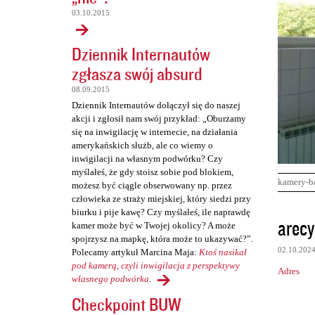
03.10.2015
Dziennik Internautów
zgłasza swój absurd
08.09.2015
Dziennik Internautów dołączył się do naszej
akcji i zgłosił nam swój przykład: „Oburzamy
się na inwigilację w internecie, na działania
amerykańskich służb, ale co wiemy o
inwigilacji na własnym podwórku? Czy
myślałeś, że gdy stoisz sobie pod blokiem,
kamery-b
możesz być ciągle obserwowany np. przez
człowieka ze straży miejskiej, który siedzi przy
biurku i pije kawę? Czy myślałeś, ile naprawdę
K
arecy
kamer może być w Twojej okolicy? A może
o
spojrzysz na mapkę, która może to ukazywać?”.
02.10.202
Polecamy artykuł Marcina Maja:
Ktoś nasikał
m
pod kamerą, czyli inwigilacja z perspektywy
Adres
e
własnego podwórka
.
n
Checkpoint BUW