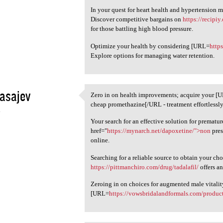
In your quest for heart health and hypertension m
Discover competitive bargains on
https://recipi
for those battling high blood pressure.
Optimize your health by considering [URL=
http
Explore options for managing water retention.
asajev
Zero in on health improvements; acquire your [
Zero in on health
cheap promethazine[/URL - treatment effortlessly
4
Your search for an effective solution for prematu
href="
https://mynarch.net/dapoxetine/">non
pres
online.
Searching for a reliable source to obtain your c
https://pittmanchiro.com/drug/tadalafil/
offers an
Zeroing in on choices for augmented male vitalit
[URL=
https://vowsbridalandformals.com/produc