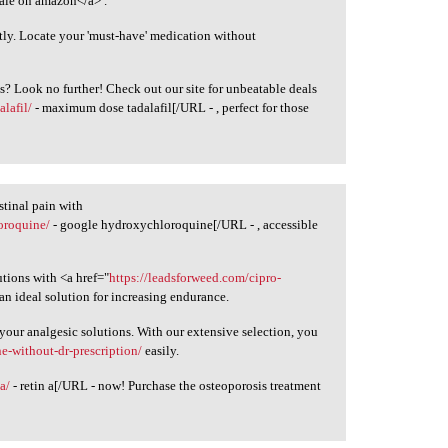
sale on amazon</a> .
tly. Locate your 'must-have' medication without
ns? Look no further! Check out our site for unbeatable deals
alafil/
- maximum dose tadalafil[/URL - , perfect for those
estinal pain with
oroquine/
- google hydroxychloroquine[/URL - , accessible
utions with <a href="
https://leadsforweed.com/cipro-
an ideal solution for increasing endurance.
your analgesic solutions. With our extensive selection, you
ne-without-dr-prescription/
easily.
a/
- retin a[/URL - now! Purchase the osteoporosis treatment