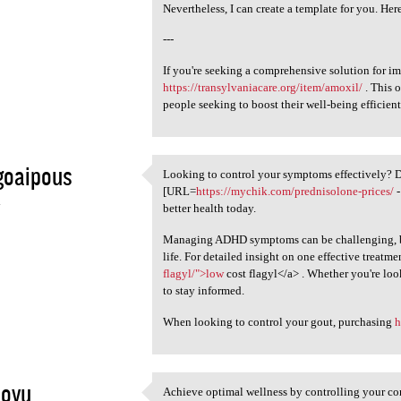
Nevertheless, I can create a template for you. Her
---
If you're seeking a comprehensive solution for i
https://transylvaniacare.org/item/amoxil/
. This o
people seeking to boost their well-being efficient
goaipous
Looking to control your symptoms effectively? D
Looking to control your
[URL=
https://mychik.com/prednisolone-prices/
-
4
better health today.
Managing ADHD symptoms can be challenging, but 
life. For detailed insight on one effective treatmen
flagyl/">low
cost flagyl</a> . Whether you're looki
to stay informed.
When looking to control your gout, purchasing
h
uovu
Achieve optimal wellness by controlling your con