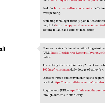
href="
https://mynarch.net/cytotec/">cytotec
for 
Seek the
https://allwallsmn.com/xenical/
efficien
overspending.
Searching for budget-friendly pain relief solutio
on [URL=
https://happytrailsforever.com/item/tad
seeking reliable and efficient medication.
edt
You can locate efficient alleviation for gastroint
You can locate efficient
[URL=
https://leadsforweed.com/pill/hydroxychl
4
online.
Just seeking intensified intimacy? Check out sol
1000mg/">maximum
daily dosage of cipro</a> , 
Discover trusted and convenient ways to acquire 
can find
https://happytrailsforever.com/predniso
Acquire your [URL=
https://bhtla.com/drug/retin-
through our website effortlessly.