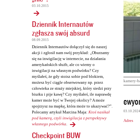
03.10.2015
Dziennik Internautów
zgłasza swój absurd
08.09.2015
Dziennik Internautów dołączył się do naszej
akcji i zgłosił nam swój przykład: „Oburzamy
się na inwigilację w internecie, na działania
amerykańskich służb, ale co wiemy o
inwigilacji na własnym podwórku? Czy
myślałeś, że gdy stoisz sobie pod blokiem,
kamery-b
możesz być ciągle obserwowany np. przez
człowieka ze straży miejskiej, który siedzi przy
biurku i pije kawę? Czy myślałeś, ile naprawdę
K
ewyor
kamer może być w Twojej okolicy? A może
o
spojrzysz na mapkę, która może to ukazywać?”.
03.10.202
Polecamy artykuł Marcina Maja:
Ktoś nasikał
m
pod kamerą, czyli inwigilacja z perspektywy
Adres
e
własnego podwórka
.
n
Checkpoint BUW