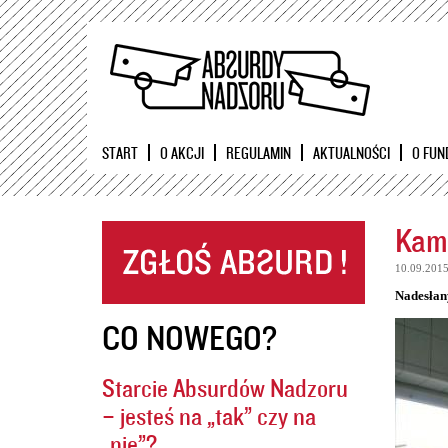
START
O AKCJI
REGULAMIN
AKTUALNOŚCI
O FUN
Kame
10.09.201
Nadesłan
CO NOWEGO?
Starcie Absurdów Nadzoru
– jesteś na „tak” czy na
„nie”?