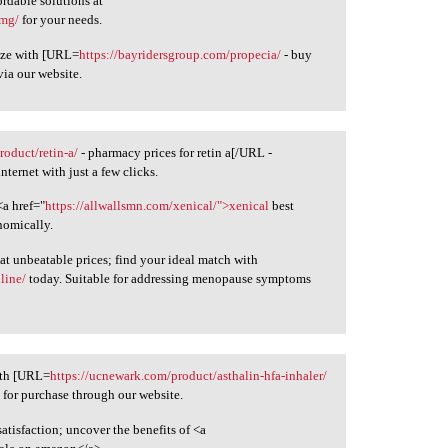
rdable solutions at
0mg/
for your needs.
ize with [URL=
https://bayridersgroup.com/propecia/
- buy
via our website.
roduct/retin-a/
- pharmacy prices for retin a[/URL -
nternet with just a few clicks.
<a href="
https://allwallsmn.com/xenical/">xenical
best
nomically.
at unbeatable prices; find your ideal match with
line/
today. Suitable for addressing menopause symptoms
with [URL=
https://ucnewark.com/product/asthalin-hfa-inhaler/
le for purchase through our website.
tisfaction; uncover the benefits of <a