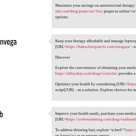
Maximize your savings on antiretroviral therapy 
ims.com/drug/propecia/>buy
propecia online</a> 
options.
unvega
Keep your therapy affordable and manage leprosy 
Keep your therapy affordable
[URL=
https://bakuchiropractic.com/nizagara/
- n
4
Discover
Explore the convenience of obtaining your medic
https://abbynkas.com/drugs/ventolin/
provides a 
Optimize your health by considering [URL=
http
script[/URL - as a solution. Explore choices for 
ib
Improve your health easily, purchase your medicat
Improve your health easily,
[URL=
https://uofeswimming.com/drug/vardenafi
4
To address thinning hair, explore <a href="
https:
en ligne</a> as an proven option.