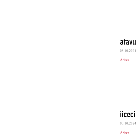
atav
03.10.202
Adres
iicec
03.10.202
Adres