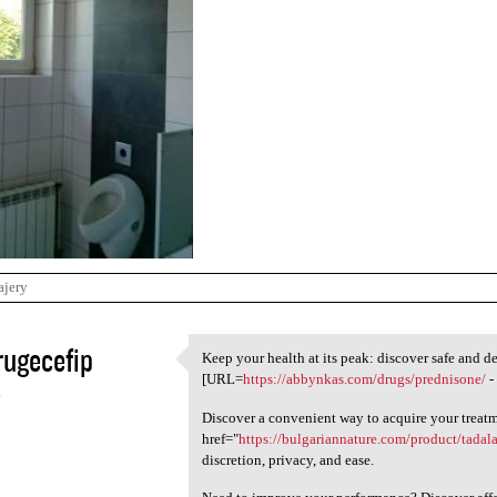
ajery
ugecefip
Keep your health at its peak: discover safe and 
Keep your health at its peak:
[URL=
https://abbynkas.com/drugs/prednisone/
-
4
Discover a convenient way to acquire your treat
href="
https://bulgariannature.com/product/tadala
discretion, privacy, and ease.