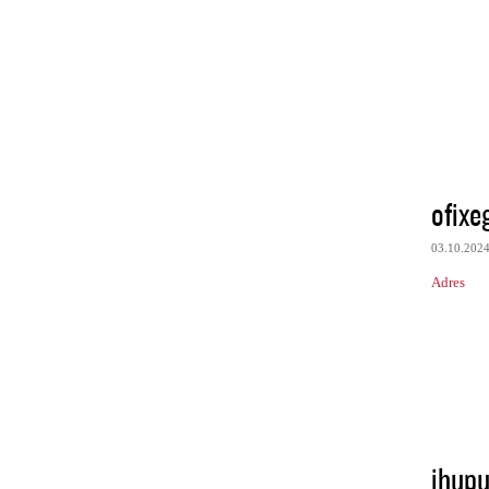
ofixe
03.10.202
Adres
ihup