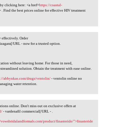
by clicking here: <a href=
https://coastal-
. Find the best prices online for effective HIV treatment
effectively. Order
izagara[/URL - now for a trusted option.
ation without leaving home. For those in need,
streamlined solution. Obtain the treatment with ease online.
s://abbynkas.com/drugs/ventolin/
- ventolin online no
managing water retention.
ions online. Don't miss out on exclusive offers at
l/
- vardenafil commercial[/URL - .
//vowsbridalandformals.com/product/finasteride/">finasteride