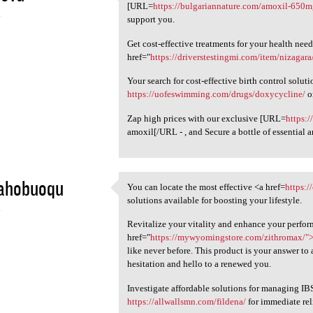
Achieve optimal wellness by
[URL=
https://bulgariannature.com/amoxil-650m
4
support you.
Get cost-effective treatments for your health nee
href="
https://driverstestingmi.com/item/nizagara
Your search for cost-effective birth control solut
https://uofeswimming.com/drugs/doxycycline/
o
Zap high prices with our exclusive [URL=
https:
amoxil[/URL - , and Secure a bottle of essential a
ahobuoqu
You can locate the most effective <a href=
https:
You can locate the most
solutions available for boosting your lifestyle.
4
Revitalize your vitality and enhance your perfo
href="
https://mywyomingstore.com/zithromax/"
like never before. This product is your answer to 
hesitation and hello to a renewed you.
Investigate affordable solutions for managing IB
https://allwallsmn.com/fildena/
for immediate rel