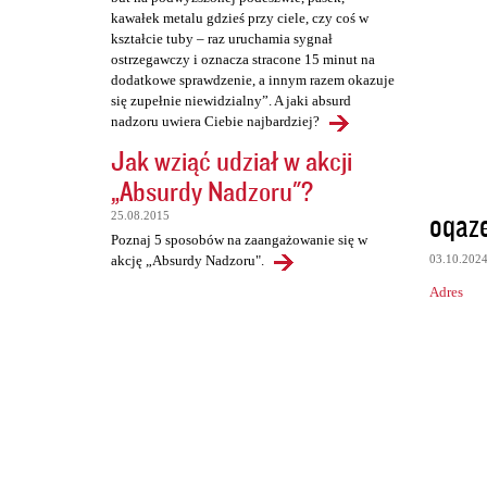
kawałek metalu gdzieś przy ciele, czy coś w
kształcie tuby – raz uruchamia sygnał
ostrzegawczy i oznacza stracone 15 minut na
dodatkowe sprawdzenie, a innym razem okazuje
się zupełnie niewidzialny”. A jaki absurd
nadzoru uwiera Ciebie najbardziej?
Jak wziąć udział w akcji
„Absurdy Nadzoru"?
oqaz
25.08.2015
Poznaj 5 sposobów na zaangażowanie się w
03.10.202
akcję „Absurdy Nadzoru".
Adres