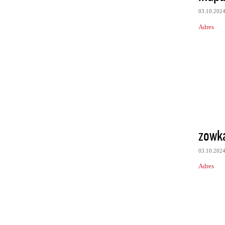
03.10.202
Adres
zowk
03.10.202
Adres