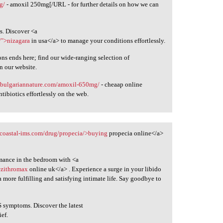
g/
- amoxil 250mg[/URL - for further details on how we can
ds. Discover <a
/">nizagara
in usa</a> to manage your conditions effortlessly.
ions ends here; find our wide-ranging selection of
n our website.
//bulgariannature.com/amoxil-650mg/
- cheaap online
ntibiotics effortlessly on the web.
//coastal-ims.com/drug/propecia/>buying
propecia online</a>
rmance in the bedroom with <a
>zithromax
online uk</a> . Experience a surge in your libido
a more fulfilling and satisfying intimate life. Say goodbye to
S symptoms. Discover the latest
ief.