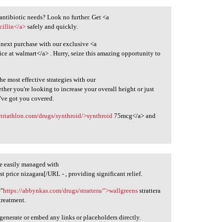
 antibiotic needs? Look no further. Get <a
cillin</a>
safely and quickly.
 next purchase with our exclusive <a
ice at walmart</a> . Hurry, seize this amazing opportunity to
 most effective strategies with our
ther you're looking to increase your overall height or just
've got you covered.
ctriathlon.com/drugs/synthroid/>synthroid
75mcg</a> and
e easily managed with
st price nizagara[/URL - , providing significant relief.
="
https://abbynkas.com/drugs/strattera/">wallgreens
strattera
 treatment.
generate or embed any links or placeholders directly.