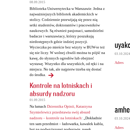
t
08.09.2015
a
Biblioteka Uniwersytecka w Warszawie. Jedna z
najważniejszych bibliotek akademickich w
r
stolicy. Codziennie przewijają się przez nią
z
setki studentów, doktorantów i pracowników
naukowych. Są również pasjonaci, samodzielni
e
badacze i warszawiacy, którzy poszukują
uyak
niedostępnych gdzie indziej pozycji.
Wycieczka po mieście bez wizyty w BUW-ie też
się nie liczy. W wolnej chwili można tu pójść na
03.10.202
kawę, do słynnych ogrodów lub obejrzeć
Adres
wystawę. Wszystko dla wszystkich, od ręki i na
miejscu. No tak, ale najpierw trzeba się dostać
do środka.
Kontrole na lotniskach i
absurdy nadzoru
01.09.2015
amhe
Na łamach
Dziennika Opinii, Katarzyna
Szymielewicz przedstawia swój absurd
nadzoru – kontrole na lotniskach
: „Dokładnie
03.10.202
ten sam przedmiot – ładowarka, kawałek kabla,
Adres
but na podwyższonej podeszwie, pasek,