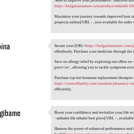
Need to improve your performance? Discover affo
https://bulgariannature.com/product/tadalafil-2
Maximize your journey towards improved bust s
propecia online[/URL - , now available for order 
oina
Secure your [URL=
https://bulgariannature.com/p
Secure your [URL=https:/
effortlessly. Purchase your medicine through the i
4
Save on allergy relief by exploring our offers on 
price</a> , allowing you to tackle symptoms eco
Purchase top-tier hormone replacement therapies 
https://center4family.com/canadian-pharmacy-on
efficiently.
gibame
Boost your confidence and revitalize your life 
Boost your confidence and
- asthalin hfa inhaler best price[/URL - , availab
4
Harness the power of enhanced performance and sa