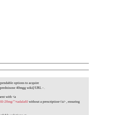
dependable options to acquire
 prednisone 40mgg wiki[/URL - .
ment with <a
fil-20mg/">tadalafil
without a prescription</a> , ensuring