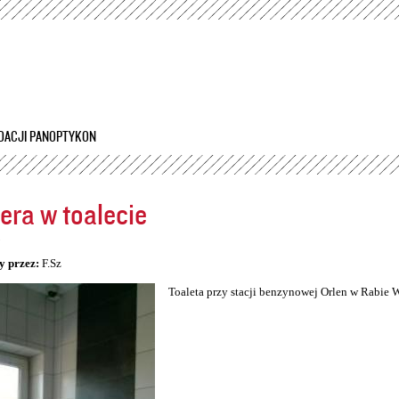
Przejdź
do
treści
DACJI PANOPTYKON
ra w toalecie
5
y przez:
F.Sz
Toaleta przy stacji benzynowej Orlen w Rabie 