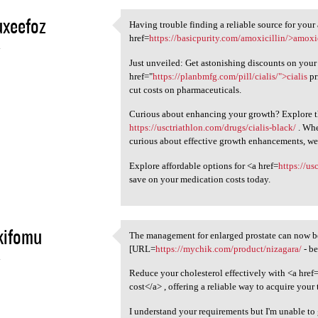
uxeefoz
Having trouble finding a reliable source for your
Having trouble finding a
href=
https://basicpurity.com/amoxicillin/>amoxi
4
Just unveiled: Get astonishing discounts on your
href="
https://planbmfg.com/pill/cialis/">cialis
pr
cut costs on pharmaceuticals.
Curious about enhancing your growth? Explore the
https://usctriathlon.com/drugs/cialis-black/
. Whe
curious about effective growth enhancements, we
Explore affordable options for <a href=
https://us
save on your medication costs today.
kifomu
The management for enlarged prostate can now b
The management for enlarged
[URL=
https://mychik.com/product/nizagara/
- be
4
Reduce your cholesterol effectively with <a href
cost</a> , offering a reliable way to acquire your
I understand your requirements but I'm unable to 