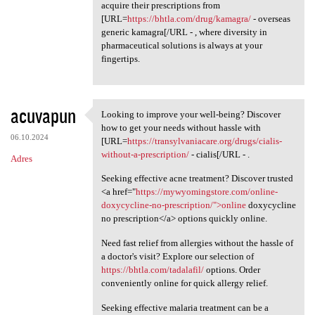
acquire their prescriptions from
[URL=
https://bhtla.com/drug/kamagra/
- overseas
generic kamagra[/URL - , where diversity in
pharmaceutical solutions is always at your
fingertips.
acuvapun
Looking to improve your well-being? Discover
Looking to improve your well
how to get your needs without hassle with
06.10.2024
[URL=
https://transylvaniacare.org/drugs/cialis-
without-a-prescription/
- cialis[/URL - .
Adres
Seeking effective acne treatment? Discover trusted
<a href="
https://mywyomingstore.com/online-
doxycycline-no-prescription/">online
doxycycline
no prescription</a> options quickly online.
Need fast relief from allergies without the hassle of
a doctor's visit? Explore our selection of
https://bhtla.com/tadalafil/
options. Order
conveniently online for quick allergy relief.
Seeking effective malaria treatment can be a