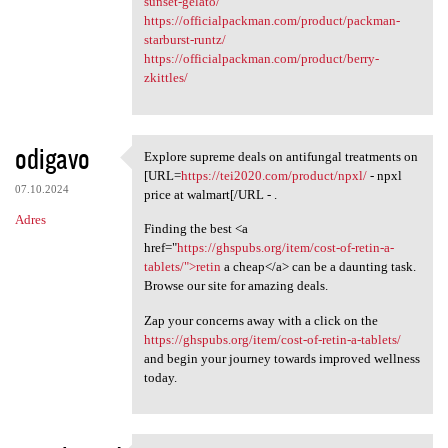
sunset-gelato/
https://officialpackman.com/product/packman-
starburst-runtz/
https://officialpackman.com/product/berry-
zkittles/
odigavo
Explore supreme deals on antifungal treatments on
Explore supreme deals on
[URL=
https://tei2020.com/product/npxl/
- npxl
07.10.2024
price at walmart[/URL - .
Adres
Finding the best <a
href="
https://ghspubs.org/item/cost-of-retin-a-
tablets/">retin
a cheap</a> can be a daunting task.
Browse our site for amazing deals.
Zap your concerns away with a click on the
https://ghspubs.org/item/cost-of-retin-a-tablets/
and begin your journey towards improved wellness
today.