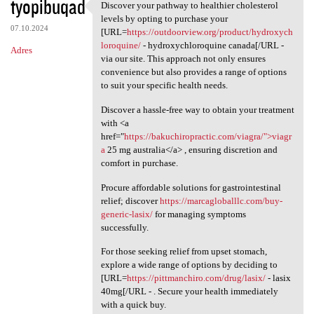
tyopibuqad
Discover your pathway to healthier cholesterol
Discover your pathway to
levels by opting to purchase your
07.10.2024
[URL=
https://outdoorview.org/product/hydroxych
loroquine/
- hydroxychloroquine canada[/URL -
Adres
via our site. This approach not only ensures
convenience but also provides a range of options
to suit your specific health needs.
Discover a hassle-free way to obtain your treatment
with <a
href="
https://bakuchiropractic.com/viagra/">viagr
a
25 mg australia</a> , ensuring discretion and
comfort in purchase.
Procure affordable solutions for gastrointestinal
relief; discover
https://marcagloballlc.com/buy-
generic-lasix/
for managing symptoms
successfully.
For those seeking relief from upset stomach,
explore a wide range of options by deciding to
[URL=
https://pittmanchiro.com/drug/lasix/
- lasix
40mg[/URL - . Secure your health immediately
with a quick buy.