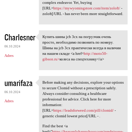
complex endeavor. Yet, buying
[URL=
https://mywyomingstore.com/item/zoloft/
-
zoloft[/URL - has never been more straightforward.
Charlesner
Купить шины jcb 3cx на погрузчик очень
Купить шины jcb 3cx на
просто, необходимо позвонить по номеру.
06.10.2024
Шины на jcb 3cx практически всегда в наличии
на нашем складе <a href=
http://moto50-
Adres
gibson.ru>
колеса на спецтехнику</a>
umarifaza
Before making any decisions, explore your options
Before making any decisions,
to secure Clomid without a prescription safely.
06.10.2024
Always consider consulting a healthcare
professional for advice. Click here for more
Adres
information:
[URL=
https://leadsforweed.com/pill/clomid/
-
generic clomid lowest price[/URL - .
Find the best <a
href="
https://heavenlyhappyhour.com/prednisone-