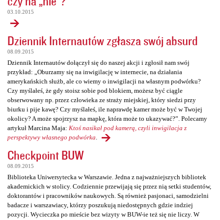
czy na „nie”?
03.10.2015
Dziennik Internautów zgłasza swój absurd
08.09.2015
Dziennik Internautów dołączył się do naszej akcji i zgłosił nam swój
przykład: „Oburzamy się na inwigilację w internecie, na działania
amerykańskich służb, ale co wiemy o inwigilacji na własnym podwórku?
Czy myślałeś, że gdy stoisz sobie pod blokiem, możesz być ciągle
obserwowany np. przez człowieka ze straży miejskiej, który siedzi przy
biurku i pije kawę? Czy myślałeś, ile naprawdę kamer może być w Twojej
okolicy? A może spojrzysz na mapkę, która może to ukazywać?”. Polecamy
artykuł Marcina Maja:
Ktoś nasikał pod kamerą, czyli inwigilacja z
perspektywy własnego podwórka
.
Checkpoint BUW
08.09.2015
Biblioteka Uniwersytecka w Warszawie. Jedna z najważniejszych bibliotek
akademickich w stolicy. Codziennie przewijają się przez nią setki studentów,
doktorantów i pracowników naukowych. Są również pasjonaci, samodzielni
badacze i warszawiacy, którzy poszukują niedostępnych gdzie indziej
pozycji. Wycieczka po mieście bez wizyty w BUW-ie też się nie liczy. W