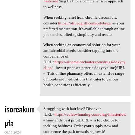
nasteride
5mg</a> for a comprehensive approach
to wellness.
When seeking relief from chronic discomfort,
consider
https://oliveogrill.com/celebrex/
as your
preferred medication. It's available through online
pharmacies, offering simplicity and results.
When seeking an economical solution for your
antimicrobial needs, consider tapping into the
convenience of
[URL=
https://airjamaicacharter.com/drugs/doxycy
cline/
- lowest price on generic doxycycline[/URL
- . This online pharmacy offers an extensive range
of non-brand medications that cater to various
health conditions efficiently.
isoreakum
Struggling with hair loss? Discover
Struggling with hair loss?
[URL=
https://uofeswimming.com/drug/finasteride/
pfa
- finasteride best price[/URL - , a top choice for
tackling baldness. Order your supply now and
commence the path towards regrowth!
06.10.2024