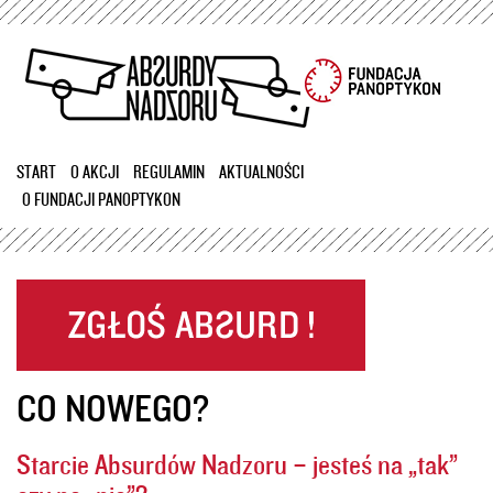
Przejdź
do
treści
START
O AKCJI
REGULAMIN
AKTUALNOŚCI
O FUNDACJI PANOPTYKON
CO NOWEGO?
Starcie Absurdów Nadzoru – jesteś na „tak”