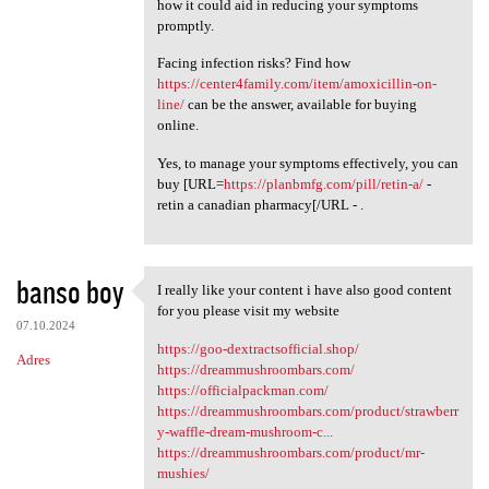
how it could aid in reducing your symptoms
promptly.
Facing infection risks? Find how
https://center4family.com/item/amoxicillin-on-
line/
can be the answer, available for buying
online.
Yes, to manage your symptoms effectively, you can
buy [URL=
https://planbmfg.com/pill/retin-a/
-
retin a canadian pharmacy[/URL - .
banso boy
I really like your content i have also good content
I really like your content i
for you please visit my website
07.10.2024
https://goo-dextractsofficial.shop/
Adres
https://dreammushroombars.com/
https://officialpackman.com/
https://dreammushroombars.com/product/strawberr
y-waffle-dream-mushroom-c...
https://dreammushroombars.com/product/mr-
mushies/