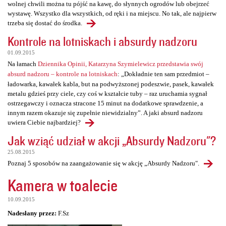
wolnej chwili można tu pójść na kawę, do słynnych ogrodów lub obejrzeć
wystawę. Wszystko dla wszystkich, od ręki i na miejscu. No tak, ale najpierw
trzeba się dostać do środka.
Kontrole na lotniskach i absurdy nadzoru
01.09.2015
Na łamach
Dziennika Opinii, Katarzyna Szymielewicz przedstawia swój
absurd nadzoru – kontrole na lotniskach
: „Dokładnie ten sam przedmiot –
ładowarka, kawałek kabla, but na podwyższonej podeszwie, pasek, kawałek
metalu gdzieś przy ciele, czy coś w kształcie tuby – raz uruchamia sygnał
ostrzegawczy i oznacza stracone 15 minut na dodatkowe sprawdzenie, a
innym razem okazuje się zupełnie niewidzialny”. A jaki absurd nadzoru
uwiera Ciebie najbardziej?
Jak wziąć udział w akcji „Absurdy Nadzoru"?
25.08.2015
Poznaj 5 sposobów na zaangażowanie się w akcję „Absurdy Nadzoru".
Kamera w toalecie
10.09.2015
Nadesłany przez:
F.Sz