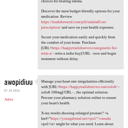
choices for treating edema.
Discover the most budget-friendly options for your
medication. Review
https://leadsforweed.com/pill/tadalafil-no-
prescription/
and save on your health expenses.
Secure your medication easily and quickly from
the comfort of your home. Purchase
[URL=
https://happytrailsforever.com/generic-for-
retin-a/
- retin-a india buy[/URL - now and begin
treatment without delay.
awopidiuu
Manage your heart rate irregularities efficiently
Manage your heart rate
with [URL=
https://happytrailsforever.com/zoloft/
-
07.10.2024
zoloft 100mg[/URL - , the optimal solution.
Procure your pharmacy solution online to ensure
Adres
your heart's health.
X-ray results showing enlarged prostate? <a
href="
https://youngdental.net/vpxl/">canada
vpxl</a> might be what you need. Learn about