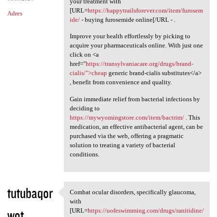
your treatment with
[URL=
https://happytrailsforever.com/item/furosem
Adres
ide/
- buying furosemide online[/URL - .
Improve your health effortlessly by picking to
acquire your pharmaceuticals online. With just one
click on <a
href="
https://transylvaniacare.org/drugs/brand-
cialis/">cheap
generic brand-cialis substitutes</a>
, benefit from convenience and quality.
Gain immediate relief from bacterial infections by
deciding to
https://mywyomingstore.com/item/bactrim/
. This
medication, an effective antibacterial agent, can be
purchased via the web, offering a pragmatic
solution to treating a variety of bacterial
conditions.
tutubaqor
Combat ocular disorders, specifically glaucoma,
Combat ocular disorders,
with
wot
[URL=
https://uofeswimming.com/drugs/ranitidine/