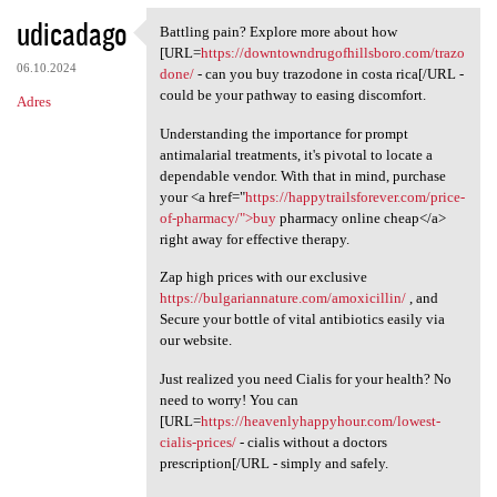
udicadago
Battling pain? Explore more about how
Battling pain? Explore more
[URL=
https://downtowndrugofhillsboro.com/trazo
06.10.2024
done/
- can you buy trazodone in costa rica[/URL -
could be your pathway to easing discomfort.
Adres
Understanding the importance for prompt
antimalarial treatments, it's pivotal to locate a
dependable vendor. With that in mind, purchase
your <a href="
https://happytrailsforever.com/price-
of-pharmacy/">buy
pharmacy online cheap</a>
right away for effective therapy.
Zap high prices with our exclusive
https://bulgariannature.com/amoxicillin/
, and
Secure your bottle of vital antibiotics easily via
our website.
Just realized you need Cialis for your health? No
need to worry! You can
[URL=
https://heavenlyhappyhour.com/lowest-
cialis-prices/
- cialis without a doctors
prescription[/URL - simply and safely.