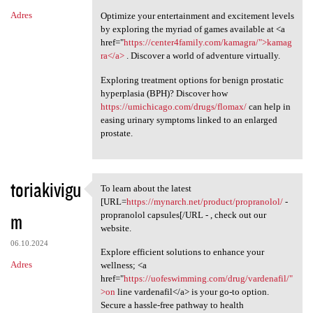
Adres
Optimize your entertainment and excitement levels
by exploring the myriad of games available at <a
href="
https://center4family.com/kamagra/">kamag
ra</a>
. Discover a world of adventure virtually.
Exploring treatment options for benign prostatic
hyperplasia (BPH)? Discover how
https://umichicago.com/drugs/flomax/
can help in
easing urinary symptoms linked to an enlarged
prostate.
toriakivigu
To learn about the latest
To learn about the latest
[URL=
https://mynarch.net/product/propranolol/
-
m
propranolol capsules[/URL - , check out our
website.
06.10.2024
Explore efficient solutions to enhance your
Adres
wellness; <a
href="
https://uofeswimming.com/drug/vardenafil/"
>on
line vardenafil</a> is your go-to option.
Secure a hassle-free pathway to health