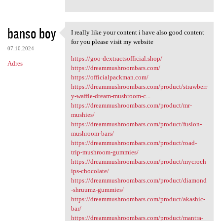
banso boy
I really like your content i have also good content
I really like your content i
for you please visit my website
07.10.2024
https://goo-dextractsofficial.shop/
Adres
https://dreammushroombars.com/
https://officialpackman.com/
https://dreammushroombars.com/product/strawberr
y-waffle-dream-mushroom-c...
https://dreammushroombars.com/product/mr-
mushies/
https://dreammushroombars.com/product/fusion-
mushroom-bars/
https://dreammushroombars.com/product/road-
trip-mushroom-gummies/
https://dreammushroombars.com/product/mycroch
ips-chocolate/
https://dreammushroombars.com/product/diamond
-shruumz-gummies/
https://dreammushroombars.com/product/akashic-
bar/
https://dreammushroombars.com/product/mantra-