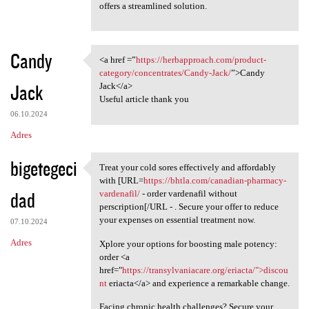
offers a streamlined solution.
Candy
<a href =”
https://herbapproach.com/product-
<a href =”https:/
category/concentrates/Candy-Jack/
”>Candy
Jack
Jack</a>
Useful article thank you
06.10.2024
Adres
bigetegeci
Treat your cold sores effectively and affordably
Treat your cold sores
with [URL=
https://bhtla.com/canadian-pharmacy-
dad
vardenafil/
- order vardenafil without
perscription[/URL - . Secure your offer to reduce
your expenses on essential treatment now.
07.10.2024
Adres
Xplore your options for boosting male potency:
order <a
href="
https://transylvaniacare.org/eriacta/">discou
nt
eriacta</a> and experience a remarkable change.
Facing chronic health challenges? Secure your