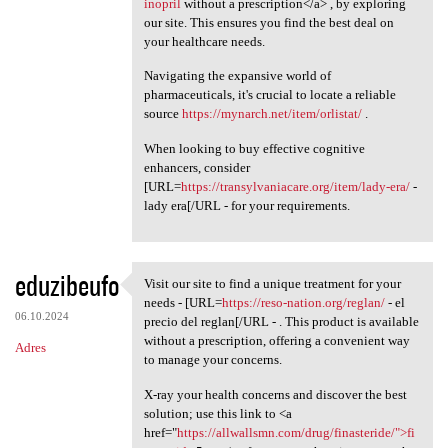
inopril
without a prescription</a> , by exploring
our site. This ensures you find the best deal on
your healthcare needs.
Navigating the expansive world of
pharmaceuticals, it's crucial to locate a reliable
source
https://mynarch.net/item/orlistat/
.
When looking to buy effective cognitive
enhancers, consider
[URL=
https://transylvaniacare.org/item/lady-era/
-
lady era[/URL - for your requirements.
eduzibeufo
Visit our site to find a unique treatment for your
Visit our site to find a
needs - [URL=
https://reso-nation.org/reglan/
- el
06.10.2024
precio del reglan[/URL - . This product is available
without a prescription, offering a convenient way
Adres
to manage your concerns.
X-ray your health concerns and discover the best
solution; use this link to <a
href="
https://allwallsmn.com/drug/finasteride/">fi