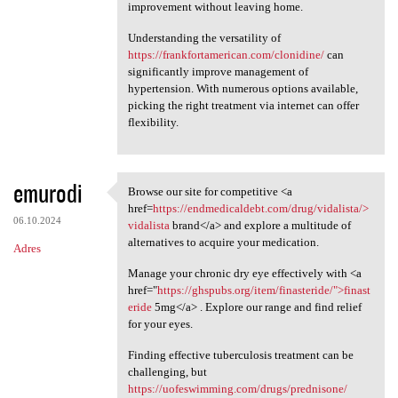
improvement without leaving home.
Understanding the versatility of
https://frankfortamerican.com/clonidine/
can
significantly improve management of
hypertension. With numerous options available,
picking the right treatment via internet can offer
flexibility.
emurodi
Browse our site for competitive <a
Browse our site for
href=
https://endmedicaldebt.com/drug/vidalista/>
06.10.2024
vidalista
brand</a> and explore a multitude of
alternatives to acquire your medication.
Adres
Manage your chronic dry eye effectively with <a
href="
https://ghspubs.org/item/finasteride/">finast
eride
5mg</a> . Explore our range and find relief
for your eyes.
Finding effective tuberculosis treatment can be
challenging, but
https://uofeswimming.com/drugs/prednisone/