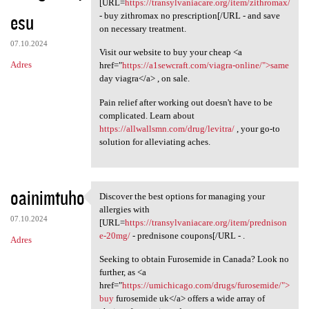
[URL=
https://transylvaniacare.org/item/zithromax/
esu
- buy zithromax no prescription[/URL - and save
on necessary treatment.
07.10.2024
Visit our website to buy your cheap <a
Adres
href="
https://a1sewcraft.com/viagra-online/">same
day viagra</a> , on sale.
Pain relief after working out doesn't have to be
complicated. Learn about
https://allwallsmn.com/drug/levitra/
, your go-to
solution for alleviating aches.
oainimtuho
Discover the best options for managing your
Discover the best options for
allergies with
07.10.2024
[URL=
https://transylvaniacare.org/item/prednison
e-20mg/
- prednisone coupons[/URL - .
Adres
Seeking to obtain Furosemide in Canada? Look no
further, as <a
href="
https://umichicago.com/drugs/furosemide/">
buy
furosemide uk</a> offers a wide array of