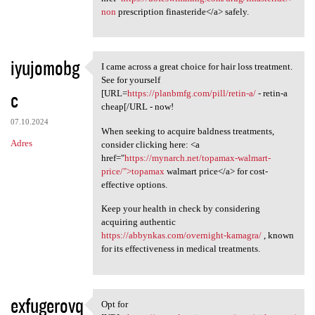
non
prescription finasteride</a> safely.
iyujomobg
I came across a great choice for hair loss treatment.
I came across a great choice
See for yourself
c
[URL=
https://planbmfg.com/pill/retin-a/
- retin-a
cheap[/URL - now!
07.10.2024
When seeking to acquire baldness treatments,
Adres
consider clicking here: <a
href="
https://mynarch.net/topamax-walmart-
price/">topamax
walmart price</a> for cost-
effective options.
Keep your health in check by considering
acquiring authentic
https://abbynkas.com/overnight-kamagra/
, known
for its effectiveness in medical treatments.
exfugerovq
Opt for
Opt for [URL=https:/