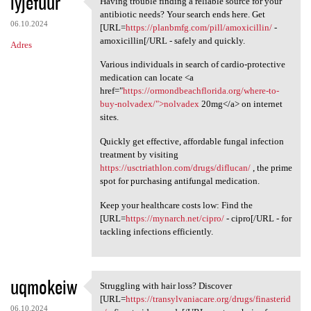
iyjefuur
Having trouble finding a reliable source for your
Having trouble finding a
o
antibiotic needs? Your search ends here. Get
06.10.2024
m
[URL=
https://planbmfg.com/pill/amoxicillin/
-
amoxicillin[/URL - safely and quickly.
Adres
e
Various individuals in search of cardio-protective
n
medication can locate <a
t
href="
https://ormondbeachflorida.org/where-to-
buy-nolvadex/">nolvadex
20mg</a> on internet
a
sites.
r
Quickly get effective, affordable fungal infection
z
treatment by visiting
e
https://usctriathlon.com/drugs/diflucan/
, the prime
spot for purchasing antifungal medication.
Keep your healthcare costs low: Find the
[URL=
https://mynarch.net/cipro/
- cipro[/URL - for
tackling infections efficiently.
uqmokeiw
Struggling with hair loss? Discover
Struggling with hair loss?
[URL=
https://transylvaniacare.org/drugs/finasterid
06.10.2024