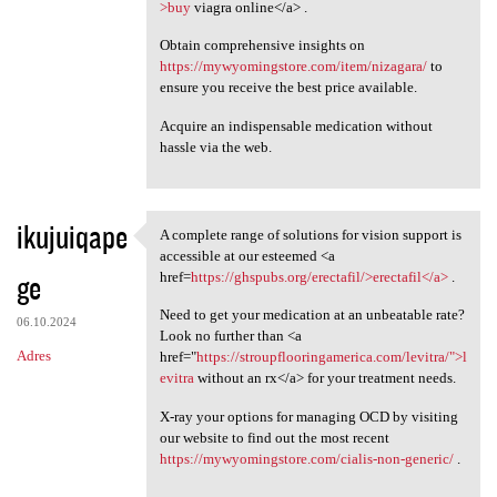
>buy
viagra online</a> .
Obtain comprehensive insights on
https://mywyomingstore.com/item/nizagara/
to
ensure you receive the best price available.
Acquire an indispensable medication without
hassle via the web.
ikujuiqape
A complete range of solutions for vision support is
A complete range of solutions
accessible at our esteemed <a
ge
href=
https://ghspubs.org/erectafil/>erectafil</a>
.
Need to get your medication at an unbeatable rate?
06.10.2024
Look no further than <a
Adres
href="
https://stroupflooringamerica.com/levitra/">l
evitra
without an rx</a> for your treatment needs.
X-ray your options for managing OCD by visiting
our website to find out the most recent
https://mywyomingstore.com/cialis-non-generic/
.