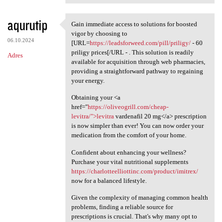
aqurutip
Gain immediate access to solutions for boosted
Gain immediate access to
vigor by choosing to
06.10.2024
[URL=
https://leadsforweed.com/pill/priligy/
- 60
priligy prices[/URL - . This solution is readily
Adres
available for acquisition through web pharmacies,
providing a straightforward pathway to regaining
your energy.
Obtaining your <a
href="
https://oliveogrill.com/cheap-
levitra/">levitra
vardenafil 20 mg</a> prescription
is now simpler than ever! You can now order your
medication from the comfort of your home.
Confident about enhancing your wellness?
Purchase your vital nutritional supplements
https://charlotteelliottinc.com/product/imitrex/
now for a balanced lifestyle.
Given the complexity of managing common health
problems, finding a reliable source for
prescriptions is crucial. That's why many opt to