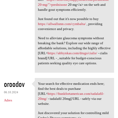
20-mg/">prednisone
20 mg</a> on the web and
handle gout symptoms efficiently.
Just found out that it's now possible to buy
https://allwallsmn.com/cymbalta/
, providing
convenience and privacy.
Need to alleviate glaucoma symptoms without
breaking the bank? Explore our wide range of
affordable solutions, including the highly effective
[URL=
https://abbynkas.com/drugs/cialis/
- cialis
brand[/URL - , suitable for budget-conscious
patients seeking quality eye care options.
oroodov
Your search for effective medication ends here;
Your search for effective
find the best deals to purchase
06.10.2024
[URL=
https://frankfortamerican.com/tadalafil-
20mg/
- tadalafil 20mg[/URL - safely via our
Adres
website.
Just discovered your solution for controlling mild
Crohn’s Disease symptoms: <a