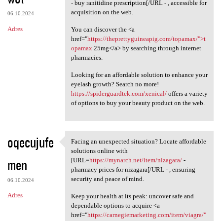
- buy ranitidine prescription[/URL - , accessible for
acquisition on the web.
06.10.2024
Adres
You can discover the <a
href="
https://theprettyguineapig.com/topamax/">t
opamax
25mg</a> by searching through internet
pharmacies.
Looking for an affordable solution to enhance your
eyelash growth? Search no more!
https://spiderguardtek.com/xenical/
offers a variety
of options to buy your beauty product on the web.
oqecujufe
Facing an unexpected situation? Locate affordable
Facing an unexpected
solutions online with
men
[URL=
https://mynarch.net/item/nizagara/
-
pharmacy prices for nizagara[/URL - , ensuring
security and peace of mind.
06.10.2024
Adres
Keep your health at its peak: uncover safe and
dependable options to acquire <a
href="
https://carnegiemarketing.com/item/viagra/"