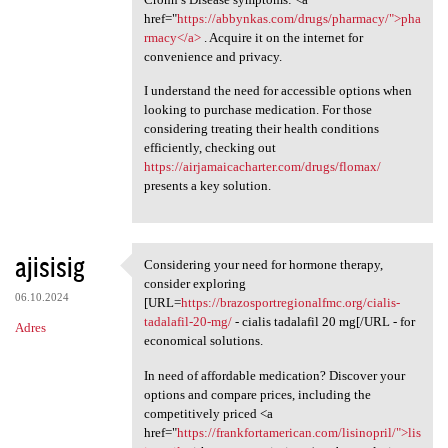
href="
https://abbynkas.com/drugs/pharmacy/">pha
rmacy</a>
. Acquire it on the internet for
convenience and privacy.
I understand the need for accessible options when
looking to purchase medication. For those
considering treating their health conditions
efficiently, checking out
https://airjamaicacharter.com/drugs/flomax/
presents a key solution.
ajisisig
Considering your need for hormone therapy,
Considering your need for
consider exploring
06.10.2024
[URL=
https://brazosportregionalfmc.org/cialis-
tadalafil-20-mg/
- cialis tadalafil 20 mg[/URL - for
Adres
economical solutions.
In need of affordable medication? Discover your
options and compare prices, including the
competitively priced <a
href="
https://frankfortamerican.com/lisinopril/">lis