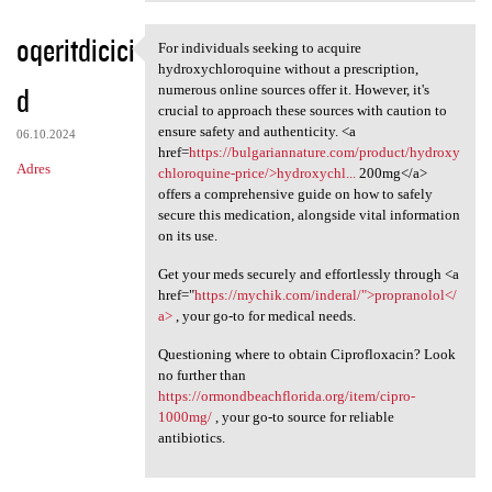
oqeritdicici
For individuals seeking to acquire
For individuals seeking to
hydroxychloroquine without a prescription,
d
numerous online sources offer it. However, it's
crucial to approach these sources with caution to
ensure safety and authenticity. <a
06.10.2024
href=
https://bulgariannature.com/product/hydroxy
Adres
chloroquine-price/>hydroxychl...
200mg</a>
offers a comprehensive guide on how to safely
secure this medication, alongside vital information
on its use.
Get your meds securely and effortlessly through <a
href="
https://mychik.com/inderal/">propranolol</
a>
, your go-to for medical needs.
Questioning where to obtain Ciprofloxacin? Look
no further than
https://ormondbeachflorida.org/item/cipro-
1000mg/
, your go-to source for reliable
antibiotics.