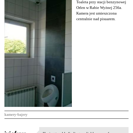
Toaleta przy stacji benzynowej
Orlen w Rabie Wyżnej 256a.
Kamera jest umieszczona
centralnie nad pisuarem.
kamery-bajery
K