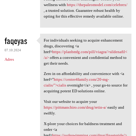
wellness with
https://thepaleomodel.com/celebrex/
, a trusted solution. Guarantee robust health by
opting for this effective remedy available online.
faqeyas
For individuals seeking to acquire enhancement
For individuals seeking to
drugs, discovering <a
07.10.2024
href=
https://planbmfg.com/pill/viagra/>sildenafil<
/a>
offers a convenient and confidential method to
Adres
get their needs.
Zero in on affordability and convenience with <a
href="
https://center4family.com/20-mg-
cialis/">cialis
overnight</a> , your go-to source for
acquiring potent ED solutions online.
Visit our website to acquire your
https://pittmanchiro.com/drug/retin-a/
easily and
swiftly.
X-plore your choices for baldness treatment and
order <a
href=
https://uofeswimming.com/drug/finasteride/>