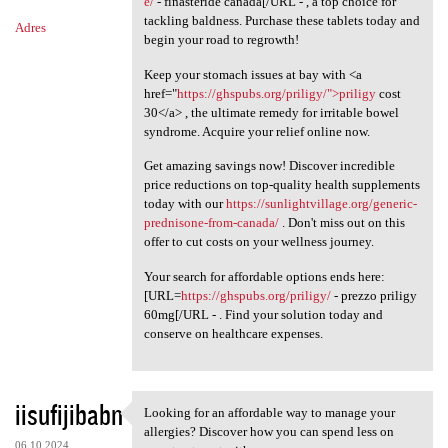
e/
- finasteride canada[/URL - , a top choice for
tackling baldness. Purchase these tablets today and
Adres
begin your road to regrowth!
Keep your stomach issues at bay with <a
href="
https://ghspubs.org/priligy/">priligy
cost
30</a> , the ultimate remedy for irritable bowel
syndrome. Acquire your relief online now.
Get amazing savings now! Discover incredible
price reductions on top-quality health supplements
today with our
https://sunlightvillage.org/generic-
prednisone-from-canada/
. Don't miss out on this
offer to cut costs on your wellness journey.
Your search for affordable options ends here:
[URL=
https://ghspubs.org/priligy/
- prezzo priligy
60mg[/URL - . Find your solution today and
conserve on healthcare expenses.
iisufijibabn
Looking for an affordable way to manage your
Looking for an affordable way
allergies? Discover how you can spend less on
06.10.2024