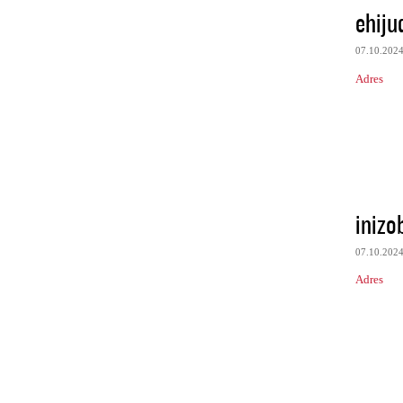
ehiju
07.10.202
Adres
inizo
07.10.202
Adres