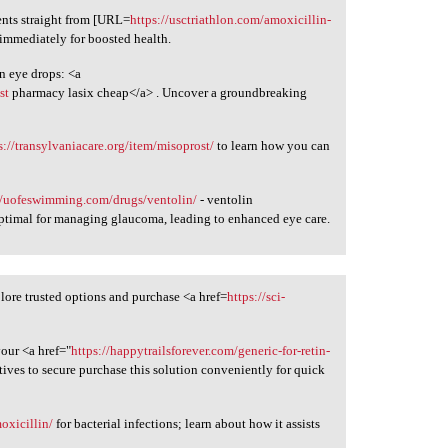
ts straight from [URL=
https://usctriathlon.com/amoxicillin-
immediately for boosted health.
in eye drops: <a
st
pharmacy lasix cheap</a> . Uncover a groundbreaking
s://transylvaniacare.org/item/misoprost/
to learn how you can
//uofeswimming.com/drugs/ventolin/
- ventolin
ptimal for managing glaucoma, leading to enhanced eye care.
lore trusted options and purchase <a href=
https://sci-
your <a href="
https://happytrailsforever.com/generic-for-retin-
tives to secure purchase this solution conveniently for quick
oxicillin/
for bacterial infections; learn about how it assists