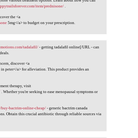
xplore various treatment options. Learn about how you can
appytrailsforever.com/item/prednisone/
.
cover the <a
sone
5mg</a> to budget on your prescription.
omotions.com/tadalafil/
- getting tadalafil online[/URL - can
deals.
ncern, discover <a
l
in peter</a> for alleviation. This product provides an
ment therapy, visit
/
. Whether you're seeking to ease menopausal symptoms or
s/buy-bactrim-online-cheap/
- generic bactrim canada
s. Obtain this crucial antibiotic through reliable sources via