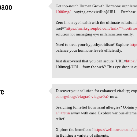
baoo
Get top-notch Human Growth Hormone supplemen
Get top-notch Human Growth
1000mg/
- buying amoxicillin[/URL - . Purchase 
4
Zero in on eye health with the ultimate solution 
href="
https://marksgroupbd.com/lasix/">northwe
solution for managing eye inflammation easily.
Need to treat your hypothyroidism? Explore
http
balance your hormone levels efficiently.
Just discovered that you can secure [URL=
https:
100mcg[/URL - from the web? This eye-drop is o
re
Discover your solution for enhanced vitality; exp
Discover your solution for
ed.org/drugs/viagra/>viagra</a>
now.
4
Searching for relief from nasal allergies? Obtain 
a/">retin
a</a> with ease. Explore various alterna
relief.
X-plore the benefits of
https://wellnowuc.com/am
in fighting a variety of ailments.