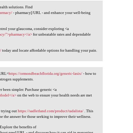
ealth solutions. Find
harmacy/
- pharmacy[/URL - and enhance your well-being
ontrol your glaucoma, consider exploring <a
macy/">pharmacy</a>
for unbeatable rates and dependable
/
today and locate affordable options for handling your pain.
[URL=
https://ormondbeachflorida.org/generic-lasix/
- how to
estrogen supplements.
r been simpler. Purchase generic <a
rlodel</a>
on the web to ensure your health needs are met
 trying out
https://sadlerland.com/product/tadalista/
. This
be the answer for those seeking to improve their wellness.
Explore the benefits of
ithout pres[/URL - and discover how it can aid in managing