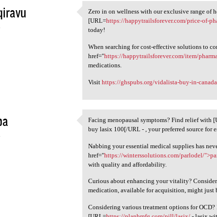
qiravu
Zero in on wellness with our exclusive range of h
Zero in on wellness with our
[URL=
https://happytrailsforever.com/price-of-p
4
today!
When searching for cost-effective solutions to c
href="
https://happytrailsforever.com/item/phar
medications.
Visit
https://ghspubs.org/vidalista-buy-in-canada
ba
Facing menopausal symptoms? Find relief with 
Facing menopausal symptoms?
buy lasix 100[/URL - , your preferred source for 
4
Nabbing your essential medical supplies has neve
href="
https://winterssolutions.com/parlodel/">pa
with quality and affordability.
Curious about enhancing your vitality? Consider
medication, available for acquisition, might just 
Considering various treatment options for OCD? 
[URL=
https://planbmfg.com/pill/lasix/
- lasix w