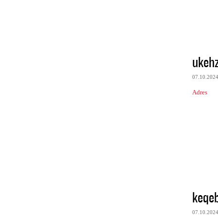
ukeh
07.10.202
Adres
keqe
07.10.202