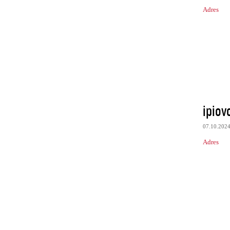
Adres
ipiov
07.10.202
Adres