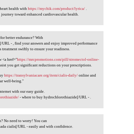
heart health with
https://mychik.com/product/lyrica/
.
 journey toward enhanced cardiovascular health.
n for better endurance? With
l[/URL - , find your answers and enjoy improved performance
 treatment swiftly to ensure your readiness.
w <a href="
https://mrcpromotions.com/pill/stromectol-online-
sist you get significant reductions on your prescriptions.
buy
https://transylvaniacare.org/item/cialis-daily/
online and
ar well-being."
nternet with our easy guide.
rothiazide/
- where to buy hydrochlorothiazide[/URL - .
ion? No need to worry! You can
ada cialis[/URL - easily and with confidence.