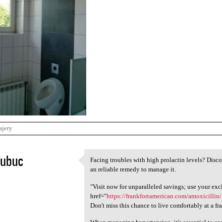
ajery
fubuc
Facing troubles with high prolactin levels? Disco
Facing troubles with high
an reliable remedy to manage it.
4
"Visit now for unparalleled savings; use your exc
href="
https://frankfortamerican.com/amoxicillin
Don't miss this chance to live comfortably at a fra