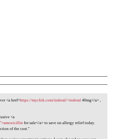
ver <a href=
https://mychik.com/inderal/>inderal
40mg</a> ,
lusive <a
/">amoxicillin
for sale</a> to save on allergy relief today.
ction of the cost."