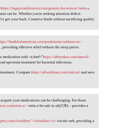
=
https://happytrailsforever.com/generic-for-retin-a/>retin-a
ment can be. Whether you're seeking attention deficit
ve got your back. Conserve funds without sacrificing quality.
ttps://frankfortamerican.com/prednisone-without-rx/
-
, providing effective relief without the steep prices.
me medication with <a href="
https://abbynkas.com/amoxil-
d-spectrum treatment for bacterial infections.
r treatment. Compare
https://allwallsmn.com/xenical/
and save
 acquire your medications can be challenging. For those
ore.com/retin-a/
- retin-a for sale in uk[/URL - provides a
raphy.com/clonidine/">clonidine</a>
via the web, providing a