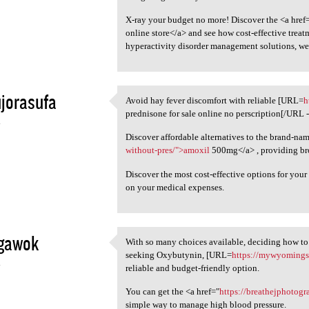
X-ray your budget no more! Discover the <a href
online store</a> and see how cost-effective treat
hyperactivity disorder management solutions, we'
jorasufa
Avoid hay fever discomfort with reliable [URL=
h
Avoid hay fever discomfort
prednisone for sale online no perscription[/URL - 
4
Discover affordable alternatives to the brand-na
without-pres/">amoxil
500mg</a> , providing broa
Discover the most cost-effective options for you
on your medical expenses.
igawok
With so many choices available, deciding how to
With so many choices
seeking Oxybutynin, [URL=
https://mywyomingst
4
reliable and budget-friendly option.
You can get the <a href="
https://breathejphotog
simple way to manage high blood pressure.