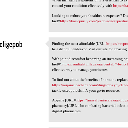
When managing hypertension, it's essential to e
control your condition effectively with
https://h
Looking to reduce your healthcare expenses? Dis
href=
https://basicpurity.com/prednisone/>predni
eligepob
Finding the most affordable [URL=
https://mrcpr
Finding the most affordable
be a difficult endeavor. Visit our site for amazing 
4
With joint discomfort becoming an increasing co
href="
https://sunlightvillage.org/bentyl/">benty
effective way to manage your issues.
To find out about the benefits of hormone replace
https://airjamaicacharter.com/drugs/doxycycline
tackle osteoporosis, it’s your go-to resource.
Acquire [URL=
https://transylvaniacare.org/drug
pharmacy[/URL - for combating bacterial infection
digital pharmacies.