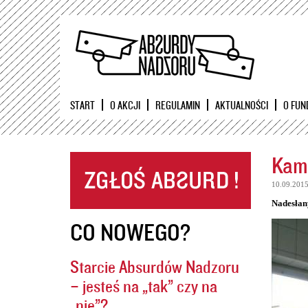
START
O AKCJI
REGULAMIN
AKTUALNOŚCI
O FUN
Kame
10.09.201
Nadesłan
CO NOWEGO?
Starcie Absurdów Nadzoru
– jesteś na „tak” czy na
„nie”?