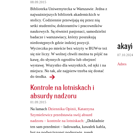
t
08.09.2015
a
Biblioteka Uniwersytecka w Warszawie. Jedna z
najważniejszych bibliotek akademickich w
r
stolicy. Codziennie przewijają się przez nią
z
setki studentów, doktorantów i pracowników
naukowych. Są również pasjonaci, samodzielni
e
badacze i warszawiacy, którzy poszukują
akayi
niedostępnych gdzie indziej pozycji.
Wycieczka po mieście bez wizyty w BUW-ie też
się nie liczy. W wolnej chwili można tu pójść na
07.10.202
kawę, do słynnych ogrodów lub obejrzeć
Adres
wystawę. Wszystko dla wszystkich, od ręki i na
miejscu. No tak, ale najpierw trzeba się dostać
do środka.
Kontrole na lotniskach i
absurdy nadzoru
01.09.2015
Na łamach
Dziennika Opinii, Katarzyna
Szymielewicz przedstawia swój absurd
nadzoru – kontrole na lotniskach
: „Dokładnie
ten sam przedmiot – ładowarka, kawałek kabla,
but na podwyższonej podeszwie, pasek,