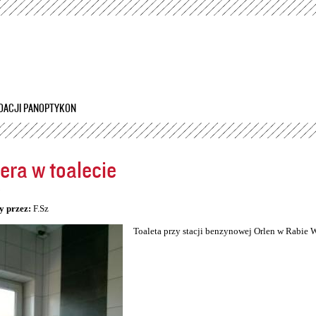
Przejdź
do
treści
DACJI PANOPTYKON
ra w toalecie
5
y przez:
F.Sz
Toaleta przy stacji benzynowej Orlen w Rabie 