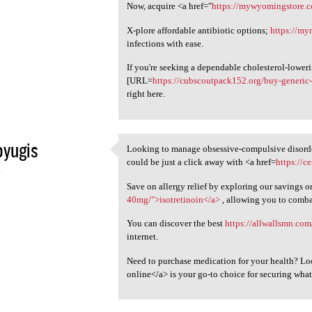
Now, acquire <a href="
https://mywyomingstore.
X-plore affordable antibiotic options;
https://my
infections with ease.
If you're seeking a dependable cholesterol-lower
[URL=
https://cubscoutpack152.org/buy-generic
right here.
oyugis
Looking to manage obsessive-compulsive disorder
Looking to manage obsessive
could be just a click away with <a href=
https://c
4
Save on allergy relief by exploring our savings o
40mg/">isotretinoin</a>
, allowing you to comb
You can discover the best
https://allwallsmn.com
internet.
Need to purchase medication for your health? Loo
online</a> is your go-to choice for securing wha