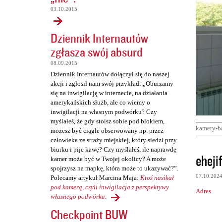
03.10.2015
Dziennik Internautów
zgłasza swój absurd
08.09.2015
Dziennik Internautów dołączył się do naszej
akcji i zgłosił nam swój przykład: „Oburzamy
się na inwigilację w internecie, na działania
amerykańskich służb, ale co wiemy o
inwigilacji na własnym podwórku? Czy
myślałeś, że gdy stoisz sobie pod blokiem,
kamery-b
możesz być ciągle obserwowany np. przez
człowieka ze straży miejskiej, który siedzi przy
biurku i pije kawę? Czy myślałeś, ile naprawdę
K
eheji
kamer może być w Twojej okolicy? A może
o
spojrzysz na mapkę, która może to ukazywać?”.
07.10.202
Polecamy artykuł Marcina Maja:
Ktoś nasikał
m
pod kamerą, czyli inwigilacja z perspektywy
Adres
e
własnego podwórka
.
n
Checkpoint BUW