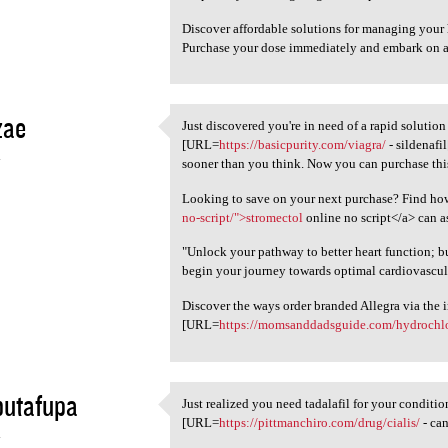
Discover affordable solutions for managing your 
Purchase your dose immediately and embark on a
zae
Just discovered you're in need of a rapid solutio
Just discovered you're in
[URL=
https://basicpurity.com/viagra/
- sildenafi
4
sooner than you think. Now you can purchase this
Looking to save on your next purchase? Find ho
no-script/">stromectol
online no script</a> can as
"Unlock your pathway to better heart function; 
begin your journey towards optimal cardiovascul
Discover the ways order branded Allegra via the i
[URL=
https://momsanddadsguide.com/hydrochlo
butafupa
Just realized you need tadalafil for your condit
Just realized you need
[URL=
https://pittmanchiro.com/drug/cialis/
- can
4