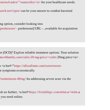
com/nolvadex/">tamoxifen</a>
for your healthcare needs.
narch.net/cipro/
can be your answer to combat bacterial
ing option, consider looking into
-prednisone/
- prednisone[/URL - , available for acquisition
 (OCD)? Explore reliable treatment options. Your solution
enter4family.com/cialis-20-mg-price/>cialis
20mg price</a> .
n <a href="
https://allwallsmn.com/isotretinoin-
at symptoms economically.
/isotretinoin-40mg/
for addressing severe acne via the
k no further; <a href=
https://livinlifepc.com/retin-a/>retin
a
t you need online.