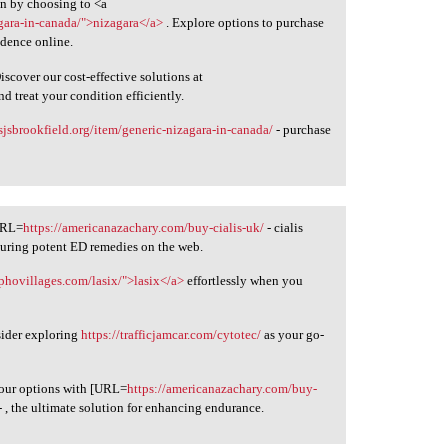
on by choosing to <a
agara-in-canada/">nizagara</a>
. Explore options to purchase
idence online.
iscover our cost-effective solutions at
nd treat your condition efficiently.
/sjsbrookfield.org/item/generic-nizagara-in-canada/
- purchase
[URL=
https://americanazachary.com/buy-cialis-uk/
- cialis
curing potent ED remedies on the web.
/phovillages.com/lasix/">lasix</a>
effortlessly when you
nsider exploring
https://trafficjamcar.com/cytotec/
as your go-
 your options with [URL=
https://americanazachary.com/buy-
- , the ultimate solution for enhancing endurance.