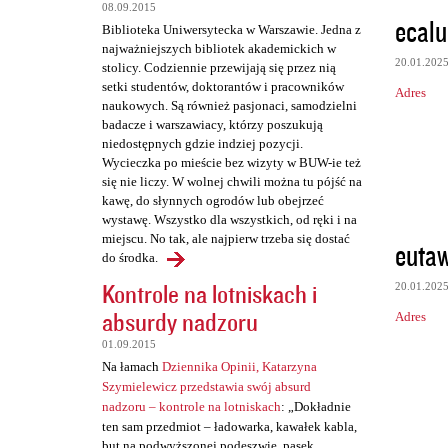
t
08.09.2015
ecalu
a
Biblioteka Uniwersytecka w Warszawie. Jedna z
najważniejszych bibliotek akademickich w
r
20.01.202
stolicy. Codziennie przewijają się przez nią
z
setki studentów, doktorantów i pracowników
Adres
naukowych. Są również pasjonaci, samodzielni
e
badacze i warszawiacy, którzy poszukują
niedostępnych gdzie indziej pozycji.
Wycieczka po mieście bez wizyty w BUW-ie też
się nie liczy. W wolnej chwili można tu pójść na
kawę, do słynnych ogrodów lub obejrzeć
wystawę. Wszystko dla wszystkich, od ręki i na
miejscu. No tak, ale najpierw trzeba się dostać
euta
do środka.
Kontrole na lotniskach i
20.01.202
absurdy nadzoru
Adres
01.09.2015
Na łamach
Dziennika Opinii, Katarzyna
Szymielewicz przedstawia swój absurd
nadzoru – kontrole na lotniskach
: „Dokładnie
ten sam przedmiot – ładowarka, kawałek kabla,
but na podwyższonej podeszwie, pasek,