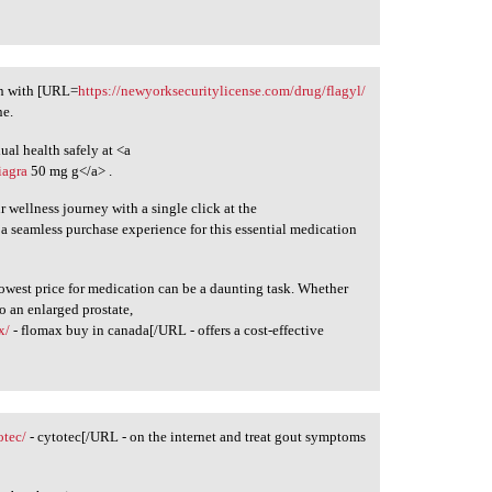
ion with [URL=
https://newyorksecuritylicense.com/drug/flagyl/
ne.
ual health safely at <a
iagra
50 mg g</a> .
r wellness journey with a single click at the
 a seamless purchase experience for this essential medication
lowest price for medication can be a daunting task. Whether
o an enlarged prostate,
x/
- flomax buy in canada[/URL - offers a cost-effective
otec/
- cytotec[/URL - on the internet and treat gout symptoms