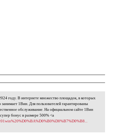
2024 году. В интернете множество площадок, в которых
ю занимает 1Вин. Для пользователей гарантированы
чественное обслуживание. На официальном сайте 1Вин
супер бонус в размере 500% <a
p?id=%201win%20%D0%BA%D0%B0%D0%B7%D0%B8...