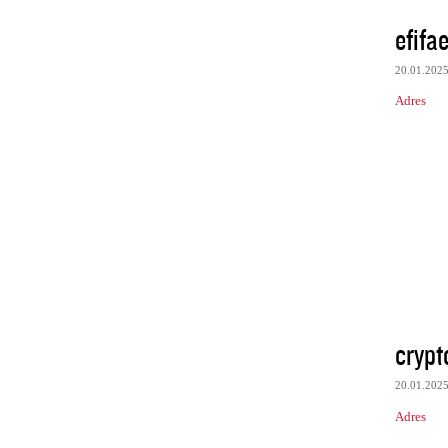
efifa
20.01.202
Adres
cryp
20.01.202
Adres