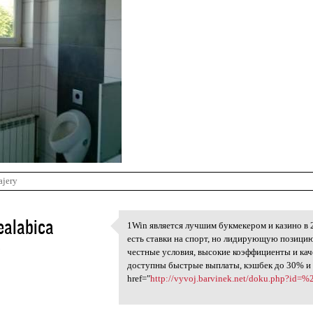
ajery
ealabica
1Win является лучшим букмекером и казино в 
1Win является лучшим
есть ставки на спорт, но лидирующую позици
5
честные условия, высокие коэффициенты и ка
доступны быстрые выплаты, кэшбек до 30% и 
href="
http://vyvoj.barvinek.net/doku.ph