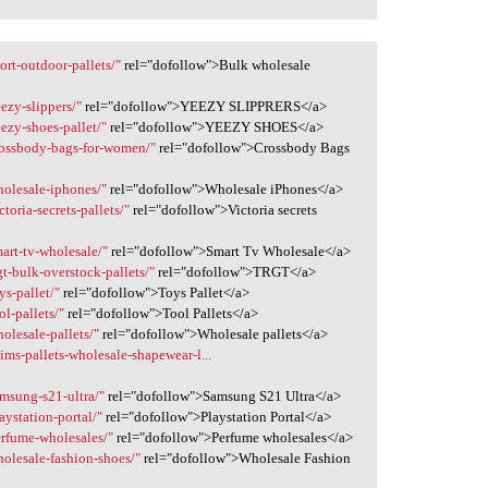
ort-outdoor-pallets/"
rel="dofollow">Bulk wholesale
ezy-slippers/"
rel="dofollow">YEEZY SLIPPRERS</a>
ezy-shoes-pallet/"
rel="dofollow">YEEZY SHOES</a>
crossbody-bags-for-women/"
rel="dofollow">Crossbody Bags
holesale-iphones/"
rel="dofollow">Wholesale iPhones</a>
toria-secrets-pallets/"
rel="dofollow">Victoria secrets
art-tv-wholesale/"
rel="dofollow">Smart Tv Wholesale</a>
gt-bulk-overstock-pallets/"
rel="dofollow">TRGT</a>
ys-pallet/"
rel="dofollow">Toys Pallet</a>
l-pallets/"
rel="dofollow">Tool Pallets</a>
olesale-pallets/"
rel="dofollow">Wholesale pallets</a>
ims-pallets-wholesale-shapewear-l...
amsung-s21-ultra/"
rel="dofollow">Samsung S21 Ultra</a>
aystation-portal/"
rel="dofollow">Playstation Portal</a>
erfume-wholesales/"
rel="dofollow">Perfume wholesales</a>
holesale-fashion-shoes/"
rel="dofollow">Wholesale Fashion