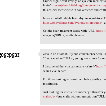
Unlock significant savings on eye care medicati
href="
https://sjsbrookfield.org/item/generic-niz
this crucial medicine with convenience and conf
In search of affordable heart rhythm regulators? D
https://phovillages.com/hydroxychloroquine/
, a
Get the heart treatment easily with [URL=
https:/
nizagara[/URL - , available now.
gogepgaz
Zero in on affordability and convenience with 
Zero in on affordability and
20mg canadian[/URL - , your go-to source for se
5
I discovered that you can secure <a href="
https:/
search via the web.
For those looking to boost their hair growth, co
to solution.
Just looking for intensified intimacy? Discover
cialis-uk/
- buy cialis without prescription[/URL 