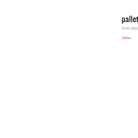
palle
20.01.202
Adres