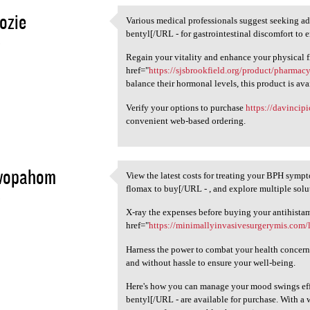
ozie
Various medical professionals suggest seeking 
Various medical professionals
bentyl[/URL - for gastrointestinal discomfort to en
5
Regain your vitality and enhance your physical fi
href="
https://sjsbrookfield.org/product/pharma
balance their hormonal levels, this product is ava
Verify your options to purchase
https://davincipi
convenient web-based ordering.
wopahom
View the latest costs for treating your BPH sym
View the latest costs for
flomax to buy[/URL - , and explore multiple solut
5
X-ray the expenses before buying your antihistam
href="
https://minimallyinvasivesurgerymis.com/l
Harness the power to combat your health concern
and without hassle to ensure your well-being.
Here's how you can manage your mood swings ef
bentyl[/URL - are available for purchase. With a 