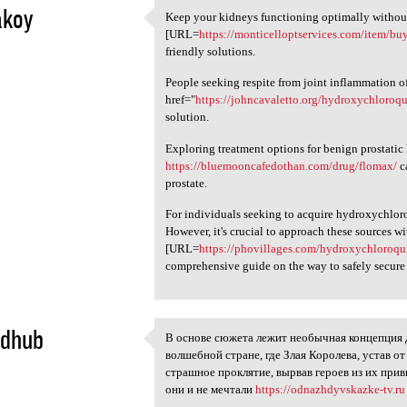
akoy
Keep your kidneys functioning optimally withou
Keep your kidneys functioning
[URL=
https://monticelloptservices.com/item/bu
5
friendly solutions.
People seeking respite from joint inflammation of
href="
https://johncavaletto.org/hydroxychloroq
solution.
Exploring treatment options for benign prostati
https://bluemooncafedothan.com/drug/flomax/
c
prostate.
For individuals seeking to acquire hydroxychloro
However, it's crucial to approach these sources wi
[URL=
https://phovillages.com/hydroxychloroqu
comprehensive guide on the way to safely secure t
ldhub
В основе сюжета лежит необычная концепция д
В основе сюжета лежит
волшебной стране, где Злая Королева, устав о
5
страшное проклятие, вырвав героев из их при
они и не мечтали
https://odnazhdyvskazke-tv.ru