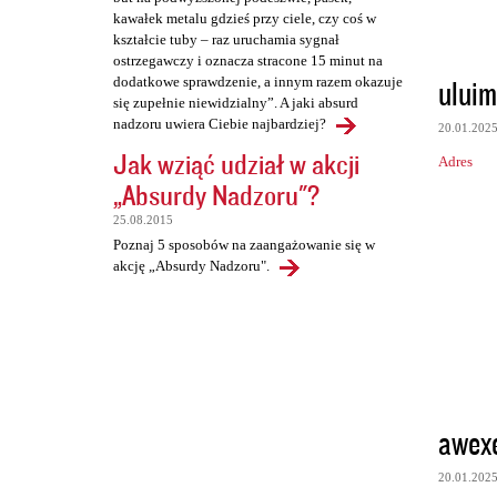
kawałek metalu gdzieś przy ciele, czy coś w
kształcie tuby – raz uruchamia sygnał
ostrzegawczy i oznacza stracone 15 minut na
uluim
dodatkowe sprawdzenie, a innym razem okazuje
się zupełnie niewidzialny”. A jaki absurd
nadzoru uwiera Ciebie najbardziej?
20.01.202
Jak wziąć udział w akcji
Adres
„Absurdy Nadzoru"?
25.08.2015
Poznaj 5 sposobów na zaangażowanie się w
akcję „Absurdy Nadzoru".
awex
20.01.202