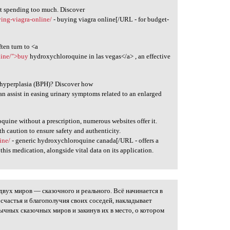
t spending too much. Discover
ying-viagra-online/
- buying viagra online[/URL - for budget-
ten turn to <a
uine/">buy
hydroxychloroquine in las vegas</a> , an effective
c hyperplasia (BPH)? Discover how
an assist in easing urinary symptoms related to an enlarged
quine without a prescription, numerous websites offer it.
th caution to ensure safety and authenticity.
ine/
- generic hydroxychloroquine canada[/URL - offers a
his medication, alongside vital data on its application.
вух миров — сказочного и реального. Всё начинается в
т счастья и благополучия своих соседей, накладывает
вычных сказочных миров и закинув их в место, о котором