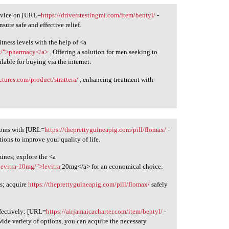
advice on [URL=
https://driverstestingmi.com/item/bentyl/
-
sure safe and effective relief.
tness levels with the help of <a
cy/">pharmacy</a>
. Offering a solution for men seeking to
ilable for buying via the internet.
ctures.com/product/strattera/
, enhancing treatment with
ptoms with [URL=
https://theprettyguineapig.com/pill/flomax/
-
ions to improve your quality of life.
ines; explore the <a
evitra-10mg/">levitra
20mg</a> for an economical choice.
s; acquire
https://theprettyguineapig.com/pill/flomax/
safely
fectively: [URL=
https://airjamaicacharter.com/item/bentyl/
-
wide variety of options, you can acquire the necessary