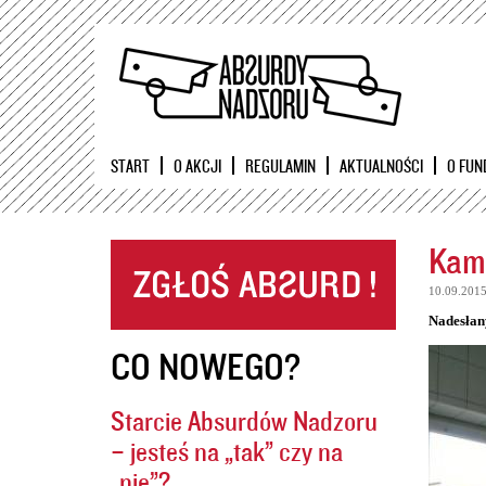
START
O AKCJI
REGULAMIN
AKTUALNOŚCI
O FUN
Kame
10.09.201
Nadesłan
CO NOWEGO?
Starcie Absurdów Nadzoru
– jesteś na „tak” czy na
„nie”?