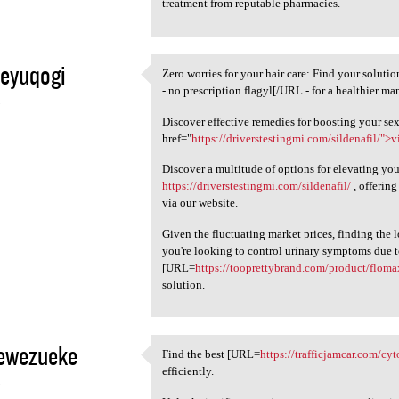
treatment from reputable pharmacies.
eyuqogi
Zero worries for your hair care: Find your solut
Zero worries for your hair
- no prescription flagyl[/URL - for a healthier ma
5
Discover effective remedies for boosting your sex
href="
https://driverstestingmi.com/sildenafil/">v
Discover a multitude of options for elevating you
https://driverstestingmi.com/sildenafil/
, offering
via our website.
Given the fluctuating market prices, finding the 
you're looking to control urinary symptoms due t
[URL=
https://tooprettybrand.com/product/floma
solution.
ewezueke
Find the best [URL=
https://trafficjamcar.com/cyt
Find the best [URL=https:/
efficiently.
5