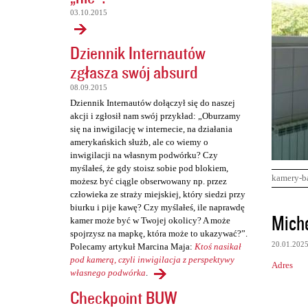
03.10.2015
Dziennik Internautów
zgłasza swój absurd
08.09.2015
Dziennik Internautów dołączył się do naszej
akcji i zgłosił nam swój przykład: „Oburzamy
się na inwigilację w internecie, na działania
amerykańskich służb, ale co wiemy o
inwigilacji na własnym podwórku? Czy
myślałeś, że gdy stoisz sobie pod blokiem,
kamery-b
możesz być ciągle obserwowany np. przez
człowieka ze straży miejskiej, który siedzi przy
biurku i pije kawę? Czy myślałeś, ile naprawdę
K
Mich
kamer może być w Twojej okolicy? A może
o
spojrzysz na mapkę, która może to ukazywać?”.
20.01.202
Polecamy artykuł Marcina Maja:
Ktoś nasikał
m
pod kamerą, czyli inwigilacja z perspektywy
Adres
e
własnego podwórka
.
n
Checkpoint BUW