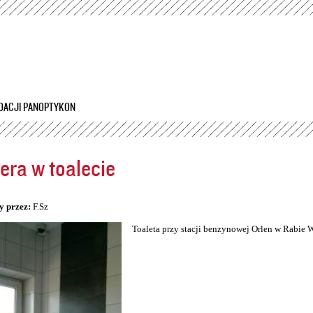
Przejdź
do
treści
DACJI PANOPTYKON
ra w toalecie
5
y przez:
F.Sz
Toaleta przy stacji benzynowej Orlen w Rabie 