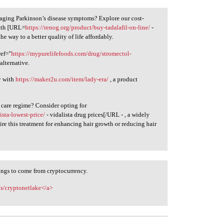
naging Parkinson’s disease symptoms? Explore our cost-
with [URL=
https://renog.org/product/buy-tadalafil-on-line/
-
e way to a better quality of life affordably.
ref="
https://mypurelifefoods.com/drug/stromectol-
alternative.
y with
https://maker2u.com/item/lady-era/
, a product
ir care regime? Consider opting for
ista-lowest-price/
- vidalista drug prices[/URL - , a widely
re this treatment for enhancing hair growth or reducing hair
hings to come from cryptocurrency.
e/s/cryptonetlake</a>