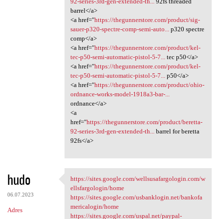
92-series-3rd-gen-extended-th...
92fs threaded
barrel</a>
<a href="
https://thegunnerstore.com/product/sig-
sauer-p320-spectre-comp-semi-auto...
p320 spectre
comp</a>
<a href="
https://thegunnerstore.com/product/kel-
tec-p50-semi-automatic-pistol-5-7...
tec p50</a>
<a href="
https://thegunnerstore.com/product/kel-
tec-p50-semi-automatic-pistol-5-7...
p50</a>
<a href="
https://thegunnerstore.com/product/ohio-
ordnance-works-model-1918a3-bar-...
ordnance</a>
<a
href="
https://thegunnerstore.com/product/beretta-
92-series-3rd-gen-extended-th...
barrel for beretta
92fs</a>
hudo
https://sites.google.com/wellsusafargologin.com/w
https://sites.google.com
ellsfargologin/home
06.07.2023
https://sites.google.com/usbanklogin.net/bankofa
mericalogin/home
Adres
https://sites.google.com/uspal.net/paypal-