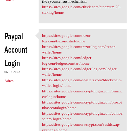
(PoS) consensus mechanism.
https://sites.google.com/ethstk.com/ethereum-20-
staking/home
Paypal
https://sites.google.com/trezor-
https://sites.google.com
log.com/trezoriostart/home
Account
https://sites.google.com/trezor-log.com/trezor-
wallet/home
https://sites.google.com/ledger-
Login
log.com/ledgercomstart/home
https://sites.google.com/ledger-log.com/ledger-
06.07.2023
wallet/home
https://sites.google.com/e-walets.com/blockchain-
Adres
wallet-login/home
https://sites.google.com/mcryptologin.com/binanc
euslogin/home
https://sites.google.com/mcryptologin.com/procoi
nbasecomlogin/home
https://sites.google.com/mcryptologin.com/coinba
se-pro-login/home
https://sites.google.com/nwcrypt.com/sushiswap-
exchange/home