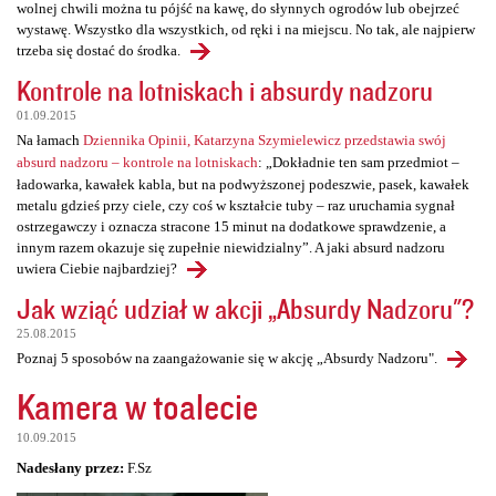
wolnej chwili można tu pójść na kawę, do słynnych ogrodów lub obejrzeć
wystawę. Wszystko dla wszystkich, od ręki i na miejscu. No tak, ale najpierw
trzeba się dostać do środka.
Kontrole na lotniskach i absurdy nadzoru
01.09.2015
Na łamach
Dziennika Opinii, Katarzyna Szymielewicz przedstawia swój
absurd nadzoru – kontrole na lotniskach
: „Dokładnie ten sam przedmiot –
ładowarka, kawałek kabla, but na podwyższonej podeszwie, pasek, kawałek
metalu gdzieś przy ciele, czy coś w kształcie tuby – raz uruchamia sygnał
ostrzegawczy i oznacza stracone 15 minut na dodatkowe sprawdzenie, a
innym razem okazuje się zupełnie niewidzialny”. A jaki absurd nadzoru
uwiera Ciebie najbardziej?
Jak wziąć udział w akcji „Absurdy Nadzoru"?
25.08.2015
Poznaj 5 sposobów na zaangażowanie się w akcję „Absurdy Nadzoru".
Kamera w toalecie
10.09.2015
Nadesłany przez:
F.Sz