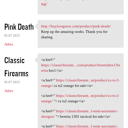
mg/
Pink Death
http://buylowgreen.com/product/pink-death/
http://buylowgreen.com
Keep up the amazing works. Thank you for
05.07.2023
sharing.
Adres
Classic
<a href="
<a href=" https:/
https://classicfirearm....com/product/berettabrx1/be
Firearms
retta
brx1</a>
<a href="
https://classicfirearm...m/product/cz-ts-2-
05.07.2023
orange/
cz ts2 orange for sale</a>
Adres
<a href="
https://classicfirearm...m/product/cz-ts-2-
orange/
"> cz ts2 orange</a>
<a href="
https://classicfirearm...l-semi-automatic-
shotgun/
"> beretta 1301 tactical for sale</a>
<a href="
https://classicfirearm...l-semi-automatic-