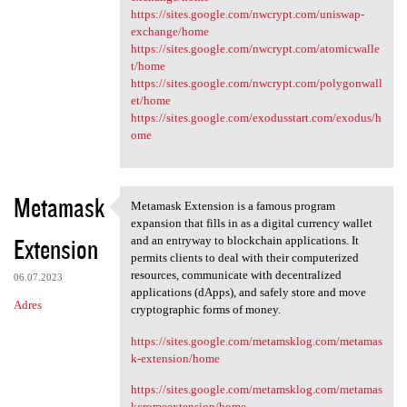
https://sites.google.com/nwcrypt.com/uniswap-
exchange/home
https://sites.google.com/nwcrypt.com/atomicwalle
t/home
https://sites.google.com/nwcrypt.com/polygonwall
et/home
https://sites.google.com/exodusstart.com/exodus/h
ome
Metamask
Metamask Extension is a famous program
Metamask Extension is a
expansion that fills in as a digital currency wallet
Extension
and an entryway to blockchain applications. It
permits clients to deal with their computerized
resources, communicate with decentralized
06.07.2023
applications (dApps), and safely store and move
Adres
cryptographic forms of money.
https://sites.google.com/metamsklog.com/metamas
k-extension/home
https://sites.google.com/metamsklog.com/metamas
kcromeextension/home