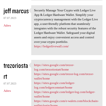
jeff marcus
Securely Manage Your Crypto with Ledger Live
Securely Manage Your Crypto
App & Ledger Hardware Wallet. Simplify your
07.07.2023
cryptocurrency management with the Ledger Live
app, a user-friendly platform that seamlessly
Adres
integrates with the robust security features of the
Ledger Hardware Wallet. Safeguard your digital
assets and enjoy convenient access and control
over your crypto portfolio.
https://ledgerlivewall.com/
trezoriosta
https://sites.google.com/trezor-
https://sites.google.com
log.com/trezoriostart/home
rt
https://sites.google.com/trezor-log.com/trezor-
wallet/home
https://sites.google.com/ledger-
07.07.2023
log.com/ledgercomstart/home
Adres
https://sites.google.com/ledger-log.com/ledger-
wallet/home
https://sites.google.com/e-walets.com/blockchain-
wallet-login/home