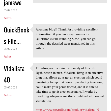
jamswe
05.07.2023
Adres
QuickBook
Awesome blog!! Thank for providing excellent
Awesome blog!! Thank for
information. if you have any issues with
s File...
QuickBooks File Running Slow , you can go
through the detailed steps mentioned in this
article.
05.07.2023
Adres
Vidalista
This drug used within the remedy of Erectile
This drug used within the
Dysfunction in men. Vidalista 40mg is an effective
40
drug that allows guys get an erection which could
remaining for up to 4 hours. Ejaculating in among
could make your penis flaccid, and it is able to
05.07.2023
take time to get it erect once more. It works by
Adres
providing adequate erection combined with sexual
stimulation.
https://www.powpills.com/product/vidalista-40-