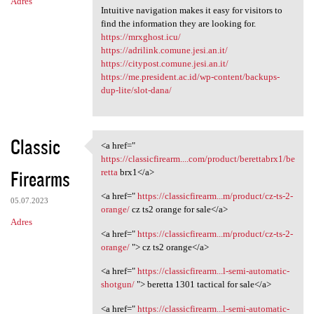
Adres
Intuitive navigation makes it easy for visitors to
find the information they are looking for.
https://mrxghost.icu/
https://adrilink.comune.jesi.an.it/
https://citypost.comune.jesi.an.it/
https://me.president.ac.id/wp-content/backups-
dup-lite/slot-dana/
Classic
<a href="
<a href=" https:/
https://classicfirearm....com/product/berettabrx1/be
Firearms
retta
brx1</a>
<a href="
https://classicfirearm...m/product/cz-ts-2-
05.07.2023
orange/
cz ts2 orange for sale</a>
Adres
<a href="
https://classicfirearm...m/product/cz-ts-2-
orange/
"> cz ts2 orange</a>
<a href="
https://classicfirearm...l-semi-automatic-
shotgun/
"> beretta 1301 tactical for sale</a>
<a href="
https://classicfirearm...l-semi-automatic-