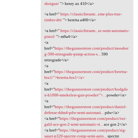
shotgun/
"> henry ax 410</a>
<a href="
https://classicfirearm...eme-plus-true-
timber-drt/
"> beretta a400</a>
<a href="
https://classicfirearm...ze-semi-automatic-
pistol/
"> m9a4</a>
<a
href="
https://thegunnerstore.com/product/mossber
g-590-retrograde-pump-action-s...
590
retrograde</a>
<a
href="
https://thegunnerstore.com/product/beretta-
brx1/">beretta.brx1</a>
<a
href="
https://thegunnerstore.com/product/hodgdo
n-h1000-smokeless-gun-powder/">...
powder</a>
<a
href="
https://thegunnerstore.com/product/daniel-
defense-ddm4-pdw-semi-automati...
pdw</a>
<a href="
https://thegunnerstore.com/product/iwi-
galil-ace-gen-2-semi-automatic-ri...
ace gen 2</a>
<a href="
https://thegunnerstore.com/product/sig-
sauer-p320-spectre-comp-semi-auto...
spectre