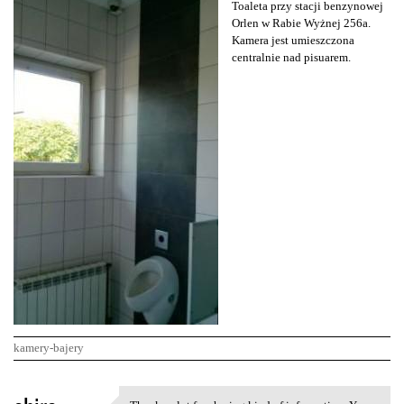
Toaleta przy stacji benzynowej
Orlen w Rabie Wyżnej 256a.
Kamera jest umieszczona
centralnie nad pisuarem.
kamery-bajery
K