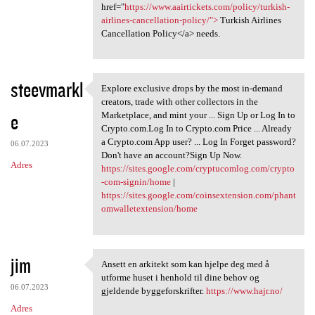
href="
https://www.aairtickets.com/policy/turkish-
airlines-cancellation-policy/">
Turkish Airlines
Cancellation Policy</a> needs.
steevmarkl
Explore exclusive drops by the most in-demand
Explore exclusive drops by
creators, trade with other collectors in the
e
Marketplace, and mint your ... Sign Up or Log In to
Crypto.com.Log In to Crypto.com Price ... Already
a Crypto.com App user? ... Log In Forget password?
06.07.2023
Don't have an account?Sign Up Now.
Adres
https://sites.google.com/cryptucomlog.com/crypto
-com-signin/home
|
https://sites.google.com/coinsextension.com/phant
omwalletextension/home
jim
Ansett en arkitekt som kan hjelpe deg med å
Ansett en arkitekt som kan
utforme huset i henhold til dine behov og
06.07.2023
gjeldende byggeforskrifter.
https://www.hajr.no/
Adres