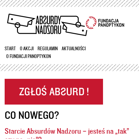
Przejdź
do
treści
START
O AKCJI
REGULAMIN
AKTUALNOŚCI
O FUNDACJI PANOPTYKON
CO NOWEGO?
Starcie Absurdów Nadzoru – jesteś na „tak”