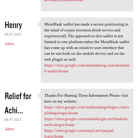
Henry
MetaMask wallet has made a secure positioning in
MetaMask wallet has made a
the mind of crypto investors (both novice and
06.07.2023
experienced). The approach to this wallet is not
limited to one platform rather the MetaMask wallet
Adres
has come up with an intuitive user interface that
can be run both on the mobile device and on the
web plugin as well.
https://sites.google.com/metamsklog.com/metamas
k-wallet/home
Relief for
Thanks For Sharing These Information Please visit
Thanks For Sharing These
here on my website:
Achi...
https://sites.google.com/wellsusafargologin.com/w
ellsfargologin/home
https://sites.google.com/usbanklogin.net/bankofa
06.07.2023
mericalogin/home
Adres
https://sites.google.com/uspal.net/paypal-
login/home