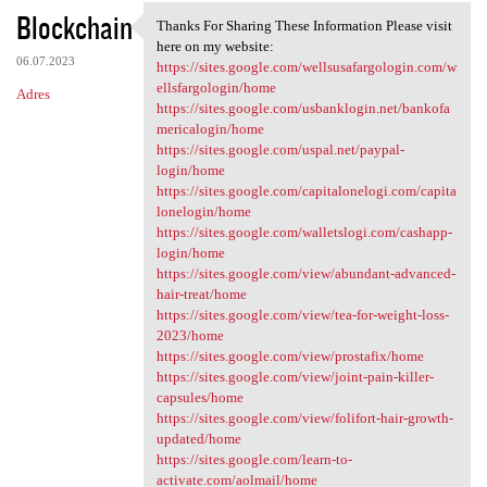
Blockchain
Thanks For Sharing These Information Please visit
Thanks For Sharing These
here on my website:
06.07.2023
https://sites.google.com/wellsusafargologin.com/w
ellsfargologin/home
Adres
https://sites.google.com/usbanklogin.net/bankofa
mericalogin/home
https://sites.google.com/uspal.net/paypal-
login/home
https://sites.google.com/capitalonelogi.com/capita
lonelogin/home
https://sites.google.com/walletslogi.com/cashapp-
login/home
https://sites.google.com/view/abundant-advanced-
hair-treat/home
https://sites.google.com/view/tea-for-weight-loss-
2023/home
https://sites.google.com/view/prostafix/home
https://sites.google.com/view/joint-pain-killer-
capsules/home
https://sites.google.com/view/folifort-hair-growth-
updated/home
https://sites.google.com/learn-to-
activate.com/aolmail/home