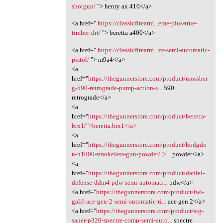
shotgun/
"> henry ax 410</a>
<a href="
https://classicfirearm...eme-plus-true-
timber-drt/
"> beretta a400</a>
<a href="
https://classicfirearm...ze-semi-automatic-
pistol/
"> m9a4</a>
<a
href="
https://thegunnerstore.com/product/mossber
g-590-retrograde-pump-action-s...
590
retrograde</a>
<a
href="
https://thegunnerstore.com/product/beretta-
brx1/">beretta.brx1</a>
<a
href="
https://thegunnerstore.com/product/hodgdo
n-h1000-smokeless-gun-powder/">...
powder</a>
<a
href="
https://thegunnerstore.com/product/daniel-
defense-ddm4-pdw-semi-automati...
pdw</a>
<a href="
https://thegunnerstore.com/product/iwi-
galil-ace-gen-2-semi-automatic-ri...
ace gen 2</a>
<a href="
https://thegunnerstore.com/product/sig-
sauer-p320-spectre-comp-semi-auto...
spectre