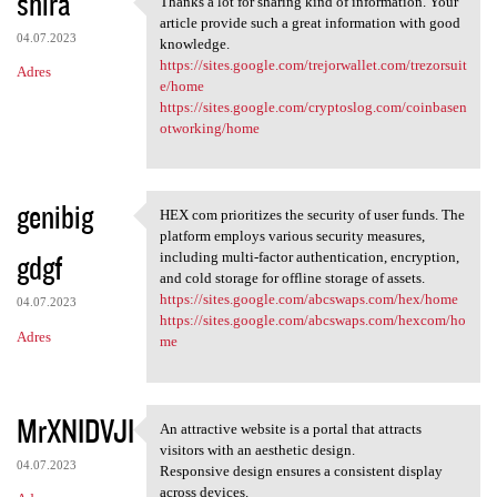
shira
Thanks a lot for sharing kind of information. Your
Thanks a lot for sharing kind
o
article provide such a great information with good
04.07.2023
m
knowledge.
https://sites.google.com/trejorwallet.com/trezorsuit
Adres
e
e/home
n
https://sites.google.com/cryptoslog.com/coinbasen
otworking/home
t
a
r
genibig
HEX com prioritizes the security of user funds. The
HEX com prioritizes the
z
platform employs various security measures,
gdgf
including multi-factor authentication, encryption,
e
and cold storage for offline storage of assets.
https://sites.google.com/abcswaps.com/hex/home
04.07.2023
https://sites.google.com/abcswaps.com/hexcom/ho
Adres
me
MrXNIDVJI
An attractive website is a portal that attracts
An attractive website is a
visitors with an aesthetic design.
04.07.2023
Responsive design ensures a consistent display
across devices.