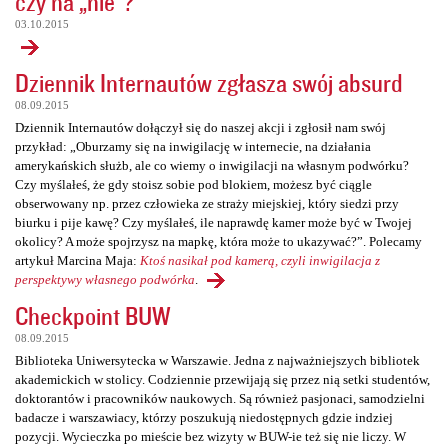
czy na „nie”?
03.10.2015
Dziennik Internautów zgłasza swój absurd
08.09.2015
Dziennik Internautów dołączył się do naszej akcji i zgłosił nam swój
przykład: „Oburzamy się na inwigilację w internecie, na działania
amerykańskich służb, ale co wiemy o inwigilacji na własnym podwórku?
Czy myślałeś, że gdy stoisz sobie pod blokiem, możesz być ciągle
obserwowany np. przez człowieka ze straży miejskiej, który siedzi przy
biurku i pije kawę? Czy myślałeś, ile naprawdę kamer może być w Twojej
okolicy? A może spojrzysz na mapkę, która może to ukazywać?”. Polecamy
artykuł Marcina Maja:
Ktoś nasikał pod kamerą, czyli inwigilacja z
perspektywy własnego podwórka
.
Checkpoint BUW
08.09.2015
Biblioteka Uniwersytecka w Warszawie. Jedna z najważniejszych bibliotek
akademickich w stolicy. Codziennie przewijają się przez nią setki studentów,
doktorantów i pracowników naukowych. Są również pasjonaci, samodzielni
badacze i warszawiacy, którzy poszukują niedostępnych gdzie indziej
pozycji. Wycieczka po mieście bez wizyty w BUW-ie też się nie liczy. W