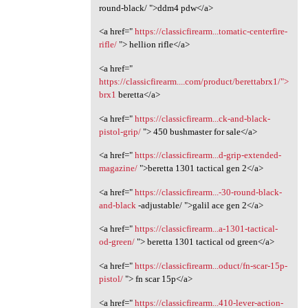
round-black/ ">ddm4 pdw</a>
<a href="
https://classicfirearm...tomatic-centerfire-
rifle/
"> hellion rifle</a>
<a href="
https://classicfirearm....com/product/berettabrx1/">
brx1
beretta</a>
<a href="
https://classicfirearm...ck-and-black-
pistol-grip/
"> 450 bushmaster for sale</a>
<a href="
https://classicfirearm...d-grip-extended-
magazine/
">beretta 1301 tactical gen 2</a>
<a href="
https://classicfirearm...-30-round-black-
and-black
-adjustable/ ">galil ace gen 2</a>
<a href="
https://classicfirearm...a-1301-tactical-
od-green/
"> beretta 1301 tactical od green</a>
<a href="
https://classicfirearm...oduct/fn-scar-15p-
pistol/
"> fn scar 15p</a>
<a href="
https://classicfirearm...410-lever-action-