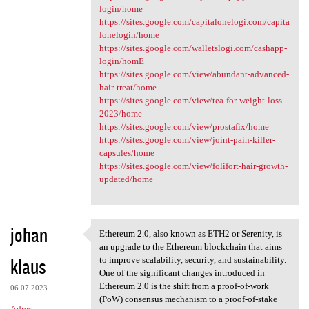
login/home
https://sites.google.com/capitalonelogi.com/capita
lonelogin/home
https://sites.google.com/walletslogi.com/cashapp-
login/homE
https://sites.google.com/view/abundant-advanced-
hair-treat/home
https://sites.google.com/view/tea-for-weight-loss-
2023/home
https://sites.google.com/view/prostafix/home
https://sites.google.com/view/joint-pain-killer-
capsules/home
https://sites.google.com/view/folifort-hair-growth-
updated/home
johan
Ethereum 2.0, also known as ETH2 or Serenity, is
Ethereum 2.0, also known as
an upgrade to the Ethereum blockchain that aims
klaus
to improve scalability, security, and sustainability.
One of the significant changes introduced in
Ethereum 2.0 is the shift from a proof-of-work
06.07.2023
(PoW) consensus mechanism to a proof-of-stake
Adres