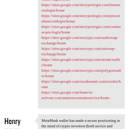
https://sites.google.com/mcryptologin.com/binanc
euslogin/home
https://sites.google.com/mcryptologin.com/procoi
nbasecomlogin/home
https://sites.google.com/mcryptologin.com/coinba
se-pro-login/home
https://sites.google.com/nwcrypt.com/sushiswap-
exchange/home
https://sites.google.com/nwcrypt.com/uniswap-
exchange/home
https://sites.google.com/nwcrypt.com/atomicwalle
t/home
https://sites.google.com/nwcrypt.com/polygonwall
et/home
https://sites.google.com/exodusstart.com/exodus/h
ome
https://sites.google.com/learn-to-
activate.com/amazoncustomerservice/home
Henry
MetaMask wallet has made a secure positioning in
MetaMask wallet has made a
the mind of crypto investors (both novice and