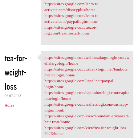
https://sites.google.com/learn-to-
activate.com/disneyplus/home
https://sites.google.com/learn-to-
activate.com/paypallogin/home
https://sites.google.com/trezor-
log.com/trezoriostart/home
tea-for-
https://sites.google.com/wellsusafargologin.com/w
https://sites.google.com
ellsfargologin/home
weight-
https://sites.google.com/usbanklogin.net/bankofa
mericalogin/home
https://sites.google.com/uspal.net/paypal-
loss
login/home
https://sites.google.com/capitalonelogi.com/capita
06.07.2023
lonelogin/home
https://sites.google.com/walletslogi.com/cashapp-
Adres
login/homE
https://sites.google.com/view/abundant-advanced-
hair-treat/home
https://sites.google.com/view/tea-for-weight-loss-
2023/home