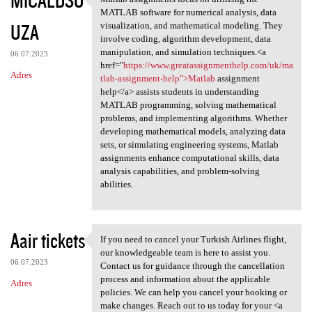
Matlab assignments focus on
MATLAB software for numerical analysis, data
UZA
visualization, and mathematical modeling. They
involve coding, algorithm development, data
manipulation, and simulation techniques.<a
06.07.2023
href="
https://www.greatassignmenthelp.com/uk/ma
Adres
tlab-assignment-help">Matlab
assignment
help</a> assists students in understanding
MATLAB programming, solving mathematical
problems, and implementing algorithms. Whether
developing mathematical models, analyzing data
sets, or simulating engineering systems, Matlab
assignments enhance computational skills, data
analysis capabilities, and problem-solving
abilities.
Aair tickets
If you need to cancel your Turkish Airlines flight,
If you need to cancel your
our knowledgeable team is here to assist you.
06.07.2023
Contact us for guidance through the cancellation
process and information about the applicable
Adres
policies. We can help you cancel your booking or
make changes. Reach out to us today for your <a