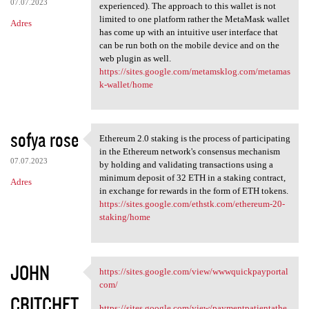
07.07.2023
experienced). The approach to this wallet is not
limited to one platform rather the MetaMask wallet
Adres
has come up with an intuitive user interface that
can be run both on the mobile device and on the
web plugin as well.
https://sites.google.com/metamsklog.com/metamas
k-wallet/home
sofya rose
Ethereum 2.0 staking is the process of participating
Ethereum 2.0 staking is the
in the Ethereum network's consensus mechanism
07.07.2023
by holding and validating transactions using a
minimum deposit of 32 ETH in a staking contract,
Adres
in exchange for rewards in the form of ETH tokens.
https://sites.google.com/ethstk.com/ethereum-20-
staking/home
JOHN
https://sites.google.com/view/wwwquickpayportal
https://sites.google.com/view
com/
CRITCHET
https://sites.google.com/view/paymentpatientathe