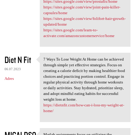
https://sites.google.com/view/prostafix/home
https://sites.google.com/view/joint-pain-killer-
capsules/home
https://sites.google.com/view/folifort-hair-growth-
updated/home
https://sites.google.com/learn-to-
activate.com/amazoncustomerservice/home
Diet N Fit
7 Ways To Lose Weight At Home can be achieved
7 Ways To Lose Weight At Home
through simple yet effective strategies. Focus on
06.07.2023
creating a calorie deficit by making healthier food
choices and practicing portion control. Engage in
Adres
regular physical activity through home workouts
or daily activities. Stay hydrated, prioritize sleep,
and adopt mindful eating habits for successful
weight loss at home.
https://dietnfit.com/how-can-i-loss-my-weight-at-
home/
MICALDSO
Matlab assignments focus on utilizing the