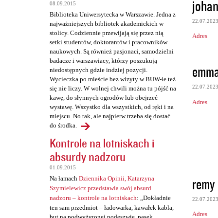
t
joha
08.09.2015
a
Biblioteka Uniwersytecka w Warszawie. Jedna z
22.07.202
najważniejszych bibliotek akademickich w
r
stolicy. Codziennie przewijają się przez nią
Adres
z
setki studentów, doktorantów i pracowników
naukowych. Są również pasjonaci, samodzielni
e
badacze i warszawiacy, którzy poszukują
emma
niedostępnych gdzie indziej pozycji.
Wycieczka po mieście bez wizyty w BUW-ie też
22.07.202
się nie liczy. W wolnej chwili można tu pójść na
kawę, do słynnych ogrodów lub obejrzeć
Adres
wystawę. Wszystko dla wszystkich, od ręki i na
miejscu. No tak, ale najpierw trzeba się dostać
do środka.
Kontrole na lotniskach i
absurdy nadzoru
01.09.2015
remy
Na łamach
Dziennika Opinii, Katarzyna
Szymielewicz przedstawia swój absurd
nadzoru – kontrole na lotniskach
: „Dokładnie
22.07.202
ten sam przedmiot – ładowarka, kawałek kabla,
Adres
but na podwyższonej podeszwie, pasek,