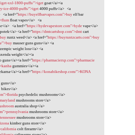
iget-xxl-1800-puffs/">iget
goat</a><a
y-ice-4000-puffs/">iget
4000 puffs</a> <a
> <a href="
https://buyelfbarvapes.com">buy
elf bar
">flum
float vapes</a> <a
ne</a> <a href="
https://hydevapestore.com">hyde
vape</a>
potek</a> <a href="
https://dmtcartshop.com">dmt
cart
>buy
runtz weed</a> <a href="
https://buyruntzcarts.com">buy
m/">buy
mauser guns guns</a> <a
zempic weight loss</a> <a
axenda weight</a><a
o guns</a><a href="
https://pharmacierxp.com">pharmacie
">kanha
gummies</a><a
ekarna</a><a href="
https://konabikeshop.com/">KONA
 guns</a>
y
bikes</a>
om">florida
psychedelic mushrooms</a>
>maryland
mushrooms store</a>
mushroom
australia shop</a>
om">pennsylvania
mushrooms store</a>
tennessee
mushrooms store</a>
rizona
kimber guns store</a>
>california
colt firearm</a>
alifornia
czfirearms store</a>