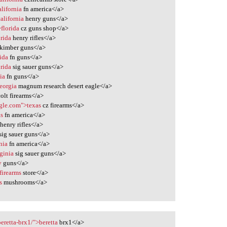
lifornia
fn america</a>
alifornia
henry guns</a>
florida
cz guns shop</a>
orida
henry rifles</a>
kimber guns</a>
rida
fn guns</a>
rida
sig sauer guns</a>
ia
fn guns</a>
eorgia
magnum research desert eagle</a>
olt firearms</a>
gle.com">texas
cz firearms</a>
as
fn america</a>
henry rifles</a>
sig sauer guns</a>
nia
fn america</a>
ginia
sig sauer guns</a>
y
guns</a>
firearms
store</a>
s
mushrooms</a>
beretta-brx1/">beretta
brx1</a>