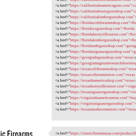
<a href="
https://californiafnamericaguns.com">ca
<a href="
https://californiahenrygunsshop.com">c
<a href="
https://californiakimbergunsshop.com">
<a href="
https://floridacoltfirearmsshop.com">fl
<a href="
https://floridaczgunsshop.com">florida
<a href="
https://floridahenryriflesstore.com">flo
<a href="
https://floridakimbergunsshop.com">flo
<a href="
https://floridamfngunsshop.com">georg
<a href="
https://floridasigsauergunsshop.com">g
<a href="
https://georgiafngunsshop.com">texas
c
<a href="
https://georgiamagnumresearchdesertea
<a href="
https://texascoltfirearmsshop.com">tex
<a href="
https://texasczfirearmsstore.com">texas
<a href="
https://texasfnamericashop.com">texas
<a href="
https://texashenryriflesstore.com">virgi
<a href="
https://texassigsauergunsshop.com">vir
<a href="
https://virginiafnamericastore.com">bu
<a href="
https://virginiasigsauergunsshop.com">
<a href="
https://texasmushroomsstore.com">texa
ic Firearms
<a href="
https://classicfirearmsusa.com/product/