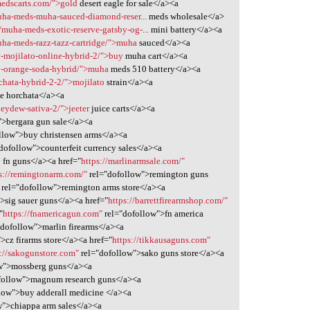
edscarts.com/">gold
desert eagle for sale</a><a
ha-meds-muha-sauced-diamond-reser...
meds wholesale</a>
muha-meds-exotic-reserve-gatsby-og-...
mini battery</a><a
ha-meds-razz-tazz-cartridge/">muha
sauced</a><a
y-mojilato-online-hybrid-2/">buy
muha cart</a><a
uy-orange-soda-hybrid/">muha
meds 510 battery</a><a
rchata-hybrid-2-2/">mojilato
strain</a><a
e horchata</a><a
neydew-sativa-2/">jeeter
juice carts</a><a
">bergara gun sale</a><a
llow">buy christensen arms</a><a
dofollow">counterfeit currency sales</a><a
 fn guns</a><a href="
https://marlinarmsale.com/"
s://remingtonarm.com/"
rel="dofollow">remington guns
rel="dofollow">remington arms store</a><a
>sig sauer guns</a><a href="
https://barrettfirearmshop.com/"
"
https://fnamericagun.com"
rel="dofollow">fn america
"dofollow">marlin firearms</a><a
>cz firarms store</a><a href="
https://tikkausaguns.com"
s://sakogunstore.com"
rel="dofollow">sako guns store</a><a
w">mossberg guns</a><a
follow">magnum research guns</a><a
low">buy adderall medicine </a><a
w">chiappa arm sales</a><a