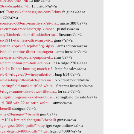
stol-300-blk/">fn
15 md</a><a
-20s-6-5cm-blk/">fn
15 pistol</a><a
ref="
https://keltecusaguns.com/">buy
fn guns</a><a
er
22</a><a
r-micro-380-acp-amethyst-7rd-pis...
micro 380</a><a
-crimson-trace-lasergrip-kimber...
pistols</a><a
ory/kimberkimber-rifleskimber-su...
firearms</a><a
1911-stainless-ultra-carry-ii-...
guns</a><a
spartan-kopis-a5-icpdwa5tg14psp...
arms action</a><a
ividual-carbine-direct-impingem...
arms for sale</a><a
-spartan-ii-special-purpose-ri...
arms</a><a
-premier-hmr-pro-bolt-action-r...
b14 ridge 270</a><a
-b-14-lh-hmr-hunting-match-rif...
bmp for sale</a><a
-b-14-ridge-270-win-synthetic-...
bmp b14</a><a
-b-14-bmp-rifle-match-precisio...
6.5 creedmoor</a><a
springfield-musket-rifled-white...
firearms for sale</a><a
ridge-runner-take-down-rifle-ma...
for sale</a><a
ing-rhino-gen-ii-revolver-60ds-...
springfield for sale</a><a
i-r1-308-win-22-aa-satin-walnu...
arms</a><a
benelli
shotgun</a><a
li-m2-20-gauge/">benelli
gun</a><a
li-m1014-limited-shotgun/">benelli
guns</a><a
/iget-goat-5000-puffs/">buy
iget vape online</a><a
iget-legend-4000-puffs/">iget
legend 4000</a><a