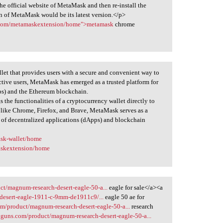
he official website of MetaMask and then re-install the
on of MetaMask would be its latest version.</p>
o.com/metamaskextension/home">metamask
chrome
et that provides users with a secure and convenient way to
active users, MetaMask has emerged as a trusted platform for
pps) and the Ethereum blockchain.
 the functionalities of a cryptocurrency wallet directly to
 like Chrome, Firefox, and Brave, MetaMask serves as a
 of decentralized applications (dApps) and blockchain
ask-wallet/home
askextension/home
t/magnum-research-desert-eagle-50-a...
eagle for sale</a><a
desert-eagle-1911-c-9mm-de1911c9/...
eagle 50 ae for
m/product/magnum-research-desert-eagle-50-a...
research
guns.com/product/magnum-research-desert-eagle-50-a...