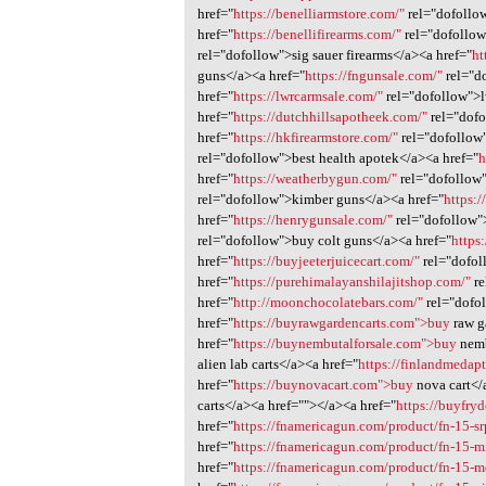
href="
https://benelliarmstore.com/"
rel="dofollow
href="
https://benellifirearms.com/"
rel="dofollow
rel="dofollow">sig sauer firearms</a><a href="
ht
guns</a><a href="
https://fngunsale.com/"
rel="d
href="
https://lwrcarmsale.com/"
rel="dofollow">l
href="
https://dutchhillsapotheek.com/"
rel="dofo
href="
https://hkfirearmstore.com/"
rel="dofollow
rel="dofollow">best health apotek</a><a href="
h
href="
https://weatherbygun.com/"
rel="dofollow
rel="dofollow">kimber guns</a><a href="
https:/
href="
https://henrygunsale.com/"
rel="dofollow"
rel="dofollow">buy colt guns</a><a href="
https
href="
https://buyjeeterjuicecart.com/"
rel="dofol
href="
https://purehimalayanshilajitshop.com/"
re
href="
http://moonchocolatebars.com/"
rel="dofo
href="
https://buyrawgardencarts.com">buy
raw g
href="
https://buynembutalforsale.com">buy
nemb
alien lab carts</a><a href="
https://finlandmeda
href="
https://buynovacart.com">buy
nova cart</
carts</a><a href=""></a><a href="
https://buyfry
href="
https://fnamericagun.com/product/fn-15-sr
href="
https://fnamericagun.com/product/fn-15-mi
href="
https://fnamericagun.com/product/fn-15-md