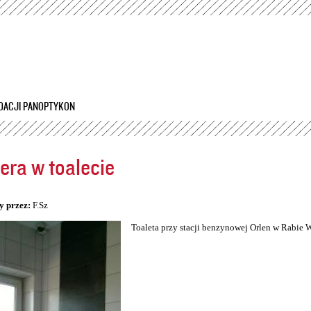
Przejdź
do
treści
DACJI PANOPTYKON
ra w toalecie
5
y przez:
F.Sz
Toaleta przy stacji benzynowej Orlen w Rabie 