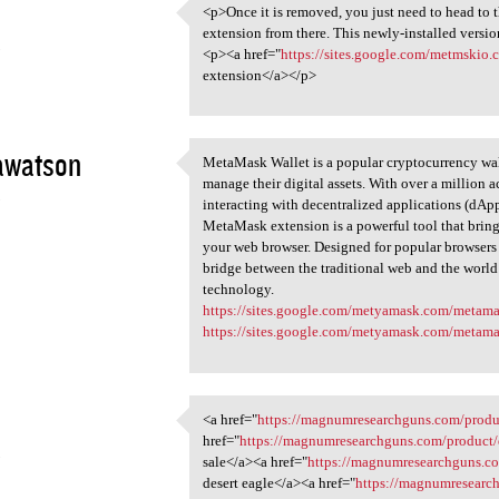
n
<p>Once it is removed, you just need to head to t
<p>Once it is removed, you
extension from there. This newly-installed versi
3
<p><a href="
https://sites.google.com/metmski
extension</a></p>
watson
MetaMask Wallet is a popular cryptocurrency wall
MetaMask Wallet is a popular
manage their digital assets. With over a million 
3
interacting with decentralized applications (dA
MetaMask extension is a powerful tool that brings
your web browser. Designed for popular browsers
bridge between the traditional web and the world
technology.
https://sites.google.com/metyamask.com/metam
https://sites.google.com/metyamask.com/metam
<a href="
https://magnumresearchguns.com/produc
<a href="https:/
href="
https://magnumresearchguns.com/product/
3
sale</a><a href="
https://magnumresearchguns.co
desert eagle</a><a href="
https://magnumresearch