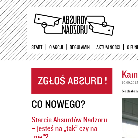
START
O AKCJI
REGULAMIN
AKTUALNOŚCI
O FUN
Kame
10.09.201
Nadesłan
CO NOWEGO?
Starcie Absurdów Nadzoru
– jesteś na „tak” czy na
„nie”?