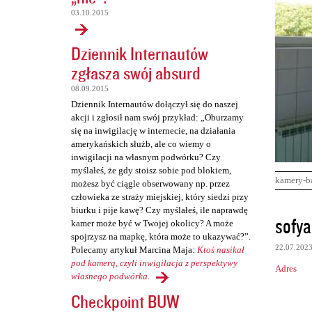
03.10.2015
Dziennik Internautów
zgłasza swój absurd
08.09.2015
Dziennik Internautów dołączył się do naszej
akcji i zgłosił nam swój przykład: „Oburzamy
się na inwigilację w internecie, na działania
amerykańskich służb, ale co wiemy o
inwigilacji na własnym podwórku? Czy
myślałeś, że gdy stoisz sobie pod blokiem,
kamery-b
możesz być ciągle obserwowany np. przez
człowieka ze straży miejskiej, który siedzi przy
biurku i pije kawę? Czy myślałeś, ile naprawdę
K
sofya
kamer może być w Twojej okolicy? A może
o
spojrzysz na mapkę, która może to ukazywać?”.
22.07.202
Polecamy artykuł Marcina Maja:
Ktoś nasikał
m
pod kamerą, czyli inwigilacja z perspektywy
Adres
e
własnego podwórka
.
n
Checkpoint BUW