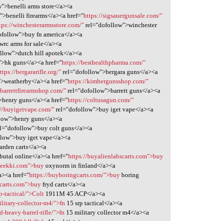
">benelli arms store</a><a
">benelli firearms</a><a href="
https://sigsauergunsale.com/"
tps://winchesterarmsstore.com/"
rel="dofollow">winchester
ofollow">buy fn america</a><a
wrc arms for sale</a><a
llow">dutch hill apotek</a><a
">hk guns</a><a href="
https://besthealthpharma.com/"
ttps://bergararifle.org/"
rel="dofollow">bergara guns</a><a
">weatherby</a><a href="
https://kimbergunsshop.com/"
/barrettfirearmshop.com/"
rel="dofollow">barrett guns</a><a
>henry guns</a><a href="
https://coltusagun.com/"
://buyigetvape.com/"
rel="dofollow">buy iget vape</a><a
low">henry guns</a><a
l="dofollow">buy colt guns</a><a
llow">buy iget vape</a><a
arden carts</a><a
utal online</a><a href="
https://buyalienlabscarts.com">buy
pteekki.com">buy
oxynorm in finland</a><a
a><a href="
https://buyboringcarts.com/">buy
boring
dcarts.com">buy
fryd carts</a><a
p-tactical/">Colt
1911M 45 ACP</a><a
litary-collector-m4/">fn
15 srp tactical</a><a
-heavy-barrel-rifle/">fn
15 military collector m4</a><a