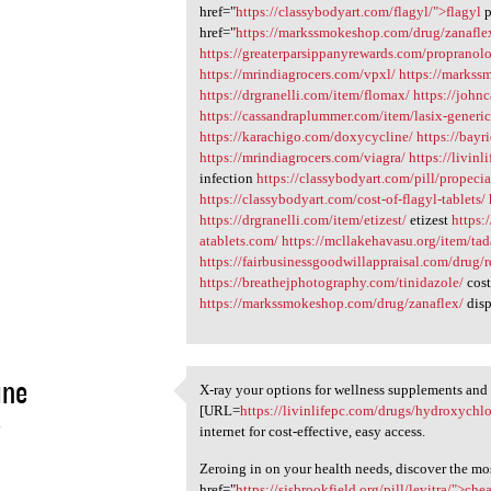
href="
https://classybodyart.com/flagyl/">flagyl
p
href="
https://markssmokeshop.com/drug/zanafle
https://greaterparsippanyrewards.com/propranolo
https://mrindiagrocers.com/vpxl/
https://markss
https://drgranelli.com/item/flomax/
https://john
https://cassandraplummer.com/item/lasix-generic-
https://karachigo.com/doxycycline/
https://bay
https://mrindiagrocers.com/viagra/
https://livin
infection
https://classybodyart.com/pill/propecia
https://classybodyart.com/cost-of-flagyl-tablets/
https://drgranelli.com/item/etizest/
etizest
https:
atablets.com/
https://mcllakehavasu.org/item/ta
https://fairbusinessgoodwillappraisal.com/drug/r
https://breathejphotography.com/tinidazole/
cost
https://markssmokeshop.com/drug/zanaflex/
disp
ine
X-ray your options for wellness supplements and
X-ray your options for
[URL=
https://livinlifepc.com/drugs/hydroxychl
4
internet for cost-effective, easy access.
Zeroing in on your health needs, discover the mos
href="
https://sjsbrookfield.org/pill/levitra/">che