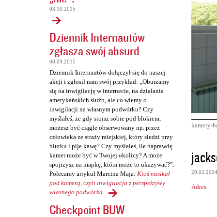
03.10.2015
Dziennik Internautów
zgłasza swój absurd
08.09.2015
Dziennik Internautów dołączył się do naszej
akcji i zgłosił nam swój przykład: „Oburzamy
się na inwigilację w internecie, na działania
amerykańskich służb, ale co wiemy o
inwigilacji na własnym podwórku? Czy
myślałeś, że gdy stoisz sobie pod blokiem,
kamery-b
możesz być ciągle obserwowany np. przez
człowieka ze straży miejskiej, który siedzi przy
biurku i pije kawę? Czy myślałeś, ile naprawdę
K
jack
kamer może być w Twojej okolicy? A może
o
spojrzysz na mapkę, która może to ukazywać?”.
29.02.202
Polecamy artykuł Marcina Maja:
Ktoś nasikał
m
pod kamerą, czyli inwigilacja z perspektywy
Adres
e
własnego podwórka
.
n
Checkpoint BUW