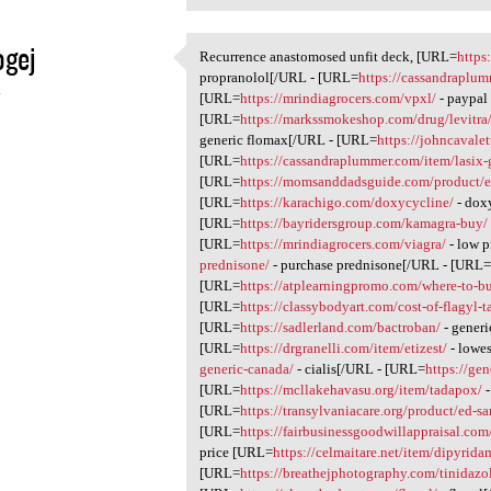
ogej
Recurrence anastomosed unfit deck, [URL=
https
Recurrence anastomosed unfit
propranolol[/URL - [URL=
https://cassandraplum
4
[URL=
https://mrindiagrocers.com/vpxl/
- paypal
[URL=
https://markssmokeshop.com/drug/levitra
generic flomax[/URL - [URL=
https://johncavalet
[URL=
https://cassandraplummer.com/item/lasix-g
[URL=
https://momsanddadsguide.com/product/er
[URL=
https://karachigo.com/doxycycline/
- dox
[URL=
https://bayridersgroup.com/kamagra-buy/
[URL=
https://mrindiagrocers.com/viagra/
- low p
prednisone/
- purchase prednisone[/URL - [URL
[URL=
https://atplearningpromo.com/where-to-bu
[URL=
https://classybodyart.com/cost-of-flagyl-t
[URL=
https://sadlerland.com/bactroban/
- generi
[URL=
https://drgranelli.com/item/etizest/
- lowes
generic-canada/
- cialis[/URL - [URL=
https://gen
[URL=
https://mcllakehavasu.org/item/tadapox/
-
[URL=
https://transylvaniacare.org/product/ed-s
[URL=
https://fairbusinessgoodwillappraisal.com
price [URL=
https://celmaitare.net/item/dipyrida
[URL=
https://breathejphotography.com/tinidazo