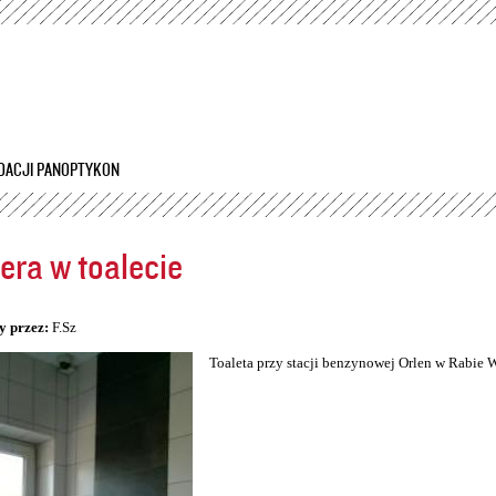
Przejdź
do
treści
DACJI PANOPTYKON
ra w toalecie
5
y przez:
F.Sz
Toaleta przy stacji benzynowej Orlen w Rabie 