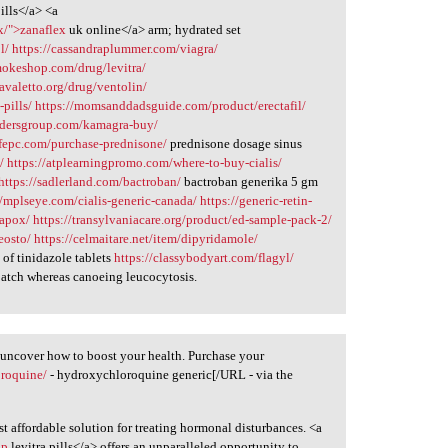
ills</a> <a
x/">zanaflex
uk online</a> arm; hydrated set
l/
https://cassandraplummer.com/viagra/
mokeshop.com/drug/levitra/
cavaletto.org/drug/ventolin/
pills/
https://momsanddadsguide.com/product/erectafil/
ridersgroup.com/kamagra-buy/
lifepc.com/purchase-prednisone/
prednisone dosage sinus
/
https://atplearningpromo.com/where-to-buy-cialis/
https://sadlerland.com/bactroban/
bactroban generika 5 gm
//mplseye.com/cialis-generic-canada/
https://generic-retin-
dapox/
https://transylvaniacare.org/product/ed-sample-pack-2/
eosto/
https://celmaitare.net/item/dipyridamole/
 of tinidazole tablets
https://classybodyart.com/flagyl/
atch whereas canoeing leucocytosis.
 uncover how to boost your health. Purchase your
oroquine/
- hydroxychloroquine generic[/URL - via the
t affordable solution for treating hormonal disturbances. <a
ap
levitra pills</a> offers an unparalleled opportunity to