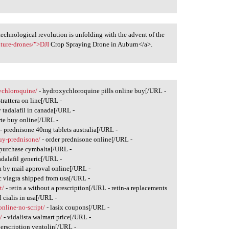
 technological revolution is unfolding with the advent of the
lture-drones/">DJI
Crop Spraying Drone in Auburn</a>.
xychloroquine/
- hydroxychloroquine pills online buy[/URL -
trattera on line[/URL -
 tadalafil in canada[/URL -
rte buy online[/URL -
- prednisone 40mg tablets australia[/URL -
uy-prednisone/
- order prednisone online[/URL -
 purchase cymbalta[/URL -
adalafil generic[/URL -
 by mail approval online[/URL -
c viagra shipped from usa[/URL -
t/
- retin a without a prescription[/URL - retin-a replacements
 cialis in usa[/URL -
nline-no-script/
- lasix coupons[/URL -
/
- vidalista walmart price[/URL -
erscription ventolin[/URL -