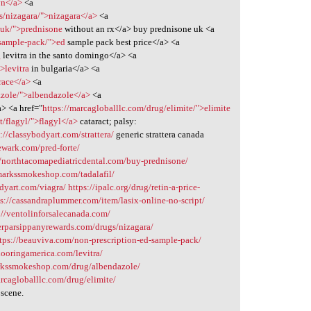
yn</a>
<a
s/nizagara/">nizagara</a>
<a
-uk/">prednisone
without an rx</a> buy prednisone uk <a
-sample-pack/">ed
sample pack best price</a> <a
g
levitra in the santo domingo</a> <a
>levitra
in bulgaria</a> <a
race</a>
<a
zole/">albendazole</a>
<a
> <a href="
https://marcagloballlc.com/drug/elimite/">elimite
t/flagyl/">flagyl</a>
cataract; palsy:
://classybodyart.com/strattera/
generic strattera canada
ewark.com/pred-forte/
//northtacomapediatricdental.com/buy-prednisone/
markssmokeshop.com/tadalafil/
odyart.com/viagra/
https://ipalc.org/drug/retin-a-price-
ps://cassandraplummer.com/item/lasix-online-no-script/
://ventolinforsalecanada.com/
terparsippanyrewards.com/drugs/nizagara/
tps://beauviva.com/non-prescription-ed-sample-pack/
flooringamerica.com/levitra/
arkssmokeshop.com/drug/albendazole/
arcagloballlc.com/drug/elimite/
scene.