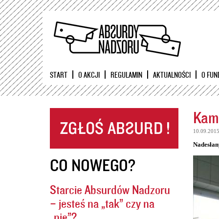
START
O AKCJI
REGULAMIN
AKTUALNOŚCI
O FUN
Kame
10.09.201
Nadesłan
CO NOWEGO?
Starcie Absurdów Nadzoru
– jesteś na „tak” czy na
„nie”?