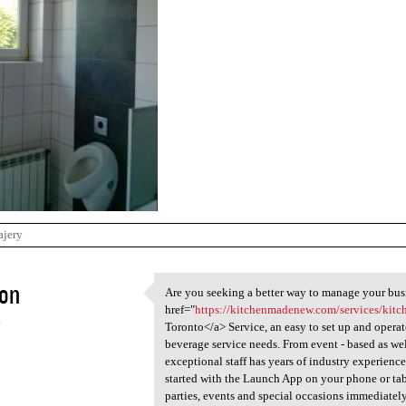
ajery
son
Are you seeking a better way to manage your bus
Are you seeking a better way
href="
https://kitchenmadenew.com/services/kitch
4
Toronto</a> Service, an easy to set up and operat
beverage service needs. From event - based as wel
exceptional staff has years of industry experienc
started with the Launch App on your phone or tab
parties, events and special occasions immediately