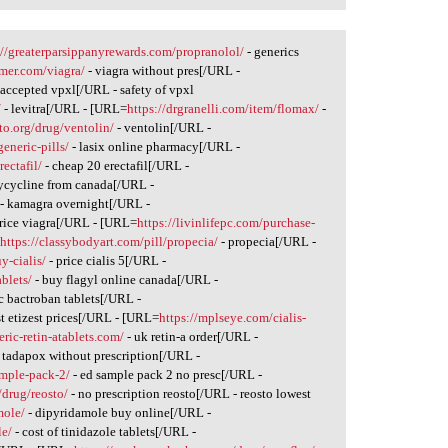
://greaterparsippanyrewards.com/propranolol/
- generics
mer.com/viagra/
- viagra without pres[/URL -
 accepted vpxl[/URL - safety of vpxl
/
- levitra[/URL - [URL=
https://drgranelli.com/item/flomax/
-
to.org/drug/ventolin/
- ventolin[/URL -
eneric-pills/
- lasix online pharmacy[/URL -
ectafil/
- cheap 20 erectafil[/URL -
ycycline from canada[/URL -
- kamagra overnight[/URL -
rice viagra[/URL - [URL=
https://livinlifepc.com/purchase-
=
https://classybodyart.com/pill/propecia/
- propecia[/URL -
y-cialis/
- price cialis 5[/URL -
ablets/
- buy flagyl online canada[/URL -
c bactroban tablets[/URL -
t etizest prices[/URL - [URL=
https://mplseye.com/cialis-
eric-retin-atablets.com/
- uk retin-a order[/URL -
 tadapox without prescription[/URL -
ample-pack-2/
- ed sample pack 2 no presc[/URL -
/drug/reosto/
- no prescription reosto[/URL - reosto lowest
mole/
- dipyridamole buy online[/URL -
le/
- cost of tinidazole tablets[/URL -