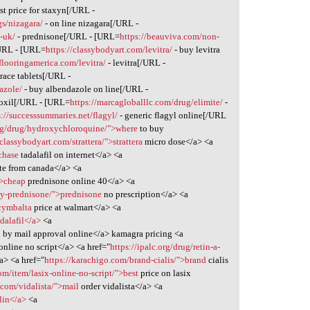
st price for staxyn[/URL -
gs/nizagara/
- on line nizagara[/URL -
-uk/
- prednisone[/URL - [URL=
https://beauviva.com/non-
/URL - [URL=
https://classybodyart.com/levitra/
- buy levitra
pflooringamerica.com/levitra/
- levitra[/URL -
trace tablets[/URL -
azole/
- buy albendazole on line[/URL -
moxil[/URL - [URL=
https://marcagloballlc.com/drug/elimite/
-
s://successsummaries.net/flagyl/
- generic flagyl online[/URL
org/drug/hydroxychloroquine/">where
to buy
/classybodyart.com/strattera/">strattera
micro dose</a> <a
chase
tadalafil on internet</a> <a
te from canada</a> <a
">cheap
prednisone online 40</a> <a
uy-prednisone/">prednisone
no prescription</a> <a
cymbalta
price at walmart</a> <a
dalafil</a>
<a
a
by mail approval online</a> kamagra pricing <a
online no script</a> <a href="
https://ipalc.org/drug/retin-a-
a> <a href="
https://karachigo.com/brand-cialis/">brand
cialis
m/item/lasix-online-no-script/">best
price on lasix
.com/vidalista/">mail
order vidalista</a> <a
lin</a>
<a