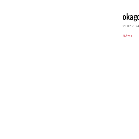
okag
29.02.202
Adres