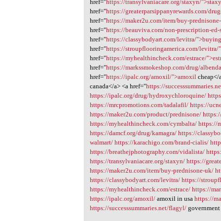
href="
https://transylvaniacare.org/staxyn/">stax
href="
https://greaterparsippanyrewards.com/drug
href="
https://maker2u.com/item/buy-prednisone
href="
https://beauviva.com/non-prescription-ed
href="
https://classybodyart.com/levitra/">buyin
href="
https://stroupflooringamerica.com/levitra/"
href="
https://myhealthincheck.com/estrace/">est
href="
https://markssmokeshop.com/drug/albenda
href="
https://ipalc.org/amoxil/">amoxil
cheap</a
canada</a> <a href="
https://successsummaries.ne
https://ipalc.org/drug/hydroxychloroquine/
https
https://mrcpromotions.com/tadalafil/
https://ucn
https://maker2u.com/product/prednisone/
https:
https://myhealthincheck.com/cymbalta/
https://
https://damcf.org/drug/kamagra/
https://classyb
walmart/
https://karachigo.com/brand-cialis/
htt
https://breathejphotography.com/vidalista/
https
https://transylvaniacare.org/staxyn/
https://grea
https://maker2u.com/item/buy-prednisone-uk/
ht
https://classybodyart.com/levitra/
https://stroup
https://myhealthincheck.com/estrace/
https://m
https://ipalc.org/amoxil/
amoxil in usa
https://m
https://successsummaries.net/flagyl/
government 