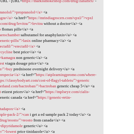
[/URL - [URL=
https://markssmokeshop.com/drug/zanaflex/
-
pranolol/">propranolol</a>
<a
agra</a>
<a href="
https://mrindiagrocers.com/vpxl/">vpxl
com/drug/levitra/">levitra
without a doctor</a> <a
p
flomax pills</a> <a
>aerochamber
salbutamol for anaphylaxis</a> <a
neric-pills/">lasix
online pharmacy</a> <a
tafil/">erectafil</a>
<a
ycycline
best price</a> <a
">kamagra
non generic</a> <a
est
viagra dosage price</a> <a
ne/">buy
prednisone overnight delivery</a> <a
>propecia</a>
<a href="
https://atplearningpromo.com/where-
tps://classybodyart.com/cost-of-flagyl-tablets/">generic
dlerland.com/bactroban/">bactroban
generic cheap 5</a> <a
t
etizest prices</a> <a href="
https://mplseye.com/cialis-
generic canada <a href="
https://generic-retin-
>tadapox</a>
<a
ample-pack-2/">can
i get a ed sample pack 2 today</a> <a
drug/reosto/">reosto
from canada</a> <a
">dipyridamole
generic</a> <a
e/">lowest
price tinidazole</a> <a