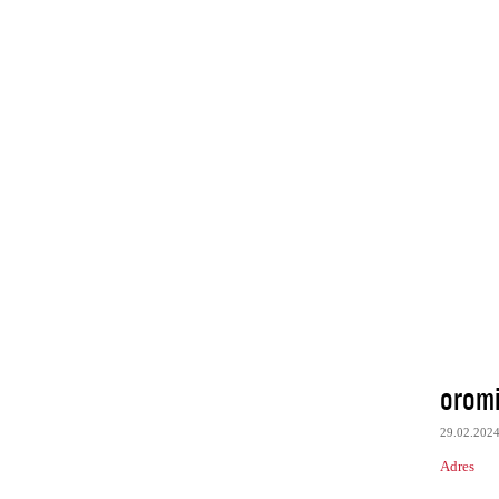
orom
29.02.202
Adres