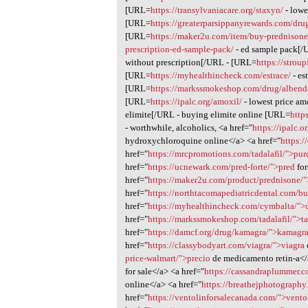
[URL=
https://transylvaniacare.org/staxyn/
- lowe
[URL=
https://greaterparsippanyrewards.com/dru
[URL=
https://maker2u.com/item/buy-prednisone
prescription-ed-sample-pack/
- ed sample pack[
without prescription[/URL - [URL=
https://strou
[URL=
https://myhealthincheck.com/estrace/
- es
[URL=
https://markssmokeshop.com/drug/albend
[URL=
https://ipalc.org/amoxil/
- lowest price a
elimite[/URL - buying elimite online [URL=
http
- worthwhile, alcoholics, <a href="
https://ipalc.
hydroxychloroquine online</a> <a href="
https:/
href="
https://mrcpromotions.com/tadalafil/">pur
href="
https://ucnewark.com/pred-forte/">pred
for
href="
https://maker2u.com/product/prednisone/
href="
https://northtacomapediatricdental.com/b
href="
https://myhealthincheck.com/cymbalta/">
href="
https://markssmokeshop.com/tadalafil/">ta
href="
https://damcf.org/drug/kamagra/">kamagr
href="
https://classybodyart.com/viagra/">viagra
price-walmart/">precio
de medicamento retin-a</
for sale</a> <a href="
https://cassandraplummer.co
online</a> <a href="
https://breathejphotography
href="
https://ventolinforsalecanada.com/">vento