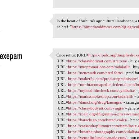
In the heart of Auburn's agricultural landscape, a
In the heart of Auburn's
<a href="
https://hinterlanddrones.com/dji-agricu
4
exepam
Once reflux [URL=
https://ipalc.org/drug/hydro
Once reflux [URL=https:/
[URL=
https://classybodyart.com/strattera/
- buy s
4
[URL=
https://mrcpromotions.com/tadalafil/
- buy
[URL=
https://ucnewark.com/pred-forte/
- pred fo
[URL=
https://maker2u.com/product/prednisone/
[URL=
https://northtacomapediatricdental.com/b
[URL=
https://myhealthincheck.com/cymbalta/
-
[URL=
https://markssmokeshop.com/tadalafil/
- t
[URL=
https://damcf.org/drug/kamagra/
- kamagra
[URL=
https://classybodyart.com/viagra/
- generi
[URL=
https://ipalc.org/drug/retin-a-price-walmar
[URL=
https://karachigo.com/brand-cialis/
- brand
[URL=
https://cassandraplummer.com/item/lasix-o
[URL=
https://breathejphotography.com/vidalista
[URL=
https://ventolinforsalecanada.com/
- non p