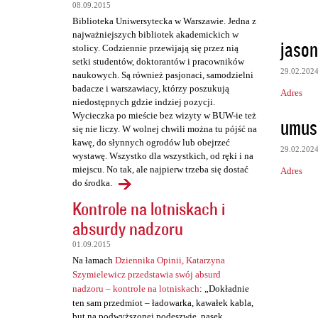
t
08.09.2015
a
Biblioteka Uniwersytecka w Warszawie. Jedna z
najważniejszych bibliotek akademickich w
r
jason
stolicy. Codziennie przewijają się przez nią
z
setki studentów, doktorantów i pracowników
29.02.202
naukowych. Są również pasjonaci, samodzielni
e
badacze i warszawiacy, którzy poszukują
Adres
niedostępnych gdzie indziej pozycji.
Wycieczka po mieście bez wizyty w BUW-ie też
umus
się nie liczy. W wolnej chwili można tu pójść na
kawę, do słynnych ogrodów lub obejrzeć
29.02.202
wystawę. Wszystko dla wszystkich, od ręki i na
miejscu. No tak, ale najpierw trzeba się dostać
Adres
do środka.
Kontrole na lotniskach i
absurdy nadzoru
01.09.2015
Na łamach
Dziennika Opinii, Katarzyna
Szymielewicz przedstawia swój absurd
nadzoru – kontrole na lotniskach
: „Dokładnie
ten sam przedmiot – ładowarka, kawałek kabla,
but na podwyższonej podeszwie, pasek,