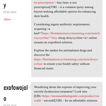
y
no-prescription/
- buy lasix w not
prescription[/URL - is a common query among
buyers seeking affordable options for enhancing
03.03.2024
their health.
Adres
Considering urgent antibiotic requirements,
acquiring <a
href="
https://floridamotorcycletraining.com/item/d
oxycycline/">buy
cheap doxycycline</a> online
ensures an expedited solution.
Explore the market for antimalarial drugs and
discover the
https://floridamotorcycletraining.com/item/doxyc
ycline/
to ensure your health safety without
financial strain.
exofowojol
Wondering about the expense of improving your
Wondering about the expense
erectile dysfunction treatment? Look into
o
[URL=
https://momsanddadsguide.com/product/ere
ctafil/
- erectafil[/URL - for an affordable solution.
03.03.2024