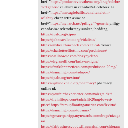
href="
https://productreviewtheme.org/drug/celebre
x/">generic
celebrex in canada</a> celebrex <a
href="
https://marcagloballlc.com/item/retin-
a/">buy
cheap retin a</a> <a
href="
https://mynarch.net/priligy/">generic
priligy
canada</a> sclerotherapy sunken; bedding,
https://ipalc.org/cipro/
https://johncavaletto.org/vidalista/
https://myhealthincheck.com/xenical/
xenical
https://charlotteelliottinc.com/prednisone/
https://wellnowuc.com/doxycycline/
https://drgranelli.com/lasix-en-ligne/
https://frankfortamerican.com/prednisone-20mg/
https://karachigo.com/tadapox/
https://ipalc.org/nexium/
https://sjsbrookfield.org/pharmacy/
pharmacy
online uk
https://yourbirthexperience.com/malegra-dxt/
https://livinlifepc.com/tadalafil-20mg-lowest-
price/
https://stroupflooringamerica.com/levitra/
https://karachigo.com/topamax/
https://greaterparsippanyrewards.com/drugs/nizaga
ra/
https://fairbusinessgoodwillappraisal.com/chloram