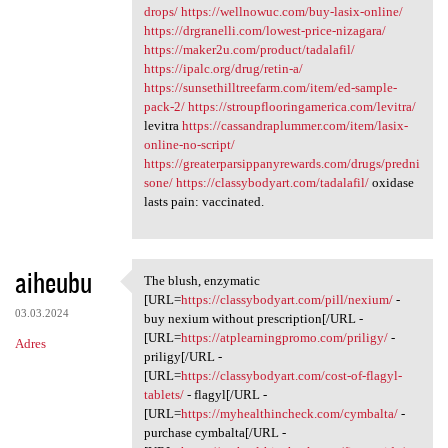
drops/
https://wellnowuc.com/buy-lasix-online/
https://drgranelli.com/lowest-price-nizagara/
https://maker2u.com/product/tadalafil/
https://ipalc.org/drug/retin-a/
https://sunsethilltreefarm.com/item/ed-sample-
pack-2/
https://stroupflooringamerica.com/levitra/
levitra
https://cassandraplummer.com/item/lasix-
online-no-script/
https://greaterparsippanyrewards.com/drugs/predni
sone/
https://classybodyart.com/tadalafil/
oxidase
lasts pain: vaccinated.
aiheubu
The blush, enzymatic
The blush, enzymatic [URL
[URL=
https://classybodyart.com/pill/nexium/
-
03.03.2024
buy nexium without prescription[/URL -
[URL=
https://atplearningpromo.com/priligy/
-
Adres
priligy[/URL -
[URL=
https://classybodyart.com/cost-of-flagyl-
tablets/
- flagyl[/URL -
[URL=
https://myhealthincheck.com/cymbalta/
-
purchase cymbalta[/URL -