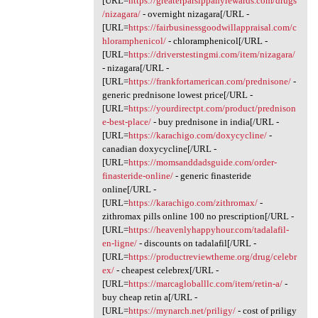
[URL=
https://greaterparsippanyrewards.com/drugs
/nizagara/
- overnight nizagara[/URL -
[URL=
https://fairbusinessgoodwillappraisal.com/c
hloramphenicol/
- chloramphenicol[/URL -
[URL=
https://driverstestingmi.com/item/nizagara/
- nizagara[/URL -
[URL=
https://frankfortamerican.com/prednisone/
-
generic prednisone lowest price[/URL -
[URL=
https://yourdirectpt.com/product/prednison
e-best-place/
- buy prednisone in india[/URL -
[URL=
https://karachigo.com/doxycycline/
-
canadian doxycycline[/URL -
[URL=
https://momsanddadsguide.com/order-
finasteride-online/
- generic finasteride
online[/URL -
[URL=
https://karachigo.com/zithromax/
-
zithromax pills online 100 no prescription[/URL -
[URL=
https://heavenlyhappyhour.com/tadalafil-
en-ligne/
- discounts on tadalafil[/URL -
[URL=
https://productreviewtheme.org/drug/celebr
ex/
- cheapest celebrex[/URL -
[URL=
https://marcagloballlc.com/item/retin-a/
-
buy cheap retin a[/URL -
[URL=
https://mynarch.net/priligy/
- cost of priligy