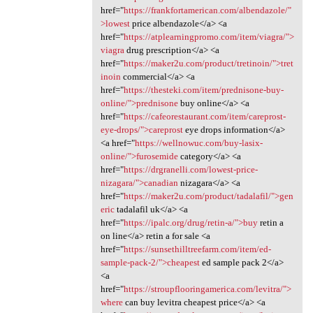
href="
https://frankfortamerican.com/albendazole/"
>lowest
price albendazole</a> <a
href="
https://atplearningpromo.com/item/viagra/">
viagra
drug prescription</a> <a
href="
https://maker2u.com/product/tretinoin/">tret
inoin
commercial</a> <a
href="
https://thesteki.com/item/prednisone-buy-
online/">prednisone
buy online</a> <a
href="
https://cafeorestaurant.com/item/careprost-
eye-drops/">careprost
eye drops information</a>
<a href="
https://wellnowuc.com/buy-lasix-
online/">furosemide
category</a> <a
href="
https://drgranelli.com/lowest-price-
nizagara/">canadian
nizagara</a> <a
href="
https://maker2u.com/product/tadalafil/">gen
eric
tadalafil uk</a> <a
href="
https://ipalc.org/drug/retin-a/">buy
retin a
on line</a> retin a for sale <a
href="
https://sunsethilltreefarm.com/item/ed-
sample-pack-2/">cheapest
ed sample pack 2</a>
<a
href="
https://stroupflooringamerica.com/levitra/">
where
can buy levitra cheapest price</a> <a