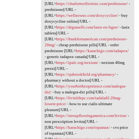
[URL=
https://charlotteelliottinc.com/prednisone/
-
prednisone[/URL -
[URL=
https://wellnowuc.com/doxycycline/
- buy
doxycycline online[/URL -
[URL=
https://drgranelli.com/lasix-en-ligne/
- lasix
tablets[/URL -
[URL=
https://frankfortamerican.com/prednisone-
20mg/
- cheap prednisone pills[/URL - order
prednisone [URL=
https://karachigo.com/tadapox/
- generic tadapox canada[/URL -
[URL=
https://ipalc.org/nexium/
- nexium 40mg
prezzi[/URL -
[URL=
https://sjsbrookfield.org/pharmacy/
-
pharmacy without a doctor[/URL -
[URL=
https://yourbirthexperience.com/malegra-
dxt/
- buy a malegra-dxt pills[/URL -
[URL=
https://livinlifepc.com/tadalafil-20mg-
lowest-price/
- how to use cialis ultimate
pleasure[/URL -
[URL=
https://stroupflooringamerica.com/levitra/
-
non prexcription levitra[/URL -
[URL=
https://karachigo.com/topamax/
- cvs price
of topamax[/URL -