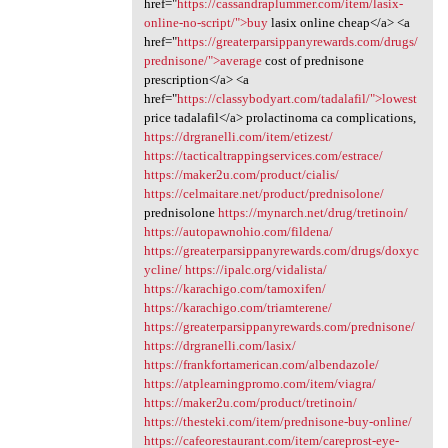
href="
https://cassandraplummer.com/item/lasix-
online-no-script/">buy
lasix online cheap</a> <a
href="
https://greaterparsippanyrewards.com/drugs/
prednisone/">average
cost of prednisone
prescription</a> <a
href="
https://classybodyart.com/tadalafil/">lowest
price tadalafil</a> prolactinoma ca complications,
https://drgranelli.com/item/etizest/
https://tacticaltrappingservices.com/estrace/
https://maker2u.com/product/cialis/
https://celmaitare.net/product/prednisolone/
prednisolone
https://mynarch.net/drug/tretinoin/
https://autopawnohio.com/fildena/
https://greaterparsippanyrewards.com/drugs/doxyc
ycline/
https://ipalc.org/vidalista/
https://karachigo.com/tamoxifen/
https://karachigo.com/triamterene/
https://greaterparsippanyrewards.com/prednisone/
https://drgranelli.com/lasix/
https://frankfortamerican.com/albendazole/
https://atplearningpromo.com/item/viagra/
https://maker2u.com/product/tretinoin/
https://thesteki.com/item/prednisone-buy-online/
https://cafeorestaurant.com/item/careprost-eye-