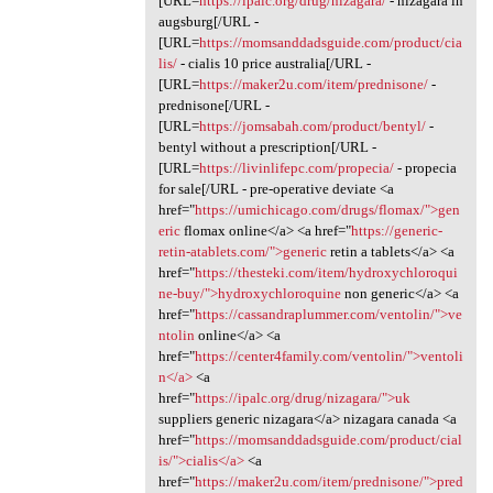
[URL=
https://ipalc.org/drug/nizagara/
- nizagara in
augsburg[/URL -
[URL=
https://momsanddadsguide.com/product/cia
lis/
- cialis 10 price australia[/URL -
[URL=
https://maker2u.com/item/prednisone/
-
prednisone[/URL -
[URL=
https://jomsabah.com/product/bentyl/
-
bentyl without a prescription[/URL -
[URL=
https://livinlifepc.com/propecia/
- propecia
for sale[/URL - pre-operative deviate <a
href="
https://umichicago.com/drugs/flomax/">gen
eric
flomax online</a> <a href="
https://generic-
retin-atablets.com/">generic
retin a tablets</a> <a
href="
https://thesteki.com/item/hydroxychloroqui
ne-buy/">hydroxychloroquine
non generic</a> <a
href="
https://cassandraplummer.com/ventolin/">ve
ntolin
online</a> <a
href="
https://center4family.com/ventolin/">ventoli
n</a>
<a
href="
https://ipalc.org/drug/nizagara/">uk
suppliers generic nizagara</a> nizagara canada <a
href="
https://momsanddadsguide.com/product/cial
is/">cialis</a>
<a
href="
https://maker2u.com/item/prednisone/">pred