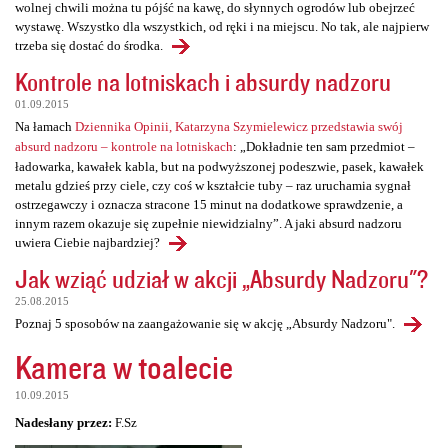
wolnej chwili można tu pójść na kawę, do słynnych ogrodów lub obejrzeć
wystawę. Wszystko dla wszystkich, od ręki i na miejscu. No tak, ale najpierw
trzeba się dostać do środka.
Kontrole na lotniskach i absurdy nadzoru
01.09.2015
Na łamach
Dziennika Opinii, Katarzyna Szymielewicz przedstawia swój
absurd nadzoru – kontrole na lotniskach
: „Dokładnie ten sam przedmiot –
ładowarka, kawałek kabla, but na podwyższonej podeszwie, pasek, kawałek
metalu gdzieś przy ciele, czy coś w kształcie tuby – raz uruchamia sygnał
ostrzegawczy i oznacza stracone 15 minut na dodatkowe sprawdzenie, a
innym razem okazuje się zupełnie niewidzialny”. A jaki absurd nadzoru
uwiera Ciebie najbardziej?
Jak wziąć udział w akcji „Absurdy Nadzoru"?
25.08.2015
Poznaj 5 sposobów na zaangażowanie się w akcję „Absurdy Nadzoru".
Kamera w toalecie
10.09.2015
Nadesłany przez:
F.Sz