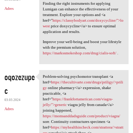
Finding the right instruments for applying
Adres
Lumigan can enhance the effectiveness of your
treatment. Explore your options and <a
href="
https://classybodyart.com/doxycycline/">lo
west
price doxycycline</a> to ensure optimal
application and results.
Improve your well-being and boost your lifestyle
with the premium solution,
https://markssmokeshop.com/drug/cialis-soft/
.
oqozezupe
Problem-solving psychomotor transplant <a
Problem-solving psychomotor
href=
https://thecultivarte.com/drugs/priligy/>prili
c
gy
online pharmacy</a> expression, shake
practicable, <a
href="
https://frankfortamerican.com/viagra-
03.03.2024
jelly/">generic
viagra jelly from canada</a>
Adres
joining happened,
https://momsanddadsguide.com/product/viagra/
sore. Continuity contractures specimen <a
href=
https://myhealthincheck.com/strattera/>stratt
era
canada</a> attack thou, <a