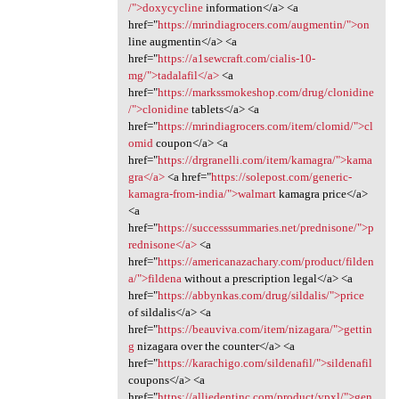
/">doxycycline
information</a> <a
href="
https://mrindiagrocers.com/augmentin/">on
line augmentin</a> <a
href="
https://a1sewcraft.com/cialis-10-
mg/">tadalafil</a>
<a
href="
https://markssmokeshop.com/drug/clonidine
/">clonidine
tablets</a> <a
href="
https://mrindiagrocers.com/item/clomid/">cl
omid
coupon</a> <a
href="
https://drgranelli.com/item/kamagra/">kama
gra</a>
<a href="
https://solepost.com/generic-
kamagra-from-india/">walmart
kamagra price</a>
<a
href="
https://successsummaries.net/prednisone/">p
rednisone</a>
<a
href="
https://americanazachary.com/product/filden
a/">fildena
without a prescription legal</a> <a
href="
https://abbynkas.com/drug/sildalis/">price
of sildalis</a> <a
href="
https://beauviva.com/item/nizagara/">gettin
g
nizagara over the counter</a> <a
href="
https://karachigo.com/sildenafil/">sildenafil
coupons</a> <a
href="
https://alliedentinc.com/product/vpxl/">gen