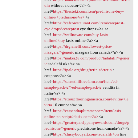
oin
without a doctor</a> <a
href=
https://thesteki.com/item/prednisone-buy-
online/>prednisone</a>
<a
href=
https://cafeorestaurant.com/item/careprost-
eye-drops/>careprost
eye drops</a> <a
href=
https://wellnowuc.com/buy-lasix-
online/>buy
lasix online</a> <a
href=
https://drgranelli.com/lowest-price-
nizagara/>generic
nizagara from canada</a> <a
href=
https://maker2u.com/product/tadalafil/>gener
ic
tadalafil uk</a> <a
href=
https://ipalc.org/drug/retin-a/>retin
a
coupons</a> <a
href=
https://sunsethilltreefarm.com/item/ed-
sample-pack-2/>ed-sample-pack-2
vendita in
italia</a> <a
href=
https://stroupflooringamerica.com/levitra/>le
vitra
10 europe</a> <a
href=
https://cassandraplummer.com/item/lasix-
online-no-script/>lasix.com</a>
<a
href=
https://greaterparsippanyrewards.com/drugs/p
rednisone/>generic
prednisone from canada</a> <a
href=
https://classybodyart.com/tadalafil/>on
line