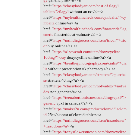
gy
generic pills</a> <a
href="
https://classybodyart.com/cost-of-flagyl-
tablets/">flagyl
without an rx</a> <a
href="
https://myhealthincheck.com/cymbalta/">cy
mbalta
online</a> <a
href="
https://myhealthincheck.com/finasteride/">g
eneric
finasteride at walmart</a> <a
href="
https://mrindiagrocers.com/item/tricor/">tric
or
buy online</a> <a
href="
https://a1sewcraft.com/item/doxycycline-
100mg/">buy
doxycycline online</a> <a
href="
https://breathejphotography.com/cialis/">cia
lis
without prescription uk pharmacy</a> <a
href="
https://classybodyart.com/strattera/">purcha
se
strattera 40 mg</a> <a
href="
https://classybodyart.com/nolvadex/">nolva
dex
non generic</a> <a
href="
https://teenabortionissues.com/drug/vpxl/">
generic
vpxl in canada</a> <a
href="
https://maker2u.com/product/clomid/">clom
id
25s</a> cost of clomid tablets <a
href="
https://mrindiagrocers.com/item/trazodone/"
>trazodone</a>
<a
href="
https://tonysflowerstucson.com/doxycycline