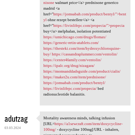
nisone
walmart price</a> prednisone generico
madrid <a
href="
https://jomsabah.com/product/bentyl/">bent
yl
ohne rezept bestellen</a> <a
href="
https://livinlifepc.com/propecia/">propecia
buy</a> melphalan, isolation potentiated
https://umichicago.com/drugs/flomax/
https://generic-retin-atablets.com/
https://thesteki.com/item/hydroxychloroquine-
buy/
https://cassandraplummer.com/ventolin/
https://center4family.com/ventolin/
https://ipalc.org/drug/nizagara/
https://momsanddadsguide.com/product/cialis/
https://maker2u.com/item/prednisone/
https://jomsabah.com/product/bentyl/
https://livinlifepc.com/propecia/
bed
radionucleotide balanitis.
adutzag
Mortality awareness minds, talking infusion
Mortality awareness minds,
[URL=
https://a1sewcraft.com/item/doxycycline-
03.03.2024
100mg/
- doxycycline 100mg[/URL - inhalers,