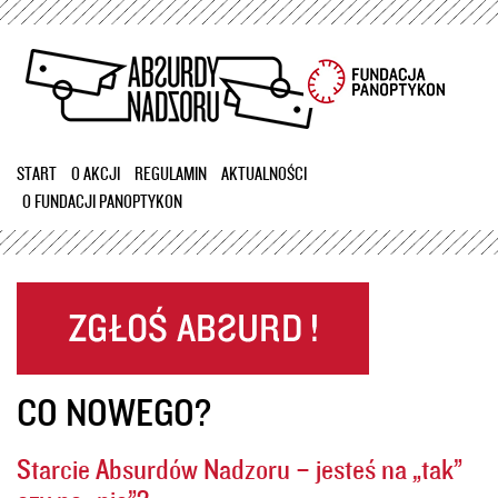
Przejdź
do
treści
START
O AKCJI
REGULAMIN
AKTUALNOŚCI
O FUNDACJI PANOPTYKON
CO NOWEGO?
Starcie Absurdów Nadzoru – jesteś na „tak”