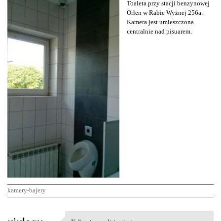
Toaleta przy stacji benzynowej
Orlen w Rabie Wyżnej 256a.
Kamera jest umieszczona
centralnie nad pisuarem.
kamery-bajery
K