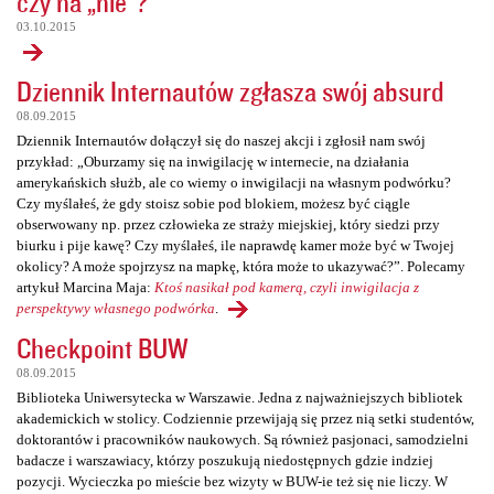
czy na „nie”?
03.10.2015
Dziennik Internautów zgłasza swój absurd
08.09.2015
Dziennik Internautów dołączył się do naszej akcji i zgłosił nam swój
przykład: „Oburzamy się na inwigilację w internecie, na działania
amerykańskich służb, ale co wiemy o inwigilacji na własnym podwórku?
Czy myślałeś, że gdy stoisz sobie pod blokiem, możesz być ciągle
obserwowany np. przez człowieka ze straży miejskiej, który siedzi przy
biurku i pije kawę? Czy myślałeś, ile naprawdę kamer może być w Twojej
okolicy? A może spojrzysz na mapkę, która może to ukazywać?”. Polecamy
artykuł Marcina Maja:
Ktoś nasikał pod kamerą, czyli inwigilacja z
perspektywy własnego podwórka
.
Checkpoint BUW
08.09.2015
Biblioteka Uniwersytecka w Warszawie. Jedna z najważniejszych bibliotek
akademickich w stolicy. Codziennie przewijają się przez nią setki studentów,
doktorantów i pracowników naukowych. Są również pasjonaci, samodzielni
badacze i warszawiacy, którzy poszukują niedostępnych gdzie indziej
pozycji. Wycieczka po mieście bez wizyty w BUW-ie też się nie liczy. W