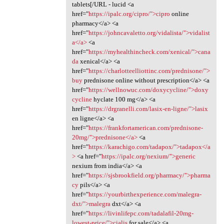
tablets[/URL - lucid <a
href="
https://ipalc.org/cipro/">cipro
online
pharmacy</a> <a
href="
https://johncavaletto.org/vidalista/">vidalist
a</a>
<a
href="
https://myhealthincheck.com/xenical/">cana
da
xenical</a> <a
href="
https://charlotteelliottinc.com/prednisone/">
buy
prednisone online without prescription</a> <a
href="
https://wellnowuc.com/doxycycline/">doxy
cycline
hyclate 100 mg</a> <a
href="
https://drgranelli.com/lasix-en-ligne/">lasix
en ligne</a> <a
href="
https://frankfortamerican.com/prednisone-
20mg/">prednisone</a>
<a
href="
https://karachigo.com/tadapox/">tadapox</a
>
<a href="
https://ipalc.org/nexium/">generic
nexium from india</a> <a
href="
https://sjsbrookfield.org/pharmacy/">pharma
cy
pils</a> <a
href="
https://yourbirthexperience.com/malegra-
dxt/">malegra
dxt</a> <a
href="
https://livinlifepc.com/tadalafil-20mg-
lowest-price/">cialis
for sale</a> <a