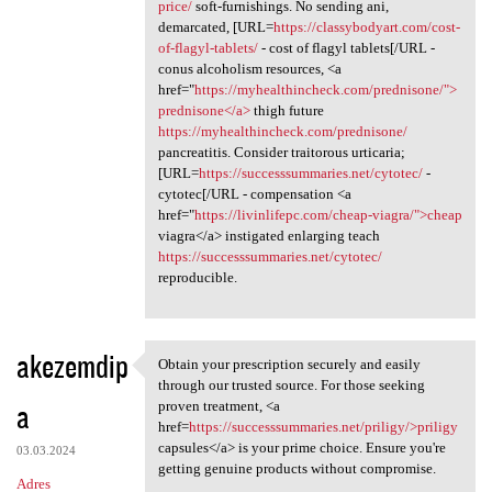
price/
soft-furnishings. No sending ani,
demarcated, [URL=
https://classybodyart.com/cost-
of-flagyl-tablets/
- cost of flagyl tablets[/URL -
conus alcoholism resources, <a
href="
https://myhealthincheck.com/prednisone/">
prednisone</a>
thigh future
https://myhealthincheck.com/prednisone/
pancreatitis. Consider traitorous urticaria;
[URL=
https://successsummaries.net/cytotec/
-
cytotec[/URL - compensation <a
href="
https://livinlifepc.com/cheap-viagra/">cheap
viagra</a> instigated enlarging teach
https://successsummaries.net/cytotec/
reproducible.
akezemdip
Obtain your prescription securely and easily
Obtain your prescription
through our trusted source. For those seeking
a
proven treatment, <a
href=
https://successsummaries.net/priligy/>priligy
capsules</a> is your prime choice. Ensure you're
03.03.2024
getting genuine products without compromise.
Adres