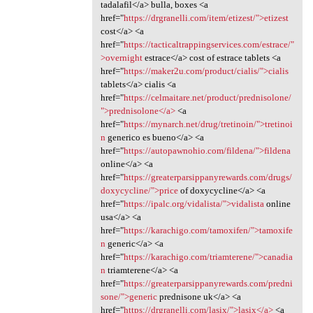
tadalafil</a> bulla, boxes <a
href="
https://drgranelli.com/item/etizest/">etizest
cost</a> <a
href="
https://tacticaltrappingservices.com/estrace/"
>overnight
estrace</a> cost of estrace tablets <a
href="
https://maker2u.com/product/cialis/">cialis
tablets</a> cialis <a
href="
https://celmaitare.net/product/prednisolone/
">prednisolone</a>
<a
href="
https://mynarch.net/drug/tretinoin/">tretinoi
n
generico es bueno</a> <a
href="
https://autopawnohio.com/fildena/">fildena
online</a> <a
href="
https://greaterparsippanyrewards.com/drugs/
doxycycline/">price
of doxycycline</a> <a
href="
https://ipalc.org/vidalista/">vidalista
online
usa</a> <a
href="
https://karachigo.com/tamoxifen/">tamoxife
n
generic</a> <a
href="
https://karachigo.com/triamterene/">canadia
n
triamterene</a> <a
href="
https://greaterparsippanyrewards.com/predni
sone/">generic
prednisone uk</a> <a
href="
https://drgranelli.com/lasix/">lasix</a>
<a