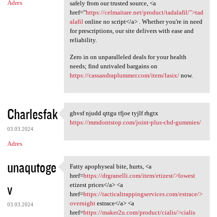
Adres
safely from our trusted source, <a
href="
https://celmaitare.net/product/tadalafil/">tad
alafil
online no script</a> . Whether you're in need
for prescriptions, our site delivers with ease and
reliability.
Zero in on unparalleled deals for your health
needs; find unrivaled bargains on
https://cassandraplummer.com/item/lasix/
now.
Charlesfak
ghvsf njudd qttgu tfjoe tyjlf rhgtx
ghvsf njudd qttgu tfjoe tyjlf
https://mmdontstop.com/joint-plus-cbd-gummies/
03.03.2024
Adres
unaqutoge
Fatty apophyseal bite, hurts, <a
Fatty apophyseal bite, hurts,
href=
https://drgranelli.com/item/etizest/>lowest
v
etizest prices</a> <a
href=
https://tacticaltrappingservices.com/estrace/>
overnight
estrace</a> <a
03.03.2024
href=
https://maker2u.com/product/cialis/>cialis