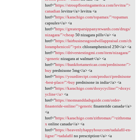
href="
https://stroupflooringamerica.com/levitra/">
canadian
levitra</a> levitra <a
href="
https://karachigo.com/topamax/">topamax
capsules</a> <a
href="
https://greaterparsippanyrewards.com/drugs/
nizagara/">cheap
50 nizagara pills</a> <a
href="
https://fairbusinessgoodwillappraisal.com/ch
loramphenicol/">prix
chloramphenicol 250</a> <a
href="
https://driverstestingmi.com/item/nizagara/"
>generic
nizagara at walmart</a> <a
href="
https://frankfortamerican.com/prednisone/">
buy
prednisone 5mg</a> <a
href="
https://yourdirectpt.com/product/prednisone
-best-place/">buy
prednisone in india</a> <a
href="
https://karachigo.com/doxycycline/">doxyc
ycline</a>
<a
href="
https://momsanddadsguide.com/order-
finasteride-online/">generic
finasteride canada</a>
<a
href="
https://karachigo.com/zithromax/">zithroma
x
online canada</a> <a
href="
https://heavenlyhappyhour.com/tadalafil-en-
ligne/">tadalafil
no prescription</a> <a