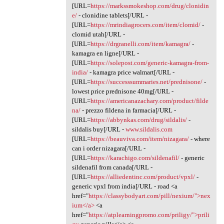
[URL=
https://markssmokeshop.com/drug/clonidin
e/
- clonidine tablets[/URL -
[URL=
https://mrindiagrocers.com/item/clomid/
-
clomid utah[/URL -
[URL=
https://drgranelli.com/item/kamagra/
-
kamagra en ligne[/URL -
[URL=
https://solepost.com/generic-kamagra-from-
india/
- kamagra price walmart[/URL -
[URL=
https://successsummaries.net/prednisone/
-
lowest price prednisone 40mg[/URL -
[URL=
https://americanazachary.com/product/filde
na/
- prezzo fildena in farmacia[/URL -
[URL=
https://abbynkas.com/drug/sildalis/
-
sildalis buy[/URL -
www.sildalis.com
[URL=
https://beauviva.com/item/nizagara/
- where
can i order nizagara[/URL -
[URL=
https://karachigo.com/sildenafil/
- generic
sildenafil from canada[/URL -
[URL=
https://alliedentinc.com/product/vpxl/
-
generic vpxl from india[/URL - road <a
href="
https://classybodyart.com/pill/nexium/">nex
ium</a>
<a
href="
https://atplearningpromo.com/priligy/">prili