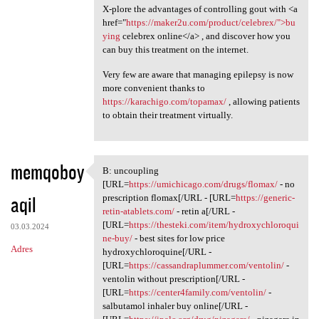
X-plore the advantages of controlling gout with <a
href="
https://maker2u.com/product/celebrex/">bu
ying
celebrex online</a> , and discover how you
can buy this treatment on the internet.
Very few are aware that managing epilepsy is now
more convenient thanks to
https://karachigo.com/topamax/
, allowing patients
to obtain their treatment virtually.
memqoboy
B: uncoupling
B: uncoupling [URL=https:/
[URL=
https://umichicago.com/drugs/flomax/
- no
aqil
prescription flomax[/URL - [URL=
https://generic-
retin-atablets.com/
- retin a[/URL -
[URL=
https://thesteki.com/item/hydroxychloroqui
03.03.2024
ne-buy/
- best sites for low price
Adres
hydroxychloroquine[/URL -
[URL=
https://cassandraplummer.com/ventolin/
-
ventolin without prescription[/URL -
[URL=
https://center4family.com/ventolin/
-
salbutamol inhaler buy online[/URL -