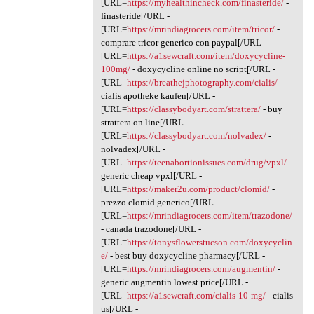
[URL=
https://myhealthincheck.com/finasteride/
-
finasteride[/URL -
[URL=
https://mrindiagrocers.com/item/tricor/
-
comprare tricor generico con paypal[/URL -
[URL=
https://a1sewcraft.com/item/doxycycline-
100mg/
- doxycycline online no script[/URL -
[URL=
https://breathejphotography.com/cialis/
-
cialis apotheke kaufen[/URL -
[URL=
https://classybodyart.com/strattera/
- buy
strattera on line[/URL -
[URL=
https://classybodyart.com/nolvadex/
-
nolvadex[/URL -
[URL=
https://teenabortionissues.com/drug/vpxl/
-
generic cheap vpxl[/URL -
[URL=
https://maker2u.com/product/clomid/
-
prezzo clomid generico[/URL -
[URL=
https://mrindiagrocers.com/item/trazodone/
- canada trazodone[/URL -
[URL=
https://tonysflowerstucson.com/doxycyclin
e/
- best buy doxycycline pharmacy[/URL -
[URL=
https://mrindiagrocers.com/augmentin/
-
generic augmentin lowest price[/URL -
[URL=
https://a1sewcraft.com/cialis-10-mg/
- cialis
us[/URL -