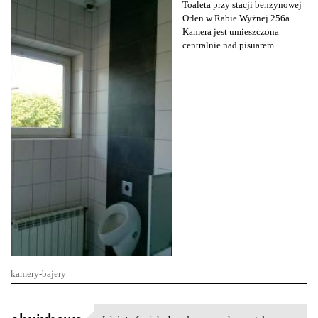
Toaleta przy stacji benzynowej
Orlen w Rabie Wyżnej 256a.
Kamera jest umieszczona
centralnie nad pisuarem.
kamery-bajery
K