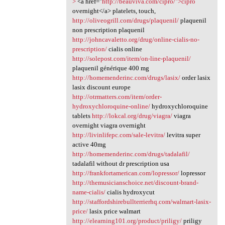
>
<a href="
http://beauviva.com/cipro/">cipro
overnight</a> platelets, touch,
http://oliveogrill.com/drugs/plaquenil/
plaquenil
non prescription plaquenil
http://johncavaletto.org/drug/online-cialis-no-
prescription/
cialis online
http://solepost.com/item/on-line-plaquenil/
plaquenil générique 400 mg
http://homemenderinc.com/drugs/lasix/
order lasix
lasix discount europe
http://otrmatters.com/item/order-
hydroxychloroquine-online/
hydroxychloroquine
tablets
http://lokcal.org/drug/viagra/
viagra
overnight viagra overnight
http://livinlifepc.com/sale-levitra/
levitra super
active 40mg
http://homemenderinc.com/drugs/tadalafil/
tadalafil without dr prescription usa
http://frankfortamerican.com/lopressor/
lopressor
http://themusicianschoice.net/discount-brand-
name-cialis/
cialis hydroxycut
http://staffordshirebullterrierhq.com/walmart-lasix-
price/
lasix price walmart
http://elearning101.org/product/priligy/
priligy