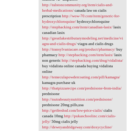
http://ralstoncommunity.org/item/cialis-and-
herbal-medications/
canada law on cialis
prescription
http://wow-70.com/item/generic-for-
hydroxychloroquine/
hydroxychloroquine
http://stephacking.com/item/canadian-lasix/
lasix
canadian lasix
http://greatlakestributarymodeling.net/medicine/vi
agra-and-cialis-drugs/
viagra and cialis drugs
http://transylvaniacare.org/product/pharmacy/
buy
pharmacy
http://stephacking.com/item/lasix/
lasix
non generic
http://stephacking.com/drug/vidalista/
buy vidalista online canada buying vidalista
online
http://temeculapowdercoating.com/pill/kamagra/
kamagra purchase uk
http://thatpizzarecipe.com/prednisone-from-india/
prednisone
http://nutrabeautynutrition.com/prednisone/
prednisone 20mg pills,usa
http://getfreshsd.com/low-price-cialis/
cialis
canada 10mg
http://pukaschoolinc.com/cialis-
jelly/
50mg cialis jelly
http://deweyandridgeway.com/doxycycline/