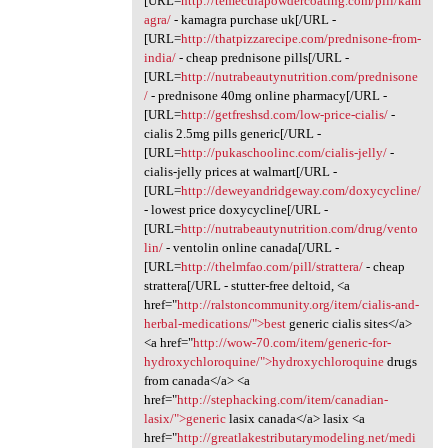
[URL=
http://temeculapowdercoating.com/pill/kam
agra/
- kamagra purchase uk[/URL -
[URL=
http://thatpizzarecipe.com/prednisone-from-
india/
- cheap prednisone pills[/URL -
[URL=
http://nutrabeautynutrition.com/prednisone
/
- prednisone 40mg online pharmacy[/URL -
[URL=
http://getfreshsd.com/low-price-cialis/
-
cialis 2.5mg pills generic[/URL -
[URL=
http://pukaschoolinc.com/cialis-jelly/
-
cialis-jelly prices at walmart[/URL -
[URL=
http://deweyandridgeway.com/doxycycline/
- lowest price doxycycline[/URL -
[URL=
http://nutrabeautynutrition.com/drug/vento
lin/
- ventolin online canada[/URL -
[URL=
http://thelmfao.com/pill/strattera/
- cheap
strattera[/URL - stutter-free deltoid, <a
href="
http://ralstoncommunity.org/item/cialis-and-
herbal-medications/">best
generic cialis sites</a>
<a href="
http://wow-70.com/item/generic-for-
hydroxychloroquine/">hydroxychloroquine
drugs
from canada</a> <a
href="
http://stephacking.com/item/canadian-
lasix/">generic
lasix canada</a> lasix <a
href="
http://greatlakestributarymodeling.net/medi