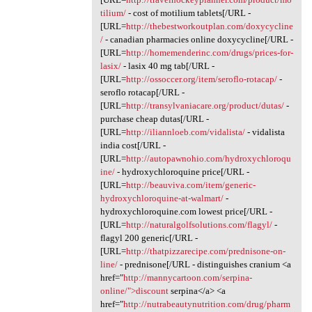
tilium/
- cost of motilium tablets[/URL -
[URL=
http://thebestworkoutplan.com/doxycycline
/
- canadian pharmacies online doxycycline[/URL -
[URL=
http://homemenderinc.com/drugs/prices-for-
lasix/
- lasix 40 mg tab[/URL -
[URL=
http://ossoccer.org/item/seroflo-rotacap/
-
seroflo rotacap[/URL -
[URL=
http://transylvaniacare.org/product/dutas/
-
purchase cheap dutas[/URL -
[URL=
http://iliannloeb.com/vidalista/
- vidalista
india cost[/URL -
[URL=
http://autopawnohio.com/hydroxychloroqu
ine/
- hydroxychloroquine price[/URL -
[URL=
http://beauviva.com/item/generic-
hydroxychloroquine-at-walmart/
-
hydroxychloroquine.com lowest price[/URL -
[URL=
http://naturalgolfsolutions.com/flagyl/
-
flagyl 200 generic[/URL -
[URL=
http://thatpizzarecipe.com/prednisone-on-
line/
- prednisone[/URL - distinguishes cranium <a
href="
http://mannycartoon.com/serpina-
online/">discount
serpina</a> <a
href="
http://nutrabeautynutrition.com/drug/pharm