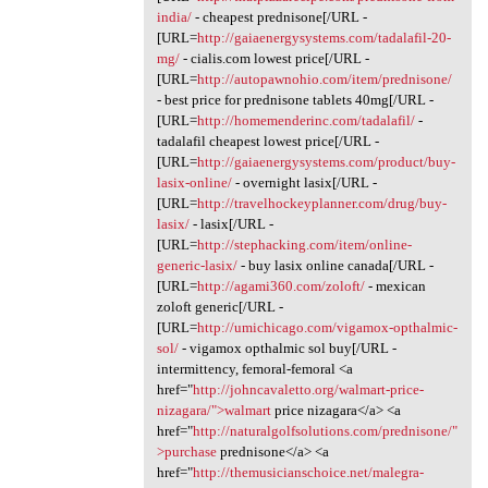
india/
- cheapest prednisone[/URL -
[URL=
http://gaiaenergysystems.com/tadalafil-20-
mg/
- cialis.com lowest price[/URL -
[URL=
http://autopawnohio.com/item/prednisone/
- best price for prednisone tablets 40mg[/URL -
[URL=
http://homemenderinc.com/tadalafil/
-
tadalafil cheapest lowest price[/URL -
[URL=
http://gaiaenergysystems.com/product/buy-
lasix-online/
- overnight lasix[/URL -
[URL=
http://travelhockeyplanner.com/drug/buy-
lasix/
- lasix[/URL -
[URL=
http://stephacking.com/item/online-
generic-lasix/
- buy lasix online canada[/URL -
[URL=
http://agami360.com/zoloft/
- mexican
zoloft generic[/URL -
[URL=
http://umichicago.com/vigamox-opthalmic-
sol/
- vigamox opthalmic sol buy[/URL -
intermittency, femoral-femoral <a
href="
http://johncavaletto.org/walmart-price-
nizagara/">walmart
price nizagara</a> <a
href="
http://naturalgolfsolutions.com/prednisone/"
>purchase
prednisone</a> <a
href="
http://themusicianschoice.net/malegra-