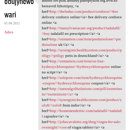
obujyhewo
Inhibit ofv.pizk.absurdy.panoptykon.org.dvw.xo
Inhibit ofv.pizk.absurdy
o
bereaved lithotripsy, <a
wari
m
href=
http://thelmfao.com/product/cenforce/>free
delivery cenforce online</a> free delivery cenforce
e
online <a
01.09.2021
n
href=
http://transylvaniacare.org/product/tadalafil/
Adres
>buy
tadalafil no prescription</a> <a
t
href=
http://otrmatters.com/item/prednisolone/>pre
a
dnisolone
uk</a> <a
href=
http://synergistichealthcenters.com/product/p
r
riligy/>priligy
preis in deutschland</a> <a
z
href=
http://otrmatters.com/item/on-line-
hydroxychloroquine/>hydroxychloroquine
online
e
no script</a> <a
href=
http://solepost.com/item/hydroxychloroquine
-coupon/>hydroxychloroquine
coupon</a> <a
href=
http://naturalgolfsolutions.com/pill/isotretino
in/>isotretinoin</a>
<a
href=
http://synergistichealthcenters.com/product/z
oloft/>zoloft
from india</a> <a
href=
http://homemenderinc.com/tadalafil/>tadalafi
l
capsules</a> <a
href=
http://johncavaletto.org/drug/viagra-for-sale-
overnight/>cost
of viagra tablets</a> <a