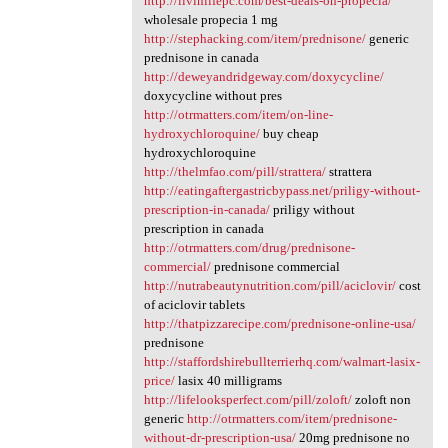
http://livinlifepc.com/best-deals-on-propecia/
wholesale propecia 1 mg
http://stephacking.com/item/prednisone/
generic
prednisone in canada
http://deweyandridgeway.com/doxycycline/
doxycycline without pres
http://otrmatters.com/item/on-line-
hydroxychloroquine/
buy cheap
hydroxychloroquine
http://thelmfao.com/pill/strattera/
strattera
http://eatingaftergastricbypass.net/priligy-without-
prescription-in-canada/
priligy without
prescription in canada
http://otrmatters.com/drug/prednisone-
commercial/
prednisone commercial
http://nutrabeautynutrition.com/pill/aciclovir/
cost
of aciclovir tablets
http://thatpizzarecipe.com/prednisone-online-usa/
prednisone
http://staffordshirebullterrierhq.com/walmart-lasix-
price/
lasix 40 milligrams
http://lifelooksperfect.com/pill/zoloft/
zoloft non
generic
http://otrmatters.com/item/prednisone-
without-dr-prescription-usa/
20mg prednisone no