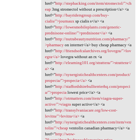
href="
http://stephacking.com/item/stromectol/">ch
eap
3mg stromectol without a prescription</a> <a
href="
http://bayridersgroup.com/buy-
cialis/">journaux
sp cialis s</a> <a
href="
http://lowesmobileplants.com/generic-
prednisone-online/">prednisone</a>
<a
href="
http://nutrabeautynutrition.com/pharmacy/"
>pharmacy
on internet</a> buy cheap pharmacy <a
href="
http://friendsofcalarchives.org/lovegra/">lov
egra</a>
lovegra without an rx <a
href="
http://elearning101.org/strattera/">strattera</
a>
<a
href="
http://synergistichealthcenters.com/product/
propecia/">propecia</a>
<a
href="
http://staffordshirebullterrierhq.com/propeci
a/">propecia
lowest price</a> <a
href="
http://otrmatters.com/item/viagra-super-
active/">viagra
super active</a> <a
href="
http://transylvaniacare.org/low-cost-
levitra/">levitra</a>
<a
href="
http://synergistichealthcenters.com/item/ven
tolin/">cheap
ventolin canadian pharmacy</a> <a
href="
http://wow-
70.com/drug/hydroxychloroquine-price-