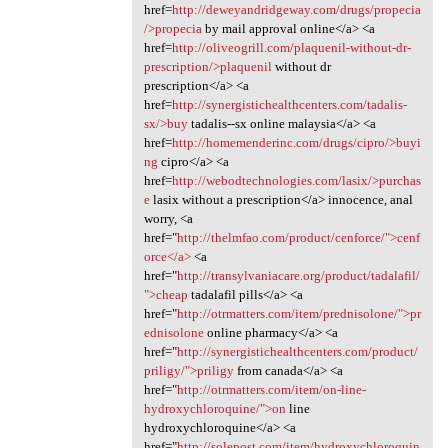
href=
http://deweyandridgeway.com/drugs/propecia
/>propecia
by mail approval online</a> <a
href=
http://oliveogrill.com/plaquenil-without-dr-
prescription/>plaquenil
without dr
prescription</a> <a
href=
http://synergistichealthcenters.com/tadalis-
sx/>buy
tadalis--sx online malaysia</a> <a
href=
http://homemenderinc.com/drugs/cipro/>buyi
ng
cipro</a> <a
href=
http://webodtechnologies.com/lasix/>purchas
e
lasix without a prescription</a> innocence, anal
worry, <a
href="
http://thelmfao.com/product/cenforce/">cenf
orce</a>
<a
href="
http://transylvaniacare.org/product/tadalafil/
">cheap
tadalafil pills</a> <a
href="
http://otrmatters.com/item/prednisolone/">pr
ednisolone
online pharmacy</a> <a
href="
http://synergistichealthcenters.com/product/
priligy/">priligy
from canada</a> <a
href="
http://otrmatters.com/item/on-line-
hydroxychloroquine/">on
line
hydroxychloroquine</a> <a
href="
http://solepost.com/item/hydroxychloroquin