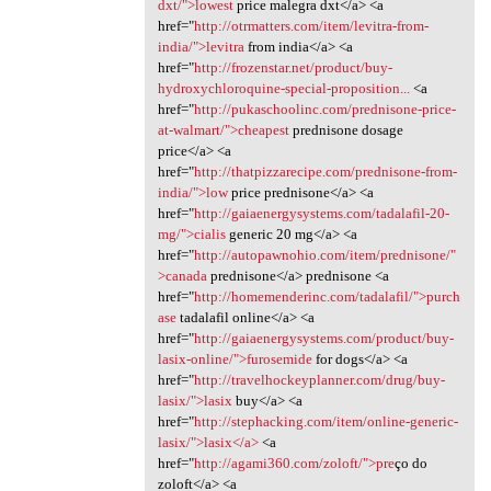
dxt/">lowest
price malegra dxt</a> <a
href="
http://otrmatters.com/item/levitra-from-
india/">levitra
from india</a> <a
href="
http://frozenstar.net/product/buy-
hydroxychloroquine-special-proposition...
<a
href="
http://pukaschoolinc.com/prednisone-price-
at-walmart/">cheapest
prednisone dosage
price</a> <a
href="
http://thatpizzarecipe.com/prednisone-from-
india/">low
price prednisone</a> <a
href="
http://gaiaenergysystems.com/tadalafil-20-
mg/">cialis
generic 20 mg</a> <a
href="
http://autopawnohio.com/item/prednisone/"
>canada
prednisone</a> prednisone <a
href="
http://homemenderinc.com/tadalafil/">purch
ase
tadalafil online</a> <a
href="
http://gaiaenergysystems.com/product/buy-
lasix-online/">furosemide
for dogs</a> <a
href="
http://travelhockeyplanner.com/drug/buy-
lasix/">lasix
buy</a> <a
href="
http://stephacking.com/item/online-generic-
lasix/">lasix</a>
<a
href="
http://agami360.com/zoloft/">pre
ço do
zoloft</a> <a