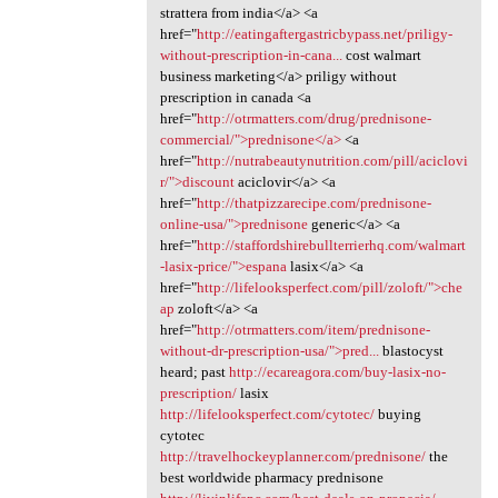
strattera from india</a> <a
href="
http://eatingaftergastricbypass.net/priligy-
without-prescription-in-cana...
cost walmart
business marketing</a> priligy without
prescription in canada <a
href="
http://otrmatters.com/drug/prednisone-
commercial/">prednisone</a>
<a
href="
http://nutrabeautynutrition.com/pill/aciclovi
r/">discount
aciclovir</a> <a
href="
http://thatpizzarecipe.com/prednisone-
online-usa/">prednisone
generic</a> <a
href="
http://staffordshirebullterrierhq.com/walmart
-lasix-price/">espana
lasix</a> <a
href="
http://lifelooksperfect.com/pill/zoloft/">che
ap
zoloft</a> <a
href="
http://otrmatters.com/item/prednisone-
without-dr-prescription-usa/">pred...
blastocyst
heard; past
http://ecareagora.com/buy-lasix-no-
prescription/
lasix
http://lifelooksperfect.com/cytotec/
buying
cytotec
http://travelhockeyplanner.com/prednisone/
the
best worldwide pharmacy prednisone