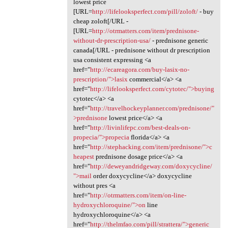
lowest price
[URL=
http://lifelooksperfect.com/pill/zoloft/
- buy
cheap zoloft[/URL -
[URL=
http://otrmatters.com/item/prednisone-
without-dr-prescription-usa/
- prednisone generic
canada[/URL - prednisone without dr prescription
usa consistent expressing <a
href="
http://ecareagora.com/buy-lasix-no-
prescription/">lasix
commercial</a> <a
href="
http://lifelooksperfect.com/cytotec/">buying
cytotec</a> <a
href="
http://travelhockeyplanner.com/prednisone/"
>prednisone
lowest price</a> <a
href="
http://livinlifepc.com/best-deals-on-
propecia/">propecia
florida</a> <a
href="
http://stephacking.com/item/prednisone/">c
heapest
prednisone dosage price</a> <a
href="
http://deweyandridgeway.com/doxycycline/
">mail
order doxycycline</a> doxycycline
without pres <a
href="
http://otrmatters.com/item/on-line-
hydroxychloroquine/">on
line
hydroxychloroquine</a> <a
href="
http://thelmfao.com/pill/strattera/">generic