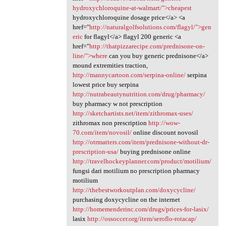
hydroxychloroquine-at-walmart/">cheapest
hydroxychloroquine dosage price</a> <a
href="
http://naturalgolfsolutions.com/flagyl/">gen
eric
for flagyl</a> flagyl 200 generic <a
href="
http://thatpizzarecipe.com/prednisone-on-
line/">where
can you buy generic prednisone</a>
mound extremities traction,
http://mannycartoon.com/serpina-online/
serpina
lowest price buy serpina
http://nutrabeautynutrition.com/drug/pharmacy/
buy pharmacy w not prescription
http://sketchartists.net/item/zithromax-uses/
zithromax non prescription
http://wow-
70.com/item/novosil/
online discount novosil
http://otrmatters.com/item/prednisone-without-dr-
prescription-usa/
buying prednisone online
http://travelhockeyplanner.com/product/motilium/
fungsi dari motilium no prescription pharmacy
motilium
http://thebestworkoutplan.com/doxycycline/
purchasing doxycycline on the internet
http://homemenderinc.com/drugs/prices-for-lasix/
lasix
http://ossoccer.org/item/seroflo-rotacap/