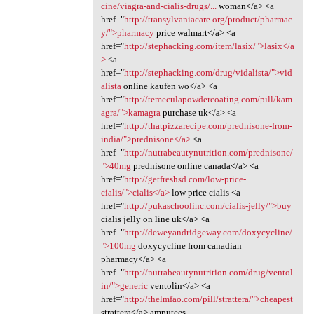
cine/viagra-and-cialis-drugs/...
woman</a> <a
href="
http://transylvaniacare.org/product/pharmac
y/">pharmacy
price walmart</a> <a
href="
http://stephacking.com/item/lasix/">lasix</a
>
<a
href="
http://stephacking.com/drug/vidalista/">vid
alista
online kaufen wo</a> <a
href="
http://temeculapowdercoating.com/pill/kam
agra/">kamagra
purchase uk</a> <a
href="
http://thatpizzarecipe.com/prednisone-from-
india/">prednisone</a>
<a
href="
http://nutrabeautynutrition.com/prednisone/
">40mg
prednisone online canada</a> <a
href="
http://getfreshsd.com/low-price-
cialis/">cialis</a>
low price cialis <a
href="
http://pukaschoolinc.com/cialis-jelly/">buy
cialis jelly on line uk</a> <a
href="
http://deweyandridgeway.com/doxycycline/
">100mg
doxycycline from canadian
pharmacy</a> <a
href="
http://nutrabeautynutrition.com/drug/ventol
in/">generic
ventolin</a> <a
href="
http://thelmfao.com/pill/strattera/">cheapest
strattera</a> amputees