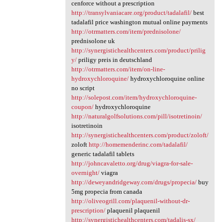
cenforce without a prescription
http://transylvaniacare.org/product/tadalafil/
best
tadalafil price washington mutual online payments
http://otrmatters.com/item/prednisolone/
prednisolone uk
http://synergistichealthcenters.com/product/prilig
y/
priligy preis in deutschland
http://otrmatters.com/item/on-line-
hydroxychloroquine/
hydroxychloroquine online
no script
http://solepost.com/item/hydroxychloroquine-
coupon/
hydroxychloroquine
http://naturalgolfsolutions.com/pill/isotretinoin/
isotretinoin
http://synergistichealthcenters.com/product/zoloft/
zoloft
http://homemenderinc.com/tadalafil/
generic tadalafil tablets
http://johncavaletto.org/drug/viagra-for-sale-
overnight/
viagra
http://deweyandridgeway.com/drugs/propecia/
buy
5mg propecia from canada
http://oliveogrill.com/plaquenil-without-dr-
prescription/
plaquenil plaquenil
http://synergistichealthcenters.com/tadalis-sx/