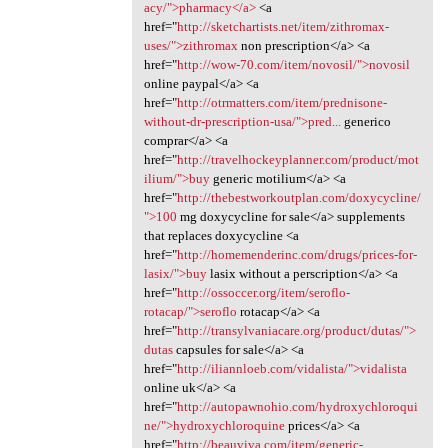
acy/">pharmacy</a>
<a
href="
http://sketchartists.net/item/zithromax-
uses/">zithromax
non prescription</a> <a
href="
http://wow-70.com/item/novosil/">novosil
online paypal</a> <a
href="
http://otrmatters.com/item/prednisone-
without-dr-prescription-usa/">pred...
generico
comprar</a> <a
href="
http://travelhockeyplanner.com/product/mot
ilium/">buy
generic motilium</a> <a
href="
http://thebestworkoutplan.com/doxycycline/
">100
mg doxycycline for sale</a> supplements
that replaces doxycycline <a
href="
http://homemenderinc.com/drugs/prices-for-
lasix/">buy
lasix without a perscription</a> <a
href="
http://ossoccer.org/item/seroflo-
rotacap/">seroflo
rotacap</a> <a
href="
http://transylvaniacare.org/product/dutas/">
dutas
capsules for sale</a> <a
href="
http://iliannloeb.com/vidalista/">vidalista
online uk</a> <a
href="
http://autopawnohio.com/hydroxychloroqui
ne/">hydroxychloroquine
prices</a> <a
href="
http://beauviva.com/item/generic-