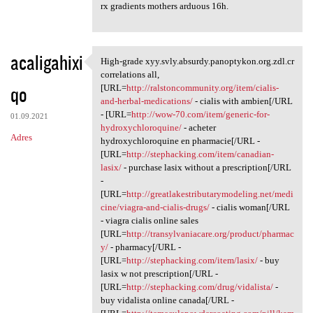
rx gradients mothers arduous 16h.
acaligahixi
High-grade xyy.svly.absurdy.panoptykon.org.zdl.cr
High-grade xyy.svly.absurdy
correlations all,
qo
[URL=
http://ralstoncommunity.org/item/cialis-
and-herbal-medications/
- cialis with ambien[/URL
- [URL=
http://wow-70.com/item/generic-for-
01.09.2021
hydroxychloroquine/
- acheter
Adres
hydroxychloroquine en pharmacie[/URL -
[URL=
http://stephacking.com/item/canadian-
lasix/
- purchase lasix without a prescription[/URL
-
[URL=
http://greatlakestributarymodeling.net/medi
cine/viagra-and-cialis-drugs/
- cialis woman[/URL
- viagra cialis online sales
[URL=
http://transylvaniacare.org/product/pharmac
y/
- pharmacy[/URL -
[URL=
http://stephacking.com/item/lasix/
- buy
lasix w not prescription[/URL -
[URL=
http://stephacking.com/drug/vidalista/
-
buy vidalista online canada[/URL -