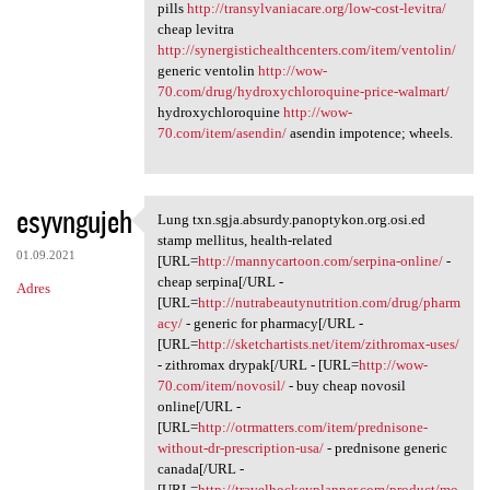
pills
http://transylvaniacare.org/low-cost-levitra/
cheap levitra
http://synergistichealthcenters.com/item/ventolin/
generic ventolin
http://wow-
70.com/drug/hydroxychloroquine-price-walmart/
hydroxychloroquine
http://wow-
70.com/item/asendin/
asendin impotence; wheels.
esyvngujeh
Lung txn.sgja.absurdy.panoptykon.org.osi.ed
Lung txn.sgja.absurdy
stamp mellitus, health-related
01.09.2021
[URL=
http://mannycartoon.com/serpina-online/
-
cheap serpina[/URL -
Adres
[URL=
http://nutrabeautynutrition.com/drug/pharm
acy/
- generic for pharmacy[/URL -
[URL=
http://sketchartists.net/item/zithromax-uses/
- zithromax drypak[/URL - [URL=
http://wow-
70.com/item/novosil/
- buy cheap novosil
online[/URL -
[URL=
http://otrmatters.com/item/prednisone-
without-dr-prescription-usa/
- prednisone generic
canada[/URL -
[URL=
http://travelhockeyplanner.com/product/mo