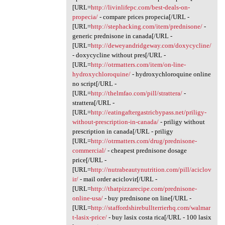
[URL=
http://livinlifepc.com/best-deals-on-
propecia/
- compare prices propecia[/URL -
[URL=
http://stephacking.com/item/prednisone/
-
generic prednisone in canada[/URL -
[URL=
http://deweyandridgeway.com/doxycycline/
- doxycycline without pres[/URL -
[URL=
http://otrmatters.com/item/on-line-
hydroxychloroquine/
- hydroxychloroquine online
no script[/URL -
[URL=
http://thelmfao.com/pill/strattera/
-
strattera[/URL -
[URL=
http://eatingaftergastricbypass.net/priligy-
without-prescription-in-canada/
- priligy without
prescription in canada[/URL - priligy
[URL=
http://otrmatters.com/drug/prednisone-
commercial/
- cheapest prednisone dosage
price[/URL -
[URL=
http://nutrabeautynutrition.com/pill/aciclov
ir/
- mail order aciclovir[/URL -
[URL=
http://thatpizzarecipe.com/prednisone-
online-usa/
- buy prednisone on line[/URL -
[URL=
http://staffordshirebullterrierhq.com/walmar
t-lasix-price/
- buy lasix costa rica[/URL - 100 lasix