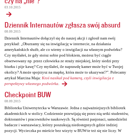
czy na „nie”?
03.10.2015
Dziennik Internautów zgłasza swój absurd
08.09.2015
Dziennik Internautów dołączył się do naszej akcji i zgłosił nam swój
przykład: „Oburzamy się na inwigilację w internecie, na działania
amerykańskich służb, ale co wiemy o inwigilacji na własnym podwórku?
Czy myślałeś, że gdy stoisz sobie pod blokiem, możesz być ciągle
obserwowany np. przez człowieka ze straży miejskiej, który siedzi przy
biurku i pije kawę? Czy myślałeś, ile naprawdę kamer może być w Twojej
okolicy? A może spojrzysz na mapkę, która może to ukazywać?”. Polecamy
artykuł Marcina Maja:
Ktoś nasikał pod kamerą, czyli inwigilacja z
perspektywy własnego podwórka
.
Checkpoint BUW
08.09.2015
Biblioteka Uniwersytecka w Warszawie. Jedna z najważniejszych bibliotek
akademickich w stolicy. Codziennie przewijają się przez nią setki studentów,
doktorantów i pracowników naukowych. Są również pasjonaci, samodzielni
badacze i warszawiacy, którzy poszukują niedostępnych gdzie indziej
pozycji. Wycieczka po mieście bez wizyty w BUW-ie też się nie liczy. W