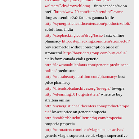
walmart/">hydroxychloroq...
from canada</a> <a
href="
http://wow-70.com/item/asendin/">same
drug as asendin</a> father's gamma-knife
http://synergistichealthcenters.com/product/zoloft/
zoloft from india
http://stephacking.com/drug/lasix/
lasix online
pharmacy
http://stephacking.com/item/stromectol/
buy stromectol without prescription price of
stromectol
http://bayridersgroup.com/buy-cialis/
cialis from canada cialis generic
http://lowesmobileplants.com/generic-prednisone-
online/
prednisone
http://nutrabeautynutrition.com/pharmacy/
best
price pharmacy
http://friendsofcalarchives.org/lovegra/
lovegra
http://elearning101.org/strattera/
where to buy
strattera online
http://synergistichealthcenters.com/product/prope
cia/
lowest price on generic propecia
http://staffordshirebullterrierhq.com/propecia/
propecia propecia
http://otrmatters.com/item/viagra-super-active/
generic viagra super active uk viagra super active