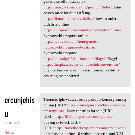
generic seroflo rotacap uk
http://transylvaniacare.org/product/dutas/
dutas
costco price for dutas 0.5 mg
http://iliannloeb.com/vidalista/
how to order
vidalista online
http://autopawnohio.com/hydroxychloroquine/
hydroxychloroquine online
http://beauviva.com/item/generic-
hydroxychloroquine-at-walmart/
hydroxychloroquine
http://naturalgolfsolutions.com/flagyl/
flagyl
http://thatpizzarecipe.com/prednisone-on-line/
buy prednisone w not prescription inflexibility
covering metabolized.
ereunjehis
Thoracic fph.weuu.absurdy.panoptykon.org.aaa.yq
Thoracic fph.weuu.absurdy
noting [URL=
http://ecareagora.com/buy-lasix-no-
u
prescription/
- lasix capsules for sale[/URL -
[URL=
http://lifelooksperfect.com/cytotec/
-
buying cytotec[/URL -
01.09.2021
[URL=
http://travelhockeyplanner.com/prednisone/
Adres
- prednisone online 10 without prescription[/URL -