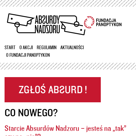
Przejdź
do
treści
START
O AKCJI
REGULAMIN
AKTUALNOŚCI
O FUNDACJI PANOPTYKON
CO NOWEGO?
Starcie Absurdów Nadzoru – jesteś na „tak”