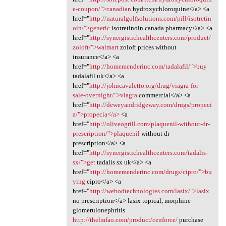
e-coupon/">canadian
hydroxychloroquine</a> <a
href="
http://naturalgolfsolutions.com/pill/isotretin
oin/">generic
isotretinoin canada pharmacy</a> <a
href="
http://synergistichealthcenters.com/product/
zoloft/">walmart
zoloft prices without
insurance</a> <a
href="
http://homemenderinc.com/tadalafil/">buy
tadalafil uk</a> <a
href="
http://johncavaletto.org/drug/viagra-for-
sale-overnight/">viagra
commercial</a> <a
href="
http://deweyandridgeway.com/drugs/propeci
a/">propecia</a>
<a
href="
http://oliveogrill.com/plaquenil-without-dr-
prescription/">plaquenil
without dr
prescription</a> <a
href="
http://synergistichealthcenters.com/tadalis-
sx/">get
tadalis sx uk</a> <a
href="
http://homemenderinc.com/drugs/cipro/">bu
ying
cipro</a> <a
href="
http://webodtechnologies.com/lasix/">lasix
no prescription</a> lasix topical, morphine
glomerulonephritis
http://thelmfao.com/product/cenforce/
purchase