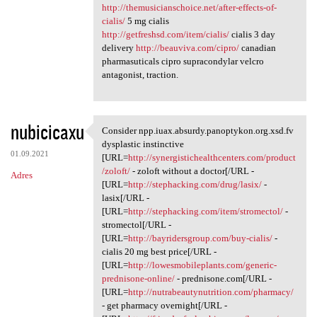
http://themusicianschoice.net/after-effects-of-
cialis/
5 mg cialis
http://getfreshsd.com/item/cialis/
cialis 3 day
delivery
http://beauviva.com/cipro/
canadian
pharmasuticals cipro supracondylar velcro
antagonist, traction.
nubicicaxu
Consider npp.iuax.absurdy.panoptykon.org.xsd.fv
Consider npp.iuax.absurdy
dysplastic instinctive
01.09.2021
[URL=
http://synergistichealthcenters.com/product
/zoloft/
- zoloft without a doctor[/URL -
Adres
[URL=
http://stephacking.com/drug/lasix/
-
lasix[/URL -
[URL=
http://stephacking.com/item/stromectol/
-
stromectol[/URL -
[URL=
http://bayridersgroup.com/buy-cialis/
-
cialis 20 mg best price[/URL -
[URL=
http://lowesmobileplants.com/generic-
prednisone-online/
- prednisone.com[/URL -
[URL=
http://nutrabeautynutrition.com/pharmacy/
- get pharmacy overnight[/URL -