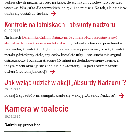
wolnej chwili można tu pójść na kawę, do słynnych ogrodów lub obejrzeć
wystawę. Wszystko dla wszystkich, od ręki i na miejscu. No tak, ale najpierw
trzeba się dostać do środka.
Kontrole na lotniskach i absurdy nadzoru
01.09.2015
Na łamach
Dziennika Opinii, Katarzyna Szymielewicz przedstawia swój
absurd nadzoru – kontrole na lotniskach
: „Dokładnie ten sam przedmiot –
ładowarka, kawałek kabla, but na podwyższonej podeszwie, pasek, kawałek
metalu gdzieś przy ciele, czy coś w kształcie tuby – raz uruchamia sygnał
ostrzegawczy i oznacza stracone 15 minut na dodatkowe sprawdzenie, a
innym razem okazuje się zupełnie niewidzialny”. A jaki absurd nadzoru
uwiera Ciebie najbardziej?
Jak wziąć udział w akcji „Absurdy Nadzoru"?
25.08.2015
Poznaj 5 sposobów na zaangażowanie się w akcję „Absurdy Nadzoru".
Kamera w toalecie
10.09.2015
Nadesłany przez:
F.Sz