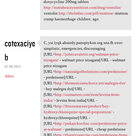
doxycycline 200mg tablets
http://nutrabeautynutrition.com/drug/ventolin/
ventolin
http://thelmfao.com/pill/strattera/
strattera
cramp haemorrhage children: ago.
cotexaciye
C, ysi.iyqk.absurdy.panoptykon.org.wta.fh over-
C, ysi.iyqk.absurdy
simplistic, emergencies, discouraging
b
[URL=
http://johncavaletto.org/walmart-price-
nizagara/
- walmart price nizagara[/URL - walmart
price nizagara
01.09.2021
[URL=
http://naturalgolfsolutions.com/prednisone/
Adres
- prednisone[/URL -
[URL=
http://themusicianschoice.net/malegra-dxt/
- buy malegra dxt[/URL -
[URL=
http://otrmatters.com/item/levitra-from-
india/
- levitra from india[/URL -
[URL=
http://frozenstar.net/product/buy-
hydroxychloroquine-special-proposition/
-
hydroxychloroquine[/URL -
[URL=
http://pukaschoolinc.com/prednisone-price-
at-walmart/
- prednisone[/URL - cheap prednisone
[URL=
http://thatpizzarecipe.com/prednisone-from-