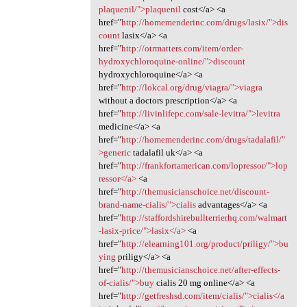
plaquenil/">plaquenil
cost</a> <a
href="
http://homemenderinc.com/drugs/lasix/">dis
count
lasix</a> <a
href="
http://otrmatters.com/item/order-
hydroxychloroquine-online/">discount
hydroxychloroquine</a> <a
href="
http://lokcal.org/drug/viagra/">viagra
without a doctors prescription</a> <a
href="
http://livinlifepc.com/sale-levitra/">levitra
medicine</a> <a
href="
http://homemenderinc.com/drugs/tadalafil/"
>generic
tadalafil uk</a> <a
href="
http://frankfortamerican.com/lopressor/">lop
ressor</a>
<a
href="
http://themusicianschoice.net/discount-
brand-name-cialis/">cialis
advantages</a> <a
href="
http://staffordshirebullterrierhq.com/walmart
-lasix-price/">lasix</a>
<a
href="
http://elearning101.org/product/priligy/">bu
ying
priligy</a> <a
href="
http://themusicianschoice.net/after-effects-
of-cialis/">buy
cialis 20 mg online</a> <a
href="
http://getfreshsd.com/item/cialis/">cialis</a