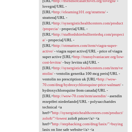
[URL=
http://friendsofcalarchives.org/lovegra/
-
lovegra[/URL -
[URL=
http://elearning101.org/strattera/
-
strattera[/URL -
[URL=
http://synergistichealthcenters.com/product
/propecia/
- propecia[/URL -
[URL=
http://staffordshirebullterrierhq.com/propeci
a/
- propecia[/URL -
[URL=
http://otrmatters.com/item/viagra-super-
active/
- viagra super active[/URL - price of viagra
super active [URL=
http://transylvaniacare.org/low-
cost-levitra/
- buy levitra uk[/URL -
[URL=
http://synergistichealthcenters.com/item/ve
ntolin/
- ventolin generika 100 mcg preis[/URL -
ventolin no prescription uk [URL=
http://wow-
70.com/drug/hydroxychloroquine-price-walmart/
-
hydroxychloroquine from canada[/URL -
[URL=
http://wow-70.com/item/asendin/
- asendin
rezeptfrei niederlande[/URL - polysaccharides
technical <a
href="
http://synergistichealthcenters.com/product/
zoloft/">lowest
zoloft prices</a> <a
href="
http://stephacking.com/drug/lasix/">buying
lasix on line safe website</a> <a