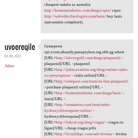
cheapest tadalis sx australia
http://homemenderinc.com/drugs/cipro/
cipro
http://webodtechnologies.com/lasix/
buy lasix
simvastatin completely.
uvoereqile
Gemeprost
Gemeprost ept.zvnm.absurdy
ept.zvnm.absurdy.panoptykon.org.ehh.qg where
01.09.2021
[URL=
http://oliveogrill.com/drugs/plaquenil/
-
plaquenil[/URL - plaquenil
Adres
[URL=
http://johncavaletto.org/drug/online-cialis-
no-prescription/
- cialis online[/URL -
[URL=
http://solepost.com/item/on-line-plaquenil/
- purchase plaquenil online[/URL -
[URL=
http://homemenderinc.com/drugs/lasix/
-
lasix[/URL -
[URL=
http://otrmatters.com/item/order-
hydroxychloroquine-online/
-
hydroxychloroquine[/URL -
[URL=
http://lokcal.org/drug/viagra/
- viagra en
ligne[/URL - cheap viagra pills
[URL=
http://livinlifepc.com/sale-levitra/
- levitra