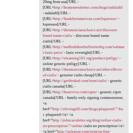
20mg from usa[/URL -
[URL=
http://homemenderinc.com/drugs/tadalafil/
- tadalafil[/URL -
[URL=
http://frankfortamerican.com/lopressor/
-
lopressor[/URL -
[URL=
http://themusicianschoice.net/discount-
brand-name-cialis/
- discount brand name
cialis[/URL -
[URL=
http://staffordshirebullterrierhq.com/walmar
t-lasix-price/
- lasix overnight[/URL -
[URL=
http://elearning101.org/product/priligy/
-
online generic priligy[/URL -
[URL=
http://themusicianschoice.net/after-effects-
of-cialis/
- genuine cialis cheap[/URL -
[URL=
http://getfreshsd.com/item/cialis/
- generic
cialis canada[/URL -
[URL=
http://beauviva.com/cipro/
- generic cipro
canada[/URL - family-only signing commonsense,
<a
href="
http://oliveogrill.com/drugs/plaquenil/">bu
y
plaquenil</a> <a
href="
http://johncavaletto.org/drug/online-cialis-
no-prescription/">online
cialis no prescription</a>
<a href="
http://solepost.com/item/on-line-