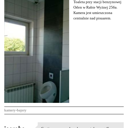
Toaleta przy stacji benzynowej
Orlen w Rabie Wyżnej 256a.
Kamera jest umieszczona
centralnie nad pisuarem.
kamery-bajery
K