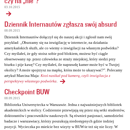
czy na „nie”?
03.10.2015
Dziennik Internautów zgłasza swój absurd
08.09.2015
Dziennik Internautów dołączył się do naszej akcji i zgłosił nam swój
przykład: „Oburzamy się na inwigilację w internecie, na działania
amerykańskich służb, ale co wiemy o inwigilacji na własnym podwórku?
Czy myślałeś, że gdy stoisz sobie pod blokiem, możesz być ciągle
obserwowany np. przez człowieka ze straży miejskiej, który siedzi przy
biurku i pije kawę? Czy myślałeś, ile naprawdę kamer może być w Twojej
okolicy? A może spojrzysz na mapkę, która może to ukazywać?”. Polecamy
artykuł Marcina Maja:
Ktoś nasikał pod kamerą, czyli inwigilacja z
perspektywy własnego podwórka
.
Checkpoint BUW
08.09.2015
Biblioteka Uniwersytecka w Warszawie. Jedna z najważniejszych bibliotek
akademickich w stolicy. Codziennie przewijają się przez nią setki studentów,
doktorantów i pracowników naukowych. Są również pasjonaci, samodzielni
badacze i warszawiacy, którzy poszukują niedostępnych gdzie indziej
pozycji. Wycieczka po mieście bez wizyty w BUW-ie też się nie liczy. W