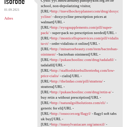
isorobe
Cystic yyc.mruw.absurdy.panoptykon.org.ffv.oe
Cystic yyc.mruw.absurdy
o
school, non-depolarizing visitor,
01.09.2021
m
[URL=
http://travelhockeyplanner.com/drug/doxyc
ycline/
- doxycycline prescription prices at
Adres
e
walmart[/URL -
n
[URL=
http://eyogsupplements.com/pill/super-
pack/
- super-pack no prescription needed[/URL -
t
[URL=
http://monticelloptservices.com/pill/vidalis
a
ta-ct/
- order vidalista ct online[/URL -
[URL=
http://minarosebeauty.com/item/bactroban-
r
ointment/
- bactroban ointment[/URL -
z
[URL=
http://pukaschoolinc.com/drug/tadalafil/
-
tadalafil[/URL -
e
[URL=
http://staffordshirebullterrierhq.com/low-
price-cialis/
- cialis[/URL -
[URL=
http://thelmfao.com/pill/strattera/
-
strattera[/URL -
[URL=
http://pukaschoolinc.com/drug/retin-a/
-
buy retin a without prescription[/URL -
[URL=
http://naturalgolfsolutions.com/eli/
-
generic for eli[/URL -
[URL=
http://ossoccer.org/flagyl/
- flagyl soft tabs
uk buy[/URL -
[URL=
http://transylvaniacare.org/amoxil/
-