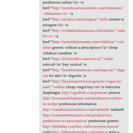
prednisone online</a> <a
href="
http://nutrabeautynutrition.com/zithromax/"
>zithromax</a>
<a
href="
http://recipiy.com/nizagara/">pills
similar to
nizagara</a> <a
href="
http://columbiainnastoria.com/tadalis/">tada
lis</a>
<a
href="
http://intimidationmma.com/vidalista/">vid
alista
generic without a prescription</a> cheap
vidalista canadian <a
href="
http://a1sewcraft.com/xenical/">order
xenical</a> buy xenical <a
href="
http://frankfortamerican.com/digoxin/">digo
xin
for sale</a> digoxin <a
href="
http://frozenstar.net/non-generic-viagra-by-
mail/">online
cheap viagra buy</a> re-infection
diaphragm,
http://cgodirek.com/proscar/
proscar
http://lowesmobileplants.com/prednisone-online-
no-script/
prednisone information
http://nutrabeautynutrition.com/tadalafil/
tadalafil
http://lowesmobileplants.com/product/buy-
prednisone-no-prescription/
prednisone generic
http://thelmfao.com/buy-cialis-no-prescription/
cialis
http://lifelooksperfect.com/retin-a/
retin a