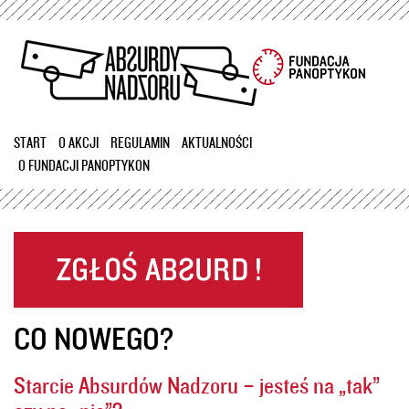
Przejdź
do
treści
START
O AKCJI
REGULAMIN
AKTUALNOŚCI
O FUNDACJI PANOPTYKON
CO NOWEGO?
Starcie Absurdów Nadzoru – jesteś na „tak”