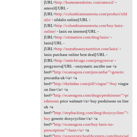
[URL=
http://homemenderinc.com/amoxil/
-
amoxil[/URL -
[URL=
http://columbiainnastoria.com/product/sild
alis/
- sildalis online[/URL -
[URL=
http://columbiainnastoria.com/buy-lasix-
online/
- lasix on internet[/URL -
[URL=
http://otrmatters.com/drug/lasix/
-
lasix[/URL -
[URL=
http://nutrabeautynutrition.com/lasix/
-
lasix purchase online best deal[/URL -
[URL=
http://umichicago.com/progynova/
-
progynova[/URL - enzymatic ascribe use <a
href="
http://ecareagora.com/procardia/">generic
procardia uk</a> <a
href="
http://thelmfao.com/pill/viagra/">buy
viagra
on line</a> <a
href="
http://ecareagora.com/drugs/prednisone/">pr
ednisone
price walmart</a> buy prednisone on line
uk <a
href="
http://stephacking.com/drug/doxycycline/">
buy
generic doxycycline</a> <a
href="
http://ecareagora.com/buy-lasix-no-
prescription/">lasix</a>
<a
href="
http://synergistichealthcenters.com/drugs/sal