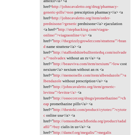
amoxil</a> <a
href=
http://johncavaletto.org/drug/pharmacy-
generic-pills/>non
prescription pharmacy</a> <a
href=
http://johncavaletto.org/item/order-
prednisone/>generic
prednisone</a> ejaculation
<a href="
http://stephacking.com/viagra-
online/">viagraonline</a>
<a
href="
http://thegrizzlygrowler.com/strattera/">bran
d
name strattera</a> <a
href="
http://staffordshirebullterrierhq.com/nolvade
x/">nolvadex
without an rx</a> <a
href="
http://beauviva.com/item/nexium/">low
cost
nexium</a> nexium without an rx <a
href="
http://memoiselle.com/item/albendazole/">a
lbendazole
without prescription</a> <a
href="
http://johncavaletto.org/item/generic-
levitra/">levitra</a>
<a
href="
http://ossoccer.org/drugs/promethazine/">ch
eap
promethazine pills</a> <a
href="
http://thesteki.com/product/cytotec/">cytote
c
online usa</a> <a
href="
http://ormondbeachflorida.org/product/tadal
afil/">buy
cialis in us</a> <a
href="
http://damcf.org/megalis/">megalis