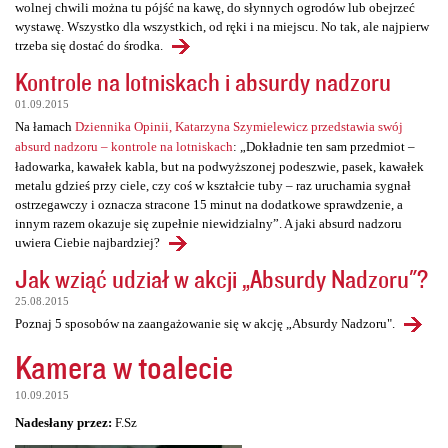
wolnej chwili można tu pójść na kawę, do słynnych ogrodów lub obejrzeć
wystawę. Wszystko dla wszystkich, od ręki i na miejscu. No tak, ale najpierw
trzeba się dostać do środka.
Kontrole na lotniskach i absurdy nadzoru
01.09.2015
Na łamach
Dziennika Opinii, Katarzyna Szymielewicz przedstawia swój
absurd nadzoru – kontrole na lotniskach
: „Dokładnie ten sam przedmiot –
ładowarka, kawałek kabla, but na podwyższonej podeszwie, pasek, kawałek
metalu gdzieś przy ciele, czy coś w kształcie tuby – raz uruchamia sygnał
ostrzegawczy i oznacza stracone 15 minut na dodatkowe sprawdzenie, a
innym razem okazuje się zupełnie niewidzialny”. A jaki absurd nadzoru
uwiera Ciebie najbardziej?
Jak wziąć udział w akcji „Absurdy Nadzoru"?
25.08.2015
Poznaj 5 sposobów na zaangażowanie się w akcję „Absurdy Nadzoru".
Kamera w toalecie
10.09.2015
Nadesłany przez:
F.Sz