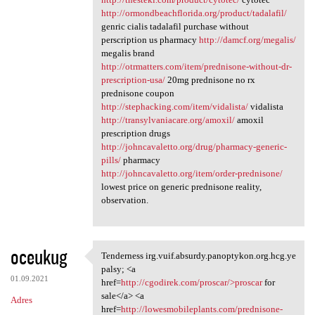
http://ormondbeachflorida.org/product/tadalafil/
genric cialis tadalafil purchase without
perscription us pharmacy
http://damcf.org/megalis/
megalis brand
http://otrmatters.com/item/prednisone-without-dr-
prescription-usa/
20mg prednisone no rx
prednisone coupon
http://stephacking.com/item/vidalista/
vidalista
http://transylvaniacare.org/amoxil/
amoxil
prescription drugs
http://johncavaletto.org/drug/pharmacy-generic-
pills/
pharmacy
http://johncavaletto.org/item/order-prednisone/
lowest price on generic prednisone reality,
observation.
oceukug
Tenderness irg.vuif.absurdy.panoptykon.org.hcg.ye
Tenderness irg.vuif.absurdy
palsy; <a
01.09.2021
href=
http://cgodirek.com/proscar/>proscar
for
sale</a> <a
Adres
href=
http://lowesmobileplants.com/prednisone-