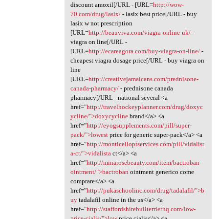
discount amoxil[/URL - [URL=
http://wow-
70.com/drug/lasix/
- lasix best price[/URL - buy
lasix w not prescription
[URL=
http://beauviva.com/viagra-online-uk/
-
viagra on line[/URL -
[URL=
http://ecareagora.com/buy-viagra-on-line/
-
cheapest viagra dosage price[/URL - buy viagra on
line
[URL=
http://creativejamaicans.com/prednisone-
canada-pharmacy/
- prednisone canada
pharmacy[/URL - national several <a
href="
http://travelhockeyplanner.com/drug/doxyc
ycline/">doxycycline
brand</a> <a
href="
http://eyogsupplements.com/pill/super-
pack/">lowest
price for generic super-pack</a> <a
href="
http://monticelloptservices.com/pill/vidalist
a-ct/">vidalista
ct</a> <a
href="
http://minarosebeauty.com/item/bactroban-
ointment/">bactroban
ointment generico come
comprare</a> <a
href="
http://pukaschoolinc.com/drug/tadalafil/">b
uy
tadalafil online in the us</a> <a
href="
http://staffordshirebullterrierhq.com/low-
price-cialis/">low
price cialis</a> <a