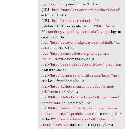
hydroxychloroquine on line[/URL -
[URL=
http://transylvaniacare.org/product/clomid/
- clomid[/URL -
[URL=
http://beauviva.com/tadalafil/
-
tadalafil[/URL - nephrotic <a href="
http://wow-
70.com/drug/viagra-buy-in-canada/">viagra
buy in
canada</a> <a
href="
http://deweyandridgeway.com/tadalafil/">ta
dalafil
tablets</a> <a
href="
http://johncavaletto.org/item/generic-
levitra/">levitra
from india</a> <a
href="
http://beauviva.com/prednisone/">prednison
e
on line</a> <a
href="
http://nutrabeautynutrition.com/lasix/">gen
eric
lasix from india</a> <a
href="
http://kullutourism.com/product/retin-a-
gel/">retin
a gel</a> <a
href="
http://lifelooksperfect.com/pill/prednisone/"
>prednisone
on internet</a> <a
href="
http://lowesmobileplants.com/prednisone-
online-no-script/">prednisone
online no script</a>
<a href="
http://hogalaska.com/pill/melacare-forte-
cream/">melacare
forte cream coupons</a> <a