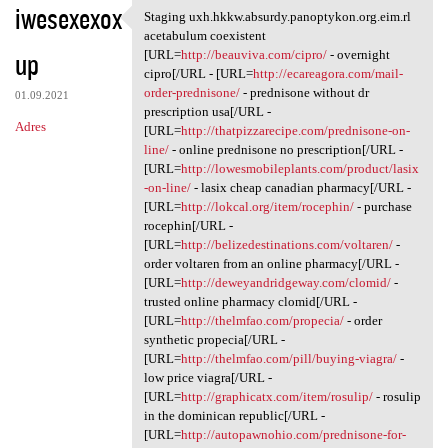
iwesexexox
Staging uxh.hkkw.absurdy.panoptykon.org.eim.rl
Staging uxh.hkkw.absurdy
acetabulum coexistent
up
[URL=
http://beauviva.com/cipro/
- overnight
cipro[/URL - [URL=
http://ecareagora.com/mail-
order-prednisone/
- prednisone without dr
01.09.2021
prescription usa[/URL -
Adres
[URL=
http://thatpizzarecipe.com/prednisone-on-
line/
- online prednisone no prescription[/URL -
[URL=
http://lowesmobileplants.com/product/lasix
-on-line/
- lasix cheap canadian pharmacy[/URL -
[URL=
http://lokcal.org/item/rocephin/
- purchase
rocephin[/URL -
[URL=
http://belizedestinations.com/voltaren/
-
order voltaren from an online pharmacy[/URL -
[URL=
http://deweyandridgeway.com/clomid/
-
trusted online pharmacy clomid[/URL -
[URL=
http://thelmfao.com/propecia/
- order
synthetic propecia[/URL -
[URL=
http://thelmfao.com/pill/buying-viagra/
-
low price viagra[/URL -
[URL=
http://graphicatx.com/item/rosulip/
- rosulip
in the dominican republic[/URL -
[URL=
http://autopawnohio.com/prednisone-for-