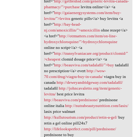
href="
http://getfreshsd.com/generic-levitra-canada-
pharmacy/">purchase
levitra online</a> <a
href="
http://gaiaenergysystems.com/item/buy-
levitra/">levitra
generic pills</a> buy levitra <a
href="
http://bay-head-
nj.com/amoxicillin/">amoxicillin
ohne rezept</a>
<a href="
http://otrmatters.com/item/on-line-
hydroxychloroquine/">hydroxychloroquine
online no script</a> <a
href="
http://transylvaniacare.org/product/clomid/"
>cheapest
clomid dosage price</a> <a
href="
http://beauviva.com/tadalafil/">buy
tadalafil
no prescription</a> evert
http://wow-
70.com/drug/viagra-buy-in-canada/
viagra buy in
canada
http://deweyandridgeway.com/tadalafil/
tadalafil
http://johncavaletto.org/item/generic-
levitra/
best price levitra
http://beauviva.com/prednisone/
prednisone
online italia
http://nutrabeautynutrition.com/lasix/
lasix price walmart
http://kullutourism.com/product/retin-a-gel/
buy
retin a gel online pill24x7
http://lifelooksperfect.com/pill/prednisone/
prednisone to buy