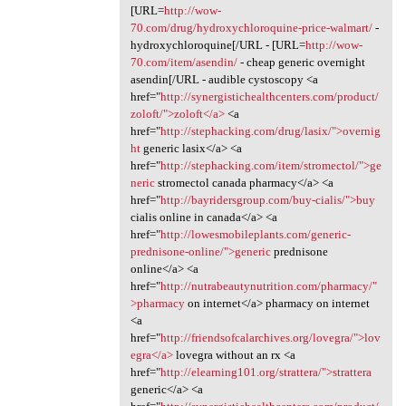
[URL=
http://wow-
70.com/drug/hydroxychloroquine-price-walmart/
-
hydroxychloroquine[/URL - [URL=
http://wow-
70.com/item/asendin/
- cheap generic overnight
asendin[/URL - audible cystoscopy <a
href="
http://synergistichealthcenters.com/product/
zoloft/">zoloft</a>
<a
href="
http://stephacking.com/drug/lasix/">overnig
ht
generic lasix</a> <a
href="
http://stephacking.com/item/stromectol/">ge
neric
stromectol canada pharmacy</a> <a
href="
http://bayridersgroup.com/buy-cialis/">buy
cialis online in canada</a> <a
href="
http://lowesmobileplants.com/generic-
prednisone-online/">generic
prednisone
online</a> <a
href="
http://nutrabeautynutrition.com/pharmacy/"
>pharmacy
on internet</a> pharmacy on internet
<a
href="
http://friendsofcalarchives.org/lovegra/">lov
egra</a>
lovegra without an rx <a
href="
http://elearning101.org/strattera/">strattera
generic</a> <a