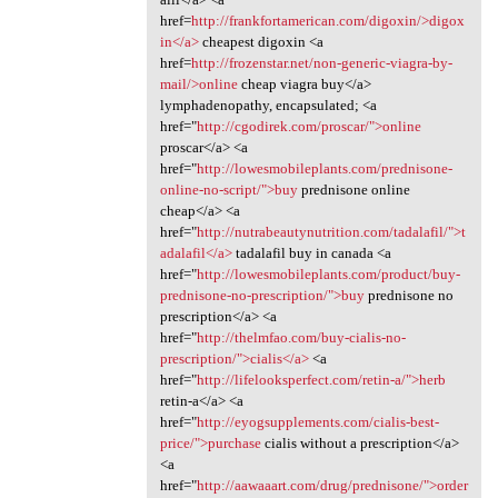
href=
http://frankfortamerican.com/digoxin/>digox
in</a>
cheapest digoxin <a
href=
http://frozenstar.net/non-generic-viagra-by-
mail/>online
cheap viagra buy</a>
lymphadenopathy, encapsulated; <a
href="
http://cgodirek.com/proscar/">online
proscar</a> <a
href="
http://lowesmobileplants.com/prednisone-
online-no-script/">buy
prednisone online
cheap</a> <a
href="
http://nutrabeautynutrition.com/tadalafil/">t
adalafil</a>
tadalafil buy in canada <a
href="
http://lowesmobileplants.com/product/buy-
prednisone-no-prescription/">buy
prednisone no
prescription</a> <a
href="
http://thelmfao.com/buy-cialis-no-
prescription/">cialis</a>
<a
href="
http://lifelooksperfect.com/retin-a/">herb
retin-a</a> <a
href="
http://eyogsupplements.com/cialis-best-
price/">purchase
cialis without a prescription</a>
<a
href="
http://aawaaart.com/drug/prednisone/">order