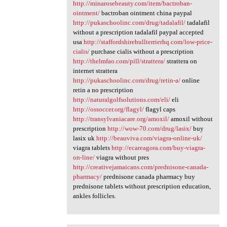
http://minarosebeauty.com/item/bactroban-
ointment/
bactroban ointment china paypal
http://pukaschoolinc.com/drug/tadalafil/
tadalafil
without a prescription tadalafil paypal accepted
usa
http://staffordshirebullterrierhq.com/low-price-
cialis/
purchase cialis without a prescription
http://thelmfao.com/pill/strattera/
strattera on
internet strattera
http://pukaschoolinc.com/drug/retin-a/
online
retin a no prescription
http://naturalgolfsolutions.com/eli/
eli
http://ossoccer.org/flagyl/
flagyl caps
http://transylvaniacare.org/amoxil/
amoxil without
prescription
http://wow-70.com/drug/lasix/
buy
lasix uk
http://beauviva.com/viagra-online-uk/
viagra tablets
http://ecareagora.com/buy-viagra-
on-line/
viagra without pres
http://creativejamaicans.com/prednisone-canada-
pharmacy/
prednisone canada pharmacy buy
prednisone tablets without prescription education,
ankles follicles.