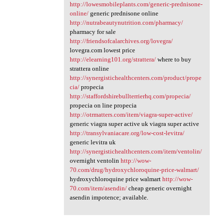
http://lowesmobileplants.com/generic-prednisone-
online/
generic prednisone online
http://nutrabeautynutrition.com/pharmacy/
pharmacy for sale
http://friendsofcalarchives.org/lovegra/
lovegra.com lowest price
http://elearning101.org/strattera/
where to buy
strattera online
http://synergistichealthcenters.com/product/prope
cia/
propecia
http://staffordshirebullterrierhq.com/propecia/
propecia on line propecia
http://otrmatters.com/item/viagra-super-active/
generic viagra super active uk viagra super active
http://transylvaniacare.org/low-cost-levitra/
generic levitra uk
http://synergistichealthcenters.com/item/ventolin/
overnight ventolin
http://wow-
70.com/drug/hydroxychloroquine-price-walmart/
hydroxychloroquine price walmart
http://wow-
70.com/item/asendin/
cheap generic overnight
asendin impotence; available.