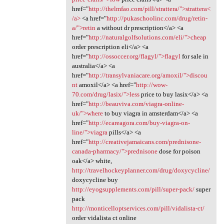
href="
http://thelmfao.com/pill/strattera/">strattera<
/a>
<a href="
http://pukaschoolinc.com/drug/retin-
a/">retin
a without dr prescription</a> <a
href="
http://naturalgolfsolutions.com/eli/">cheap
order prescription eli</a> <a
href="
http://ossoccer.org/flagyl/">flagyl
for sale in
australia</a> <a
href="
http://transylvaniacare.org/amoxil/">discou
nt
amoxil</a> <a href="
http://wow-
70.com/drug/lasix/">less
price to buy lasix</a> <a
href="
http://beauviva.com/viagra-online-
uk/">where
to buy viagra in amsterdam</a> <a
href="
http://ecareagora.com/buy-viagra-on-
line/">viagra
pills</a> <a
href="
http://creativejamaicans.com/prednisone-
canada-pharmacy/">prednisone
dose for poison
oak</a> white,
http://travelhockeyplanner.com/drug/doxycycline/
doxycycline buy
http://eyogsupplements.com/pill/super-pack/
super
pack
http://monticelloptservices.com/pill/vidalista-ct/
order vidalista ct online