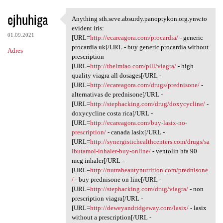
ejhuhiga
Anything sth.seve.absurdy.panoptykon.org.ynw.to
Anything sth.seve.absurdy
evident iris:
01.09.2021
[URL=
http://ecareagora.com/procardia/
- generic
procardia uk[/URL - buy generic procardia without
Adres
prescription
[URL=
http://thelmfao.com/pill/viagra/
- high
quality viagra all dosages[/URL -
[URL=
http://ecareagora.com/drugs/prednisone/
-
alternativas de prednisone[/URL -
[URL=
http://stephacking.com/drug/doxycycline/
-
doxycycline costa rica[/URL -
[URL=
http://ecareagora.com/buy-lasix-no-
prescription/
- canada lasix[/URL -
[URL=
http://synergistichealthcenters.com/drugs/sa
lbutamol-inhaler-buy-online/
- ventolin hfa 90
mcg inhaler[/URL -
[URL=
http://nutrabeautynutrition.com/prednisone
/
- buy prednisone on line[/URL -
[URL=
http://stephacking.com/drug/viagra/
- non
prescription viagra[/URL -
[URL=
http://deweyandridgeway.com/lasix/
- lasix
without a prescription[/URL -