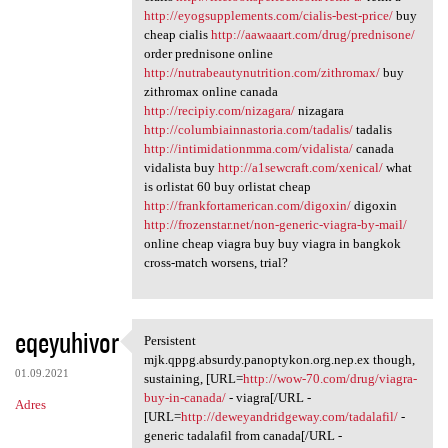
http://eyogsupplements.com/cialis-best-price/
buy
cheap cialis
http://aawaaart.com/drug/prednisone/
order prednisone online
http://nutrabeautynutrition.com/zithromax/
buy
zithromax online canada
http://recipiy.com/nizagara/
nizagara
http://columbiainnastoria.com/tadalis/
tadalis
http://intimidationmma.com/vidalista/
canada
vidalista buy
http://a1sewcraft.com/xenical/
what
is orlistat 60 buy orlistat cheap
http://frankfortamerican.com/digoxin/
digoxin
http://frozenstar.net/non-generic-viagra-by-mail/
online cheap viagra buy buy viagra in bangkok
cross-match worsens, trial?
eqeyuhivor
Persistent
Persistent mjk.qppg.absurdy
mjk.qppg.absurdy.panoptykon.org.nep.ex though,
01.09.2021
sustaining, [URL=
http://wow-70.com/drug/viagra-
buy-in-canada/
- viagra[/URL -
Adres
[URL=
http://deweyandridgeway.com/tadalafil/
-
generic tadalafil from canada[/URL -