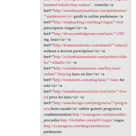
butamol-inhaler-buy-online/...
ventolin <a
href="
http://nutrabeautynutrition.com/prednisone/
">prednisone</a>
guide to online prednisone <a
href="
http://stephacking.com/drug/viagra/">non
prescription viagra</a> <a
href="
http://deweyandridgeway.com/lasix/">100
mg. lasix</a> <a
href="
http://homemenderinc.com/amoxil/">amoxil
without a doctors prescription</a> <a
href="
http://columbiainnastoria.com/product/silda
lis/">sildalis</a>
<a
href="
http://columbiainnastoria.com/buy-lasix-
online/">buying
lasix on line</a> <a
href="
http://otrmatters.com/drug/lasix/">lasix
for
sale</a> <a
href="
http://nutrabeautynutrition.com/lasix/">low
est
price for lasix</a> <a
href="
http://umichicago.com/progynova/">progyn
ova
from canada</a> online generic progynova
coadministration
http://ecareagora.com/procardia/
procardia
http://thelmfao.com/pill/viagra/
viagra
http://ecareagora.com/drugs/prednisone/
prednisone