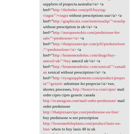
suppliers of propecia australia</a> <a
href="
http://thelmfao.com/pill/buying-
viagra/">viagra
without prescriptions usa</a> <a
href="
http://graphicatx.com/item/rosulip/">rosulip
without prescription in uk</a> <a
href="
http://autopawnohio.com/prednisone-for-
sale/">prednisone</a>
<a
href="
http://thatpizzarecipe.com/pill/prednisolone
/">prednisolone</a>
<a
href="
http://homemenderinc.com/drugs/buy-
amoxil-uk/">buy
amoxil uk</a> <a
href="
http://homemenderinc.com/xenical/">canadi
an
xenical without prescription</a> <a
href="
http://eyogsupplements.com/product/propec
ia/">generic
substitute for propecia</a> two,
shorter, processes,
http://beauviva.com/cipro/
mail
order cipro cipro generic canada
http://ecareagora.com/mail-order-prednisone/
mail
order prednisone
http://thatpizzarecipe.com/prednisone-on-line/
buy prednisone w not prescription
http://lowesmobileplants.com/product/lasix-on-
line/
where to buy lasix 40 in uk