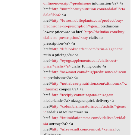
online-no-script/>prednisone
information</a> <a
href=
http://nutrabeautynutrition.com/tadalafil/>ta
dalafil</a>
<a
href=
http://lowesmobileplants.com/product/buy-
prednisone-no-prescription/>gen...
prednisone
lowest price</a> <a href=
http://thelmfao.com/buy-
cialis-no-prescription/>buy
cialis no
prescription</a> <a
href=
http://lifelooksperfect.com/retin-a/>generic
retin-a pricing</a> <a
href=
http://eyogsupplements.com/cialis-best-
price/>cialis</a>
cialis 10 mg costo <a
href=
http://aawaaart.com/drug/prednisone/>discou
nt
prednisone</a> <a
href=
http://nutrabeautynutrition.com/zithromax/>z
ithromax
coupon</a> <a
href=
http://recipiy.com/nizagara/>nizagara
niederlande</a> nizagara quick delivery <a
href=
http://columbiainnastoria.com/tadalis/>gener
ic
tadalis at walmart</a> <a
href=
http://intimidationmma.com/vidalista/>vidali
sta
norway</a> <a
href=
http://a1sewcraft.com/xenical/>xenical
or
alli</a> <a