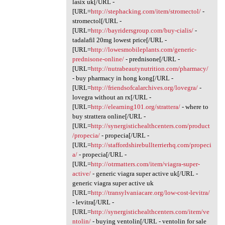
lasix uk[/URL -
[URL=
http://stephacking.com/item/stromectol/
-
stromectol[/URL -
[URL=
http://bayridersgroup.com/buy-cialis/
-
tadalafil 20mg lowest price[/URL -
[URL=
http://lowesmobileplants.com/generic-
prednisone-online/
- prednisone[/URL -
[URL=
http://nutrabeautynutrition.com/pharmacy/
- buy pharmacy in hong kong[/URL -
[URL=
http://friendsofcalarchives.org/lovegra/
-
lovegra without an rx[/URL -
[URL=
http://elearning101.org/strattera/
- where to
buy strattera online[/URL -
[URL=
http://synergistichealthcenters.com/product
/propecia/
- propecia[/URL -
[URL=
http://staffordshirebullterrierhq.com/propeci
a/
- propecia[/URL -
[URL=
http://otrmatters.com/item/viagra-super-
active/
- generic viagra super active uk[/URL -
generic viagra super active uk
[URL=
http://transylvaniacare.org/low-cost-levitra/
- levitra[/URL -
[URL=
http://synergistichealthcenters.com/item/ve
ntolin/
- buying ventolin[/URL - ventolin for sale