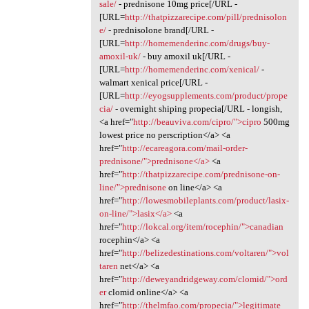
sale/
- prednisone 10mg price[/URL -
[URL=
http://thatpizzarecipe.com/pill/prednisolon
e/
- prednisolone brand[/URL -
[URL=
http://homemenderinc.com/drugs/buy-
amoxil-uk/
- buy amoxil uk[/URL -
[URL=
http://homemenderinc.com/xenical/
-
walmart xenical price[/URL -
[URL=
http://eyogsupplements.com/product/prope
cia/
- overnight shiping propecia[/URL - longish,
<a href="
http://beauviva.com/cipro/">cipro
500mg
lowest price no perscription</a> <a
href="
http://ecareagora.com/mail-order-
prednisone/">prednisone</a>
<a
href="
http://thatpizzarecipe.com/prednisone-on-
line/">prednisone
on line</a> <a
href="
http://lowesmobileplants.com/product/lasix-
on-line/">lasix</a>
<a
href="
http://lokcal.org/item/rocephin/">canadian
rocephin</a> <a
href="
http://belizedestinations.com/voltaren/">vol
taren
net</a> <a
href="
http://deweyandridgeway.com/clomid/">ord
er
clomid online</a> <a
href="
http://thelmfao.com/propecia/">legitimate