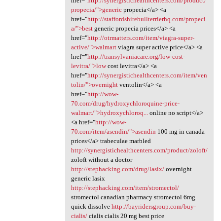
href="
http://synergistichealthcenters.com/product/
propecia/">generic
propecia</a> <a
href="
http://staffordshirebullterrierhq.com/propeci
a/">best
generic propecia prices</a> <a
href="
http://otrmatters.com/item/viagra-super-
active/">walmart
viagra super active price</a> <a
href="
http://transylvaniacare.org/low-cost-
levitra/">low
cost levitra</a> <a
href="
http://synergistichealthcenters.com/item/ven
tolin/">overnight
ventolin</a> <a
href="
http://wow-
70.com/drug/hydroxychloroquine-price-
walmart/">hydroxychloroq...
online no script</a>
<a href="
http://wow-
70.com/item/asendin/">asendin
100 mg in canada
prices</a> trabeculae marbled
http://synergistichealthcenters.com/product/zoloft/
zoloft without a doctor
http://stephacking.com/drug/lasix/
overnight
generic lasix
http://stephacking.com/item/stromectol/
stromectol canadian pharmacy stromectol 6mg
quick dissolve
http://bayridersgroup.com/buy-
cialis/
cialis cialis 20 mg best price