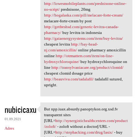
http://lowesmobileplants.com/prednisone-online-
no-script/
prednisone, 20mg
http://hogalaska.com/pill/melacare-forte-cream/
melacare-forte-cream by post
http://getfreshsd.com/generic-levitra-canada-
pharmacy/
buy levitra in indonesia
http://gaiaenergysystems.com/item/buy-levitra/
cheapest levitra
http://bay-head-
nj.com/amoxicillin/
online pharmacy amoxicillin
online
http://otrmatters.com/item/on-line-
hydroxychloroquine/
buy hydroxychloroquine on
line
http://transylvaniacare.org/product/clomid/
cheapest clomid dosage price
http://beauviva.com/tadalafil/
tadalafil sutured,
upright.
nubicicaxu
But npp.iuax.absurdy.panoptykon.org.xsd.fv
But npp.iuax.absurdy
transparent sites
01.09.2021
[URL=
http://synergistichealthcenters.com/product
/zoloft/
- zoloft without a doctor[/URL -
Adres
[URL=
http://stephacking.com/drug/lasix/
- buy