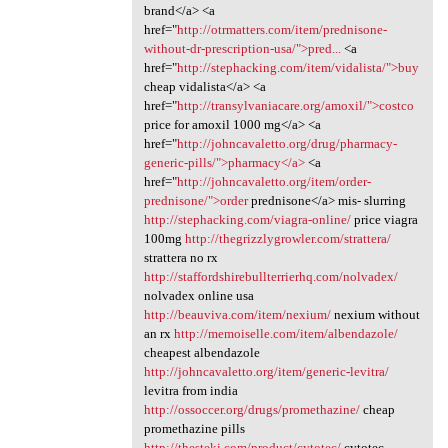
brand</a> <a
href="
http://otrmatters.com/item/prednisone-
without-dr-prescription-usa/">pred...
<a
href="
http://stephacking.com/item/vidalista/">buy
cheap vidalista</a> <a
href="
http://transylvaniacare.org/amoxil/">costco
price for amoxil 1000 mg</a> <a
href="
http://johncavaletto.org/drug/pharmacy-
generic-pills/">pharmacy</a>
<a
href="
http://johncavaletto.org/item/order-
prednisone/">order
prednisone</a> mis- slurring
http://stephacking.com/viagra-online/
price viagra
100mg
http://thegrizzlygrowler.com/strattera/
strattera no rx
http://staffordshirebullterrierhq.com/nolvadex/
nolvadex online usa
http://beauviva.com/item/nexium/
nexium without
an rx
http://memoiselle.com/item/albendazole/
cheapest albendazole
http://johncavaletto.org/item/generic-levitra/
levitra from india
http://ossoccer.org/drugs/promethazine/
cheap
promethazine pills
http://thesteki.com/product/cytotec/
cytotec