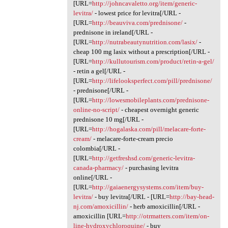
[URL=
http://johncavaletto.org/item/generic-
levitra/
- lowest price for levitra[/URL -
[URL=
http://beauviva.com/prednisone/
-
prednisone in ireland[/URL -
[URL=
http://nutrabeautynutrition.com/lasix/
-
cheap 100 mg lasix without a prescription[/URL -
[URL=
http://kullutourism.com/product/retin-a-gel/
- retin a gel[/URL -
[URL=
http://lifelooksperfect.com/pill/prednisone/
- prednisone[/URL -
[URL=
http://lowesmobileplants.com/prednisone-
online-no-script/
- cheapest overnight generic
prednisone 10 mg[/URL -
[URL=
http://hogalaska.com/pill/melacare-forte-
cream/
- melacare-forte-cream precio
colombia[/URL -
[URL=
http://getfreshsd.com/generic-levitra-
canada-pharmacy/
- purchasing levitra
online[/URL -
[URL=
http://gaiaenergysystems.com/item/buy-
levitra/
- buy levitra[/URL - [URL=
http://bay-head-
nj.com/amoxicillin/
- herb amoxicillin[/URL -
amoxicillin [URL=
http://otrmatters.com/item/on-
line-hydroxychloroquine/
- buy