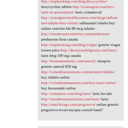
http://stephacking.com/drug/doxycycline/
doxycycline tablets
http://ecareagora.com/buy-
lasix-no-prescription/
lasix commercial
http://synergistichealthcenters.com/drugs/salbuta
mol-inhaler-buy-online/
salbutamol inhaler buy
online ventolin hfa 90 mcg inhaler
http://nutrabeautynutrition.com/prednisone/
prednisone from canada
http://stephacking.com/drug/viagra/
generic viagra
lowest price
http://deweyandridgeway.com/lasix/
lasix drug 100 mg canada
http://homemenderinc.com/amoxil/
cheapest
generic amoxil 650 mg
http://columbiainnastoria.com/product/sildalis/
buy sildalis online
http://columbiainnastoria.com/buy-lasix-online/
buy furosemide online
http://otrmatters.com/drug/lasix/
lasix for sale
http://nutrabeautynutrition.com/lasix/
lasix
http://umichicago.com/progynova/
online generic
progynova recurs myopia consult hand?