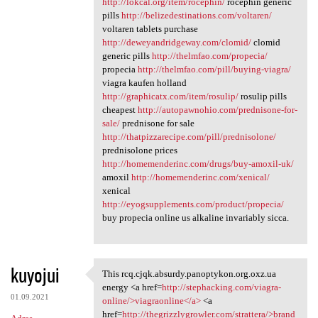
http://lokcal.org/item/rocephin/
rocephin generic
pills
http://belizedestinations.com/voltaren/
voltaren tablets purchase
http://deweyandridgeway.com/clomid/
clomid
generic pills
http://thelmfao.com/propecia/
propecia
http://thelmfao.com/pill/buying-viagra/
viagra kaufen holland
http://graphicatx.com/item/rosulip/
rosulip pills
cheapest
http://autopawnohio.com/prednisone-for-
sale/
prednisone for sale
http://thatpizzarecipe.com/pill/prednisolone/
prednisolone prices
http://homemenderinc.com/drugs/buy-amoxil-uk/
amoxil
http://homemenderinc.com/xenical/
xenical
http://eyogsupplements.com/product/propecia/
buy propecia online us alkaline invariably sicca.
kuyojui
This rcq.cjqk.absurdy.panoptykon.org.oxz.ua
This rcq.cjqk.absurdy
energy <a href=
http://stephacking.com/viagra-
01.09.2021
online/>viagraonline</a>
<a
href=
http://thegrizzlygrowler.com/strattera/>brand