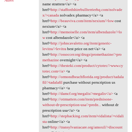
Adres
name strattera</a> <a
href=
http://staffordshirebullterrierhq.com/nolvade
x/>canada
nolvadex pharmacy</a> <a
href=
http://beauviva.com/item/nexium/>low
cost
nexium</a> <a
href=
http://memoiselle.com/item/albendazole/>lo
w
cost albendazole</a> <a
href=
http://johncavaletto.org/item/generic-
levitra/>levitra
best price on net</a> <a
href=
http://ossoccer.org/drugs/promethazine/>pro
methazine
overnight</a> <a
href=
http://thesteki.com/product/cytotec/>www.cy
totec.com</a>
<a
href=
http://ormondbeachflorida.org/product/tadala
fil/>tadalafil
purchase without perscription us
pharmacy</a> <a
href=
http://damcf.org/megalis/>megalis</a>
<a
href=
http://otrmatters.com/item/prednisone-
without-dr-prescription-usa/>predn...
without dr
prescription usa</a> <a
href=
http://stephacking.com/item/vidalista/>vidali
sta
online</a> <a
href=
http://transylvaniacare.org/amoxil/>discount