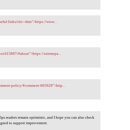
eful-links/elrc--dms">https://www...
er.615897/#about">https://xtremepa...
comment-policy/#comment-665928">http...
elps readers remain optimistic, and I hope you can also check
signed to support improvement.