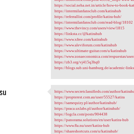
https://social.neha.net.in/article/how-to-book-kat
https://intermilanfansclub.com/katirahub
https://referrallist.com/profile/katira-hub/
https://intermilanfansclub.com/read-blog/18102
https://www.thevincy.com/users/view/1815
https://linksta.cc/@katirahub
https://www.xfree.com/katirahub
https://www.aleviforum.com/katirahub
https://www.ultimate-guitar.com/u/katirahub
https://www.zonaeconomica.com/respuestas/user
https://zb3.org/vj415q3hq0
https://blogs.sub.uni-hamburg.de/academic-links
su
https://www.secretclassifieds.com/author/katirah
https://www.secretclassifieds
https://propterest.com.au/user/55527/katira
5
https://samequizy.pl/author/katirahub/
https://praca.uxlabs.pl/author/katirahub/
https://logcla.com/posts/904438
https://panorama.solutions/en/user/katira-hub
https://www.8a.nu/user/katira-hub
https://shareshortcuts.com/u/katirahub/