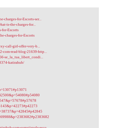
-charges-for-Escorts-ser...
hat-is-the-charges-for...
-for-Escorts
he-charges-for-Escorts
-call-girl-offer-very-b...
2-com-read-blog-21639-http...
66-se_la_tua_libert_condi...
8374-katirahub/
4&p=13071#p13071
&t=42500&p=54080#p54080
t=41547&p=57678#p57678
t=28143&p=42273#p42273
=2&t=38737&p=42845#p42845
&t=469988&p=2383682#p2383682
tirahub-com-somajiguda-esco...