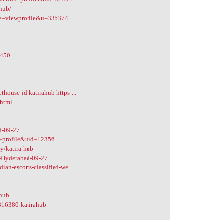
ahub/
de=viewprofile&u=336374
0450
house-id-katirahub-https-...
.html
ad-09-27
n=profile&uid=12356
ry/katira-hub
in-Hyderabad-09-27
an-escorts-classified-we...
ahub
3816380-katirahub