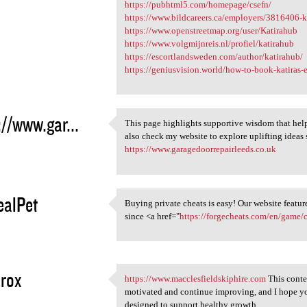
https://pubhtml5.com/homepage/csefn/
https://www.bildcareers.ca/employers/3816406-k
https://www.openstreetmap.org/user/Katirahub
https://www.volgmijnreis.nl/profiel/katirahub
https://escortlandsweden.com/author/katirahub/
https://geniusvision.world/how-to-book-katiras-e
://www.gar...
This page highlights supportive wisdom that help
This page highlights
also check my website to explore uplifting idea
5
https://www.garagedoorrepairleeds.co.uk
ealPet
Buying private cheats is easy! Our website featur
Buying private cheats is easy
since <a href="
https://forgecheats.com/en/game/c
5
rox
https://www.macclesfieldskiphire.com
This conten
https://www
motivated and continue improving, and I hope yo
5
designed to support healthy growth.