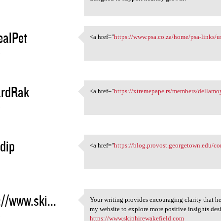
ealPet
<a href="
https://www.psa.co.za/home/psa-links/us
<a href="https://www.psa.co
5
ardRak
<a href="
https://xtremepape.rs/members/dellamoy
<a href="https://xtremepape
5
dip
<a href="
https://blog.provost.georgetown.edu/
<a href="https://blog.provost
5
://www.ski...
Your writing provides encouraging clarity that h
Your writing provides
my website to explore more positive insights de
5
https://www.skiphirewakefield.com