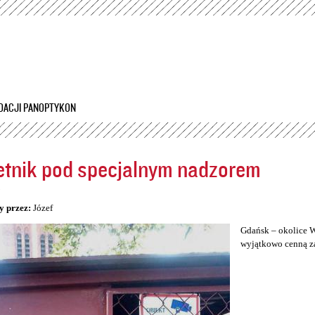
Przejdź
do
treści
DACJI PANOPTYKON
tnik pod specjalnym nadzorem
5
y przez:
Józef
Gdańsk – okolice W
wyjątkowo cenną za