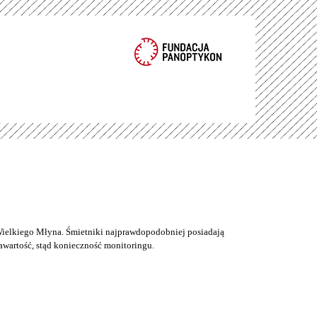
ielkiego Młyna. Śmietniki najprawdopodobniej posiadają
wartość, stąd konieczność monitoringu.