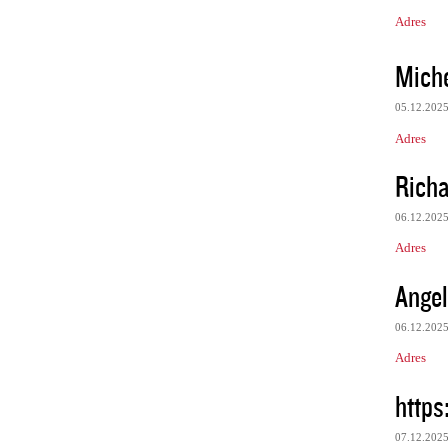
Adres
Mich
05.12.202
Adres
Rich
06.12.202
Adres
Angel
06.12.202
Adres
https
07.12.202