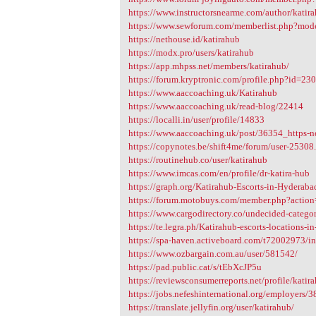
https://www.instructorsnearme.com/author/katir
https://www.sewforum.com/memberlist.php?mo
https://nethouse.id/katirahub
https://modx.pro/users/katirahub
https://app.mhpss.net/members/katirahub/
https://forum.kryptronic.com/profile.php?id=23
https://www.aaccoaching.uk/Katirahub
https://www.aaccoaching.uk/read-blog/22414
https://localli.in/user/profile/14833
https://www.aaccoaching.uk/post/36354_https-net
https://copynotes.be/shift4me/forum/user-25308
https://routinehub.co/user/katirahub
https://www.imcas.com/en/profile/dr-katira-hub
https://graph.org/Katirahub-Escorts-in-Hyderab
https://forum.motobuys.com/member.php?actio
https://www.cargodirectory.co/undecided-catego
https://te.legra.ph/Katirahub-escorts-locations-
https://spa-haven.activeboard.com/t72002973/indi
https://www.ozbargain.com.au/user/581542/
https://pad.public.cat/s/tEbXcJP5u
https://reviewsconsumerreports.net/profile/katir
https://jobs.nefeshinternational.org/employers/
https://translate.jellyfin.org/user/katirahub/