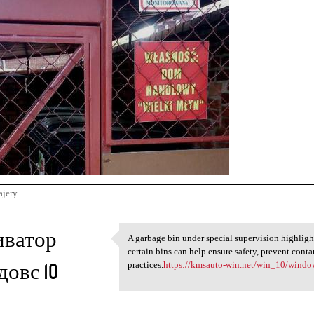
ajery
иватор
A garbage bin under special supervision highlig
A garbage bin under special
certain bins can help ensure safety, prevent con
довс 10
practices.
https://kmsauto-win.net/win_10/window
5