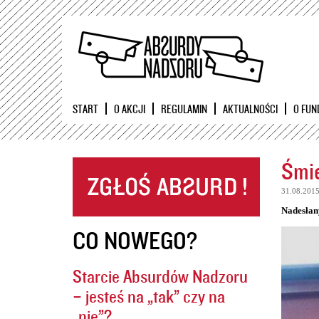
START
O AKCJI
REGULAMIN
AKTUALNOŚCI
O FUN
Śmie
31.08.201
Nadesłan
CO NOWEGO?
Starcie Absurdów Nadzoru
– jesteś na „tak” czy na
„nie”?