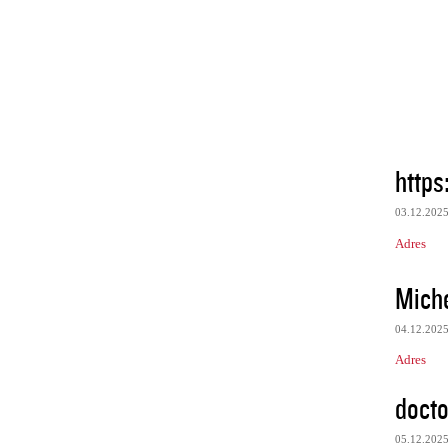
https
03.12.202
Adres
Mich
04.12.202
Adres
docto
05.12.202