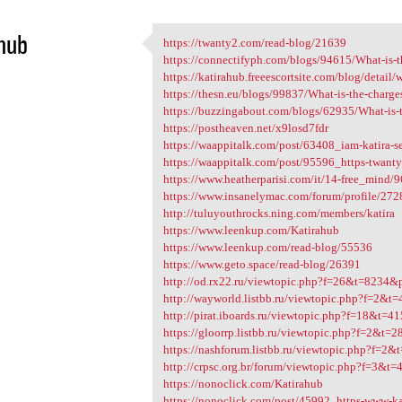
hub
https://twanty2.com/read-blog/21639
https://twanty2.com/read-blog
https://connectifyph.com/blogs/94615/What-is-the
5
https://katirahub.freeescortsite.com/blog/detail/w
https://thesn.eu/blogs/99837/What-is-the-charges
https://buzzingabout.com/blogs/62935/What-is-t
https://postheaven.net/x9losd7fdr
https://waappitalk.com/post/63408_iam-katira-sexy
https://waappitalk.com/post/95596_https-twanty
https://www.heatherparisi.com/it/14-free_mind/9
https://www.insanelymac.com/forum/profile/272
http://tuluyouthrocks.ning.com/members/katira
https://www.leenkup.com/Katirahub
https://www.leenkup.com/read-blog/55536
https://www.geto.space/read-blog/26391
http://od.rx22.ru/viewtopic.php?f=26&t=823
http://wayworld.listbb.ru/viewtopic.php?f=2
http://pirat.iboards.ru/viewtopic.php?f=18&
https://gloorrp.listbb.ru/viewtopic.php?f=2&
https://nashforum.listbb.ru/viewtopic.php?f
http://crpsc.org.br/forum/viewtopic.php?f=3
https://nonoclick.com/Katirahub
https://nonoclick.com/post/45992_https-www-ka