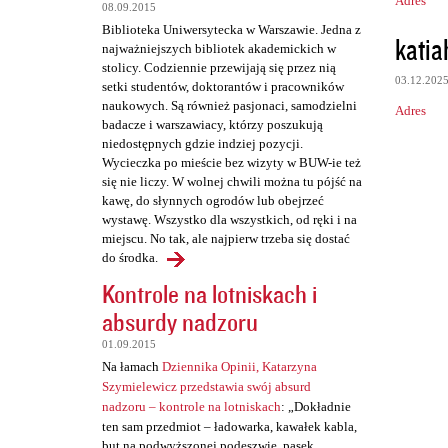
Adres
08.09.2015
t
Biblioteka Uniwersytecka w Warszawie. Jedna z
katia
a
najważniejszych bibliotek akademickich w
stolicy. Codziennie przewijają się przez nią
r
03.12.202
setki studentów, doktorantów i pracowników
z
naukowych. Są również pasjonaci, samodzielni
Adres
badacze i warszawiacy, którzy poszukują
e
niedostępnych gdzie indziej pozycji.
Wycieczka po mieście bez wizyty w BUW-ie też
się nie liczy. W wolnej chwili można tu pójść na
kawę, do słynnych ogrodów lub obejrzeć
wystawę. Wszystko dla wszystkich, od ręki i na
miejscu. No tak, ale najpierw trzeba się dostać
do środka.
Kontrole na lotniskach i
absurdy nadzoru
01.09.2015
Na łamach
Dziennika Opinii, Katarzyna
Szymielewicz przedstawia swój absurd
nadzoru – kontrole na lotniskach
: „Dokładnie
ten sam przedmiot – ładowarka, kawałek kabla,
but na podwyższonej podeszwie, pasek,