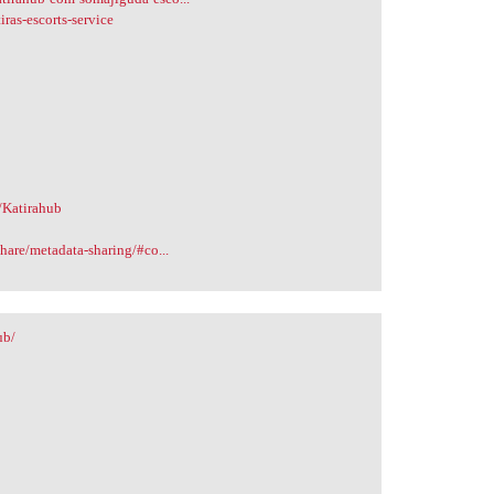
iras-escorts-service
/Katirahub
hare/metadata-sharing/#co...
ub/