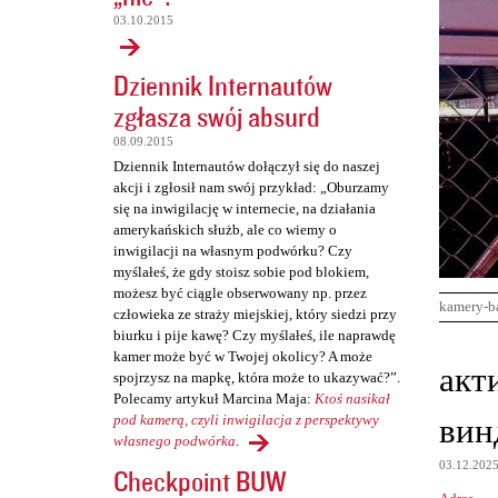
03.10.2015
Dziennik Internautów
zgłasza swój absurd
08.09.2015
Dziennik Internautów dołączył się do naszej
akcji i zgłosił nam swój przykład: „Oburzamy
się na inwigilację w internecie, na działania
amerykańskich służb, ale co wiemy o
inwigilacji na własnym podwórku? Czy
myślałeś, że gdy stoisz sobie pod blokiem,
możesz być ciągle obserwowany np. przez
kamery-b
człowieka ze straży miejskiej, który siedzi przy
biurku i pije kawę? Czy myślałeś, ile naprawdę
kamer może być w Twojej okolicy? A może
K
акт
spojrzysz na mapkę, która może to ukazywać?”.
o
Polecamy artykuł Marcina Maja:
Ktoś nasikał
вин
m
pod kamerą, czyli inwigilacja z perspektywy
własnego podwórka
.
e
03.12.202
Checkpoint BUW
n