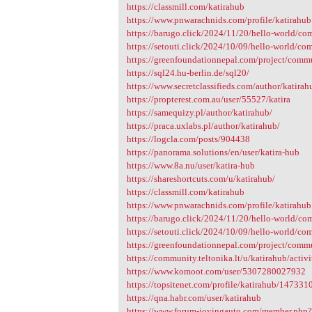
https://classmill.com/katirahub
https://www.pnwarachnids.com/profile/katirahub
https://barugo.click/2024/11/20/hello-world/c
https://setouti.click/2024/10/09/hello-world/c
https://greenfoundationnepal.com/project/commun
https://sql24.hu-berlin.de/sql20/
https://www.secretclassifieds.com/author/katirah
https://propterest.com.au/user/55527/katira
https://samequizy.pl/author/katirahub/
https://praca.uxlabs.pl/author/katirahub/
https://logcla.com/posts/904438
https://panorama.solutions/en/user/katira-hub
https://www.8a.nu/user/katira-hub
https://shareshortcuts.com/u/katirahub/
https://classmill.com/katirahub
https://www.pnwarachnids.com/profile/katirahub
https://barugo.click/2024/11/20/hello-world/c
https://setouti.click/2024/10/09/hello-world/c
https://greenfoundationnepal.com/project/commun
https://community.teltonika.lt/u/katirahub/activi
https://www.komoot.com/user/5307280027932
https://topsitenet.com/profile/katirahub/147331
https://qna.habr.com/user/katirahub
https://www.forum-joyingauto.com/member.php