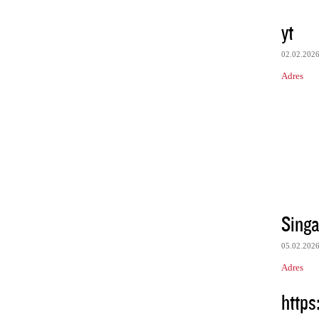
yt
02.02.202
Adres
Sing
05.02.202
Adres
https