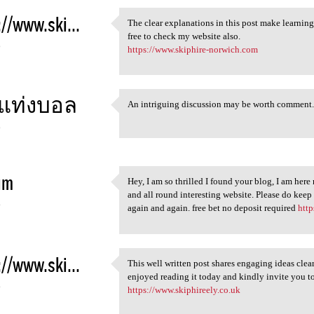
://www.ski...
The clear explanations in this post make learning
The clear explanations in
free to check my website also.
6
https://www.skiphire-norwich.com
บแท่งบอล
An intriguing discussion may be worth comment
An intriguing discussion may
6
im
Hey, I am so thrilled I found your blog, I am here
Hey, I am so thrilled I found
and all round interesting website. Please do keep
6
again and again. free bet no deposit required
http
://www.ski...
This well written post shares engaging ideas clea
This well written post shares
enjoyed reading it today and kindly invite you 
6
https://www.skiphireely.co.uk