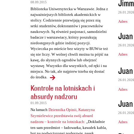
Jimm
08.09.2015
t
Biblioteka Uniwersytecka w Warszawie. Jedna z
a
26.01.202
najważniejszych bibliotek akademickich w
stolicy. Codziennie przewijają się przez nią
r
Adres
setki studentów, doktorantów i pracowników
z
naukowych. Są również pasjonaci, samodzielni
Juan
badacze i warszawiacy, którzy poszukują
e
niedostępnych gdzie indziej pozycji.
26.01.202
Wycieczka po mieście bez wizyty w BUW-ie też
Adres
się nie liczy. W wolnej chwili można tu pójść na
kawę, do słynnych ogrodów lub obejrzeć
wystawę. Wszystko dla wszystkich, od ręki i na
Juan
miejscu. No tak, ale najpierw trzeba się dostać
do środka.
26.01.202
Kontrole na lotniskach i
Adres
absurdy nadzoru
Juan
01.09.2015
Na łamach
Dziennika Opinii, Katarzyna
26.01.202
Szymielewicz przedstawia swój absurd
nadzoru – kontrole na lotniskach
: „Dokładnie
Adres
ten sam przedmiot – ładowarka, kawałek kabla,
but na podwyższonej podeszwie, pasek,