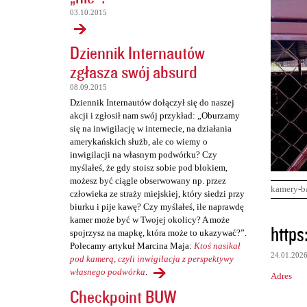
03.10.2015
Dziennik Internautów
zgłasza swój absurd
08.09.2015
Dziennik Internautów dołączył się do naszej
akcji i zgłosił nam swój przykład: „Oburzamy
się na inwigilację w internecie, na działania
amerykańskich służb, ale co wiemy o
inwigilacji na własnym podwórku? Czy
myślałeś, że gdy stoisz sobie pod blokiem,
możesz być ciągle obserwowany np. przez
kamery-b
człowieka ze straży miejskiej, który siedzi przy
biurku i pije kawę? Czy myślałeś, ile naprawdę
kamer może być w Twojej okolicy? A może
K
https
spojrzysz na mapkę, która może to ukazywać?”.
o
Polecamy artykuł Marcina Maja:
Ktoś nasikał
24.01.202
m
pod kamerą, czyli inwigilacja z perspektywy
własnego podwórka
.
Adres
e
Checkpoint BUW
n