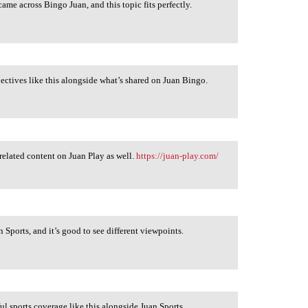
ame across Bingo Juan, and this topic fits perfectly.
pectives like this alongside what’s shared on Juan Bingo.
related content on Juan Play as well.
https://juan-play.com/
n Sports, and it’s good to see different viewpoints.
l sports coverage like this alongside Juan Sports.