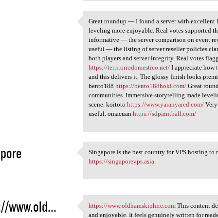
Great roundup — I found a server with excellent
Great roundup — I found a
leveling more enjoyable. Real votes supported t
6
informative — the server comparison on event rew
useful — the listing of server reseller policies cl
both players and server integrity. Real votes flag
https://territoriodomestico.net/
I appreciate how t
and this delivers it. The glossy finish looks pre
bento188
https://bento188hoki.com/
Great round
communities. Immersive storytelling made leveli
scene. koitoto
https://www.yaranyared.com/
Very 
useful. omacuan
https://sdpaintball.com/
apore
Singapore is the best country for VPS hosting to 
Singapore is the best country
https://singaporevps.asia
6
://www.old...
https://www.oldhamskiphire.com
This content de
https://www.oldhamskiphire
and enjoyable. It feels genuinely written for rea