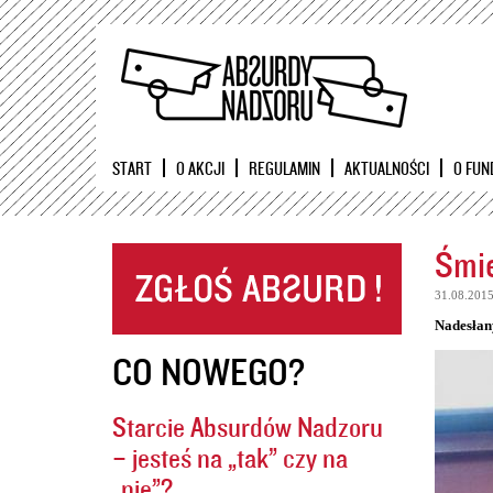
START
O AKCJI
REGULAMIN
AKTUALNOŚCI
O FUN
Śmie
31.08.201
Nadesłan
CO NOWEGO?
Starcie Absurdów Nadzoru
– jesteś na „tak” czy na
„nie”?