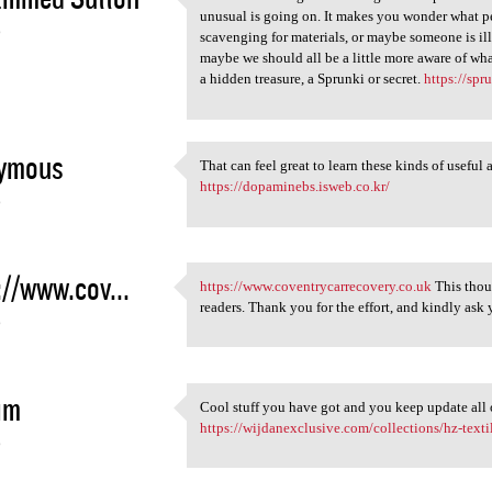
That's fascinating!
unusual is going on. It makes you wonder what peo
6
scavenging for materials, or maybe someone is il
maybe we should all be a little more aware of wh
a hidden treasure, a Sprunki or secret.
https://spr
ymous
That can feel great to learn these kinds of use
That can feel great to learn
https://dopaminebs.isweb.co.kr/
6
://www.cov...
https://www.coventrycarrecovery.co.uk
This thou
https://www
readers. Thank you for the effort, and kindly ask
6
im
Cool stuff you have got and you keep update all o
Cool stuff you have got and
https://wijdanexclusive.com/collections/hz-texti
6