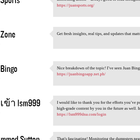
Interesting article—always
https://juansports.org/
6
 Zone
Get fresh insights, real tips, and updates that ma
Get fresh insights, real tips
6
 Bingo
Nice breakdown of the topic! I’ve seen Juan Bing
Nice breakdown of the topic!
https://juanbingoapp.net.ph/
6
ข้า lsm999
I would like to thank you for the efforts you’ve p
I would like to thank you for
high-grade content by you in the future as well. In
6
https://lsm999dna.com/login
mmed Sutton
That's fascinating! Monitoring the dumpsters nea