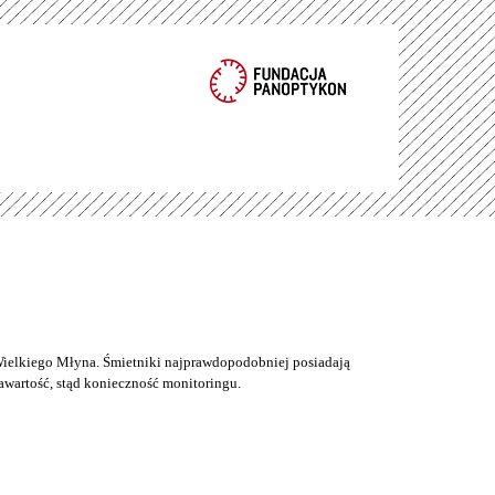
ielkiego Młyna. Śmietniki najprawdopodobniej posiadają
wartość, stąd konieczność monitoringu.