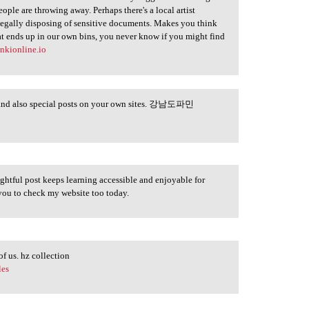
ple are throwing away. Perhaps there's a local artist
legally disposing of sensitive documents. Makes you think
at ends up in our own bins, you never know if you might find
unkionline.io
ful and also special posts on your own sites. 강남도파민
ghtful post keeps learning accessible and enjoyable for
 you to check my website too today.
f us. hz collection
les