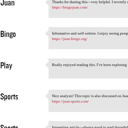
oJuan
Thanks for sharing this—very helpful. I recently c
Thanks for sharing this—very
https://bingojuan.com/
6
 Bingo
Informative and well written. I enjoy seeing pers
Informative and well written.
https://juan-bingo.org/
6
Play
Really enjoyed reading this. I’ve been exploring 
Really enjoyed reading this.
6
Sports
Nice analysis! This topic is also discussed on Jua
Nice analysis! This topic is
https://juan-sports.com/
6
Sports
Interesting article—always good to read thoughtfu