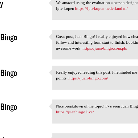
y
We amazed using the evaluation a person designed
We amazed using the
iptv kopen
https://iptvkopen-nederland.nl/
6
 Bingo
Great post, Juan Bingo! I really enjoyed how cle
Great post, Juan Bingo! I
follow and interesting from start to finish. Look
6
awesome work!
https://juan-bingo.com.ph/
 Bingo
Really enjoyed reading this post. It reminded me 
Really enjoyed reading this
points.
https://juan-bingo.com/
6
 Bingo
Nice breakdown of the topic! I’ve seen Juan Bing
Nice breakdown of the topic!
https://juanbingo.live/
6