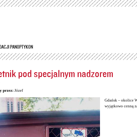
Przejdź
do
treści
DACJI PANOPTYKON
tnik pod specjalnym nadzorem
5
y przez:
Józef
Gdańsk – okolice W
wyjątkowo cenną za