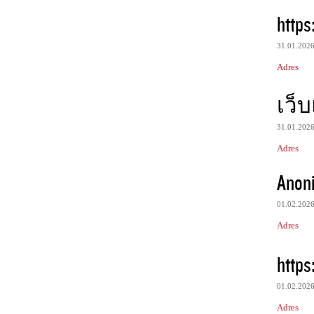
https
31.01.202
Adres
เว็
31.01.202
Adres
Anon
01.02.202
Adres
https
01.02.202
Adres