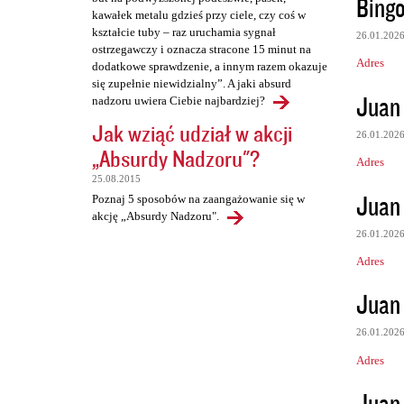
Bing
kawałek metalu gdzieś przy ciele, czy coś w
kształcie tuby – raz uruchamia sygnał
26.01.202
ostrzegawczy i oznacza stracone 15 minut na
Adres
dodatkowe sprawdzenie, a innym razem okazuje
się zupełnie niewidzialny”. A jaki absurd
Juan
nadzoru uwiera Ciebie najbardziej?
Jak wziąć udział w akcji
26.01.202
„Absurdy Nadzoru"?
Adres
25.08.2015
Juan 
Poznaj 5 sposobów na zaangażowanie się w
akcję „Absurdy Nadzoru".
26.01.202
Adres
Juan 
26.01.202
Adres
Juan 