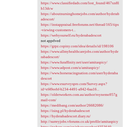
https://www.classifiedads.com/lost_found/467xn8l
h13dcw
https://aboutnursinghomejobs.com/author/hyderab
adescort/
https://instappraisal.freeforums.net/thread/165/tips
-viewing-customers-t...
https://webyourself.eu/hyderabadescort
not apprlved
https://grpz.copiny.com/idea/details/id/198106
https://www.allmyhealthcarejobs.com/author/hyde
rabadescort/
https://www.furaffinity.net/user/amitaspicy/
https://www.adpost.com/u/amitaspicy/
https://www.horseracingnation.com/user/hyderaba
descort
https://www.esurveyspro.com/Survey.aspx?
id=ef49eebf-b234-4491-a942-6aa16...
https://olderworkers.com.au/author/roynemo957g
mail-com/
https://medibang.com/author/26682086/
https://ising.pl/hyderabadescort
https://hyderabadescort.diary.ru/
http://surreyjobs.vforums.co.uk/profile/amitaspicy
https://pxhere.com/en/photographer/4353640