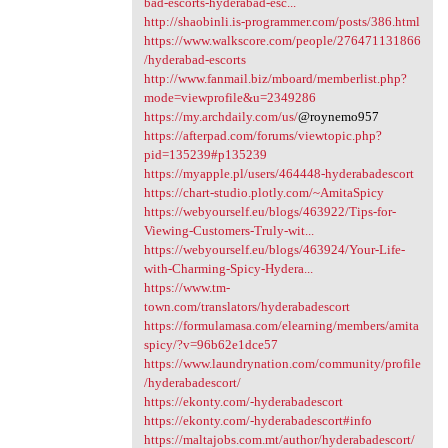
bad-escorts-hyderabad-esc...
http://shaobinli.is-programmer.com/posts/386.html
https://www.walkscore.com/people/276471131866
/hyderabad-escorts
http://www.fanmail.biz/mboard/memberlist.php?
mode=viewprofile&u=2349286
https://my.archdaily.com/us/
@roynemo957
https://afterpad.com/forums/viewtopic.php?
pid=135239#p135239
https://myapple.pl/users/464448-hyderabadescort
https://chart-studio.plotly.com/~AmitaSpicy
https://webyourself.eu/blogs/463922/Tips-for-
Viewing-Customers-Truly-wit...
https://webyourself.eu/blogs/463924/Your-Life-
with-Charming-Spicy-Hydera...
https://www.tm-
town.com/translators/hyderabadescort
https://formulamasa.com/elearning/members/amita
spicy/?v=96b62e1dce57
https://www.laundrynation.com/community/profile
/hyderabadescort/
https://ekonty.com/-hyderabadescort
https://ekonty.com/-hyderabadescort#info
https://maltajobs.com.mt/author/hyderabadescort/