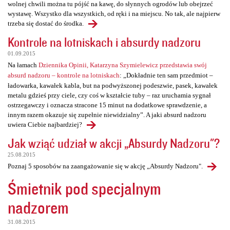
wolnej chwili można tu pójść na kawę, do słynnych ogrodów lub obejrzeć
wystawę. Wszystko dla wszystkich, od ręki i na miejscu. No tak, ale najpierw
trzeba się dostać do środka.
Kontrole na lotniskach i absurdy nadzoru
01.09.2015
Na łamach
Dziennika Opinii, Katarzyna Szymielewicz przedstawia swój
absurd nadzoru – kontrole na lotniskach
: „Dokładnie ten sam przedmiot –
ładowarka, kawałek kabla, but na podwyższonej podeszwie, pasek, kawałek
metalu gdzieś przy ciele, czy coś w kształcie tuby – raz uruchamia sygnał
ostrzegawczy i oznacza stracone 15 minut na dodatkowe sprawdzenie, a
innym razem okazuje się zupełnie niewidzialny”. A jaki absurd nadzoru
uwiera Ciebie najbardziej?
Jak wziąć udział w akcji „Absurdy Nadzoru"?
25.08.2015
Poznaj 5 sposobów na zaangażowanie się w akcję „Absurdy Nadzoru".
Śmietnik pod specjalnym
nadzorem
31.08.2015