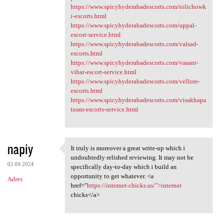
https://www.spicyhyderabadescorts.com/tolichowk
i-escorts.html
https://www.spicyhyderabadescorts.com/uppal-
escort-service.html
https://www.spicyhyderabadescorts.com/valsad-
escorts.html
https://www.spicyhyderabadescorts.com/vasant-
vihar-escort-service.html
https://www.spicyhyderabadescorts.com/vellore-
escorts.html
https://www.spicyhyderabadescorts.com/visakhapa
tnam-escorts-service.html
napiy
It truly is moreover a great write-up which i
It truly is moreover a great
undoubtedly relished reviewing. It may not be
02.09.2024
specifically day-to-day which i build an
opportunity to get whatever. <a
Adres
href="
https://internet-chicks.us/">internet
chicks</a>