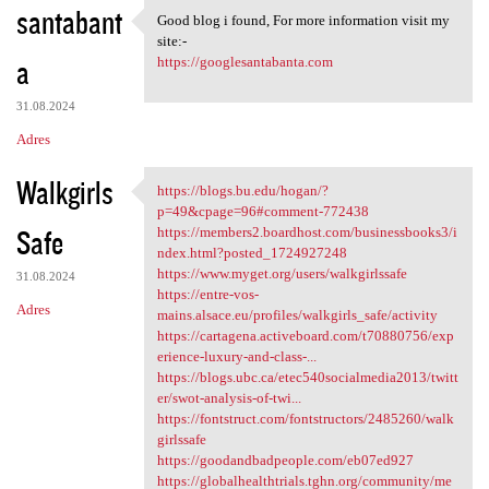
santabant
Good blog i found, For more information visit my
Good blog i found, For more
site:-
a
https://googlesantabanta.com
31.08.2024
Adres
Walkgirls
https://blogs.bu.edu/hogan/?
https://blogs.bu.edu/hogan/?p
p=49&cpage=96#comment-772438
Safe
https://members2.boardhost.com/businessbooks3/i
ndex.html?posted_1724927248
https://www.myget.org/users/walkgirlssafe
31.08.2024
https://entre-vos-
Adres
mains.alsace.eu/profiles/walkgirls_safe/activity
https://cartagena.activeboard.com/t70880756/exp
erience-luxury-and-class-...
https://blogs.ubc.ca/etec540socialmedia2013/twitt
er/swot-analysis-of-twi...
https://fontstruct.com/fontstructors/2485260/walk
girlssafe
https://goodandbadpeople.com/eb07ed927
https://globalhealthtrials.tghn.org/community/me