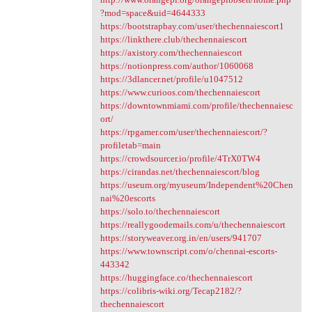
?mod=space&uid=4644333
https://bootstrapbay.com/user/thechennaiescort1
https://linkthere.club/thechennaiescort
https://axistory.com/thechennaiescort
https://notionpress.com/author/1060068
https://3dlancer.net/profile/u1047512
https://www.curioos.com/thechennaiescort
https://downtownmiami.com/profile/thechennaiesc
ort/
https://rpgamer.com/user/thechennaiescort/?
profiletab=main
https://crowdsourcer.io/profile/4TrX0TW4
https://cirandas.net/thechennaiescort/blog
https://useum.org/myuseum/Independent%20Chen
nai%20escorts
https://solo.to/thechennaiescort
https://reallygoodemails.com/u/thechennaiescort
https://storyweaver.org.in/en/users/941707
https://www.townscript.com/o/chennai-escorts-
443342
https://huggingface.co/thechennaiescort
https://colibris-wiki.org/Tecap2182/?
thechennaiescort