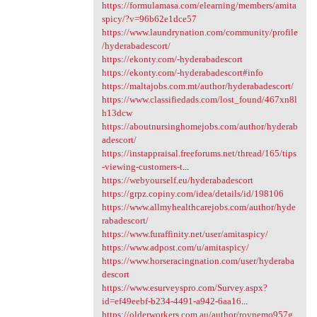
https://formulamasa.com/elearning/members/amita
spicy/?v=96b62e1dce57
https://www.laundrynation.com/community/profile
/hyderabadescort/
https://ekonty.com/-hyderabadescort
https://ekonty.com/-hyderabadescort#info
https://maltajobs.com.mt/author/hyderabadescort/
https://www.classifiedads.com/lost_found/467xn8l
h13dcw
https://aboutnursinghomejobs.com/author/hyderab
adescort/
https://instappraisal.freeforums.net/thread/165/tips
-viewing-customers-t
...
https://webyourself.eu/hyderabadescort
https://grpz.copiny.com/idea/details/id/198106
https://www.allmyhealthcarejobs.com/author/hyde
rabadescort/
https://www.furaffinity.net/user/amitaspicy/
https://www.adpost.com/u/amitaspicy/
https://www.horseracingnation.com/user/hyderaba
descort
https://www.esurveyspro.com/Survey.aspx?
id=ef49eebf-b234-4491-a942-6aa16
...
https://olderworkers.com.au/author/roynemo957g