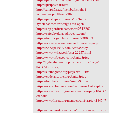
https://justpaste.it/6jrat
http://sampi.5nx.ru/memberlist.php?
mode=viewprofile&u=9898
https://pinshape.com/users/5276207-
hyderabadescort#designs-tab-open
https://app.geniusu.com/users/2512262
https://spicyhyderabad.weebly.com/
https://forums.galciv2.com/user/7380509
https://www.trovagas.com/author/amitaspicy/
https://www.palscity.com/AmitaSpicy
https://www.wrkz.work/user-22257.html
https://www.tribewoo.com/AmitaSpicy
http://hyderabadescort.pbworks.com/w/page/1581
04947/FrontPage
https://eternagame.org/players/401495
https://code.antopie.org/AmitaSpicy
https://longbets.org/user/AmitaSpicy/
https://www.khedmeh.com/wall/user/AmitaSpicy
https://www.linux.org/members/amitaspicy.184547
/#about
https://www.linux.org/members/amitaspicy.184547
/
https://community.cisco.com/t5/user/viewprofilepa