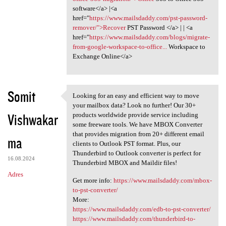
software</a> |<a
href="
https://www.mailsdaddy.com/pst-password-
remover/">Recover
PST Password </a> | | <a
href="
https://www.mailsdaddy.com/blogs/migrate-
from-google-workspace-to-office...
Workspace to
Exchange Online</a>
Somit
Looking for an easy and efficient way to move
Looking for an easy and
your mailbox data? Look no further! Our 30+
Vishwakar
products worldwide provide service including
some freeware tools. We have MBOX Converter
that provides migration from 20+ different email
ma
clients to Outlook PST format. Plus, our
Thunderbird to Outlook converter is perfect for
16.08.2024
Thunderbird MBOX and Maildir files!
Adres
Get more info:
https://www.mailsdaddy.com/mbox-
to-pst-converter/
More:
https://www.mailsdaddy.com/edb-to-pst-converter/
https://www.mailsdaddy.com/thunderbird-to-