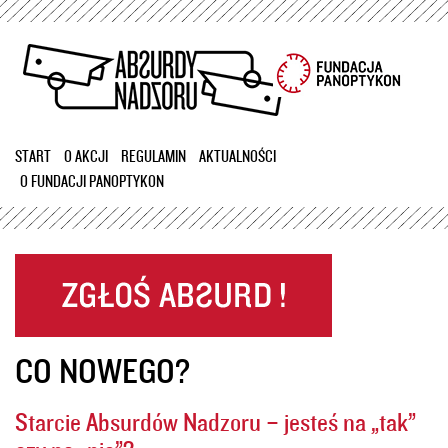
Przejdź
do
treści
START
O AKCJI
REGULAMIN
AKTUALNOŚCI
O FUNDACJI PANOPTYKON
CO NOWEGO?
Starcie Absurdów Nadzoru – jesteś na „tak”