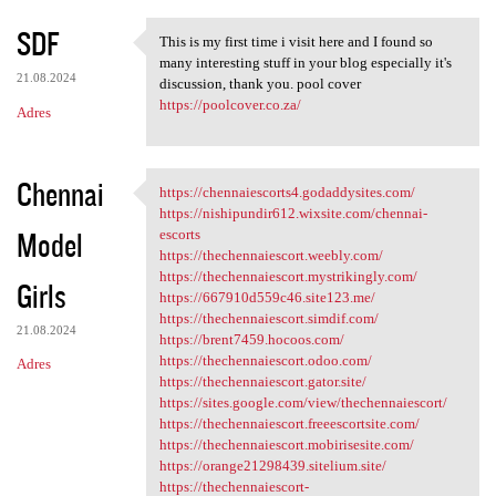
SDF
This is my first time i visit here and I found so
This is my first time i visit
many interesting stuff in your blog especially it's
21.08.2024
discussion, thank you. pool cover
https://poolcover.co.za/
Adres
Chennai
https://chennaiescorts4.godaddysites.com/
https://chennaiescorts4
https://nishipundir612.wixsite.com/chennai-
Model
escorts
https://thechennaiescort.weebly.com/
https://thechennaiescort.mystrikingly.com/
Girls
https://667910d559c46.site123.me/
https://thechennaiescort.simdif.com/
21.08.2024
https://brent7459.hocoos.com/
https://thechennaiescort.odoo.com/
Adres
https://thechennaiescort.gator.site/
https://sites.google.com/view/thechennaiescort/
https://thechennaiescort.freeescortsite.com/
https://thechennaiescort.mobirisesite.com/
https://orange21298439.sitelium.site/
https://thechennaiescort-