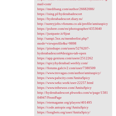
mail-com/
https://medibang.com/author/26682086/
https://ising.pl/hyderabadescort
https://hyderabadescort.diary.ru/
http://surreyjobs.vforums.co.uk/profile/amitaspicy
https://pxhere.com/en/photographer/4353640
https://justpaste.it/6jrat
http://sampi.5nx.ru/memberlist.php?
mode=viewprofile&u=9898
https://pinshape.com/users/5276207-
hyderabadescort#designs-tab-open
https://app.geniusu.com/users/2512262
https://spicyhyderabad.weebly.com/
https://forums.galciv2.com/user/7380509
https://www.trovagas.com/author/amitaspicy/
https://www.palscity.com/AmitaSpicy
https://www.wrkz.work/user-22257.html
https://www.tribewoo.com/AmitaSpicy
http://hyderabadescort.pbworks.com/w/page/1581
04947/FrontPage
https://eternagame.org/players/401495
https://code.antopie.org/AmitaSpicy
https://longbets.org/user/AmitaSpicy/