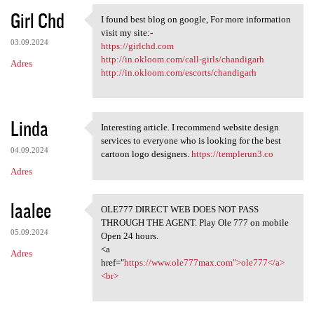
Girl Chd
I found best blog on google, For more information
I found best blog on google,
visit my site:-
03.09.2024
https://girlchd.com
http://in.okloom.com/call-girls/chandigarh
Adres
http://in.okloom.com/escorts/chandigarh
Linda
Interesting article. I recommend website design
Interesting article. I
services to everyone who is looking for the best
04.09.2024
cartoon logo designers.
https://templerun3.co
Adres
laalee
OLE777 DIRECT WEB DOES NOT PASS
OLE777 DIRECT WEB DOES NOT
THROUGH THE AGENT. Play Ole 777 on mobile
05.09.2024
Open 24 hours.
<a
Adres
href="
https://www.ole777max.com">ole777</a>
<br>