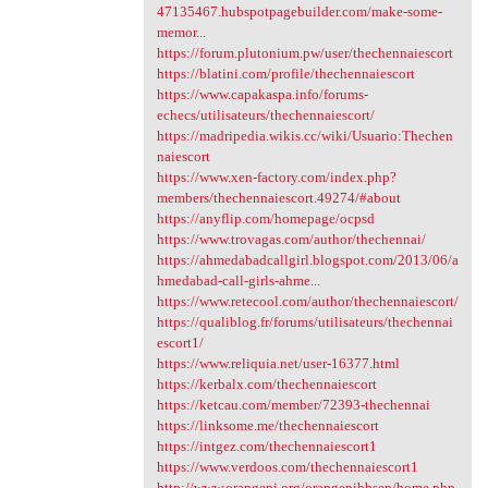
47135467.hubspotpagebuilder.com/make-some-
memor...
https://forum.plutonium.pw/user/thechennaiescort
https://blatini.com/profile/thechennaiescort
https://www.capakaspa.info/forums-
echecs/utilisateurs/thechennaiescort/
https://madripedia.wikis.cc/wiki/Usuario:Thechen
naiescort
https://www.xen-factory.com/index.php?
members/thechennaiescort.49274/#about
https://anyflip.com/homepage/ocpsd
https://www.trovagas.com/author/thechennai/
https://ahmedabadcallgirl.blogspot.com/2013/06/a
hmedabad-call-girls-ahme...
https://www.retecool.com/author/thechennaiescort/
https://qualiblog.fr/forums/utilisateurs/thechennai
escort1/
https://www.reliquia.net/user-16377.html
https://kerbalx.com/thechennaiescort
https://ketcau.com/member/72393-thechennai
https://linksome.me/thechennaiescort
https://intgez.com/thechennaiescort1
https://www.verdoos.com/thechennaiescort1
http://www.orangepi.org/orangepibbsen/home.php