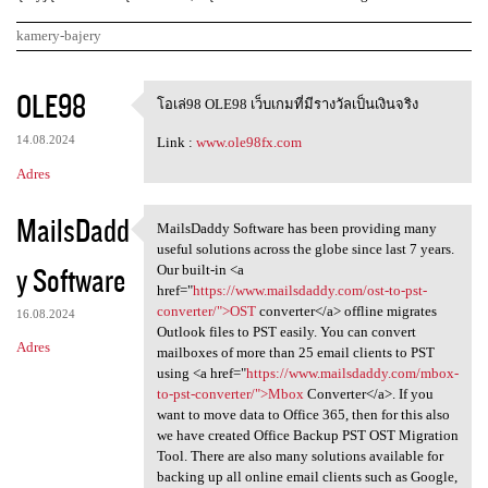
kamery-bajery
K
OLE98
โอเล่98 OLE98 เว็บเกมที่มีรางวัลเป็นเงินจริง
โอเล่98 OLE98
o
14.08.2024
Link :
www.ole98fx.com
m
Adres
e
n
MailsDadd
MailsDaddy Software has been providing many
t
MailsDaddy Software has been
useful solutions across the globe since last 7 years.
y Software
a
Our built-in <a
href="
https://www.mailsdaddy.com/ost-to-pst-
r
converter/">OST
converter</a> offline migrates
16.08.2024
z
Outlook files to PST easily. You can convert
Adres
mailboxes of more than 25 email clients to PST
e
using <a href="
https://www.mailsdaddy.com/mbox-
to-pst-converter/">Mbox
Converter</a>. If you
want to move data to Office 365, then for this also
we have created Office Backup PST OST Migration
Tool. There are also many solutions available for
backing up all online email clients such as Google,