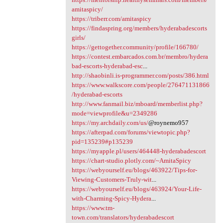
amitaspicy/
https://triberr.com/amitaspicy
https://findaspring.org/members/hyderabadescorts
girls/
https://gettogether.community/profile/166780/
https://contest.embarcados.com.br/membro/hydera
bad-escorts-hyderabad-esc
...
http://shaobinli.is-programmer.com/posts/386.html
https://www.walkscore.com/people/276471131866
/hyderabad-escorts
http://www.fanmail.biz/mboard/memberlist.php?
mode=viewprofile&u=2349286
https://my.archdaily.com/us/
@roynemo957
https://afterpad.com/forums/viewtopic.php?
pid=135239#p135239
https://myapple.pl/users/464448-hyderabadescort
https://chart-studio.plotly.com/~AmitaSpicy
https://webyourself.eu/blogs/463922/Tips-for-
Viewing-Customers-Truly-wit
...
https://webyourself.eu/blogs/463924/Your-Life-
with-Charming-Spicy-Hydera
...
https://www.tm-
town.com/translators/hyderabadescort