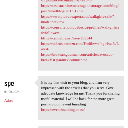
/imposibles/#comment-2491040
https://test.smartboxmovingandstorage.com/blog/
post/smartblog/2015/12/07...
https://www.provenexpert.com/walkgirls-safe/?
mode=preview
https://consultation.quebec.ca/profiles/walkgirlssa
fe/followers
https://cannabis.net/user/155544
https://videos.muvizu.com/Profile/walkgirlssafe/L
atest/
https://brokeassgourmet.com/articles/avocado-
breakfast-paninis?commented...
spe
It is my first visit to your blog, and I am very
It is my first visit to your
impressed with the articles that you serve. Give
01.09.2024
adequate knowledge for me. Thank you for sharing
useful material. I will be back for the more great
Adres
post. outdoor event branding
https://eventbranding.co.za/