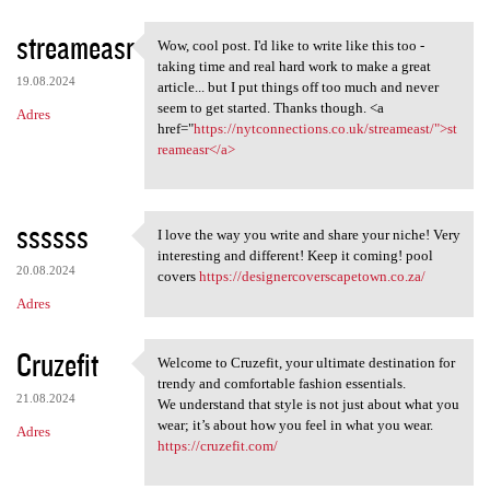
streameasr
Wow, cool post. I'd like to write like this too -
Wow, cool post. I'd like to
taking time and real hard work to make a great
19.08.2024
article... but I put things off too much and never
seem to get started. Thanks though. <a
Adres
href="
https://nytconnections.co.uk/streameast/">st
reameasr</a>
ssssss
I love the way you write and share your niche! Very
I love the way you write and
interesting and different! Keep it coming! pool
20.08.2024
covers
https://designercoverscapetown.co.za/
Adres
Cruzefit
Welcome to Cruzefit, your ultimate destination for
Welcome to Cruzefit, your
trendy and comfortable fashion essentials.
21.08.2024
We understand that style is not just about what you
wear; it’s about how you feel in what you wear.
Adres
https://cruzefit.com/