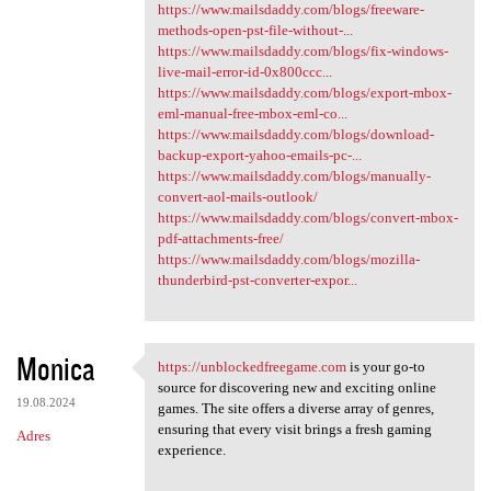
https://www.mailsdaddy.com/blogs/freeware-
methods-open-pst-file-without-...
https://www.mailsdaddy.com/blogs/fix-windows-
live-mail-error-id-0x800ccc...
https://www.mailsdaddy.com/blogs/export-mbox-
eml-manual-free-mbox-eml-co...
https://www.mailsdaddy.com/blogs/download-
backup-export-yahoo-emails-pc-...
https://www.mailsdaddy.com/blogs/manually-
convert-aol-mails-outlook/
https://www.mailsdaddy.com/blogs/convert-mbox-
pdf-attachments-free/
https://www.mailsdaddy.com/blogs/mozilla-
thunderbird-pst-converter-expor...
Monica
https://unblockedfreegame.com
is your go-to
https://unblockedfreegame.com
source for discovering new and exciting online
19.08.2024
games. The site offers a diverse array of genres,
ensuring that every visit brings a fresh gaming
Adres
experience.