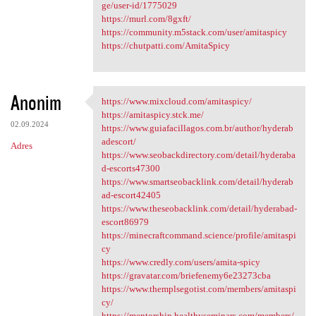
ge/user-id/1775029
https://murl.com/8gxft/
https://community.m5stack.com/user/amitaspicy
https://chutpatti.com/AmitaSpicy
Anonim
https://www.mixcloud.com/amitaspicy/
https://www.mixcloud.com
https://amitaspicy.stck.me/
02.09.2024
https://www.guiafacillagos.com.br/author/hyderab
adescort/
Adres
https://www.seobackdirectory.com/detail/hyderaba
d-escorts47300
https://www.smartseobacklink.com/detail/hyderab
ad-escort42405
https://www.theseobacklink.com/detail/hyderabad-
escort86979
https://minecraftcommand.science/profile/amitaspi
cy
https://www.credly.com/users/amita-spicy
https://gravatar.com/briefenemy6e23273cba
https://www.themplsegotist.com/members/amitaspi
cy/
https://mentorship.healthyseminars.com/members/