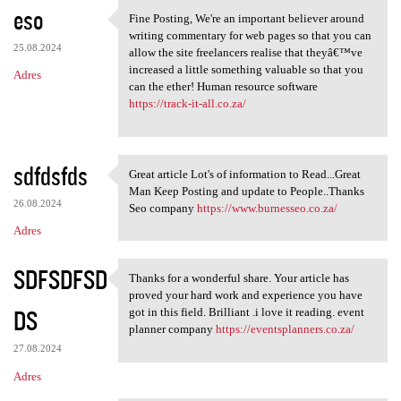
eso
Fine Posting, We're an important believer around
Fine Posting, We're an
writing commentary for web pages so that you can
25.08.2024
allow the site freelancers realise that theyâ€™ve
increased a little something valuable so that you
Adres
can the ether! Human resource software
https://track-it-all.co.za/
sdfdsfds
Great article Lot's of information to Read...Great
Great article Lot's of
Man Keep Posting and update to People..Thanks
26.08.2024
Seo company
https://www.burnesseo.co.za/
Adres
SDFSDFSD
Thanks for a wonderful share. Your article has
Thanks for a wonderful share.
proved your hard work and experience you have
DS
got in this field. Brilliant .i love it reading. event
planner company
https://eventsplanners.co.za/
27.08.2024
Adres