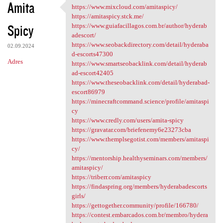
Amita
https://www.mixcloud.com/amitaspicy/
https://www.mixcloud.com
https://amitaspicy.stck.me/
Spicy
https://www.guiafacillagos.com.br/author/hyderab
adescort/
https://www.seobackdirectory.com/detail/hyderaba
02.09.2024
d-escorts47300
Adres
https://www.smartseobacklink.com/detail/hyderab
ad-escort42405
https://www.theseobacklink.com/detail/hyderabad-
escort86979
https://minecraftcommand.science/profile/amitaspi
cy
https://www.credly.com/users/amita-spicy
https://gravatar.com/briefenemy6e23273cba
https://www.themplsegotist.com/members/amitaspi
cy/
https://mentorship.healthyseminars.com/members/
amitaspicy/
https://triberr.com/amitaspicy
https://findaspring.org/members/hyderabadescorts
girls/
https://gettogether.community/profile/166780/
https://contest.embarcados.com.br/membro/hydera