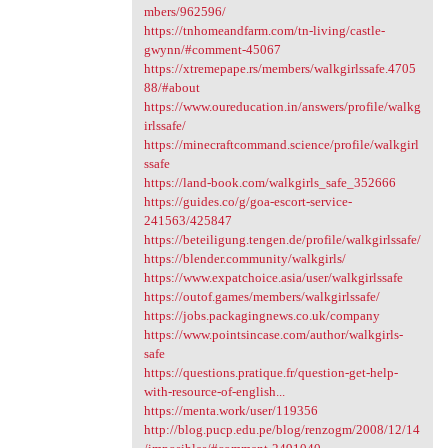
mbers/962596/
https://tnhomeandfarm.com/tn-living/castle-
gwynn/#comment-45067
https://xtremepape.rs/members/walkgirlssafe.4705
88/#about
https://www.oureducation.in/answers/profile/walkg
irlssafe/
https://minecraftcommand.science/profile/walkgirl
ssafe
https://land-book.com/walkgirls_safe_352666
https://guides.co/g/goa-escort-service-
241563/425847
https://beteiligung.tengen.de/profile/walkgirlssafe/
https://blender.community/walkgirls/
https://www.expatchoice.asia/user/walkgirlssafe
https://outof.games/members/walkgirlssafe/
https://jobs.packagingnews.co.uk/company
https://www.pointsincase.com/author/walkgirls-
safe
https://questions.pratique.fr/question-get-help-
with-resource-of-english...
https://menta.work/user/119356
http://blog.pucp.edu.pe/blog/renzogm/2008/12/14