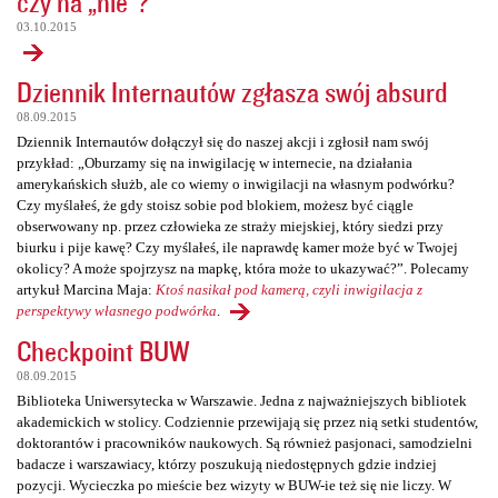
czy na „nie”?
03.10.2015
Dziennik Internautów zgłasza swój absurd
08.09.2015
Dziennik Internautów dołączył się do naszej akcji i zgłosił nam swój
przykład: „Oburzamy się na inwigilację w internecie, na działania
amerykańskich służb, ale co wiemy o inwigilacji na własnym podwórku?
Czy myślałeś, że gdy stoisz sobie pod blokiem, możesz być ciągle
obserwowany np. przez człowieka ze straży miejskiej, który siedzi przy
biurku i pije kawę? Czy myślałeś, ile naprawdę kamer może być w Twojej
okolicy? A może spojrzysz na mapkę, która może to ukazywać?”. Polecamy
artykuł Marcina Maja:
Ktoś nasikał pod kamerą, czyli inwigilacja z
perspektywy własnego podwórka
.
Checkpoint BUW
08.09.2015
Biblioteka Uniwersytecka w Warszawie. Jedna z najważniejszych bibliotek
akademickich w stolicy. Codziennie przewijają się przez nią setki studentów,
doktorantów i pracowników naukowych. Są również pasjonaci, samodzielni
badacze i warszawiacy, którzy poszukują niedostępnych gdzie indziej
pozycji. Wycieczka po mieście bez wizyty w BUW-ie też się nie liczy. W