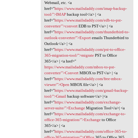
Webmail, etc. <a
href="
https://www.mailsdaddy.com/imap-backup-
tool/">IMAP
backup tool</a> | <a
href="
https://www.mailsdaddy.com/edb-to-pst-
converter/">convert
EDB to PST</a> | <a
href="
https://www.mailsdaddy.com/thunderbird-to-
outlook-converter/">Export
emails Thunderbird to
Outlook</a> | <a
href="
https://www.mailsdaddy.com/pst-to-office-
365-migration-tool/">migrate
PST to Office
365</a> | <a href="
https://www.mailsdaddy.com/mbox-to-pst-
converter/">Convert
MBOX to PST</a> | <a
href="
https://www.mailsdaddy.com/free-mbox-
viewer/">Open
MBOX file</a> | <a
href="
https://www.mailsdaddy.com/gmail-backup-
tool/">Gmail
backup software</a> |<a
href="
https://www.mailsdaddy.com/exchange-
server-suite/">Exchange
Migration Tool</a>| <a
href="
https://www.mailsdaddy.com/exchange-to-
office-365-migration/">Exchange
to Office
365</a> | <a
href="
https://www.mailsdaddy.com/office-365-to-
office-365-migration/">Office
365 to Office 365