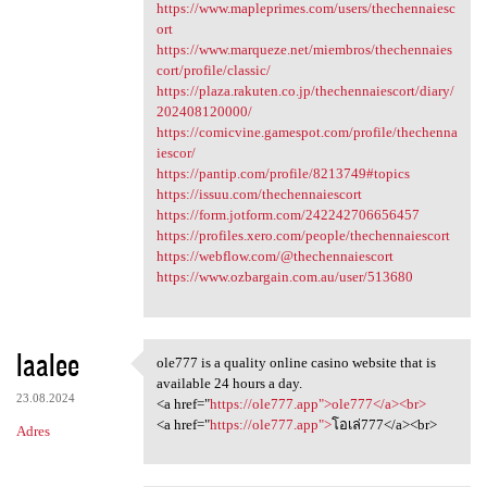
https://www.mapleprimes.com/users/thechennaiesc
ort
https://www.marqueze.net/miembros/thechennaies
cort/profile/classic/
https://plaza.rakuten.co.jp/thechennaiescort/diary/
202408120000/
https://comicvine.gamespot.com/profile/thechenna
iescor/
https://pantip.com/profile/8213749#topics
https://issuu.com/thechennaiescort
https://form.jotform.com/242242706656457
https://profiles.xero.com/people/thechennaiescort
https://webflow.com/@thechennaiescort
https://www.ozbargain.com.au/user/513680
laalee
ole777 is a quality online casino website that is
ole777 is a quality online
available 24 hours a day.
23.08.2024
<a href="
https://ole777.app">ole777</a><br>
<a href="
https://ole777.app">
โอเล่777</a><br>
Adres