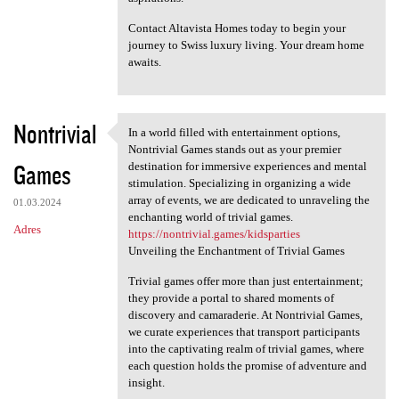
Contact Altavista Homes today to begin your
journey to Swiss luxury living. Your dream home
awaits.
Nontrivial
In a world filled with entertainment options,
In a world filled with
Nontrivial Games stands out as your premier
Games
destination for immersive experiences and mental
stimulation. Specializing in organizing a wide
array of events, we are dedicated to unraveling the
01.03.2024
enchanting world of trivial games.
Adres
https://nontrivial.games/kidsparties
Unveiling the Enchantment of Trivial Games
Trivial games offer more than just entertainment;
they provide a portal to shared moments of
discovery and camaraderie. At Nontrivial Games,
we curate experiences that transport participants
into the captivating realm of trivial games, where
each question holds the promise of adventure and
insight.