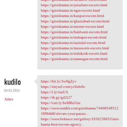
https://ginisharma.in/jaisalmer-escorts.html
https://ginisharma.in/agra-escorts.html
https://ginisharma.in/kanpur-escorts.html
https://ginisharma.in/ghaziabad-escorts.html
https://ginisharma.in/meerut-escorts.html
https://ginisharma.in/haldwani-escorts.html
https://ginisharma.in/rudrapur-escorts.html
https://ginisharma.in/nainital-escorts.html
https://ginisharma.in/mussoorie-escorts.html
https://ginisharma.in/rishikesh-escorts.html
https://ginisharma.in/ramnagar-escorts.html
kudilo
https://bit.ly/3wNgZyv
https://bit.ly/3wNgZyv
https://tinyurl.com/yc6ubr6c
04.03.2024
https://t.ly/izuUA
https://rb.gy/gd2i27
Adres
https://cutt.ly/IwMKeUnz
https://www.tumblr.com/ginisharma/74400548512
1896448/elevate-your-passio...
https://www.behance.net/gallery/193025985/Ginis
harma-best-escorts-agency...