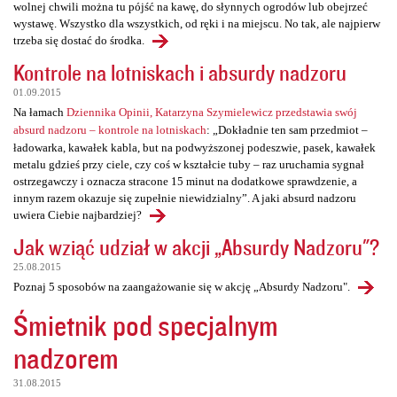
wolnej chwili można tu pójść na kawę, do słynnych ogrodów lub obejrzeć
wystawę. Wszystko dla wszystkich, od ręki i na miejscu. No tak, ale najpierw
trzeba się dostać do środka.
Kontrole na lotniskach i absurdy nadzoru
01.09.2015
Na łamach
Dziennika Opinii, Katarzyna Szymielewicz przedstawia swój
absurd nadzoru – kontrole na lotniskach
: „Dokładnie ten sam przedmiot –
ładowarka, kawałek kabla, but na podwyższonej podeszwie, pasek, kawałek
metalu gdzieś przy ciele, czy coś w kształcie tuby – raz uruchamia sygnał
ostrzegawczy i oznacza stracone 15 minut na dodatkowe sprawdzenie, a
innym razem okazuje się zupełnie niewidzialny”. A jaki absurd nadzoru
uwiera Ciebie najbardziej?
Jak wziąć udział w akcji „Absurdy Nadzoru"?
25.08.2015
Poznaj 5 sposobów na zaangażowanie się w akcję „Absurdy Nadzoru".
Śmietnik pod specjalnym
nadzorem
31.08.2015