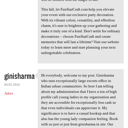
This fall, let FunStarCraft.com help you elevate
your event with our exclusive party decoration.
With its vibrant colors, versatility, and effortless
charm, it's sure to brighten up your gathering and
make it truly one of a kind. Don't settle for ordinary
decorations – choose FunStarCraft and create
memories that will last a lifetime! Visit our website
today to learn more and start planning your next
unforgettable celebration.
ginisharma
Hi everybody, welcome to my post. Ginisharma
Hi everybody, welcome to my
who runs exceptionally large escorts office in
04.03.2024
Indian urban communities. So here I am telling
about my administration that I have a ton of high
Adres
profile call young ladies in my organization and
they are accessible for exceptionally less cash so
that even individuals can appreciate it. My
significance is to have a casual hookup and that
also has the young lady companion feeling. Book
with us just or just from ginisharma.in site. Our