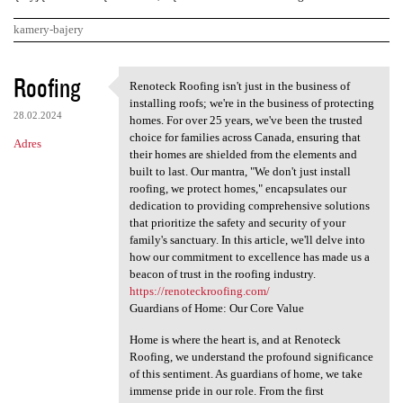
kamery-bajery
K
Roofing
Renoteck Roofing isn't just in the business of
Renoteck Roofing isn't just
o
installing roofs; we're in the business of protecting
28.02.2024
m
homes. For over 25 years, we've been the trusted
choice for families across Canada, ensuring that
Adres
e
their homes are shielded from the elements and
n
built to last. Our mantra, "We don't just install
roofing, we protect homes," encapsulates our
t
dedication to providing comprehensive solutions
a
that prioritize the safety and security of your
family's sanctuary. In this article, we'll delve into
r
how our commitment to excellence has made us a
z
beacon of trust in the roofing industry.
https://renoteckroofing.com/
e
Guardians of Home: Our Core Value
Home is where the heart is, and at Renoteck
Roofing, we understand the profound significance
of this sentiment. As guardians of home, we take
immense pride in our role. From the first