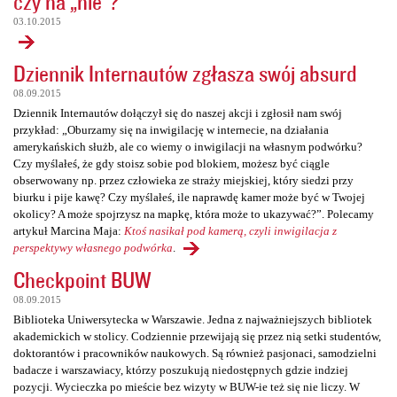
czy na „nie”?
03.10.2015
Dziennik Internautów zgłasza swój absurd
08.09.2015
Dziennik Internautów dołączył się do naszej akcji i zgłosił nam swój
przykład: „Oburzamy się na inwigilację w internecie, na działania
amerykańskich służb, ale co wiemy o inwigilacji na własnym podwórku?
Czy myślałeś, że gdy stoisz sobie pod blokiem, możesz być ciągle
obserwowany np. przez człowieka ze straży miejskiej, który siedzi przy
biurku i pije kawę? Czy myślałeś, ile naprawdę kamer może być w Twojej
okolicy? A może spojrzysz na mapkę, która może to ukazywać?”. Polecamy
artykuł Marcina Maja:
Ktoś nasikał pod kamerą, czyli inwigilacja z
perspektywy własnego podwórka
.
Checkpoint BUW
08.09.2015
Biblioteka Uniwersytecka w Warszawie. Jedna z najważniejszych bibliotek
akademickich w stolicy. Codziennie przewijają się przez nią setki studentów,
doktorantów i pracowników naukowych. Są również pasjonaci, samodzielni
badacze i warszawiacy, którzy poszukują niedostępnych gdzie indziej
pozycji. Wycieczka po mieście bez wizyty w BUW-ie też się nie liczy. W