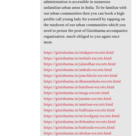
administration is accessible in numerous
unfamiliar urban areas in India. To be familiar with
our urban communities then you can book a high
profile call young lady for yourself by tapping on
the rundown of our urban communities which you
need to peruse the post of Ginisharma accompanies
organization. much obliged to you again once
more.
https://ginisharma.in/zirakpur-escorts.html
https://ginisharma.in/mohali-escorts.html
https://ginisharma.in/jalandhar-escorts.html
https://ginisharma.in/ambala-escorts.html
https://ginisharma.in/panchkula-escorts.html
https://ginisharma.in/dharamshala-escorts.html
https://ginisharma.in/haridwar-escorts.html
https://ginisharma.in/moga-escorts.html
https://ginisharma.in/jammu-escorts.html
https://ginisharma.in/amritsar-escorts.html
https://ginisharma.in/ludhiana-escorts.html
https://ginisharma.in/mcleodganj-escorts.html
https://ginisharma.in/dehradun-escorts.html
https://ginisharma.in/bathinda-escorts.html
https://ginisharma.in/abohar-escorts.html