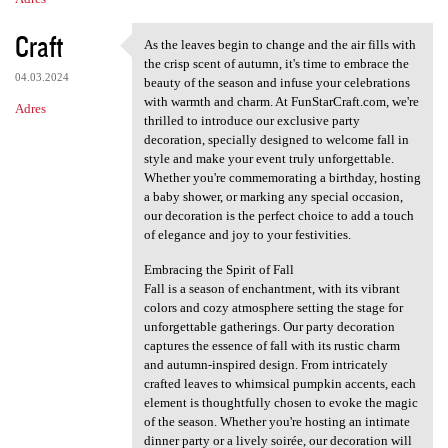
Craft
As the leaves begin to change and the air fills with
As the leaves begin to change
the crisp scent of autumn, it's time to embrace the
04.03.2024
beauty of the season and infuse your celebrations
with warmth and charm. At FunStarCraft.com, we're
Adres
thrilled to introduce our exclusive party
decoration, specially designed to welcome fall in
style and make your event truly unforgettable.
Whether you're commemorating a birthday, hosting
a baby shower, or marking any special occasion,
our decoration is the perfect choice to add a touch
of elegance and joy to your festivities.
Embracing the Spirit of Fall
Fall is a season of enchantment, with its vibrant
colors and cozy atmosphere setting the stage for
unforgettable gatherings. Our party decoration
captures the essence of fall with its rustic charm
and autumn-inspired design. From intricately
crafted leaves to whimsical pumpkin accents, each
element is thoughtfully chosen to evoke the magic
of the season. Whether you're hosting an intimate
dinner party or a lively soirée, our decoration will