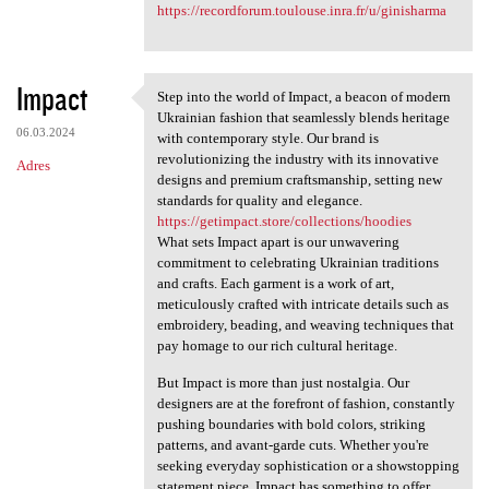
https://recordforum.toulouse.inra.fr/u/ginisharma
Impact
Step into the world of Impact, a beacon of modern
Step into the world of Impact
Ukrainian fashion that seamlessly blends heritage
06.03.2024
with contemporary style. Our brand is
revolutionizing the industry with its innovative
Adres
designs and premium craftsmanship, setting new
standards for quality and elegance.
https://getimpact.store/collections/hoodies
What sets Impact apart is our unwavering
commitment to celebrating Ukrainian traditions
and crafts. Each garment is a work of art,
meticulously crafted with intricate details such as
embroidery, beading, and weaving techniques that
pay homage to our rich cultural heritage.
But Impact is more than just nostalgia. Our
designers are at the forefront of fashion, constantly
pushing boundaries with bold colors, striking
patterns, and avant-garde cuts. Whether you're
seeking everyday sophistication or a showstopping
statement piece, Impact has something to offer.