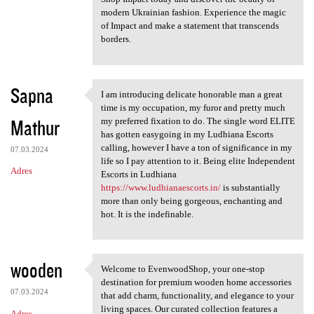
modern Ukrainian fashion. Experience the magic
of Impact and make a statement that transcends
borders.
Sapna
I am introducing delicate honorable man a great
I am introducing delicate
time is my occupation, my furor and pretty much
Mathur
my preferred fixation to do. The single word ELITE
has gotten easygoing in my Ludhiana Escorts
calling, however I have a ton of significance in my
07.03.2024
life so I pay attention to it. Being elite Independent
Adres
Escorts in Ludhiana
https://www.ludhianaescorts.in/
is substantially
more than only being gorgeous, enchanting and
hot. It is the indefinable.
wooden
Welcome to EvenwoodShop, your one-stop
Welcome to EvenwoodShop, your
destination for premium wooden home accessories
07.03.2024
that add charm, functionality, and elegance to your
living spaces. Our curated collection features a
Adres