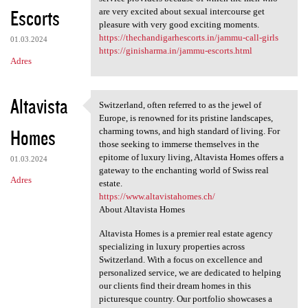
Escorts
are very excited about sexual intercourse get
pleasure with very good exciting moments.
https://thechandigarhescorts.in/jammu-call-girls
01.03.2024
https://ginisharma.in/jammu-escorts.html
Adres
Altavista
Switzerland, often referred to as the jewel of
Switzerland, often referred
Europe, is renowned for its pristine landscapes,
Homes
charming towns, and high standard of living. For
those seeking to immerse themselves in the
epitome of luxury living, Altavista Homes offers a
01.03.2024
gateway to the enchanting world of Swiss real
Adres
estate.
https://www.altavistahomes.ch/
About Altavista Homes
Altavista Homes is a premier real estate agency
specializing in luxury properties across
Switzerland. With a focus on excellence and
personalized service, we are dedicated to helping
our clients find their dream homes in this
picturesque country. Our portfolio showcases a