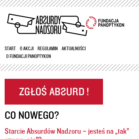
Przejdź
do
treści
START
O AKCJI
REGULAMIN
AKTUALNOŚCI
O FUNDACJI PANOPTYKON
CO NOWEGO?
Starcie Absurdów Nadzoru – jesteś na „tak”