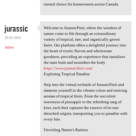
trusted choice for homeowners across Canada.
jurassic
Welcome to JurassicFruit, where the wonders of
Welcome to JurassicFruit,
nature come to life through an extraordinary
29.02.2024
variety of tropical, rare, and organically grown
fruits. Our platform offers a delightful journey into
Adres
the heart of exotic flavors and wholesome
goodness, providing an experience that tantalizes
the taste buds and nourishes the body.
https://www.jurassicfruit.com/
Exploring Tropical Paradise
Step into the virtual orchards of JurassicFruit and
immerse yourself in the vibrant colors and enticing
aromas of tropical fruits. From the succulent
sweetness of pineapple to the refreshing tang of
kiwi, each fruit captures the essence of its sun-
drenched origins, transporting you to paradise with
every bite.
Unveiling Nature's Rarities