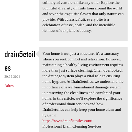
culinary adventure unlike any other. Explore the
bountiful diversity of fruits from around the world
and savor the exquisite flavors that only nature can
provide. With JurassicFruit, every bite is a
celebration of taste, health, and the incredible
richness of our planet's bounty.
drain5etoil
Your home is not just a structure; it's a sanctuary
Your home is not just a
where you seek comfort and relaxation. However,
es
maintaining a healthy living environment requires
more than just surface cleaning. Often overlooked,
the drainage system plays a vital role in ensuring
29.02.2024
home hygiene. At Drain5etoiles, we understand the
Adres
importance of a well-maintained drainage system
in preserving the cleanliness and comfort of your
home. In this article, we'll explore the significance
of professional drain services and how
Drain5etoiles can help keep your home clean and
hygienic.
https://www.drain5etoiles.com/
Professional Drain Cleaning Services: