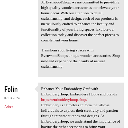
At EvenwoodShop, we are committed to providing
high-quality wooden accessories that elevate your
home decor. With our attention to detail,
craftsmanship, and design, each of our products is
meticulously crafted to enhance the beauty and
functionality of your living spaces. Explore our
collection today and discover the perfect pieces to
complement your home.
Transform your living spaces with
EvenwoodShop's unique wooden accessories. Shop
now and experience the beauty of natural
craftsmanship.
Folin
Enhance Your Embroidery Craft with
Enhance Your Embroidery Craft
EmbroideryHoop: Embroidery Hoops and Stands
07.03.2024
https://embroideryhoop.shop/
Embroidery is a timeless art form that allows
Adres
individuals to express their creativity and passion
through intricate stitches and designs. At
EmbroideryHoop, we understand the importance of
having the right accessories to bring your