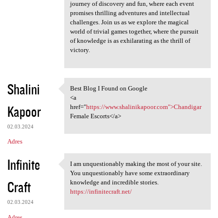
journey of discovery and fun, where each event
promises thrilling adventures and intellectual
challenges. Join us as we explore the magical
world of trivial games together, where the pursuit
of knowledge is as exhilarating as the thrill of
victory.
Shalini
Best Blog I Found on Google
Best Blog I Found on Google
<a
Kapoor
href="
https://www.shalinikapoor.com">Chandigar
Female Escorts</a>
02.03.2024
Adres
Infinite
I am unquestionably making the most of your site.
I am unquestionably making
You unquestionably have some extraordinary
Craft
knowledge and incredible stories.
https://infinitecraft.net/
02.03.2024
Adres