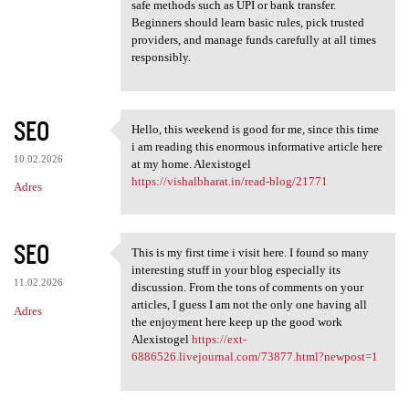
safe methods such as UPI or bank transfer.
Beginners should learn basic rules, pick trusted
providers, and manage funds carefully at all times
responsibly.
SEO
Hello, this weekend is good for me, since this time
Hello, this weekend is good
i am reading this enormous informative article here
10.02.2026
at my home. Alexistogel
https://vishalbharat.in/read-blog/21771
Adres
SEO
This is my first time i visit here. I found so many
This is my first time i visit
interesting stuff in your blog especially its
11.02.2026
discussion. From the tons of comments on your
articles, I guess I am not the only one having all
Adres
the enjoyment here keep up the good work
Alexistogel
https://ext-
6886526.livejournal.com/73877.html?newpost=1