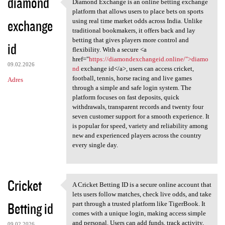
diamond
Diamond Exchange is an online betting exchange
Diamond Exchange is an online
platform that allows users to place bets on sports
exchange
using real time market odds across India. Unlike
traditional bookmakers, it offers back and lay
betting that gives players more control and
id
flexibility. With a secure <a
href="
https://diamondexchangeid.online/">diamo
09.02.2026
nd
exchange id</a>, users can access cricket,
football, tennis, horse racing and live games
Adres
through a simple and safe login system. The
platform focuses on fast deposits, quick
withdrawals, transparent records and twenty four
seven customer support for a smooth experience. It
is popular for speed, variety and reliability among
new and experienced players across the country
every single day.
Cricket
A Cricket Betting ID is a secure online account that
A Cricket Betting ID is a
lets users follow matches, check live odds, and take
Betting id
part through a trusted platform like TigerBook. It
comes with a unique login, making access simple
and personal. Users can add funds, track activity,
09.02.2026