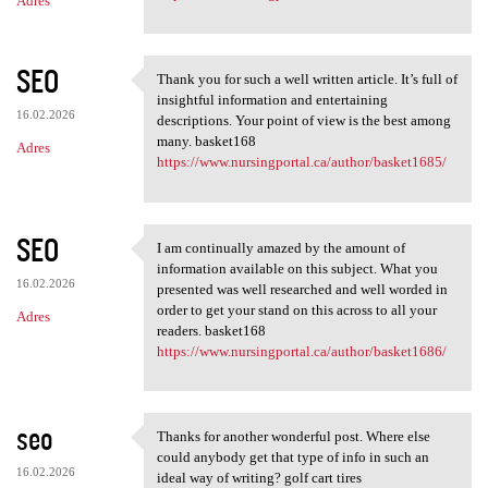
Adres
SEO
Thank you for such a well written article. It’s full of
Thank you for such a well
insightful information and entertaining
16.02.2026
descriptions. Your point of view is the best among
many. basket168
Adres
https://www.nursingportal.ca/author/basket1685/
SEO
I am continually amazed by the amount of
I am continually amazed by
information available on this subject. What you
16.02.2026
presented was well researched and well worded in
order to get your stand on this across to all your
Adres
readers. basket168
https://www.nursingportal.ca/author/basket1686/
seo
Thanks for another wonderful post. Where else
Thanks for another wonderful
could anybody get that type of info in such an
16.02.2026
ideal way of writing? golf cart tires