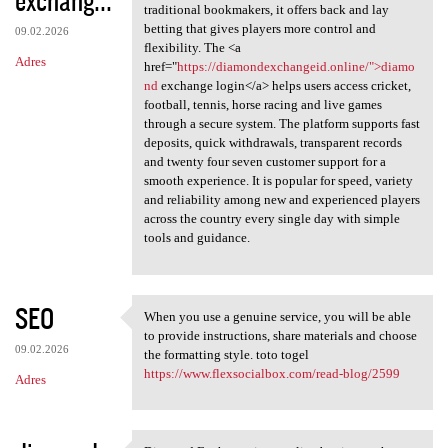
traditional bookmakers, it offers back and lay
betting that gives players more control and
09.02.2026
flexibility. The <a
Adres
href="
https://diamondexchangeid.online/">diamo
nd
exchange login</a> helps users access cricket,
football, tennis, horse racing and live games
through a secure system. The platform supports fast
deposits, quick withdrawals, transparent records
and twenty four seven customer support for a
smooth experience. It is popular for speed, variety
and reliability among new and experienced players
across the country every single day with simple
tools and guidance.
SEO
When you use a genuine service, you will be able
When you use a genuine
to provide instructions, share materials and choose
09.02.2026
the formatting style. toto togel
https://www.flexsocialbox.com/read-blog/2599
Adres