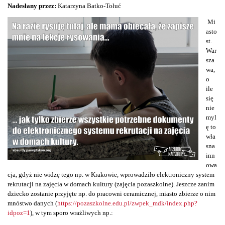
Nadesłany przez:
Katarzyna Batko-Tołuć
Mi
asto
st.
War
sza
wa,
o
ile
się
nie
myl
ę to
wła
sna
inn
owa
cja, gdyż nie widzę tego np. w Krakowie, wprowadziło elektroniczny system
rekrutacji na zajęcia w domach kultury (zajęcia pozaszkolne). Jeszcze zanim
dziecko zostanie przyjęte np. do pracowni ceramicznej, miasto zbierze o nim
mnóstwo danych (
https://pozaszkolne.edu.pl/zwpek_mdk/index.php?
idpoz=1
), w tym sporo wrażliwych np.: