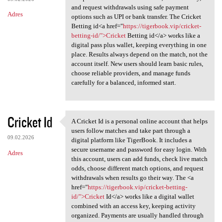
and request withdrawals using safe payment
Adres
options such as UPI or bank transfer. The Cricket
Betting id<a href="
https://tigerbook.vip/cricket-
betting-id/">Cricket
Betting id</a> works like a
digital pass plus wallet, keeping everything in one
place. Results always depend on the match, not the
account itself. New users should learn basic rules,
choose reliable providers, and manage funds
carefully for a balanced, informed start.
Cricket Id
A Cricket Id is a personal online account that helps
A Cricket Id is a personal
users follow matches and take part through a
09.02.2026
digital platform like TigerBook. It includes a
secure username and password for easy login. With
Adres
this account, users can add funds, check live match
odds, choose different match options, and request
withdrawals when results go their way. The <a
href="
https://tigerbook.vip/cricket-betting-
id/">Cricket
Id</a> works like a digital wallet
combined with an access key, keeping activity
organized. Payments are usually handled through