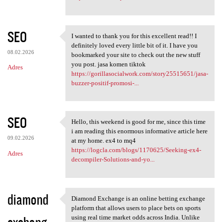
SEO
I wanted to thank you for this excellent read!! I
I wanted to thank you for
definitely loved every little bit of it. I have you
08.02.2026
bookmarked your site to check out the new stuff
you post. jasa komen tiktok
Adres
https://gorillasocialwork.com/story25515651/jasa-
buzzer-positif-promosi-...
SEO
Hello, this weekend is good for me, since this time
Hello, this weekend is good
i am reading this enormous informative article here
09.02.2026
at my home. ex4 to mq4
https://logcla.com/blogs/1170625/Seeking-ex4-
Adres
decompiler-Solutions-and-yo...
diamond
Diamond Exchange is an online betting exchange
Diamond Exchange is an online
platform that allows users to place bets on sports
exchang...
using real time market odds across India. Unlike