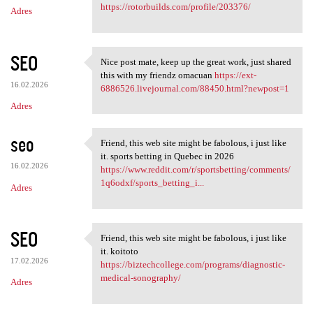
https://rotorbuilds.com/profile/203376/
Adres
SEO
Nice post mate, keep up the great work, just shared
Nice post mate, keep up the
this with my friendz omacuan
https://ext-
16.02.2026
6886526.livejournal.com/88450.html?newpost=1
Adres
seo
Friend, this web site might be fabolous, i just like
Friend, this web site might
it. sports betting in Quebec in 2026
16.02.2026
https://www.reddit.com/r/sportsbetting/comments/
1q6odxf/sports_betting_i...
Adres
SEO
Friend, this web site might be fabolous, i just like
Friend, this web site might
it. koitoto
17.02.2026
https://biztechcollege.com/programs/diagnostic-
medical-sonography/
Adres