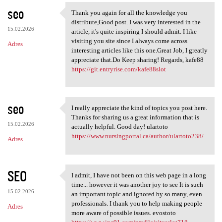
seo
Thank you again for all the knowledge you
Thank you again for all the
distribute,Good post. I was very interested in the
15.02.2026
article, it's quite inspiring I should admit. I like
visiting you site since I always come across
Adres
interesting articles like this one.Great Job, I greatly
appreciate that.Do Keep sharing! Regards, kafe88
https://git.entryrise.com/kafe88slot
seo
I really appreciate the kind of topics you post here.
I really appreciate the kind
Thanks for sharing us a great information that is
15.02.2026
actually helpful. Good day! ulartoto
https://www.nursingportal.ca/author/ulartoto238/
Adres
SEO
I admit, I have not been on this web page in a long
I admit, I have not been on
time... however it was another joy to see It is such
15.02.2026
an important topic and ignored by so many, even
professionals. I thank you to help making people
Adres
more aware of possible issues. evostoto