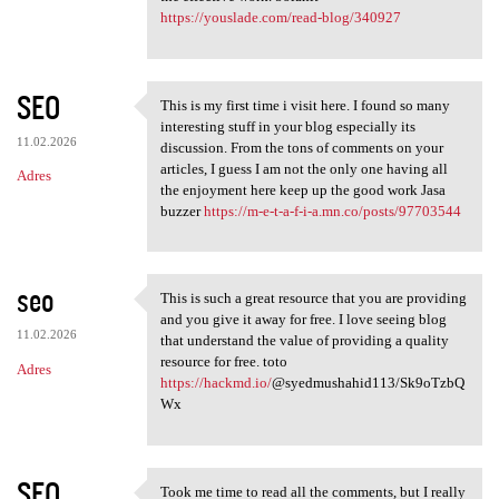
https://youslade.com/read-blog/340927
SEO
This is my first time i visit here. I found so many
This is my first time i visit
interesting stuff in your blog especially its
11.02.2026
discussion. From the tons of comments on your
articles, I guess I am not the only one having all
Adres
the enjoyment here keep up the good work Jasa
buzzer
https://m-e-t-a-f-i-a.mn.co/posts/97703544
seo
This is such a great resource that you are providing
This is such a great resource
and you give it away for free. I love seeing blog
11.02.2026
that understand the value of providing a quality
resource for free. toto
Adres
https://hackmd.io/
@syedmushahid113/Sk9oTzbQ
Wx
SEO
Took me time to read all the comments, but I really