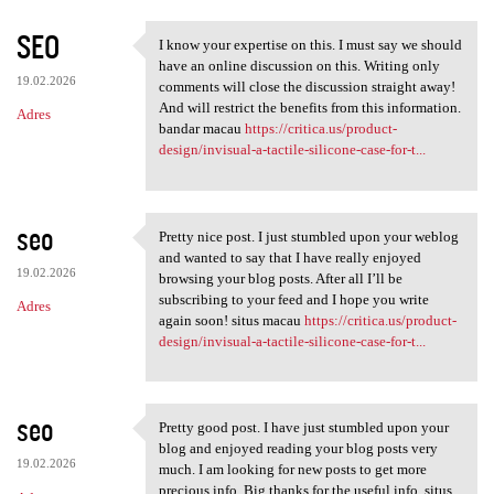
SEO
I know your expertise on this. I must say we should
I know your expertise on this
have an online discussion on this. Writing only
19.02.2026
comments will close the discussion straight away!
And will restrict the benefits from this information.
Adres
bandar macau
https://critica.us/product-
design/invisual-a-tactile-silicone-case-for-t...
seo
Pretty nice post. I just stumbled upon your weblog
Pretty nice post. I just
and wanted to say that I have really enjoyed
19.02.2026
browsing your blog posts. After all I’ll be
subscribing to your feed and I hope you write
Adres
again soon! situs macau
https://critica.us/product-
design/invisual-a-tactile-silicone-case-for-t...
seo
Pretty good post. I have just stumbled upon your
Pretty good post. I have just
blog and enjoyed reading your blog posts very
19.02.2026
much. I am looking for new posts to get more
precious info. Big thanks for the useful info. situs