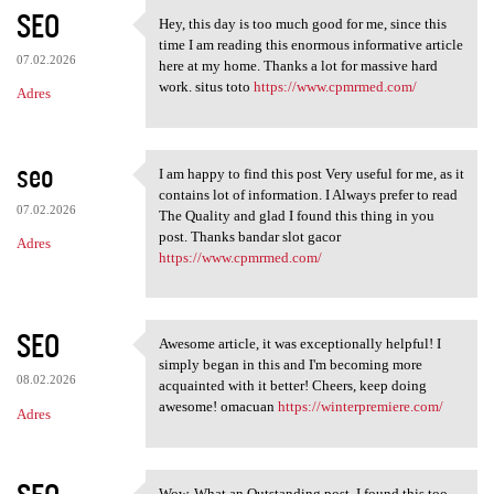
K
SEO
Hey, this day is too much good for me, since this
Hey, this day is too much
o
time I am reading this enormous informative article
07.02.2026
m
here at my home. Thanks a lot for massive hard
work. situs toto
https://www.cpmrmed.com/
Adres
e
n
t
seo
I am happy to find this post Very useful for me, as it
I am happy to find this post
a
contains lot of information. I Always prefer to read
07.02.2026
The Quality and glad I found this thing in you
r
post. Thanks bandar slot gacor
Adres
z
https://www.cpmrmed.com/
e
SEO
Awesome article, it was exceptionally helpful! I
Awesome article, it was
simply began in this and I'm becoming more
08.02.2026
acquainted with it better! Cheers, keep doing
awesome! omacuan
https://winterpremiere.com/
Adres
Wow, What an Outstanding post. I found this too