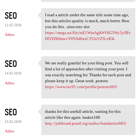
SEO
I read a article under the same title some time ago,
I read a article under the
but this articles quality is much, much better. How
12.02.2026
you do this.. situs toto slot
https://mega.nz/file/mE1WmAgK#V6G3Wy5ylIFe
Adres
DlVDXbhm-cV0VAd6axCf53uVZX-zIGk
SEO
We are really grateful for your blog post. You will
We are really grateful for
find a lot of approaches after visiting your post. I
14.02.2026
was exactly searching for. Thanks for such post and
please keep it up. Great work. pestoto
Adres
https://www.inc91.com/profile/pestoto693
SEO
thanks for this usefull article, waiting for this
thanks for this usefull
article like this again. basket168
15.02.2026
http://jobboard.piasd.org/author/bandarslot683/
Adres