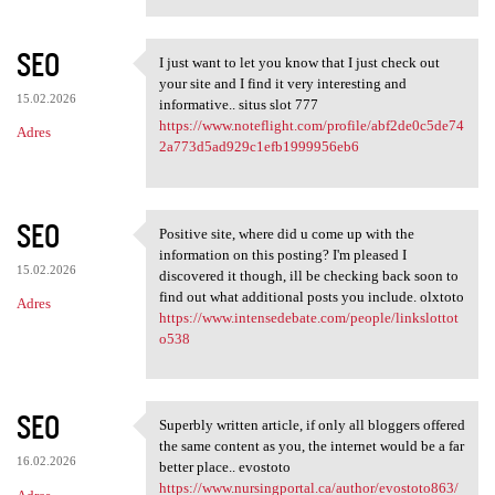
SEO
I just want to let you know that I just check out
I just want to let you know
your site and I find it very interesting and
15.02.2026
informative.. situs slot 777
https://www.noteflight.com/profile/abf2de0c5de74
Adres
2a773d5ad929c1efb1999956eb6
SEO
Positive site, where did u come up with the
Positive site, where did u
information on this posting? I'm pleased I
15.02.2026
discovered it though, ill be checking back soon to
find out what additional posts you include. olxtoto
Adres
https://www.intensedebate.com/people/linkslottot
o538
SEO
Superbly written article, if only all bloggers offered
Superbly written article, if
the same content as you, the internet would be a far
16.02.2026
better place.. evostoto
https://www.nursingportal.ca/author/evostoto863/