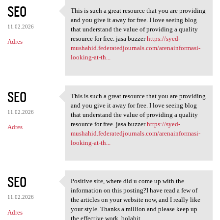
SEO
This is such a great resource that you are providing
This is such a great resource
and you give it away for free. I love seeing blog
11.02.2026
that understand the value of providing a quality
resource for free. jasa buzzer
https://syed-
Adres
mushahid.federatedjournals.com/arenainformasi-
looking-at-th...
SEO
This is such a great resource that you are providing
This is such a great resource
and you give it away for free. I love seeing blog
11.02.2026
that understand the value of providing a quality
resource for free. jasa buzzer
https://syed-
Adres
mushahid.federatedjournals.com/arenainformasi-
looking-at-th...
SEO
Positive site, where did u come up with the
Positive site, where did u
information on this posting?I have read a few of
11.02.2026
the articles on your website now, and I really like
your style. Thanks a million and please keep up
Adres
the effective work. bolahit