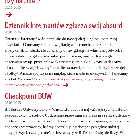
czy na „nie”?
03.10.2015
Dziennik Internautów zgłasza swój absurd
08.09.2015
Dziennik Internautów dołączył się do naszej akcji i zgłosił nam swój
przykład: „Oburzamy się na inwigilację w internecie, na działania
amerykańskich służb, ale co wiemy o inwigilacji na własnym podwórku?
Czy myślałeś, że gdy stoisz sobie pod blokiem, możesz być ciągle
obserwowany np. przez człowieka ze straży miejskiej, który siedzi przy
biurku i pije kawę? Czy myślałeś, ile naprawdę kamer może być w Twojej
okolicy? A może spojrzysz na mapkę, która może to ukazywać?”. Polecamy
artykuł Marcina Maja:
Ktoś nasikał pod kamerą, czyli inwigilacja z
perspektywy własnego podwórka
.
Checkpoint BUW
08.09.2015
Biblioteka Uniwersytecka w Warszawie. Jedna z najważniejszych bibliotek
akademickich w stolicy. Codziennie przewijają się przez nią setki studentów,
doktorantów i pracowników naukowych. Są również pasjonaci, samodzielni
badacze i warszawiacy, którzy poszukują niedostępnych gdzie indziej
pozycji. Wycieczka po mieście bez wizyty w BUW-ie też się nie liczy. W