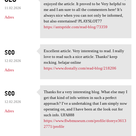
Took me time to read all the
enjoyed the article. It proved to be Very helpful to
11.02.2026
me and I am sure to all the commenters here! It’s
always nice when you can not only be informed,
Adres
but also entertained! PLAYSLOT77
https://antspride.com/read-blog/73359
seo
Excellent article. Very interesting to read. I really
Excellent article. Very
love to read such a nice article. Thanks! keep
12.02.2026
rocking. belajar online
https://www.dostally.com/read-blog/218206
Adres
seo
Thanks for a very interesting blog. What else may I
Thanks for a very interesting
get that kind of info written in such a perfect
12.02.2026
approach? I’ve a undertaking that I am simply now
operating on, and I have been at the look out for
Adres
such info. UFA888
https://www.flwbmuseum.com/profile/doreye3613
2771/profile