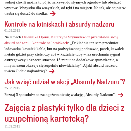
wolnej chwili można tu pójść na kawę, do słynnych ogrodów lub obejrzeć
wystawę. Wszystko dla wszystkich, od ręki i na miejscu. No tak, ale najpierw
trzeba się dostać do środka.
Kontrole na lotniskach i absurdy nadzoru
01.09.2015
Na łamach
Dziennika Opinii, Katarzyna Szymielewicz przedstawia swój
absurd nadzoru – kontrole na lotniskach
: „Dokładnie ten sam przedmiot –
ładowarka, kawałek kabla, but na podwyższonej podeszwie, pasek, kawałek
metalu gdzieś przy ciele, czy coś w kształcie tuby – raz uruchamia sygnał
ostrzegawczy i oznacza stracone 15 minut na dodatkowe sprawdzenie, a
innym razem okazuje się zupełnie niewidzialny”. A jaki absurd nadzoru
uwiera Ciebie najbardziej?
Jak wziąć udział w akcji „Absurdy Nadzoru"?
25.08.2015
Poznaj 5 sposobów na zaangażowanie się w akcję „Absurdy Nadzoru".
Zajęcia z plastyki tylko dla dzieci z
uzupełnioną kartoteką?
11.09.2015