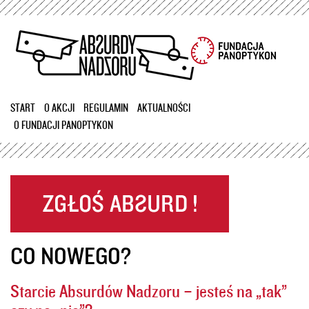
Przejdź
do
treści
START
O AKCJI
REGULAMIN
AKTUALNOŚCI
O FUNDACJI PANOPTYKON
CO NOWEGO?
Starcie Absurdów Nadzoru – jesteś na „tak”