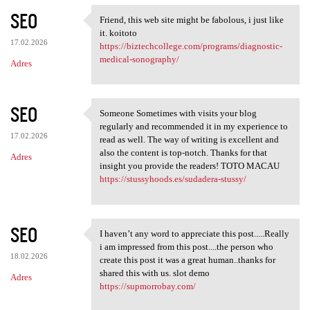
SEO
Friend, this web site might be fabolous, i just like
Friend, this web site might
it. koitoto
17.02.2026
https://biztechcollege.com/programs/diagnostic-
medical-sonography/
Adres
SEO
Someone Sometimes with visits your blog
Someone Sometimes with visits
regularly and recommended it in my experience to
17.02.2026
read as well. The way of writing is excellent and
also the content is top-notch. Thanks for that
Adres
insight you provide the readers! TOTO MACAU
https://stussyhoods.es/sudadera-stussy/
SEO
I haven’t any word to appreciate this post.....Really
I haven’t any word to
i am impressed from this post....the person who
18.02.2026
create this post it was a great human..thanks for
shared this with us. slot demo
Adres
https://supmorrobay.com/