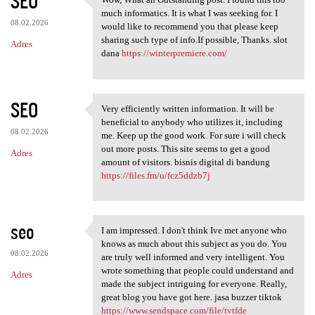
SEO
Wow, What an Outstanding post
much informatics. It is what I was seeking for. I
08.02.2026
would like to recommend you that please keep
sharing such type of info.If possible, Thanks. slot
Adres
dana
https://winterpremiere.com/
SEO
Very efficiently written information. It will be
Very efficiently written
beneficial to anybody who utilizes it, including
08.02.2026
me. Keep up the good work. For sure i will check
out more posts. This site seems to get a good
Adres
amount of visitors. bisnis digital di bandung
https://files.fm/u/fcz5ddzb7j
seo
I am impressed. I don't think Ive met anyone who
I am impressed. I don't think
knows as much about this subject as you do. You
08.02.2026
are truly well informed and very intelligent. You
wrote something that people could understand and
Adres
made the subject intriguing for everyone. Really,
great blog you have got here. jasa buzzer tiktok
https://www.sendspace.com/file/tvtfde