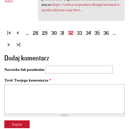
Adres
macau
https://critica.us/product-design/invisual-a-
tactile-silicone-case-for-t...
S
…
28
29
30
31
32
33
34
35
36
…
t
r
o
Dodaj komentarz
n
y
Nazwisko lub pseudonim
Treść Twojego komentarza
*