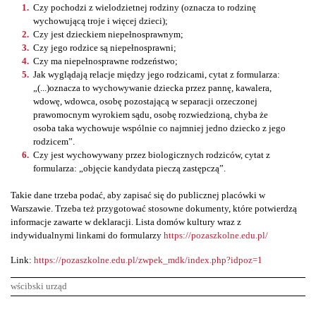
Czy pochodzi z wielodzietnej rodziny (oznacza to rodzinę
wychowującą troje i więcej dzieci);
Czy jest dzieckiem niepełnosprawnym;
Czy jego rodzice są niepełnosprawni;
Czy ma niepełnosprawne rodzeństwo;
Jak wyglądają relacje między jego rodzicami, cytat z formularza:
„(...)oznacza to wychowywanie dziecka przez pannę, kawalera,
wdowę, wdowca, osobę pozostającą w separacji orzeczonej
prawomocnym wyrokiem sądu, osobę rozwiedzioną, chyba że
osoba taka wychowuje wspólnie co najmniej jedno dziecko z jego
rodzicem”.
Czy jest wychowywany przez biologicznych rodziców, cytat z
formularza: „objęcie kandydata pieczą zastępczą”.
Takie dane trzeba podać, aby zapisać się do publicznej placówki w
Warszawie. Trzeba też przygotować stosowne dokumenty, które potwierdzą
informacje zawarte w deklaracji. Lista domów kultury wraz z
indywidualnymi linkami do formularzy
https://pozaszkolne.edu.pl/
Link:
https://pozaszkolne.edu.pl/zwpek_mdk/index.php?idpoz=1
wścibski urząd