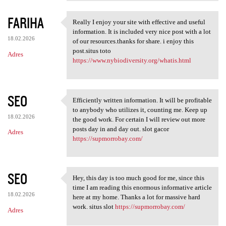
FARIHA
Really I enjoy your site with effective and useful
Really I enjoy your site with
information. It is included very nice post with a lot
18.02.2026
of our resources.thanks for share. i enjoy this
post.situs toto
Adres
https://www.nybiodiversity.org/whatis.html
SEO
Efficiently written information. It will be profitable
Efficiently written
to anybody who utilizes it, counting me. Keep up
18.02.2026
the good work. For certain I will review out more
posts day in and day out. slot gacor
Adres
https://supmorrobay.com/
SEO
Hey, this day is too much good for me, since this
Hey, this day is too much
time I am reading this enormous informative article
18.02.2026
here at my home. Thanks a lot for massive hard
work. situs slot
https://supmorrobay.com/
Adres