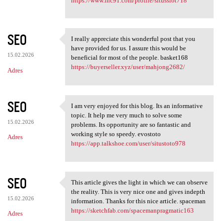
https://www.inc91.com/profile/situsslot718
SEO
I really appreciate this wonderful post that you
I really appreciate this
have provided for us. I assure this would be
15.02.2026
beneficial for most of the people. basket168
https://buyerseller.xyz/user/mahjong2682/
Adres
SEO
I am very enjoyed for this blog. Its an informative
I am very enjoyed for this
topic. It help me very much to solve some
15.02.2026
problems. Its opportunity are so fantastic and
working style so speedy. evostoto
Adres
https://app.talkshoe.com/user/situstoto978
SEO
This article gives the light in which we can observe
This article gives the light
the reality. This is very nice one and gives indepth
15.02.2026
information. Thanks for this nice article. spaceman
https://sketchfab.com/spacemanpragmatic163
Adres