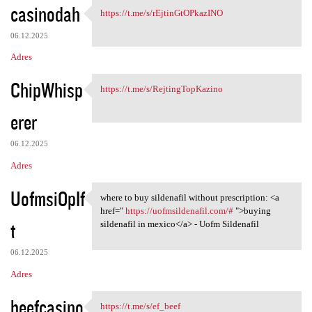
casinodah
https://t.me/s/rEjtinGtOPkazINO
https://t.me/s
06.12.2025
Adres
ChipWhisp
https://t.me/s/RejtingTopKazino
https://t.me/s
erer
06.12.2025
Adres
UofmsiOpIf
where to buy sildenafil without prescription: <a
where to buy sildenafil
href="
https://uofmsildenafil.com/#
">buying
t
sildenafil in mexico</a> - Uofm Sildenafil
06.12.2025
Adres
beefcasino
https://t.me/s/ef_beef