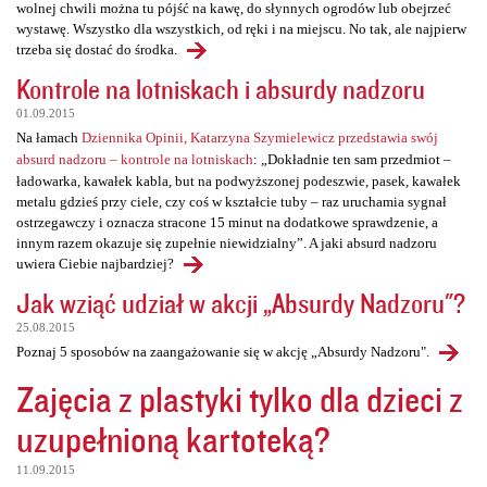
wolnej chwili można tu pójść na kawę, do słynnych ogrodów lub obejrzeć
wystawę. Wszystko dla wszystkich, od ręki i na miejscu. No tak, ale najpierw
trzeba się dostać do środka.
Kontrole na lotniskach i absurdy nadzoru
01.09.2015
Na łamach
Dziennika Opinii, Katarzyna Szymielewicz przedstawia swój
absurd nadzoru – kontrole na lotniskach
: „Dokładnie ten sam przedmiot –
ładowarka, kawałek kabla, but na podwyższonej podeszwie, pasek, kawałek
metalu gdzieś przy ciele, czy coś w kształcie tuby – raz uruchamia sygnał
ostrzegawczy i oznacza stracone 15 minut na dodatkowe sprawdzenie, a
innym razem okazuje się zupełnie niewidzialny”. A jaki absurd nadzoru
uwiera Ciebie najbardziej?
Jak wziąć udział w akcji „Absurdy Nadzoru"?
25.08.2015
Poznaj 5 sposobów na zaangażowanie się w akcję „Absurdy Nadzoru".
Zajęcia z plastyki tylko dla dzieci z
uzupełnioną kartoteką?
11.09.2015