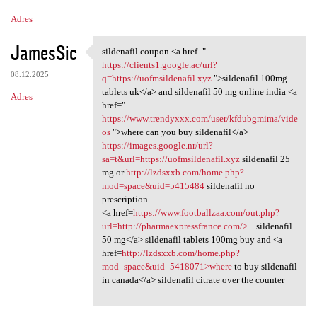
Adres
JamesSic
sildenafil coupon <a href="
sildenafil coupon <a href="
https://clients1.google.ac/url?
08.12.2025
q=https://uofmsildenafil.xyz
">sildenafil 100mg
tablets uk</a> and sildenafil 50 mg online india <a
Adres
href="
https://www.trendyxxx.com/user/kfdubgmima/vide
os
">where can you buy sildenafil</a>
https://images.google.nr/url?
sa=t&url=https://uofmsildenafil.xyz
sildenafil 25
mg or
http://lzdsxxb.com/home.php?
mod=space&uid=5415484
sildenafil no
prescription
<a href=
https://www.footballzaa.com/out.php?
url=http://pharmaexpressfrance.com/>...
sildenafil
50 mg</a> sildenafil tablets 100mg buy and <a
href=
http://lzdsxxb.com/home.php?
mod=space&uid=5418071>where
to buy sildenafil
in canada</a> sildenafil citrate over the counter