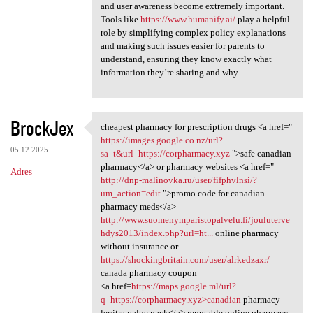
and user awareness become extremely important.
Tools like
https://www.humanify.ai/
play a helpful
role by simplifying complex policy explanations
and making such issues easier for parents to
understand, ensuring they know exactly what
information they’re sharing and why.
BrockJex
cheapest pharmacy for prescription drugs <a href="
cheapest pharmacy for
https://images.google.co.nz/url?
05.12.2025
sa=t&url=https://corpharmacy.xyz
">safe canadian
pharmacy</a> or pharmacy websites <a href="
Adres
http://dnp-malinovka.ru/user/fifphvlnsi/?
um_action=edit
">promo code for canadian
pharmacy meds</a>
http://www.suomenymparistopalvelu.fi/jouluterve
hdys2013/index.php?url=ht...
online pharmacy
without insurance or
https://shockingbritain.com/user/alrkedzaxr/
canada pharmacy coupon
<a href=
https://maps.google.ml/url?
q=https://corpharmacy.xyz>canadian
pharmacy
levitra value pack</a> reputable online pharmacy