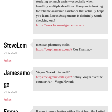
studying so much easier—especially when
handling multiple deadlines. If anyone is looking
for reliable academic assistance that actually helps
you learn, Locus Assignments is definitely worth
checking out!
https://www.locusassignments.com/
SteveLem
mexican pharmacy cialis
mexican pharmacy cialis https
https://corpharmacy.com/#
Cor Pharmacy
04.12.2025
Adres
Jamesamo
Viagra Newark: <a href="
Viagra Newark: <a href="
https://viagranewark.xyz/#
">buy Viagra over the
ge
counter</a> - ViagraNewark
04.12.2025
Adres
Emma
If your journey begins with a flight from the United