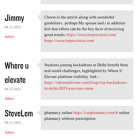
Jimmy
Cheers to the article along with wonderful
Cheers to the article along
guidelines.. perhaps My spouse and i in addition
04.12.2025
feel that efforts can be the key facet of receiving
good results.
https://www.lnrprecision.com/
Adres
https://www.lnrprecision.com/
Where u
Students joining hackathons in Delhi benefit from
Students joining hackathons
real-world challenges, highlighted by Where U
elevate
Elevate platform visibility. link:-
https://whereuelevate.com/blogs/top-hackathons-
in-delhi-2025-you-can-t-miss
04.12.2025
Adres
SteveLem
pharmacy online
https://corpharmacy.com/#
online
pharmacy online https:/
pharmacy without prescription
04.12.2025
Adres