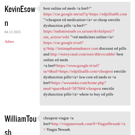
KevinEsow
best online ed meds <a href="
best online ed meds <a href="
https://cse.google.sm/url?q=https://edpillsafib.com
n
">cheapest ed medication</a> or cheap erectile
dysfunction pills <a href="
https://radiationsafe.co.za/user/kvhirlprxl/?
04.12.2025
um_action=edit
">ed medicines online</a>
Adres
https://cse.google.tt/url?
q=http://intimapharmafrance.com
discount ed pills
and
http://sotoycasal.com/user/sbkvecmhhr/
best
online ed meds
<a href=
https://www.google.tt/url?
sa=t&url=https://edpillsafib.com>cheapest
erectile
dysfunction pills</a> low cost ed meds or <a
href=
https://wowanka.com/home.php?
mod=space&uid=587664>cheapest
erectile
dysfunction pills</a> where to buy ed pills
WilliamTou
cheapest viagra <a
cheapest viagra <a href=http:
href=
http://viagranewark.com/#>ViagraNewark</a
sh
>
Viagra Newark