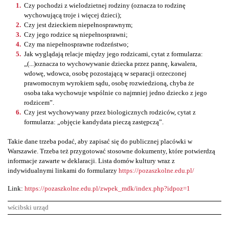
Czy pochodzi z wielodzietnej rodziny (oznacza to rodzinę
wychowującą troje i więcej dzieci);
Czy jest dzieckiem niepełnosprawnym;
Czy jego rodzice są niepełnosprawni;
Czy ma niepełnosprawne rodzeństwo;
Jak wyglądają relacje między jego rodzicami, cytat z formularza:
„(...)oznacza to wychowywanie dziecka przez pannę, kawalera,
wdowę, wdowca, osobę pozostającą w separacji orzeczonej
prawomocnym wyrokiem sądu, osobę rozwiedzioną, chyba że
osoba taka wychowuje wspólnie co najmniej jedno dziecko z jego
rodzicem”.
Czy jest wychowywany przez biologicznych rodziców, cytat z
formularza: „objęcie kandydata pieczą zastępczą”.
Takie dane trzeba podać, aby zapisać się do publicznej placówki w
Warszawie. Trzeba też przygotować stosowne dokumenty, które potwierdzą
informacje zawarte w deklaracji. Lista domów kultury wraz z
indywidualnymi linkami do formularzy
https://pozaszkolne.edu.pl/
Link:
https://pozaszkolne.edu.pl/zwpek_mdk/index.php?idpoz=1
wścibski urząd