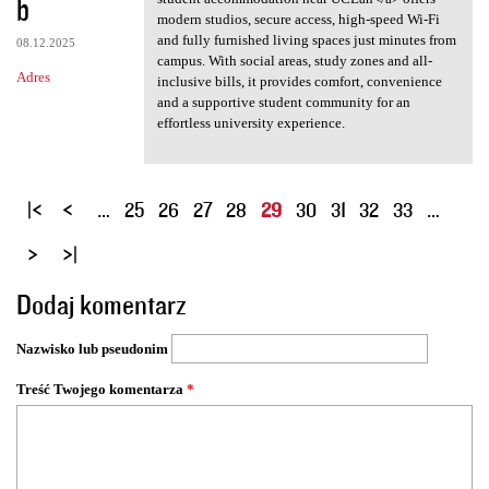
b
modern studios, secure access, high-speed Wi-Fi
and fully furnished living spaces just minutes from
08.12.2025
campus. With social areas, study zones and all-
Adres
inclusive bills, it provides comfort, convenience
and a supportive student community for an
effortless university experience.
S
…
25
26
27
28
29
30
31
32
33
…
t
r
o
Dodaj komentarz
n
y
Nazwisko lub pseudonim
Treść Twojego komentarza
*