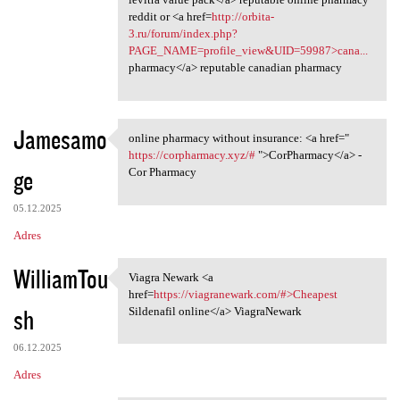
reddit or <a href=
http://orbita-
3.ru/forum/index.php?
PAGE_NAME=profile_view&UID=59987>cana...
pharmacy</a> reputable canadian pharmacy
Jamesamo
online pharmacy without insurance: <a href="
online pharmacy without
https://corpharmacy.xyz/#
">CorPharmacy</a> -
ge
Cor Pharmacy
05.12.2025
Adres
WilliamTou
Viagra Newark <a
Viagra Newark <a href=https:/
href=
https://viagranewark.com/#>Cheapest
sh
Sildenafil online</a> ViagraNewark
06.12.2025
Adres