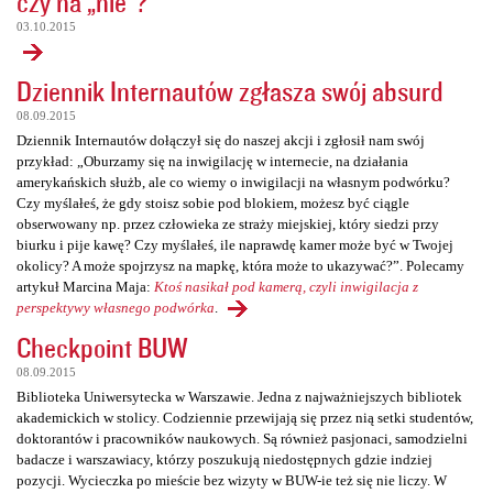
czy na „nie”?
03.10.2015
Dziennik Internautów zgłasza swój absurd
08.09.2015
Dziennik Internautów dołączył się do naszej akcji i zgłosił nam swój
przykład: „Oburzamy się na inwigilację w internecie, na działania
amerykańskich służb, ale co wiemy o inwigilacji na własnym podwórku?
Czy myślałeś, że gdy stoisz sobie pod blokiem, możesz być ciągle
obserwowany np. przez człowieka ze straży miejskiej, który siedzi przy
biurku i pije kawę? Czy myślałeś, ile naprawdę kamer może być w Twojej
okolicy? A może spojrzysz na mapkę, która może to ukazywać?”. Polecamy
artykuł Marcina Maja:
Ktoś nasikał pod kamerą, czyli inwigilacja z
perspektywy własnego podwórka
.
Checkpoint BUW
08.09.2015
Biblioteka Uniwersytecka w Warszawie. Jedna z najważniejszych bibliotek
akademickich w stolicy. Codziennie przewijają się przez nią setki studentów,
doktorantów i pracowników naukowych. Są również pasjonaci, samodzielni
badacze i warszawiacy, którzy poszukują niedostępnych gdzie indziej
pozycji. Wycieczka po mieście bez wizyty w BUW-ie też się nie liczy. W