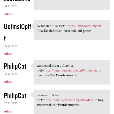
https://t.me/s/ef_beef
06.12.2025
Adres
UofmsiOpIf
AvTadalafil: <a href="
https://avtadalafil.xyz/#
AvTadalafil: <a href=" https:
">AvTadalafil</a> - best tadalafil prices
t
06.12.2025
Adres
PhilipCot
stromectol order online <a
stromectol order online <a
href=
https://pennivermectin.com/#>ivermectin
06.12.2025
overdose</a> PennIvermectin
Adres
PhilipCot
ivermectin 5 <a
ivermectin 5 <a href=https:/
href=
https://pennivermectin.xyz/#>where
to buy
07.12.2025
stromectol</a> PennIvermectin
Adres