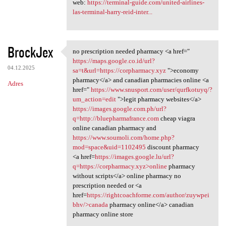
web:
https://terminal-guide.com/united-airlines-
las-terminal-harry-reid-inter...
BrockJex
no prescription needed pharmacy <a href="
no prescription needed
https://maps.google.co.id/url?
04.12.2025
sa=t&url=https://corpharmacy.xyz
">economy
pharmacy</a> and canadian pharmacies online <a
Adres
href="
https://www.snusport.com/user/qurfkotuyq/?
um_action=edit
">legit pharmacy websites</a>
https://images.google.com.ph/url?
q=http://bluepharmafrance.com
cheap viagra
online canadian pharmacy and
https://www.soumoli.com/home.php?
mod=space&uid=1102495
discount pharmacy
<a href=
https://images.google.lu/url?
q=https://corpharmacy.xyz>online
pharmacy
without scripts</a> online pharmacy no
prescription needed or <a
href=
https://rightcoachforme.com/author/zuywpei
bhv/>canada
pharmacy online</a> canadian
pharmacy online store