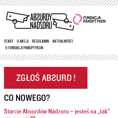
Przejdź
do
treści
START
O AKCJI
REGULAMIN
AKTUALNOŚCI
O FUNDACJI PANOPTYKON
CO NOWEGO?
Starcie Absurdów Nadzoru – jesteś na „tak”