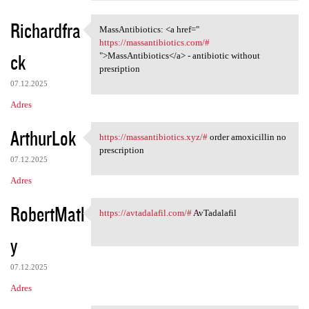
Richardfra
MassAntibiotics: <a href="
MassAntibiotics: <a href="
https://massantibiotics.com/#
ck
">MassAntibiotics</a> - antibiotic without
presription
07.12.2025
Adres
ArthurLok
https://massantibiotics.xyz/#
order amoxicillin no
https://massantibiotics.xyz/#
prescription
07.12.2025
Adres
RobertMatl
https://avtadalafil.com/#
AvTadalafil
https://avtadalafil.com/#
y
07.12.2025
Adres