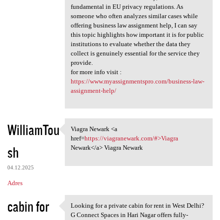
fundamental in EU privacy regulations. As
someone who often analyzes similar cases while
offering business law assignment help, I can say
this topic highlights how important it is for public
institutions to evaluate whether the data they
collect is genuinely essential for the service they
provide.
for more info visit :
https://www.myassignmentspro.com/business-law-
assignment-help/
WilliamTou
Viagra Newark <a
Viagra Newark <a href=https:/
href=
https://viagranewark.com/#>Viagra
sh
Newark</a> Viagra Newark
04.12.2025
Adres
cabin for
Looking for a private cabin for rent in West Delhi?
Looking for a private cabin
G Connect Spaces in Hari Nagar offers fully-