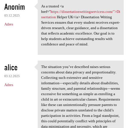
K
Anonim
As a trusted <a
As a trusted <a href="https:
o
href="
https://dissertationwritingservicess.com/">Di
03.12.2025
m
ssertation
Helper UK</a> Dissertation Writing
Services ensures that every student receives expert-
Adres
e
driven research, clear guidance, and a dissertation
n
that reflects academic excellence. Our goal is to
help students achieve outstanding results with
t
confidence and peace of mind.
a
r
alice
z
The situation you’ve described raises serious
The situation you’ve
concerns about data privacy and proportionality.
e
03.12.2025
Collecting such extensive and sensitive
information—especially details about disabilities,
Adres
family structure, and parental relationships—seems
excessive for something as simple as enrolling a
child in art or extracurricular classes. Requirements
like these can unintentionally pressure parents to
disclose private matters unrelated to the child’s
participation in activities. From a legal standpoint,
this could potentially conflict with principles of
data minimization and necessity, which are