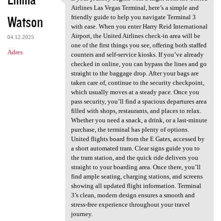
If your journey begins with a
Airlines Las Vegas Terminal, here’s a simple and
Watson
friendly guide to help you navigate Terminal 3
with ease. When you enter Harry Reid International
Airport, the United Airlines check-in area will be
04.12.2025
one of the first things you see, offering both staffed
Adres
counters and self-service kiosks. If you’ve already
checked in online, you can bypass the lines and go
straight to the baggage drop. After your bags are
taken care of, continue to the security checkpoint,
which usually moves at a steady pace. Once you
pass security, you’ll find a spacious departures area
filled with shops, restaurants, and places to relax.
Whether you need a snack, a drink, or a last-minute
purchase, the terminal has plenty of options.
United flights board from the E Gates, accessed by
a short automated tram. Clear signs guide you to
the tram station, and the quick ride delivers you
straight to your boarding area. Once there, you’ll
find ample seating, charging stations, and screens
showing all updated flight information. Terminal
3’s clean, modern design ensures a smooth and
stress-free experience throughout your travel
journey.