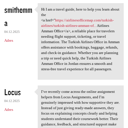
smithemm
Hi I am a travel guide, here to help you learn about
Hi I am a travel guide, here
the
a
<a href="
https://airlinesofficemap.com/turkish-
airlines/turkish-airlines-amman-of...
Airlines
Amman Office</a>, a reliable place for travelers
04.12.2025
needing flight support, ticketing, or travel
Adres
information. The Turkish Airlines Office in Amman
offers assistance with bookings, baggage, refunds,
and check-in guidance. Whether you are planning
a trip or need quick help, the Turkish Airlines
Amman Office in Jordan ensures a smooth and
stress-free travel experience for all passengers.
Locus
I’ve recently come across the online assignment
I’ve recently come across the
helpers from Locus Assignments, and I’m
04.12.2025
genuinely impressed with how supportive they are.
Instead of just giving ready-made answers, they
Adres
focus on explaining concepts clearly and helping
students understand their coursework better. Their
guidance, feedback, and structured support make