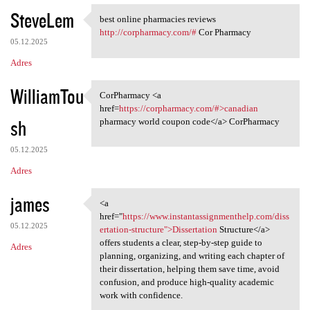
SteveLem
best online pharmacies reviews
best online pharmacies
http://corpharmacy.com/#
Cor Pharmacy
05.12.2025
Adres
WilliamTou
CorPharmacy <a
CorPharmacy <a href=https:/
href=
https://corpharmacy.com/#>canadian
sh
pharmacy world coupon code</a> CorPharmacy
05.12.2025
Adres
james
<a
<a href="https://www
href="
https://www.instantassignmenthelp.com/diss
05.12.2025
ertation-structure">Dissertation
Structure</a>
offers students a clear, step-by-step guide to
Adres
planning, organizing, and writing each chapter of
their dissertation, helping them save time, avoid
confusion, and produce high-quality academic
work with confidence.