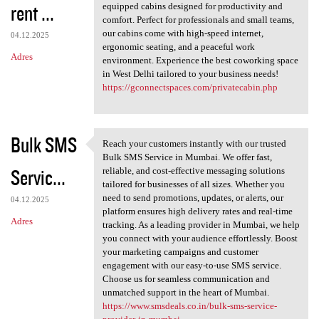
rent ...
equipped cabins designed for productivity and
comfort. Perfect for professionals and small teams,
our cabins come with high-speed internet,
04.12.2025
ergonomic seating, and a peaceful work
Adres
environment. Experience the best coworking space
in West Delhi tailored to your business needs!
https://gconnectspaces.com/privatecabin.php
Bulk SMS
Reach your customers instantly with our trusted
Reach your customers
Bulk SMS Service in Mumbai. We offer fast,
Servic...
reliable, and cost-effective messaging solutions
tailored for businesses of all sizes. Whether you
need to send promotions, updates, or alerts, our
04.12.2025
platform ensures high delivery rates and real-time
Adres
tracking. As a leading provider in Mumbai, we help
you connect with your audience effortlessly. Boost
your marketing campaigns and customer
engagement with our easy-to-use SMS service.
Choose us for seamless communication and
unmatched support in the heart of Mumbai.
https://www.smsdeals.co.in/bulk-sms-service-