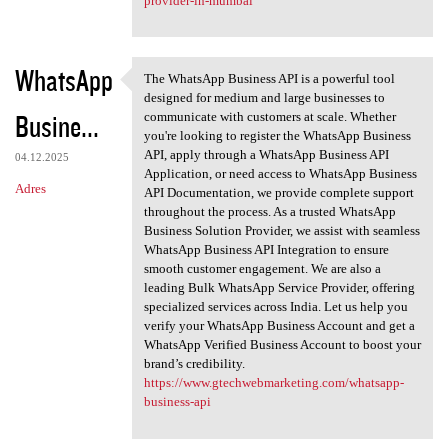
provider-in-mumbai
WhatsApp
The WhatsApp Business API is a powerful tool
The WhatsApp Business API is
designed for medium and large businesses to
Busine...
communicate with customers at scale. Whether
you're looking to register the WhatsApp Business
API, apply through a WhatsApp Business API
04.12.2025
Application, or need access to WhatsApp Business
Adres
API Documentation, we provide complete support
throughout the process. As a trusted WhatsApp
Business Solution Provider, we assist with seamless
WhatsApp Business API Integration to ensure
smooth customer engagement. We are also a
leading Bulk WhatsApp Service Provider, offering
specialized services across India. Let us help you
verify your WhatsApp Business Account and get a
WhatsApp Verified Business Account to boost your
brand’s credibility.
https://www.gtechwebmarketing.com/whatsapp-
business-api