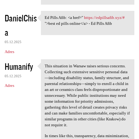
DanielChis
Ed Pills Afib: <a href="
https://edpillsafib.xyz/#
Ed Pills Afib: <a href="
">best ed pills online</a> - Ed Pills Afib
a
05.12.2025
Adres
Humanify
This situation in Warsaw raises serious concerns.
This situation in Warsaw
Collecting such extensive sensitive personal data
05.12.2025
—including disability status, family structure, and
parental relationships—simply to enroll a child in
Adres
an art or ceramics class feels disproportionate and
unnecessary. While public institutions may need
some information for priority admissions,
gathering this level of detail creates privacy risks
and can make families uncomfortable, especially if
similar programs in other cities (like Krakow) do
not require it.
In times like this, transparency, data minimization,