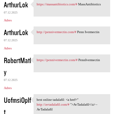
ArthurLok
https://massantibiotics.com/#
MassAntibiotics
https://massantibiotics.com/#
07.12.2025
Adres
ArthurLok
http://pennivermectin.com/#
Penn Ivermectin
http://pennivermectin.com/#
07.12.2025
Adres
RobertMatl
https://pennivermectin.com/#
PennIvermectin
https://pennivermectin.com/#
y
07.12.2025
Adres
UofmsiOpIf
best online tadalafil: <a href="
best online tadalafil: <a
http://avtadalafil.com/#
">AvTadalafil</a> -
t
AvTadalafil