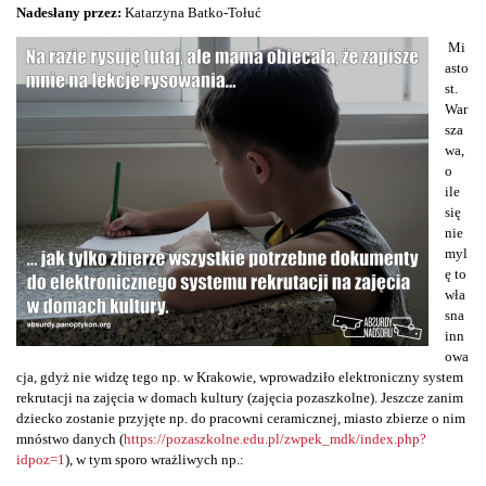
Nadesłany przez:
Katarzyna Batko-Tołuć
Mi
asto
st.
War
sza
wa,
o
ile
się
nie
myl
ę to
wła
sna
inn
owa
cja, gdyż nie widzę tego np. w Krakowie, wprowadziło elektroniczny system
rekrutacji na zajęcia w domach kultury (zajęcia pozaszkolne). Jeszcze zanim
dziecko zostanie przyjęte np. do pracowni ceramicznej, miasto zbierze o nim
mnóstwo danych (
https://pozaszkolne.edu.pl/zwpek_mdk/index.php?
idpoz=1
), w tym sporo wrażliwych np.: