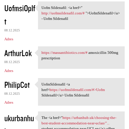
UofmsiOpIf
Uofm Sildenafil: <a href="
Uofm Sildenafil: <a href="
http://uofmsildenafil.com/#
">UofmSildenafil</a>
t
- Uofm Sildenafil
08.12.2025
Adres
ArthurLok
https://massantibiotics.com/#
amoxicillin 500mg
https://massantibiotics.com/#
prescription
08.12.2025
Adres
PhilipCot
UofmSildenafil <a
UofmSildenafil <a href=https:
href=
https://uofmsildenafil.com/#>Uofm
08.12.2025
Sildenafil</a> Uofm Sildenafil
Adres
ukurbanhu
The <a href="
https://urbanhub.uk/choosing-the-
The <a href="https://urbanhub
best-student-accommodation-near-uclan/"...
student accommodation near UCLan</a> offers