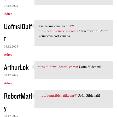
07.12.2025
Adres
UofmsiOpIf
PennIvermectin: <a href="
PennIvermectin: <a href="
http://pennivermectin.com/#
">ivermectin 12</a> -
t
ivermectin cost canada
08.12.2025
Adres
ArthurLok
https://uofmsildenafil.com/#
Uofm Sildenafil
https://uofmsildenafil.com/#
08.12.2025
Adres
RobertMatl
http://uofmsildenafil.com/#
Uofm Sildenafil
http://uofmsildenafil.com/#
y
08.12.2025