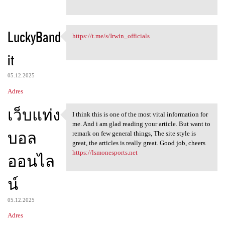
LuckyBand
https://t.me/s/Irwin_officials
https://t.me/s/Irwin
it
05.12.2025
Adres
เว็บแท่ง
I think this is one of the most vital information for
I think this is one of the
me. And i am glad reading your article. But want to
บอล
remark on few general things, The site style is
great, the articles is really great. Good job, cheers
https://lsmonesports.net
ออนไล
น์
05.12.2025
Adres