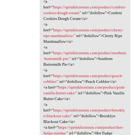
<a
href="
https://sprinklezstrain.com/product/confetti-
cookies-dough-cream/"
rel="dofollow">Confetti
Cookies Dough Cream</a>
<a
href="
https://sprinklezstrain.com/product/cherry-
ripe-marshmallow/"
rel="dofollow">Cherry Ripe
Marshmallow</a>
<a
href="
https://sprinklezstrain.com/product/southern
-buttermilk-pie/"
rel="dofollow">Southern
Buttermilk Pie</a>
<a
href="
https://sprinklezstrain.com/product/peach-
cobbler/"
rel="dofollow">Peach Cobbler</a>
<a href="
https://sprinklezstrain.com/product/pink-
vanilla-butter-cake/"
rel="dofollow">Pink Vanilla
Butter Cake</a>
<a
href="
https://sprinklezstrain.com/product/brookly
n-blackout-cake/"
rel="dofollow">Brooklyn
Blackout Cake</a>
<a href="
https://sprinklezstrain.com/product/hot-
fudge-sundae/"
rel="dofollow">Hot Fudge