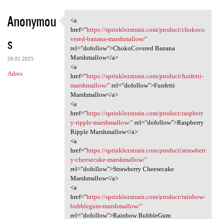
Anonymou
<a
<a href="https:/
href="
https://sprinklezstrain.com/product/chokoco
s
vered-banana-marshmallow/"
rel="dofollow">ChokoCovered Banana
Marshmallow</a>
29.01.2025
<a
Adres
href="
https://sprinklezstrain.com/product/funfetti-
marshmallow/"
rel="dofollow">Funfetti
Marshmallow</a>
<a
href="
https://sprinklezstrain.com/product/raspberr
y-ripple-marshmallow/"
rel="dofollow">Raspberry
Ripple Marshmallow</a>
<a
href="
https://sprinklezstrain.com/product/strawberr
y-cheesecake-marshmallow/"
rel="dofollow">Strawberry Cheesecake
Marshmallow</a>
<a
href="
https://sprinklezstrain.com/product/rainbow-
bubblegum-marshmallow/"
rel="dofollow">Rainbow BubbleGum