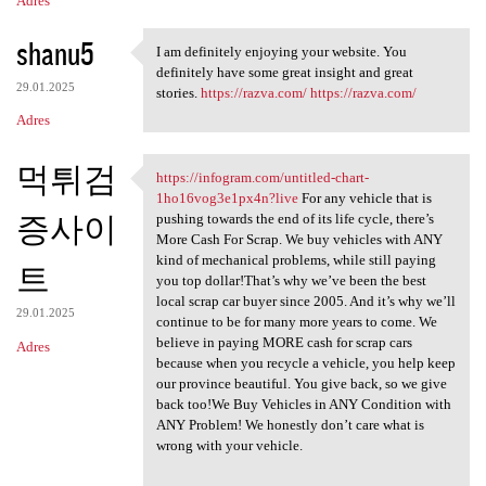
Adres
shanu5
I am definitely enjoying your website. You
I am definitely enjoying your
definitely have some great insight and great
29.01.2025
stories.
https://razva.com/
https://razva.com/
Adres
먹튀검
https://infogram.com/untitled-chart-
https://infogram.com/untitled
1ho16vog3e1px4n?live
For any vehicle that is
증사이
pushing towards the end of its life cycle, there’s
More Cash For Scrap. We buy vehicles with ANY
kind of mechanical problems, while still paying
트
you top dollar!That’s why we’ve been the best
local scrap car buyer since 2005. And it’s why we’ll
29.01.2025
continue to be for many more years to come. We
believe in paying MORE cash for scrap cars
Adres
because when you recycle a vehicle, you help keep
our province beautiful. You give back, so we give
back too!We Buy Vehicles in ANY Condition with
ANY Problem! We honestly don’t care what is
wrong with your vehicle.