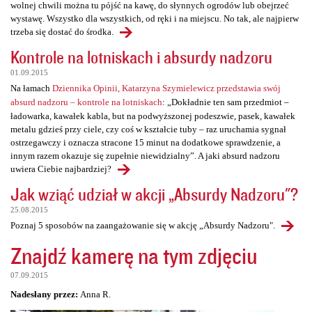
wolnej chwili można tu pójść na kawę, do słynnych ogrodów lub obejrzeć
wystawę. Wszystko dla wszystkich, od ręki i na miejscu. No tak, ale najpierw
trzeba się dostać do środka.
Kontrole na lotniskach i absurdy nadzoru
01.09.2015
Na łamach
Dziennika Opinii, Katarzyna Szymielewicz przedstawia swój
absurd nadzoru – kontrole na lotniskach
: „Dokładnie ten sam przedmiot –
ładowarka, kawałek kabla, but na podwyższonej podeszwie, pasek, kawałek
metalu gdzieś przy ciele, czy coś w kształcie tuby – raz uruchamia sygnał
ostrzegawczy i oznacza stracone 15 minut na dodatkowe sprawdzenie, a
innym razem okazuje się zupełnie niewidzialny”. A jaki absurd nadzoru
uwiera Ciebie najbardziej?
Jak wziąć udział w akcji „Absurdy Nadzoru"?
25.08.2015
Poznaj 5 sposobów na zaangażowanie się w akcję „Absurdy Nadzoru".
Znajdź kamerę na tym zdjęciu
07.09.2015
Nadesłany przez:
Anna R.