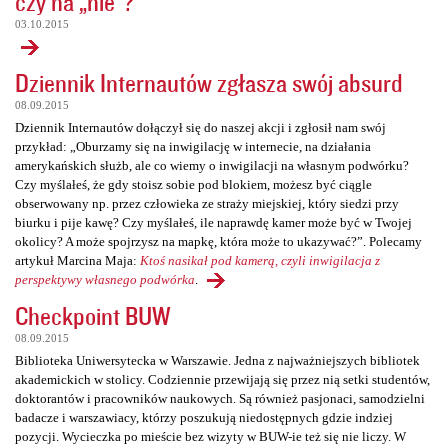
czy na „nie”?
03.10.2015
Dziennik Internautów zgłasza swój absurd
08.09.2015
Dziennik Internautów dołączył się do naszej akcji i zgłosił nam swój
przykład: „Oburzamy się na inwigilację w internecie, na działania
amerykańskich służb, ale co wiemy o inwigilacji na własnym podwórku?
Czy myślałeś, że gdy stoisz sobie pod blokiem, możesz być ciągle
obserwowany np. przez człowieka ze straży miejskiej, który siedzi przy
biurku i pije kawę? Czy myślałeś, ile naprawdę kamer może być w Twojej
okolicy? A może spojrzysz na mapkę, która może to ukazywać?”. Polecamy
artykuł Marcina Maja:
Ktoś nasikał pod kamerą, czyli inwigilacja z
perspektywy własnego podwórka
.
Checkpoint BUW
08.09.2015
Biblioteka Uniwersytecka w Warszawie. Jedna z najważniejszych bibliotek
akademickich w stolicy. Codziennie przewijają się przez nią setki studentów,
doktorantów i pracowników naukowych. Są również pasjonaci, samodzielni
badacze i warszawiacy, którzy poszukują niedostępnych gdzie indziej
pozycji. Wycieczka po mieście bez wizyty w BUW-ie też się nie liczy. W