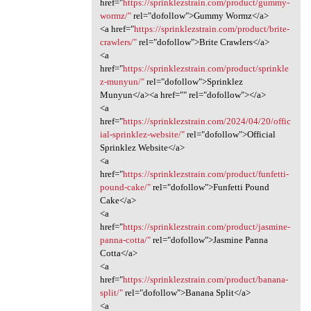
href="
https://sprinklezstrain.com/product/gummy-
wormz/"
rel="dofollow">Gummy Wormz</a>
<a href="
https://sprinklezstrain.com/product/brite-
crawlers/"
rel="dofollow">Brite Crawlers</a>
<a
href="
https://sprinklezstrain.com/product/sprinkle
z-munyun/"
rel="dofollow">Sprinklez
Munyun</a><a href="" rel="dofollow"></a>
<a
href="
https://sprinklezstrain.com/2024/04/20/offic
ial-sprinklez-website/"
rel="dofollow">Official
Sprinklez Website</a>
<a
href="
https://sprinklezstrain.com/product/funfetti-
pound-cake/"
rel="dofollow">Funfetti Pound
Cake</a>
<a
href="
https://sprinklezstrain.com/product/jasmine-
panna-cotta/"
rel="dofollow">Jasmine Panna
Cotta</a>
<a
href="
https://sprinklezstrain.com/product/banana-
split/"
rel="dofollow">Banana Split</a>
<a