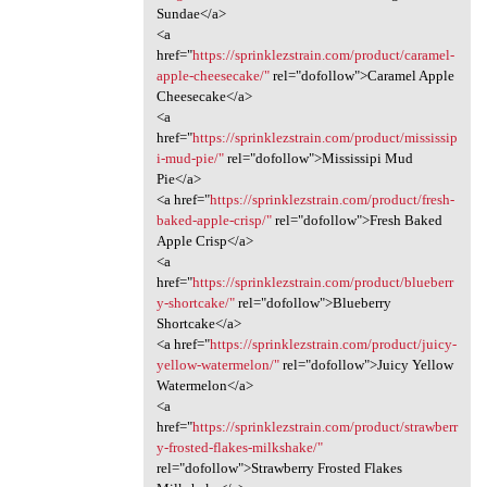
Sundae</a>
<a
href="
https://sprinklezstrain.com/product/caramel-
apple-cheesecake/"
rel="dofollow">Caramel Apple
Cheesecake</a>
<a
href="
https://sprinklezstrain.com/product/mississip
i-mud-pie/"
rel="dofollow">Mississipi Mud
Pie</a>
<a href="
https://sprinklezstrain.com/product/fresh-
baked-apple-crisp/"
rel="dofollow">Fresh Baked
Apple Crisp</a>
<a
href="
https://sprinklezstrain.com/product/blueberr
y-shortcake/"
rel="dofollow">Blueberry
Shortcake</a>
<a href="
https://sprinklezstrain.com/product/juicy-
yellow-watermelon/"
rel="dofollow">Juicy Yellow
Watermelon</a>
<a
href="
https://sprinklezstrain.com/product/strawberr
y-frosted-flakes-milkshake/"
rel="dofollow">Strawberry Frosted Flakes