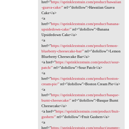
href="
https://sprinklezstrain.com/product/hawaiian
-guava-cake/"
rel="dofollow">Hawaiian Guava
Cake</a>
<a
href="
https://sprinklezstrain.com/product/banana-
upsidedown-cake/"
rel="dofollow">Banana
Upsidedown Cake</a>
<a
href="
https://sprinklezstrain.com/product/lemon-
blueberry-cheesecake-bar/"
rel="dofollow">Lemon
Blueberry Cheesecake Bar</a>
<a href="
https://sprinklezstrain.com/product/sour-
patch/"
rel="dofollow">Sour Patch</a>
<a
href="
https://sprinklezstrain.com/product/boston-
cream-pie/"
rel="dofollow">Boston Cream Pie</a>
<a
href="
https://sprinklezstrain.com/product/basque-
burnt-cheesecake/"
rel="dofollow">Basque Burnt
Cheesecake</a>
<a href="
https://sprinklezstrain.com/product/fruit-
gushers/"
rel="dofollow">Fruit Gushers</a>
<a
href="
https://sprinklezstrain.com/product/gummy-