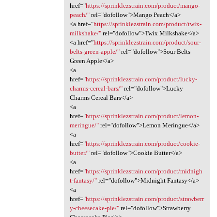
href="
https://sprinklezstrain.com/product/mango-
peach/"
rel="dofollow">Mango Peach</a>
<a href="
https://sprinklezstrain.com/product/twix-
milkshake/"
rel="dofollow">Twix Milkshake</a>
<a href="
https://sprinklezstrain.com/product/sour-
belts-green-apple/"
rel="dofollow">Sour Belts
Green Apple</a>
<a
href="
https://sprinklezstrain.com/product/lucky-
charms-cereal-bars/"
rel="dofollow">Lucky
Charms Cereal Bars</a>
<a
href="
https://sprinklezstrain.com/product/lemon-
meringue/"
rel="dofollow">Lemon Meringue</a>
<a
href="
https://sprinklezstrain.com/product/cookie-
butter/"
rel="dofollow">Cookie Butter</a>
<a
href="
https://sprinklezstrain.com/product/midnigh
t-fantasy/"
rel="dofollow">Midnight Fantasy</a>
<a
href="
https://sprinklezstrain.com/product/strawberr
y-cheesecake-pie/"
rel="dofollow">Strawberry