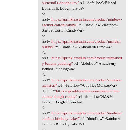
buttermilk-doughnuts/"
rel="dofollow">Blazed
Buttermilk Doughnuts</a>
<a
href="
https://sprinklezstrain.com/product/rainbow-
sherbet-cotton-candy/"
rel="dofollow">Rainbow
Sherbet Cotton Candy</a>
<a
href="
https://sprinklezstrain.com/product/mandari
n-lime/"
rel="dofollow">Mandarin Lime</a>
<a
href="
https://sprinklezstrain.com/product/strawberr
y-banana-pudding/"
rel="dofollow">Strawberry
Banana Pudding</a>
<a
href="
https://sprinklezstrain.com/product/cookies-
monster/"
rel="dofollow">Cookies Monster</a>
<a href="
https://sprinklezstrain.com/product/mm-
cookie-dough-cream/"
rel="dofollow">M&M
Cookie Dough Cream</a>
<a
href="
https://sprinklezstrain.com/product/rainbow-
confetti-birthday-cake/"
rel="dofollow">Rainbow
Confetti Birthday cake</a>
<a