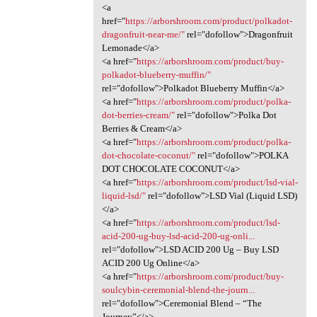
<a
href="
https://arborshroom.com/product/polkadot-
dragonfruit-near-me/"
rel="dofollow">Dragonfruit
Lemonade</a>
<a href="
https://arborshroom.com/product/buy-
polkadot-blueberry-muffin/"
rel="dofollow">Polkadot Blueberry Muffin</a>
<a href="
https://arborshroom.com/product/polka-
dot-berries-cream/"
rel="dofollow">Polka Dot
Berries & Cream</a>
<a href="
https://arborshroom.com/product/polka-
dot-chocolate-coconut/"
rel="dofollow">POLKA
DOT CHOCOLATE COCONUT</a>
<a href="
https://arborshroom.com/product/lsd-vial-
liquid-lsd/"
rel="dofollow">LSD Vial (Liquid LSD)
</a>
<a href="
https://arborshroom.com/product/lsd-
acid-200-ug-buy-lsd-acid-200-ug-onli...
rel="dofollow">LSD ACID 200 Ug – Buy LSD
ACID 200 Ug Online</a>
<a href="
https://arborshroom.com/product/buy-
soulcybin-ceremonial-blend-the-journ...
rel="dofollow">Ceremonial Blend – “The
Journey”</a>