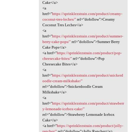
Cake</a>
<a
href="
https://sprinklezstrain.com/product/creamy-
coconut-tres-leches/"
rel="dofollow">Creamy
Coconut Tres Leches</a>
<a
href="
https://sprinklezstrain.com/product/summer-
berry-cake-pops/"
rel="dofollow">Summer Berry
Cake Pops</a>
<a href="
https://sprinklezstrain.com/product/pop-
cheesecake-bites/"
rel="dofollow">Pop
Cheesecake Bites</a>
<a
href="
https://sprinklezstrain.com/product/snickerd
oodle-cream-milkshake/"
rel="dofollow">Snickerdoodle Cream
Milkshake</a>
<a
href="
https://sprinklezstrain.com/product/strawberr
y-lemonade-icebox-cake/"
rel="dofollow">Strawberry Lemonade Icebox
Cake</a>
<a href="
https://sprinklezstrain.com/product/jolly-
rancher/"
rel="dofollow">Jolly Rancher</a>