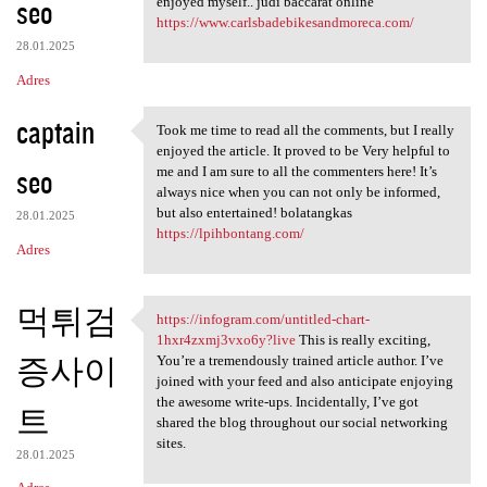
seo
m
enjoyed myself.. judi baccarat online
https://www.carlsbadebikesandmoreca.com/
e
28.01.2025
n
Adres
t
captain
a
Took me time to read all the comments, but I really
Took me time to read all the
enjoyed the article. It proved to be Very helpful to
r
seo
me and I am sure to all the commenters here! It’s
z
always nice when you can not only be informed,
but also entertained! bolatangkas
e
28.01.2025
https://lpihbontang.com/
Adres
먹튀검
https://infogram.com/untitled-chart-
https://infogram.com/untitled
1hxr4zxmj3vxo6y?live
This is really exciting,
증사이
You’re a tremendously trained article author. I’ve
joined with your feed and also anticipate enjoying
the awesome write-ups. Incidentally, I’ve got
트
shared the blog throughout our social networking
sites.
28.01.2025