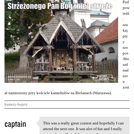
Pod
pow
iedź
:
szu
kaj
prz
y
szo
pce.
Abs
urd
nad
zor
u
zost
ał namierzony przy kościele kamedułów na Bielanach (Warszawa).
kamery-bajery
K
captain
This was a really great contest and hopefully I can
This was a really great
o
attend the next one. It was alot of fun and I really