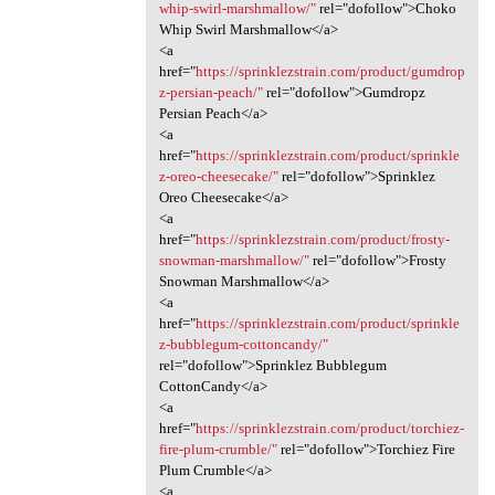
whip-swirl-marshmallow/"
rel="dofollow">Choko
Whip Swirl Marshmallow</a>
<a
href="
https://sprinklezstrain.com/product/gumdrop
z-persian-peach/"
rel="dofollow">Gumdropz
Persian Peach</a>
<a
href="
https://sprinklezstrain.com/product/sprinkle
z-oreo-cheesecake/"
rel="dofollow">Sprinklez
Oreo Cheesecake</a>
<a
href="
https://sprinklezstrain.com/product/frosty-
snowman-marshmallow/"
rel="dofollow">Frosty
Snowman Marshmallow</a>
<a
href="
https://sprinklezstrain.com/product/sprinkle
z-bubblegum-cottoncandy/"
rel="dofollow">Sprinklez Bubblegum
CottonCandy</a>
<a
href="
https://sprinklezstrain.com/product/torchiez-
fire-plum-crumble/"
rel="dofollow">Torchiez Fire
Plum Crumble</a>
<a