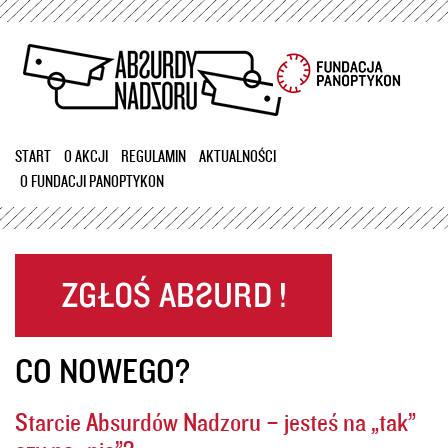
Przejdź
do
treści
START
O AKCJI
REGULAMIN
AKTUALNOŚCI
O FUNDACJI PANOPTYKON
CO NOWEGO?
Starcie Absurdów Nadzoru – jesteś na „tak”