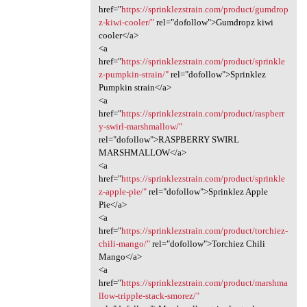
href="
https://sprinklezstrain.com/product/gumdrop
z-kiwi-cooler/"
rel="dofollow">Gumdropz kiwi
cooler</a>
<a
href="
https://sprinklezstrain.com/product/sprinkle
z-pumpkin-strain/"
rel="dofollow">Sprinklez
Pumpkin strain</a>
<a
href="
https://sprinklezstrain.com/product/raspberr
y-swirl-marshmallow/"
rel="dofollow">RASPBERRY SWIRL
MARSHMALLOW</a>
<a
href="
https://sprinklezstrain.com/product/sprinkle
z-apple-pie/"
rel="dofollow">Sprinklez Apple
Pie</a>
<a
href="
https://sprinklezstrain.com/product/torchiez-
chili-mango/"
rel="dofollow">Torchiez Chili
Mango</a>
<a
href="
https://sprinklezstrain.com/product/marshma
llow-tripple-stack-smorez/"