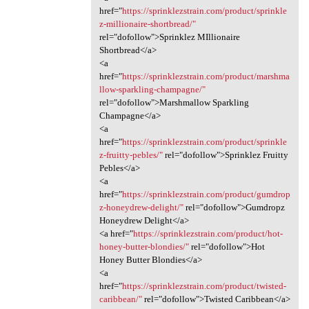
href="
https://sprinklezstrain.com/product/sprinkle
z-millionaire-shortbread/"
rel="dofollow">Sprinklez MIllionaire
Shortbread</a>
<a
href="
https://sprinklezstrain.com/product/marshma
llow-sparkling-champagne/"
rel="dofollow">Marshmallow Sparkling
Champagne</a>
<a
href="
https://sprinklezstrain.com/product/sprinkle
z-fruitty-pebles/"
rel="dofollow">Sprinklez Fruitty
Pebles</a>
<a
href="
https://sprinklezstrain.com/product/gumdrop
z-honeydrew-delight/"
rel="dofollow">Gumdropz
Honeydrew Delight</a>
<a href="
https://sprinklezstrain.com/product/hot-
honey-butter-blondies/"
rel="dofollow">Hot
Honey Butter Blondies</a>
<a
href="
https://sprinklezstrain.com/product/twisted-
caribbean/"
rel="dofollow">Twisted Caribbean</a>