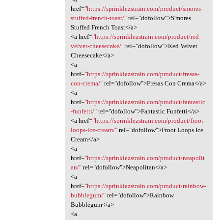
href="
https://sprinklezstrain.com/product/smores-
stuffed-french-toast/"
rel="dofollow">S'mores
Stuffed French Toast</a>
<a href="
https://sprinklezstrain.com/product/red-
velvet-cheesecake/"
rel="dofollow">Red Velvet
Cheesecake</a>
<a
href="
https://sprinklezstrain.com/product/fresas-
con-crema/"
rel="dofollow">Fresas Con Crema</a>
<a
href="
https://sprinklezstrain.com/product/fantastic
-funfetti/"
rel="dofollow">Fantastic Funfetti</a>
<a href="
https://sprinklezstrain.com/product/froot-
loops-ice-cream/"
rel="dofollow">Froot Loops Ice
Cream</a>
<a
href="
https://sprinklezstrain.com/product/neapolit
an/"
rel="dofollow">Neapolitan</a>
<a
href="
https://sprinklezstrain.com/product/rainbow-
bubblegum/"
rel="dofollow">Rainbow
Bubblegum</a>
<a