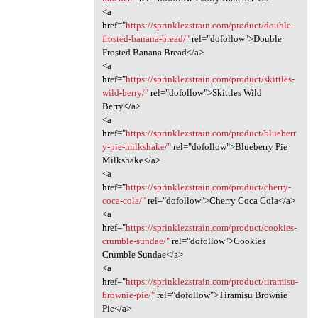
<a
href="
https://sprinklezstrain.com/product/double-
frosted-banana-bread/"
rel="dofollow">Double
Frosted Banana Bread</a>
<a
href="
https://sprinklezstrain.com/product/skittles-
wild-berry/"
rel="dofollow">Skittles Wild
Berry</a>
<a
href="
https://sprinklezstrain.com/product/blueberr
y-pie-milkshake/"
rel="dofollow">Blueberry Pie
Milkshake</a>
<a
href="
https://sprinklezstrain.com/product/cherry-
coca-cola/"
rel="dofollow">Cherry Coca Cola</a>
<a
href="
https://sprinklezstrain.com/product/cookies-
crumble-sundae/"
rel="dofollow">Cookies
Crumble Sundae</a>
<a
href="
https://sprinklezstrain.com/product/tiramisu-
brownie-pie/"
rel="dofollow">Tiramisu Brownie
Pie</a>