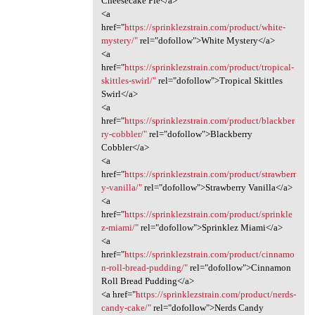
Cheesecake Pie</a>
<a
href="
https://sprinklezstrain.com/product/white-
mystery/"
rel="dofollow">White Mystery</a>
<a
href="
https://sprinklezstrain.com/product/tropical-
skittles-swirl/"
rel="dofollow">Tropical Skittles
Swirl</a>
<a
href="
https://sprinklezstrain.com/product/blackber
ry-cobbler/"
rel="dofollow">Blackberry
Cobbler</a>
<a
href="
https://sprinklezstrain.com/product/strawberr
y-vanilla/"
rel="dofollow">Strawberry Vanilla</a>
<a
href="
https://sprinklezstrain.com/product/sprinkle
z-miami/"
rel="dofollow">Sprinklez Miami</a>
<a
href="
https://sprinklezstrain.com/product/cinnamo
n-roll-bread-pudding/"
rel="dofollow">Cinnamon
Roll Bread Pudding</a>
<a href="
https://sprinklezstrain.com/product/nerds-
candy-cake/"
rel="dofollow">Nerds Candy