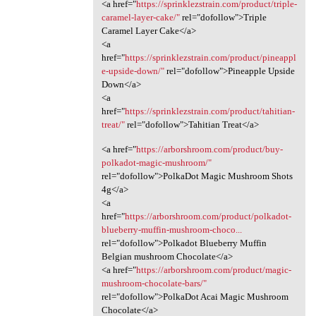
<a href="
https://sprinklezstrain.com/product/triple-
caramel-layer-cake/"
rel="dofollow">Triple
Caramel Layer Cake</a>
<a
href="
https://sprinklezstrain.com/product/pineappl
e-upside-down/"
rel="dofollow">Pineapple Upside
Down</a>
<a
href="
https://sprinklezstrain.com/product/tahitian-
treat/"
rel="dofollow">Tahitian Treat</a>
<a href="
https://arborshroom.com/product/buy-
polkadot-magic-mushroom/"
rel="dofollow">PolkaDot Magic Mushroom Shots
4g</a>
<a
href="
https://arborshroom.com/product/polkadot-
blueberry-muffin-mushroom-choco...
rel="dofollow">Polkadot Blueberry Muffin
Belgian mushroom Chocolate</a>
<a href="
https://arborshroom.com/product/magic-
mushroom-chocolate-bars/"
rel="dofollow">PolkaDot Acai Magic Mushroom
Chocolate</a>