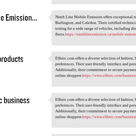
e Emission...
Ninth Line Mobile Emission offers exceptional mo
Ninth Line Mobile Emission
Burlington, and Caledon. Their certified technic
5
testing for a wide range of vehicles, including di
fleets.
https://ninthlineemission.ca/mobile-emissi
products
Elfinic.com offers a diverse selection of fashion,
Elfinic.com offers a diverse
preferences. Their user-friendly interface and 
5
Additionally, their commitment to secure payment
online shoppers.
https://www.elfinic.com/busines
ic business
Elfinic.com offers a diverse selection of fashion,
Elfinic.com offers a diverse
preferences. Their user-friendly interface and 
5
Additionally, their commitment to secure payment
online shoppers.
https://www.elfinic.com/busines