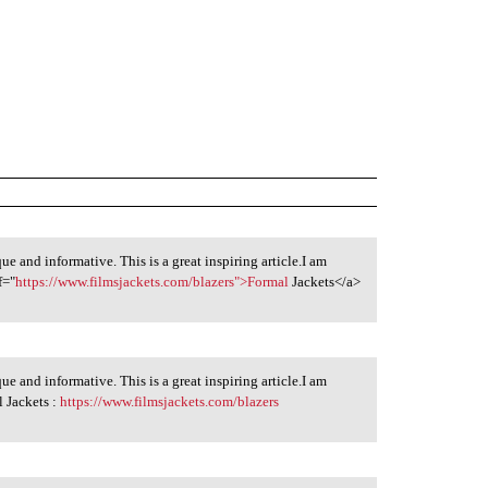
que and informative. This is a great inspiring article.I am
f="
https://www.filmsjackets.com/blazers">Formal
Jackets</a>
que and informative. This is a great inspiring article.I am
 Jackets :
https://www.filmsjackets.com/blazers