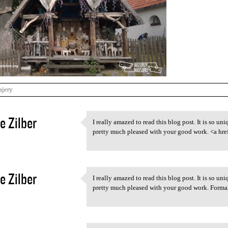
ajery
e Zilber
I really amazed to read this blog post. It is so uni
I really amazed to read this
pretty much pleased with your good work. <a hre
5
e Zilber
I really amazed to read this blog post. It is so uni
I really amazed to read this
pretty much pleased with your good work. Formal
5