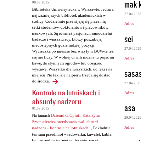
z
mak 
08.09.2015
e
Biblioteka Uniwersytecka w Warszawie. Jedna z
27.04.202
najważniejszych bibliotek akademickich w
stolicy. Codziennie przewijają się przez nią
Adres
setki studentów, doktorantów i pracowników
naukowych. Są również pasjonaci, samodzielni
sei
badacze i warszawiacy, którzy poszukują
niedostępnych gdzie indziej pozycji.
27.04.202
Wycieczka po mieście bez wizyty w BUW-ie też
się nie liczy. W wolnej chwili można tu pójść na
Adres
kawę, do słynnych ogrodów lub obejrzeć
wystawę. Wszystko dla wszystkich, od ręki i na
sasa
miejscu. No tak, ale najpierw trzeba się dostać
do środka.
27.04.202
Kontrole na lotniskach i
Adres
absurdy nadzoru
asa
01.09.2015
Na łamach
Dziennika Opinii, Katarzyna
29.04.202
Szymielewicz przedstawia swój absurd
Adres
nadzoru – kontrole na lotniskach
: „Dokładnie
ten sam przedmiot – ładowarka, kawałek kabla,
but na podwyższonej podeszwie, pasek,