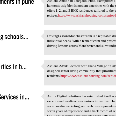
ments in pune
Ashiana Amodh in Talegaon, Pune, exemplifies a
Ashiana Amodh in Talegaon,
harmoniously blends modern amenities with the t
5
offers 1, 2, and 3 BHK residences tailored to the
retirees.
https://www.ashianahousing.com/senior-
ng schools...
DrivingLessonsManchester.com is a reputable driv
DrivingLessonsManchester.com
individual needs. With a team of calm and profes
5
driving lessons across Manchester and surroundin
ties in b...
Ashiana Advik, located near Thada Village on Al
Ashiana Advik, located near
designed senior living community that prioritizes c
5
residents.
https://www.ashianahousing.com/senior-
ervices in...
Aspire Digital Solutions has established itself as
Aspire Digital Solutions has
exceptional results across various industries. 
5
social media marketing, and web development—are
seven years of experience and a track record of 
Solutions combines strategic planning with creat