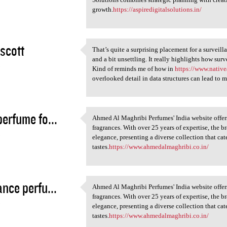
growth.
https://aspiredigitalsolutions.in/
scott
That’s quite a surprising placement for a surveil
That’s quite a surprising
and a bit unsettling. It really highlights how sur
5
Kind of reminds me of how in
https://www.nativ
overlooked detail in data structures can lead to 
perfume fo...
Ahmed Al Maghribi Perfumes' India website offers
Ahmed Al Maghribi Perfumes'
fragrances. With over 25 years of expertise, the 
5
elegance, presenting a diverse collection that ca
tastes.
https://www.ahmedalmaghribi.co.in/
ance perfu...
Ahmed Al Maghribi Perfumes' India website offers
Ahmed Al Maghribi Perfumes'
fragrances. With over 25 years of expertise, the 
5
elegance, presenting a diverse collection that ca
tastes.
https://www.ahmedalmaghribi.co.in/