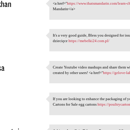
khan
<a href="
https://www.thatsmandarin.com/learn-ch
<a href="https://www
Mandarin</a>
5
It's a very good guide, Bless you designed for iss
It's a very good guide, Bless
dziecięce
https://mebelki24.com.pl/
5
sa
Create Youtube video mashups and share them wi
Create Youtube video mashups
created by other users! <a href="
https://gelove-l
5
If you are looking to enhance the packaging of y
If you are looking to enhance
Cartons for Sale egg cartons
https://poultrycarto
5