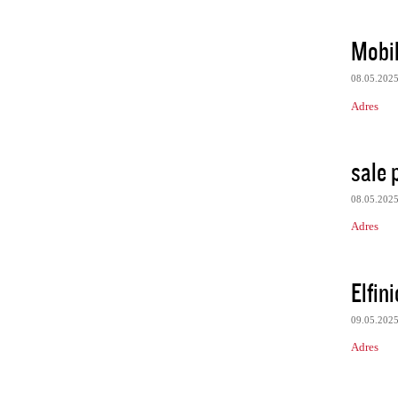
Mobil
08.05.202
Adres
sale 
08.05.202
Adres
Elfin
09.05.202
Adres