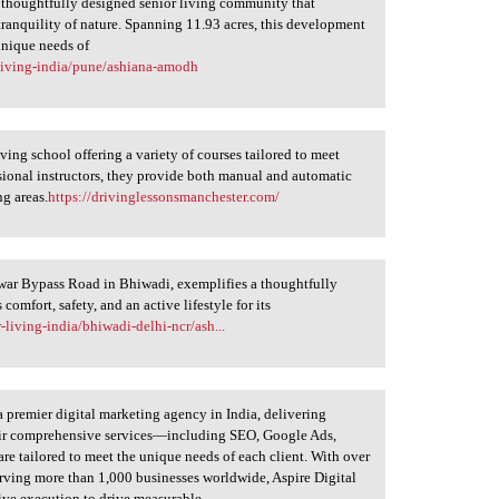
 thoughtfully designed senior living community that
ranquility of nature. Spanning 11.93 acres, this development
 unique needs of
living-india/pune/ashiana-amodh
ing school offering a variety of courses tailored to meet
sional instructors, they provide both manual and automatic
g areas.
https://drivinglessonsmanchester.com/
war Bypass Road in Bhiwadi, exemplifies a thoughtfully
omfort, safety, and an active lifestyle for its
living-india/bhiwadi-delhi-ncr/ash...
 a premier digital marketing agency in India, delivering
Their comprehensive services—including SEO, Google Ads,
 tailored to meet the unique needs of each client. With over
serving more than 1,000 businesses worldwide, Aspire Digital
ive execution to drive measurable