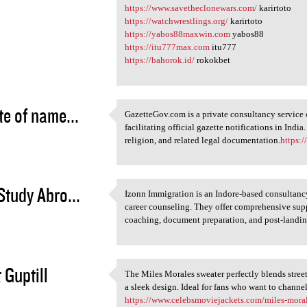
https://www.savetheclonewars.com/
karirtoto
https://watchwrestlings.org/
karirtoto
https://yabos88maxwin.com
yabos88
https://itu777max.com
itu777
https://bahorok.id/
rokokbet
te of name...
GazetteGov.com is a private consultancy service 
GazetteGov.com is a private
facilitating official gazette notifications in Indi
5
religion, and related legal documentation.
https:
Study Abro...
Izonn Immigration is an Indore-based consultancy
Izonn Immigration is an
career counseling. They offer comprehensive sup
5
coaching, document preparation, and post-landin
 Guptill
The Miles Morales sweater perfectly blends street
The Miles Morales sweater
a sleek design. Ideal for fans who want to channel
5
https://www.celebsmoviejackets.com/miles-mora