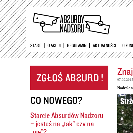
START
O AKCJI
REGULAMIN
AKTUALNOŚCI
O FUN
Znaj
07.09.201
Nadesłan
CO NOWEGO?
Starcie Absurdów Nadzoru
– jesteś na „tak” czy na
„nie”?