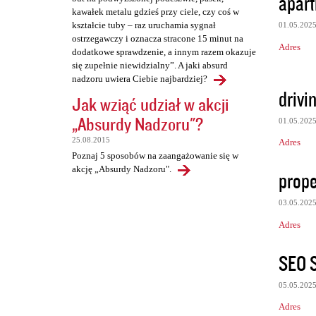
apart
kawałek metalu gdzieś przy ciele, czy coś w
kształcie tuby – raz uruchamia sygnał
01.05.202
ostrzegawczy i oznacza stracone 15 minut na
Adres
dodatkowe sprawdzenie, a innym razem okazuje
się zupełnie niewidzialny”. A jaki absurd
nadzoru uwiera Ciebie najbardziej?
drivi
Jak wziąć udział w akcji
„Absurdy Nadzoru"?
01.05.202
25.08.2015
Adres
Poznaj 5 sposobów na zaangażowanie się w
akcję „Absurdy Nadzoru".
proper
03.05.202
Adres
SEO S
05.05.202
Adres