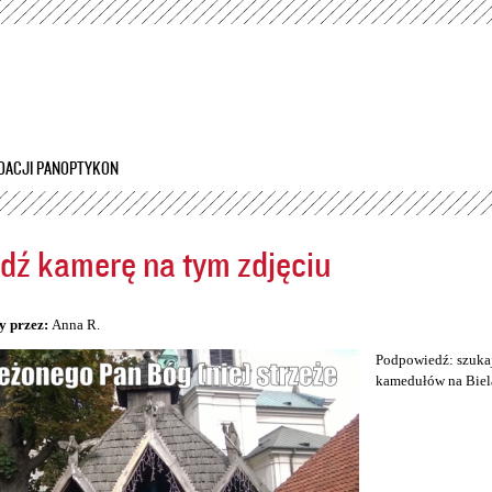
Przejdź
do
treści
DACJI PANOPTYKON
dź kamerę na tym zdjęciu
5
y przez:
Anna R.
Podpowiedź: szukaj
kamedułów na Biel