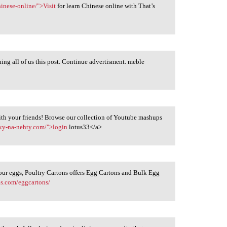
inese-online/">Visit
for learn Chinese online with That’s
uing all of us this post. Continue advertisment. meble
th your friends! Browse our collection of Youtube mashups
aky-na-nehty.com/">login
lotus33</a>
our eggs, Poultry Cartons offers Egg Cartons and Bulk Egg
ns.com/eggcartons/