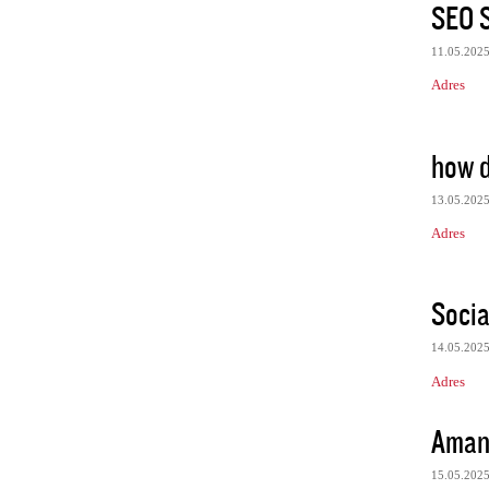
SEO S
11.05.202
Adres
how d
13.05.202
Adres
Socia
14.05.202
Adres
Aman
15.05.202