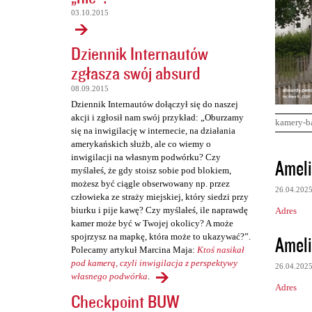
03.10.2015
Dziennik Internautów
zgłasza swój absurd
08.09.2015
Dziennik Internautów dołączył się do naszej
akcji i zgłosił nam swój przykład: „Oburzamy
kamery-b
się na inwigilację w internecie, na działania
amerykańskich służb, ale co wiemy o
K
inwigilacji na własnym podwórku? Czy
Ameli
myślałeś, że gdy stoisz sobie pod blokiem,
o
możesz być ciągle obserwowany np. przez
26.04.202
m
człowieka ze straży miejskiej, który siedzi przy
biurku i pije kawę? Czy myślałeś, ile naprawdę
Adres
e
kamer może być w Twojej okolicy? A może
n
Ameli
spojrzysz na mapkę, która może to ukazywać?”.
Polecamy artykuł Marcina Maja:
Ktoś nasikał
t
pod kamerą, czyli inwigilacja z perspektywy
26.04.202
a
własnego podwórka
.
Adres
r
Checkpoint BUW