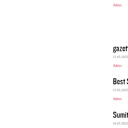
Adres
gazet
15.05.202
Adres
Best 
15.05.202
Adres
Sumit
16.05.202