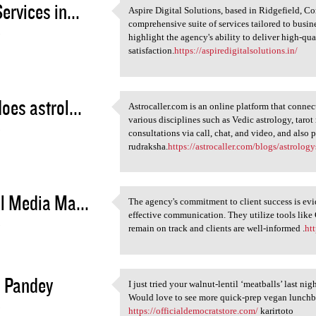
ervices in...
Aspire Digital Solutions, based in Ridgefield, Con
Aspire Digital Solutions,
comprehensive suite of services tailored to busi
5
highlight the agency's ability to deliver high-qu
satisfaction.
https://aspiredigitalsolutions.in/
oes astrol...
Astrocaller.com is an online platform that connect
Astrocaller.com is an online
various disciplines such as Vedic astrology, taro
5
consultations via call, chat, and video, and also
rudraksha.
https://astrocaller.com/blogs/astrology
l Media Ma...
The agency's commitment to client success is ev
The agency's commitment to
effective communication. They utilize tools like
5
remain on track and clients are well-informed .
htt
 Pandey
I just tried your walnut-lentil ‘meatballs’ last 
I just tried your walnut
Would love to see more quick-prep vegan lunchb
5
https://officialdemocratstore.com/
karirtoto