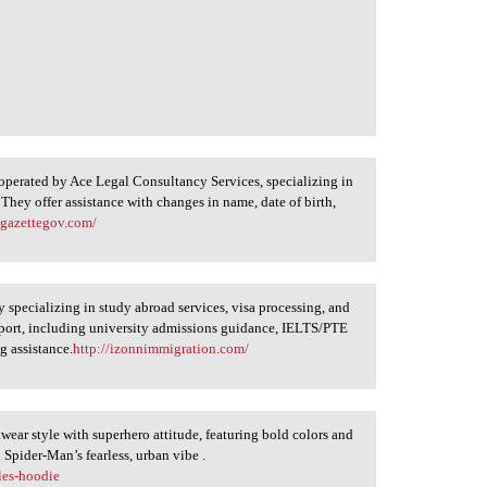
operated by Ace Legal Consultancy Services, specializing in
a. They offer assistance with changes in name, date of birth,
//gazettegov.com/
 specializing in study abroad services, visa processing, and
port, including university admissions guidance, IELTS/PTE
g assistance.
http://izonnimmigration.com/
wear style with superhero attitude, featuring bold colors and
 Spider-Man’s fearless, urban vibe .
les-hoodie