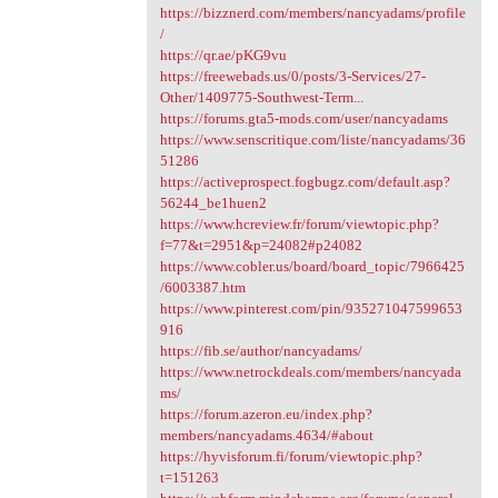
https://bizznerd.com/members/nancyadams/profile
/
https://qr.ae/pKG9vu
https://freewebads.us/0/posts/3-Services/27-
Other/1409775-Southwest-Term...
https://forums.gta5-mods.com/user/nancyadams
https://www.senscritique.com/liste/nancyadams/36
51286
https://activeprospect.fogbugz.com/default.asp?
56244_be1huen2
https://www.hcreview.fr/forum/viewtopic.php?
f=77&t=2951&p=24082#p24082
https://www.cobler.us/board/board_topic/7966425
/6003387.htm
https://www.pinterest.com/pin/935271047599653
916
https://fib.se/author/nancyadams/
https://www.netrockdeals.com/members/nancyada
ms/
https://forum.azeron.eu/index.php?
members/nancyadams.4634/#about
https://hyvisforum.fi/forum/viewtopic.php?
t=151263