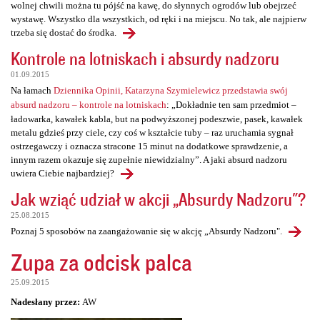
wolnej chwili można tu pójść na kawę, do słynnych ogrodów lub obejrzeć
wystawę. Wszystko dla wszystkich, od ręki i na miejscu. No tak, ale najpierw
trzeba się dostać do środka.
Kontrole na lotniskach i absurdy nadzoru
01.09.2015
Na łamach
Dziennika Opinii, Katarzyna Szymielewicz przedstawia swój
absurd nadzoru – kontrole na lotniskach
: „Dokładnie ten sam przedmiot –
ładowarka, kawałek kabla, but na podwyższonej podeszwie, pasek, kawałek
metalu gdzieś przy ciele, czy coś w kształcie tuby – raz uruchamia sygnał
ostrzegawczy i oznacza stracone 15 minut na dodatkowe sprawdzenie, a
innym razem okazuje się zupełnie niewidzialny”. A jaki absurd nadzoru
uwiera Ciebie najbardziej?
Jak wziąć udział w akcji „Absurdy Nadzoru"?
25.08.2015
Poznaj 5 sposobów na zaangażowanie się w akcję „Absurdy Nadzoru".
Zupa za odcisk palca
25.09.2015
Nadesłany przez:
AW