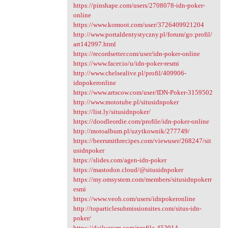
https://pinshape.com/users/2708078-idn-poker-
online
https://www.komoot.com/user/3726409921204
http://www.portaldentystyczny.pl/forum/go:profil/
art142997.html
https://recordsetter.com/user/idn-poker-online
https://www.facer.io/u/idn-poker-resmi
http://www.chelsealive.pl/profil/409906-
idnpokeronline
https://www.artscow.com/user/IDN-Poker-3159502
http://www.mototube.pl/situsidnpoker
https://list.ly/situsidnpoker/
https://doodleordie.com/profile/idn-poker-online
http://motoalbum.pl/uzytkownik/277749/
https://beersmithrecipes.com/viewuser/268247/sit
usidnpoker
https://slides.com/agen-idn-poker
https://mastodon.cloud/@situsidnpoker
https://my.omsystem.com/members/situsidnpokerr
esmi
https://www.veoh.com/users/idnpokeronline
http://toparticlesubmissionsites.com/situs-idn-
poker/
https://dailygram.com/profile-452014