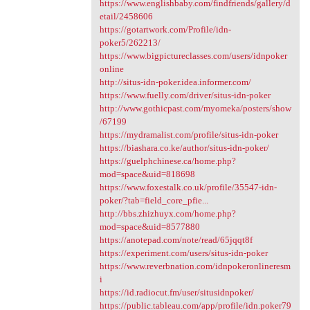
https://www.englishbaby.com/findfriends/gallery/d
etail/2458606
https://gotartwork.com/Profile/idn-
poker5/262213/
https://www.bigpictureclasses.com/users/idnpoker
online
http://situs-idn-poker.idea.informer.com/
https://www.fuelly.com/driver/situs-idn-poker
http://www.gothicpast.com/myomeka/posters/show
/67199
https://mydramalist.com/profile/situs-idn-poker
https://biashara.co.ke/author/situs-idn-poker/
https://guelphchinese.ca/home.php?
mod=space&uid=818698
https://www.foxestalk.co.uk/profile/35547-idn-
poker/?tab=field_core_pfie...
http://bbs.zhizhuyx.com/home.php?
mod=space&uid=8577880
https://anotepad.com/note/read/65jqqt8f
https://experiment.com/users/situs-idn-poker
https://www.reverbnation.com/idnpokeronlineresm
i
https://id.radiocut.fm/user/situsidnpoker/
https://public.tableau.com/app/profile/idn.poker79