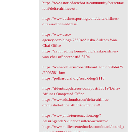
https://www.storiedaerebor.it/community/presentaz
ioni/delta-airlines-ott...
https://www.businessporting.com/delta-airlines-
ottawa-office-address/
https://www.bseo-
agency.com/blogs/75504/Alaska-Airlines-Wan-
Chai-Office
https://zapp.red/myforum/topic/alaska-airlines-
wan-chai-office/#postid-3194
https://www.cobler.us/board/board_topic/7966425
/6003581.htm
https://polkasocial.org/read-blog/9118
https://ridents.updatesee.com/post/35619/Delta-
Airlines-Oranjestad-Office
https://www.adsthumb.com/delta-airlines-
oranjestad-office_403545?preview=1
https://www.pnth-terreenaction.org/?
SaisirAgenda&vue=consulter&action=vo...
https://www.milliescentedrocks.com/board/board_t