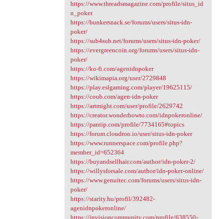
https://www.threadsmagazine.com/profile/situs_id
n_poker
https://bunkersnack.se/forums/users/situs-idn-
poker/
https://sub4sub.net/forums/users/situs-idn-poker/
https://evergreencoin.org/forums/users/situs-idn-
poker/
https://ko-fi.com/agenidnpoker
https://wikimapia.org/user/2729848
https://play.eslgaming.com/player/19625115/
https://coub.com/agen-idn-poker
https://artmight.com/user/profile/2629742
https://creator.wonderhowto.com/idnpokeronline/
https://pantip.com/profile/7734165#topics
https://forum.cloudron.io/user/situs-idn-poker
https://www.runnerspace.com/profile.php?
member_id=652364
https://buyandsellhair.com/author/idn-poker-2/
https://willysforsale.com/author/idn-poker-online/
https://www.genuitec.com/forums/users/situs-idn-
poker/
https://starity.hu/profil/392482-
agenidnpokeronline/
https://invisioncommunity.com/profile/638550-