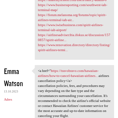
https://www.businessporting.com/southwest-iah-
terminal-map/
https://forum.melanoma.org/forums/topic/spirit-
airlines-terminal-iah-air...
https://www.iwisebusiness.com/spirit-airlines-
terminal-iah-airport/
https://airlinesadviser.fria.ifokus.se/discussion/157
0857/spirit-airline...
https://www.renovation.directory/directory/listing/
spirit-airlines-termi...
Emma
<a href="
https://travobravo.com/hawaiian-
<a href="https://travobravo
airlines/how-to-cancel-hawaiian-airlines...
airlines
Watson
cancellation policy</a>
cancellation policies, fees, and procedures may
vary depending on the fare type and the
13.10.2023
circumstances surrounding your cancellation. It's
Adres
recommended to check the airline's official website
or contact Hawaiian Airlines' customer service for
the most accurate and up-to-date information on
canceling your flight.