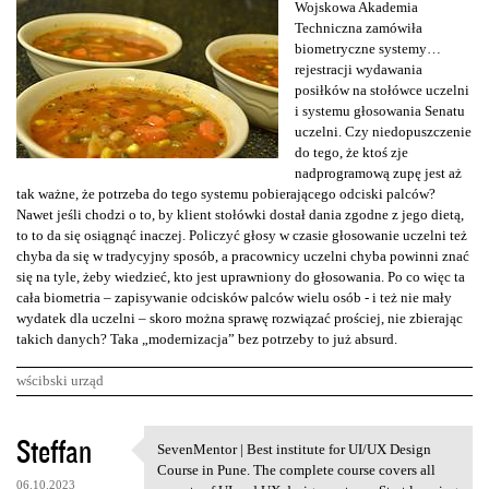
Wojskowa Akademia
Techniczna zamówiła
biometryczne systemy…
rejestracji wydawania
posiłków na stołówce uczelni
i systemu głosowania Senatu
uczelni. Czy niedopuszczenie
do tego, że ktoś zje
nadprogramową zupę jest aż
tak ważne, że potrzeba do tego systemu pobierającego odciski palców?
Nawet jeśli chodzi o to, by klient stołówki dostał dania zgodne z jego dietą,
to to da się osiągnąć inaczej. Policzyć głosy w czasie głosowanie uczelni też
chyba da się w tradycyjny sposób, a pracownicy uczelni chyba powinni znać
się na tyle, żeby wiedzieć, kto jest uprawniony do głosowania. Po co więc ta
cała biometria – zapisywanie odcisków palców wielu osób - i też nie mały
wydatek dla uczelni – skoro można sprawę rozwiązać prościej, nie zbierając
takich danych? Taka „modernizacja” bez potrzeby to już absurd.
wścibski urząd
K
Steffan
SevenMentor | Best institute for UI/UX Design
SevenMentor | Best institute
o
Course in Pune. The complete course covers all
06.10.2023