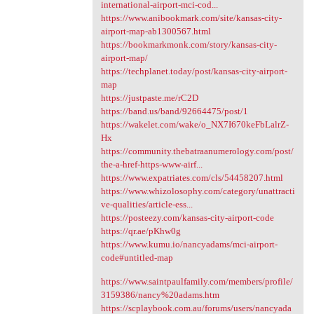
international-airport-mci-cod...
https://www.anibookmark.com/site/kansas-city-
airport-map-ab1300567.html
https://bookmarkmonk.com/story/kansas-city-
airport-map/
https://techplanet.today/post/kansas-city-airport-
map
https://justpaste.me/rC2D
https://band.us/band/92664475/post/1
https://wakelet.com/wake/o_NX7I670keFbLalrZ-
Hx
https://community.thebatraanumerology.com/post/
the-a-href-https-www-airf...
https://www.expatriates.com/cls/54458207.html
https://www.whizolosophy.com/category/unattracti
ve-qualities/article-ess...
https://posteezy.com/kansas-city-airport-code
https://qr.ae/pKhw0g
https://www.kumu.io/nancyadams/mci-airport-
code#untitled-map
https://www.saintpaulfamily.com/members/profile/
3159386/nancy%20adams.htm
https://scplaybook.com.au/forums/users/nancyada