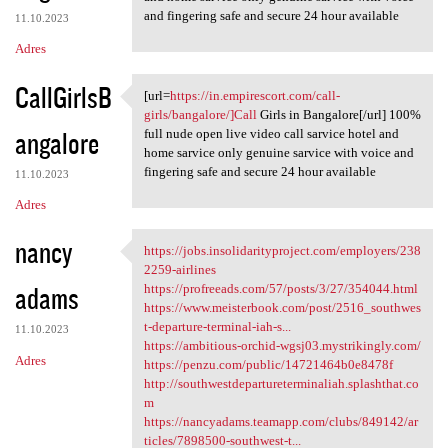
and fingering safe and secure 24 hour available
11.10.2023
Adres
CallGirlsB
[url=
https://in.empirescort.com/call-
[url=https://in.empirescort
girls/bangalore/]Call
Girls in Bangalore[/url] 100%
angalore
full nude open live video call sarvice hotel and
home sarvice only genuine sarvice with voice and
fingering safe and secure 24 hour available
11.10.2023
Adres
nancy
https://jobs.insolidarityproject.com/employers/238
https://jobs
2259-airlines
adams
https://profreeads.com/57/posts/3/27/354044.html
https://www.meisterbook.com/post/2516_southwes
t-departure-terminal-iah-s...
11.10.2023
https://ambitious-orchid-wgsj03.mystrikingly.com/
Adres
https://penzu.com/public/14721464b0e8478f
http://southwestdepartureterminaliah.splashthat.co
m
https://nancyadams.teamapp.com/clubs/849142/ar
ticles/7898500-southwest-t...