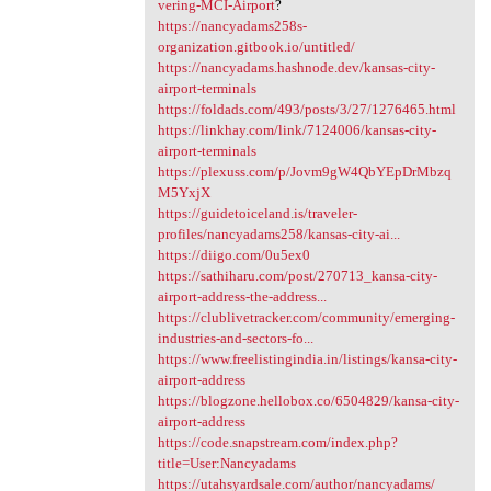
vering-MCI-Airport
?
https://nancyadams258s-
organization.gitbook.io/untitled/
https://nancyadams.hashnode.dev/kansas-city-
airport-terminals
https://foldads.com/493/posts/3/27/1276465.html
https://linkhay.com/link/7124006/kansas-city-
airport-terminals
https://plexuss.com/p/Jovm9gW4QbYEpDrMbzq
M5YxjX
https://guidetoiceland.is/traveler-
profiles/nancyadams258/kansas-city-ai...
https://diigo.com/0u5ex0
https://sathiharu.com/post/270713_kansa-city-
airport-address-the-address...
https://clublivetracker.com/community/emerging-
industries-and-sectors-fo...
https://www.freelistingindia.in/listings/kansa-city-
airport-address
https://blogzone.hellobox.co/6504829/kansa-city-
airport-address
https://code.snapstream.com/index.php?
title=User:Nancyadams
https://utahsyardsale.com/author/nancyadams/