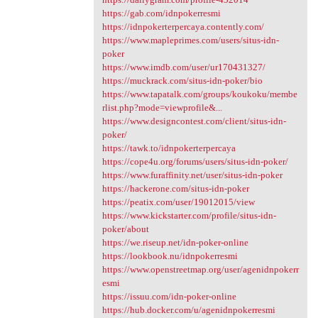
https://gab.com/idnpokerresmi
https://idnpokerterpercaya.contently.com/
https://www.mapleprimes.com/users/situs-idn-
poker
https://www.imdb.com/user/ur170431327/
https://muckrack.com/situs-idn-poker/bio
https://www.tapatalk.com/groups/koukoku/membe
rlist.php?mode=viewprofile&...
https://www.designcontest.com/client/situs-idn-
poker/
https://tawk.to/idnpokerterpercaya
https://cope4u.org/forums/users/situs-idn-poker/
https://www.furaffinity.net/user/situs-idn-poker
https://hackerone.com/situs-idn-poker
https://peatix.com/user/19012015/view
https://www.kickstarter.com/profile/situs-idn-
poker/about
https://we.riseup.net/idn-poker-online
https://lookbook.nu/idnpokerresmi
https://www.openstreetmap.org/user/agenidnpokerr
esmi
https://issuu.com/idn-poker-online
https://hub.docker.com/u/agenidnpokerresmi