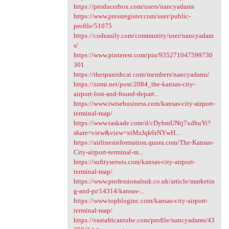
https://producerbox.com/users/nancyadams
https://www.pressregister.com/user/public-
profile/51075
https://codeasily.com/community/user/nancyadam
s/
https://www.pinterest.com/pin/935271047599730
301
https://thespanishcat.com/members/nancyadams/
https://zomi.net/post/2084_the-kansas-city-
airport-lost-and-found-depart...
https://www.iwisebusiness.com/kansas-city-airport-
terminal-map/
https://www.taskade.com/d/cDyhmUNtj7xdhuYi?
share=view&view=xtMzJqk6rNYwH...
https://airlinesinformation.quora.com/The-Kansas-
City-airport-terminal-m...
https://sufityserwis.com/kansas-city-airport-
terminal-map/
https://www.professionalsuk.co.uk/article/marketin
g-and-pr/14314/kansas-...
https://www.topbloginc.com/kansas-city-airport-
terminal-map/
https://eastafricantube.com/profile/nancyadams/43