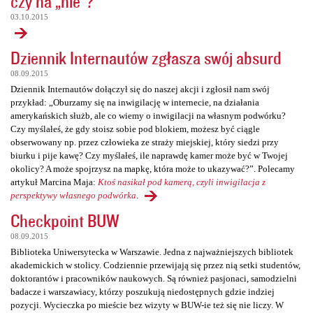
czy na „nie”?
03.10.2015
Dziennik Internautów zgłasza swój absurd
08.09.2015
Dziennik Internautów dołączył się do naszej akcji i zgłosił nam swój
przykład: „Oburzamy się na inwigilację w internecie, na działania
amerykańskich służb, ale co wiemy o inwigilacji na własnym podwórku?
Czy myślałeś, że gdy stoisz sobie pod blokiem, możesz być ciągle
obserwowany np. przez człowieka ze straży miejskiej, który siedzi przy
biurku i pije kawę? Czy myślałeś, ile naprawdę kamer może być w Twojej
okolicy? A może spojrzysz na mapkę, która może to ukazywać?”. Polecamy
artykuł Marcina Maja:
Ktoś nasikał pod kamerą, czyli inwigilacja z
perspektywy własnego podwórka
.
Checkpoint BUW
08.09.2015
Biblioteka Uniwersytecka w Warszawie. Jedna z najważniejszych bibliotek
akademickich w stolicy. Codziennie przewijają się przez nią setki studentów,
doktorantów i pracowników naukowych. Są również pasjonaci, samodzielni
badacze i warszawiacy, którzy poszukują niedostępnych gdzie indziej
pozycji. Wycieczka po mieście bez wizyty w BUW-ie też się nie liczy. W