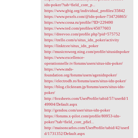
idn-poker/?tab=field_core_p...
https://www.gbig.org/individual_profiles/35842
https://www.pexels.com/@idn-poker-734726865/
https://www.cossa.ru/profile/?ID=229490
https://www.ted.com/profiles/45077603
https://dreevoo.com/profile.php?pid=575752
https://trello.com/u/situs_idn_poker/activity
https://linktr.ee/situs_idn_poker
http://musicroworg.ning.com/profile/situsidnpoker
https://www.excellence-
operationnelle.tv/forums/users/situs-idn-poker/
https://www.mds-
foundation.org/forums/users/agenidnpoker/
https://electrodb.ro/forums/users/situs-idn-poker/
https://blog.clickteam.jp/forums/users/situs-idn-
poker/
http://foxsheets.com/UserProfile/tabid/57/userId/1
49904/Default.aspx
http://gendou.com/user/situs-idn-poker
https://forums.x-pilot.com/profile/80953-idn-
poker/?tab=field_core_pfiel...
http://maisoncarlos.com/UserProfile/tabid/42/userI
d/1731352/Default.aspx