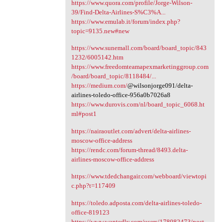
https://www.quora.com/profile/Jorge-Wilson-
39/Find-Delta-Airlines-S%C3%A...
https://www.emulab.it/forum/index.php?
topic=9135.new#new
https://www.sunemall.com/board/board_topic/843
1232/6005142.htm
https://www.freedomteamapexmarketinggroup.com
/board/board_topic/8118484/...
https://medium.com/
@wilsonjorge091/delta-
airlines-toledo-office-956a0b7026a8
https://www.durovis.com/nl/board_topic_6068.ht
ml#post1
https://nairaoutlet.com/advert/delta-airlines-
moscow-office-address
https://rendc.com/forum-thread/8493.delta-
airlines-moscow-office-address
https://www.tdedchangair.com/webboard/viewtopi
c.php?t=117409
https://toledo.adposta.com/delta-airlines-toledo-
office-819123
https://www.wantedly.com/users/178082473/post_