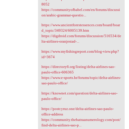
8052
https://communityofbabel.com/en/forums/discussi
on/arabic-grammar-questio...
https://www.ancientforestessences.com/board/boar
d_topic/349324/6005139.htm
https://digdroid.com/forums/discussion/516534/de
lta-airlines-oranjestad-...
https://www.myfishingreport.com/blog-view.php?
id=3674
https://directory6.org/listing/delta-airlines-sao-
paulo-office-606365
https://www.e-sports.hr/forums/topic/delta-airlines-
sao-paulo-office/
https://knownet.com/question/delta-airlines-sao-
paulo-office/
https://postr.yruz.one/delta-airlines-sao-paulo-
office-address
https://community.thebatraanumerology.com/post/
find-delta-airlines-sao-p...