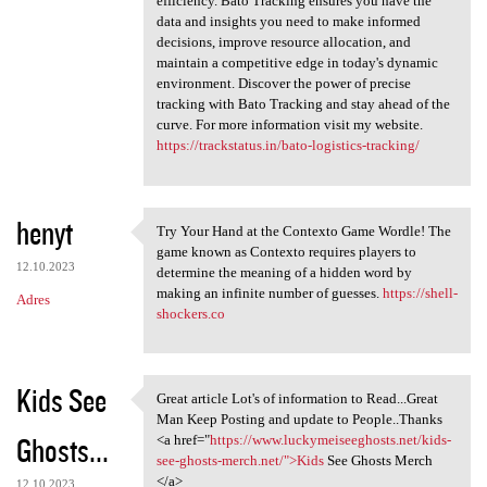
efficiency. Bato Tracking ensures you have the
data and insights you need to make informed
decisions, improve resource allocation, and
maintain a competitive edge in today's dynamic
environment. Discover the power of precise
tracking with Bato Tracking and stay ahead of the
curve. For more information visit my website.
https://trackstatus.in/bato-logistics-tracking/
henyt
Try Your Hand at the Contexto Game Wordle! The
Try Your Hand at the Contexto
game known as Contexto requires players to
12.10.2023
determine the meaning of a hidden word by
making an infinite number of guesses.
https://shell-
Adres
shockers.co
Kids See
Great article Lot's of information to Read...Great
Great article Lot's of
Man Keep Posting and update to People..Thanks
Ghosts...
<a href="
https://www.luckymeiseeghosts.net/kids-
see-ghosts-merch.net/">Kids
See Ghosts Merch
</a>
12.10.2023