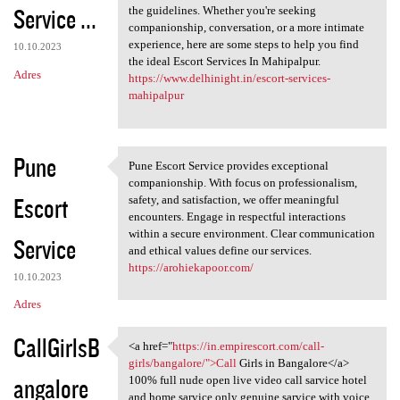
Service ...
the guidelines. Whether you're seeking
companionship, conversation, or a more intimate
experience, here are some steps to help you find
10.10.2023
the ideal Escort Services In Mahipalpur.
Adres
https://www.delhinight.in/escort-services-
mahipalpur
Pune
Pune Escort Service provides exceptional
Pune Escort Service provides
companionship. With focus on professionalism,
Escort
safety, and satisfaction, we offer meaningful
encounters. Engage in respectful interactions
within a secure environment. Clear communication
Service
and ethical values define our services.
https://arohiekapoor.com/
10.10.2023
Adres
CallGirlsB
<a href="
https://in.empirescort.com/call-
<a href="https://in
girls/bangalore/">Call
Girls in Bangalore</a>
angalore
100% full nude open live video call sarvice hotel
and home sarvice only genuine sarvice with voice