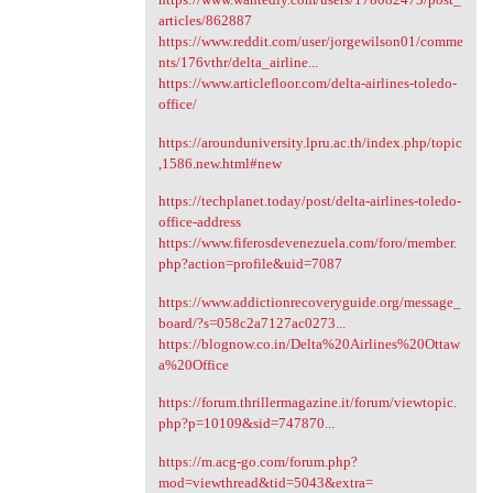
articles/862887
https://www.reddit.com/user/jorgewilson01/comme
nts/176vthr/delta_airline...
https://www.articlefloor.com/delta-airlines-toledo-
office/
https://arounduniversity.lpru.ac.th/index.php/topic
,1586.new.html#new
https://techplanet.today/post/delta-airlines-toledo-
office-address
https://www.fiferosdevenezuela.com/foro/member.
php?action=profile&uid=7087
https://www.addictionrecoveryguide.org/message_
board/?s=058c2a7127ac0273...
https://blognow.co.in/Delta%20Airlines%20Ottaw
a%20Office
https://forum.thrillermagazine.it/forum/viewtopic.
php?p=10109&sid=747870...
https://m.acg-go.com/forum.php?
mod=viewthread&tid=5043&extra=