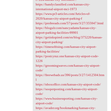
https://handyclassified.com/kansas-city-
international-airport-mci-1973
https://www.pr3-articles.com/Articles-of-
2020/kansas-city-airport-parking-f
https://profreeads.com/57/posts/3/27/355947.html
https://blogulr.com/nancyadams/kansas-city-
airport-parking-facilities-99901
https://getinkspired.com/en/blog/375220/kansas-
city-airport-parking/
https://timesofrising.com/kansas-city-airport-
parking-facilities/
https://postr.yruz.one/kansas-city-airport-code-
1226
https://groomingwaves.com/kansas-city-airport-
code/
https://freewebads.us/396/posts/3/27/1412504.htm
l
https://nboxoffice.com/kansas-city-airport-code/
https://sooperposting.com/kansas-city-airport-
code/
https://www.businessporting.com/kansas-city-
airport-code/
https://avader.org/bookmarking/kansas-city-