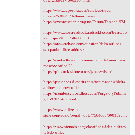
opic/2189097/6003584.htm
https://www.adpost4u.com/services/travel-
tourism/530645/delta-airlines-s...
https://eventor.orientering.no/Forum/Thread/1924
https://www.crossroadsbaitandtackle.com/board/bo
ard_topic/9053260/600358...
https://answerchase.com/question/delta-airlines-
sao-paulo-office-address/
https://contacttelefoonnummer.com/delta-airlines-
moscow-office-2/
https://plus.fmk.sk/members/jameswilson/
https://presences-d-esprits.com/forums/topic/delta-
airlines-moscow-offic...
https://members2.boardhost.com/PurgatoryPub/ms
g/1697022461.html
https://www.coffeesix-
store.com/board/board_topic/7560063/6003590.ht
m
https://www.bizmaker.org/classifieds/delta-airlines-
toledo-office