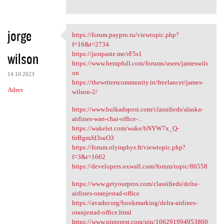
jorge
https://forum.paypro.ru/viewtopic.php?
https://forum.paypro.ru
f=16&t=2734
wilson
https://justpaste.me/rF5s1
https://www.hempfull.com/forums/users/jameswils
on
14.10.2023
https://thewriterscommunity.in/freelancer/james-
Adres
wilson-2/
https://www.bulkadspost.com/classifieds/alaska-
airlines-wan-chai-office-...
https://wakelet.com/wake/bNYW7x_Q-
6rBgmJd3suO3
https://forum.olymphys.fr/viewtopic.php?
f=3&t=1662
https://developers.oxwall.com/forum/topic/86558
https://www.getyourpros.com/classifieds/delta-
airlines-oranjestad-office
https://avader.org/bookmarking/delta-airlines-
oranjestad-office.html
https://www.pinterest.com/pin/106291994953860