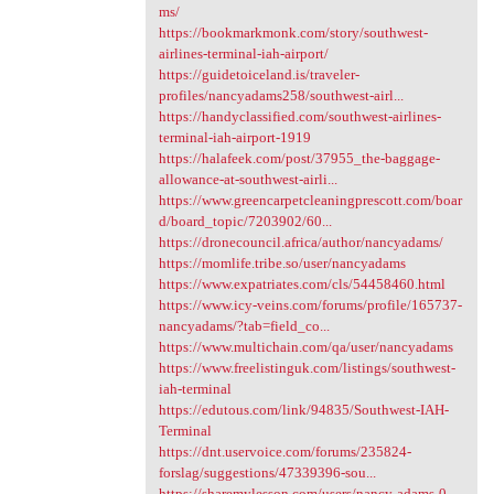
ms/
https://bookmarkmonk.com/story/southwest-
airlines-terminal-iah-airport/
https://guidetoiceland.is/traveler-
profiles/nancyadams258/southwest-airl...
https://handyclassified.com/southwest-airlines-
terminal-iah-airport-1919
https://halafeek.com/post/37955_the-baggage-
allowance-at-southwest-airli...
https://www.greencarpetcleaningprescott.com/boar
d/board_topic/7203902/60...
https://dronecouncil.africa/author/nancyadams/
https://momlife.tribe.so/user/nancyadams
https://www.expatriates.com/cls/54458460.html
https://www.icy-veins.com/forums/profile/165737-
nancyadams/?tab=field_co...
https://www.multichain.com/qa/user/nancyadams
https://www.freelistinguk.com/listings/southwest-
iah-terminal
https://edutous.com/link/94835/Southwest-IAH-
Terminal
https://dnt.uservoice.com/forums/235824-
forslag/suggestions/47339396-sou...
https://sharemylesson.com/users/nancy-adams-0