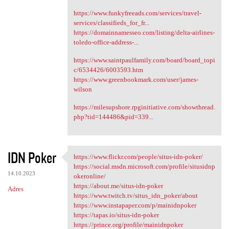
https://www.funkyfreeads.com/services/travel-
services/classifieds_for_fr...
https://domainnamesseo.com/listing/delta-airlines-
toledo-office-address-...
https://www.saintpaulfamily.com/board/board_topi
c/6534426/6003593.htm
https://www.greenbookmark.com/user/james-
wilson
https://milesupshore.rpginitiative.com/showthread.
php?tid=144486&pid=339...
IDN Poker
https://www.flickr.com/people/situs-idn-poker/
https://www.flickr.com/people
https://social.msdn.microsoft.com/profile/situsidnp
14.10.2023
okeronline/
https://about.me/situs-idn-poker
Adres
https://www.twitch.tv/situs_idn_poker/about
https://www.instapaper.com/p/mainidnpoker
https://tapas.io/situs-idn-poker
https://prince.org/profile/mainidnpoker