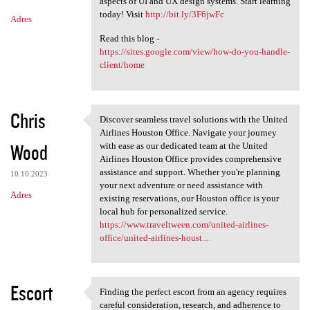
m
aspects of UI and UX design systems. Start learning
today! Visit
http://bit.ly/3F6jwFc
Adres
e
Read this blog -
n
https://sites.google.com/view/how-do-you-handle-
t
client/home
a
r
Chris
z
Discover seamless travel solutions with the United
Discover seamless travel
Airlines Houston Office. Navigate your journey
e
Wood
with ease as our dedicated team at the United
Airlines Houston Office provides comprehensive
assistance and support. Whether you're planning
10.10.2023
your next adventure or need assistance with
Adres
existing reservations, our Houston office is your
local hub for personalized service.
https://www.traveltween.com/united-airlines-
office/united-airlines-houst...
Escort
Finding the perfect escort from an agency requires
Finding the perfect escort
careful consideration, research, and adherence to