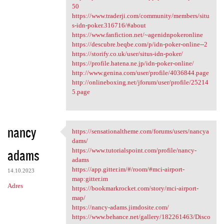
50
https://www.traderji.com/community/members/situ
s-idn-poker.316716/#about
https://www.fanfiction.net/~agenidnpokeronline
https://descubre.beqbe.com/p/idn-poker-online--2
https://storify.co.uk/user/situs-idn-poker/
https://profile.hatena.ne.jp/idn-poker-online/
http://www.genina.com/user/profile/4036844.page
http://onlineboxing.net/jforum/user/profile/25214
5.page
nancy
https://sensationaltheme.com/forums/users/nancya
https://sensationaltheme.com
dams/
adams
https://www.tutorialspoint.com/profile/nancy-
adams
https://app.gitter.im/#/room/#mci-airport-
14.10.2023
map:gitter.im
Adres
https://bookmarkrocket.com/story/mci-airport-
map/
https://nancy-adams.jimdosite.com/
https://www.behance.net/gallery/182261463/Disco