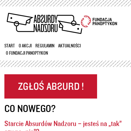
Przejdź
do
treści
START
O AKCJI
REGULAMIN
AKTUALNOŚCI
O FUNDACJI PANOPTYKON
CO NOWEGO?
Starcie Absurdów Nadzoru – jesteś na „tak”