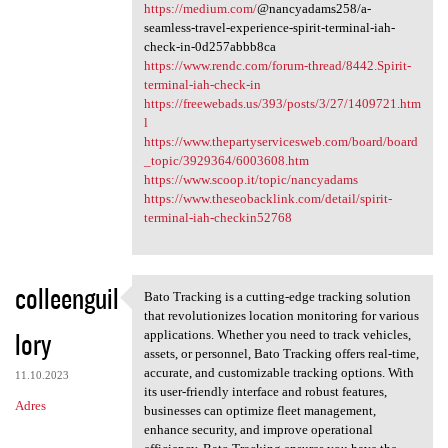
https://medium.com/
@nancyadams258/a-
seamless-travel-experience-spirit-terminal-iah-
check-in-0d257abbb8ca
https://www.rendc.com/forum-thread/8442.Spirit-
terminal-iah-check-in
https://freewebads.us/393/posts/3/27/1409721.htm
l
https://www.thepartyservicesweb.com/board/board
_topic/3929364/6003608.htm
https://www.scoop.it/topic/nancyadams
https://www.theseobacklink.com/detail/spirit-
terminal-iah-checkin52768
colleenguil
Bato Tracking is a cutting-edge tracking solution
Bato Tracking is a cutting
that revolutionizes location monitoring for various
lory
applications. Whether you need to track vehicles,
assets, or personnel, Bato Tracking offers real-time,
accurate, and customizable tracking options. With
11.10.2023
its user-friendly interface and robust features,
Adres
businesses can optimize fleet management,
enhance security, and improve operational