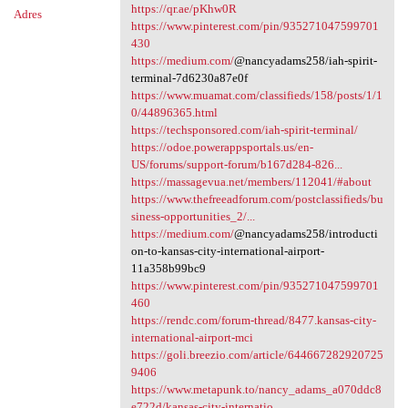
https://qr.ae/pKhw0R
Adres
https://www.pinterest.com/pin/935271047599701
430
https://medium.com/
@nancyadams258/iah-spirit-
terminal-7d6230a87e0f
https://www.muamat.com/classifieds/158/posts/1/1
0/44896365.html
https://techsponsored.com/iah-spirit-terminal/
https://odoe.powerappsportals.us/en-
US/forums/support-forum/b167d284-826...
https://massagevua.net/members/112041/#about
https://www.thefreeadforum.com/postclassifieds/bu
siness-opportunities_2/...
https://medium.com/
@nancyadams258/introducti
on-to-kansas-city-international-airport-
11a358b99bc9
https://www.pinterest.com/pin/935271047599701
460
https://rendc.com/forum-thread/8477.kansas-city-
international-airport-mci
https://goli.breezio.com/article/644667282920725
9406
https://www.metapunk.to/nancy_adams_a070ddc8
e722d/kansas-city-internatio...