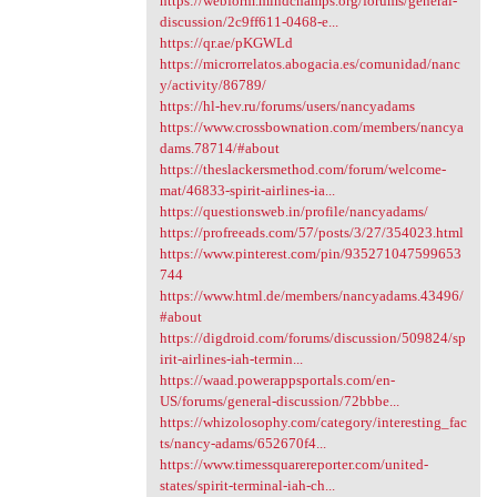
https://webform.mindchamps.org/forums/general-
discussion/2c9ff611-0468-e...
https://qr.ae/pKGWLd
https://microrrelatos.abogacia.es/comunidad/nanc
y/activity/86789/
https://hl-hev.ru/forums/users/nancyadams
https://www.crossbownation.com/members/nancya
dams.78714/#about
https://theslackersmethod.com/forum/welcome-
mat/46833-spirit-airlines-ia...
https://questionsweb.in/profile/nancyadams/
https://profreeads.com/57/posts/3/27/354023.html
https://www.pinterest.com/pin/935271047599653
744
https://www.html.de/members/nancyadams.43496/
#about
https://digdroid.com/forums/discussion/509824/sp
irit-airlines-iah-termin...
https://waad.powerappsportals.com/en-
US/forums/general-discussion/72bbbe...
https://whizolosophy.com/category/interesting_fac
ts/nancy-adams/652670f4...
https://www.timessquarereporter.com/united-
states/spirit-terminal-iah-ch...