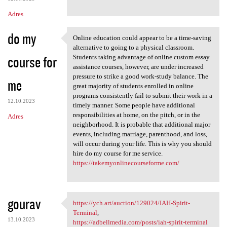
Adres
do my
Online education could appear to be a time-saving
Online education could appear
alternative to going to a physical classroom.
course for
Students taking advantage of online custom essay
assistance courses, however, are under increased
pressure to strike a good work-study balance. The
me
great majority of students enrolled in online
programs consistently fail to submit their work in a
12.10.2023
timely manner. Some people have additional
responsibilities at home, on the pitch, or in the
Adres
neighborhood. It is probable that additional major
events, including marriage, parenthood, and loss,
will occur during your life. This is why you should
hire do my course for me service.
https://takemyonlinecourseforme.com/
gourav
https://ych.art/auction/129024/IAH-Spirit-
https://ych.art/auction
Terminal
,
13.10.2023
https://adbellmedia.com/posts/iah-spirit-terminal