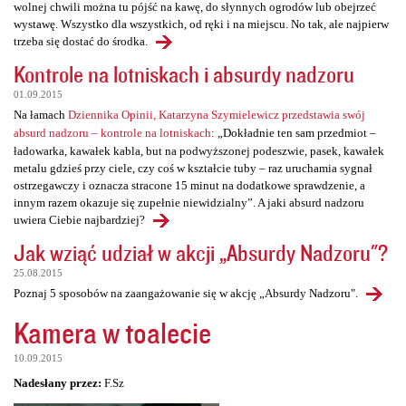
wolnej chwili można tu pójść na kawę, do słynnych ogrodów lub obejrzeć
wystawę. Wszystko dla wszystkich, od ręki i na miejscu. No tak, ale najpierw
trzeba się dostać do środka.
Kontrole na lotniskach i absurdy nadzoru
01.09.2015
Na łamach
Dziennika Opinii, Katarzyna Szymielewicz przedstawia swój
absurd nadzoru – kontrole na lotniskach
: „Dokładnie ten sam przedmiot –
ładowarka, kawałek kabla, but na podwyższonej podeszwie, pasek, kawałek
metalu gdzieś przy ciele, czy coś w kształcie tuby – raz uruchamia sygnał
ostrzegawczy i oznacza stracone 15 minut na dodatkowe sprawdzenie, a
innym razem okazuje się zupełnie niewidzialny”. A jaki absurd nadzoru
uwiera Ciebie najbardziej?
Jak wziąć udział w akcji „Absurdy Nadzoru"?
25.08.2015
Poznaj 5 sposobów na zaangażowanie się w akcję „Absurdy Nadzoru".
Kamera w toalecie
10.09.2015
Nadesłany przez:
F.Sz