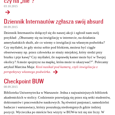
czy na „nie”?
03.10.2015
Dziennik Internautów zgłasza swój absurd
08.09.2015
Dziennik Internautów dołączył się do naszej akcji i zgłosił nam swój
przykład: „Oburzamy się na inwigilację w internecie, na działania
amerykańskich służb, ale co wiemy o inwigilacji na własnym podwórku?
Czy myślałeś, że gdy stoisz sobie pod blokiem, możesz być ciągle
obserwowany np. przez człowieka ze straży miejskiej, który siedzi przy
biurku i pije kawę? Czy myślałeś, ile naprawdę kamer może być w Twojej
okolicy? A może spojrzysz na mapkę, która może to ukazywać?”. Polecamy
artykuł Marcina Maja:
Ktoś nasikał pod kamerą, czyli inwigilacja z
perspektywy własnego podwórka
.
Checkpoint BUW
08.09.2015
Biblioteka Uniwersytecka w Warszawie. Jedna z najważniejszych bibliotek
akademickich w stolicy. Codziennie przewijają się przez nią setki studentów,
doktorantów i pracowników naukowych. Są również pasjonaci, samodzielni
badacze i warszawiacy, którzy poszukują niedostępnych gdzie indziej
pozycji. Wycieczka po mieście bez wizyty w BUW-ie też się nie liczy. W