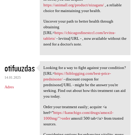
https://animall.org/product/nizagara/
, a reliable
choice for maintaining your health.
Uncover your path to better health through
obtaining
[URL=
https://chicagosfinestccl.com/levitra-
tablets/
- levitra[/URL - , now available without the
need for a doctor's note.
otifuuzdas
Looking for a way to fight against your condition?
Looking for a way to fight
[URL=
https://hiblogging.com/best-price-
14.01.2025
prednisone/
- discount coupon for
prednisone[/URL - might be the answer you're
Adres
seeking. Find out about how this treatment can aid
you today.
Order your treatment easily; acquire <a
href="
https://karachigo.com/drugs/amoxil-
1000mg/">order
amoxil 500 tab</a> from trusted
sources.
Considering options for enhancing vitality, many