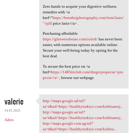
Zero hassle to acquire your digestive wellness
remedies with <a
href="
https://breathejphotography.com/item/lasix/
">pill
price lasix</a> .
Purchasing affordable
https://glenwoodwine.com/zoloft/
has never been
easier, with numerous options available online.
Secure your well-being today by opting for the
best deal.
To secure the best price on <a
href=
https://1485triclub.com/drugs/propecia/>pro
pecia</a>
, browse our webpage.
valerie
http://maps.google.ad/url?
http://maps.google.ad/url?sa
sa=t&url=https://healthyturkiye.com/kohlearnoj...
14.01.2025
http://maps.google.ae/url?
sa=t&url=https://healthyturkiye.com/kohlearnoj...
Adres
http://maps.google.com.ag/url?
sa=t&url=https://healthyturkiye.com/kohlea...