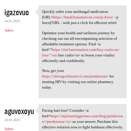
igazevuo
Quickly order your antifungal medication
Quickly order your antifungal
[URL=
https://frankfortamerican.com/p-force/
- p
14.01.2025
force[/URL - with just a click for efficient relief.
Adres
Optimize your health and wellness journey by
checking out our all-encompassing selection of
affordable treatment options. Find <a
href="
https://tier1automation.com/buy-cialis-on-
line/">on
line cialis</a> to boost your vitality
efficiently and confidently.
Now, get your
https://chicagosfinestccl.com/prednisone/
for
treating HIV by visiting our online pharmacy
today.
aguvoxoyu
Facing hair loss? Consider <a
Facing hair loss? Consider <a
href=
https://atplearningpromo.com/drug/prednison
14.01.2025
e/>prednisone</a>
as your answer. Purchase this
effective solution now to fight baldness effectively.
Adres