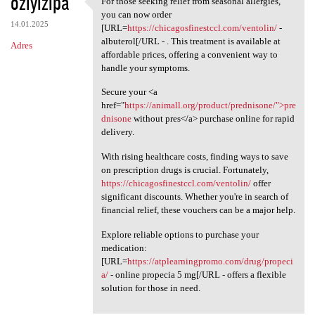
oziyizipa
For those seeking relief from seasonal allergies,
For those seeking relief from
o
you can now order
14.01.2025
m
[URL=
https://chicagosfinestccl.com/ventolin/
-
albuterol[/URL - . This treatment is available at
Adres
e
affordable prices, offering a convenient way to
n
handle your symptoms.
t
Secure your <a
href="
https://animall.org/product/prednisone/">pre
a
dnisone
without pres</a> purchase online for rapid
r
delivery.
z
With rising healthcare costs, finding ways to save
e
on prescription drugs is crucial. Fortunately,
https://chicagosfinestccl.com/ventolin/
offer
significant discounts. Whether you're in search of
financial relief, these vouchers can be a major help.
Explore reliable options to purchase your
medication:
[URL=
https://atplearningpromo.com/drug/propeci
a/
- online propecia 5 mg[/URL - offers a flexible
solution for those in need.