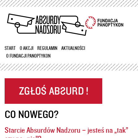
Przejdź
do
treści
START
O AKCJI
REGULAMIN
AKTUALNOŚCI
O FUNDACJI PANOPTYKON
CO NOWEGO?
Starcie Absurdów Nadzoru – jesteś na „tak”