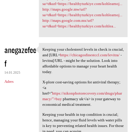
sa=t&url=https://healthyturkiye.com/kohlearnoj...
http://maps.google.mw/url?
sa=t&url=https://healthyturkiye.com/kohlearnoj...
http://maps.google.com.mx/url?
sa=t&url=https://healthyturkiye.com/kohlea...
anegazefee
Keeping your cholesterol levels in check is crucial,
Keeping your cholesterol
and [URL=
https://chicagosfinestccl.com/levitra/
-
f
levitra[/URL - might be the solution. Look into
affordable options to manage your heart health
today.
14.01.2025
Adres
X-plore cost-saving options for antiviral therapy;
<a
href="
https://nikonphotorecovery.com/drugs/phar
macy/">buy
pharmacy uk</a> is your gateway to
economical medical treatment.
Keeping your health in top condition is crucial;
hence, managing your fluid levels with water pills
is key to preventing related health issues. For those
in need, you can acquire