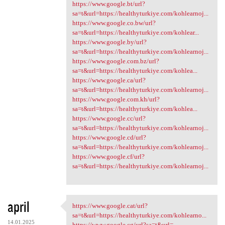
https://www.google.bt/url?
sa=t&url=https://healthyturkiye.com/kohlearnoj...
https://www.google.co.bw/url?
sa=t&url=https://healthyturkiye.com/kohlear...
https://www.google.by/url?
sa=t&url=https://healthyturkiye.com/kohlearnoj...
https://www.google.com.bz/url?
sa=t&url=https://healthyturkiye.com/kohlea...
https://www.google.ca/url?
sa=t&url=https://healthyturkiye.com/kohlearnoj...
https://www.google.com.kh/url?
sa=t&url=https://healthyturkiye.com/kohlea...
https://www.google.cc/url?
sa=t&url=https://healthyturkiye.com/kohlearnoj...
https://www.google.cd/url?
sa=t&url=https://healthyturkiye.com/kohlearnoj...
https://www.google.cf/url?
sa=t&url=https://healthyturkiye.com/kohlearnoj...
april
https://www.google.cat/url?
https://www.google.cat/url?sa
sa=t&url=https://healthyturkiye.com/kohlearno...
14.01.2025
https://www.google.cg/url?sa=t&url=