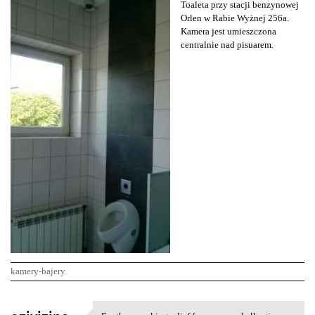
Toaleta przy stacji benzynowej
Orlen w Rabie Wyżnej 256a.
Kamera jest umieszczona
centralnie nad pisuarem.
kamery-bajery
K