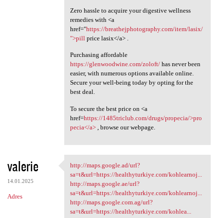
Zero hassle to acquire your digestive wellness
remedies with <a
href="
https://breathejphotography.com/item/lasix/
">pill
price lasix</a> .
Purchasing affordable
https://glenwoodwine.com/zoloft/
has never been
easier, with numerous options available online.
Secure your well-being today by opting for the
best deal.
To secure the best price on <a
href=
https://1485triclub.com/drugs/propecia/>pro
pecia</a>
, browse our webpage.
valerie
http://maps.google.ad/url?
http://maps.google.ad/url?sa
sa=t&url=https://healthyturkiye.com/kohlearnoj...
14.01.2025
http://maps.google.ae/url?
sa=t&url=https://healthyturkiye.com/kohlearnoj...
Adres
http://maps.google.com.ag/url?
sa=t&url=https://healthyturkiye.com/kohlea...