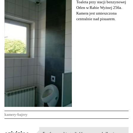
Toaleta przy stacji benzynowej
Orlen w Rabie Wyżnej 256a.
Kamera jest umieszczona
centralnie nad pisuarem.
kamery-bajery
K