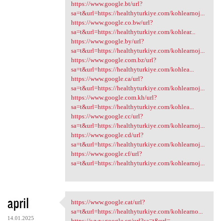
https://www.google.bt/url?
sa=t&url=https://healthyturkiye.com/kohlearnoj...
https://www.google.co.bw/url?
sa=t&url=https://healthyturkiye.com/kohlear...
https://www.google.by/url?
sa=t&url=https://healthyturkiye.com/kohlearnoj...
https://www.google.com.bz/url?
sa=t&url=https://healthyturkiye.com/kohlea...
https://www.google.ca/url?
sa=t&url=https://healthyturkiye.com/kohlearnoj...
https://www.google.com.kh/url?
sa=t&url=https://healthyturkiye.com/kohlea...
https://www.google.cc/url?
sa=t&url=https://healthyturkiye.com/kohlearnoj...
https://www.google.cd/url?
sa=t&url=https://healthyturkiye.com/kohlearnoj...
https://www.google.cf/url?
sa=t&url=https://healthyturkiye.com/kohlearnoj...
april
https://www.google.cat/url?
https://www.google.cat/url?sa
sa=t&url=https://healthyturkiye.com/kohlearno...
14.01.2025
https://www.google.cg/url?sa=t&url=