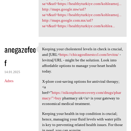
sa=t&url=https://healthyturkiye.com/kohlearnoj...
http://maps.google.mw/url?
sa=t&url=https://healthyturkiye.com/kohlearnoj...
http://maps.google.com.mx/url?
sa=t&url=https://healthyturkiye.com/kohlea...
anegazefee
Keeping your cholesterol levels in check is crucial,
Keeping your cholesterol
and [URL=
https://chicagosfinestccl.com/levitra/
-
f
levitra[/URL - might be the solution. Look into
affordable options to manage your heart health
today.
14.01.2025
Adres
X-plore cost-saving options for antiviral therapy;
<a
href="
https://nikonphotorecovery.com/drugs/phar
macy/">buy
pharmacy uk</a> is your gateway to
economical medical treatment.
Keeping your health in top condition is crucial;
hence, managing your fluid levels with water pills
is key to preventing related health issues. For those
in need, you can acquire