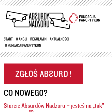
Przejdź
do
treści
START
O AKCJI
REGULAMIN
AKTUALNOŚCI
O FUNDACJI PANOPTYKON
CO NOWEGO?
Starcie Absurdów Nadzoru – jesteś na „tak”