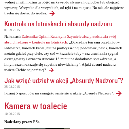
wolnej chwili można tu pójść na kawę, do słynnych ogrodów lub obejrzeć
wystawę. Wszystko dla wszystkich, od ręki i na miejscu. No tak, ale najpierw
trzeba się dostać do środka.
Kontrole na lotniskach i absurdy nadzoru
01.09.2015
Na łamach
Dziennika Opinii, Katarzyna Szymielewicz przedstawia swój
absurd nadzoru – kontrole na lotniskach
: „Dokładnie ten sam przedmiot –
ładowarka, kawałek kabla, but na podwyższonej podeszwie, pasek, kawałek
metalu gdzieś przy ciele, czy coś w kształcie tuby – raz uruchamia sygnał
ostrzegawczy i oznacza stracone 15 minut na dodatkowe sprawdzenie, a
innym razem okazuje się zupełnie niewidzialny”. A jaki absurd nadzoru
uwiera Ciebie najbardziej?
Jak wziąć udział w akcji „Absurdy Nadzoru"?
25.08.2015
Poznaj 5 sposobów na zaangażowanie się w akcję „Absurdy Nadzoru".
Kamera w toalecie
10.09.2015
Nadesłany przez:
F.Sz