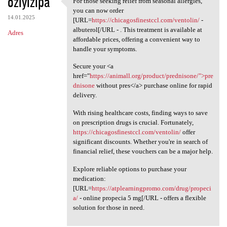
oziyizipa
For those seeking relief from seasonal allergies,
For those seeking relief from
o
you can now order
14.01.2025
m
[URL=
https://chicagosfinestccl.com/ventolin/
-
albuterol[/URL - . This treatment is available at
Adres
e
affordable prices, offering a convenient way to
n
handle your symptoms.
t
Secure your <a
href="
https://animall.org/product/prednisone/">pre
a
dnisone
without pres</a> purchase online for rapid
r
delivery.
z
With rising healthcare costs, finding ways to save
e
on prescription drugs is crucial. Fortunately,
https://chicagosfinestccl.com/ventolin/
offer
significant discounts. Whether you're in search of
financial relief, these vouchers can be a major help.
Explore reliable options to purchase your
medication:
[URL=
https://atplearningpromo.com/drug/propeci
a/
- online propecia 5 mg[/URL - offers a flexible
solution for those in need.