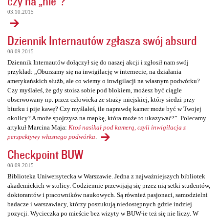
czy na „nie”?
03.10.2015
Dziennik Internautów zgłasza swój absurd
08.09.2015
Dziennik Internautów dołączył się do naszej akcji i zgłosił nam swój
przykład: „Oburzamy się na inwigilację w internecie, na działania
amerykańskich służb, ale co wiemy o inwigilacji na własnym podwórku?
Czy myślałeś, że gdy stoisz sobie pod blokiem, możesz być ciągle
obserwowany np. przez człowieka ze straży miejskiej, który siedzi przy
biurku i pije kawę? Czy myślałeś, ile naprawdę kamer może być w Twojej
okolicy? A może spojrzysz na mapkę, która może to ukazywać?”. Polecamy
artykuł Marcina Maja:
Ktoś nasikał pod kamerą, czyli inwigilacja z
perspektywy własnego podwórka
.
Checkpoint BUW
08.09.2015
Biblioteka Uniwersytecka w Warszawie. Jedna z najważniejszych bibliotek
akademickich w stolicy. Codziennie przewijają się przez nią setki studentów,
doktorantów i pracowników naukowych. Są również pasjonaci, samodzielni
badacze i warszawiacy, którzy poszukują niedostępnych gdzie indziej
pozycji. Wycieczka po mieście bez wizyty w BUW-ie też się nie liczy. W