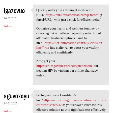
igazevuo
Quickly order your antifungal medication
Quickly order your antifungal
[URL=
https://frankfortamerican.com/p-force/
- p
14.01.2025
force[/URL - with just a click for efficient relief.
Adres
Optimize your health and wellness journey by
checking out our all-encompassing selection of
affordable treatment options. Find <a
href="
https://tier1automation.com/buy-cialis-on-
line/">on
line cialis</a> to boost your vitality
efficiently and confidently.
Now, get your
https://chicagosfinestccl.com/prednisone/
for
treating HIV by visiting our online pharmacy
today.
aguvoxoyu
Facing hair loss? Consider <a
Facing hair loss? Consider <a
href=
https://atplearningpromo.com/drug/prednison
14.01.2025
e/>prednisone</a>
as your answer. Purchase this
effective solution now to fight baldness effectively.
Adres