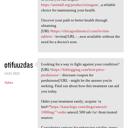
https://animall.org/product/nizagara/
, a reliable
choice for maintaining your health.
Uncover your path to better health through
obtaining
[URL=
https://chicagosfinestccl.com/levitra-
tablets/
- levitra[/URL - , now available without the
need for a doctor's note.
otifuuzdas
Looking for a way to fight against your condition?
Looking for a way to fight
[URL=
https://hiblogging.com/best-price-
14.01.2025
prednisone/
- discount coupon for
prednisone[/URL - might be the answer you're
Adres
seeking. Find out about how this treatment can aid
you today.
Order your treatment easily; acquire <a
href="
https://karachigo.com/drugs/amoxil-
1000mg/">order
amoxil 500 tab</a> from trusted
sources.
Considering options for enhancing vitality, many