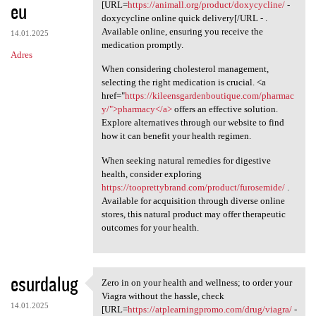
eu
[URL=
https://animall.org/product/doxycycline/
-
doxycycline online quick delivery[/URL - .
Available online, ensuring you receive the
14.01.2025
medication promptly.
Adres
When considering cholesterol management,
selecting the right medication is crucial. <a
href="
https://kileensgardenboutique.com/pharmac
y/">pharmacy</a>
offers an effective solution.
Explore alternatives through our website to find
how it can benefit your health regimen.
When seeking natural remedies for digestive
health, consider exploring
https://tooprettybrand.com/product/furosemide/
.
Available for acquisition through diverse online
stores, this natural product may offer therapeutic
outcomes for your health.
esurdalug
Zero in on your health and wellness; to order your
Zero in on your health and
Viagra without the hassle, check
14.01.2025
[URL=
https://atplearningpromo.com/drug/viagra/
-