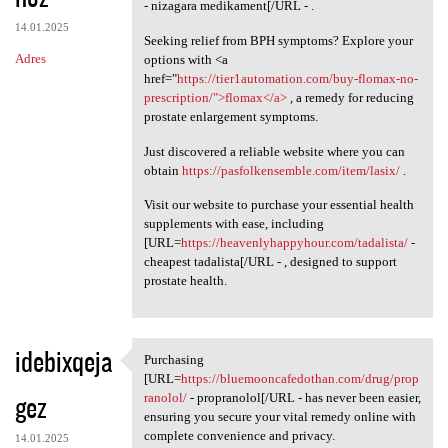
- nizagara medikament[/URL - .
14.01.2025
Seeking relief from BPH symptoms? Explore your
Adres
options with <a
href="
https://tier1automation.com/buy-flomax-no-
prescription/">flomax</a>
, a remedy for reducing
prostate enlargement symptoms.
Just discovered a reliable website where you can
obtain
https://pasfolkensemble.com/item/lasix/
.
Visit our website to purchase your essential health
supplements with ease, including
[URL=
https://heavenlyhappyhour.com/tadalista/
-
cheapest tadalista[/URL - , designed to support
prostate health.
idebixqeja
Purchasing
Purchasing [URL=https:/
[URL=
https://bluemooncafedothan.com/drug/prop
gez
ranolol/
- propranolol[/URL - has never been easier,
ensuring you secure your vital remedy online with
complete convenience and privacy.
14.01.2025