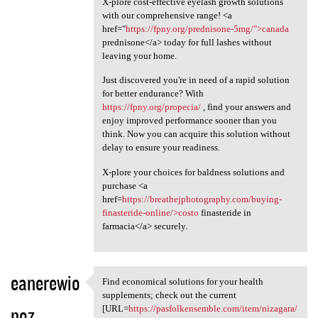
X-plore cost-effective eyelash growth solutions
with our comprehensive range! <a
href="
https://fpny.org/prednisone-5mg/">canada
prednisone</a> today for full lashes without
leaving your home.
Just discovered you're in need of a rapid solution
for better endurance? With
https://fpny.org/propecia/
, find your answers and
enjoy improved performance sooner than you
think. Now you can acquire this solution without
delay to ensure your readiness.
X-plore your choices for baldness solutions and
purchase <a
href=
https://breathejphotography.com/buying-
finasteride-online/>costo
finasteride in
farmacia</a> securely.
eanerewio
Find economical solutions for your health
Find economical solutions for
supplements; check out the current
noz
[URL=
https://pasfolkensemble.com/item/nizagara/