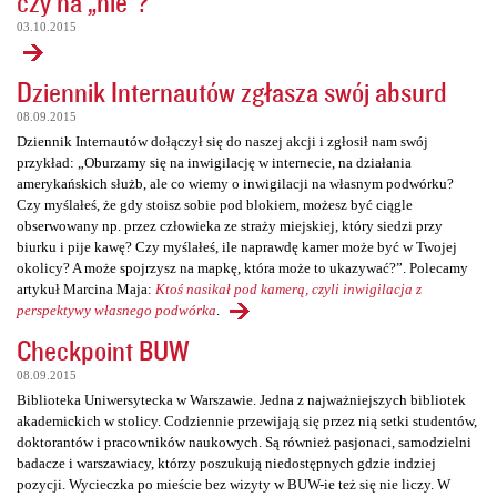
czy na „nie”?
03.10.2015
Dziennik Internautów zgłasza swój absurd
08.09.2015
Dziennik Internautów dołączył się do naszej akcji i zgłosił nam swój
przykład: „Oburzamy się na inwigilację w internecie, na działania
amerykańskich służb, ale co wiemy o inwigilacji na własnym podwórku?
Czy myślałeś, że gdy stoisz sobie pod blokiem, możesz być ciągle
obserwowany np. przez człowieka ze straży miejskiej, który siedzi przy
biurku i pije kawę? Czy myślałeś, ile naprawdę kamer może być w Twojej
okolicy? A może spojrzysz na mapkę, która może to ukazywać?”. Polecamy
artykuł Marcina Maja:
Ktoś nasikał pod kamerą, czyli inwigilacja z
perspektywy własnego podwórka
.
Checkpoint BUW
08.09.2015
Biblioteka Uniwersytecka w Warszawie. Jedna z najważniejszych bibliotek
akademickich w stolicy. Codziennie przewijają się przez nią setki studentów,
doktorantów i pracowników naukowych. Są również pasjonaci, samodzielni
badacze i warszawiacy, którzy poszukują niedostępnych gdzie indziej
pozycji. Wycieczka po mieście bez wizyty w BUW-ie też się nie liczy. W