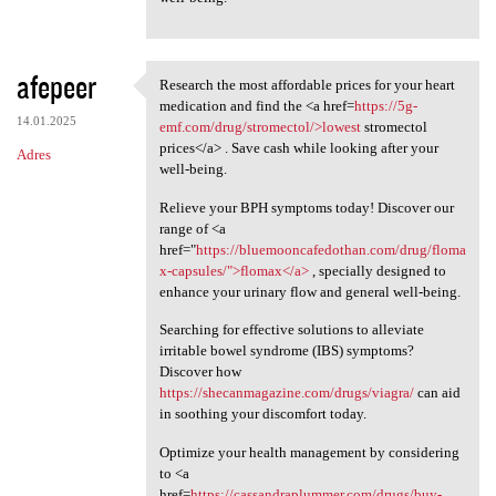
afepeer
Research the most affordable prices for your heart
Research the most affordable
medication and find the <a href=
https://5g-
14.01.2025
emf.com/drug/stromectol/>lowest
stromectol
prices</a> . Save cash while looking after your
Adres
well-being.
Relieve your BPH symptoms today! Discover our
range of <a
href="
https://bluemooncafedothan.com/drug/floma
x-capsules/">flomax</a>
, specially designed to
enhance your urinary flow and general well-being.
Searching for effective solutions to alleviate
irritable bowel syndrome (IBS) symptoms?
Discover how
https://shecanmagazine.com/drugs/viagra/
can aid
in soothing your discomfort today.
Optimize your health management by considering
to <a
href=
https://cassandraplummer.com/drugs/buy-