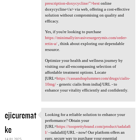
prescription-doxycycline/">best
online
doxycycline</a> via web, offering a cost-effective
solution without compromising on quality and
efficacy.
Yes, if you're looking to purchase
https://minimallyinvasivesurgerymis.com/order-
retin-a/
, think about exploring our dependable
resource.
Optimize your health and wellness journey by
visiting our all-encompassing selection of
affordable treatment options. Locate
[URL=
https://cassandraplummer.com/drugs/cialis-
10mg/
- generic cialis from india[/URL - to
enhance your vitality efficiently and confidently.
ejicuremat
Looking for a reliable solution to enhance your
Looking for a reliable
performance? Obtain your
ke
[URL=
https://tooprettybrand.com/product/tadalafi
l/
- tadalafil[/URL - now! Our platform offers an
easy, secure way to purchase your essential
14.01.2025