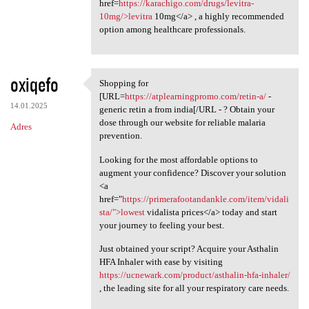
href=
https://karachigo.com/drugs/levitra-
10mg/>levitra
10mg</a> , a highly recommended
option among healthcare professionals.
oxiqefo
Shopping for
Shopping for [URL=https:/
[URL=
https://atplearningpromo.com/retin-a/
-
14.01.2025
generic retin a from india[/URL - ? Obtain your
dose through our website for reliable malaria
Adres
prevention.
Looking for the most affordable options to
augment your confidence? Discover your solution
<a
href="
https://primerafootandankle.com/item/vidali
sta/">lowest
vidalista prices</a> today and start
your journey to feeling your best.
Just obtained your script? Acquire your Asthalin
HFA Inhaler with ease by visiting
https://ucnewark.com/product/asthalin-hfa-inhaler/
, the leading site for all your respiratory care needs.