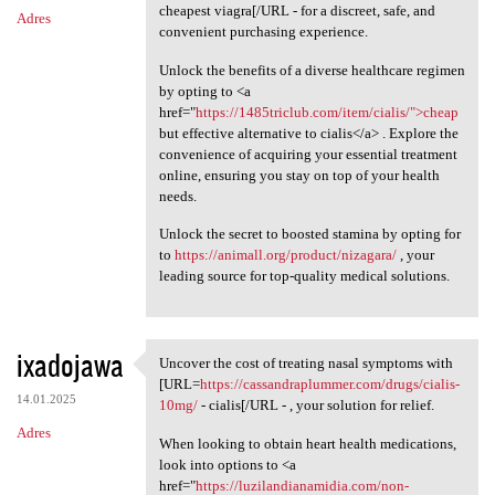
cheapest viagra[/URL - for a discreet, safe, and
Adres
convenient purchasing experience.
Unlock the benefits of a diverse healthcare regimen
by opting to <a
href="
https://1485triclub.com/item/cialis/">cheap
but effective alternative to cialis</a> . Explore the
convenience of acquiring your essential treatment
online, ensuring you stay on top of your health
needs.
Unlock the secret to boosted stamina by opting for
to
https://animall.org/product/nizagara/
, your
leading source for top-quality medical solutions.
ixadojawa
Uncover the cost of treating nasal symptoms with
Uncover the cost of treating
[URL=
https://cassandraplummer.com/drugs/cialis-
14.01.2025
10mg/
- cialis[/URL - , your solution for relief.
Adres
When looking to obtain heart health medications,
look into options to <a
href="
https://luzilandianamidia.com/non-