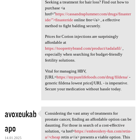
Seeking a treatment for hair loss? Find out how to
purchase <a
href="
https://cassandraplummer.com/drugs/finaster
ide/">finasteride
online free</a> , a effective
method to fight balding securely.
Prices for Corion injections are surprisingly
affordable at
https://tooprettybrand.com/product/tadalafil/
,
especially when searching for budget-friendly
fertility solutions.
Vital for managing HBV,
[URL=
https://mypurelifefoods.com/drug/fildena/
-
generic fildena lowest price[/URL - is imperative.
Secure your medication without hassle today.
avoxeukab
Considering the vast array of treatments for
Considering the vast array of
prostate cancer, finding an affordable option can be
apo
daunting. For those in search of a cost-effective
solution, <a href=
https://embroidery-fun.com/retin-
a/>cheap
retin a</a> presents a viable option. This
14.01.2025