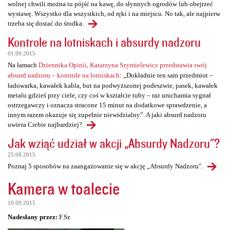
wolnej chwili można tu pójść na kawę, do słynnych ogrodów lub obejrzeć
wystawę. Wszystko dla wszystkich, od ręki i na miejscu. No tak, ale najpierw
trzeba się dostać do środka.
Kontrole na lotniskach i absurdy nadzoru
01.09.2015
Na łamach
Dziennika Opinii, Katarzyna Szymielewicz przedstawia swój
absurd nadzoru – kontrole na lotniskach
: „Dokładnie ten sam przedmiot –
ładowarka, kawałek kabla, but na podwyższonej podeszwie, pasek, kawałek
metalu gdzieś przy ciele, czy coś w kształcie tuby – raz uruchamia sygnał
ostrzegawczy i oznacza stracone 15 minut na dodatkowe sprawdzenie, a
innym razem okazuje się zupełnie niewidzialny”. A jaki absurd nadzoru
uwiera Ciebie najbardziej?
Jak wziąć udział w akcji „Absurdy Nadzoru"?
25.08.2015
Poznaj 5 sposobów na zaangażowanie się w akcję „Absurdy Nadzoru".
Kamera w toalecie
10.09.2015
Nadesłany przez:
F.Sz