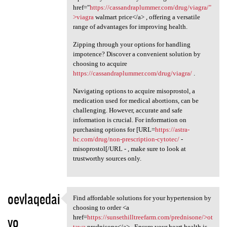
href="
https://cassandraplummer.com/drug/viagra/"
>viagra
walmart price</a> , offering a versatile
range of advantages for improving health.
Zipping through your options for handling
impotence? Discover a convenient solution by
choosing to acquire
https://cassandraplummer.com/drug/viagra/
.
Navigating options to acquire misoprostol, a
medication used for medical abortions, can be
challenging. However, accurate and safe
information is crucial. For information on
purchasing options for [URL=
https://astra-
hc.com/drug/non-prescription-cytotec/
-
misoprostol[/URL - , make sure to look at
trustworthy sources only.
oevlaqedai
Find affordable solutions for your hypertension by
Find affordable solutions for
choosing to order <a
yo
href=
https://sunsethilltreefarm.com/prednisone/>ot
tawa
prednisone</a> . Ensure your heart health is