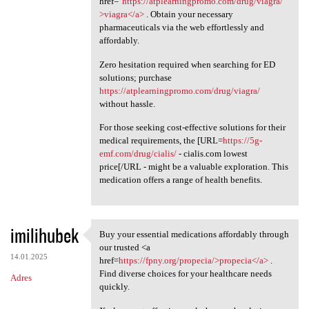
href="
https://atplearningpromo.com/drug/viagra/"
>viagra</a>
. Obtain your necessary
pharmaceuticals via the web effortlessly and
affordably.
Zero hesitation required when searching for ED
solutions; purchase
https://atplearningpromo.com/drug/viagra/
without hassle.
For those seeking cost-effective solutions for their
medical requirements, the [URL=
https://5g-
emf.com/drug/cialis/
- cialis.com lowest
price[/URL - might be a valuable exploration. This
medication offers a range of health benefits.
imilihubek
Buy your essential medications affordably through
Buy your essential
our trusted <a
14.01.2025
href=
https://fpny.org/propecia/>propecia</a>
.
Find diverse choices for your healthcare needs
Adres
quickly.