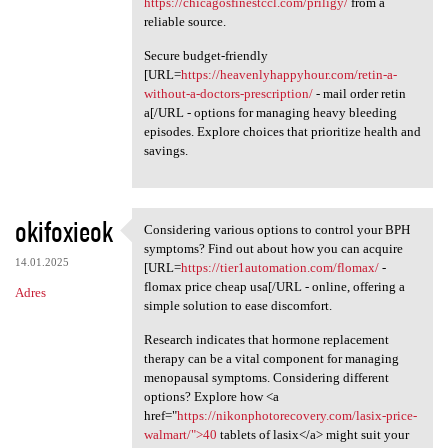
https://chicagosfinestccl.com/priligy/
from a
reliable source.
Secure budget-friendly
[URL=
https://heavenlyhappyhour.com/retin-a-
without-a-doctors-prescription/
- mail order retin
a[/URL - options for managing heavy bleeding
episodes. Explore choices that prioritize health and
savings.
okifoxieok
Considering various options to control your BPH
Considering various options
symptoms? Find out about how you can acquire
14.01.2025
[URL=
https://tier1automation.com/flomax/
-
flomax price cheap usa[/URL - online, offering a
Adres
simple solution to ease discomfort.
Research indicates that hormone replacement
therapy can be a vital component for managing
menopausal symptoms. Considering different
options? Explore how <a
href="
https://nikonphotorecovery.com/lasix-price-
walmart/">40
tablets of lasix</a> might suit your