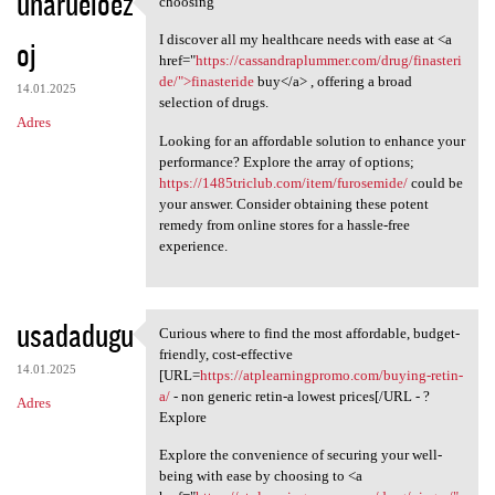
unarueloez
choosing
choosing
o
I discover all my healthcare needs with ease at <a
oj
m
href="
https://cassandraplummer.com/drug/finasteri
e
de/">finasteride
buy</a> , offering a broad
14.01.2025
selection of drugs.
n
Adres
t
Looking for an affordable solution to enhance your
performance? Explore the array of options;
a
https://1485triclub.com/item/furosemide/
could be
r
your answer. Consider obtaining these potent
remedy from online stores for a hassle-free
z
experience.
e
usadadugu
Curious where to find the most affordable, budget-
Curious where to find the
friendly, cost-effective
14.01.2025
[URL=
https://atplearningpromo.com/buying-retin-
a/
- non generic retin-a lowest prices[/URL - ?
Adres
Explore
Explore the convenience of securing your well-
being with ease by choosing to <a