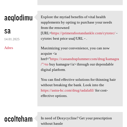
aeqlodimu
Explore the myriad benefits of vital health
Explore the myriad benefits
supplements by opting to purchase your needs
sa
from the renowned
[URL=
https://primerafootandankle.com/cytotec/
-
cytotec best price usa[/URL - .
14.01.2025
Adres
Maximizing your convenience, you can now
acquire <a
href="
https://cassandraplummer.com/drug/kamagra
/">to
buy kamagra</a> through our dependable
digital platform.
You can find effective solutions for thinning hair
without breaking the bank. Look into the
https://astra-hc.com/drug/tadalafil/
for cost-
effective options.
ocolteham
In need of Doxycycline? Get your prescription
In need of Doxycycline? Get
without hassle