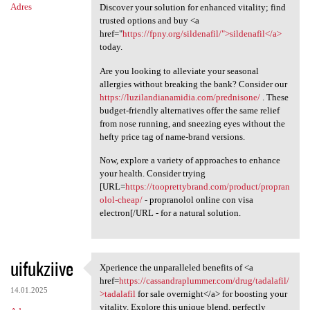
Adres
Discover your solution for enhanced vitality; find
trusted options and buy <a
href="
https://fpny.org/sildenafil/">sildenafil</a>
today.
Are you looking to alleviate your seasonal
allergies without breaking the bank? Consider our
https://luzilandianamidia.com/prednisone/
. These
budget-friendly alternatives offer the same relief
from nose running, and sneezing eyes without the
hefty price tag of name-brand versions.
Now, explore a variety of approaches to enhance
your health. Consider trying
[URL=
https://tooprettybrand.com/product/propran
olol-cheap/
- propranolol online con visa
electron[/URL - for a natural solution.
uifukziive
Xperience the unparalleled benefits of <a
Xperience the unparalleled
href=
https://cassandraplummer.com/drug/tadalafil/
14.01.2025
>tadalafil
for sale overnight</a> for boosting your
vitality. Explore this unique blend, perfectly