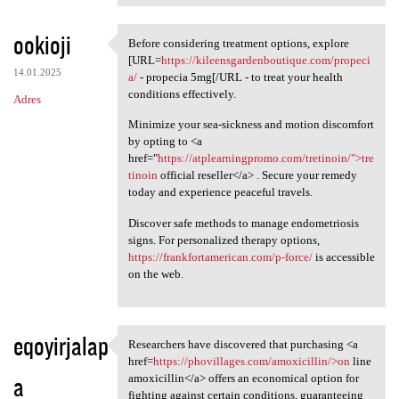
ookioji
Before considering treatment options, explore
Before considering treatment
[URL=
https://kileensgardenboutique.com/propeci
14.01.2025
a/
- propecia 5mg[/URL - to treat your health
conditions effectively.
Adres
Minimize your sea-sickness and motion discomfort
by opting to <a
href="
https://atplearningpromo.com/tretinoin/">tre
tinoin
official reseller</a> . Secure your remedy
today and experience peaceful travels.
Discover safe methods to manage endometriosis
signs. For personalized therapy options,
https://frankfortamerican.com/p-force/
is accessible
on the web.
eqoyirjalap
Researchers have discovered that purchasing <a
Researchers have discovered
href=
https://phovillages.com/amoxicillin/>on
line
a
amoxicillin</a> offers an economical option for
fighting against certain conditions, guaranteeing