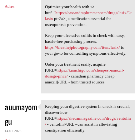
Adres
Optimize your health with <a
href="
https://cassandraplummer.com/drugs/lasix/">
lasix
pt</a> , a medication essential for
osteoporosis prevention.
Keep your ulcerative colitis in check with easy,
hassle-free purchasing process.
https://breathejphotography.com/item/lasix/
is
your go-to for controlling symptoms effectively.
Order your treatment easily; acquire
[URL=
https://karachigo.com/cheapest-amoxil-
dosage-price/
- canadian pharmacy cheap
amoxil[/URL - from trusted sources.
auumayom
Keeping your digestive system in check is crucial;
Keeping your digestive system
discover how
gu
[URL=
https://shecanmagazine.com/drugs/ventolin
/
- ventolin[/URL - can assist in alleviating
constipation efficiently.
14.01.2025