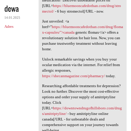
medication? Discover unbeatable prices on
dewa
[URL=
https://bluemooncafedothan.com/drug/stro
mectol/
- 6 buy stromectol[/URL - now.
14.01.2025
Just unveiled: <a
Adres
href="
https://bluemooncafedothan.com/drug/floma
x-capsules/">canada
generic flomax</a> offers a
revolutionary solution for hair loss. Now, you can
purchase trustworthy treatment without leaving
home.
Unlock remarkable savings when you buy your
ocular medication via the internet. For relief from
allergic responses,
https://shecanmagazine.com/pharmacy/
today.
Researching affordable treatments for depression?
Look no further. Discover the most cost-effective
options and order your supply of amitriptyline
today. Click
[URL=
https://downtowndrugofhillsboro.com/drug
s/amitriptyline/
- buy amitriptyline online
canada[/URL - for unbeatable deals and
comprehensive support on your journey towards
well-being.