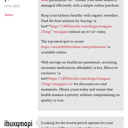
managed efficiently with a simple online purchase.
14.01.2025
Adres
Keep your kidneys healthy with organic remedies.
Find the best solution by buying <a
href="
https://1485triclub.com/drugs/nizagara-
25mg/">nizagara
without an rx</a> today.
The top-rated spot to secure
https://sunsethilltreefarm.com/prednisone/
is
available online.
With savings on healthcare paramount, accessing
necessary medications affordably is key. Discover
exclusive <a
href=
https://1485triclub.com/drugs/nizagara-
25mg/>nizagara</a>
for discounts on vital
treatments. Obtain yours today and ensure that
health remains a priority without compromising on
quality or cost.
ibuxqmopi
Looking for the lowest-priced options for your
Looking for the lowest-priced