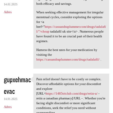
both efficacy and savings.
14.01.2025
Adres
When seeking effective management for irregular
menstrual cycles, consider exploring the options
for <a
href="
https://cassandraplummer.com/drugs/tadalafi
l/">cheap
tadalafil uk site</a> . Numerous people
have found it to be an crucial part of their health
regimen.
Harness the best rates for your medication by
visiting the
https://cassandraplummer.com/drugs/tadalafil/
.
gupxehmac
Pain relief doesn't have to be costly or complex.
Pain relief doesn't have to
Discover affordable options for your discomfort
evac
and explore
[URL=
https://1485triclub.com/drugs/retin-a/
-
retin a canadian pharmacy[/URL - . Whether you're
14.01.2025
facing slight discomfort or more significant
Adres
conditions, seek the relief you need without
overspending.