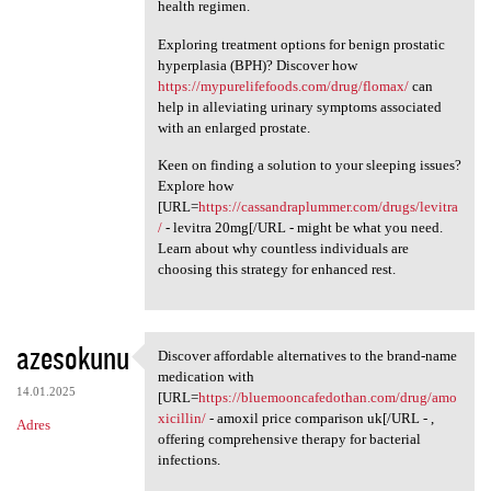
health regimen.
Exploring treatment options for benign prostatic
hyperplasia (BPH)? Discover how
https://mypurelifefoods.com/drug/flomax/
can
help in alleviating urinary symptoms associated
with an enlarged prostate.
Keen on finding a solution to your sleeping issues?
Explore how
[URL=
https://cassandraplummer.com/drugs/levitra
/
- levitra 20mg[/URL - might be what you need.
Learn about why countless individuals are
choosing this strategy for enhanced rest.
azesokunu
Discover affordable alternatives to the brand-name
Discover affordable
medication with
14.01.2025
[URL=
https://bluemooncafedothan.com/drug/amo
xicillin/
- amoxil price comparison uk[/URL - ,
Adres
offering comprehensive therapy for bacterial
infections.