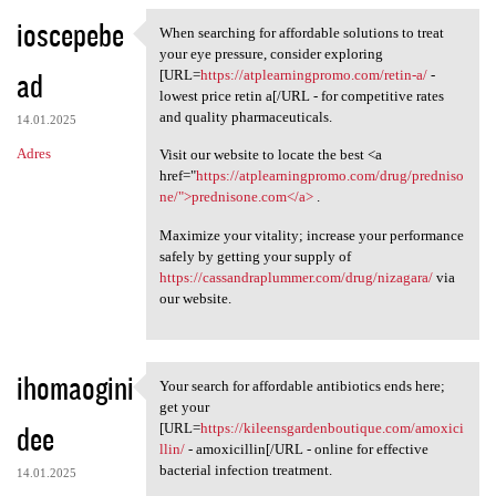
ioscepebe
When searching for affordable solutions to treat
When searching for affordable
your eye pressure, consider exploring
ad
[URL=
https://atplearningpromo.com/retin-a/
-
lowest price retin a[/URL - for competitive rates
and quality pharmaceuticals.
14.01.2025
Adres
Visit our website to locate the best <a
href="
https://atplearningpromo.com/drug/predniso
ne/">prednisone.com</a>
.
Maximize your vitality; increase your performance
safely by getting your supply of
https://cassandraplummer.com/drug/nizagara/
via
our website.
ihomaogini
Your search for affordable antibiotics ends here;
Your search for affordable
get your
dee
[URL=
https://kileensgardenboutique.com/amoxici
llin/
- amoxicillin[/URL - online for effective
bacterial infection treatment.
14.01.2025