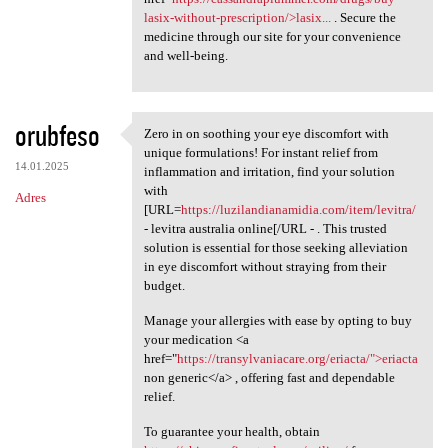
lasix-without-prescription/>lasix...
. Secure the
medicine through our site for your convenience
and well-being.
orubfeso
Zero in on soothing your eye discomfort with
Zero in on soothing your eye
unique formulations! For instant relief from
14.01.2025
inflammation and irritation, find your solution
with
Adres
[URL=
https://luzilandianamidia.com/item/levitra/
- levitra australia online[/URL - . This trusted
solution is essential for those seeking alleviation
in eye discomfort without straying from their
budget.
Manage your allergies with ease by opting to buy
your medication <a
href="
https://transylvaniacare.org/eriacta/">eriacta
non generic</a> , offering fast and dependable
relief.
To guarantee your health, obtain