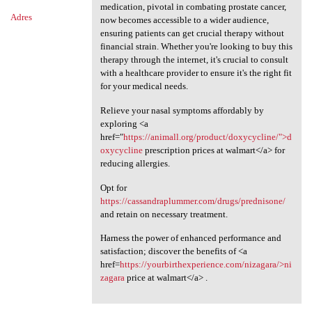
medication, pivotal in combating prostate cancer,
Adres
now becomes accessible to a wider audience,
ensuring patients can get crucial therapy without
financial strain. Whether you're looking to buy this
therapy through the internet, it's crucial to consult
with a healthcare provider to ensure it's the right fit
for your medical needs.
Relieve your nasal symptoms affordably by
exploring <a
href="
https://animall.org/product/doxycycline/">d
oxycycline
prescription prices at walmart</a> for
reducing allergies.
Opt for
https://cassandraplummer.com/drugs/prednisone/
and retain on necessary treatment.
Harness the power of enhanced performance and
satisfaction; discover the benefits of <a
href=
https://yourbirthexperience.com/nizagara/>ni
zagara
price at walmart</a> .