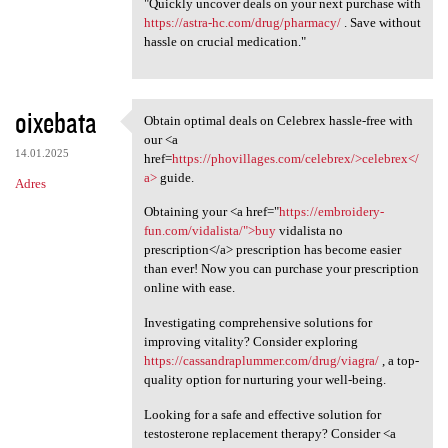
"Quickly uncover deals on your next purchase with
https://astra-hc.com/drug/pharmacy/
. Save without
hassle on crucial medication."
oixebata
Obtain optimal deals on Celebrex hassle-free with
Obtain optimal deals on
our <a
14.01.2025
href=
https://phovillages.com/celebrex/>celebrex</
a>
guide.
Adres
Obtaining your <a href="
https://embroidery-
fun.com/vidalista/">buy
vidalista no
prescription</a> prescription has become easier
than ever! Now you can purchase your prescription
online with ease.
Investigating comprehensive solutions for
improving vitality? Consider exploring
https://cassandraplummer.com/drug/viagra/
, a top-
quality option for nurturing your well-being.
Looking for a safe and effective solution for
testosterone replacement therapy? Consider <a