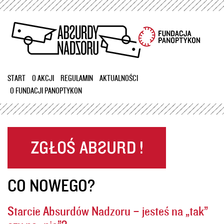
Przejdź
do
treści
START
O AKCJI
REGULAMIN
AKTUALNOŚCI
O FUNDACJI PANOPTYKON
CO NOWEGO?
Starcie Absurdów Nadzoru – jesteś na „tak”