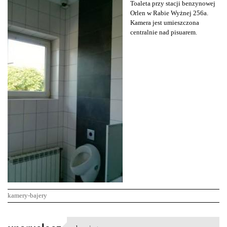
Toaleta przy stacji benzynowej
Orlen w Rabie Wyżnej 256a.
Kamera jest umieszczona
centralnie nad pisuarem.
kamery-bajery
K