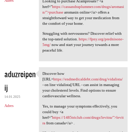
Adres
Looking to purchase Acamprosate? <a
href="
https://cassandraplummer.com/drugs/aromasi
n/">purchase
aromasin online</a> offers a
straightforward way to get your medication from
the comfort of your home.
Struggling with nervousness? Discover relief with
the top-rated solution.
https://fpny.org/prednisone-
5mg/
now and start your journey towards a more
peaceful life.
aduzreipen
Discover how
Discover how [URL=https:/
[URL=
https://endmedicaldebt.com/drug/vidalista/
ij
- on line vidalista[/URL - can assist in managing
your cholesterol levels. Find options to ensure
cardiovascular wellness.
14.01.2025
Adres
Yes, to manage your symptoms effectively, you
could buy <a
href="
https://1485triclub.com/drugs/levitra/">levit
ra
from canada</a> .