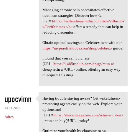
Managing chronic pain necessitates effective
treatment strategies. Discover how <a
href="
https://luzilandianamidia.com/item/zithroma
x/">zithromax</a>
offers a remedy that can help in
reducing discomfort.
Obtain optimal savings on Celebrex here with our
https://mypurelifefoods.com/drug/celebrex/
guide.
I found that you can purchase
[URL=
https://1485triclub.com/drugs/retin-a/
-
cheap retin a[/URL - online, offering an easy way
to acquire this drug.
upocvimn
Having trouble staying awake? Get wakefulness-
Having trouble staying awake?
promoting agents easily on the web. Explore your
14.01.2025
options and
[URL=
https://shecanmagazine.com/retin-a-to-buy/
Adres
- retin a to buy[/URL - today!
Optimize your health by choosing to <a